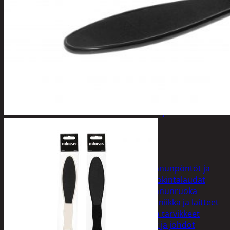
varret
Muut
siivoustarvikkeet
Roskapussit ja -
astiat
Sankot
Pesuaineet
Viemärinavausa
Yleispesuaineet
Eläintenruoka ja tarvikkeet
Jyrsijät
Kissat
Koirat
Linnut
Linnunpöntöt ja
ruokintalaudat
Linnunruoka
Kodin elektroniikka ja laitteet
Imurit ja tarvikkeet
Kaapelit ja johdot