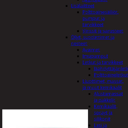
Lisälaitteet
Polttoainesäiliöt,
pumput ja
tarvikkeet
Vinssit ja varusteet
Öljyt, suodattimet ja
nesteet
Avaimet
Imupumput
Letkut ja tarvikkeet
Jäähdyttäjänlet
Polttoaineletku
Liuottimet, massat,
ja muut kemikaalit
Alustamassat
ja pakkelit
Kemikaalit,
sprayt ja
silikonit
Lasi ja