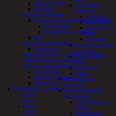
Putket ja kulmat
Maalit, lakat ja
Tarvikkeet
ohentimet
Perävaunutarvikkeet
Liuottimet
Hinausköydet, kiristysliinat ja kiinnikkeet
Metallimaalit
Hinausköydet
Spraymaalit ja
Kiristysliinat ja tarvikkeet
-lakat
Valot
Talomaalit
Rengas ja -vannetarvikkeet
Muuraus, tapetointi
Pukit ja tunkit
ja laatoitus
Sähköpotkulaudat, skootterit ja ajoneuvot
Pensselit telat ja
Tukkikärryt ja juontopulkat
lastat
Veneet ja veneilytarvikkeet
Sekoittimet
Airot ja melat
Suojaus
Kanootit ja sup-laudat
Muut työkalut ja
Perämoottorit
tarvikkeet
Eläintenruoka ja tarvikkeet
Paineilmatyökalut ja
Jyrsijät
kompressorit
Kissat
Letkut, liittimet ja
Koirat
pistoolit
Linnut
Letkut ja muut