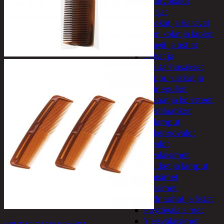
Puutarhatyökalut
Harjat
Kuokat ja haravat
Lumikolat ja lapiot
Saavit ja astiat
Sahat ja
puutarhasakset
Reppuruiskut ja
painepullot
Pihapatsaat ja koristeet
Postilaatikot
Valaisimet ja lamput
Aurinkokennovalot
Koristevalot
Koristevalaisimet
Loisteputket ja lamput
Pihavalaisimet
Sisävalaisimet
Lednauhat ja listat
Pöytävalaisimet
Yleisvalaisimet