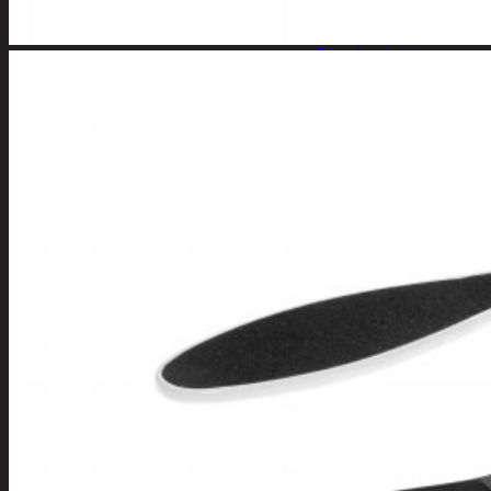
Kynsisakset ja
viilat
Pesuharjat ja -
sienet
Shampoot,
hoitaineet ja
saippuat
Hoitoaineet
Käsisaippuat
Shampoot
Suihkusaippuat
Hyvinvointi
Muu kauneuden ja
terveydenhoito
Pyykinpesu
Kuivaus
Pesuaineet
Pesupussit
Siivous
Liinat ja sienet
Mopit, harjat ja