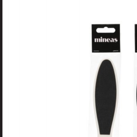
Tuotevalikoima
Poistotuotteet
Kausituotteet
Joulu
Joulu- ja kausivalot
Eläimet ja
tontut
Kyntteliköt
Valoketjut ja
kuusenvalot
Joulukoristeet
Kranssit ja
asetelmat
Tontut ja
muut
Joulutekstiilit
Paketointi
Marjastus
Talvi
Päivittäistavarat