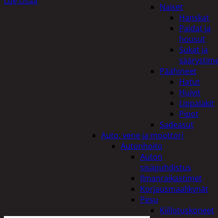
Lue Lisää
Naiset
Hanskat
Paidat ja
housut
Sukat ja
säärystim
Päähineet
Hatut
Huivit
Lippalakit
Pipot
Sadeasut
Auto, vene ja moottori
Autonhoito
Auton
sisäpuhdistus
Ilmanraikastimet
Korjausmaalikynät
Pesu
Kiillotuskoneet