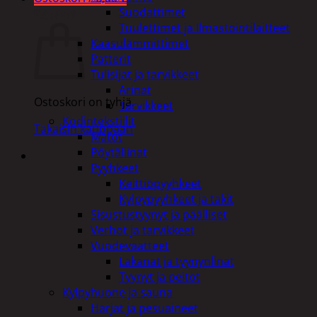
Suodattimet
Ostoskori
Tuulettimet ja Ilmastointilaitteet
Kaasulämmittimet
Patterit
Tulisijat ja tarvikkeet
Arinat
Ostoskori on tyhjä.
Tarvikkeet
Kodintekstiilit
Takaisin kauppaan
Matot
Pöytäliinat
Pyyhkeet
Keittiöpyyhkeet
Kylpypyyhkeet ja takit
Sisustustyynyt ja päälliset
Verhot ja tarvikkeet
Vuodevaatteet
Lakanat ja tyynynlinat
Tyynyt ja peitot
Kylpyhuone ja sauna
Harjat ja pesuaineet