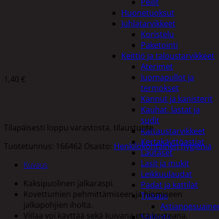
Peilit
Huonetuoksut
Juhlatarvikkeet
MINEAS JALKARASPI
Koristelu
Paketointi
Keittiö ja taloustarvikkeet
Aterimet
Juomapullot ja
1,40
€
termokset
Kannut ja kanisterit
Kauhat, lastat ja
sudit
Tilapäisesti loppu varastosta, tilaustuote.
Kattaustarvikkeet
Kertakäyttöastiat
Tuotetunnus:
166462
Osasto:
Henkilökohtainen hygienia
Lautaset
Lasit ja mukit
Kuvaus
Leikkuulaudat
Kaksipuolinen jalkaraspi.
Padat ja kattilat
Kovettumien pehmittämiseen ja hiomiseen
Tiskaus
jalkapohjien iholta.
Astianpesuaine
Viilaa voi käyttää sekä kuivana että kosteana.
Säilöntä