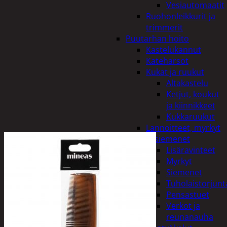
Vesiautomaatit
Ruohonleikkurit ja
trimmerit
Puutarhan hoito
Kastelukannut
Kateharsot
Kukat ja ruukut
Altakastelu
Ketjut, koukut
ja kiinnikkeet
Kukkaruukut
Lannoitteet, myrkyt
ja siemenet
Lisäravinteet
Myrkyt
Siemenet
Tuholaistorjunt
Pensastuet
Verkot ja
reunanauha