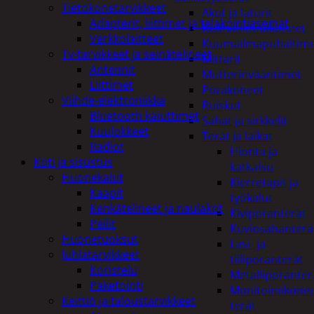
Tietokonetarvikkeet
Akut ja laturit
Adapterit, liittimet ja telakointiasemat
Kulmahiomakoneet
Verkkolaitteet
Kuumailmapuhaltim
Tv-tarvikkeet ja seinätelineet
Mittarit
Antennit
Mutterinvääntimet
Liittimet
Porakoneet
Viihde-elektroniikka
Ruiskut
Bluetooth kaiuttimet
Sahat ja sirkkelit
Kuulokkeet
Terät ja laikat
Radiot
Hionta ja
Koti ja sisustus
katkaisu
Huonekalut
Kierretapit ja
Kaapit
työkalut
Kenkätelineet ja naulakot
Kiviporanterät
Peilit
Kuviosahanterä
Huonetuoksut
Lasi- ja
Juhlatarvikkeet
tiiliporanterät
Koristelu
Metalliporanter
Paketointi
Monitoimikone
Keittiö ja taloustarvikkeet
terät