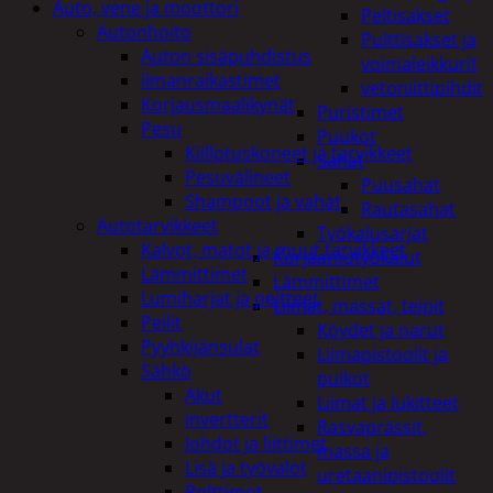
Auto, vene ja moottori
Peltisakset
Autonhoito
Pulttisakset ja
Auton sisäpuhdistus
voimaleikkurit
ilmanraikastimet
vetoniittipihdit
Korjausmaalikynät
Puristimet
Pesu
Puukot
Kiillotuskoneet ja tarvikkeet
Sahat
Pesuvälineet
Puusahat
Shampoot ja vahat
Rautasahat
Autotarvikkeet
Työkalusarjat
Kalvot, matot ja muut tarvikkeet
Korjaamotyökalut
Lämmittimet
Lämmittimet
Lumiharjat ja peitteet
Liimat, massat, teipit
Peilit
Köydet ja narut
Pyyhkijänsulat
Liimapistoolit ja
Sähkö
puikot
Akut
Liimat ja lukitteet
invertterit
Rasvaprässit,
Johdot ja liittimet
massa ja
Lisä ja työvalot
uretaanipistoolit
Polttimot