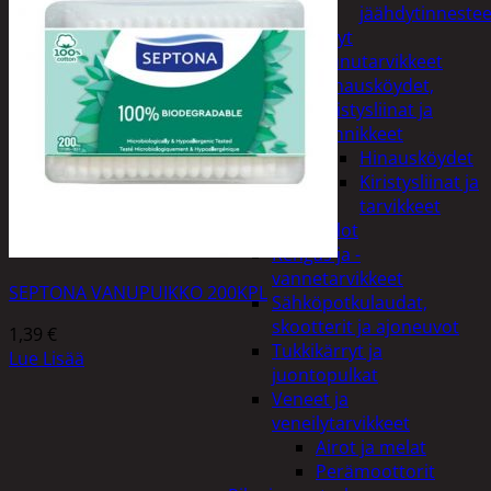
jäähdytinnestee
Öljyt
Perävaunutarvikkeet
Hinausköydet,
kiristysliinat ja
kiinnikkeet
Hinausköydet
Kiristysliinat ja
tarvikkeet
Valot
Rengas ja -
vannetarvikkeet
SEPTONA VANUPUIKKO 200KPL
Sähköpotkulaudat,
skootterit ja ajoneuvot
1,39
€
Tukkikärryt ja
Lue Lisää
juontopulkat
Veneet ja
veneilytarvikkeet
Airot ja melat
Perämoottorit