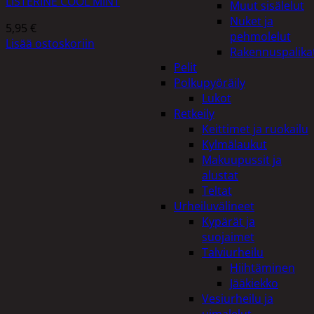
LISTERINE COOL MINT
Muut sisälelut
Nuket ja
5,95
€
pehmolelut
Lisää ostoskoriin
Rakennuspalika
Pelit
Polkupyöräily
Lukot
Retkeily
Keittimet ja ruokailu
Kylmälaukut
Makuupussit ja
alustat
Teltat
Urheiluvälineet
Kypärät ja
suojaimet
Talviurheilu
Hiihtäminen
Jääkiekko
Vesiurheilu ja