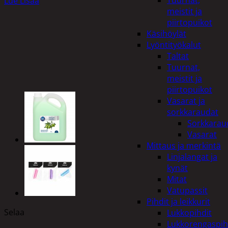
Tuurnat,
Lue Lisää
meistit ja
piirtopuikot
Käsihöylät
Lyöntityökalut
Taltat
Tuurnat,
meistit ja
piirtopuikot
Vasarat ja
sorkkaraudat
Sorkkarau
Vasarat
Mittaus ja merkintä
Linjalangat ja
kynät
Mitat
Vatupassit
Pihdit ja leikkurit
Selaa
Lukkopihdit
Lukkorengaspih