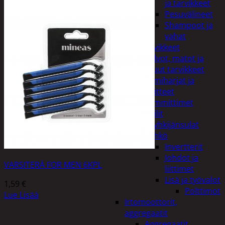
ja tarvikkeet
Pesuvälineet
Shampoot ja
vahat
Autotarvikkeet
Kalvot, matot ja
muut tarvikkeet
Lumiharjat ja
peitteet
Lämmittimet
Peilit
Pyyhkijänsulat
Sähkö
Invertterit
Johdot ja
VARSITERÄ FOR MEN 6KPL
liittimet
Lisä ja työvalot
1,59
€
Polttimot
Lue Lisää
Irtomoottorit,
aggregaatit
Aggregaatit