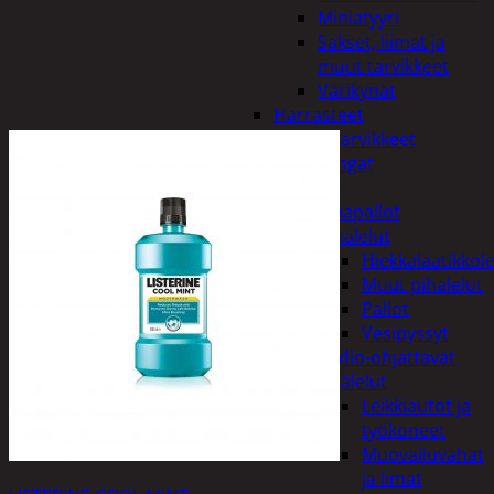
Miniatyyri
Sakset, liimat ja
muut tarvikkeet
Värikynät
Harrasteet
Käsityötarvikkeet
Langat
Lelut
Ilmapallot
Pihalelut
Hiekkalaatikkole
Muut pihalelut
Pallot
Vesipyssyt
Radio-ohjattavat
Sisälelut
Leikkiautot ja
työkoneet
Muovailuvahat
ja limat