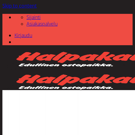
Skip to content
Sijainti
Asiakaspalvelu
Kirjaudu
Etsi: