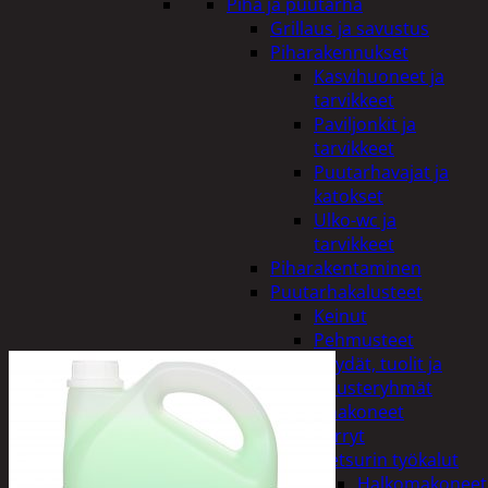
Piha ja puutarha
Grillaus ja savustus
Piharakennukset
Kasvihuoneet ja
tarvikkeet
Paviljonkit ja
tarvikkeet
Puutarhavajat ja
katokset
Ulko-wc ja
tarvikkeet
Piharakentaminen
Puutarhakalusteet
Keinut
Pehmusteet
Pöydät, tuolit ja
kalusteryhmät
Puutarhakoneet
Kärryt
Metsurin työkalut
Halkomakoneet