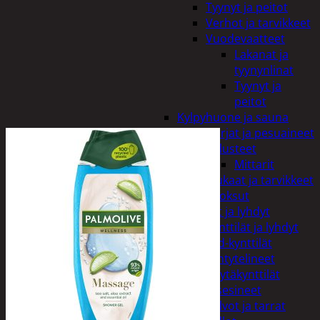
Tyynyt ja peitot
Verhot ja tarvikkeet
Vuodevaatteet
Lakanat ja
tyynynlinat
Tyynyt ja
peitot
Kylpyhuone ja sauna
Harjat ja pesuaineet
Kalusteet
Mittarit
Kiukaat ja tarvikkeet
Tuoksut
Kynttilät ja lyhdyt
Kynttilät ja lyhdyt
Led-kynttilät
Lyhtytelineet
Pöytäkynttilät
Sisustusesineet
Kalvot ja tarrat