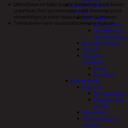
Jalkaviilassa on kaksi puolta: karkeampi puoli kuivan
Kodin lämmitys ja
ja karhean ihon poistamiseen sekä hienompi puoli
tuuletus
viimeistelyyn ja sileän lopputuloksen saamiseen.
Ilmanvaihto
Toimitamme värin varasotilanteemme mukaan
Suodattimet
Tuulettimet ja
Ilmastointilaitte
Kaasulämmittimet
Patterit
Tutustu myös
Tulisijat ja
tarvikkeet
Arinat
Tarvikkeet
Kodintekstiilit
Pyyhkeet
Keittiöpyyhkeet
Kylpypyyhkeet
ja takit
Pöytäliinat
Sisustustyynyt ja
päälliset