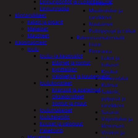
Linnunpöntöt ja ruokintalaudat
tarvikkeet
Linnunruoka
Maaliruiskut ja
Elintarvikkeet
tarvikkeet
Keksit ja piparit
Naulaimet
Makeiset
Pulttipyssyt ja räikät
Mausteet
Rakennusmateriaalit
Kausituotteet
Listat
Joulu
Pienrauta
Joulu- ja kausivalot
Lukot ja
Eläimet ja tontut
hakaset
Kyntteliköt
Koukut
Valoketjut ja kuusenvalot
Kalustejalat
Joulukoristeet
Kulmat
Kranssit ja asetelmat
Sakkelit,
Oksakoristeet
pylpyrät ja
Tontut ja muut
tarvikkeet
Joulumakeiset
Saranat
Joulutekstiilit
Vaijerilukot ja
Kuuset ja valopuut
klemmarit
Paketointi
Vetimet ja
Marjastus