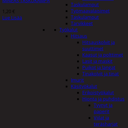
MINEAS TASKUKAMPA
Taskulamput
Työmaavalaisimet
1,20
€
Taskulamput
Lue Lisää
Tarvikkeet
Työkalut
Hitsaus
Hitsauskolvit ja
suuttimet
Kaasut ja polttimet
Lasit ja maskit
Puikot ja langat
Tinakolvit ja tinat
Imurit
Käsityökalut
Erikoistyökalut
Hionta ja puhdistus
Tyynyt ja
paperit
Viilat ja
teräsharjat