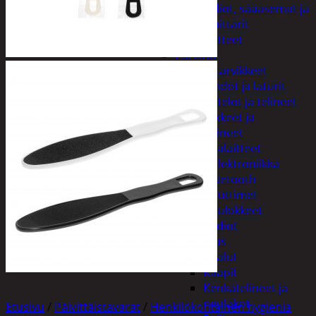
Kelloradiot, sääasemat ja
lämpömittarit
Oheislaitteet
Paristot
Puhelintarvikkeet
Johdot ja laturit
Kotelot ja telineet
Tv-tarvikkeet ja
seinätelineet
Varavirtalaitteet
Viihde-elektroniikka
Bluetooth
kaiuttimet
Kuulokkeet
Radiot
Koti ja sisustus
Huonekalut
Kaapit
Kenkätelineet ja
naulakot
Etusivu
/
Päivittäistavarat
/
Henkilökohtainen hygienia