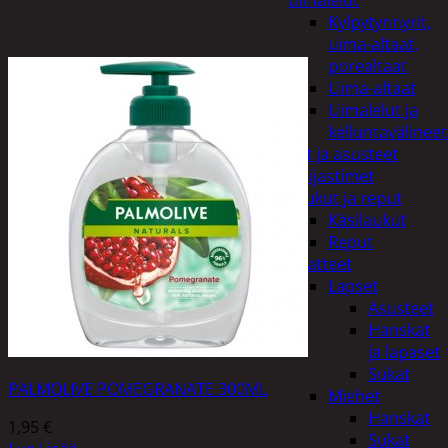
uimalelut
Kylpytynnyrit,
uima-altaat,
porealtaat
Uima-altaat
Uimalelut ja
kelluntavälineet
Vaatteet ja asusteet
Heijastimet
Laukut ja reput
Käsilaukut
Reput
Vaatteet
Lapset
Asusteet
Hanskat
ja lapaset
Sukat
PALMOLIVE POMEGRANATE 300ML
Miehet
Hanskat
1,95
€
Sukat