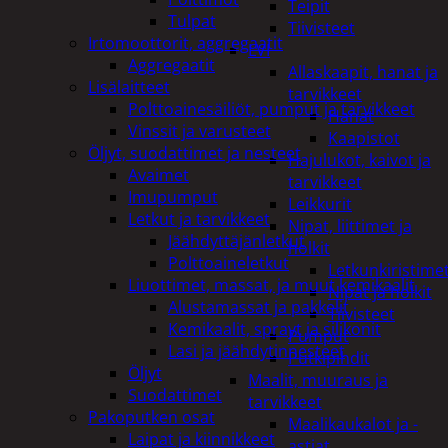
Teipit
Tulpat
Tiivisteet
Irtomoottorit, aggregaatit
LVI
Aggregaatit
Allaskaapit, hanat ja
Lisälaitteet
tarvikkeet
Polttoainesäiliöt, pumput ja tarvikkeet
Hanat
Vinssit ja varusteet
Kaapistot
Öljyt, suodattimet ja nesteet
Hajulukot, kaivot ja
Avaimet
tarvikkeet
Imupumput
Leikkurit
Letkut ja tarvikkeet
Nipat, liittimet ja
Jäähdyttäjänletkut
holkit
Polttoaineletkut
Letkunkiristime
Liuottimet, massat, ja muut kemikaalit
Nipat ja holkit
Alustamassat ja pakkelit
Tiivisteet
Kemikaalit, sprayt ja silikonit
Pumput
Lasi ja jäähdytinnesteet
Putkipihdit
Öljyt
Maalit, muuraus ja
Suodattimet
tarvikkeet
Pakoputken osat
Maalikaukalot ja -
Laipat ja kiinnikkeet
astiat