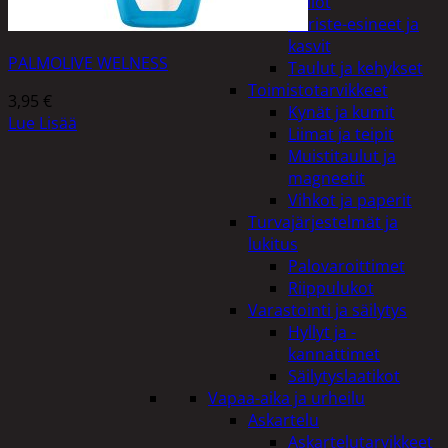
Kellot
Koriste-esineet ja
kasvit
PALMOLIVE WELNESS
Taulut ja kehykset
Toimistotarvikkeet
3,95
€
Kynät ja kumit
Lue Lisää
Liimat ja teipit
Muistitaulut ja
magneetit
Vihkot ja paperit
Turvajärjestelmät ja
lukitus
Palovaroittimet
Riippulukot
Varastointi ja säilytys
Hyllyt ja -
kannattimet
Säilytyslaatikot
Vapaa-aika ja urheilu
Askartelu
Askartelutarvikkeet