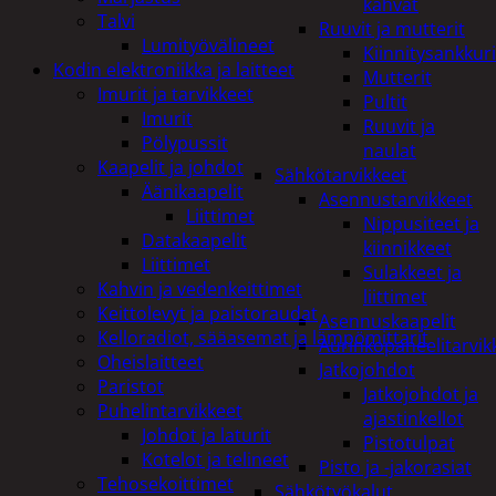
kahvat
Talvi
Ruuvit ja mutterit
Lumityövälineet
Kiinnitysankkuri
Kodin elektroniikka ja laitteet
Mutterit
Imurit ja tarvikkeet
Pultit
Imurit
Ruuvit ja
Pölypussit
naulat
Kaapelit ja johdot
Sähkötarvikkeet
Äänikaapelit
Asennustarvikkeet
Liittimet
Nippusiteet ja
Datakaapelit
kiinnikkeet
Liittimet
Sulakkeet ja
Kahvin ja vedenkeittimet
liittimet
Keittolevyt ja paistoraudat
Asennuskaapelit
Kelloradiot, sääasemat ja lämpömittarit
Aurinkopaneelitarvik
Oheislaitteet
Jatkojohdot
Paristot
Jatkojohdot ja
Puhelintarvikkeet
ajastinkellot
Johdot ja laturit
Pistotulpat
Kotelot ja telineet
Pisto ja -jakorasiat
Tehosekoittimet
Sähkötyökalut