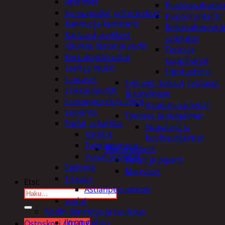
Aterimet
Puukkosahante
Juomapullot ja termokset
Puuporanterät
Kannut ja kanisterit
Reikäsahanterä
Kattaustarvikkeet
ja istukat
Kauhat, lastat ja sudit
Teräs ja
Kertakäyttöastiat
kuppiharjat
Lasit ja mukit
Upotusterät
Lautaset
Telineet, tikkaat, työtasot
Leikkuulaudat
ja tarvikkeet
Leivinpaperit ja foliot
Vaunut ja pöydät
Leivonta
Työasut ja suojaimet
Padat ja kattilat
Suojalasit ja
Kattilat
kuulosuojaimet
Paistinpannut
Elintarvikkeet
Vuoat ja padat
Keksit ja piparit
Säilöntä
Mausteet
Tiskaus
Etsi:
Astianpesuaineet
vaa'at
Kodin lämmitys ja tuuletus
Ilmanvaihto
Ostoskori /
0,00
€