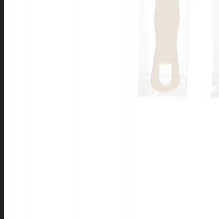
Apuvälineet
Hengityssuojaimet ja
desinfiointi
Henkilökohtainen
hygienia
Deodorantit
Hiustenhoito
Hiusharjat ja
muotoilutuotte
Hiuspinnit ja
lenkit
Hiusvärit
Hiusten ja
parranleikkuuk
Hammashygienia
tuotteet
Kosmetiikka
Käsi ja jalkahoito
Käsivoiteet ja
rasvat