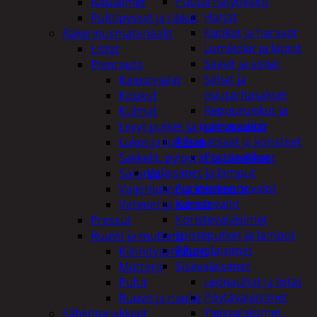
Puutarhatyökalut
Naulaimet
Harjat
Pulttipyssyt ja räikät
Kuokat ja haravat
Rakennusmateriaalit
Lumikolat ja lapiot
Listat
Saavit ja astiat
Pienrauta
Sahat ja
Kalustejalat
puutarhasakset
Koukut
Reppuruiskut ja
Kulmat
painepullot
Levyt putket ja kulmaraudat
Pihapatsaat ja koristeet
Lukot ja hakaset
Postilaatikot
Sakkelit, pylpyrät ja tarvikkeet
Valaisimet ja lamput
Saranat
Aurinkokennovalot
Vaijerilukot ja klemmarit
Koristevalot
Vetimet ja kahvat
Koristevalaisimet
Pressut
Loisteputket ja lamput
Ruuvit ja mutterit
Pihavalaisimet
Kiinnitysankkurit
Sisävalaisimet
Mutterit
Lednauhat ja listat
Pultit
Pöytävalaisimet
Ruuvit ja naulat
Yleisvalaisimet
Sähkötarvikkeet