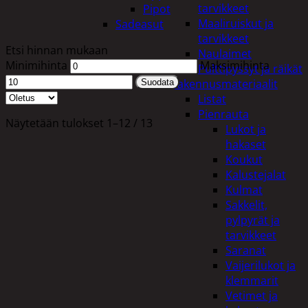
tarvikkeet
Pipot
Maaliruiskut ja
Sadeasut
tarvikkeet
Etsi hinnan mukaan
Naulaimet
Minimihinta
Maksimihinta
Pulttipyssyt ja räikät
Rakennusmateriaalit
Suodata
Listat
Pienrauta
Näytetään tulokset 1–12 / 13
Lukot ja
hakaset
Koukut
Kalustejalat
Kulmat
Sakkelit,
pylpyrät ja
tarvikkeet
Saranat
Vaijerilukot ja
klemmarit
Vetimet ja