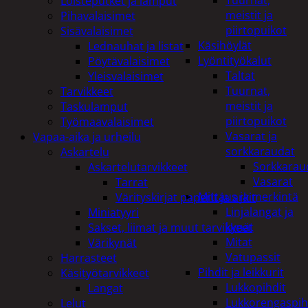
Tuurnat,
Loisteputket ja lamput
meistit ja
Pihavalaisimet
piirtopuikot
Sisävalaisimet
Käsihöylät
Lednauhat ja listat
Lyöntityökalut
Pöytävalaisimet
Taltat
Yleisvalaisimet
Tuurnat,
Tarvikkeet
meistit ja
Taskulamput
piirtopuikot
Työmaavalaisimet
Vasarat ja
Vapaa-aika ja urheilu
sorkkaraudat
Askartelu
Sorkkarau
Askartelutarvikkeet
Vasarat
Tarrat
Mittaus ja merkintä
Värityskirjat paperit ja arkit
Linjalangat ja
Miniatyyri
kynät
Sakset, liimat ja muut tarvikkeet
Mitat
Värikynät
Vatupassit
Harrasteet
Pihdit ja leikkurit
Käsityötarvikkeet
Lukkopihdit
Langat
Lukkorengaspih
Lelut