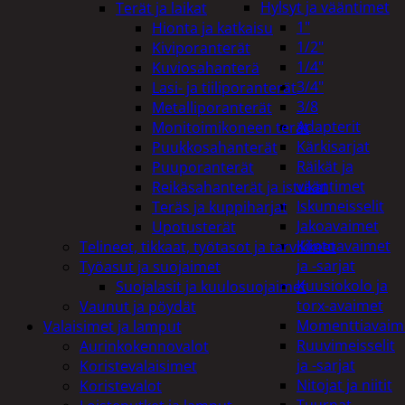
Hylsyt ja vääntimet
Terät ja laikat
1"
Hionta ja katkaisu
1/2"
Kiviporanterät
1/4"
Kuviosahanterä
3/4"
Lasi- ja tiiliporanterät
3/8
Metalliporanterät
Adapterit
Monitoimikoneen terät
Kärkisarjat
Puukkosahanterät
Räikät ja
Puuporanterät
vääntimet
Reikäsahanterät ja istukat
Iskumeisselit
Teräs ja kuppiharjat
Jakoavaimet
Upotusterät
Kiintoavaimet
Telineet, tikkaat, työtasot ja tarvikkeet
ja -sarjat
Työasut ja suojaimet
Kuusiokolo ja
Suojalasit ja kuulosuojaimet
torx-avaimet
Vaunut ja pöydät
Momenttiavaim
Valaisimet ja lamput
Ruuvimeisselit
Aurinkokennovalot
ja -sarjat
Koristevalaisimet
Nitojat ja niitit
Koristevalot