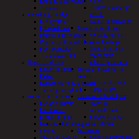
Kellot
Kiukaat ja tarvikkeet
Koriste-esineet ja
Tuoksut
kasvit
Kynttilät ja lyhdyt
Taulut ja kehykset
Led-kynttilät
Toimistotarvikkeet
Lyhtytelineet
Kynät ja kumit
Muotit ja tarvikkeet
Liimat ja teipit
Öljykynttilät ja ulkotulet
Muistitaulut ja
Pöytäkynttilät
magneetit
Tuoksukynttilät
Vihkot ja paperit
Sisustusesineet
Turvajärjestelmät ja
Kalvot ja tarrat
lukitus
Kellot
Palovaroittimet
Koriste-esineet ja kasvit
Riippulukot
Taulut ja kehykset
Varastointi ja säilytys
Toimistotarvikkeet
Hyllyt ja -
Kynät ja kumit
kannattimet
Laminointi
Säilytyslaatikot
Liimat ja teipit
Vapaa-aika ja urheilu
Muistitaulut ja magneetit
Askartelu
Sakset
Askartelutarvikkeet
Vihkot ja paperit