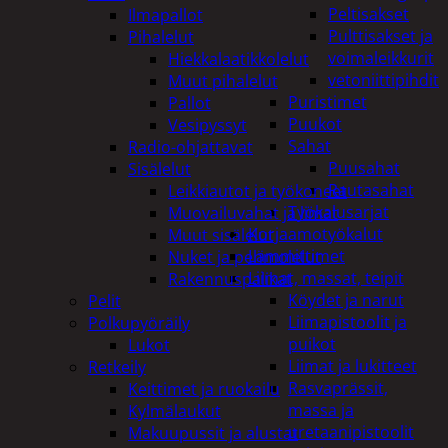
Peltisakset
Ilmapallot
Pulttisakset ja
Pihalelut
voimaleikkurit
Hiekkalaatikkolelut
vetoniittipihdit
Muut pihalelut
Puristimet
Pallot
Puukot
Vesipyssyt
Sahat
Radio-ohjattavat
Puusahat
Sisälelut
Rautasahat
Leikkiautot ja työkoneet
Työkalusarjat
Muovailuvahat ja limat
Korjaamotyökalut
Muut sisälelut
Lämmittimet
Nuket ja pehmolelut
Liimat, massat, teipit
Rakennuspalikat
Köydet ja narut
Pelit
Liimapistoolit ja
Polkupyöräily
puikot
Lukot
Liimat ja lukitteet
Retkeily
Rasvaprässit,
Keittimet ja ruokailu
massa ja
Kylmälaukut
uretaanipistoolit
Makuupussit ja alustat