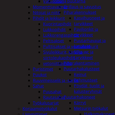
Piha ja puutarha
Vatupassit
Grillaus ja savustus
Momenttiavaimet
Piharakennukset
Nitojat ja niitit
Kasvihuoneet ja
Pihdit ja leikkurit
tarvikkeet
Kuorintapihdit
Paviljonkit ja
Lukkopihdit
tarvikkeet
Lukkorengaspihdit
Puutarhavajat ja
Peltisakset
katokset
Pulttisakset ja voimaleikkurit
Ulko-wc ja
Sivuleikkurit, kärki ja-
tarvikkeet
siirtoleukapihdit
Piharakentaminen
vetoniittipihdit
Puutarhakalusteet
Puristimet
Keinut
Puukot
Pehmusteet
Ruuvimeisselit ja -sarjat
Pöydät, tuolit ja
Sahat
kalusteryhmät
Puusahat
Puutarhakoneet
Rautasahat
Kärryt
Työkalusarjat
Metsurin työkalut
Korjaamotyökalut
Halkomakoneet
Lämmittimet