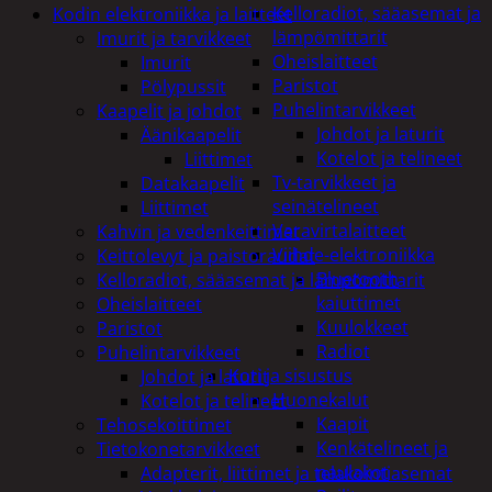
Kelloradiot, sääasemat ja
Kodin elektroniikka ja laitteet
lämpömittarit
Imurit ja tarvikkeet
Oheislaitteet
Imurit
Paristot
Pölypussit
Puhelintarvikkeet
Kaapelit ja johdot
Johdot ja laturit
Äänikaapelit
Kotelot ja telineet
Liittimet
Tv-tarvikkeet ja
Datakaapelit
seinätelineet
Liittimet
Varavirtalaitteet
Kahvin ja vedenkeittimet
Viihde-elektroniikka
Keittolevyt ja paistoraudat
Bluetooth
Kelloradiot, sääasemat ja lämpömittarit
kaiuttimet
Oheislaitteet
Kuulokkeet
Paristot
Radiot
Puhelintarvikkeet
Koti ja sisustus
Johdot ja laturit
Huonekalut
Kotelot ja telineet
Kaapit
Tehosekoittimet
Kenkätelineet ja
Tietokonetarvikkeet
naulakot
Adapterit, liittimet ja telakointiasemat