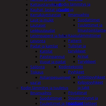
Kodin lämmitys ja
Kattaustarvikkeet
tuuletus
Kauhat, lastat ja sudit
Ilmanvaihto
Kertakäyttöastiat
Suodattimet
Lasit ja mukit
Tuulettimet ja
Lautaset
Ilmastointilaitte
Leikkuulaudat
Kaasulämmittimet
Leivinpaperit ja foliot
Patterit
Leivonta
Tulisijat ja
Padat ja kattilat
tarvikkeet
Kattilat
Arinat
Paistinpannut
Tarvikkeet
Vuoat ja padat
Kodintekstiilit
Säilöntä
Pyyhkeet
Tiskaus
Keittiöpyyhkeet
Astianpesuaineet
Kylpypyyhkeet
vaa'at
ja takit
Kodin lämmitys ja tuuletus
Pöytäliinat
Ilmanvaihto
Sisustustyynyt ja
Suodattimet
päälliset
Tuulettimet ja Ilmastointilaitteet