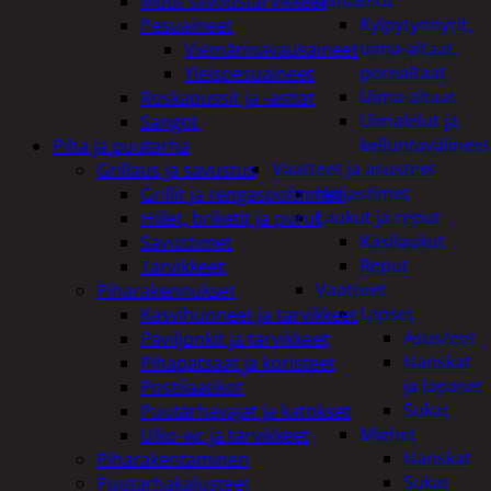
uimalelut
Muut siivoustarvikkeet
Kylpytynnyrit,
Pesuaineet
uima-altaat,
Viemärinavausaineet
porealtaat
Yleispesuaineet
Uima-altaat
Roskapussit ja -astiat
Uimalelut ja
Sangot
kelluntavälineet
Piha ja puutarha
Vaatteet ja asusteet
Grillaus ja savustus
Heijastimet
Grillit ja rengaspolttimet
Laukut ja reput
Hiilet, briketit ja purut
Käsilaukut
Savustimet
Reput
Tarvikkeet
Vaatteet
Piharakennukset
Lapset
Kasvihuoneet ja tarvikkeet
Asusteet
Paviljonkit ja tarvikkeet
Hanskat
Pihapatsaat ja koristeet
ja lapaset
Postilaatikot
Sukat
Puutarhavajat ja katokset
Miehet
Ulko-wc ja tarvikkeet
Hanskat
Piharakentaminen
Sukat
Puutarhakalusteet