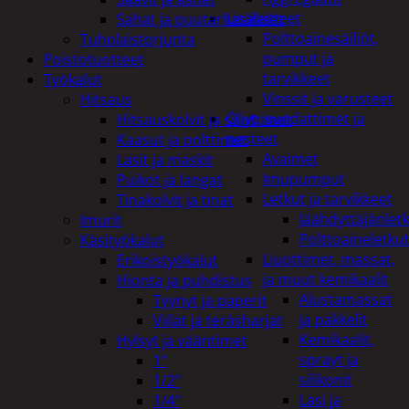
Lisälaitteet
Sahat ja puutarhasakset
Polttoainesäiliöt,
Tuholaistorjunta
pumput ja
Poistotuotteet
tarvikkeet
Työkalut
Vinssit ja varusteet
Hitsaus
Öljyt, suodattimet ja
Hitsauskolvit ja suuttimet
nesteet
Kaasut ja polttimet
Avaimet
Lasit ja maskit
Imupumput
Puikot ja langat
Letkut ja tarvikkeet
Tinakolvit ja tinat
Jäähdyttäjänlet
Imurit
Polttoaineletku
Käsityökalut
Liuottimet, massat,
Erikoistyökalut
ja muut kemikaalit
Hionta ja puhdistus
Alustamassat
Tyynyt ja paperit
ja pakkelit
Viilat ja teräsharjat
Kemikaalit,
Hylsyt ja vääntimet
sprayt ja
1"
silikonit
1/2"
Lasi ja
1/4"