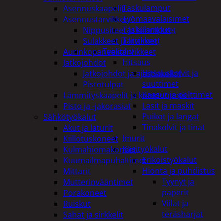
Taskulamput
Asennuskaapelit
Työmaavalaisimet
Asennustarvikkeet
Taskulamput
Nippusiteet ja kiinnikkeet
Tarvikkeet
Sulakkeet ja liittimet
Työkalut
Aurinkopaneelitarvikkeet
Hitsaus
Jatkojohdot
Hitsauskolvit ja
Jatkojohdot ja ajastinkellot
suuttimet
Pistotulpat
Kaasut ja polttimet
Lämmityskaapelit ja komponentit
Lasit ja maskit
Pisto ja -jakorasiat
Puikot ja langat
Sähkötyökalut
Tinakolvit ja tinat
Akut ja laturit
Imurit
Kiillotuskoneet
Käsityökalut
Kulmahiomakoneet
Erikoistyökalut
Kuumailmapuhaltimet
Hionta ja puhdistus
Mittarit
Tyynyt ja
Mutterinvääntimet
paperit
Porakoneet
Viilat ja
Ruiskut
teräsharjat
Sahat ja sirkkelit