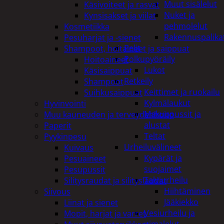
Muut sisälelut
Käsivoiteet ja rasvat
Nuket ja
Kynsisakset ja viilat
pehmolelut
Kosmetiikka
Rakennuspalika
Pesuharjat ja -sienet
Pelit
Shampoot, hoitaineet ja saippuat
Polkupyöräily
Hoitoaineet
Lukot
Käsisaippuat
Retkeily
Shampoot
Keittimet ja ruokailu
Suihkusaippuat
Kylmälaukut
Hyvinvointi
Makuupussit ja
Muu kauneuden ja terveydenhoito
alustat
Paperit
Teltat
Pyykinpesu
Urheiluvälineet
Kuivaus
Kypärät ja
Pesuaineet
suojaimet
Pesupussit
Talviurheilu
Silitysraudat ja silityslaudat
Hiihtäminen
Siivous
Jääkiekko
Liinat ja sienet
Vesiurheilu ja
Mopit, harjat ja varret