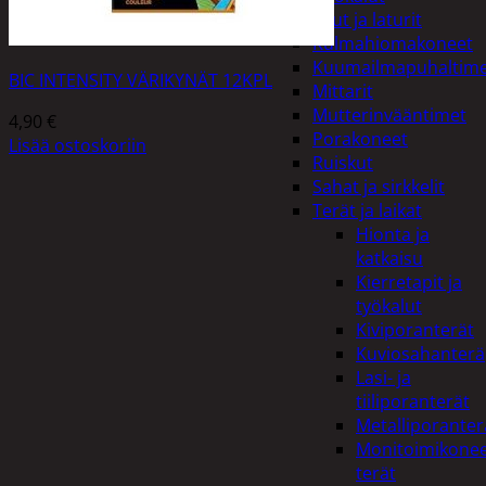
Akut ja laturit
Kulmahiomakoneet
Kuumailmapuhaltim
BIC INTENSITY VÄRIKYNÄT 12KPL
Mittarit
Mutterinvääntimet
4,90
€
Porakoneet
Lisää ostoskoriin
Ruiskut
Sahat ja sirkkelit
Terät ja laikat
Hionta ja
katkaisu
Kierretapit ja
työkalut
Kiviporanterät
Kuviosahanterä
Lasi- ja
tiiliporanterät
Metalliporanter
Monitoimikone
terät