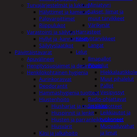
Miniatyyri
Turvajärjestelmät ja lukitus
Sakset, liimat ja
Hälyttimet ja kamerat
muut tarvikkeet
Palovaroittimet
Värikynät
Riippulukot
Harrasteet
Varastointi ja säilytys
Käsityötarvikkeet
Hyllyt ja -kannattimet
Langat
Säilytyslaatikot
Lelut
Päivittäistavarat
Ilmapallot
Apuvälineet
Pihalelut
Hengityssuojaimet ja desinfiointi
Hiekkalaatikkole
Henkilökohtainen hygienia
Muut pihalelut
Aurinkorasvat
Pallot
Deodorantit
Vesipyssyt
Hammashygienia tuotteet
Radio-ohjattavat
Hiustenhoito
Sisälelut
Hiusharjat ja muotoilutuotteet
Leikkiautot ja
Hiuspinnit ja lenkit
työkoneet
Hiusten ja parranleikkuukoneet
Muovailuvahat
Hiusvärit
ja limat
Käsi ja jalkahoito