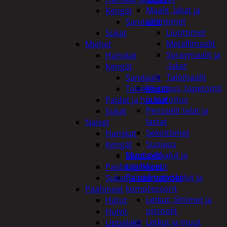
Maalit, lakat ja
Kengät
ohentimet
Sandaalit
Liuottimet
Sukat
Metallimaalit
Miehet
Spraymaalit ja
Hanskat
-lakat
Kengät
Talomaalit
Sandaalit
Muuraus, tapetointi
Talvikengät
ja laatoitus
Paidat ja housut
Pensselit telat ja
Sukat
lastat
Naiset
Sekoittimet
Hanskat
Suojaus
Kengät
Muut työkalut ja
Sandaalit
tarvikkeet
Paidat ja housut
Paineilmatyökalut ja
Sukat ja säärystimet
kompressorit
Päähineet
Letkut, liittimet ja
Hatut
pistoolit
Huivit
Letkut ja muut
Lippalakit