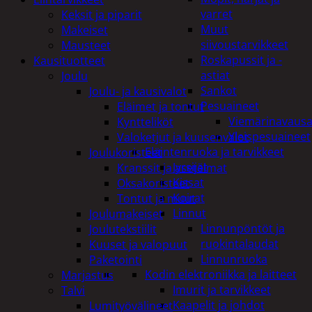
varret
Keksit ja piparit
Muut
Makeiset
siivoustarvikkeet
Mausteet
Roskapussit ja -
Kausituotteet
astiat
Joulu
Sankot
Joulu- ja kausivalot
Pesuaineet
Eläimet ja tontut
Viemärinavausa
Kyntteliköt
Yleispesuaineet
Valoketjut ja kuusenvalot
Eläintenruoka ja tarvikkeet
Joulukoristeet
Jyrsijät
Kranssit ja asetelmat
Kissat
Oksakoristeet
Koirat
Tontut ja muut
Linnut
Joulumakeiset
Linnunpöntöt ja
Joulutekstiilit
ruokintalaudat
Kuuset ja valopuut
Linnunruoka
Paketointi
Kodin elektroniikka ja laitteet
Marjastus
Imurit ja tarvikkeet
Talvi
Kaapelit ja johdot
Lumityövälineet