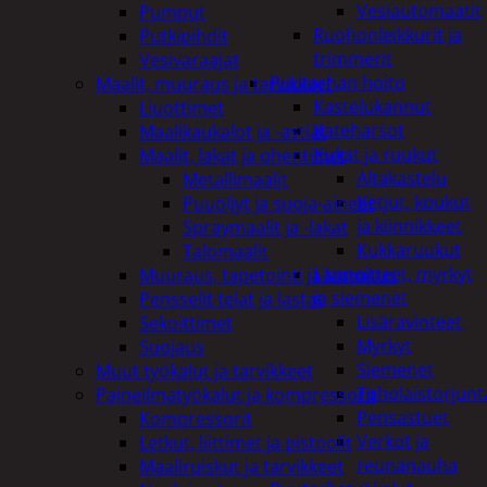
Vesiautomaatit
Pumput
Ruohonleikkurit ja
Putkipihdit
trimmerit
Vesivaraajat
Puutarhan hoito
Maalit, muuraus ja tarvikkeet
Kastelukannut
Liuottimet
Kateharsot
Maalikaukalot ja -astiat
Kukat ja ruukut
Maalit, lakat ja ohentimet
Altakastelu
Metallimaalit
Ketjut, koukut
Puuöljyt ja suoja-aineet
ja kiinnikkeet
Spraymaalit ja -lakat
Kukkaruukut
Talomaalit
Lannoitteet, myrkyt
Muuraus, tapetointi ja laatoitus
ja siemenet
Pensselit telat ja lastat
Lisäravinteet
Sekoittimet
Myrkyt
Suojaus
Siemenet
Muut työkalut ja tarvikkeet
Tuholaistorjunt
Paineilmatyökalut ja kompressorit
Pensastuet
Kompressorit
Verkot ja
Letkut, liittimet ja pistoolit
reunanauha
Maaliruiskut ja tarvikkeet