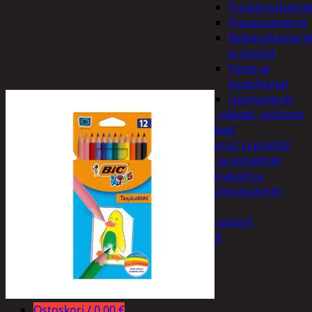
Puukkosahante
Puuporanterät
Reikäsahanterä
ja istukat
Teräs ja
kuppiharjat
Upotusterät
Telineet, tikkaat, työtasot
ja tarvikkeet
Vaunut ja pöydät
Työasut ja suojaimet
Suojalasit ja
kuulosuojaimet
Elintarvikkeet
Keksit ja piparit
Mausteet
Etsi:
Ostoskori /
0,00
€