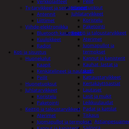
Peilit
Verkkolaitteet
Huonetuoksut
Tv-tarvikkeet ja seinätelineet
Juhlatarvikkeet
Antennit
Koristelu
Liittimet
Paketointi
Viihde-elektroniikka
Keittiö ja taloustarvikkeet
Bluetooth kaiuttimet
Aterimet
Kuulokkeet
Juomapullot ja
Radiot
termokset
Koti ja sisustus
Kannut ja kanisterit
Huonekalut
Kauhat, lastat ja
Kaapit
sudit
Kenkätelineet ja naulakot
Kattaustarvikkeet
Peilit
Kertakäyttöastiat
Huonetuoksut
Lautaset
Juhlatarvikkeet
Lasit ja mukit
Koristelu
Leikkuulaudat
Paketointi
Padat ja kattilat
Keittiö ja taloustarvikkeet
Tiskaus
Aterimet
Astianpesuaine
Juomapullot ja termokset
Säilöntä
Kannut ja kanisterit