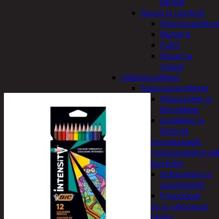
kahvat
Ruuvit ja mutterit
Kiinnitysankkuri
Mutterit
Pultit
Ruuvit ja
naulat
Sähkötarvikkeet
Asennustarvikkeet
Nippusiteet ja
kiinnikkeet
Sulakkeet ja
liittimet
Asennuskaapelit
Aurinkopaneelitarvik
Jatkojohdot
Jatkojohdot ja
ajastinkellot
Pistotulpat
Pisto ja -jakorasiat
Sähkötyökalut