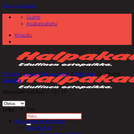
Skip to content
Sijainti
Asiakaspalvelu
Kirjaudu
Etusivu
/
Vapaa-aika ja urheilu
/
Askartelu
/
Värikynät
Suodata
Näytetään tulokset 1–12 / 13
Etsi:
Selaa
Auto, vene ja moottori
Autonhoito