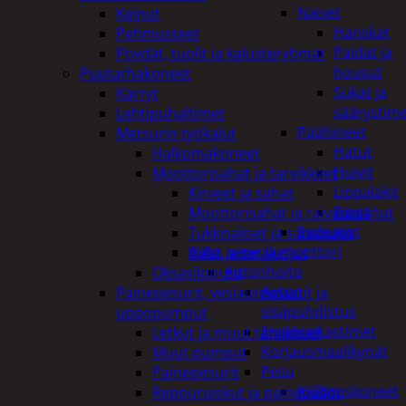
Naiset
Keinut
Hanskat
Pehmusteet
Paidat ja
Pöydät, tuolit ja kalusteryhmät
housut
Puutarhakoneet
Sukat ja
Kärryt
säärystim
Lehtipuhaltimet
Päähineet
Metsurin työkalut
Hatut
Halkomakoneet
Huivit
Moottorisahat ja tarvikkeet
Lippalakit
Kirveet ja sahat
Pipot
Moottorisahat ja raivaussahat
Sadeasut
Tukkisakset ja sahapukit
Auto, vene ja moottori
Viilat ja teräketjut
Autonhoito
Oksasilppurit
Auton
Painepesurit, vesiautomaatit ja
sisäpuhdistus
uppopumput
Ilmanraikastimet
Letkut ja muut tarvikkeet
Korjausmaalikynät
Muut pumput
Pesu
Painepesurit
Kiillotuskoneet
Reppuruiskut ja painepullot