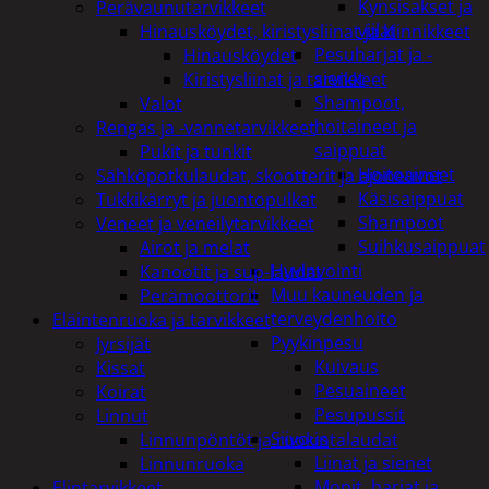
Kynsisakset ja
Perävaunutarvikkeet
viilat
Hinausköydet, kiristysliinat ja kiinnikkeet
Pesuharjat ja -
Hinausköydet
sienet
Kiristysliinat ja tarvikkeet
Shampoot,
Valot
hoitaineet ja
Rengas ja -vannetarvikkeet
saippuat
Pukit ja tunkit
Hoitoaineet
Sähköpotkulaudat, skootterit ja ajoneuvot
Käsisaippuat
Tukkikärryt ja juontopulkat
Shampoot
Veneet ja veneilytarvikkeet
Suihkusaippuat
Airot ja melat
Hyvinvointi
Kanootit ja sup-laudat
Muu kauneuden ja
Perämoottorit
terveydenhoito
Eläintenruoka ja tarvikkeet
Pyykinpesu
Jyrsijät
Kuivaus
Kissat
Pesuaineet
Koirat
Pesupussit
Linnut
Siivous
Linnunpöntöt ja ruokintalaudat
Liinat ja sienet
Linnunruoka
Mopit, harjat ja
Elintarvikkeet