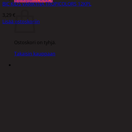
BIC KIDS VÄRIKYNÄ TROPICOLORS 12KPL
Ostoskori
3,29
€
Lisää ostoskoriin
Ostoskori on tyhjä.
Takaisin kauppaan