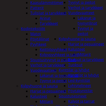
Tyynyt ja peitot
Kaasulämmittimet
Verhot ja tarvikkeet
Patterit
Vuodevaatteet
Tulisijat ja tarvikkeet
Lakanat ja
Arinat
tyynynlinat
Tarvikkeet
Tyynyt ja
Kodintekstiilit
peitot
Matot
Kylpyhuone ja sauna
Pöytäliinat
Harjat ja pesuaineet
Pyyhkeet
Kalusteet
Keittiöpyyhkeet
Mittarit
Kylpypyyhkeet ja takit
Kiukaat ja tarvikkeet
Sisustustyynyt ja päälliset
Tuoksut
Verhot ja tarvikkeet
Kynttilät ja lyhdyt
Vuodevaatteet
Kynttilät ja lyhdyt
Lakanat ja tyynynlinat
Led-kynttilät
Tyynyt ja peitot
Lyhtytelineet
Kylpyhuone ja sauna
Pöytäkynttilät
Harjat ja pesuaineet
Sisustusesineet
Kalusteet
Kalvot ja tarrat
Mittarit