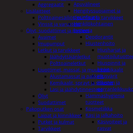
Apuvälineet
Aggregaatit
Hengityssuojaimet ja
Lisälaitteet
desinfiointi
Polttoainesäiliöt, pumput ja tarvikkeet
Henkilökohtainen
Vinssit ja varusteet
hygienia
Öljyt, suodattimet ja nesteet
Deodorantit
Avaimet
Hiustenhoito
Imupumput
Hiusharjat ja
Letkut ja tarvikkeet
muotoilutuotte
Jäähdyttäjänletkut
Hiuspinnit ja
Polttoaineletkut
lenkit
Liuottimet, massat, ja muut kemikaalit
Hiusvärit
Alustamassat ja pakkelit
Hiusten ja
Kemikaalit, sprayt ja silikonit
parranleikkuuk
Lasi ja jäähdytinnesteet
Hammashygienia
Öljyt
tuotteet
Suodattimet
Kosmetiikka
Pakoputken osat
Käsi ja jalkahoito
Laipat ja kiinnikkeet
Käsivoiteet ja
Putket ja kulmat
rasvat
Tarvikkeet