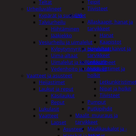
Teipit
Teltat
Tiivisteet
Urheiluvälineet
LVI
Kypärät ja suojaimet
Allaskaapit, hanat ja
Talviurheilu
tarvikkeet
Hiihtäminen
Hanat
Jääkiekko
Kaapistot
Vesiurheilu ja uimalelut
Hajulukot, kaivot ja
Kylpytynnyrit ja porealtaat
tarvikkeet
Uima-altaat
Leikkurit
Uimalelut ja kelluntavälineet
Nipat, liittimet ja
Vedenhoito ja tarvikkeet
holkit
Vaatteet ja asusteet
Letkunkiristime
Heijastimet
Nipat ja holkit
Laukut ja reput
Tiivisteet
Käsilaukut
Pumput
Reput
Putkipihdit
Lukulasit
Maalit, muuraus ja
Vaatteet
tarvikkeet
Lapset
Maalikaukalot ja -
Asusteet
astiat
Hanskat ja lapaset