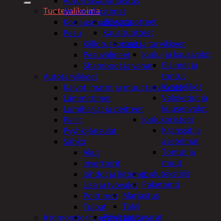
Auton sisäpuhdistus
Tuotevalikoima
ilmanraikastimet
Poistotuotteet
Korjausmaalikynät
Kausituotteet
Pesu
Joulu
Kiillotuskoneet ja tarvikkeet
Joulu- ja kausivalot
Pesuvälineet
Eläimet ja
Shampoot ja vahat
tontut
Autotarvikkeet
Kyntteliköt
Kalvot, matot ja muut tarvikkeet
Valoketjut ja
Lämmittimet
kuusenvalot
Lumiharjat ja peitteet
Joulukoristeet
Peilit
Kranssit ja
Pyyhkijänsulat
asetelmat
Sähkö
Tontut ja
Akut
muut
invertterit
Joulutekstiilit
Johdot ja liittimet
Paketointi
Lisä ja työvalot
Marjastus
Polttimot
Talvi
Tulpat
Päivittäistavarat
Irtomoottorit, aggregaatit