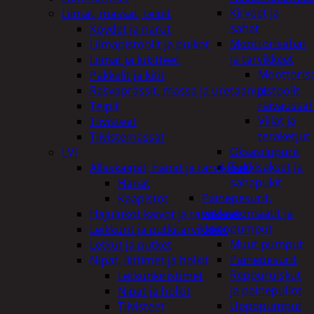
Kirveet ja
Liimat, massat, teipit
sahat
Köydet ja narut
Moottorisahat
Liimapistoolit ja puikot
ja tarvikkeet
Liimat ja lukitteet
Moottoris
Pakkelit ja kitit
ja
Rasvaprässit, massa ja uretaanipistoolit
raivaussa
Teipit
Viilat ja
Tiivisteet
teräketjut
Tiivistemassat
Oksasilppurit
LVI
Tukkisakset ja
Allaskaapit, hanat ja tarvikkeet
sahapukit
Hanat
Painepesurit,
Kaapistot
vesiautomaatit ja
Hajulukot kaivot ja tarvikkeet
uppopumput
Leikkurit ja putkitarvikkeet
Muut pumput
Letkut ja putket
Painepesurit
Nipat, liittimet ja holkit
Reppuruiskut
Letkunkiristimet
ja painepullot
Nipat ja holkit
Uppopumput
Tiivisteet