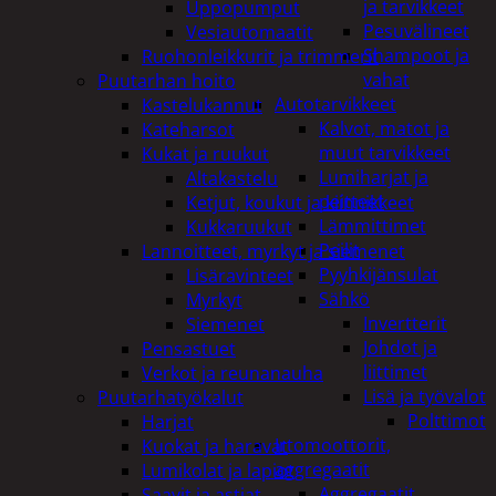
ja tarvikkeet
Uppopumput
Pesuvälineet
Vesiautomaatit
Shampoot ja
Ruohonleikkurit ja trimmerit
vahat
Puutarhan hoito
Autotarvikkeet
Kastelukannut
Kalvot, matot ja
Kateharsot
muut tarvikkeet
Kukat ja ruukut
Lumiharjat ja
Altakastelu
peitteet
Ketjut, koukut ja kiinnikkeet
Lämmittimet
Kukkaruukut
Peilit
Lannoitteet, myrkyt ja siemenet
Pyyhkijänsulat
Lisäravinteet
Sähkö
Myrkyt
Invertterit
Siemenet
Johdot ja
Pensastuet
liittimet
Verkot ja reunanauha
Lisä ja työvalot
Puutarhatyökalut
Polttimot
Harjat
Irtomoottorit,
Kuokat ja haravat
aggregaatit
Lumikolat ja lapiot
Aggregaatit
Saavit ja astiat