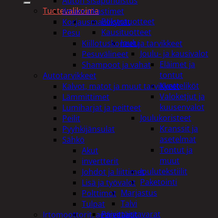
Auton sisäpuhdistus
Tuotevalikoima
ilmanraikastimet
Poistotuotteet
Korjausmaalikynät
Kausituotteet
Pesu
Joulu
Kiillotuskoneet ja tarvikkeet
Joulu- ja kausivalot
Pesuvälineet
Eläimet ja
Shampoot ja vahat
tontut
Autotarvikkeet
Kyntteliköt
Kalvot, matot ja muut tarvikkeet
Valoketjut ja
Lämmittimet
kuusenvalot
Lumiharjat ja peitteet
Joulukoristeet
Peilit
Kranssit ja
Pyyhkijänsulat
asetelmat
Sähkö
Tontut ja
Akut
muut
invertterit
Joulutekstiilit
Johdot ja liittimet
Paketointi
Lisä ja työvalot
Marjastus
Polttimot
Talvi
Tulpat
Päivittäistavarat
Irtomoottorit, aggregaatit