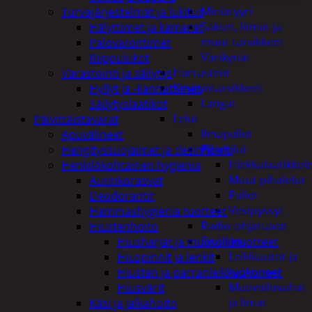
Miniatyyri
Turvajärjestelmät ja lukitus
Sakset, liimat ja
Hälyttimet ja kamerat
muut tarvikkeet
Palovaroittimet
Värikynät
Riippulukot
Harrasteet
Varastointi ja säilytys
Käsityötarvikkeet
Hyllyt ja -kannattimet
Langat
Säilytyslaatikot
Lelut
Päivittäistavarat
Ilmapallot
Apuvälineet
Pihalelut
Hengityssuojaimet ja desinfiointi
Hiekkalaatikkole
Henkilökohtainen hygienia
Muut pihalelut
Aurinkorasvat
Pallot
Deodorantit
Vesipyssyt
Hammashygienia tuotteet
Radio-ohjattavat
Hiustenhoito
Sisälelut
Hiusharjat ja muotoilutuotteet
Leikkiautot ja
Hiuspinnit ja lenkit
työkoneet
Hiusten ja parranleikkuukoneet
Muovailuvahat
Hiusvärit
ja limat
Käsi ja jalkahoito