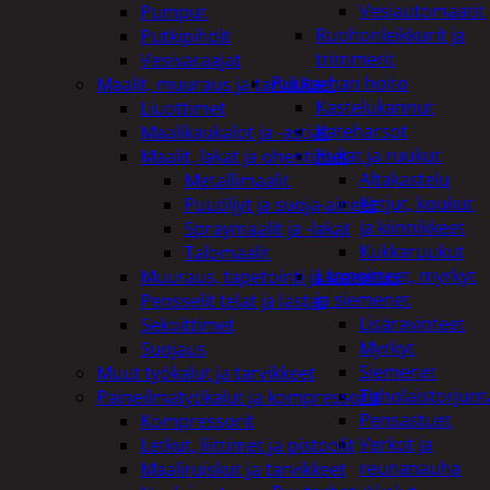
Vesiautomaatit
Pumput
Ruohonleikkurit ja
Putkipihdit
trimmerit
Vesivaraajat
Puutarhan hoito
Maalit, muuraus ja tarvikkeet
Kastelukannut
Liuottimet
Kateharsot
Maalikaukalot ja -astiat
Kukat ja ruukut
Maalit, lakat ja ohentimet
Altakastelu
Metallimaalit
Ketjut, koukut
Puuöljyt ja suoja-aineet
ja kiinnikkeet
Spraymaalit ja -lakat
Kukkaruukut
Talomaalit
Lannoitteet, myrkyt
Muuraus, tapetointi ja laatoitus
ja siemenet
Pensselit telat ja lastat
Lisäravinteet
Sekoittimet
Myrkyt
Suojaus
Siemenet
Muut työkalut ja tarvikkeet
Tuholaistorjunt
Paineilmatyökalut ja kompressorit
Pensastuet
Kompressorit
Verkot ja
Letkut, liittimet ja pistoolit
reunanauha
Maaliruiskut ja tarvikkeet