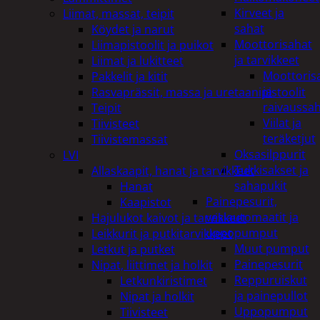
Kirveet ja
Liimat, massat, teipit
sahat
Köydet ja narut
Moottorisahat
Liimapistoolit ja puikot
ja tarvikkeet
Liimat ja lukitteet
Moottoris
Pakkelit ja kitit
ja
Rasvaprässit, massa ja uretaanipistoolit
raivaussa
Teipit
Viilat ja
Tiivisteet
teräketjut
Tiivistemassat
Oksasilppurit
LVI
Tukkisakset ja
Allaskaapit, hanat ja tarvikkeet
sahapukit
Hanat
Painepesurit,
Kaapistot
vesiautomaatit ja
Hajulukot kaivot ja tarvikkeet
uppopumput
Leikkurit ja putkitarvikkeet
Muut pumput
Letkut ja putket
Painepesurit
Nipat, liittimet ja holkit
Reppuruiskut
Letkunkiristimet
ja painepullot
Nipat ja holkit
Uppopumput
Tiivisteet