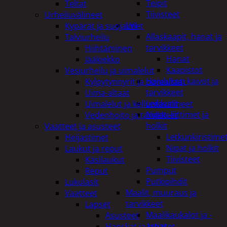
Teipit
Teltat
Tiivisteet
Urheiluvälineet
LVI
Kypärät ja suojaimet
Allaskaapit, hanat ja
Talviurheilu
tarvikkeet
Hiihtäminen
Hanat
Jääkiekko
Kaapistot
Vesiurheilu ja uimalelut
Hajulukot, kaivot ja
Kylpytynnyrit ja porealtaat
tarvikkeet
Uima-altaat
Leikkurit
Uimalelut ja kelluntavälineet
Nipat, liittimet ja
Vedenhoito ja tarvikkeet
holkit
Vaatteet ja asusteet
Letkunkiristime
Heijastimet
Nipat ja holkit
Laukut ja reput
Tiivisteet
Käsilaukut
Pumput
Reput
Putkipihdit
Lukulasit
Maalit, muuraus ja
Vaatteet
tarvikkeet
Lapset
Maalikaukalot ja -
Asusteet
astiat
Hanskat ja lapaset