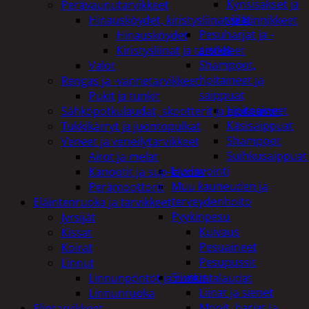
Kynsisakset ja
Perävaunutarvikkeet
viilat
Hinausköydet, kiristysliinat ja kiinnikkeet
Pesuharjat ja -
Hinausköydet
sienet
Kiristysliinat ja tarvikkeet
Shampoot,
Valot
hoitaineet ja
Rengas ja -vannetarvikkeet
saippuat
Pukit ja tunkit
Hoitoaineet
Sähköpotkulaudat, skootterit ja ajoneuvot
Käsisaippuat
Tukkikärryt ja juontopulkat
Shampoot
Veneet ja veneilytarvikkeet
Suihkusaippuat
Airot ja melat
Hyvinvointi
Kanootit ja sup-laudat
Muu kauneuden ja
Perämoottorit
terveydenhoito
Eläintenruoka ja tarvikkeet
Pyykinpesu
Jyrsijät
Kuivaus
Kissat
Pesuaineet
Koirat
Pesupussit
Linnut
Siivous
Linnunpöntöt ja ruokintalaudat
Liinat ja sienet
Linnunruoka
Mopit, harjat ja
Elintarvikkeet