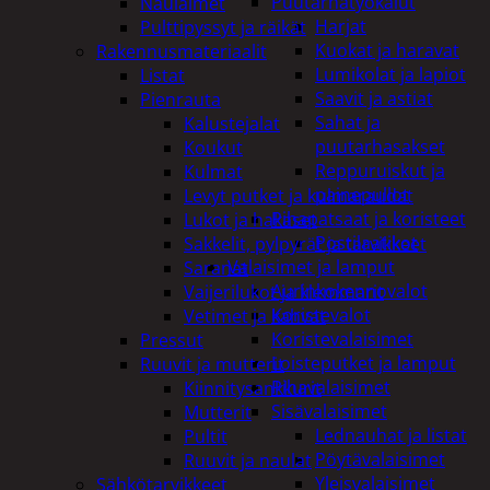
Puutarhatyökalut
Naulaimet
Harjat
Pulttipyssyt ja räikät
Kuokat ja haravat
Rakennusmateriaalit
Lumikolat ja lapiot
Listat
Saavit ja astiat
Pienrauta
Sahat ja
Kalustejalat
puutarhasakset
Koukut
Reppuruiskut ja
Kulmat
painepullot
Levyt putket ja kulmaraudat
Pihapatsaat ja koristeet
Lukot ja hakaset
Postilaatikot
Sakkelit, pylpyrät ja tarvikkeet
Valaisimet ja lamput
Saranat
Aurinkokennovalot
Vaijerilukot ja klemmarit
Koristevalot
Vetimet ja kahvat
Koristevalaisimet
Pressut
Loisteputket ja lamput
Ruuvit ja mutterit
Pihavalaisimet
Kiinnitysankkurit
Sisävalaisimet
Mutterit
Lednauhat ja listat
Pultit
Pöytävalaisimet
Ruuvit ja naulat
Yleisvalaisimet
Sähkötarvikkeet