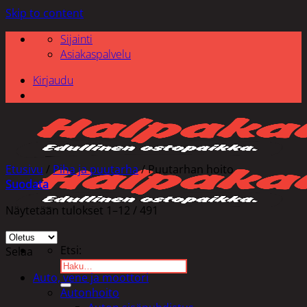
Skip to content
Sijainti
Asiakaspalvelu
Kirjaudu
Etusivu
/
Piha ja puutarha
/
Puutarhan hoito
Suodata
Näytetään tulokset 1–12 / 491
Etsi:
Selaa
Auto, vene ja moottori
Autonhoito