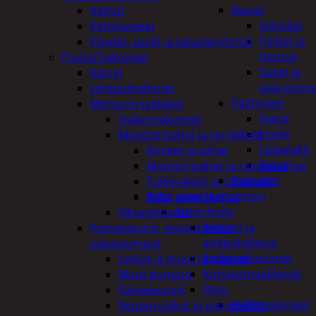
Naiset
Keinut
Hanskat
Pehmusteet
Paidat ja
Pöydät, tuolit ja kalusteryhmät
housut
Puutarhakoneet
Sukat ja
Kärryt
säärystim
Lehtipuhaltimet
Päähineet
Metsurin työkalut
Hatut
Halkomakoneet
Huivit
Moottorisahat ja tarvikkeet
Lippalakit
Kirveet ja sahat
Pipot
Moottorisahat ja raivaussahat
Sadeasut
Tukkisakset ja sahapukit
Auto, vene ja moottori
Viilat ja teräketjut
Autonhoito
Oksasilppurit
Auton
Painepesurit, vesiautomaatit ja
sisäpuhdistus
uppopumput
Ilmanraikastimet
Letkut ja muut tarvikkeet
Korjausmaalikynät
Muut pumput
Pesu
Painepesurit
Kiillotuskoneet
Reppuruiskut ja painepullot