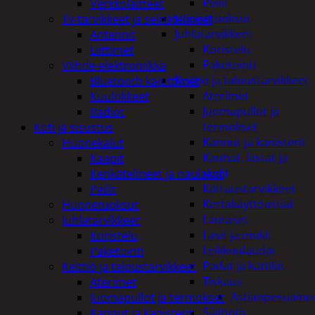
Peilit
Verkkolaitteet
Huonetuoksut
Tv-tarvikkeet ja seinätelineet
Juhlatarvikkeet
Antennit
Koristelu
Liittimet
Paketointi
Viihde-elektroniikka
Keittiö ja taloustarvikkeet
Bluetooth kaiuttimet
Aterimet
Kuulokkeet
Juomapullot ja
Radiot
termokset
Koti ja sisustus
Kannut ja kanisterit
Huonekalut
Kauhat, lastat ja
Kaapit
sudit
Kenkätelineet ja naulakot
Kattaustarvikkeet
Peilit
Kertakäyttöastiat
Huonetuoksut
Lautaset
Juhlatarvikkeet
Lasit ja mukit
Koristelu
Leikkuulaudat
Paketointi
Padat ja kattilat
Keittiö ja taloustarvikkeet
Tiskaus
Aterimet
Astianpesuaine
Juomapullot ja termokset
Säilöntä
Kannut ja kanisterit