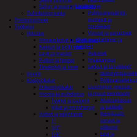
Lisälaitteet
Sahat ja puutarhasakset
Polttoainesäiliöt,
Tuholaistorjunta
pumput ja
Poistotuotteet
tarvikkeet
Työkalut
Vinssit ja varusteet
Hitsaus
Öljyt, suodattimet ja
Hitsauskolvit ja suuttimet
nesteet
Kaasut ja polttimet
Avaimet
Lasit ja maskit
Imupumput
Puikot ja langat
Letkut ja tarvikkeet
Tinakolvit ja tinat
Jäähdyttäjänlet
Imurit
Polttoaineletku
Käsityökalut
Liuottimet, massat,
Erikoistyökalut
ja muut kemikaalit
Hionta ja puhdistus
Alustamassat
Tyynyt ja paperit
ja pakkelit
Viilat ja teräsharjat
Kemikaalit,
Hylsyt ja vääntimet
sprayt ja
1"
silikonit
1/2"
Lasi ja
1/4"