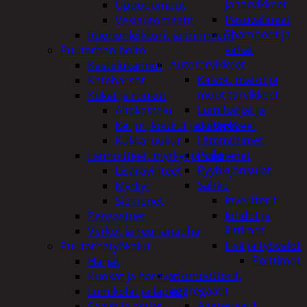
ja tarvikkeet
Uppopumput
Pesuvälineet
Vesiautomaatit
Shampoot ja
Ruohonleikkurit ja trimmerit
vahat
Puutarhan hoito
Autotarvikkeet
Kastelukannut
Kalvot, matot ja
Kateharsot
muut tarvikkeet
Kukat ja ruukut
Lumiharjat ja
Altakastelu
peitteet
Ketjut, koukut ja kiinnikkeet
Lämmittimet
Kukkaruukut
Peilit
Lannoitteet, myrkyt ja siemenet
Pyyhkijänsulat
Lisäravinteet
Sähkö
Myrkyt
Invertterit
Siemenet
Johdot ja
Pensastuet
liittimet
Verkot ja reunanauha
Lisä ja työvalot
Puutarhatyökalut
Polttimot
Harjat
Irtomoottorit,
Kuokat ja haravat
aggregaatit
Lumikolat ja lapiot
Aggregaatit
Saavit ja astiat