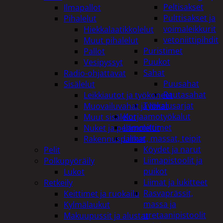
Peltisakset
Ilmapallot
Pulttisakset ja
Pihalelut
voimaleikkurit
Hiekkalaatikkolelut
vetoniittipihdit
Muut pihalelut
Puristimet
Pallot
Puukot
Vesipyssyt
Sahat
Radio-ohjattavat
Puusahat
Sisälelut
Rautasahat
Leikkiautot ja työkoneet
Työkalusarjat
Muovailuvahat ja limat
Korjaamotyökalut
Muut sisälelut
Lämmittimet
Nuket ja pehmolelut
Liimat, massat, teipit
Rakennuspalikat
Köydet ja narut
Pelit
Liimapistoolit ja
Polkupyöräily
puikot
Lukot
Liimat ja lukitteet
Retkeily
Rasvaprässit,
Keittimet ja ruokailu
massa ja
Kylmälaukut
uretaanipistoolit
Makuupussit ja alustat