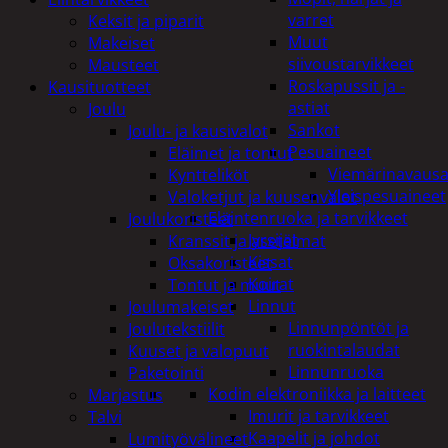
varret
Keksit ja piparit
Muut
Makeiset
siivoustarvikkeet
Mausteet
Roskapussit ja -
Kausituotteet
astiat
Joulu
Sankot
Joulu- ja kausivalot
Pesuaineet
Eläimet ja tontut
Viemärinavausa
Kyntteliköt
Yleispesuaineet
Valoketjut ja kuusenvalot
Eläintenruoka ja tarvikkeet
Joulukoristeet
Jyrsijät
Kranssit ja asetelmat
Kissat
Oksakoristeet
Koirat
Tontut ja muut
Linnut
Joulumakeiset
Linnunpöntöt ja
Joulutekstiilit
ruokintalaudat
Kuuset ja valopuut
Linnunruoka
Paketointi
Kodin elektroniikka ja laitteet
Marjastus
Imurit ja tarvikkeet
Talvi
Kaapelit ja johdot
Lumityövälineet