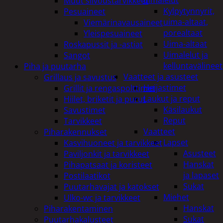
uimalelut
Muut siivoustarvikkeet
Kylpytynnyrit,
Pesuaineet
uima-altaat,
Viemärinavausaineet
porealtaat
Yleispesuaineet
Uima-altaat
Roskapussit ja -astiat
Uimalelut ja
Sangot
kelluntavälineet
Piha ja puutarha
Vaatteet ja asusteet
Grillaus ja savustus
Heijastimet
Grillit ja rengaspolttimet
Laukut ja reput
Hiilet, briketit ja purut
Käsilaukut
Savustimet
Reput
Tarvikkeet
Vaatteet
Piharakennukset
Lapset
Kasvihuoneet ja tarvikkeet
Asusteet
Paviljonkit ja tarvikkeet
Hanskat
Pihapatsaat ja koristeet
ja lapaset
Postilaatikot
Sukat
Puutarhavajat ja katokset
Miehet
Ulko-wc ja tarvikkeet
Hanskat
Piharakentaminen
Sukat
Puutarhakalusteet