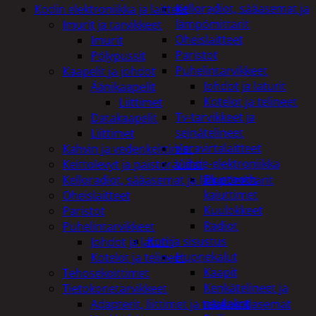
Kelloradiot, sääasemat ja
Kodin elektroniikka ja laitteet
lämpömittarit
Imurit ja tarvikkeet
Oheislaitteet
Imurit
Paristot
Pölypussit
Puhelintarvikkeet
Kaapelit ja johdot
Johdot ja laturit
Äänikaapelit
Kotelot ja telineet
Liittimet
Tv-tarvikkeet ja
Datakaapelit
seinätelineet
Liittimet
Varavirtalaitteet
Kahvin ja vedenkeittimet
Viihde-elektroniikka
Keittolevyt ja paistoraudat
Bluetooth
Kelloradiot, sääasemat ja lämpömittarit
kaiuttimet
Oheislaitteet
Kuulokkeet
Paristot
Radiot
Puhelintarvikkeet
Koti ja sisustus
Johdot ja laturit
Huonekalut
Kotelot ja telineet
Kaapit
Tehosekoittimet
Kenkätelineet ja
Tietokonetarvikkeet
naulakot
Adapterit, liittimet ja telakointiasemat