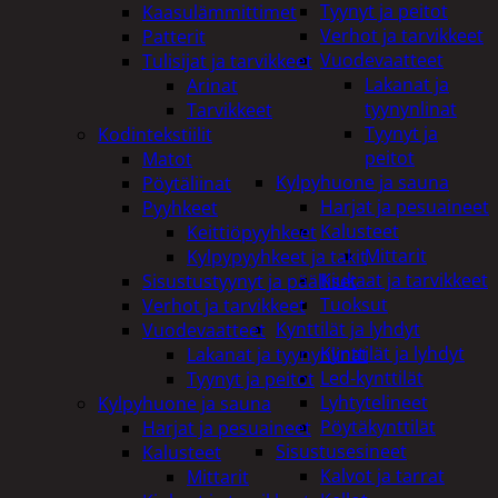
Tyynyt ja peitot
Kaasulämmittimet
Verhot ja tarvikkeet
Patterit
Vuodevaatteet
Tulisijat ja tarvikkeet
Lakanat ja
Arinat
tyynynlinat
Tarvikkeet
Tyynyt ja
Kodintekstiilit
peitot
Matot
Kylpyhuone ja sauna
Pöytäliinat
Harjat ja pesuaineet
Pyyhkeet
Kalusteet
Keittiöpyyhkeet
Mittarit
Kylpypyyhkeet ja takit
Kiukaat ja tarvikkeet
Sisustustyynyt ja päälliset
Tuoksut
Verhot ja tarvikkeet
Kynttilät ja lyhdyt
Vuodevaatteet
Kynttilät ja lyhdyt
Lakanat ja tyynynlinat
Led-kynttilät
Tyynyt ja peitot
Lyhtytelineet
Kylpyhuone ja sauna
Pöytäkynttilät
Harjat ja pesuaineet
Sisustusesineet
Kalusteet
Kalvot ja tarrat
Mittarit