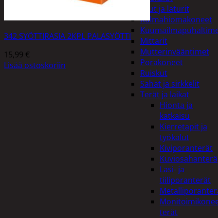
Akut ja laturit
Kulmahiomakoneet
Kuumailmapuhaltim
342 SYÖTTIRASIA 2KPL PALASYÖTTI
Mittarit
Mutterinvääntimet
15,99
€
Porakoneet
Lisää ostoskoriin
Ruiskut
Sahat ja sirkkelit
Terät ja laikat
Hionta ja
katkaisu
Kierretapit ja
työkalut
Kiviporanterät
Kuviosahanterä
Lasi- ja
tiiliporanterät
Metalliporanter
Monitoimikone
terät