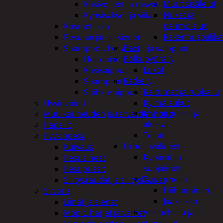
Muut sisälelut
Käsivoiteet ja rasvat
Nuket ja
Kynsisakset ja viilat
pehmolelut
Kosmetiikka
Rakennuspalika
Pesuharjat ja -sienet
Pelit
Shampoot, hoitaineet ja saippuat
Polkupyöräily
Hoitoaineet
Lukot
Käsisaippuat
Retkeily
Shampoot
Keittimet ja ruokailu
Suihkusaippuat
Kylmälaukut
Hyvinvointi
Makuupussit ja
Muu kauneuden ja terveydenhoito
alustat
Paperit
Teltat
Pyykinpesu
Urheiluvälineet
Kuivaus
Kypärät ja
Pesuaineet
suojaimet
Pesupussit
Talviurheilu
Silitysraudat ja silityslaudat
Hiihtäminen
Siivous
Jääkiekko
Liinat ja sienet
Vesiurheilu ja
Mopit, harjat ja varret