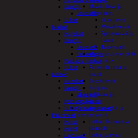
Maalit, lakat ja
Kengät
ohentimet
Sandaalit
Liuottimet
Sukat
Metallimaalit
Miehet
Spraymaalit ja
Hanskat
-lakat
Kengät
Talomaalit
Sandaalit
Muuraus, tapetointi
Talvikengät
ja laatoitus
Paidat ja housut
Pensselit telat ja
Sukat
lastat
Naiset
Sekoittimet
Hanskat
Suojaus
Kengät
Muut työkalut ja
Sandaalit
tarvikkeet
Paidat ja housut
Paineilmatyökalut ja
Sukat ja säärystimet
kompressorit
Päähineet
Letkut, liittimet ja
Hatut
pistoolit
Huivit
Letkut ja muut
Lippalakit