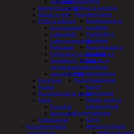
Piha ja puutarha
Vatupassit
Grillaus ja savustus
Momenttiavaimet
Piharakennukset
Nitojat ja niitit
Kasvihuoneet ja
Pihdit ja leikkurit
tarvikkeet
Kuorintapihdit
Paviljonkit ja
Lukkopihdit
tarvikkeet
Lukkorengaspihdit
Puutarhavajat ja
Peltisakset
katokset
Pulttisakset ja voimaleikkurit
Ulko-wc ja
Sivuleikkurit, kärki ja-
tarvikkeet
siirtoleukapihdit
Piharakentaminen
vetoniittipihdit
Puutarhakalusteet
Puristimet
Keinut
Puukot
Pehmusteet
Ruuvimeisselit ja -sarjat
Pöydät, tuolit ja
Sahat
kalusteryhmät
Puusahat
Puutarhakoneet
Rautasahat
Kärryt
Työkalusarjat
Metsurin työkalut
Korjaamotyökalut
Halkomakoneet
Lämmittimet