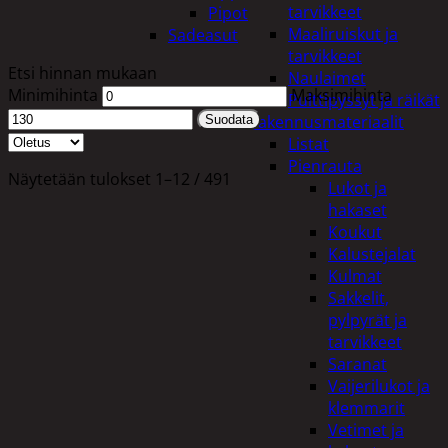
tarvikkeet
Pipot
Maaliruiskut ja
Sadeasut
tarvikkeet
Etsi hinnan mukaan
Naulaimet
Minimihinta
Maksimihinta
Pulttipyssyt ja räikät
Rakennusmateriaalit
Suodata
Listat
Pienrauta
Näytetään tulokset 1–12 / 491
Lukot ja
hakaset
Koukut
Kalustejalat
Kulmat
Sakkelit,
pylpyrät ja
tarvikkeet
Saranat
Vaijerilukot ja
klemmarit
Vetimet ja