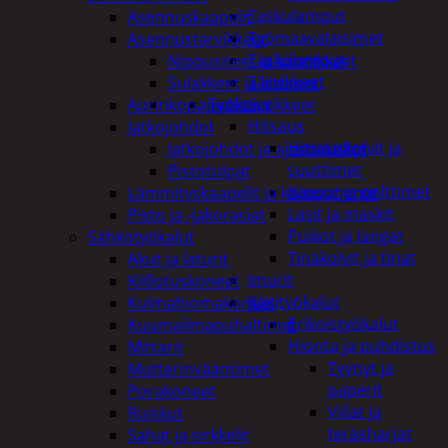
Taskulamput
Asennuskaapelit
Työmaavalaisimet
Asennustarvikkeet
Taskulamput
Nippusiteet ja kiinnikkeet
Tarvikkeet
Sulakkeet ja liittimet
Työkalut
Aurinkopaneelitarvikkeet
Hitsaus
Jatkojohdot
Hitsauskolvit ja
Jatkojohdot ja ajastinkellot
suuttimet
Pistotulpat
Kaasut ja polttimet
Lämmityskaapelit ja komponentit
Lasit ja maskit
Pisto ja -jakorasiat
Puikot ja langat
Sähkötyökalut
Tinakolvit ja tinat
Akut ja laturit
Imurit
Kiillotuskoneet
Käsityökalut
Kulmahiomakoneet
Erikoistyökalut
Kuumailmapuhaltimet
Hionta ja puhdistus
Mittarit
Tyynyt ja
Mutterinvääntimet
paperit
Porakoneet
Viilat ja
Ruiskut
teräsharjat
Sahat ja sirkkelit