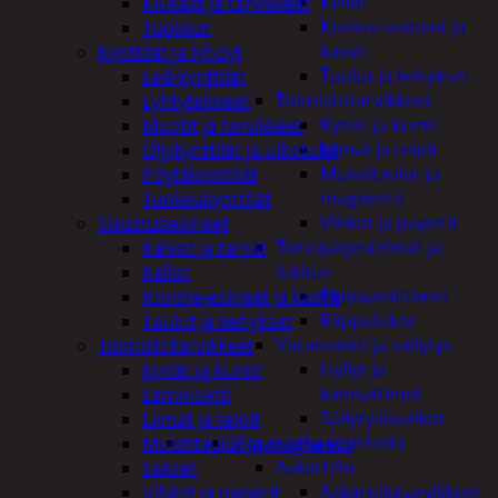
Kellot
Kiukaat ja tarvikkeet
Koriste-esineet ja
Tuoksut
kasvit
Kynttilät ja lyhdyt
Taulut ja kehykset
Led-kynttilät
Toimistotarvikkeet
Lyhtytelineet
Kynät ja kumit
Muotit ja tarvikkeet
Liimat ja teipit
Öljykynttilät ja ulkotulet
Muistitaulut ja
Pöytäkynttilät
magneetit
Tuoksukynttilät
Vihkot ja paperit
Sisustusesineet
Turvajärjestelmät ja
Kalvot ja tarrat
lukitus
Kellot
Palovaroittimet
Koriste-esineet ja kasvit
Riippulukot
Taulut ja kehykset
Varastointi ja säilytys
Toimistotarvikkeet
Hyllyt ja -
Kynät ja kumit
kannattimet
Laminointi
Säilytyslaatikot
Liimat ja teipit
Vapaa-aika ja urheilu
Muistitaulut ja magneetit
Askartelu
Sakset
Askartelutarvikkeet
Vihkot ja paperit