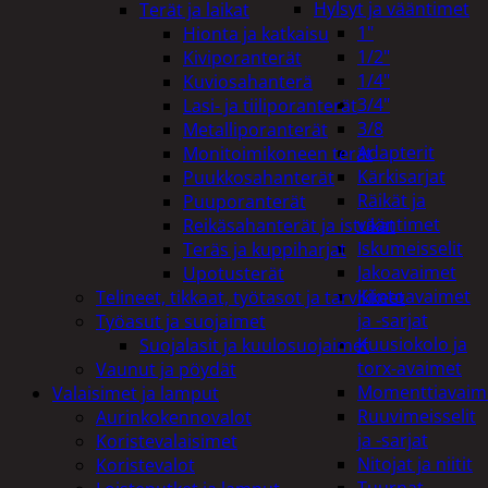
Hylsyt ja vääntimet
Terät ja laikat
1"
Hionta ja katkaisu
1/2"
Kiviporanterät
1/4"
Kuviosahanterä
3/4"
Lasi- ja tiiliporanterät
3/8
Metalliporanterät
Adapterit
Monitoimikoneen terät
Kärkisarjat
Puukkosahanterät
Räikät ja
Puuporanterät
vääntimet
Reikäsahanterät ja istukat
Iskumeisselit
Teräs ja kuppiharjat
Jakoavaimet
Upotusterät
Kiintoavaimet
Telineet, tikkaat, työtasot ja tarvikkeet
ja -sarjat
Työasut ja suojaimet
Kuusiokolo ja
Suojalasit ja kuulosuojaimet
torx-avaimet
Vaunut ja pöydät
Momenttiavaim
Valaisimet ja lamput
Ruuvimeisselit
Aurinkokennovalot
ja -sarjat
Koristevalaisimet
Nitojat ja niitit
Koristevalot