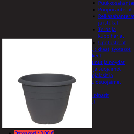
Puukkosahante
Puuporanterät
Reikäsahanterä
ja istukat
Teräs ja
kuppiharjat
Upotusterät
Telineet, tikkaat, työtasot
ja tarvikkeet
Vaunut ja pöydät
Työasut ja suojaimet
Suojalasit ja
kuulosuojaimet
Elintarvikkeet
Keksit ja piparit
Mausteet
Etsi:
Ostoskori /
0,00
€