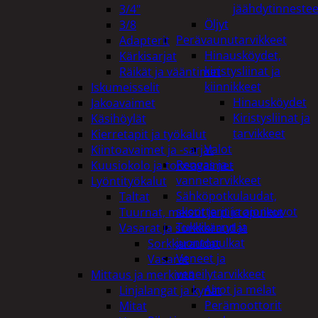
jäähdytinnestee
3/4"
Öljyt
3/8
Perävaunutarvikkeet
Adapterit
Hinausköydet,
Kärkisarjat
kiristysliinat ja
Räikät ja vääntimet
kiinnikkeet
Iskumeisselit
Hinausköydet
Jakoavaimet
Kiristysliinat ja
Käsihöylät
tarvikkeet
Kierretapit ja työkalut
Valot
Kiintoavaimet ja -sarjat
Rengas ja -
Kuusiokolo ja torx-avaimet
vannetarvikkeet
Lyöntityökalut
Sähköpotkulaudat,
Taltat
skootterit ja ajoneuvot
Tuurnat, meistit ja piirtopuikot
Tukkikärryt ja
Vasarat ja sorkkaraudat
juontopulkat
Sorkkaraudat
Veneet ja
Vasarat
veneilytarvikkeet
Mittaus ja merkintä
Airot ja melat
Linjalangat ja kynät
Perämoottorit
Mitat