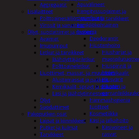
Apuvälineet
Aggregaatit
Hengityssuojaimet ja
Lisälaitteet
desinfiointi
Polttoainesäiliöt, pumput ja tarvikkeet
Henkilökohtainen
Vinssit ja varusteet
hygienia
Öljyt, suodattimet ja nesteet
Deodorantit
Avaimet
Hiustenhoito
Imupumput
Hiusharjat ja
Letkut ja tarvikkeet
muotoilutuotte
Jäähdyttäjänletkut
Hiuspinnit ja
Polttoaineletkut
lenkit
Liuottimet, massat, ja muut kemikaalit
Hiusvärit
Alustamassat ja pakkelit
Hiusten ja
Kemikaalit, sprayt ja silikonit
parranleikkuuk
Lasi ja jäähdytinnesteet
Hammashygienia
Öljyt
tuotteet
Suodattimet
Kosmetiikka
Pakoputken osat
Käsi ja jalkahoito
Laipat ja kiinnikkeet
Käsivoiteet ja
Putket ja kulmat
rasvat
Tarvikkeet