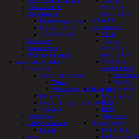
Tuurnat,
Loisteputket ja lamput
meistit ja
Pihavalaisimet
piirtopuikot
Sisävalaisimet
Käsihöylät
Lednauhat ja listat
Lyöntityökalut
Pöytävalaisimet
Taltat
Yleisvalaisimet
Tuurnat,
Tarvikkeet
meistit ja
Taskulamput
piirtopuikot
Työmaavalaisimet
Vasarat ja
Vapaa-aika ja urheilu
sorkkaraudat
Askartelu
Sorkkarau
Askartelutarvikkeet
Vasarat
Tarrat
Mittaus ja merkintä
Värityskirjat paperit ja arkit
Linjalangat ja
Miniatyyri
kynät
Sakset, liimat ja muut tarvikkeet
Mitat
Värikynät
Vatupassit
Harrasteet
Pihdit ja leikkurit
Käsityötarvikkeet
Lukkopihdit
Langat
Lukkorengaspih
Lelut