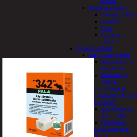
kahvat
Ruuvit ja mutterit
Kiinnitysankkuri
Mutterit
Pultit
Ruuvit ja
naulat
Sähkötarvikkeet
Asennustarvikkeet
Nippusiteet ja
kiinnikkeet
Sulakkeet ja
liittimet
Asennuskaapelit
Aurinkopaneelitarvik
Jatkojohdot
Jatkojohdot ja
ajastinkellot
Pistotulpat
Pisto ja -jakorasiat
Sähkötyökalut