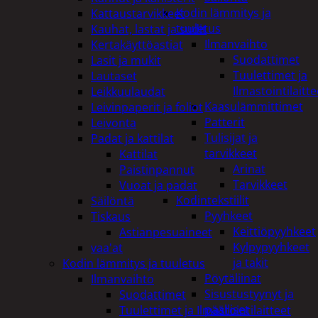
Kodin lämmitys ja
Kattaustarvikkeet
tuuletus
Kauhat, lastat ja sudit
Ilmanvaihto
Kertakäyttöastiat
Suodattimet
Lasit ja mukit
Tuulettimet ja
Lautaset
Ilmastointilaitte
Leikkuulaudat
Kaasulämmittimet
Leivinpaperit ja foliot
Patterit
Leivonta
Tulisijat ja
Padat ja kattilat
tarvikkeet
Kattilat
Arinat
Paistinpannut
Tarvikkeet
Vuoat ja padat
Kodintekstiilit
Säilöntä
Pyyhkeet
Tiskaus
Keittiöpyyhkeet
Astianpesuaineet
Kylpypyyhkeet
vaa'at
ja takit
Kodin lämmitys ja tuuletus
Pöytäliinat
Ilmanvaihto
Sisustustyynyt ja
Suodattimet
päälliset
Tuulettimet ja Ilmastointilaitteet