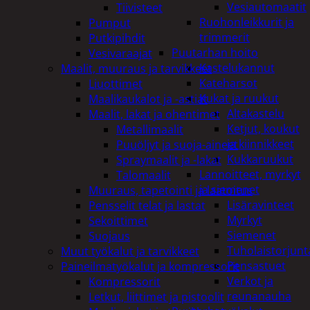
Vesiautomaatit
Tiivisteet
Ruohonleikkurit ja
Pumput
trimmerit
Putkipihdit
Puutarhan hoito
Vesivaraajat
Kastelukannut
Maalit, muuraus ja tarvikkeet
Kateharsot
Liuottimet
Kukat ja ruukut
Maalikaukalot ja -astiat
Altakastelu
Maalit, lakat ja ohentimet
Ketjut, koukut
Metallimaalit
ja kiinnikkeet
Puuöljyt ja suoja-aineet
Kukkaruukut
Spraymaalit ja -lakat
Lannoitteet, myrkyt
Talomaalit
ja siemenet
Muuraus, tapetointi ja laatoitus
Lisäravinteet
Pensselit telat ja lastat
Myrkyt
Sekoittimet
Siemenet
Suojaus
Tuholaistorjunt
Muut työkalut ja tarvikkeet
Pensastuet
Paineilmatyökalut ja kompressorit
Verkot ja
Kompressorit
reunanauha
Letkut, liittimet ja pistoolit