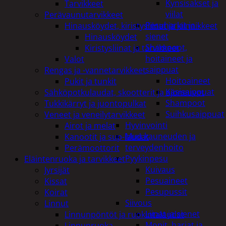
Kynsisakset ja
Tarvikkeet
viilat
Perävaunutarvikkeet
Pesuharjat ja -
Hinausköydet, kiristysliinat ja kiinnikkeet
sienet
Hinausköydet
Shampoot,
Kiristysliinat ja tarvikkeet
hoitaineet ja
Valot
saippuat
Rengas ja -vannetarvikkeet
Hoitoaineet
Pukit ja tunkit
Käsisaippuat
Sähköpotkulaudat, skootterit ja ajoneuvot
Shampoot
Tukkikärryt ja juontopulkat
Suihkusaippuat
Veneet ja veneilytarvikkeet
Hyvinvointi
Airot ja melat
Muu kauneuden ja
Kanootit ja sup-laudat
terveydenhoito
Perämoottorit
Pyykinpesu
Eläintenruoka ja tarvikkeet
Kuivaus
Jyrsijät
Pesuaineet
Kissat
Pesupussit
Koirat
Siivous
Linnut
Liinat ja sienet
Linnunpöntöt ja ruokintalaudat
Mopit, harjat ja
Linnunruoka