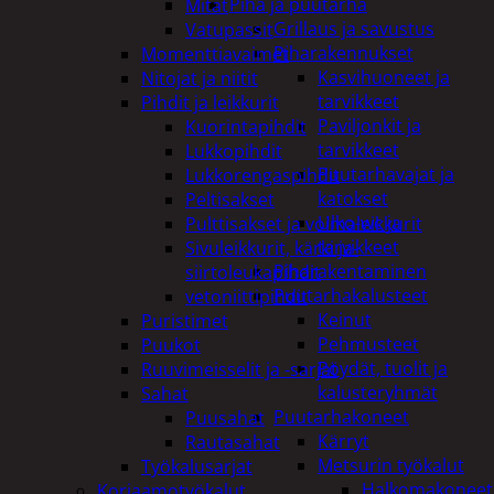
Piha ja puutarha
Mitat
Grillaus ja savustus
Vatupassit
Piharakennukset
Momenttiavaimet
Kasvihuoneet ja
Nitojat ja niitit
tarvikkeet
Pihdit ja leikkurit
Paviljonkit ja
Kuorintapihdit
tarvikkeet
Lukkopihdit
Puutarhavajat ja
Lukkorengaspihdit
katokset
Peltisakset
Ulko-wc ja
Pulttisakset ja voimaleikkurit
tarvikkeet
Sivuleikkurit, kärki ja-
Piharakentaminen
siirtoleukapihdit
Puutarhakalusteet
vetoniittipihdit
Keinut
Puristimet
Pehmusteet
Puukot
Pöydät, tuolit ja
Ruuvimeisselit ja -sarjat
kalusteryhmät
Sahat
Puutarhakoneet
Puusahat
Kärryt
Rautasahat
Metsurin työkalut
Työkalusarjat
Halkomakoneet
Korjaamotyökalut