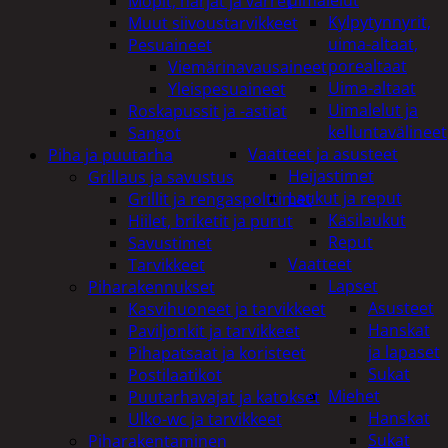
uimalelut
Mopit, harjat ja varret
Kylpytynnyrit,
Muut siivoustarvikkeet
uima-altaat,
Pesuaineet
porealtaat
Viemärinavausaineet
Uima-altaat
Yleispesuaineet
Uimalelut ja
Roskapussit ja -astiat
kelluntavälineet
Sangot
Vaatteet ja asusteet
Piha ja puutarha
Heijastimet
Grillaus ja savustus
Laukut ja reput
Grillit ja rengaspolttimet
Käsilaukut
Hiilet, briketit ja purut
Reput
Savustimet
Vaatteet
Tarvikkeet
Lapset
Piharakennukset
Asusteet
Kasvihuoneet ja tarvikkeet
Hanskat
Paviljonkit ja tarvikkeet
ja lapaset
Pihapatsaat ja koristeet
Sukat
Postilaatikot
Miehet
Puutarhavajat ja katokset
Hanskat
Ulko-wc ja tarvikkeet
Sukat
Piharakentaminen