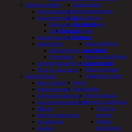
Taskulamput
Sähkötarvikkeet
Työmaavalaisimet
Asennuskaapelit
Taskulamput
Asennustarvikkeet
Tarvikkeet
Nippusiteet ja kiinnikkeet
Työkalut
Sulakkeet ja liittimet
Hitsaus
Aurinkopaneelitarvikkeet
Hitsauskolvit ja
Jatkojohdot
suuttimet
Jatkojohdot ja ajastinkellot
Kaasut ja polttimet
Pistotulpat
Lasit ja maskit
Lämmityskaapelit ja komponentit
Puikot ja langat
Pisto ja -jakorasiat
Tinakolvit ja tinat
Sähkötyökalut
Imurit
Akut ja laturit
Käsityökalut
Kiillotuskoneet
Erikoistyökalut
Kulmahiomakoneet
Hionta ja puhdistus
Kuumailmapuhaltimet
Tyynyt ja
Mittarit
paperit
Mutterinvääntimet
Viilat ja
Porakoneet
teräsharjat
Ruiskut