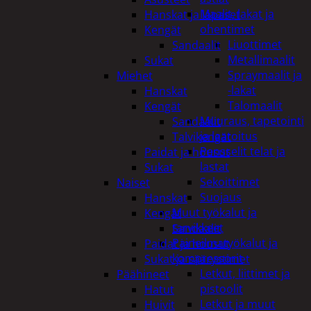
Maalit, lakat ja
Hanskat ja lapaset
ohentimet
Kengät
Liuottimet
Sandaalit
Metallimaalit
Sukat
Spraymaalit ja
Miehet
-lakat
Hanskat
Talomaalit
Kengät
Muuraus, tapetointi
Sandaalit
ja laatoitus
Talvikengät
Pensselit telat ja
Paidat ja housut
lastat
Sukat
Sekoittimet
Naiset
Suojaus
Hanskat
Muut työkalut ja
Kengät
tarvikkeet
Sandaalit
Paineilmatyökalut ja
Paidat ja housut
kompressorit
Sukat ja säärystimet
Letkut, liittimet ja
Päähineet
pistoolit
Hatut
Letkut ja muut
Huivit