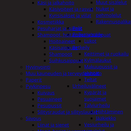
Muut sisälelut
Käsi ja jalkahoito
Nuket ja
Käsivoiteet ja rasvat
pehmolelut
Kynsisakset ja viilat
Rakennuspalika
Kosmetiikka
Pelit
Pesuharjat ja -sienet
Polkupyöräily
Shampoot, hoitaineet ja saippuat
Lukot
Hoitoaineet
Retkeily
Käsisaippuat
Keittimet ja ruokailu
Shampoot
Kylmälaukut
Suihkusaippuat
Makuupussit ja
Hyvinvointi
alustat
Muu kauneuden ja terveydenhoito
Teltat
Paperit
Urheiluvälineet
Pyykinpesu
Kypärät ja
Kuivaus
suojaimet
Pesuaineet
Talviurheilu
Pesupussit
Hiihtäminen
Silitysraudat ja silityslaudat
Jääkiekko
Siivous
Vesiurheilu ja
Liinat ja sienet