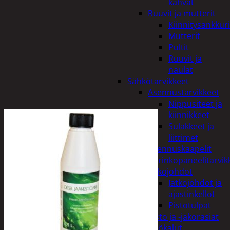
kahvat
Ruuvit ja mutterit
Kiinnitysankkuri
Mutterit
Pultit
Ruuvit ja
naulat
Sähkötarvikkeet
Asennustarvikkeet
Nippusiteet ja
kiinnikkeet
Sulakkeet ja
liittimet
Asennuskaapelit
Aurinkopaneelitarvik
Jatkojohdot
Jatkojohdot ja
ajastinkellot
Pistotulpat
Pisto ja -jakorasiat
Sähkötyökalut