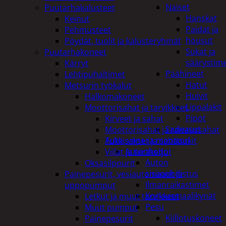
Naiset
Puutarhakalusteet
Hanskat
Keinut
Paidat ja
Pehmusteet
housut
Pöydät, tuolit ja kalusteryhmät
Sukat ja
Puutarhakoneet
säärystim
Kärryt
Päähineet
Lehtipuhaltimet
Hatut
Metsurin työkalut
Huivit
Halkomakoneet
Lippalakit
Moottorisahat ja tarvikkeet
Pipot
Kirveet ja sahat
Sadeasut
Moottorisahat ja raivaussahat
Auto, vene ja moottori
Tukkisakset ja sahapukit
Autonhoito
Viilat ja teräketjut
Auton
Oksasilppurit
sisäpuhdistus
Painepesurit, vesiautomaatit ja
Ilmanraikastimet
uppopumput
Korjausmaalikynät
Letkut ja muut tarvikkeet
Pesu
Muut pumput
Kiillotuskoneet
Painepesurit