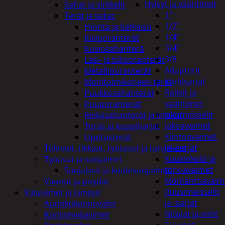
Hylsyt ja vääntimet
Sahat ja sirkkelit
1"
Terät ja laikat
1/2"
Hionta ja katkaisu
1/4"
Kiviporanterät
3/4"
Kuviosahanterä
3/8
Lasi- ja tiiliporanterät
Adapterit
Metalliporanterät
Kärkisarjat
Monitoimikoneen terät
Räikät ja
Puukkosahanterät
vääntimet
Puuporanterät
Iskumeisselit
Reikäsahanterät ja istukat
Jakoavaimet
Teräs ja kuppiharjat
Kiintoavaimet
Upotusterät
ja -sarjat
Telineet, tikkaat, työtasot ja tarvikkeet
Kuusiokolo ja
Työasut ja suojaimet
torx-avaimet
Suojalasit ja kuulosuojaimet
Momenttiavaim
Vaunut ja pöydät
Ruuvimeisselit
Valaisimet ja lamput
ja -sarjat
Aurinkokennovalot
Nitojat ja niitit
Koristevalaisimet