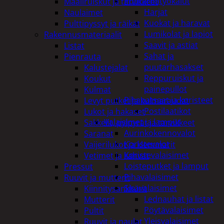
Puutarhatyökalut
Maaliruiskut ja tarvikkeet
Harjat
Naulaimet
Kuokat ja haravat
Pulttipyssyt ja räikät
Lumikolat ja lapiot
Rakennusmateriaalit
Saavit ja astiat
Listat
Sahat ja
Pienrauta
puutarhasakset
Kalustejalat
Reppuruiskut ja
Koukut
painepullot
Kulmat
Pihapatsaat ja koristeet
Levyt putket ja kulmaraudat
Postilaatikot
Lukot ja hakaset
Valaisimet ja lamput
Sakkelit, pylpyrät ja tarvikkeet
Aurinkokennovalot
Saranat
Koristevalot
Vaijerilukot ja klemmarit
Koristevalaisimet
Vetimet ja kahvat
Loisteputket ja lamput
Pressut
Pihavalaisimet
Ruuvit ja mutterit
Sisävalaisimet
Kiinnitysankkurit
Lednauhat ja listat
Mutterit
Pöytävalaisimet
Pultit
Yleisvalaisimet
Ruuvit ja naulat