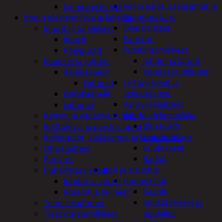
Kelloradiot, sääasemat ja
Lumityövälineet
lämpömittarit
Kodin elektroniikka ja laitteet
Oheislaitteet
Imurit ja tarvikkeet
Paristot
Imurit
Puhelintarvikkeet
Pölypussit
Johdot ja laturit
Kaapelit ja johdot
Kotelot ja telineet
Äänikaapelit
Tv-tarvikkeet ja
Liittimet
seinätelineet
Datakaapelit
Varavirtalaitteet
Liittimet
Viihde-elektroniikka
Kahvin ja vedenkeittimet
Bluetooth
Keittolevyt ja paistoraudat
kaiuttimet
Kelloradiot, sääasemat ja lämpömittarit
Kuulokkeet
Oheislaitteet
Radiot
Paristot
Koti ja sisustus
Puhelintarvikkeet
Huonekalut
Johdot ja laturit
Kaapit
Kotelot ja telineet
Kenkätelineet ja
Tehosekoittimet
naulakot
Tietokonetarvikkeet