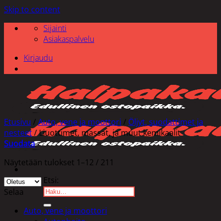
Skip to content
Sijainti
Asiakaspalvelu
Kirjaudu
Etusivu
/
Auto, vene ja moottori
/
Öljyt, suodattimet ja
nesteet
/
Liuottimet, massat, ja muut kemikaalit
Suodata
Näytetään tulokset 1–12 / 211
Etsi:
Selaa
Auto, vene ja moottori