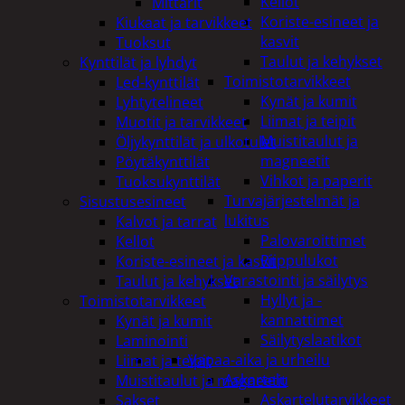
Kellot
Mittarit
Koriste-esineet ja
Kiukaat ja tarvikkeet
kasvit
Tuoksut
Taulut ja kehykset
Kynttilät ja lyhdyt
Toimistotarvikkeet
Led-kynttilät
Kynät ja kumit
Lyhtytelineet
Liimat ja teipit
Muotit ja tarvikkeet
Muistitaulut ja
Öljykynttilät ja ulkotulet
magneetit
Pöytäkynttilät
Vihkot ja paperit
Tuoksukynttilät
Turvajärjestelmät ja
Sisustusesineet
lukitus
Kalvot ja tarrat
Palovaroittimet
Kellot
Riippulukot
Koriste-esineet ja kasvit
Varastointi ja säilytys
Taulut ja kehykset
Hyllyt ja -
Toimistotarvikkeet
kannattimet
Kynät ja kumit
Säilytyslaatikot
Laminointi
Vapaa-aika ja urheilu
Liimat ja teipit
Askartelu
Muistitaulut ja magneetit
Askartelutarvikkeet
Sakset