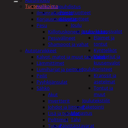
Autonhoito
Tuotevalikoima
Auton sisäpuhdistus
Poistotuotteet
ilmanraikastimet
Kausituotteet
Korjausmaalikynät
Joulu
Pesu
Joulu- ja kausivalot
Kiillotuskoneet ja tarvikkeet
Eläimet ja
Pesuvälineet
tontut
Shampoot ja vahat
Kyntteliköt
Autotarvikkeet
Valoketjut ja
Kalvot, matot ja muut tarvikkeet
kuusenvalot
Lämmittimet
Joulukoristeet
Lumiharjat ja peitteet
Kranssit ja
Peilit
asetelmat
Pyyhkijänsulat
Tontut ja
Sähkö
muut
Akut
Joulutekstiilit
invertterit
Paketointi
Johdot ja liittimet
Marjastus
Lisä ja työvalot
Talvi
Polttimot
Päivittäistavarat
Tulpat