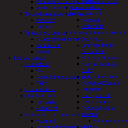
Peilit
Adapterit, liittimet ja telakointiasemat
Huonetuoksut
Verkkolaitteet
Juhlatarvikkeet
Tv-tarvikkeet ja seinätelineet
Koristelu
Antennit
Paketointi
Liittimet
Keittiö ja taloustarvikkeet
Viihde-elektroniikka
Aterimet
Bluetooth kaiuttimet
Juomapullot ja
Kuulokkeet
termokset
Radiot
Kannut ja kanisterit
Koti ja sisustus
Kauhat, lastat ja
Huonekalut
sudit
Kaapit
Kattaustarvikkeet
Kenkätelineet ja naulakot
Kertakäyttöastiat
Peilit
Lautaset
Huonetuoksut
Lasit ja mukit
Juhlatarvikkeet
Leikkuulaudat
Koristelu
Padat ja kattilat
Paketointi
Tiskaus
Keittiö ja taloustarvikkeet
Astianpesuaine
Aterimet
Säilöntä
Juomapullot ja termokset