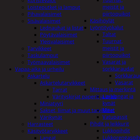
Tuurnat,
Koristevalot
meistit ja
Loisteputket ja lamput
piirtopuikot
Pihavalaisimet
Käsihöylät
Sisävalaisimet
Lyöntityökalut
Lednauhat ja listat
Taltat
Pöytävalaisimet
Tuurnat,
Yleisvalaisimet
meistit ja
Tarvikkeet
piirtopuikot
Taskulamput
Vasarat ja
Työmaavalaisimet
sorkkaraudat
Vapaa-aika ja urheilu
Sorkkarau
Askartelu
Vasarat
Askartelutarvikkeet
Mittaus ja merkintä
Tarrat
Linjalangat ja
Värityskirjat paperit ja arkit
kynät
Miniatyyri
Mitat
Sakset, liimat ja muut tarvikkeet
Vatupassit
Värikynät
Pihdit ja leikkurit
Harrasteet
Lukkopihdit
Käsityötarvikkeet
Lukkorengaspih
Langat