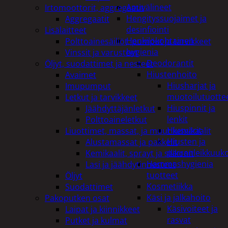
Apuvälineet
Irtomoottorit, aggregaatit
Hengityssuojaimet ja
Aggregaatit
desinfiointi
Lisälaitteet
Henkilökohtainen
Polttoainesäiliöt, pumput ja tarvikkeet
hygienia
Vinssit ja varusteet
Deodorantit
Öljyt, suodattimet ja nesteet
Hiustenhoito
Avaimet
Hiusharjat ja
Imupumput
muotoilutuotte
Letkut ja tarvikkeet
Hiuspinnit ja
Jäähdyttäjänletkut
lenkit
Polttoaineletkut
Hiusvärit
Liuottimet, massat, ja muut kemikaalit
Hiusten ja
Alustamassat ja pakkelit
parranleikkuuk
Kemikaalit, sprayt ja silikonit
Hammashygienia
Lasi ja jäähdytinnesteet
tuotteet
Öljyt
Kosmetiikka
Suodattimet
Käsi ja jalkahoito
Pakoputken osat
Käsivoiteet ja
Laipat ja kiinnikkeet
rasvat
Putket ja kulmat