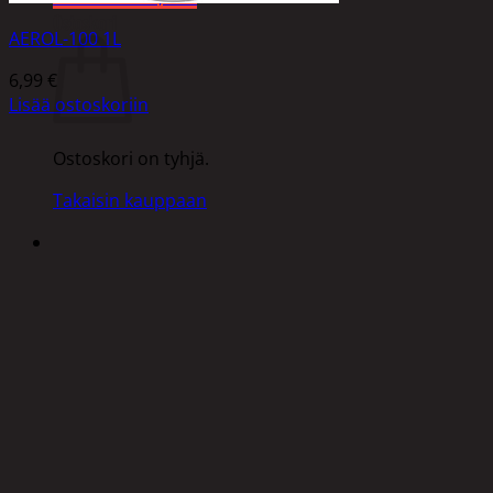
Ostoskori
AEROL-100 1L
6,99
€
Lisää ostoskoriin
Ostoskori on tyhjä.
Takaisin kauppaan