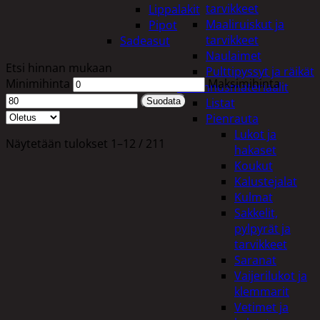
tarvikkeet
Lippalakit
Maaliruiskut ja
Pipot
tarvikkeet
Sadeasut
Naulaimet
Etsi hinnan mukaan
Pulttipyssyt ja räikät
Minimihinta
Maksimihinta
Rakennusmateriaalit
Listat
Suodata
Pienrauta
Lukot ja
Näytetään tulokset 1–12 / 211
hakaset
Koukut
Kalustejalat
Kulmat
Sakkelit,
pylpyrät ja
tarvikkeet
Saranat
Vaijerilukot ja
klemmarit
Vetimet ja