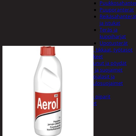
Puukkosahante
Puuporanterät
Reikäsahanterä
ja istukat
Teräs ja
kuppiharjat
Upotusterät
Telineet, tikkaat, työtasot
ja tarvikkeet
Vaunut ja pöydät
Työasut ja suojaimet
Suojalasit ja
kuulosuojaimet
Elintarvikkeet
Keksit ja piparit
Mausteet
Etsi:
Ostoskori /
0,00
€