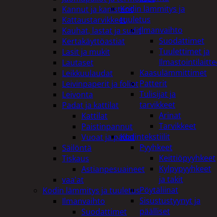
Kodin lämmitys ja
Kannut ja kanisterit
tuuletus
Kattaustarvikkeet
Ilmanvaihto
Kauhat, lastat ja sudit
Suodattimet
Kertakäyttöastiat
Tuulettimet ja
Lasit ja mukit
Ilmastointilaitte
Lautaset
Kaasulämmittimet
Leikkuulaudat
Patterit
Leivinpaperit ja foliot
Tulisijat ja
Leivonta
tarvikkeet
Padat ja kattilat
Arinat
Kattilat
Tarvikkeet
Paistinpannut
Kodintekstiilit
Vuoat ja padat
Pyyhkeet
Säilöntä
Keittiöpyyhkeet
Tiskaus
Kylpypyyhkeet
Astianpesuaineet
ja takit
vaa'at
Pöytäliinat
Kodin lämmitys ja tuuletus
Sisustustyynyt ja
Ilmanvaihto
päälliset
Suodattimet