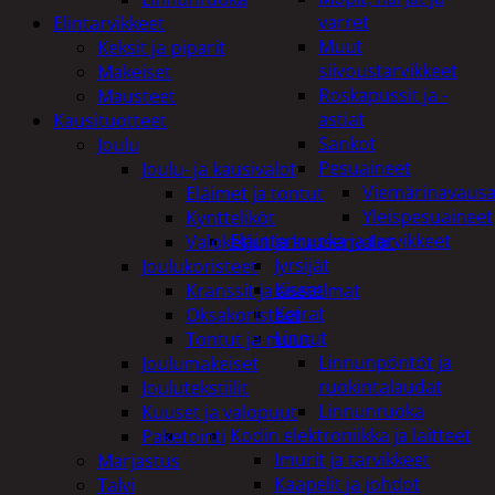
varret
Elintarvikkeet
Muut
Keksit ja piparit
siivoustarvikkeet
Makeiset
Roskapussit ja -
Mausteet
astiat
Kausituotteet
Sankot
Joulu
Pesuaineet
Joulu- ja kausivalot
Viemärinavausa
Eläimet ja tontut
Yleispesuaineet
Kyntteliköt
Eläintenruoka ja tarvikkeet
Valoketjut ja kuusenvalot
Jyrsijät
Joulukoristeet
Kissat
Kranssit ja asetelmat
Koirat
Oksakoristeet
Linnut
Tontut ja muut
Linnunpöntöt ja
Joulumakeiset
ruokintalaudat
Joulutekstiilit
Linnunruoka
Kuuset ja valopuut
Kodin elektroniikka ja laitteet
Paketointi
Imurit ja tarvikkeet
Marjastus
Kaapelit ja johdot
Talvi