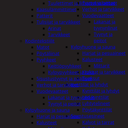
Tyynyt ja peitot
Tuulettimet ja Ilmastointilaitteet
Verhot ja tarvikkeet
Kaasulämmittimet
Vuodevaatteet
Patterit
Lakanat ja
Tulisijat ja tarvikkeet
tyynynlinat
Arinat
Tyynyt ja
Tarvikkeet
peitot
Kodintekstiilit
Kylpyhuone ja sauna
Matot
Harjat ja pesuaineet
Pöytäliinat
Kalusteet
Pyyhkeet
Mittarit
Keittiöpyyhkeet
Kiukaat ja tarvikkeet
Kylpypyyhkeet ja takit
Tuoksut
Sisustustyynyt ja päälliset
Kynttilät ja lyhdyt
Verhot ja tarvikkeet
Kynttilät ja lyhdyt
Vuodevaatteet
Led-kynttilät
Lakanat ja tyynynlinat
Lyhtytelineet
Tyynyt ja peitot
Pöytäkynttilät
Kylpyhuone ja sauna
Sisustusesineet
Harjat ja pesuaineet
Kalvot ja tarrat
Kalusteet