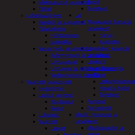
Teipit
Makuupussit ja alustat
Tiivisteet
Teltat
LVI
Urheiluvälineet
Allaskaapit, hanat ja
Kypärät ja suojaimet
tarvikkeet
Talviurheilu
Hanat
Hiihtäminen
Kaapistot
Jääkiekko
Hajulukot, kaivot ja
Vesiurheilu ja uimalelut
tarvikkeet
Kylpytynnyrit ja porealtaat
Leikkurit
Uima-altaat
Nipat, liittimet ja
Uimalelut ja kelluntavälineet
holkit
Vedenhoito ja tarvikkeet
Letkunkiristime
Vaatteet ja asusteet
Nipat ja holkit
Heijastimet
Tiivisteet
Laukut ja reput
Pumput
Käsilaukut
Putkipihdit
Reput
Maalit, muuraus ja
Lukulasit
tarvikkeet
Vaatteet
Maalikaukalot ja -
Lapset
astiat
Asusteet