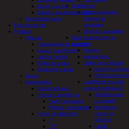
Lisälaitteet
Saavit ja astiat
Polttoainesäiliöt,
Sahat ja puutarhasakset
pumput ja
Tuholaistorjunta
tarvikkeet
Poistotuotteet
Vinssit ja varusteet
Työkalut
Öljyt, suodattimet ja
Hitsaus
nesteet
Hitsauskolvit ja suuttimet
Avaimet
Kaasut ja polttimet
Imupumput
Lasit ja maskit
Letkut ja tarvikkeet
Puikot ja langat
Jäähdyttäjänlet
Tinakolvit ja tinat
Polttoaineletku
Imurit
Liuottimet, massat,
Käsityökalut
ja muut kemikaalit
Erikoistyökalut
Alustamassat
Hionta ja puhdistus
ja pakkelit
Tyynyt ja paperit
Kemikaalit,
Viilat ja teräsharjat
sprayt ja
Hylsyt ja vääntimet
silikonit
1"
Lasi ja
1/2"