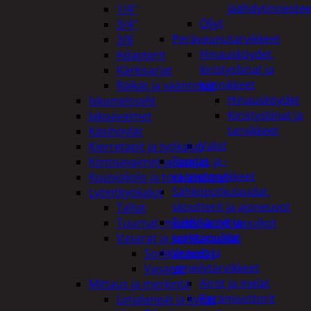
jäähdytinnestee
1/4"
Öljyt
3/4"
Perävaunutarvikkeet
3/8
Hinausköydet,
Adapterit
kiristysliinat ja
Kärkisarjat
kiinnikkeet
Räikät ja vääntimet
Hinausköydet
Iskumeisselit
Kiristysliinat ja
Jakoavaimet
tarvikkeet
Käsihöylät
Valot
Kierretapit ja työkalut
Rengas ja -
Kiintoavaimet ja -sarjat
vannetarvikkeet
Kuusiokolo ja torx-avaimet
Sähköpotkulaudat,
Lyöntityökalut
skootterit ja ajoneuvot
Taltat
Tukkikärryt ja
Tuurnat, meistit ja piirtopuikot
juontopulkat
Vasarat ja sorkkaraudat
Veneet ja
Sorkkaraudat
veneilytarvikkeet
Vasarat
Airot ja melat
Mittaus ja merkintä
Perämoottorit
Linjalangat ja kynät