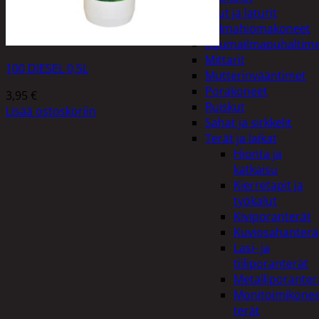
Akut ja laturit
Kulmahiomakoneet
Kuumailmapuhaltim
Mittarit
100 DIESEL 0,5L
Mutterinvääntimet
Porakoneet
3,95
€
Ruiskut
Lisää ostoskoriin
Sahat ja sirkkelit
Terät ja laikat
Hionta ja
katkaisu
Kierretapit ja
työkalut
Kiviporanterät
Kuviosahanterä
Lasi- ja
tiiliporanterät
Metalliporanter
Monitoimikone
terät