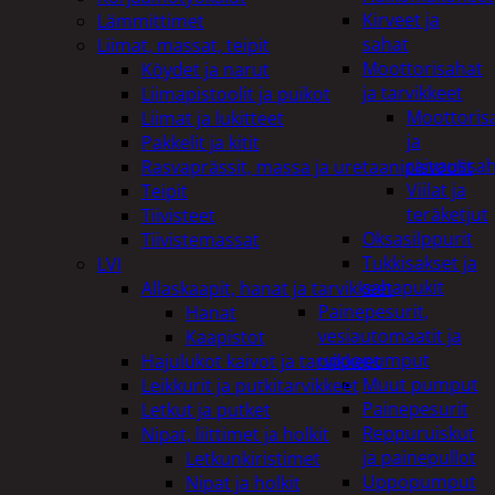
Kirveet ja
Lämmittimet
sahat
Liimat, massat, teipit
Moottorisahat
Köydet ja narut
ja tarvikkeet
Liimapistoolit ja puikot
Moottoris
Liimat ja lukitteet
ja
Pakkelit ja kitit
raivaussa
Rasvaprässit, massa ja uretaanipistoolit
Viilat ja
Teipit
teräketjut
Tiivisteet
Oksasilppurit
Tiivistemassat
Tukkisakset ja
LVI
sahapukit
Allaskaapit, hanat ja tarvikkeet
Painepesurit,
Hanat
vesiautomaatit ja
Kaapistot
uppopumput
Hajulukot kaivot ja tarvikkeet
Muut pumput
Leikkurit ja putkitarvikkeet
Painepesurit
Letkut ja putket
Reppuruiskut
Nipat, liittimet ja holkit
ja painepullot
Letkunkiristimet
Uppopumput
Nipat ja holkit