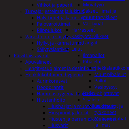
Miniatyyri
Vihkot ja paperit
Sakset, liimat ja
Turvajärjestelmät ja lukitus
muut tarvikkeet
Hälyttimet ja kamerat
Värikynät
Palovaroittimet
Harrasteet
Riippulukot
Käsityötarvikkeet
Varastointi ja säilytys
Langat
Hyllyt ja -kannattimet
Lelut
Säilytyslaatikot
Ilmapallot
Päivittäistavarat
Pihalelut
Apuvälineet
Hiekkalaatikkole
Hengityssuojaimet ja desinfiointi
Muut pihalelut
Henkilökohtainen hygienia
Pallot
Aurinkorasvat
Vesipyssyt
Deodorantit
Radio-ohjattavat
Hammashygienia tuotteet
Sisälelut
Hiustenhoito
Leikkiautot ja
Hiusharjat ja muotoilutuotteet
työkoneet
Hiuspinnit ja lenkit
Muovailuvahat
Hiusten ja parranleikkuukoneet
ja limat
Hiusvärit