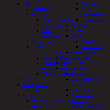
Peltisakset
Lelut
Pulttisakset ja
Ilmapallot
voimaleikkurit
Pihalelut
vetoniittipihdit
Hiekkalaatikkolelut
Puristimet
Muut pihalelut
Puukot
Pallot
Sahat
Vesipyssyt
Puusahat
Radio-ohjattavat
Rautasahat
Sisälelut
Työkalusarjat
Leikkiautot ja työkoneet
Korjaamotyökalut
Muovailuvahat ja limat
Lämmittimet
Muut sisälelut
Liimat, massat, teipit
Nuket ja pehmolelut
Köydet ja narut
Rakennuspalikat
Liimapistoolit ja
Pelit
puikot
Polkupyöräily
Liimat ja lukitteet
Lukot
Rasvaprässit,
Retkeily
massa ja
Keittimet ja ruokailu
uretaanipistoolit
Kylmälaukut