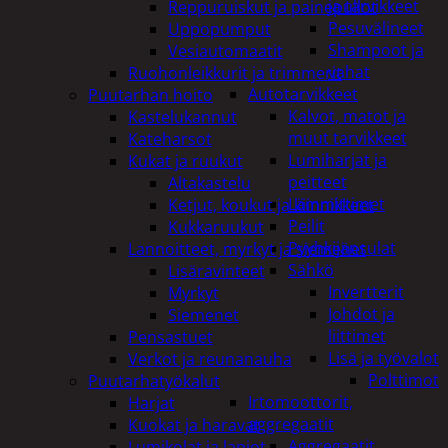
ja tarvikkeet
Reppuruiskut ja painepullot
Pesuvälineet
Uppopumput
Shampoot ja
Vesiautomaatit
vahat
Ruohonleikkurit ja trimmerit
Autotarvikkeet
Puutarhan hoito
Kalvot, matot ja
Kastelukannut
muut tarvikkeet
Kateharsot
Lumiharjat ja
Kukat ja ruukut
peitteet
Altakastelu
Lämmittimet
Ketjut, koukut ja kiinnikkeet
Peilit
Kukkaruukut
Pyyhkijänsulat
Lannoitteet, myrkyt ja siemenet
Sähkö
Lisäravinteet
Invertterit
Myrkyt
Johdot ja
Siemenet
liittimet
Pensastuet
Lisä ja työvalot
Verkot ja reunanauha
Polttimot
Puutarhatyökalut
Irtomoottorit,
Harjat
aggregaatit
Kuokat ja haravat
Aggregaatit
Lumikolat ja lapiot