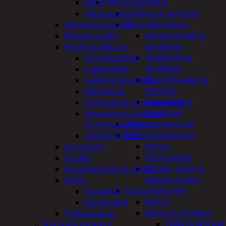
Piha ja puutarha
Mitat
Grillaus ja savustus
Vatupassit
Piharakennukset
Momenttiavaimet
Kasvihuoneet ja
Nitojat ja niitit
tarvikkeet
Pihdit ja leikkurit
Paviljonkit ja
Kuorintapihdit
tarvikkeet
Lukkopihdit
Puutarhavajat ja
Lukkorengaspihdit
katokset
Peltisakset
Ulko-wc ja
Pulttisakset ja voimaleikkurit
tarvikkeet
Sivuleikkurit, kärki ja-
Piharakentaminen
siirtoleukapihdit
Puutarhakalusteet
vetoniittipihdit
Keinut
Puristimet
Pehmusteet
Puukot
Pöydät, tuolit ja
Ruuvimeisselit ja -sarjat
kalusteryhmät
Sahat
Puutarhakoneet
Puusahat
Kärryt
Rautasahat
Metsurin työkalut
Työkalusarjat
Halkomakoneet
Korjaamotyökalut