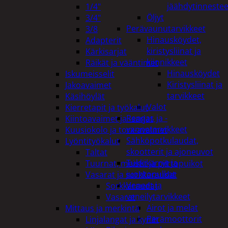
jäähdytinnestee
1/4"
Öljyt
3/4"
Perävaunutarvikkeet
3/8
Hinausköydet,
Adapterit
kiristysliinat ja
Kärkisarjat
kiinnikkeet
Räikät ja vääntimet
Hinausköydet
Iskumeisselit
Kiristysliinat ja
Jakoavaimet
tarvikkeet
Käsihöylät
Valot
Kierretapit ja työkalut
Rengas ja -
Kiintoavaimet ja -sarjat
vannetarvikkeet
Kuusiokolo ja torx-avaimet
Sähköpotkulaudat,
Lyöntityökalut
skootterit ja ajoneuvot
Taltat
Tukkikärryt ja
Tuurnat, meistit ja piirtopuikot
juontopulkat
Vasarat ja sorkkaraudat
Veneet ja
Sorkkaraudat
veneilytarvikkeet
Vasarat
Airot ja melat
Mittaus ja merkintä
Perämoottorit
Linjalangat ja kynät