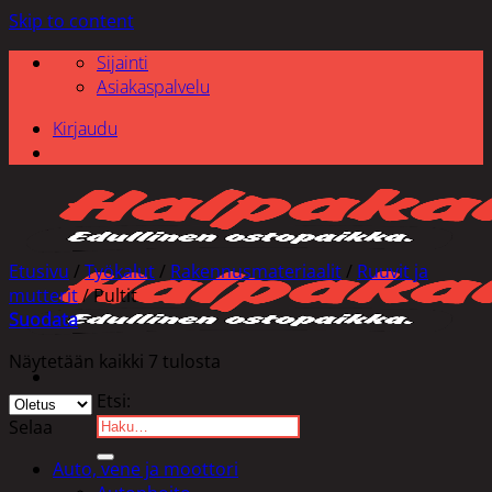
Skip to content
Sijainti
Asiakaspalvelu
Kirjaudu
Etusivu
/
Työkalut
/
Rakennusmateriaalit
/
Ruuvit ja
mutterit
/
Pultit
Suodata
Näytetään kaikki 7 tulosta
Etsi:
Selaa
Auto, vene ja moottori