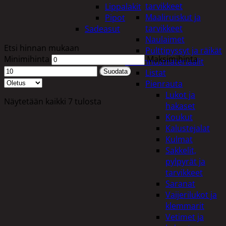
tarvikkeet
Lippalakit
Maaliruiskut ja
Pipot
tarvikkeet
Sadeasut
Naulaimet
Etsi hinnan mukaan
Pulttipyssyt ja räikät
Minimihinta
Maksimihinta
Rakennusmateriaalit
Listat
Suodata
Pienrauta
Lukot ja
Näytetään kaikki 7 tulosta
hakaset
Koukut
Kalustejalat
Kulmat
Sakkelit,
pylpyrät ja
tarvikkeet
Saranat
Vaijerilukot ja
klemmarit
Vetimet ja