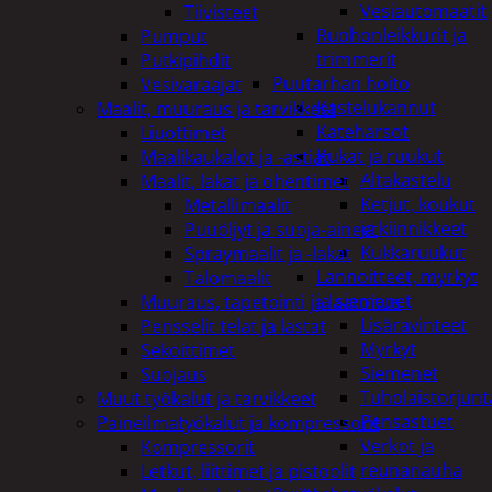
Vesiautomaatit
Tiivisteet
Ruohonleikkurit ja
Pumput
trimmerit
Putkipihdit
Puutarhan hoito
Vesivaraajat
Kastelukannut
Maalit, muuraus ja tarvikkeet
Kateharsot
Liuottimet
Kukat ja ruukut
Maalikaukalot ja -astiat
Altakastelu
Maalit, lakat ja ohentimet
Ketjut, koukut
Metallimaalit
ja kiinnikkeet
Puuöljyt ja suoja-aineet
Kukkaruukut
Spraymaalit ja -lakat
Lannoitteet, myrkyt
Talomaalit
ja siemenet
Muuraus, tapetointi ja laatoitus
Lisäravinteet
Pensselit telat ja lastat
Myrkyt
Sekoittimet
Siemenet
Suojaus
Tuholaistorjunt
Muut työkalut ja tarvikkeet
Pensastuet
Paineilmatyökalut ja kompressorit
Verkot ja
Kompressorit
reunanauha
Letkut, liittimet ja pistoolit