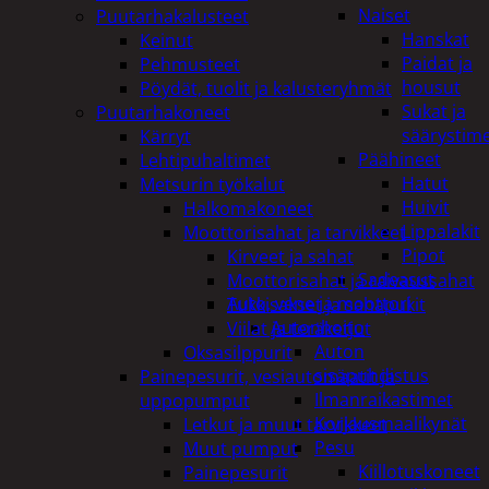
Naiset
Puutarhakalusteet
Hanskat
Keinut
Paidat ja
Pehmusteet
housut
Pöydät, tuolit ja kalusteryhmät
Sukat ja
Puutarhakoneet
säärystim
Kärryt
Päähineet
Lehtipuhaltimet
Hatut
Metsurin työkalut
Huivit
Halkomakoneet
Lippalakit
Moottorisahat ja tarvikkeet
Pipot
Kirveet ja sahat
Sadeasut
Moottorisahat ja raivaussahat
Auto, vene ja moottori
Tukkisakset ja sahapukit
Autonhoito
Viilat ja teräketjut
Auton
Oksasilppurit
sisäpuhdistus
Painepesurit, vesiautomaatit ja
Ilmanraikastimet
uppopumput
Korjausmaalikynät
Letkut ja muut tarvikkeet
Pesu
Muut pumput
Kiillotuskoneet
Painepesurit