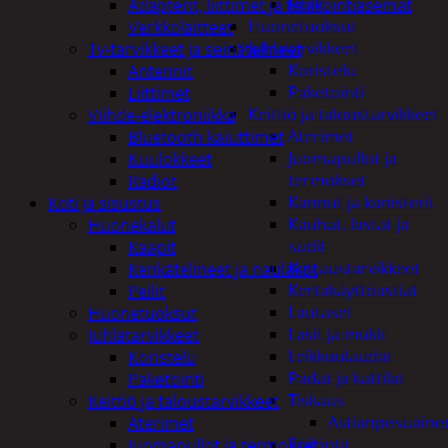
Peilit
Adapterit, liittimet ja telakointiasemat
Huonetuoksut
Verkkolaitteet
Juhlatarvikkeet
Tv-tarvikkeet ja seinätelineet
Koristelu
Antennit
Paketointi
Liittimet
Keittiö ja taloustarvikkeet
Viihde-elektroniikka
Aterimet
Bluetooth kaiuttimet
Juomapullot ja
Kuulokkeet
termokset
Radiot
Kannut ja kanisterit
Koti ja sisustus
Kauhat, lastat ja
Huonekalut
sudit
Kaapit
Kattaustarvikkeet
Kenkätelineet ja naulakot
Kertakäyttöastiat
Peilit
Lautaset
Huonetuoksut
Lasit ja mukit
Juhlatarvikkeet
Leikkuulaudat
Koristelu
Padat ja kattilat
Paketointi
Tiskaus
Keittiö ja taloustarvikkeet
Astianpesuaine
Aterimet
Säilöntä
Juomapullot ja termokset