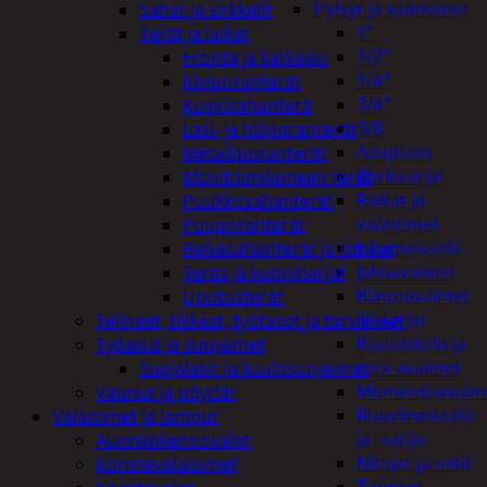
Hylsyt ja vääntimet
Sahat ja sirkkelit
1"
Terät ja laikat
1/2"
Hionta ja katkaisu
1/4"
Kiviporanterät
3/4"
Kuviosahanterä
3/8
Lasi- ja tiiliporanterät
Adapterit
Metalliporanterät
Kärkisarjat
Monitoimikoneen terät
Räikät ja
Puukkosahanterät
vääntimet
Puuporanterät
Iskumeisselit
Reikäsahanterät ja istukat
Jakoavaimet
Teräs ja kuppiharjat
Kiintoavaimet
Upotusterät
ja -sarjat
Telineet, tikkaat, työtasot ja tarvikkeet
Kuusiokolo ja
Työasut ja suojaimet
torx-avaimet
Suojalasit ja kuulosuojaimet
Momenttiavaim
Vaunut ja pöydät
Ruuvimeisselit
Valaisimet ja lamput
ja -sarjat
Aurinkokennovalot
Nitojat ja niitit
Koristevalaisimet