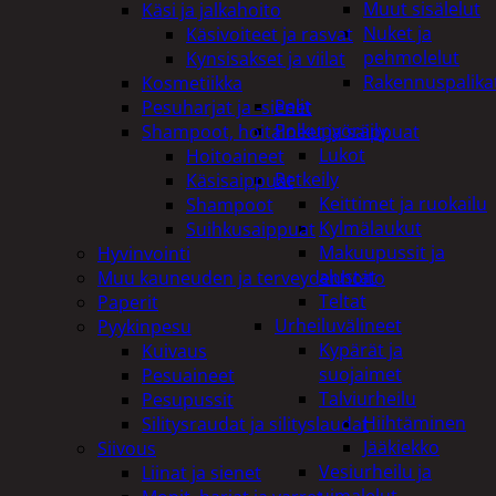
Muut sisälelut
Käsi ja jalkahoito
Nuket ja
Käsivoiteet ja rasvat
pehmolelut
Kynsisakset ja viilat
Rakennuspalika
Kosmetiikka
Pelit
Pesuharjat ja -sienet
Polkupyöräily
Shampoot, hoitaineet ja saippuat
Lukot
Hoitoaineet
Retkeily
Käsisaippuat
Keittimet ja ruokailu
Shampoot
Kylmälaukut
Suihkusaippuat
Makuupussit ja
Hyvinvointi
alustat
Muu kauneuden ja terveydenhoito
Teltat
Paperit
Urheiluvälineet
Pyykinpesu
Kypärät ja
Kuivaus
suojaimet
Pesuaineet
Talviurheilu
Pesupussit
Hiihtäminen
Silitysraudat ja silityslaudat
Jääkiekko
Siivous
Vesiurheilu ja
Liinat ja sienet