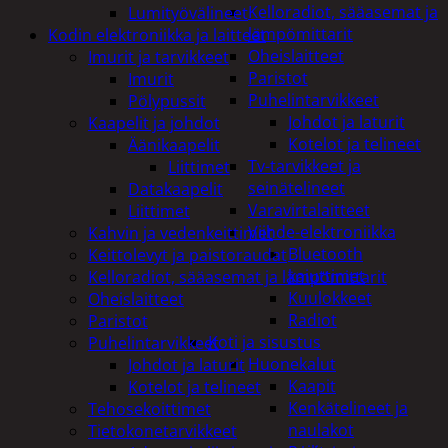
Kelloradiot, sääasemat ja
Lumityövälineet
lämpömittarit
Kodin elektroniikka ja laitteet
Oheislaitteet
Imurit ja tarvikkeet
Paristot
Imurit
Puhelintarvikkeet
Pölypussit
Johdot ja laturit
Kaapelit ja johdot
Kotelot ja telineet
Äänikaapelit
Tv-tarvikkeet ja
Liittimet
seinätelineet
Datakaapelit
Varavirtalaitteet
Liittimet
Viihde-elektroniikka
Kahvin ja vedenkeittimet
Bluetooth
Keittolevyt ja paistoraudat
kaiuttimet
Kelloradiot, sääasemat ja lämpömittarit
Kuulokkeet
Oheislaitteet
Radiot
Paristot
Koti ja sisustus
Puhelintarvikkeet
Huonekalut
Johdot ja laturit
Kaapit
Kotelot ja telineet
Kenkätelineet ja
Tehosekoittimet
naulakot
Tietokonetarvikkeet