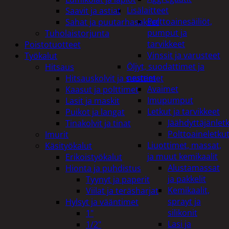
Lisälaitteet
Saavit ja astiat
Polttoainesäiliöt,
Sahat ja puutarhasakset
pumput ja
Tuholaistorjunta
tarvikkeet
Poistotuotteet
Vinssit ja varusteet
Työkalut
Öljyt, suodattimet ja
Hitsaus
nesteet
Hitsauskolvit ja suuttimet
Avaimet
Kaasut ja polttimet
Imupumput
Lasit ja maskit
Letkut ja tarvikkeet
Puikot ja langat
Jäähdyttäjänlet
Tinakolvit ja tinat
Polttoaineletku
Imurit
Liuottimet, massat,
Käsityökalut
ja muut kemikaalit
Erikoistyökalut
Alustamassat
Hionta ja puhdistus
ja pakkelit
Tyynyt ja paperit
Kemikaalit,
Viilat ja teräsharjat
sprayt ja
Hylsyt ja vääntimet
silikonit
1"
Lasi ja
1/2"