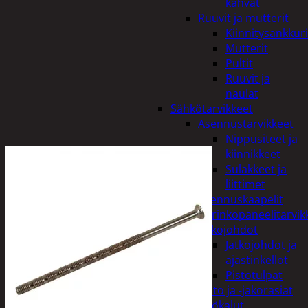
kahvat
Ruuvit ja mutterit
Kiinnitysankkuri
Mutterit
Pultit
Ruuvit ja
naulat
Sähkötarvikkeet
Asennustarvikkeet
Nippusiteet ja
kiinnikkeet
Sulakkeet ja
liittimet
Asennuskaapelit
Aurinkopaneelitarvik
Jatkojohdot
Jatkojohdot ja
ajastinkellot
Pistotulpat
Pisto ja -jakorasiat
Sähkötyökalut