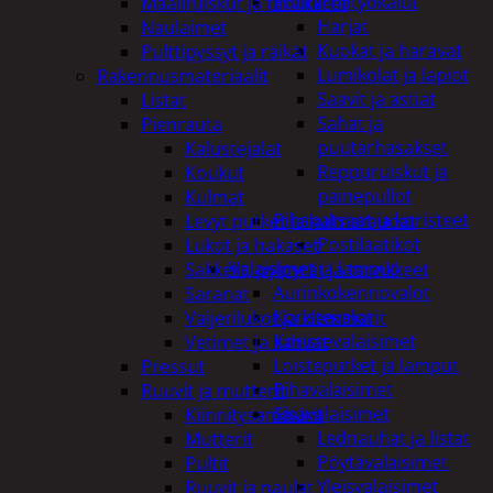
Puutarhatyökalut
Maaliruiskut ja tarvikkeet
Harjat
Naulaimet
Kuokat ja haravat
Pulttipyssyt ja räikät
Lumikolat ja lapiot
Rakennusmateriaalit
Saavit ja astiat
Listat
Sahat ja
Pienrauta
puutarhasakset
Kalustejalat
Reppuruiskut ja
Koukut
painepullot
Kulmat
Pihapatsaat ja koristeet
Levyt putket ja kulmaraudat
Postilaatikot
Lukot ja hakaset
Valaisimet ja lamput
Sakkelit, pylpyrät ja tarvikkeet
Aurinkokennovalot
Saranat
Koristevalot
Vaijerilukot ja klemmarit
Koristevalaisimet
Vetimet ja kahvat
Loisteputket ja lamput
Pressut
Pihavalaisimet
Ruuvit ja mutterit
Sisävalaisimet
Kiinnitysankkurit
Lednauhat ja listat
Mutterit
Pöytävalaisimet
Pultit
Yleisvalaisimet
Ruuvit ja naulat