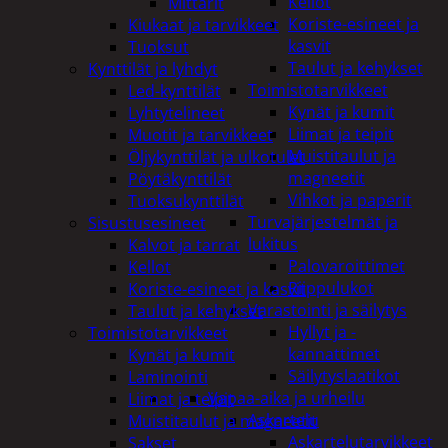
Kellot
Mittarit
Koriste-esineet ja
Kiukaat ja tarvikkeet
kasvit
Tuoksut
Taulut ja kehykset
Kynttilät ja lyhdyt
Toimistotarvikkeet
Led-kynttilät
Kynät ja kumit
Lyhtytelineet
Liimat ja teipit
Muotit ja tarvikkeet
Muistitaulut ja
Öljykynttilät ja ulkotulet
magneetit
Pöytäkynttilät
Vihkot ja paperit
Tuoksukynttilät
Turvajärjestelmät ja
Sisustusesineet
lukitus
Kalvot ja tarrat
Palovaroittimet
Kellot
Riippulukot
Koriste-esineet ja kasvit
Varastointi ja säilytys
Taulut ja kehykset
Hyllyt ja -
Toimistotarvikkeet
kannattimet
Kynät ja kumit
Säilytyslaatikot
Laminointi
Vapaa-aika ja urheilu
Liimat ja teipit
Askartelu
Muistitaulut ja magneetit
Askartelutarvikkeet
Sakset