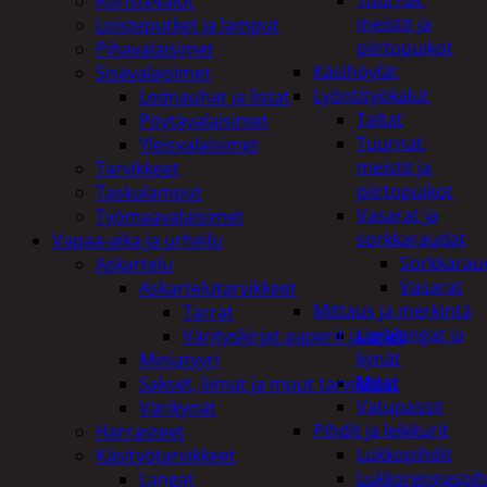
Tuurnat,
Koristevalot
meistit ja
Loisteputket ja lamput
piirtopuikot
Pihavalaisimet
Käsihöylät
Sisävalaisimet
Lyöntityökalut
Lednauhat ja listat
Taltat
Pöytävalaisimet
Tuurnat,
Yleisvalaisimet
meistit ja
Tarvikkeet
piirtopuikot
Taskulamput
Vasarat ja
Työmaavalaisimet
sorkkaraudat
Vapaa-aika ja urheilu
Sorkkarau
Askartelu
Vasarat
Askartelutarvikkeet
Mittaus ja merkintä
Tarrat
Linjalangat ja
Värityskirjat paperit ja arkit
kynät
Miniatyyri
Mitat
Sakset, liimat ja muut tarvikkeet
Vatupassit
Värikynät
Pihdit ja leikkurit
Harrasteet
Lukkopihdit
Käsityötarvikkeet
Lukkorengaspih
Langat