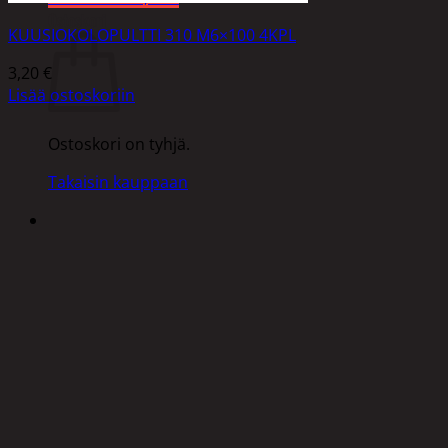
Ostoskori
KUUSIOKOLOPULTTI 310 M6×100 4KPL
3,20
€
Lisää ostoskoriin
Ostoskori on tyhjä.
Takaisin kauppaan