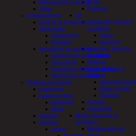
Teipit
Makuupussit ja alustat
Tiivisteet
Teltat
LVI
Urheiluvälineet
Allaskaapit, hanat ja
Kypärät ja suojaimet
tarvikkeet
Talviurheilu
Hanat
Hiihtäminen
Kaapistot
Jääkiekko
Hajulukot, kaivot ja
Vesiurheilu ja uimalelut
tarvikkeet
Kylpytynnyrit ja porealtaat
Leikkurit
Uima-altaat
Nipat, liittimet ja
Uimalelut ja kelluntavälineet
holkit
Vedenhoito ja tarvikkeet
Letkunkiristime
Vaatteet ja asusteet
Nipat ja holkit
Heijastimet
Tiivisteet
Laukut ja reput
Pumput
Käsilaukut
Putkipihdit
Reput
Maalit, muuraus ja
Lukulasit
tarvikkeet
Vaatteet
Maalikaukalot ja -
Lapset
astiat
Asusteet