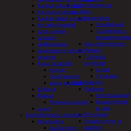
Kodin lämmitys ja
Kannut ja kanisterit
tuuletus
Kattaustarvikkeet
Ilmanvaihto
Kauhat, lastat ja sudit
Suodattimet
Kertakäyttöastiat
Tuulettimet ja
Lasit ja mukit
Ilmastointilaitte
Lautaset
Kaasulämmittimet
Leikkuulaudat
Patterit
Leivinpaperit ja foliot
Tulisijat ja
Leivonta
tarvikkeet
Padat ja kattilat
Arinat
Kattilat
Tarvikkeet
Paistinpannut
Kodintekstiilit
Vuoat ja padat
Pyyhkeet
Säilöntä
Keittiöpyyhkeet
Tiskaus
Kylpypyyhkeet
Astianpesuaineet
ja takit
vaa'at
Pöytäliinat
Kodin lämmitys ja tuuletus
Sisustustyynyt ja
Ilmanvaihto
päälliset
Suodattimet