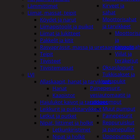
Kirveet ja
Lämmittimet
sahat
Liimat, massat, teipit
Moottorisahat
Köydet ja narut
ja tarvikkeet
Liimapistoolit ja puikot
Moottoris
Liimat ja lukitteet
ja
Pakkelit ja kitit
raivaussa
Rasvaprässit, massa ja uretaanipistoolit
Viilat ja
Teipit
teräketjut
Tiivisteet
Oksasilppurit
Tiivistemassat
Tukkisakset ja
LVI
sahapukit
Allaskaapit, hanat ja tarvikkeet
Painepesurit,
Hanat
vesiautomaatit ja
Kaapistot
uppopumput
Hajulukot kaivot ja tarvikkeet
Muut pumput
Leikkurit ja putkitarvikkeet
Painepesurit
Letkut ja putket
Reppuruiskut
Nipat, liittimet ja holkit
ja painepullot
Letkunkiristimet
Uppopumput
Nipat ja holkit