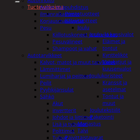
Autonhoito
Tuotevalikoima
Auton sisäpuhdistus
Poistotuotteet
ilmanraikastimet
Kausituotteet
Korjausmaalikynät
Joulu
Pesu
Joulu- ja kausivalot
Kiillotuskoneet ja tarvikkeet
Eläimet ja
Pesuvälineet
tontut
Shampoot ja vahat
Kyntteliköt
Autotarvikkeet
Valoketjut ja
Kalvot, matot ja muut tarvikkeet
kuusenvalot
Lämmittimet
Joulukoristeet
Lumiharjat ja peitteet
Kranssit ja
Peilit
asetelmat
Pyyhkijänsulat
Tontut ja
Sähkö
muut
Akut
Joulutekstiilit
invertterit
Paketointi
Johdot ja liittimet
Marjastus
Lisä ja työvalot
Talvi
Polttimot
Päivittäistavarat
Tulpat