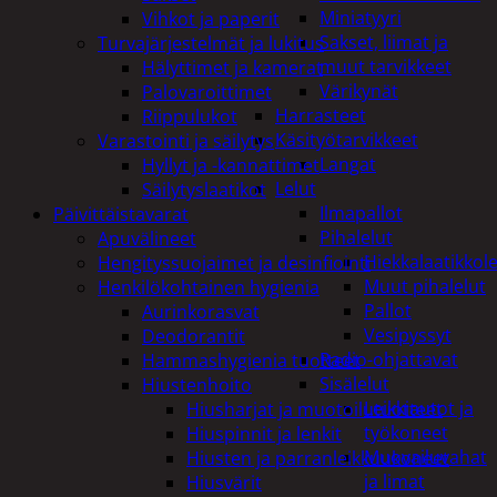
Miniatyyri
Vihkot ja paperit
Sakset, liimat ja
Turvajärjestelmät ja lukitus
muut tarvikkeet
Hälyttimet ja kamerat
Värikynät
Palovaroittimet
Harrasteet
Riippulukot
Käsityötarvikkeet
Varastointi ja säilytys
Langat
Hyllyt ja -kannattimet
Lelut
Säilytyslaatikot
Ilmapallot
Päivittäistavarat
Pihalelut
Apuvälineet
Hiekkalaatikkole
Hengityssuojaimet ja desinfiointi
Muut pihalelut
Henkilökohtainen hygienia
Pallot
Aurinkorasvat
Vesipyssyt
Deodorantit
Radio-ohjattavat
Hammashygienia tuotteet
Sisälelut
Hiustenhoito
Leikkiautot ja
Hiusharjat ja muotoilutuotteet
työkoneet
Hiuspinnit ja lenkit
Muovailuvahat
Hiusten ja parranleikkuukoneet
ja limat
Hiusvärit