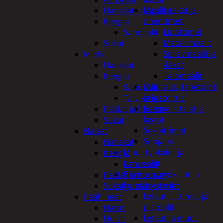
Maalit, lakat ja
Hanskat ja lapaset
ohentimet
Kengät
Liuottimet
Sandaalit
Metallimaalit
Sukat
Spraymaalit ja
Miehet
-lakat
Hanskat
Talomaalit
Kengät
Muuraus, tapetointi
Sandaalit
ja laatoitus
Talvikengät
Pensselit telat ja
Paidat ja housut
lastat
Sukat
Sekoittimet
Naiset
Suojaus
Hanskat
Muut työkalut ja
Kengät
tarvikkeet
Sandaalit
Paineilmatyökalut ja
Paidat ja housut
kompressorit
Sukat ja säärystimet
Letkut, liittimet ja
Päähineet
pistoolit
Hatut
Letkut ja muut
Huivit