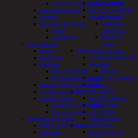
Tyynyt ja peitot
Tuulettimet ja Ilmastointilaitteet
Verhot ja tarvikkeet
Kaasulämmittimet
Vuodevaatteet
Patterit
Lakanat ja
Tulisijat ja tarvikkeet
tyynynlinat
Arinat
Tyynyt ja
Tarvikkeet
peitot
Kodintekstiilit
Kylpyhuone ja sauna
Matot
Harjat ja pesuaineet
Pöytäliinat
Kalusteet
Pyyhkeet
Mittarit
Keittiöpyyhkeet
Kiukaat ja tarvikkeet
Kylpypyyhkeet ja takit
Tuoksut
Sisustustyynyt ja päälliset
Kynttilät ja lyhdyt
Verhot ja tarvikkeet
Kynttilät ja lyhdyt
Vuodevaatteet
Led-kynttilät
Lakanat ja tyynynlinat
Lyhtytelineet
Tyynyt ja peitot
Pöytäkynttilät
Kylpyhuone ja sauna
Sisustusesineet
Harjat ja pesuaineet
Kalvot ja tarrat
Kalusteet