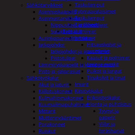
Taskulamput
Sähkötarvikkeet
Työmaavalaisimet
Asennuskaapelit
Taskulamput
Asennustarvikkeet
Tarvikkeet
Nippusiteet ja kiinnikkeet
Työkalut
Sulakkeet ja liittimet
Hitsaus
Aurinkopaneelitarvikkeet
Hitsauskolvit ja
Jatkojohdot
suuttimet
Jatkojohdot ja ajastinkellot
Kaasut ja polttimet
Pistotulpat
Lasit ja maskit
Lämmityskaapelit ja komponentit
Puikot ja langat
Pisto ja -jakorasiat
Tinakolvit ja tinat
Sähkötyökalut
Imurit
Akut ja laturit
Käsityökalut
Kiillotuskoneet
Erikoistyökalut
Kulmahiomakoneet
Hionta ja puhdistus
Kuumailmapuhaltimet
Tyynyt ja
Mittarit
paperit
Mutterinvääntimet
Viilat ja
Porakoneet
teräsharjat
Ruiskut