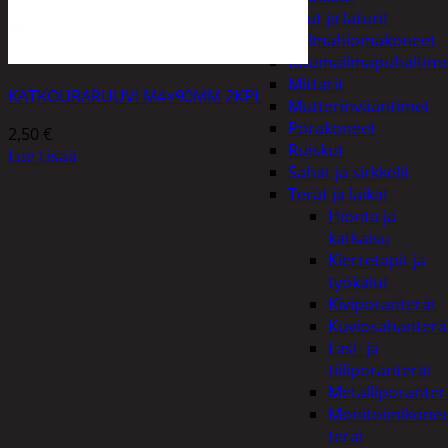
Akut ja laturit
Kulmahiomakoneet
Kuumailmapuhaltim
Mittarit
KATKOURARUUVI M4×90MM 2KPL
Mutterinvääntimet
Porakoneet
2,50
€
Ruiskut
Lue Lisää
Sahat ja sirkkelit
Terät ja laikat
Hionta ja
katkaisu
Kierretapit ja
työkalut
Kiviporanterät
Kuviosahanterä
Lasi- ja
tiiliporanterät
Metalliporanter
Monitoimikone
terät