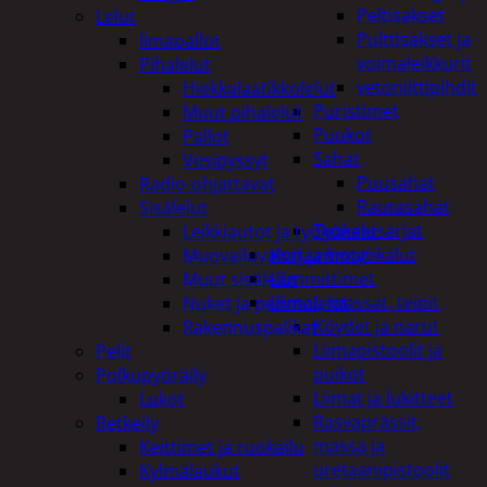
Peltisakset
Lelut
Pulttisakset ja
Ilmapallot
voimaleikkurit
Pihalelut
vetoniittipihdit
Hiekkalaatikkolelut
Puristimet
Muut pihalelut
Puukot
Pallot
Sahat
Vesipyssyt
Puusahat
Radio-ohjattavat
Rautasahat
Sisälelut
Työkalusarjat
Leikkiautot ja työkoneet
Korjaamotyökalut
Muovailuvahat ja limat
Lämmittimet
Muut sisälelut
Liimat, massat, teipit
Nuket ja pehmolelut
Köydet ja narut
Rakennuspalikat
Liimapistoolit ja
Pelit
puikot
Polkupyöräily
Liimat ja lukitteet
Lukot
Rasvaprässit,
Retkeily
massa ja
Keittimet ja ruokailu
uretaanipistoolit
Kylmälaukut