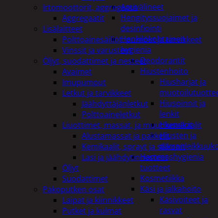
Apuvälineet
Irtomoottorit, aggregaatit
Hengityssuojaimet ja
Aggregaatit
desinfiointi
Lisälaitteet
Henkilökohtainen
Polttoainesäiliöt, pumput ja tarvikkeet
hygienia
Vinssit ja varusteet
Deodorantit
Öljyt, suodattimet ja nesteet
Hiustenhoito
Avaimet
Hiusharjat ja
Imupumput
muotoilutuotte
Letkut ja tarvikkeet
Hiuspinnit ja
Jäähdyttäjänletkut
lenkit
Polttoaineletkut
Hiusvärit
Liuottimet, massat, ja muut kemikaalit
Hiusten ja
Alustamassat ja pakkelit
parranleikkuuk
Kemikaalit, sprayt ja silikonit
Hammashygienia
Lasi ja jäähdytinnesteet
tuotteet
Öljyt
Kosmetiikka
Suodattimet
Käsi ja jalkahoito
Pakoputken osat
Käsivoiteet ja
Laipat ja kiinnikkeet
rasvat
Putket ja kulmat