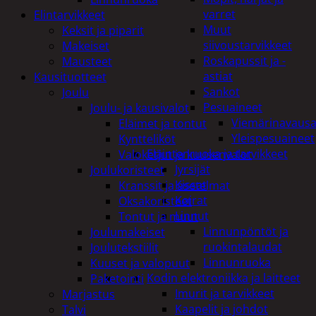
varret
Elintarvikkeet
Muut
Keksit ja piparit
siivoustarvikkeet
Makeiset
Roskapussit ja -
Mausteet
astiat
Kausituotteet
Sankot
Joulu
Pesuaineet
Joulu- ja kausivalot
Viemärinavausa
Eläimet ja tontut
Yleispesuaineet
Kyntteliköt
Eläintenruoka ja tarvikkeet
Valoketjut ja kuusenvalot
Jyrsijät
Joulukoristeet
Kissat
Kranssit ja asetelmat
Koirat
Oksakoristeet
Linnut
Tontut ja muut
Linnunpöntöt ja
Joulumakeiset
ruokintalaudat
Joulutekstiilit
Linnunruoka
Kuuset ja valopuut
Kodin elektroniikka ja laitteet
Paketointi
Imurit ja tarvikkeet
Marjastus
Kaapelit ja johdot
Talvi