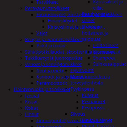
Kynsisakset ja
Tarvikkeet
viilat
Perävaunutarvikkeet
Pesuharjat ja -
Hinausköydet, kiristysliinat ja kiinnikkeet
sienet
Hinausköydet
Shampoot,
Kiristysliinat ja tarvikkeet
hoitaineet ja
Valot
saippuat
Rengas ja -vannetarvikkeet
Hoitoaineet
Pukit ja tunkit
Käsisaippuat
Sähköpotkulaudat, skootterit ja ajoneuvot
Shampoot
Tukkikärryt ja juontopulkat
Suihkusaippuat
Veneet ja veneilytarvikkeet
Hyvinvointi
Airot ja melat
Muu kauneuden ja
Kanootit ja sup-laudat
terveydenhoito
Perämoottorit
Pyykinpesu
Eläintenruoka ja tarvikkeet
Kuivaus
Jyrsijät
Pesuaineet
Kissat
Pesupussit
Koirat
Siivous
Linnut
Liinat ja sienet
Linnunpöntöt ja ruokintalaudat
Mopit, harjat ja
Linnunruoka