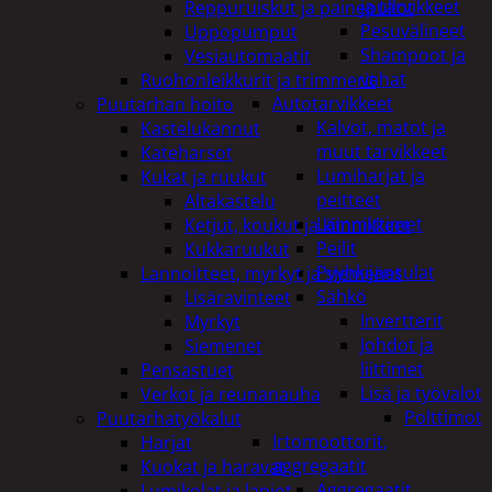
ja tarvikkeet
Reppuruiskut ja painepullot
Pesuvälineet
Uppopumput
Shampoot ja
Vesiautomaatit
vahat
Ruohonleikkurit ja trimmerit
Autotarvikkeet
Puutarhan hoito
Kalvot, matot ja
Kastelukannut
muut tarvikkeet
Kateharsot
Lumiharjat ja
Kukat ja ruukut
peitteet
Altakastelu
Lämmittimet
Ketjut, koukut ja kiinnikkeet
Peilit
Kukkaruukut
Pyyhkijänsulat
Lannoitteet, myrkyt ja siemenet
Sähkö
Lisäravinteet
Invertterit
Myrkyt
Johdot ja
Siemenet
liittimet
Pensastuet
Lisä ja työvalot
Verkot ja reunanauha
Polttimot
Puutarhatyökalut
Irtomoottorit,
Harjat
aggregaatit
Kuokat ja haravat
Aggregaatit
Lumikolat ja lapiot