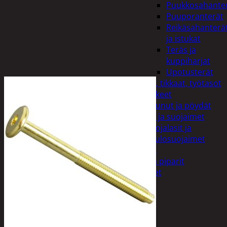
Puukkosahante
Puuporanterät
Reikäsahanterä
ja istukat
Teräs ja
kuppiharjat
Upotusterät
Telineet, tikkaat, työtasot
ja tarvikkeet
Vaunut ja pöydät
Työasut ja suojaimet
Suojalasit ja
kuulosuojaimet
Elintarvikkeet
Keksit ja piparit
Mausteet
Etsi:
Ostoskori /
0,00
€