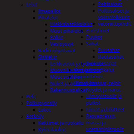
Peltisakset
Lelut
Pulttisakset ja
Ilmapallot
voimaleikkurit
Pihalelut
vetoniittipihdit
Hiekkalaatikkolelut
Puristimet
Muut pihalelut
Puukot
Pallot
Sahat
Vesipyssyt
Puusahat
Radio-ohjattavat
Rautasahat
Sisälelut
Työkalusarjat
Leikkiautot ja työkoneet
Korjaamotyökalut
Muovailuvahat ja limat
Lämmittimet
Muut sisälelut
Liimat, massat, teipit
Nuket ja pehmolelut
Köydet ja narut
Rakennuspalikat
Liimapistoolit ja
Pelit
puikot
Polkupyöräily
Liimat ja lukitteet
Lukot
Rasvaprässit,
Retkeily
massa ja
Keittimet ja ruokailu
uretaanipistoolit
Kylmälaukut