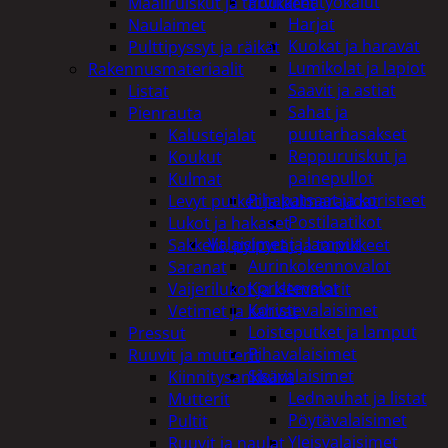
Puutarhatyökalut
Maaliruiskut ja tarvikkeet
Harjat
Naulaimet
Kuokat ja haravat
Pulttipyssyt ja räikät
Lumikolat ja lapiot
Rakennusmateriaalit
Saavit ja astiat
Listat
Sahat ja
Pienrauta
puutarhasakset
Kalustejalat
Reppuruiskut ja
Koukut
painepullot
Kulmat
Pihapatsaat ja koristeet
Levyt putket ja kulmaraudat
Postilaatikot
Lukot ja hakaset
Valaisimet ja lamput
Sakkelit, pylpyrät ja tarvikkeet
Aurinkokennovalot
Saranat
Koristevalot
Vaijerilukot ja klemmarit
Koristevalaisimet
Vetimet ja kahvat
Loisteputket ja lamput
Pressut
Pihavalaisimet
Ruuvit ja mutterit
Sisävalaisimet
Kiinnitysankkurit
Lednauhat ja listat
Mutterit
Pöytävalaisimet
Pultit
Yleisvalaisimet
Ruuvit ja naulat