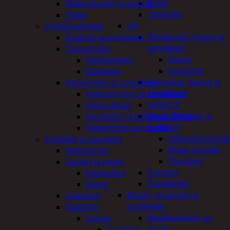
Teipit
Makuupussit ja alustat
Tiivisteet
Teltat
LVI
Urheiluvälineet
Allaskaapit, hanat ja
Kypärät ja suojaimet
tarvikkeet
Talviurheilu
Hanat
Hiihtäminen
Kaapistot
Jääkiekko
Hajulukot, kaivot ja
Vesiurheilu ja uimalelut
tarvikkeet
Kylpytynnyrit ja porealtaat
Leikkurit
Uima-altaat
Nipat, liittimet ja
Uimalelut ja kelluntavälineet
holkit
Vedenhoito ja tarvikkeet
Letkunkiristime
Vaatteet ja asusteet
Nipat ja holkit
Heijastimet
Tiivisteet
Laukut ja reput
Pumput
Käsilaukut
Putkipihdit
Reput
Maalit, muuraus ja
Lukulasit
tarvikkeet
Vaatteet
Maalikaukalot ja -
Lapset
astiat
Asusteet