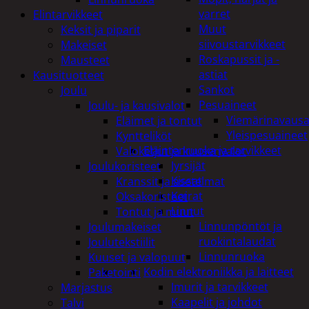
varret
Elintarvikkeet
Muut
Keksit ja piparit
siivoustarvikkeet
Makeiset
Roskapussit ja -
Mausteet
astiat
Kausituotteet
Sankot
Joulu
Pesuaineet
Joulu- ja kausivalot
Viemärinavausa
Eläimet ja tontut
Yleispesuaineet
Kyntteliköt
Eläintenruoka ja tarvikkeet
Valoketjut ja kuusenvalot
Jyrsijät
Joulukoristeet
Kissat
Kranssit ja asetelmat
Koirat
Oksakoristeet
Linnut
Tontut ja muut
Linnunpöntöt ja
Joulumakeiset
ruokintalaudat
Joulutekstiilit
Linnunruoka
Kuuset ja valopuut
Kodin elektroniikka ja laitteet
Paketointi
Imurit ja tarvikkeet
Marjastus
Kaapelit ja johdot
Talvi