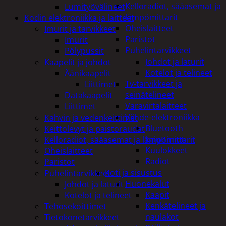
Kelloradiot, sääasemat ja
Lumityövälineet
lämpömittarit
Kodin elektroniikka ja laitteet
Oheislaitteet
Imurit ja tarvikkeet
Paristot
Imurit
Puhelintarvikkeet
Pölypussit
Johdot ja laturit
Kaapelit ja johdot
Kotelot ja telineet
Äänikaapelit
Tv-tarvikkeet ja
Liittimet
seinätelineet
Datakaapelit
Varavirtalaitteet
Liittimet
Viihde-elektroniikka
Kahvin ja vedenkeittimet
Bluetooth
Keittolevyt ja paistoraudat
kaiuttimet
Kelloradiot, sääasemat ja lämpömittarit
Kuulokkeet
Oheislaitteet
Radiot
Paristot
Koti ja sisustus
Puhelintarvikkeet
Huonekalut
Johdot ja laturit
Kaapit
Kotelot ja telineet
Kenkätelineet ja
Tehosekoittimet
naulakot
Tietokonetarvikkeet