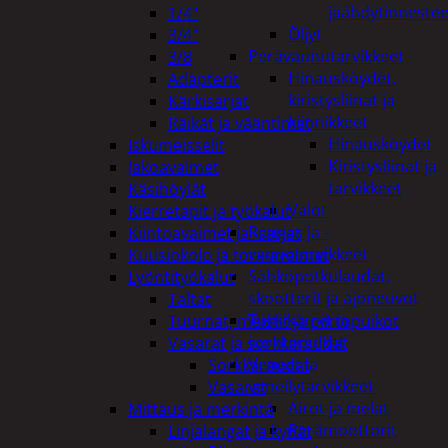
jäähdytinnestee
1/4"
Öljyt
3/4"
Perävaunutarvikkeet
3/8
Hinausköydet,
Adapterit
kiristysliinat ja
Kärkisarjat
kiinnikkeet
Räikät ja vääntimet
Hinausköydet
Iskumeisselit
Kiristysliinat ja
Jakoavaimet
tarvikkeet
Käsihöylät
Valot
Kierretapit ja työkalut
Rengas ja -
Kiintoavaimet ja -sarjat
vannetarvikkeet
Kuusiokolo ja torx-avaimet
Sähköpotkulaudat,
Lyöntityökalut
skootterit ja ajoneuvot
Taltat
Tukkikärryt ja
Tuurnat, meistit ja piirtopuikot
juontopulkat
Vasarat ja sorkkaraudat
Veneet ja
Sorkkaraudat
veneilytarvikkeet
Vasarat
Airot ja melat
Mittaus ja merkintä
Perämoottorit
Linjalangat ja kynät