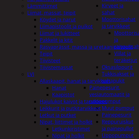
Kirveet ja
Lämmittimet
sahat
Liimat, massat, teipit
Moottorisahat
Köydet ja narut
ja tarvikkeet
Liimapistoolit ja puikot
Moottoris
Liimat ja lukitteet
ja
Pakkelit ja kitit
raivaussa
Rasvaprässit, massa ja uretaanipistoolit
Viilat ja
Teipit
teräketjut
Tiivisteet
Oksasilppurit
Tiivistemassat
Tukkisakset ja
LVI
sahapukit
Allaskaapit, hanat ja tarvikkeet
Painepesurit,
Hanat
vesiautomaatit ja
Kaapistot
uppopumput
Hajulukot kaivot ja tarvikkeet
Muut pumput
Leikkurit ja putkitarvikkeet
Painepesurit
Letkut ja putket
Reppuruiskut
Nipat, liittimet ja holkit
ja painepullot
Letkunkiristimet
Uppopumput
Nipat ja holkit