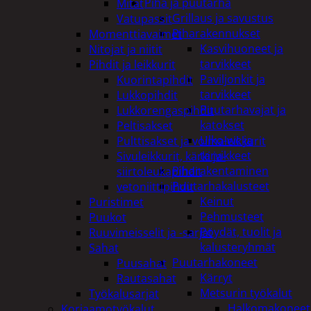
Piha ja puutarha
Mitat
Grillaus ja savustus
Vatupassit
Piharakennukset
Momenttiavaimet
Kasvihuoneet ja
Nitojat ja niitit
tarvikkeet
Pihdit ja leikkurit
Paviljonkit ja
Kuorintapihdit
tarvikkeet
Lukkopihdit
Puutarhavajat ja
Lukkorengaspihdit
katokset
Peltisakset
Ulko-wc ja
Pulttisakset ja voimaleikkurit
tarvikkeet
Sivuleikkurit, kärki ja-
Piharakentaminen
siirtoleukapihdit
Puutarhakalusteet
vetoniittipihdit
Keinut
Puristimet
Pehmusteet
Puukot
Pöydät, tuolit ja
Ruuvimeisselit ja -sarjat
kalusteryhmät
Sahat
Puutarhakoneet
Puusahat
Kärryt
Rautasahat
Metsurin työkalut
Työkalusarjat
Halkomakoneet
Korjaamotyökalut