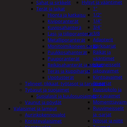
Hylsyt ja vääntimet
Sahat ja sirkkelit
1"
Terät ja laikat
1/2"
Hionta ja katkaisu
1/4"
Kiviporanterät
3/4"
Kuviosahanterä
3/8
Lasi- ja tiiliporanterät
Adapterit
Metalliporanterät
Kärkisarjat
Monitoimikoneen terät
Räikät ja
Puukkosahanterät
vääntimet
Puuporanterät
Iskumeisselit
Reikäsahanterät ja istukat
Jakoavaimet
Teräs ja kuppiharjat
Kiintoavaimet
Upotusterät
ja -sarjat
Telineet, tikkaat, työtasot ja tarvikkeet
Kuusiokolo ja
Työasut ja suojaimet
torx-avaimet
Suojalasit ja kuulosuojaimet
Momenttiavaim
Vaunut ja pöydät
Ruuvimeisselit
Valaisimet ja lamput
ja -sarjat
Aurinkokennovalot
Nitojat ja niitit
Koristevalaisimet