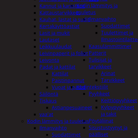
Kodin lämmitys ja
Kannut ja kanisterit
tuuletus
Kattaustarvikkeet
Ilmanvaihto
Kauhat, lastat ja sudit
Suodattimet
Kertakäyttöastiat
Tuulettimet ja
Lasit ja mukit
Ilmastointilaitte
Lautaset
Kaasulämmittimet
Leikkuulaudat
Patterit
Leivinpaperit ja foliot
Tulisijat ja
Leivonta
tarvikkeet
Padat ja kattilat
Arinat
Kattilat
Tarvikkeet
Paistinpannut
Kodintekstiilit
Vuoat ja padat
Pyyhkeet
Säilöntä
Keittiöpyyhkeet
Tiskaus
Kylpypyyhkeet
Astianpesuaineet
ja takit
vaa'at
Pöytäliinat
Kodin lämmitys ja tuuletus
Sisustustyynyt ja
Ilmanvaihto
päälliset
Suodattimet