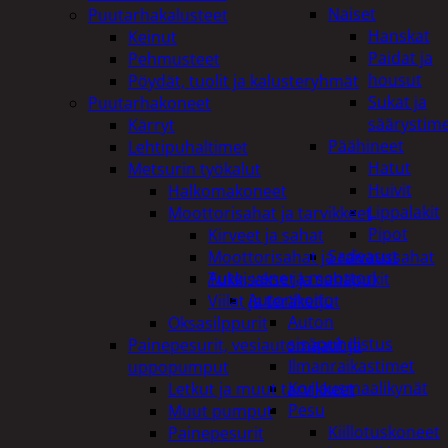
Naiset
Puutarhakalusteet
Hanskat
Keinut
Paidat ja
Pehmusteet
housut
Pöydät, tuolit ja kalusteryhmät
Sukat ja
Puutarhakoneet
säärystim
Kärryt
Päähineet
Lehtipuhaltimet
Hatut
Metsurin työkalut
Huivit
Halkomakoneet
Lippalakit
Moottorisahat ja tarvikkeet
Pipot
Kirveet ja sahat
Sadeasut
Moottorisahat ja raivaussahat
Auto, vene ja moottori
Tukkisakset ja sahapukit
Autonhoito
Viilat ja teräketjut
Auton
Oksasilppurit
sisäpuhdistus
Painepesurit, vesiautomaatit ja
Ilmanraikastimet
uppopumput
Korjausmaalikynät
Letkut ja muut tarvikkeet
Pesu
Muut pumput
Kiillotuskoneet
Painepesurit