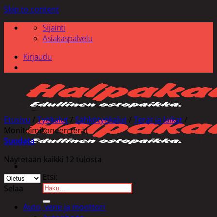
Skip to content
Sijainti
Asiakaspalvelu
Kirjaudu
Etusivu
/
Työkalut
/
Sähkötyökalut
/
Terät ja laikat
/
Monitoimikoneen terät
Suodata
Näytetään kaikki 12 tulosta
Etsi:
Selaa
Auto, vene ja moottori