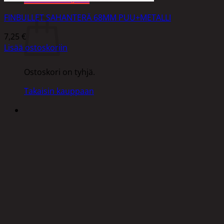
Ostoskori
FINBULLET SAHANTERÄ 68MM PUU+METALLI
7,25
€
Lisää ostoskoriin
Ostoskori on tyhjä.
Takaisin kauppaan