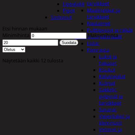
tarvikkeet
Lippalakit
Maaliruiskut ja
Pipot
tarvikkeet
Sadeasut
Naulaimet
Etsi hinnan mukaan
Pulttipyssyt ja räikät
Minimihinta
Maksimihinta
Rakennusmateriaalit
Listat
Suodata
Pienrauta
Lukot ja
Näytetään kaikki 12 tulosta
hakaset
Koukut
Kalustejalat
Kulmat
Sakkelit,
pylpyrät ja
tarvikkeet
Saranat
Vaijerilukot ja
klemmarit
Vetimet ja