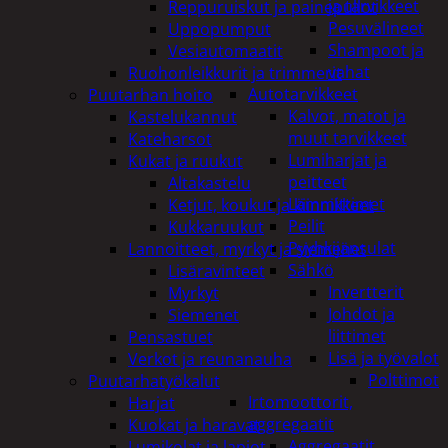
ja tarvikkeet
Reppuruiskut ja painepullot
Pesuvälineet
Uppopumput
Shampoot ja
Vesiautomaatit
vahat
Ruohonleikkurit ja trimmerit
Autotarvikkeet
Puutarhan hoito
Kalvot, matot ja
Kastelukannut
muut tarvikkeet
Kateharsot
Lumiharjat ja
Kukat ja ruukut
peitteet
Altakastelu
Lämmittimet
Ketjut, koukut ja kiinnikkeet
Peilit
Kukkaruukut
Pyyhkijänsulat
Lannoitteet, myrkyt ja siemenet
Sähkö
Lisäravinteet
Invertterit
Myrkyt
Johdot ja
Siemenet
liittimet
Pensastuet
Lisä ja työvalot
Verkot ja reunanauha
Polttimot
Puutarhatyökalut
Irtomoottorit,
Harjat
aggregaatit
Kuokat ja haravat
Aggregaatit
Lumikolat ja lapiot