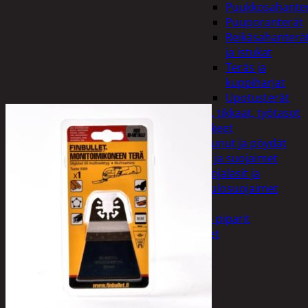
Puukkosahante
Puuporanterät
Reikäsahanterä
ja istukat
Teräs ja
kuppiharjat
Upotusterät
Telineet, tikkaat, työtasot
ja tarvikkeet
Vaunut ja pöydät
Työasut ja suojaimet
Suojalasit ja
kuulosuojaimet
Elintarvikkeet
Keksit ja piparit
Mausteet
Etsi:
Ostoskori /
0,00
€