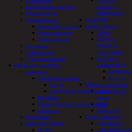
Tuurnat,
Koristevalot
meistit ja
Loisteputket ja lamput
piirtopuikot
Pihavalaisimet
Käsihöylät
Sisävalaisimet
Lyöntityökalut
Lednauhat ja listat
Taltat
Pöytävalaisimet
Tuurnat,
Yleisvalaisimet
meistit ja
Tarvikkeet
piirtopuikot
Taskulamput
Vasarat ja
Työmaavalaisimet
sorkkaraudat
Vapaa-aika ja urheilu
Sorkkarau
Askartelu
Vasarat
Askartelutarvikkeet
Mittaus ja merkintä
Tarrat
Linjalangat ja
Värityskirjat paperit ja arkit
kynät
Miniatyyri
Mitat
Sakset, liimat ja muut tarvikkeet
Vatupassit
Värikynät
Pihdit ja leikkurit
Harrasteet
Lukkopihdit
Käsityötarvikkeet
Lukkorengaspih
Langat