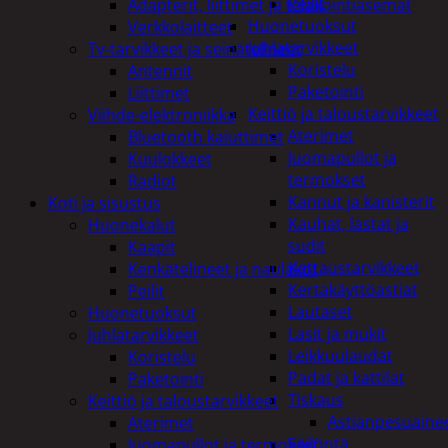
Peilit
Adapterit, liittimet ja telakointiasemat
Huonetuoksut
Verkkolaitteet
Juhlatarvikkeet
Tv-tarvikkeet ja seinätelineet
Koristelu
Antennit
Paketointi
Liittimet
Keittiö ja taloustarvikkeet
Viihde-elektroniikka
Aterimet
Bluetooth kaiuttimet
Juomapullot ja
Kuulokkeet
termokset
Radiot
Kannut ja kanisterit
Koti ja sisustus
Kauhat, lastat ja
Huonekalut
sudit
Kaapit
Kattaustarvikkeet
Kenkätelineet ja naulakot
Kertakäyttöastiat
Peilit
Lautaset
Huonetuoksut
Lasit ja mukit
Juhlatarvikkeet
Leikkuulaudat
Koristelu
Padat ja kattilat
Paketointi
Tiskaus
Keittiö ja taloustarvikkeet
Astianpesuaine
Aterimet
Säilöntä
Juomapullot ja termokset