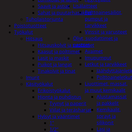
Lisälaitteet
Saavit ja astiat
Polttoainesäiliöt,
Sahat ja puutarhasakset
pumput ja
Tuholaistorjunta
tarvikkeet
Poistotuotteet
Vinssit ja varusteet
Työkalut
Öljyt, suodattimet ja
Hitsaus
nesteet
Hitsauskolvit ja suuttimet
Avaimet
Kaasut ja polttimet
Imupumput
Lasit ja maskit
Letkut ja tarvikkeet
Puikot ja langat
Jäähdyttäjänlet
Tinakolvit ja tinat
Polttoaineletku
Imurit
Liuottimet, massat,
Käsityökalut
ja muut kemikaalit
Erikoistyökalut
Alustamassat
Hionta ja puhdistus
ja pakkelit
Tyynyt ja paperit
Kemikaalit,
Viilat ja teräsharjat
sprayt ja
Hylsyt ja vääntimet
silikonit
1"
Lasi ja
1/2"