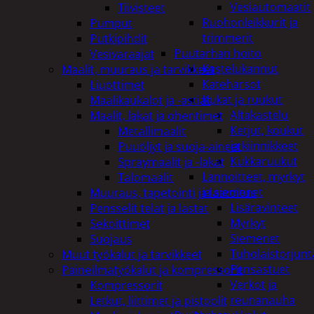
Vesiautomaatit
Tiivisteet
Ruohonleikkurit ja
Pumput
trimmerit
Putkipihdit
Puutarhan hoito
Vesivaraajat
Kastelukannut
Maalit, muuraus ja tarvikkeet
Kateharsot
Liuottimet
Kukat ja ruukut
Maalikaukalot ja -astiat
Altakastelu
Maalit, lakat ja ohentimet
Ketjut, koukut
Metallimaalit
ja kiinnikkeet
Puuöljyt ja suoja-aineet
Kukkaruukut
Spraymaalit ja -lakat
Lannoitteet, myrkyt
Talomaalit
ja siemenet
Muuraus, tapetointi ja laatoitus
Lisäravinteet
Pensselit telat ja lastat
Myrkyt
Sekoittimet
Siemenet
Suojaus
Tuholaistorjunt
Muut työkalut ja tarvikkeet
Pensastuet
Paineilmatyökalut ja kompressorit
Verkot ja
Kompressorit
reunanauha
Letkut, liittimet ja pistoolit