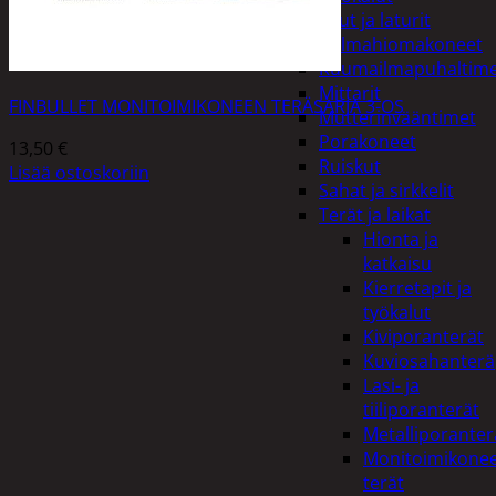
Akut ja laturit
Kulmahiomakoneet
Kuumailmapuhaltim
Mittarit
FINBULLET MONITOIMIKONEEN TERÄSARJA 3-OS
Mutterinvääntimet
Porakoneet
13,50
€
Ruiskut
Lisää ostoskoriin
Sahat ja sirkkelit
Terät ja laikat
Hionta ja
katkaisu
Kierretapit ja
työkalut
Kiviporanterät
Kuviosahanterä
Lasi- ja
tiiliporanterät
Metalliporanter
Monitoimikone
terät