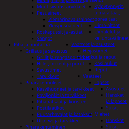
uimalelut
Mopit, harjat ja varret
Kylpytynnyrit,
Muut siivoustarvikkeet
uima-altaat,
Pesuaineet
porealtaat
Viemärinavausaineet
Uima-altaat
Yleispesuaineet
Uimalelut ja
Roskapussit ja -astiat
kelluntavälineet
Sangot
Vaatteet ja asusteet
Piha ja puutarha
Heijastimet
Grillaus ja savustus
Laukut ja reput
Grillit ja rengaspolttimet
Käsilaukut
Hiilet, briketit ja purut
Reput
Savustimet
Vaatteet
Tarvikkeet
Lapset
Piharakennukset
Asusteet
Kasvihuoneet ja tarvikkeet
Hanskat
Paviljonkit ja tarvikkeet
ja lapaset
Pihapatsaat ja koristeet
Sukat
Postilaatikot
Miehet
Puutarhavajat ja katokset
Hanskat
Ulko-wc ja tarvikkeet
Sukat
Piharakentaminen