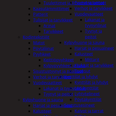
Tyynyt ja peitot
Tuulettimet ja Ilmastointilaitteet
Verhot ja tarvikkeet
Kaasulämmittimet
Vuodevaatteet
Patterit
Lakanat ja
Tulisijat ja tarvikkeet
tyynynlinat
Arinat
Tyynyt ja
Tarvikkeet
peitot
Kodintekstiilit
Kylpyhuone ja sauna
Matot
Harjat ja pesuaineet
Pöytäliinat
Kalusteet
Pyyhkeet
Mittarit
Keittiöpyyhkeet
Kiukaat ja tarvikkeet
Kylpypyyhkeet ja takit
Tuoksut
Sisustustyynyt ja päälliset
Kynttilät ja lyhdyt
Verhot ja tarvikkeet
Kynttilät ja lyhdyt
Vuodevaatteet
Led-kynttilät
Lakanat ja tyynynlinat
Lyhtytelineet
Tyynyt ja peitot
Pöytäkynttilät
Kylpyhuone ja sauna
Sisustusesineet
Harjat ja pesuaineet
Kalvot ja tarrat
Kalusteet