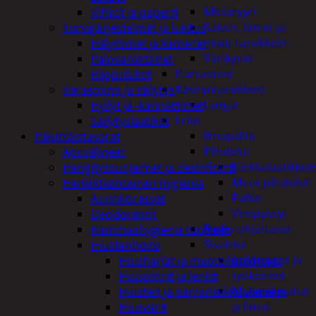
Miniatyyri
Vihkot ja paperit
Sakset, liimat ja
Turvajärjestelmät ja lukitus
muut tarvikkeet
Hälyttimet ja kamerat
Värikynät
Palovaroittimet
Harrasteet
Riippulukot
Käsityötarvikkeet
Varastointi ja säilytys
Langat
Hyllyt ja -kannattimet
Lelut
Säilytyslaatikot
Ilmapallot
Päivittäistavarat
Pihalelut
Apuvälineet
Hiekkalaatikkole
Hengityssuojaimet ja desinfiointi
Muut pihalelut
Henkilökohtainen hygienia
Pallot
Aurinkorasvat
Vesipyssyt
Deodorantit
Radio-ohjattavat
Hammashygienia tuotteet
Sisälelut
Hiustenhoito
Leikkiautot ja
Hiusharjat ja muotoilutuotteet
työkoneet
Hiuspinnit ja lenkit
Muovailuvahat
Hiusten ja parranleikkuukoneet
ja limat
Hiusvärit