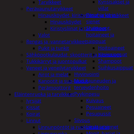
Kynsisakset ja
Tarvikkeet
viilat
Perävaunutarvikkeet
Pesuharjat ja -
Hinausköydet, kiristysliinat ja kiinnikkeet
sienet
Hinausköydet
Shampoot,
Kiristysliinat ja tarvikkeet
hoitaineet ja
Valot
saippuat
Rengas ja -vannetarvikkeet
Hoitoaineet
Pukit ja tunkit
Käsisaippuat
Sähköpotkulaudat, skootterit ja ajoneuvot
Shampoot
Tukkikärryt ja juontopulkat
Suihkusaippuat
Veneet ja veneilytarvikkeet
Hyvinvointi
Airot ja melat
Muu kauneuden ja
Kanootit ja sup-laudat
terveydenhoito
Perämoottorit
Pyykinpesu
Eläintenruoka ja tarvikkeet
Kuivaus
Jyrsijät
Pesuaineet
Kissat
Pesupussit
Koirat
Siivous
Linnut
Liinat ja sienet
Linnunpöntöt ja ruokintalaudat
Mopit, harjat ja
Linnunruoka