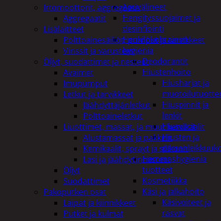
Apuvälineet
Irtomoottorit, aggregaatit
Hengityssuojaimet ja
Aggregaatit
desinfiointi
Lisälaitteet
Henkilökohtainen
Polttoainesäiliöt, pumput ja tarvikkeet
hygienia
Vinssit ja varusteet
Deodorantit
Öljyt, suodattimet ja nesteet
Hiustenhoito
Avaimet
Hiusharjat ja
Imupumput
muotoilutuotte
Letkut ja tarvikkeet
Hiuspinnit ja
Jäähdyttäjänletkut
lenkit
Polttoaineletkut
Hiusvärit
Liuottimet, massat, ja muut kemikaalit
Hiusten ja
Alustamassat ja pakkelit
parranleikkuuk
Kemikaalit, sprayt ja silikonit
Hammashygienia
Lasi ja jäähdytinnesteet
tuotteet
Öljyt
Kosmetiikka
Suodattimet
Käsi ja jalkahoito
Pakoputken osat
Käsivoiteet ja
Laipat ja kiinnikkeet
rasvat
Putket ja kulmat