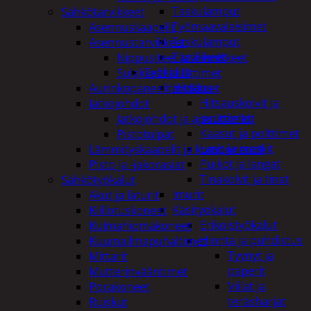
Taskulamput
Sähkötarvikkeet
Työmaavalaisimet
Asennuskaapelit
Taskulamput
Asennustarvikkeet
Tarvikkeet
Nippusiteet ja kiinnikkeet
Työkalut
Sulakkeet ja liittimet
Hitsaus
Aurinkopaneelitarvikkeet
Hitsauskolvit ja
Jatkojohdot
suuttimet
Jatkojohdot ja ajastinkellot
Kaasut ja polttimet
Pistotulpat
Lasit ja maskit
Lämmityskaapelit ja komponentit
Puikot ja langat
Pisto ja -jakorasiat
Tinakolvit ja tinat
Sähkötyökalut
Imurit
Akut ja laturit
Käsityökalut
Kiillotuskoneet
Erikoistyökalut
Kulmahiomakoneet
Hionta ja puhdistus
Kuumailmapuhaltimet
Tyynyt ja
Mittarit
paperit
Mutterinvääntimet
Viilat ja
Porakoneet
teräsharjat
Ruiskut