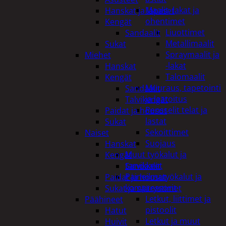
Maalit, lakat ja
Hanskat ja lapaset
ohentimet
Kengät
Liuottimet
Sandaalit
Metallimaalit
Sukat
Spraymaalit ja
Miehet
-lakat
Hanskat
Talomaalit
Kengät
Muuraus, tapetointi
Sandaalit
ja laatoitus
Talvikengät
Pensselit telat ja
Paidat ja housut
lastat
Sukat
Sekoittimet
Naiset
Suojaus
Hanskat
Muut työkalut ja
Kengät
tarvikkeet
Sandaalit
Paineilmatyökalut ja
Paidat ja housut
kompressorit
Sukat ja säärystimet
Letkut, liittimet ja
Päähineet
pistoolit
Hatut
Letkut ja muut
Huivit