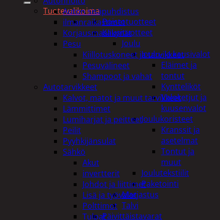
Autonhoito
Tuotevalikoima
Auton sisäpuhdistus
Poistotuotteet
ilmanraikastimet
Kausituotteet
Korjausmaalikynät
Joulu
Pesu
Joulu- ja kausivalot
Kiillotuskoneet ja tarvikkeet
Eläimet ja
Pesuvälineet
tontut
Shampoot ja vahat
Kyntteliköt
Autotarvikkeet
Valoketjut ja
Kalvot, matot ja muut tarvikkeet
kuusenvalot
Lämmittimet
Joulukoristeet
Lumiharjat ja peitteet
Kranssit ja
Peilit
asetelmat
Pyyhkijänsulat
Tontut ja
Sähkö
muut
Akut
Joulutekstiilit
invertterit
Paketointi
Johdot ja liittimet
Marjastus
Lisä ja työvalot
Talvi
Polttimot
Päivittäistavarat
Tulpat