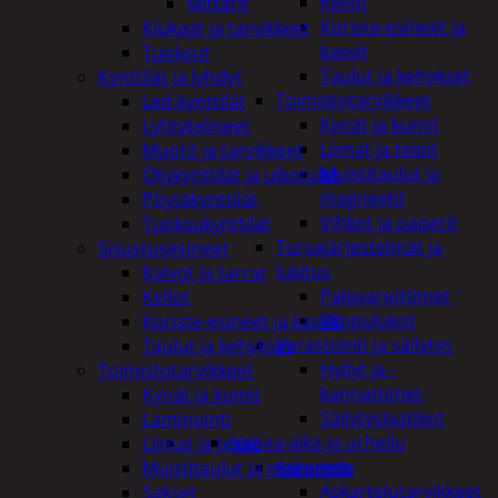
Kellot
Mittarit
Koriste-esineet ja
Kiukaat ja tarvikkeet
kasvit
Tuoksut
Taulut ja kehykset
Kynttilät ja lyhdyt
Toimistotarvikkeet
Led-kynttilät
Kynät ja kumit
Lyhtytelineet
Liimat ja teipit
Muotit ja tarvikkeet
Muistitaulut ja
Öljykynttilät ja ulkotulet
magneetit
Pöytäkynttilät
Vihkot ja paperit
Tuoksukynttilät
Turvajärjestelmät ja
Sisustusesineet
lukitus
Kalvot ja tarrat
Palovaroittimet
Kellot
Riippulukot
Koriste-esineet ja kasvit
Varastointi ja säilytys
Taulut ja kehykset
Hyllyt ja -
Toimistotarvikkeet
kannattimet
Kynät ja kumit
Säilytyslaatikot
Laminointi
Vapaa-aika ja urheilu
Liimat ja teipit
Askartelu
Muistitaulut ja magneetit
Askartelutarvikkeet
Sakset