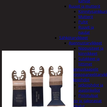
kahvat
Ruuvit ja mutterit
Kiinnitysankkuri
Mutterit
Pultit
Ruuvit ja
naulat
Sähkötarvikkeet
Asennustarvikkeet
Nippusiteet ja
kiinnikkeet
Sulakkeet ja
liittimet
Asennuskaapelit
Aurinkopaneelitarvik
Jatkojohdot
Jatkojohdot ja
ajastinkellot
Pistotulpat
Pisto ja -jakorasiat
Sähkötyökalut