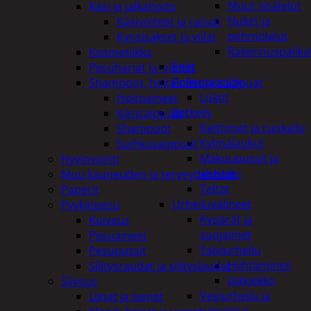
Muut sisälelut
Käsi ja jalkahoito
Nuket ja
Käsivoiteet ja rasvat
pehmolelut
Kynsisakset ja viilat
Rakennuspalika
Kosmetiikka
Pelit
Pesuharjat ja -sienet
Polkupyöräily
Shampoot, hoitaineet ja saippuat
Lukot
Hoitoaineet
Retkeily
Käsisaippuat
Keittimet ja ruokailu
Shampoot
Kylmälaukut
Suihkusaippuat
Makuupussit ja
Hyvinvointi
alustat
Muu kauneuden ja terveydenhoito
Teltat
Paperit
Urheiluvälineet
Pyykinpesu
Kypärät ja
Kuivaus
suojaimet
Pesuaineet
Talviurheilu
Pesupussit
Hiihtäminen
Silitysraudat ja silityslaudat
Jääkiekko
Siivous
Vesiurheilu ja
Liinat ja sienet