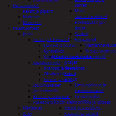
varret
Elintarvikkeet
Muut
Keksit ja piparit
siivoustarvikkeet
Makeiset
Roskapussit ja -
Mausteet
astiat
Kausituotteet
Sankot
Joulu
Pesuaineet
Joulu- ja kausivalot
Viemärinavausa
Eläimet ja tontut
Yleispesuaineet
Kyntteliköt
Eläintenruoka ja tarvikkeet
Valoketjut ja kuusenvalot
Jyrsijät
Joulukoristeet
Kissat
Kranssit ja asetelmat
Koirat
Oksakoristeet
Linnut
Tontut ja muut
Linnunpöntöt ja
Joulumakeiset
ruokintalaudat
Joulutekstiilit
Linnunruoka
Kuuset ja valopuut
Kodin elektroniikka ja laitteet
Paketointi
Imurit ja tarvikkeet
Marjastus
Kaapelit ja johdot
Talvi