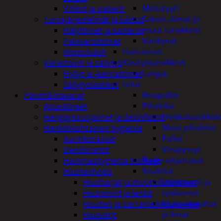
Miniatyyri
Vihkot ja paperit
Sakset, liimat ja
Turvajärjestelmät ja lukitus
muut tarvikkeet
Hälyttimet ja kamerat
Värikynät
Palovaroittimet
Harrasteet
Riippulukot
Käsityötarvikkeet
Varastointi ja säilytys
Langat
Hyllyt ja -kannattimet
Lelut
Säilytyslaatikot
Ilmapallot
Päivittäistavarat
Pihalelut
Apuvälineet
Hiekkalaatikkole
Hengityssuojaimet ja desinfiointi
Muut pihalelut
Henkilökohtainen hygienia
Pallot
Aurinkorasvat
Vesipyssyt
Deodorantit
Radio-ohjattavat
Hammashygienia tuotteet
Sisälelut
Hiustenhoito
Leikkiautot ja
Hiusharjat ja muotoilutuotteet
työkoneet
Hiuspinnit ja lenkit
Muovailuvahat
Hiusten ja parranleikkuukoneet
ja limat
Hiusvärit