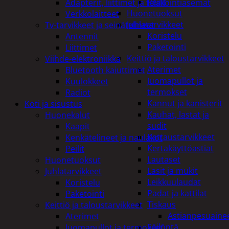
Peilit
Adapterit, liittimet ja telakointiasemat
Huonetuoksut
Verkkolaitteet
Juhlatarvikkeet
Tv-tarvikkeet ja seinätelineet
Koristelu
Antennit
Paketointi
Liittimet
Keittiö ja taloustarvikkeet
Viihde-elektroniikka
Aterimet
Bluetooth kaiuttimet
Juomapullot ja
Kuulokkeet
termokset
Radiot
Kannut ja kanisterit
Koti ja sisustus
Kauhat, lastat ja
Huonekalut
sudit
Kaapit
Kattaustarvikkeet
Kenkätelineet ja naulakot
Kertakäyttöastiat
Peilit
Lautaset
Huonetuoksut
Lasit ja mukit
Juhlatarvikkeet
Leikkuulaudat
Koristelu
Padat ja kattilat
Paketointi
Tiskaus
Keittiö ja taloustarvikkeet
Astianpesuaine
Aterimet
Säilöntä
Juomapullot ja termokset