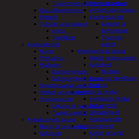
Tyynyt ja peitot
Tuulettimet ja Ilmastointilaitteet
Verhot ja tarvikkeet
Kaasulämmittimet
Vuodevaatteet
Patterit
Lakanat ja
Tulisijat ja tarvikkeet
tyynynlinat
Arinat
Tyynyt ja
Tarvikkeet
peitot
Kodintekstiilit
Kylpyhuone ja sauna
Matot
Harjat ja pesuaineet
Pöytäliinat
Kalusteet
Pyyhkeet
Mittarit
Keittiöpyyhkeet
Kiukaat ja tarvikkeet
Kylpypyyhkeet ja takit
Tuoksut
Sisustustyynyt ja päälliset
Kynttilät ja lyhdyt
Verhot ja tarvikkeet
Kynttilät ja lyhdyt
Vuodevaatteet
Led-kynttilät
Lakanat ja tyynynlinat
Lyhtytelineet
Tyynyt ja peitot
Pöytäkynttilät
Kylpyhuone ja sauna
Sisustusesineet
Harjat ja pesuaineet
Kalvot ja tarrat
Kalusteet