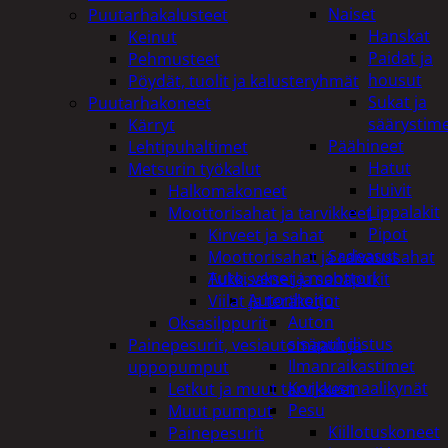
Naiset
Puutarhakalusteet
Hanskat
Keinut
Paidat ja
Pehmusteet
housut
Pöydät, tuolit ja kalusteryhmät
Sukat ja
Puutarhakoneet
säärystim
Kärryt
Päähineet
Lehtipuhaltimet
Hatut
Metsurin työkalut
Huivit
Halkomakoneet
Lippalakit
Moottorisahat ja tarvikkeet
Pipot
Kirveet ja sahat
Sadeasut
Moottorisahat ja raivaussahat
Auto, vene ja moottori
Tukkisakset ja sahapukit
Autonhoito
Viilat ja teräketjut
Auton
Oksasilppurit
sisäpuhdistus
Painepesurit, vesiautomaatit ja
Ilmanraikastimet
uppopumput
Korjausmaalikynät
Letkut ja muut tarvikkeet
Pesu
Muut pumput
Kiillotuskoneet
Painepesurit