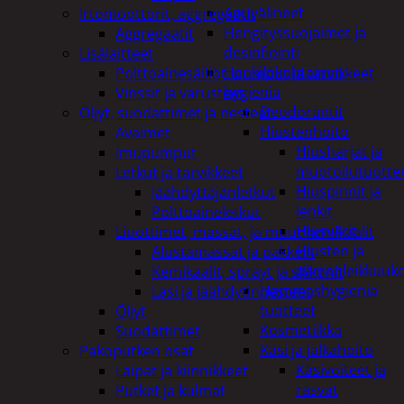
Apuvälineet
Irtomoottorit, aggregaatit
Hengityssuojaimet ja
Aggregaatit
desinfiointi
Lisälaitteet
Henkilökohtainen
Polttoainesäiliöt, pumput ja tarvikkeet
hygienia
Vinssit ja varusteet
Deodorantit
Öljyt, suodattimet ja nesteet
Hiustenhoito
Avaimet
Hiusharjat ja
Imupumput
muotoilutuotte
Letkut ja tarvikkeet
Hiuspinnit ja
Jäähdyttäjänletkut
lenkit
Polttoaineletkut
Hiusvärit
Liuottimet, massat, ja muut kemikaalit
Hiusten ja
Alustamassat ja pakkelit
parranleikkuuk
Kemikaalit, sprayt ja silikonit
Hammashygienia
Lasi ja jäähdytinnesteet
tuotteet
Öljyt
Kosmetiikka
Suodattimet
Käsi ja jalkahoito
Pakoputken osat
Käsivoiteet ja
Laipat ja kiinnikkeet
rasvat
Putket ja kulmat