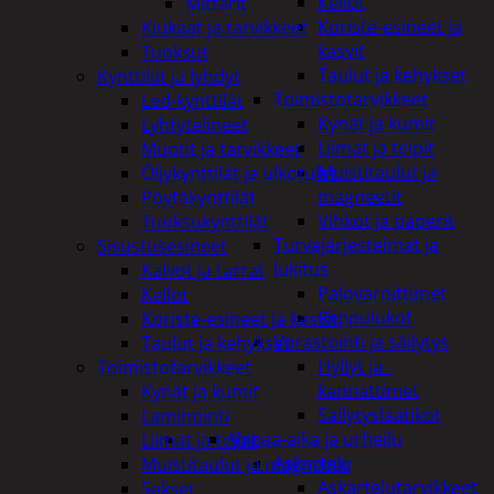
Kellot
Mittarit
Koriste-esineet ja
Kiukaat ja tarvikkeet
kasvit
Tuoksut
Taulut ja kehykset
Kynttilät ja lyhdyt
Toimistotarvikkeet
Led-kynttilät
Kynät ja kumit
Lyhtytelineet
Liimat ja teipit
Muotit ja tarvikkeet
Muistitaulut ja
Öljykynttilät ja ulkotulet
magneetit
Pöytäkynttilät
Vihkot ja paperit
Tuoksukynttilät
Turvajärjestelmät ja
Sisustusesineet
lukitus
Kalvot ja tarrat
Palovaroittimet
Kellot
Riippulukot
Koriste-esineet ja kasvit
Varastointi ja säilytys
Taulut ja kehykset
Hyllyt ja -
Toimistotarvikkeet
kannattimet
Kynät ja kumit
Säilytyslaatikot
Laminointi
Vapaa-aika ja urheilu
Liimat ja teipit
Askartelu
Muistitaulut ja magneetit
Askartelutarvikkeet
Sakset