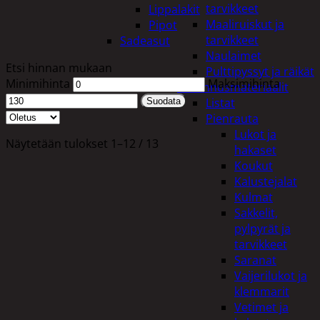
tarvikkeet
Lippalakit
Maaliruiskut ja
Pipot
tarvikkeet
Sadeasut
Naulaimet
Etsi hinnan mukaan
Pulttipyssyt ja räikät
Minimihinta
Maksimihinta
Rakennusmateriaalit
Listat
Suodata
Pienrauta
Lukot ja
Näytetään tulokset 1–12 / 13
hakaset
Koukut
Kalustejalat
Kulmat
Sakkelit,
pylpyrät ja
tarvikkeet
Saranat
Vaijerilukot ja
klemmarit
Vetimet ja