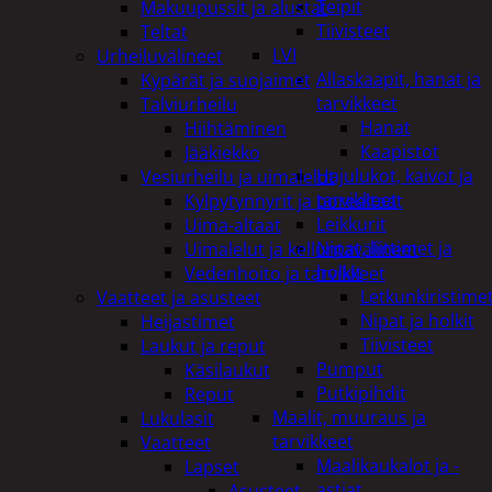
Teipit
Makuupussit ja alustat
Tiivisteet
Teltat
LVI
Urheiluvälineet
Allaskaapit, hanat ja
Kypärät ja suojaimet
tarvikkeet
Talviurheilu
Hanat
Hiihtäminen
Kaapistot
Jääkiekko
Hajulukot, kaivot ja
Vesiurheilu ja uimalelut
tarvikkeet
Kylpytynnyrit ja porealtaat
Leikkurit
Uima-altaat
Nipat, liittimet ja
Uimalelut ja kelluntavälineet
holkit
Vedenhoito ja tarvikkeet
Letkunkiristime
Vaatteet ja asusteet
Nipat ja holkit
Heijastimet
Tiivisteet
Laukut ja reput
Pumput
Käsilaukut
Putkipihdit
Reput
Maalit, muuraus ja
Lukulasit
tarvikkeet
Vaatteet
Maalikaukalot ja -
Lapset
astiat
Asusteet