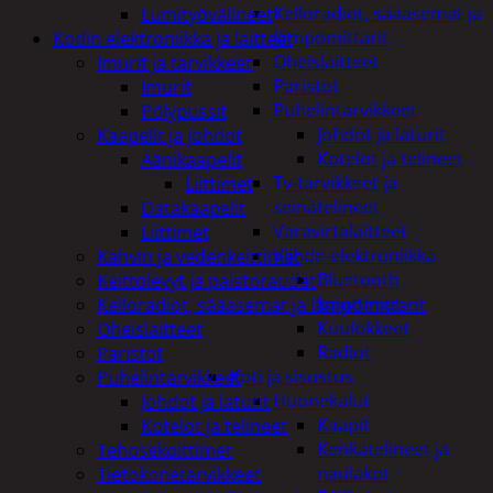
Kelloradiot, sääasemat ja
Lumityövälineet
lämpömittarit
Kodin elektroniikka ja laitteet
Oheislaitteet
Imurit ja tarvikkeet
Paristot
Imurit
Puhelintarvikkeet
Pölypussit
Johdot ja laturit
Kaapelit ja johdot
Kotelot ja telineet
Äänikaapelit
Tv-tarvikkeet ja
Liittimet
seinätelineet
Datakaapelit
Varavirtalaitteet
Liittimet
Viihde-elektroniikka
Kahvin ja vedenkeittimet
Bluetooth
Keittolevyt ja paistoraudat
kaiuttimet
Kelloradiot, sääasemat ja lämpömittarit
Kuulokkeet
Oheislaitteet
Radiot
Paristot
Koti ja sisustus
Puhelintarvikkeet
Huonekalut
Johdot ja laturit
Kaapit
Kotelot ja telineet
Kenkätelineet ja
Tehosekoittimet
naulakot
Tietokonetarvikkeet