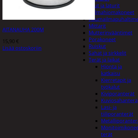
Akut ja laturit
Kulmahiomakoneet
Kuumailmapuhaltim
Mittarit
AITANAUHA 200M
Mutterinvääntimet
Porakoneet
15,90
€
Ruiskut
Lisää ostoskoriin
Sahat ja sirkkelit
Terät ja laikat
Hionta ja
katkaisu
Kierretapit ja
työkalut
Kiviporanterät
Kuviosahanterä
Lasi- ja
tiiliporanterät
Metalliporanter
Monitoimikone
terät