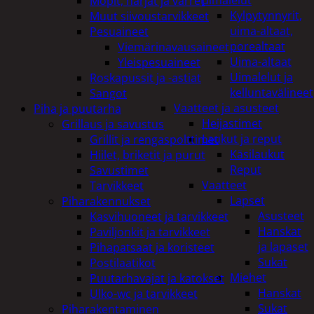
uimalelut
Mopit, harjat ja varret
Kylpytynnyrit,
Muut siivoustarvikkeet
uima-altaat,
Pesuaineet
porealtaat
Viemärinavausaineet
Uima-altaat
Yleispesuaineet
Uimalelut ja
Roskapussit ja -astiat
kelluntavälineet
Sangot
Vaatteet ja asusteet
Piha ja puutarha
Heijastimet
Grillaus ja savustus
Laukut ja reput
Grillit ja rengaspolttimet
Käsilaukut
Hiilet, briketit ja purut
Reput
Savustimet
Vaatteet
Tarvikkeet
Lapset
Piharakennukset
Asusteet
Kasvihuoneet ja tarvikkeet
Hanskat
Paviljonkit ja tarvikkeet
ja lapaset
Pihapatsaat ja koristeet
Sukat
Postilaatikot
Miehet
Puutarhavajat ja katokset
Hanskat
Ulko-wc ja tarvikkeet
Sukat
Piharakentaminen