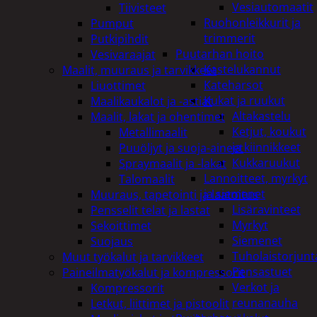
Vesiautomaatit
Tiivisteet
Ruohonleikkurit ja
Pumput
trimmerit
Putkipihdit
Puutarhan hoito
Vesivaraajat
Kastelukannut
Maalit, muuraus ja tarvikkeet
Kateharsot
Liuottimet
Kukat ja ruukut
Maalikaukalot ja -astiat
Altakastelu
Maalit, lakat ja ohentimet
Ketjut, koukut
Metallimaalit
ja kiinnikkeet
Puuöljyt ja suoja-aineet
Kukkaruukut
Spraymaalit ja -lakat
Lannoitteet, myrkyt
Talomaalit
ja siemenet
Muuraus, tapetointi ja laatoitus
Lisäravinteet
Pensselit telat ja lastat
Myrkyt
Sekoittimet
Siemenet
Suojaus
Tuholaistorjunt
Muut työkalut ja tarvikkeet
Pensastuet
Paineilmatyökalut ja kompressorit
Verkot ja
Kompressorit
reunanauha
Letkut, liittimet ja pistoolit