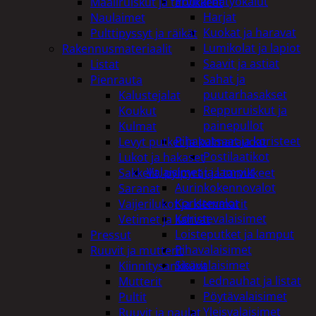
Puutarhatyökalut
Maaliruiskut ja tarvikkeet
Harjat
Naulaimet
Kuokat ja haravat
Pulttipyssyt ja räikät
Lumikolat ja lapiot
Rakennusmateriaalit
Saavit ja astiat
Listat
Sahat ja
Pienrauta
puutarhasakset
Kalustejalat
Reppuruiskut ja
Koukut
painepullot
Kulmat
Pihapatsaat ja koristeet
Levyt putket ja kulmaraudat
Postilaatikot
Lukot ja hakaset
Valaisimet ja lamput
Sakkelit, pylpyrät ja tarvikkeet
Aurinkokennovalot
Saranat
Koristevalot
Vaijerilukot ja klemmarit
Koristevalaisimet
Vetimet ja kahvat
Loisteputket ja lamput
Pressut
Pihavalaisimet
Ruuvit ja mutterit
Sisävalaisimet
Kiinnitysankkurit
Lednauhat ja listat
Mutterit
Pöytävalaisimet
Pultit
Yleisvalaisimet
Ruuvit ja naulat