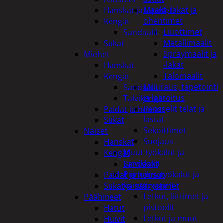
Maalit, lakat ja
Hanskat ja lapaset
ohentimet
Kengät
Liuottimet
Sandaalit
Metallimaalit
Sukat
Spraymaalit ja
Miehet
-lakat
Hanskat
Talomaalit
Kengät
Muuraus, tapetointi
Sandaalit
ja laatoitus
Talvikengät
Pensselit telat ja
Paidat ja housut
lastat
Sukat
Sekoittimet
Naiset
Suojaus
Hanskat
Muut työkalut ja
Kengät
tarvikkeet
Sandaalit
Paineilmatyökalut ja
Paidat ja housut
kompressorit
Sukat ja säärystimet
Letkut, liittimet ja
Päähineet
pistoolit
Hatut
Letkut ja muut
Huivit