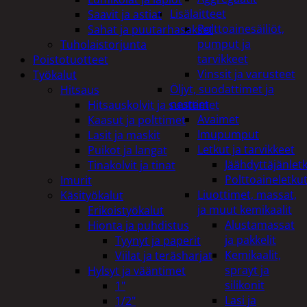
Lisälaitteet
Saavit ja astiat
Polttoainesäiliöt,
Sahat ja puutarhasakset
pumput ja
Tuholaistorjunta
tarvikkeet
Poistotuotteet
Vinssit ja varusteet
Työkalut
Öljyt, suodattimet ja
Hitsaus
nesteet
Hitsauskolvit ja suuttimet
Avaimet
Kaasut ja polttimet
Imupumput
Lasit ja maskit
Letkut ja tarvikkeet
Puikot ja langat
Jäähdyttäjänlet
Tinakolvit ja tinat
Polttoaineletku
Imurit
Liuottimet, massat,
Käsityökalut
ja muut kemikaalit
Erikoistyökalut
Alustamassat
Hionta ja puhdistus
ja pakkelit
Tyynyt ja paperit
Kemikaalit,
Viilat ja teräsharjat
sprayt ja
Hylsyt ja vääntimet
silikonit
1"
Lasi ja
1/2"