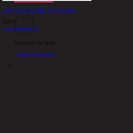
Ostoskori
AITATOLPANHATTU 51×51 PALLO
2,95
€
Lisää ostoskoriin
Ostoskori on tyhjä.
Takaisin kauppaan