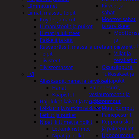
Kirveet ja
Lämmittimet
sahat
Liimat, massat, teipit
Moottorisahat
Köydet ja narut
ja tarvikkeet
Liimapistoolit ja puikot
Moottoris
Liimat ja lukitteet
ja
Pakkelit ja kitit
raivaussa
Rasvaprässit, massa ja uretaanipistoolit
Viilat ja
Teipit
teräketjut
Tiivisteet
Oksasilppurit
Tiivistemassat
Tukkisakset ja
LVI
sahapukit
Allaskaapit, hanat ja tarvikkeet
Painepesurit,
Hanat
vesiautomaatit ja
Kaapistot
uppopumput
Hajulukot kaivot ja tarvikkeet
Muut pumput
Leikkurit ja putkitarvikkeet
Painepesurit
Letkut ja putket
Reppuruiskut
Nipat, liittimet ja holkit
ja painepullot
Letkunkiristimet
Uppopumput
Nipat ja holkit