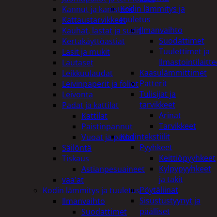
Kodin lämmitys ja
Kannut ja kanisterit
tuuletus
Kattaustarvikkeet
Ilmanvaihto
Kauhat, lastat ja sudit
Suodattimet
Kertakäyttöastiat
Tuulettimet ja
Lasit ja mukit
Ilmastointilaitte
Lautaset
Kaasulämmittimet
Leikkuulaudat
Patterit
Leivinpaperit ja foliot
Tulisijat ja
Leivonta
tarvikkeet
Padat ja kattilat
Arinat
Kattilat
Tarvikkeet
Paistinpannut
Kodintekstiilit
Vuoat ja padat
Pyyhkeet
Säilöntä
Keittiöpyyhkeet
Tiskaus
Kylpypyyhkeet
Astianpesuaineet
ja takit
vaa'at
Pöytäliinat
Kodin lämmitys ja tuuletus
Sisustustyynyt ja
Ilmanvaihto
päälliset
Suodattimet