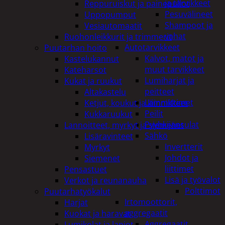
ja tarvikkeet
Reppuruiskut ja painepullot
Pesuvälineet
Uppopumput
Shampoot ja
Vesiautomaatit
vahat
Ruohonleikkurit ja trimmerit
Autotarvikkeet
Puutarhan hoito
Kalvot, matot ja
Kastelukannut
muut tarvikkeet
Kateharsot
Lumiharjat ja
Kukat ja ruukut
peitteet
Altakastelu
Lämmittimet
Ketjut, koukut ja kiinnikkeet
Peilit
Kukkaruukut
Pyyhkijänsulat
Lannoitteet, myrkyt ja siemenet
Sähkö
Lisäravinteet
Invertterit
Myrkyt
Johdot ja
Siemenet
liittimet
Pensastuet
Lisä ja työvalot
Verkot ja reunanauha
Polttimot
Puutarhatyökalut
Irtomoottorit,
Harjat
aggregaatit
Kuokat ja haravat
Aggregaatit
Lumikolat ja lapiot