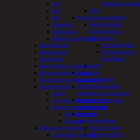
jäähdytinnestee
1/4"
Öljyt
3/4"
Perävaunutarvikkeet
3/8
Hinausköydet,
Adapterit
kiristysliinat ja
Kärkisarjat
kiinnikkeet
Räikät ja vääntimet
Hinausköydet
Iskumeisselit
Kiristysliinat ja
Jakoavaimet
tarvikkeet
Käsihöylät
Valot
Kierretapit ja työkalut
Rengas ja -
Kiintoavaimet ja -sarjat
vannetarvikkeet
Kuusiokolo ja torx-avaimet
Sähköpotkulaudat,
Lyöntityökalut
skootterit ja ajoneuvot
Taltat
Tukkikärryt ja
Tuurnat, meistit ja piirtopuikot
juontopulkat
Vasarat ja sorkkaraudat
Veneet ja
Sorkkaraudat
veneilytarvikkeet
Vasarat
Airot ja melat
Mittaus ja merkintä
Perämoottorit
Linjalangat ja kynät