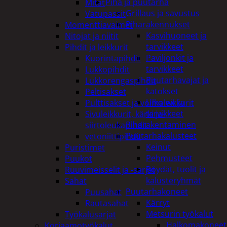
Piha ja puutarha
Mitat
Grillaus ja savustus
Vatupassit
Piharakennukset
Momenttiavaimet
Kasvihuoneet ja
Nitojat ja niitit
tarvikkeet
Pihdit ja leikkurit
Paviljonkit ja
Kuorintapihdit
tarvikkeet
Lukkopihdit
Puutarhavajat ja
Lukkorengaspihdit
katokset
Peltisakset
Ulko-wc ja
Pulttisakset ja voimaleikkurit
tarvikkeet
Sivuleikkurit, kärki ja-
Piharakentaminen
siirtoleukapihdit
Puutarhakalusteet
vetoniittipihdit
Keinut
Puristimet
Pehmusteet
Puukot
Pöydät, tuolit ja
Ruuvimeisselit ja -sarjat
kalusteryhmät
Sahat
Puutarhakoneet
Puusahat
Kärryt
Rautasahat
Metsurin työkalut
Työkalusarjat
Halkomakoneet
Korjaamotyökalut