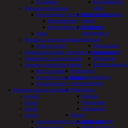
Kynsisakset ja
Tarvikkeet
viilat
Perävaunutarvikkeet
Pesuharjat ja -
Hinausköydet, kiristysliinat ja kiinnikkeet
sienet
Hinausköydet
Shampoot,
Kiristysliinat ja tarvikkeet
hoitaineet ja
Valot
saippuat
Rengas ja -vannetarvikkeet
Hoitoaineet
Pukit ja tunkit
Käsisaippuat
Sähköpotkulaudat, skootterit ja ajoneuvot
Shampoot
Tukkikärryt ja juontopulkat
Suihkusaippuat
Veneet ja veneilytarvikkeet
Hyvinvointi
Airot ja melat
Muu kauneuden ja
Kanootit ja sup-laudat
terveydenhoito
Perämoottorit
Pyykinpesu
Eläintenruoka ja tarvikkeet
Kuivaus
Jyrsijät
Pesuaineet
Kissat
Pesupussit
Koirat
Siivous
Linnut
Liinat ja sienet
Linnunpöntöt ja ruokintalaudat
Mopit, harjat ja
Linnunruoka