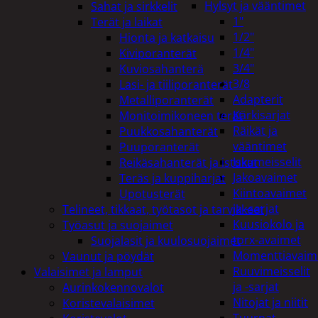
Hylsyt ja vääntimet
Sahat ja sirkkelit
1"
Terät ja laikat
1/2"
Hionta ja katkaisu
1/4"
Kiviporanterät
3/4"
Kuviosahanterä
3/8
Lasi- ja tiiliporanterät
Adapterit
Metalliporanterät
Kärkisarjat
Monitoimikoneen terät
Räikät ja
Puukkosahanterät
vääntimet
Puuporanterät
Iskumeisselit
Reikäsahanterät ja istukat
Jakoavaimet
Teräs ja kuppiharjat
Kiintoavaimet
Upotusterät
ja -sarjat
Telineet, tikkaat, työtasot ja tarvikkeet
Kuusiokolo ja
Työasut ja suojaimet
torx-avaimet
Suojalasit ja kuulosuojaimet
Momenttiavaim
Vaunut ja pöydät
Ruuvimeisselit
Valaisimet ja lamput
ja -sarjat
Aurinkokennovalot
Nitojat ja niitit
Koristevalaisimet