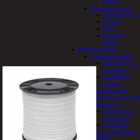
kahvat
Ruuvit ja mutterit
Kiinnitysankkuri
Mutterit
Pultit
Ruuvit ja
naulat
Sähkötarvikkeet
Asennustarvikkeet
Nippusiteet ja
kiinnikkeet
Sulakkeet ja
liittimet
Asennuskaapelit
Aurinkopaneelitarvik
Jatkojohdot
Jatkojohdot ja
ajastinkellot
Pistotulpat
Pisto ja -jakorasiat
Sähkötyökalut