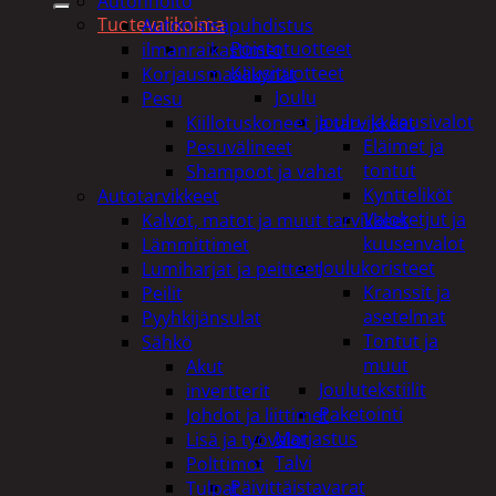
Autonhoito
Tuotevalikoima
Auton sisäpuhdistus
Poistotuotteet
ilmanraikastimet
Kausituotteet
Korjausmaalikynät
Joulu
Pesu
Joulu- ja kausivalot
Kiillotuskoneet ja tarvikkeet
Eläimet ja
Pesuvälineet
tontut
Shampoot ja vahat
Kyntteliköt
Autotarvikkeet
Valoketjut ja
Kalvot, matot ja muut tarvikkeet
kuusenvalot
Lämmittimet
Joulukoristeet
Lumiharjat ja peitteet
Kranssit ja
Peilit
asetelmat
Pyyhkijänsulat
Tontut ja
Sähkö
muut
Akut
Joulutekstiilit
invertterit
Paketointi
Johdot ja liittimet
Marjastus
Lisä ja työvalot
Talvi
Polttimot
Päivittäistavarat
Tulpat