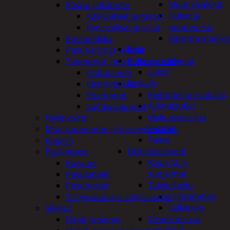
Muut sisälelut
Käsi ja jalkahoito
Nuket ja
Käsivoiteet ja rasvat
pehmolelut
Kynsisakset ja viilat
Rakennuspalika
Kosmetiikka
Pelit
Pesuharjat ja -sienet
Polkupyöräily
Shampoot, hoitaineet ja saippuat
Lukot
Hoitoaineet
Retkeily
Käsisaippuat
Keittimet ja ruokailu
Shampoot
Kylmälaukut
Suihkusaippuat
Makuupussit ja
Hyvinvointi
alustat
Muu kauneuden ja terveydenhoito
Teltat
Paperit
Urheiluvälineet
Pyykinpesu
Kypärät ja
Kuivaus
suojaimet
Pesuaineet
Talviurheilu
Pesupussit
Hiihtäminen
Silitysraudat ja silityslaudat
Jääkiekko
Siivous
Vesiurheilu ja
Liinat ja sienet