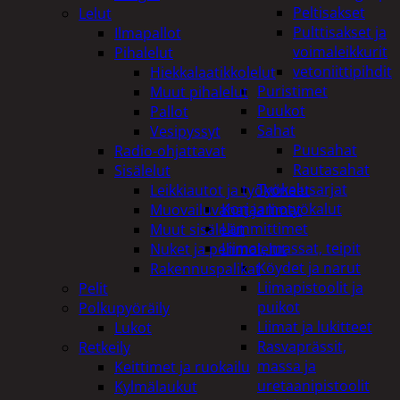
Peltisakset
Lelut
Pulttisakset ja
Ilmapallot
voimaleikkurit
Pihalelut
vetoniittipihdit
Hiekkalaatikkolelut
Puristimet
Muut pihalelut
Puukot
Pallot
Sahat
Vesipyssyt
Puusahat
Radio-ohjattavat
Rautasahat
Sisälelut
Työkalusarjat
Leikkiautot ja työkoneet
Korjaamotyökalut
Muovailuvahat ja limat
Lämmittimet
Muut sisälelut
Liimat, massat, teipit
Nuket ja pehmolelut
Köydet ja narut
Rakennuspalikat
Liimapistoolit ja
Pelit
puikot
Polkupyöräily
Liimat ja lukitteet
Lukot
Rasvaprässit,
Retkeily
massa ja
Keittimet ja ruokailu
uretaanipistoolit
Kylmälaukut