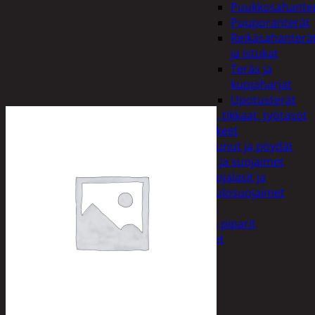
Puukkosahante
Puuporanterät
Reikäsahanterä
ja istukat
Teräs ja
kuppiharjat
Upotusterät
Telineet, tikkaat, työtasot
ja tarvikkeet
Vaunut ja pöydät
Työasut ja suojaimet
Suojalasit ja
kuulosuojaimet
Elintarvikkeet
Keksit ja piparit
Mausteet
Etsi:
Ostoskori /
0,00
€