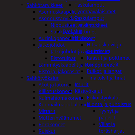
Taskulamput
Sähkötarvikkeet
Työmaavalaisimet
Asennuskaapelit
Taskulamput
Asennustarvikkeet
Tarvikkeet
Nippusiteet ja kiinnikkeet
Työkalut
Sulakkeet ja liittimet
Hitsaus
Aurinkopaneelitarvikkeet
Hitsauskolvit ja
Jatkojohdot
suuttimet
Jatkojohdot ja ajastinkellot
Kaasut ja polttimet
Pistotulpat
Lasit ja maskit
Lämmityskaapelit ja komponentit
Puikot ja langat
Pisto ja -jakorasiat
Tinakolvit ja tinat
Sähkötyökalut
Imurit
Akut ja laturit
Käsityökalut
Kiillotuskoneet
Erikoistyökalut
Kulmahiomakoneet
Hionta ja puhdistus
Kuumailmapuhaltimet
Tyynyt ja
Mittarit
paperit
Mutterinvääntimet
Viilat ja
Porakoneet
teräsharjat
Ruiskut