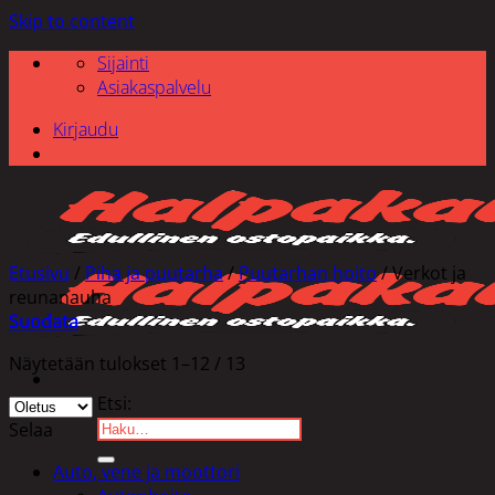
Skip to content
Sijainti
Asiakaspalvelu
Kirjaudu
Etusivu
/
Piha ja puutarha
/
Puutarhan hoito
/
Verkot ja
reunanauha
Suodata
Näytetään tulokset 1–12 / 13
Etsi:
Selaa
Auto, vene ja moottori