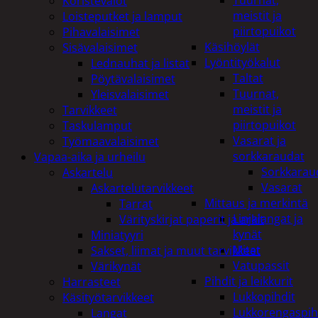
Tuurnat,
Koristevalot
meistit ja
Loisteputket ja lamput
piirtopuikot
Pihavalaisimet
Käsihöylät
Sisävalaisimet
Lyöntityökalut
Lednauhat ja listat
Taltat
Pöytävalaisimet
Tuurnat,
Yleisvalaisimet
meistit ja
Tarvikkeet
piirtopuikot
Taskulamput
Vasarat ja
Työmaavalaisimet
sorkkaraudat
Vapaa-aika ja urheilu
Sorkkarau
Askartelu
Vasarat
Askartelutarvikkeet
Mittaus ja merkintä
Tarrat
Linjalangat ja
Värityskirjat paperit ja arkit
kynät
Miniatyyri
Mitat
Sakset, liimat ja muut tarvikkeet
Vatupassit
Värikynät
Pihdit ja leikkurit
Harrasteet
Lukkopihdit
Käsityötarvikkeet
Lukkorengaspih
Langat