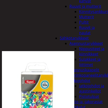
kahvat
Ruuvit ja mutterit
Kiinnitysankkuri
Mutterit
Pultit
Ruuvit ja
naulat
Sähkötarvikkeet
Asennustarvikkeet
Nippusiteet ja
kiinnikkeet
Sulakkeet ja
liittimet
Asennuskaapelit
Aurinkopaneelitarvik
Jatkojohdot
Jatkojohdot ja
ajastinkellot
Pistotulpat
Pisto ja -jakorasiat
Sähkötyökalut