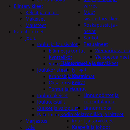
varret
Elintarvikkeet
Muut
Keksit ja piparit
siivoustarvikkeet
Makeiset
Roskapussit ja -
Mausteet
astiat
Kausituotteet
Sankot
Joulu
Pesuaineet
Joulu- ja kausivalot
Viemärinavausa
Eläimet ja tontut
Yleispesuaineet
Kyntteliköt
Eläintenruoka ja tarvikkeet
Valoketjut ja kuusenvalot
Jyrsijät
Joulukoristeet
Kissat
Kranssit ja asetelmat
Koirat
Oksakoristeet
Linnut
Tontut ja muut
Linnunpöntöt ja
Joulumakeiset
ruokintalaudat
Joulutekstiilit
Linnunruoka
Kuuset ja valopuut
Kodin elektroniikka ja laitteet
Paketointi
Imurit ja tarvikkeet
Marjastus
Kaapelit ja johdot
Talvi