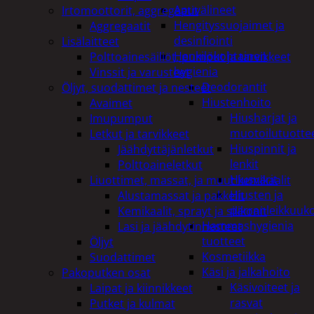
Apuvälineet
Irtomoottorit, aggregaatit
Hengityssuojaimet ja
Aggregaatit
desinfiointi
Lisälaitteet
Henkilökohtainen
Polttoainesäiliöt, pumput ja tarvikkeet
hygienia
Vinssit ja varusteet
Deodorantit
Öljyt, suodattimet ja nesteet
Hiustenhoito
Avaimet
Hiusharjat ja
Imupumput
muotoilutuotte
Letkut ja tarvikkeet
Hiuspinnit ja
Jäähdyttäjänletkut
lenkit
Polttoaineletkut
Hiusvärit
Liuottimet, massat, ja muut kemikaalit
Hiusten ja
Alustamassat ja pakkelit
parranleikkuuk
Kemikaalit, sprayt ja silikonit
Hammashygienia
Lasi ja jäähdytinnesteet
tuotteet
Öljyt
Kosmetiikka
Suodattimet
Käsi ja jalkahoito
Pakoputken osat
Käsivoiteet ja
Laipat ja kiinnikkeet
rasvat
Putket ja kulmat