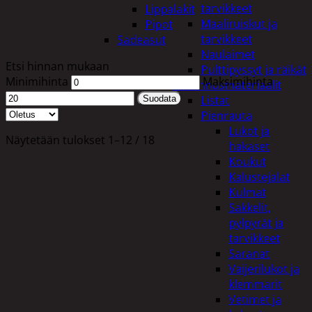
tarvikkeet
Lippalakit
Maaliruiskut ja
Pipot
tarvikkeet
Sadeasut
Naulaimet
Etsi hinnan mukaan
Pulttipyssyt ja räikät
Minimihinta
Maksimihinta
Rakennusmateriaalit
Listat
Suodata
Pienrauta
Lukot ja
Näytetään tulokset 1–12 / 18
hakaset
Koukut
Kalustejalat
Kulmat
Sakkelit,
pylpyrät ja
tarvikkeet
Saranat
Vaijerilukot ja
klemmarit
Vetimet ja