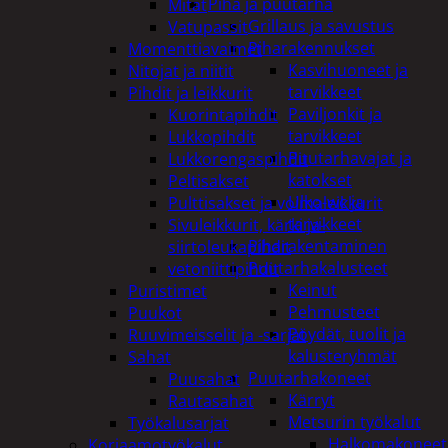
Piha ja puutarha
Mitat
Grillaus ja savustus
Vatupassit
Piharakennukset
Momenttiavaimet
Kasvihuoneet ja
Nitojat ja niitit
tarvikkeet
Pihdit ja leikkurit
Paviljonkit ja
Kuorintapihdit
tarvikkeet
Lukkopihdit
Puutarhavajat ja
Lukkorengaspihdit
katokset
Peltisakset
Ulko-wc ja
Pulttisakset ja voimaleikkurit
tarvikkeet
Sivuleikkurit, kärki ja-
Piharakentaminen
siirtoleukapihdit
Puutarhakalusteet
vetoniittipihdit
Keinut
Puristimet
Pehmusteet
Puukot
Pöydät, tuolit ja
Ruuvimeisselit ja -sarjat
kalusteryhmät
Sahat
Puutarhakoneet
Puusahat
Kärryt
Rautasahat
Metsurin työkalut
Työkalusarjat
Halkomakoneet
Korjaamotyökalut