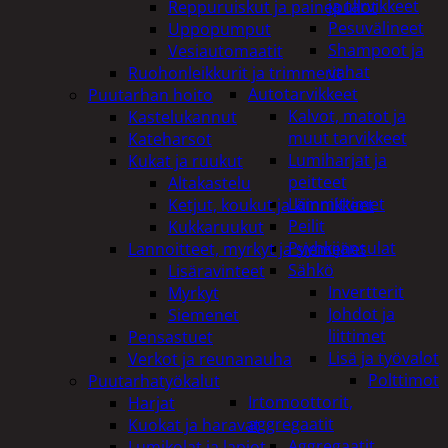
ja tarvikkeet
Reppuruiskut ja painepullot
Pesuvälineet
Uppopumput
Shampoot ja
Vesiautomaatit
vahat
Ruohonleikkurit ja trimmerit
Autotarvikkeet
Puutarhan hoito
Kalvot, matot ja
Kastelukannut
muut tarvikkeet
Kateharsot
Lumiharjat ja
Kukat ja ruukut
peitteet
Altakastelu
Lämmittimet
Ketjut, koukut ja kiinnikkeet
Peilit
Kukkaruukut
Pyyhkijänsulat
Lannoitteet, myrkyt ja siemenet
Sähkö
Lisäravinteet
Invertterit
Myrkyt
Johdot ja
Siemenet
liittimet
Pensastuet
Lisä ja työvalot
Verkot ja reunanauha
Polttimot
Puutarhatyökalut
Irtomoottorit,
Harjat
aggregaatit
Kuokat ja haravat
Aggregaatit
Lumikolat ja lapiot