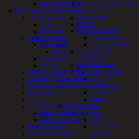
Kelloradiot, sääasemat ja
Lumityövälineet
lämpömittarit
Kodin elektroniikka ja laitteet
Oheislaitteet
Imurit ja tarvikkeet
Paristot
Imurit
Puhelintarvikkeet
Pölypussit
Johdot ja laturit
Kaapelit ja johdot
Kotelot ja telineet
Äänikaapelit
Tv-tarvikkeet ja
Liittimet
seinätelineet
Datakaapelit
Varavirtalaitteet
Liittimet
Viihde-elektroniikka
Kahvin ja vedenkeittimet
Bluetooth
Keittolevyt ja paistoraudat
kaiuttimet
Kelloradiot, sääasemat ja lämpömittarit
Kuulokkeet
Oheislaitteet
Radiot
Paristot
Koti ja sisustus
Puhelintarvikkeet
Huonekalut
Johdot ja laturit
Kaapit
Kotelot ja telineet
Kenkätelineet ja
Tehosekoittimet
naulakot
Tietokonetarvikkeet