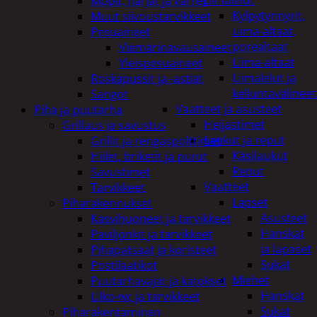
uimalelut
Mopit, harjat ja varret
Kylpytynnyrit,
Muut siivoustarvikkeet
uima-altaat,
Pesuaineet
porealtaat
Viemärinavausaineet
Uima-altaat
Yleispesuaineet
Uimalelut ja
Roskapussit ja -astiat
kelluntavälineet
Sangot
Vaatteet ja asusteet
Piha ja puutarha
Heijastimet
Grillaus ja savustus
Laukut ja reput
Grillit ja rengaspolttimet
Käsilaukut
Hiilet, briketit ja purut
Reput
Savustimet
Vaatteet
Tarvikkeet
Lapset
Piharakennukset
Asusteet
Kasvihuoneet ja tarvikkeet
Hanskat
Paviljonkit ja tarvikkeet
ja lapaset
Pihapatsaat ja koristeet
Sukat
Postilaatikot
Miehet
Puutarhavajat ja katokset
Hanskat
Ulko-wc ja tarvikkeet
Sukat
Piharakentaminen