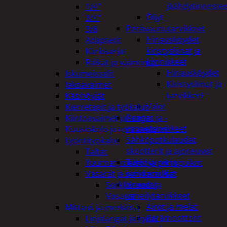
jäähdytinnestee
1/4"
Öljyt
3/4"
Perävaunutarvikkeet
3/8
Hinausköydet,
Adapterit
kiristysliinat ja
Kärkisarjat
kiinnikkeet
Räikät ja vääntimet
Hinausköydet
Iskumeisselit
Kiristysliinat ja
Jakoavaimet
tarvikkeet
Käsihöylät
Valot
Kierretapit ja työkalut
Rengas ja -
Kiintoavaimet ja -sarjat
vannetarvikkeet
Kuusiokolo ja torx-avaimet
Sähköpotkulaudat,
Lyöntityökalut
skootterit ja ajoneuvot
Taltat
Tukkikärryt ja
Tuurnat, meistit ja piirtopuikot
juontopulkat
Vasarat ja sorkkaraudat
Veneet ja
Sorkkaraudat
veneilytarvikkeet
Vasarat
Airot ja melat
Mittaus ja merkintä
Perämoottorit
Linjalangat ja kynät