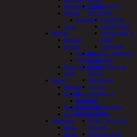
Maalit, lakat ja
Hanskat ja lapaset
ohentimet
Kengät
Liuottimet
Sandaalit
Metallimaalit
Sukat
Spraymaalit ja
Miehet
-lakat
Hanskat
Talomaalit
Kengät
Muuraus, tapetointi
Sandaalit
ja laatoitus
Talvikengät
Pensselit telat ja
Paidat ja housut
lastat
Sukat
Sekoittimet
Naiset
Suojaus
Hanskat
Muut työkalut ja
Kengät
tarvikkeet
Sandaalit
Paineilmatyökalut ja
Paidat ja housut
kompressorit
Sukat ja säärystimet
Letkut, liittimet ja
Päähineet
pistoolit
Hatut
Letkut ja muut
Huivit