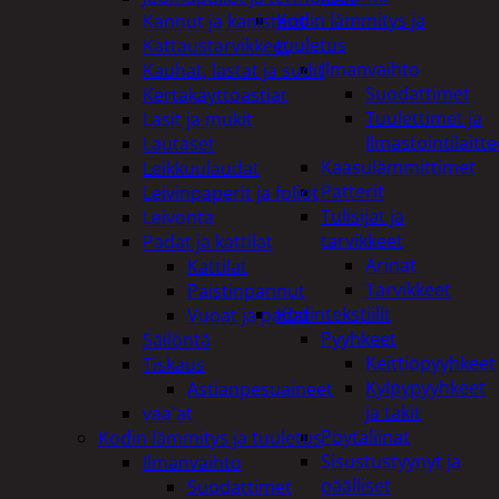
Kodin lämmitys ja
Kannut ja kanisterit
tuuletus
Kattaustarvikkeet
Ilmanvaihto
Kauhat, lastat ja sudit
Suodattimet
Kertakäyttöastiat
Tuulettimet ja
Lasit ja mukit
Ilmastointilaitte
Lautaset
Kaasulämmittimet
Leikkuulaudat
Patterit
Leivinpaperit ja foliot
Tulisijat ja
Leivonta
tarvikkeet
Padat ja kattilat
Arinat
Kattilat
Tarvikkeet
Paistinpannut
Kodintekstiilit
Vuoat ja padat
Pyyhkeet
Säilöntä
Keittiöpyyhkeet
Tiskaus
Kylpypyyhkeet
Astianpesuaineet
ja takit
vaa'at
Pöytäliinat
Kodin lämmitys ja tuuletus
Sisustustyynyt ja
Ilmanvaihto
päälliset
Suodattimet