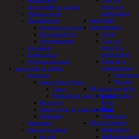
Tuurnat,
Koristevalot
meistit ja
Loisteputket ja lamput
piirtopuikot
Pihavalaisimet
Käsihöylät
Sisävalaisimet
Lyöntityökalut
Lednauhat ja listat
Taltat
Pöytävalaisimet
Tuurnat,
Yleisvalaisimet
meistit ja
Tarvikkeet
piirtopuikot
Taskulamput
Vasarat ja
Työmaavalaisimet
sorkkaraudat
Vapaa-aika ja urheilu
Sorkkarau
Askartelu
Vasarat
Askartelutarvikkeet
Mittaus ja merkintä
Tarrat
Linjalangat ja
Värityskirjat paperit ja arkit
kynät
Miniatyyri
Mitat
Sakset, liimat ja muut tarvikkeet
Vatupassit
Värikynät
Pihdit ja leikkurit
Harrasteet
Lukkopihdit
Käsityötarvikkeet
Lukkorengaspih
Langat