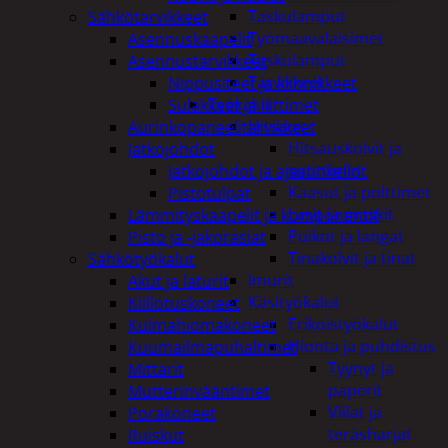
Taskulamput
Sähkötarvikkeet
Työmaavalaisimet
Asennuskaapelit
Taskulamput
Asennustarvikkeet
Tarvikkeet
Nippusiteet ja kiinnikkeet
Työkalut
Sulakkeet ja liittimet
Hitsaus
Aurinkopaneelitarvikkeet
Hitsauskolvit ja
Jatkojohdot
suuttimet
Jatkojohdot ja ajastinkellot
Kaasut ja polttimet
Pistotulpat
Lasit ja maskit
Lämmityskaapelit ja komponentit
Puikot ja langat
Pisto ja -jakorasiat
Tinakolvit ja tinat
Sähkötyökalut
Imurit
Akut ja laturit
Käsityökalut
Kiillotuskoneet
Erikoistyökalut
Kulmahiomakoneet
Hionta ja puhdistus
Kuumailmapuhaltimet
Tyynyt ja
Mittarit
paperit
Mutterinvääntimet
Viilat ja
Porakoneet
teräsharjat
Ruiskut