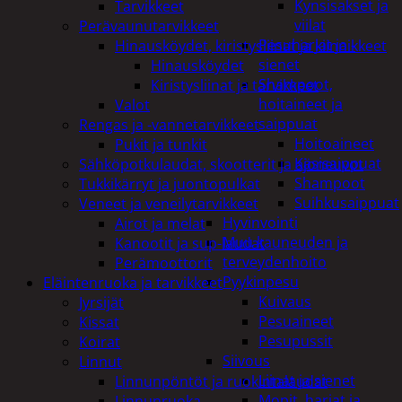
Kynsisakset ja
Tarvikkeet
viilat
Perävaunutarvikkeet
Pesuharjat ja -
Hinausköydet, kiristysliinat ja kiinnikkeet
sienet
Hinausköydet
Shampoot,
Kiristysliinat ja tarvikkeet
hoitaineet ja
Valot
saippuat
Rengas ja -vannetarvikkeet
Hoitoaineet
Pukit ja tunkit
Käsisaippuat
Sähköpotkulaudat, skootterit ja ajoneuvot
Shampoot
Tukkikärryt ja juontopulkat
Suihkusaippuat
Veneet ja veneilytarvikkeet
Hyvinvointi
Airot ja melat
Muu kauneuden ja
Kanootit ja sup-laudat
terveydenhoito
Perämoottorit
Pyykinpesu
Eläintenruoka ja tarvikkeet
Kuivaus
Jyrsijät
Pesuaineet
Kissat
Pesupussit
Koirat
Siivous
Linnut
Liinat ja sienet
Linnunpöntöt ja ruokintalaudat
Mopit, harjat ja
Linnunruoka