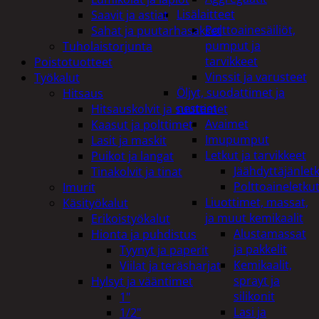
Lisälaitteet
Saavit ja astiat
Polttoainesäiliöt,
Sahat ja puutarhasakset
pumput ja
Tuholaistorjunta
tarvikkeet
Poistotuotteet
Vinssit ja varusteet
Työkalut
Öljyt, suodattimet ja
Hitsaus
nesteet
Hitsauskolvit ja suuttimet
Avaimet
Kaasut ja polttimet
Imupumput
Lasit ja maskit
Letkut ja tarvikkeet
Puikot ja langat
Jäähdyttäjänlet
Tinakolvit ja tinat
Polttoaineletku
Imurit
Liuottimet, massat,
Käsityökalut
ja muut kemikaalit
Erikoistyökalut
Alustamassat
Hionta ja puhdistus
ja pakkelit
Tyynyt ja paperit
Kemikaalit,
Viilat ja teräsharjat
sprayt ja
Hylsyt ja vääntimet
silikonit
1"
Lasi ja
1/2"