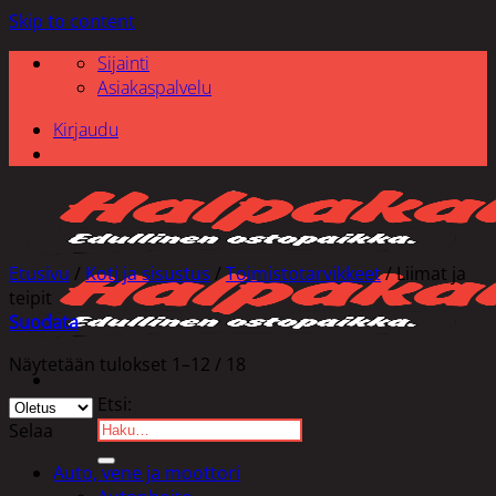
Skip to content
Sijainti
Asiakaspalvelu
Kirjaudu
Etusivu
/
Koti ja sisustus
/
Toimistotarvikkeet
/
Liimat ja
teipit
Suodata
Näytetään tulokset 1–12 / 18
Etsi:
Selaa
Auto, vene ja moottori