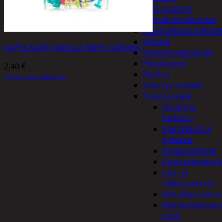
Akut ja laturit
Kulmahiomakoneet
Kuumailmapuhaltim
Mittarit
KAPEL KARTTANEULA 50KPL VÄRIMIX
Mutterinvääntimet
Porakoneet
2,40
€
Ruiskut
Lisää ostoskoriin
Sahat ja sirkkelit
Terät ja laikat
Hionta ja
katkaisu
Kierretapit ja
työkalut
Kiviporanterät
Kuviosahanterä
Lasi- ja
tiiliporanterät
Metalliporanter
Monitoimikone
terät