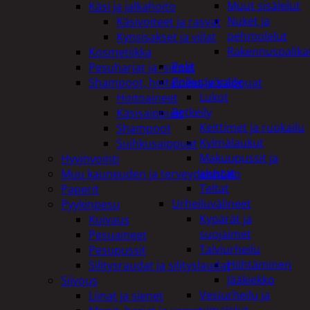
Muut sisälelut
Käsi ja jalkahoito
Nuket ja
Käsivoiteet ja rasvat
pehmolelut
Kynsisakset ja viilat
Rakennuspalika
Kosmetiikka
Pelit
Pesuharjat ja -sienet
Polkupyöräily
Shampoot, hoitaineet ja saippuat
Lukot
Hoitoaineet
Retkeily
Käsisaippuat
Keittimet ja ruokailu
Shampoot
Kylmälaukut
Suihkusaippuat
Makuupussit ja
Hyvinvointi
alustat
Muu kauneuden ja terveydenhoito
Teltat
Paperit
Urheiluvälineet
Pyykinpesu
Kypärät ja
Kuivaus
suojaimet
Pesuaineet
Talviurheilu
Pesupussit
Hiihtäminen
Silitysraudat ja silityslaudat
Jääkiekko
Siivous
Vesiurheilu ja
Liinat ja sienet