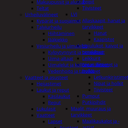
Teipit
Makuupussit ja alustat
Tiivisteet
Teltat
LVI
Urheiluvälineet
Allaskaapit, hanat ja
Kypärät ja suojaimet
tarvikkeet
Talviurheilu
Hanat
Hiihtäminen
Kaapistot
Jääkiekko
Hajulukot, kaivot ja
Vesiurheilu ja uimalelut
tarvikkeet
Kylpytynnyrit ja porealtaat
Leikkurit
Uima-altaat
Nipat, liittimet ja
Uimalelut ja kelluntavälineet
holkit
Vedenhoito ja tarvikkeet
Letkunkiristime
Vaatteet ja asusteet
Nipat ja holkit
Heijastimet
Tiivisteet
Laukut ja reput
Pumput
Käsilaukut
Putkipihdit
Reput
Maalit, muuraus ja
Lukulasit
tarvikkeet
Vaatteet
Maalikaukalot ja -
Lapset
astiat
Asusteet