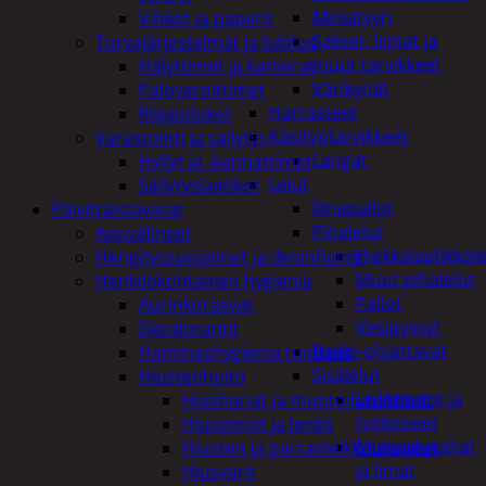
Miniatyyri
Vihkot ja paperit
Sakset, liimat ja
Turvajärjestelmät ja lukitus
muut tarvikkeet
Hälyttimet ja kamerat
Värikynät
Palovaroittimet
Harrasteet
Riippulukot
Käsityötarvikkeet
Varastointi ja säilytys
Langat
Hyllyt ja -kannattimet
Lelut
Säilytyslaatikot
Ilmapallot
Päivittäistavarat
Pihalelut
Apuvälineet
Hiekkalaatikkole
Hengityssuojaimet ja desinfiointi
Muut pihalelut
Henkilökohtainen hygienia
Pallot
Aurinkorasvat
Vesipyssyt
Deodorantit
Radio-ohjattavat
Hammashygienia tuotteet
Sisälelut
Hiustenhoito
Leikkiautot ja
Hiusharjat ja muotoilutuotteet
työkoneet
Hiuspinnit ja lenkit
Muovailuvahat
Hiusten ja parranleikkuukoneet
ja limat
Hiusvärit