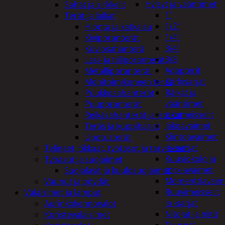
Hylsyt ja vääntimet
Sahat ja sirkkelit
1"
Terät ja laikat
1/2"
Hionta ja katkaisu
1/4"
Kiviporanterät
3/4"
Kuviosahanterä
3/8
Lasi- ja tiiliporanterät
Adapterit
Metalliporanterät
Kärkisarjat
Monitoimikoneen terät
Räikät ja
Puukkosahanterät
vääntimet
Puuporanterät
Iskumeisselit
Reikäsahanterät ja istukat
Jakoavaimet
Teräs ja kuppiharjat
Kiintoavaimet
Upotusterät
ja -sarjat
Telineet, tikkaat, työtasot ja tarvikkeet
Kuusiokolo ja
Työasut ja suojaimet
torx-avaimet
Suojalasit ja kuulosuojaimet
Momenttiavaim
Vaunut ja pöydät
Ruuvimeisselit
Valaisimet ja lamput
ja -sarjat
Aurinkokennovalot
Nitojat ja niitit
Koristevalaisimet