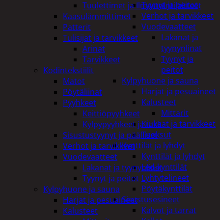
Tyynyt ja peitot
Tuulettimet ja Ilmastointilaitteet
Verhot ja tarvikkeet
Kaasulämmittimet
Vuodevaatteet
Patterit
Lakanat ja
Tulisijat ja tarvikkeet
tyynynlinat
Arinat
Tyynyt ja
Tarvikkeet
peitot
Kodintekstiilit
Kylpyhuone ja sauna
Matot
Harjat ja pesuaineet
Pöytäliinat
Kalusteet
Pyyhkeet
Mittarit
Keittiöpyyhkeet
Kiukaat ja tarvikkeet
Kylpypyyhkeet ja takit
Tuoksut
Sisustustyynyt ja päälliset
Kynttilät ja lyhdyt
Verhot ja tarvikkeet
Kynttilät ja lyhdyt
Vuodevaatteet
Led-kynttilät
Lakanat ja tyynynlinat
Lyhtytelineet
Tyynyt ja peitot
Pöytäkynttilät
Kylpyhuone ja sauna
Sisustusesineet
Harjat ja pesuaineet
Kalvot ja tarrat
Kalusteet