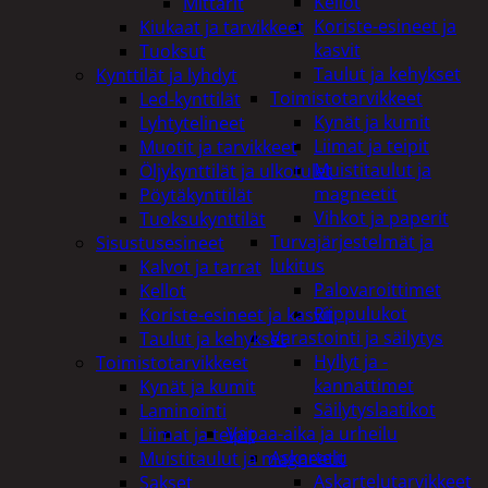
Kellot
Mittarit
Koriste-esineet ja
Kiukaat ja tarvikkeet
kasvit
Tuoksut
Taulut ja kehykset
Kynttilät ja lyhdyt
Toimistotarvikkeet
Led-kynttilät
Kynät ja kumit
Lyhtytelineet
Liimat ja teipit
Muotit ja tarvikkeet
Muistitaulut ja
Öljykynttilät ja ulkotulet
magneetit
Pöytäkynttilät
Vihkot ja paperit
Tuoksukynttilät
Turvajärjestelmät ja
Sisustusesineet
lukitus
Kalvot ja tarrat
Palovaroittimet
Kellot
Riippulukot
Koriste-esineet ja kasvit
Varastointi ja säilytys
Taulut ja kehykset
Hyllyt ja -
Toimistotarvikkeet
kannattimet
Kynät ja kumit
Säilytyslaatikot
Laminointi
Vapaa-aika ja urheilu
Liimat ja teipit
Askartelu
Muistitaulut ja magneetit
Askartelutarvikkeet
Sakset