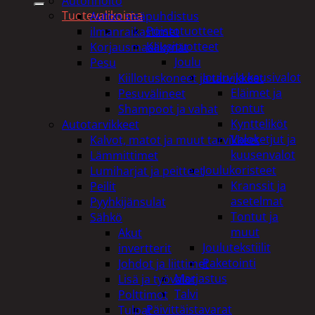
Autonhoito
Tuotevalikoima
Auton sisäpuhdistus
Poistotuotteet
ilmanraikastimet
Kausituotteet
Korjausmaalikynät
Joulu
Pesu
Joulu- ja kausivalot
Kiillotuskoneet ja tarvikkeet
Eläimet ja
Pesuvälineet
tontut
Shampoot ja vahat
Kyntteliköt
Autotarvikkeet
Valoketjut ja
Kalvot, matot ja muut tarvikkeet
kuusenvalot
Lämmittimet
Joulukoristeet
Lumiharjat ja peitteet
Kranssit ja
Peilit
asetelmat
Pyyhkijänsulat
Tontut ja
Sähkö
muut
Akut
Joulutekstiilit
invertterit
Paketointi
Johdot ja liittimet
Marjastus
Lisä ja työvalot
Talvi
Polttimot
Päivittäistavarat
Tulpat