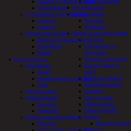
Peilit
Adapterit, liittimet ja telakointiasemat
Huonetuoksut
Verkkolaitteet
Juhlatarvikkeet
Tv-tarvikkeet ja seinätelineet
Koristelu
Antennit
Paketointi
Liittimet
Keittiö ja taloustarvikkeet
Viihde-elektroniikka
Aterimet
Bluetooth kaiuttimet
Juomapullot ja
Kuulokkeet
termokset
Radiot
Kannut ja kanisterit
Koti ja sisustus
Kauhat, lastat ja
Huonekalut
sudit
Kaapit
Kattaustarvikkeet
Kenkätelineet ja naulakot
Kertakäyttöastiat
Peilit
Lautaset
Huonetuoksut
Lasit ja mukit
Juhlatarvikkeet
Leikkuulaudat
Koristelu
Padat ja kattilat
Paketointi
Tiskaus
Keittiö ja taloustarvikkeet
Astianpesuaine
Aterimet
Säilöntä
Juomapullot ja termokset