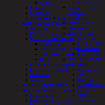
Vesiautomaatit
Tiivisteet
Ruohonleikkurit ja
Pumput
trimmerit
Putkipihdit
Puutarhan hoito
Vesivaraajat
Kastelukannut
Maalit, muuraus ja tarvikkeet
Kateharsot
Liuottimet
Kukat ja ruukut
Maalikaukalot ja -astiat
Altakastelu
Maalit, lakat ja ohentimet
Ketjut, koukut
Metallimaalit
ja kiinnikkeet
Puuöljyt ja suoja-aineet
Kukkaruukut
Spraymaalit ja -lakat
Lannoitteet, myrkyt
Talomaalit
ja siemenet
Muuraus, tapetointi ja laatoitus
Lisäravinteet
Pensselit telat ja lastat
Myrkyt
Sekoittimet
Siemenet
Suojaus
Tuholaistorjunt
Muut työkalut ja tarvikkeet
Pensastuet
Paineilmatyökalut ja kompressorit
Verkot ja
Kompressorit
reunanauha
Letkut, liittimet ja pistoolit