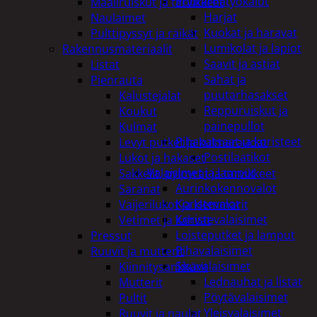
Puutarhatyökalut
Maaliruiskut ja tarvikkeet
Harjat
Naulaimet
Kuokat ja haravat
Pulttipyssyt ja räikät
Lumikolat ja lapiot
Rakennusmateriaalit
Saavit ja astiat
Listat
Sahat ja
Pienrauta
puutarhasakset
Kalustejalat
Reppuruiskut ja
Koukut
painepullot
Kulmat
Pihapatsaat ja koristeet
Levyt putket ja kulmaraudat
Postilaatikot
Lukot ja hakaset
Valaisimet ja lamput
Sakkelit, pylpyrät ja tarvikkeet
Aurinkokennovalot
Saranat
Koristevalot
Vaijerilukot ja klemmarit
Koristevalaisimet
Vetimet ja kahvat
Loisteputket ja lamput
Pressut
Pihavalaisimet
Ruuvit ja mutterit
Sisävalaisimet
Kiinnitysankkurit
Lednauhat ja listat
Mutterit
Pöytävalaisimet
Pultit
Yleisvalaisimet
Ruuvit ja naulat