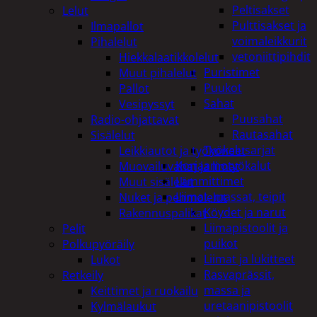
Peltisakset
Lelut
Pulttisakset ja
Ilmapallot
voimaleikkurit
Pihalelut
vetoniittipihdit
Hiekkalaatikkolelut
Puristimet
Muut pihalelut
Puukot
Pallot
Sahat
Vesipyssyt
Puusahat
Radio-ohjattavat
Rautasahat
Sisälelut
Työkalusarjat
Leikkiautot ja työkoneet
Korjaamotyökalut
Muovailuvahat ja limat
Lämmittimet
Muut sisälelut
Liimat, massat, teipit
Nuket ja pehmolelut
Köydet ja narut
Rakennuspalikat
Liimapistoolit ja
Pelit
puikot
Polkupyöräily
Liimat ja lukitteet
Lukot
Rasvaprässit,
Retkeily
massa ja
Keittimet ja ruokailu
uretaanipistoolit
Kylmälaukut