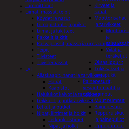
Kirveet ja
Lämmittimet
sahat
Liimat, massat, teipit
Moottorisahat
Köydet ja narut
ja tarvikkeet
Liimapistoolit ja puikot
Moottoris
Liimat ja lukitteet
ja
Pakkelit ja kitit
raivaussa
Rasvaprässit, massa ja uretaanipistoolit
Viilat ja
Teipit
teräketjut
Tiivisteet
Oksasilppurit
Tiivistemassat
Tukkisakset ja
LVI
sahapukit
Allaskaapit, hanat ja tarvikkeet
Painepesurit,
Hanat
vesiautomaatit ja
Kaapistot
uppopumput
Hajulukot kaivot ja tarvikkeet
Muut pumput
Leikkurit ja putkitarvikkeet
Painepesurit
Letkut ja putket
Reppuruiskut
Nipat, liittimet ja holkit
ja painepullot
Letkunkiristimet
Uppopumput
Nipat ja holkit