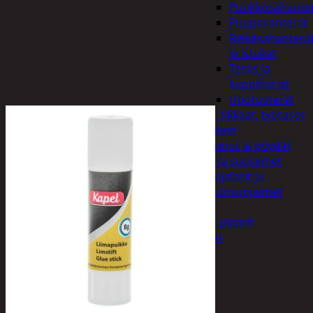
Puukkosahante
Puuporanterät
Reikäsahanterä
ja istukat
Teräs ja
kuppiharjat
Upotusterät
Telineet, tikkaat, työtasot
ja tarvikkeet
Vaunut ja pöydät
Työasut ja suojaimet
Suojalasit ja
kuulosuojaimet
Elintarvikkeet
Keksit ja piparit
Mausteet
Etsi:
Ostoskori /
0,00
€