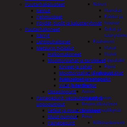
Naiset
Puutarhakalusteet
Hanskat
Keinut
Paidat ja
Pehmusteet
housut
Pöydät, tuolit ja kalusteryhmät
Sukat ja
Puutarhakoneet
säärystim
Kärryt
Päähineet
Lehtipuhaltimet
Hatut
Metsurin työkalut
Huivit
Halkomakoneet
Lippalakit
Moottorisahat ja tarvikkeet
Pipot
Kirveet ja sahat
Sadeasut
Moottorisahat ja raivaussahat
Auto, vene ja moottori
Tukkisakset ja sahapukit
Autonhoito
Viilat ja teräketjut
Auton
Oksasilppurit
sisäpuhdistus
Painepesurit, vesiautomaatit ja
Ilmanraikastimet
uppopumput
Korjausmaalikynät
Letkut ja muut tarvikkeet
Pesu
Muut pumput
Kiillotuskoneet
Painepesurit