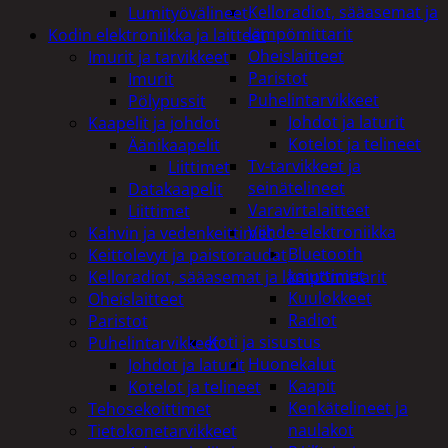
Kelloradiot, sääasemat ja
Lumityövälineet
lämpömittarit
Kodin elektroniikka ja laitteet
Oheislaitteet
Imurit ja tarvikkeet
Paristot
Imurit
Puhelintarvikkeet
Pölypussit
Johdot ja laturit
Kaapelit ja johdot
Kotelot ja telineet
Äänikaapelit
Tv-tarvikkeet ja
Liittimet
seinätelineet
Datakaapelit
Varavirtalaitteet
Liittimet
Viihde-elektroniikka
Kahvin ja vedenkeittimet
Bluetooth
Keittolevyt ja paistoraudat
kaiuttimet
Kelloradiot, sääasemat ja lämpömittarit
Kuulokkeet
Oheislaitteet
Radiot
Paristot
Koti ja sisustus
Puhelintarvikkeet
Huonekalut
Johdot ja laturit
Kaapit
Kotelot ja telineet
Kenkätelineet ja
Tehosekoittimet
naulakot
Tietokonetarvikkeet