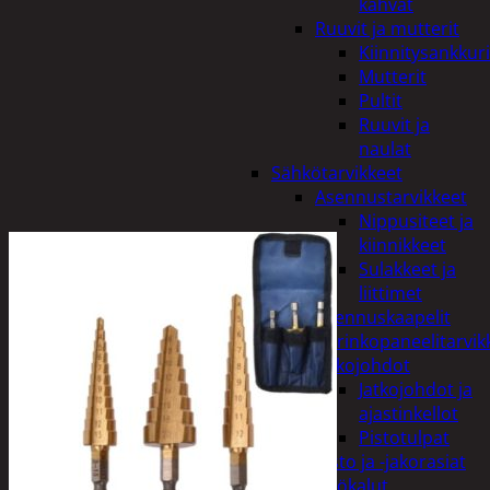
kahvat
Ruuvit ja mutterit
Kiinnitysankkuri
Mutterit
Pultit
Ruuvit ja
naulat
Sähkötarvikkeet
Asennustarvikkeet
Nippusiteet ja
kiinnikkeet
Sulakkeet ja
liittimet
Asennuskaapelit
Aurinkopaneelitarvik
Jatkojohdot
Jatkojohdot ja
ajastinkellot
Pistotulpat
Pisto ja -jakorasiat
Sähkötyökalut