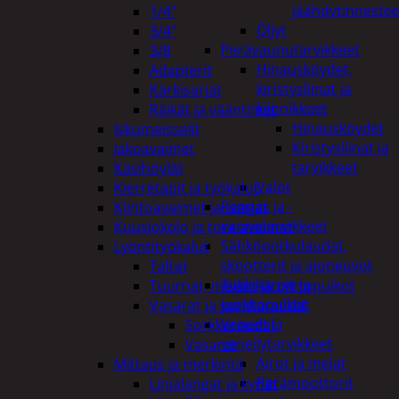
jäähdytinnestee
1/4"
Öljyt
3/4"
Perävaunutarvikkeet
3/8
Hinausköydet,
Adapterit
kiristysliinat ja
Kärkisarjat
kiinnikkeet
Räikät ja vääntimet
Hinausköydet
Iskumeisselit
Kiristysliinat ja
Jakoavaimet
tarvikkeet
Käsihöylät
Valot
Kierretapit ja työkalut
Rengas ja -
Kiintoavaimet ja -sarjat
vannetarvikkeet
Kuusiokolo ja torx-avaimet
Sähköpotkulaudat,
Lyöntityökalut
skootterit ja ajoneuvot
Taltat
Tukkikärryt ja
Tuurnat, meistit ja piirtopuikot
juontopulkat
Vasarat ja sorkkaraudat
Veneet ja
Sorkkaraudat
veneilytarvikkeet
Vasarat
Airot ja melat
Mittaus ja merkintä
Perämoottorit
Linjalangat ja kynät