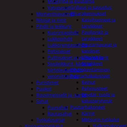
Piha ja puutarha
Mitat
Grillaus ja savustus
Vatupassit
Piharakennukset
Momenttiavaimet
Kasvihuoneet ja
Nitojat ja niitit
tarvikkeet
Pihdit ja leikkurit
Paviljonkit ja
Kuorintapihdit
tarvikkeet
Lukkopihdit
Puutarhavajat ja
Lukkorengaspihdit
katokset
Peltisakset
Ulko-wc ja
Pulttisakset ja voimaleikkurit
tarvikkeet
Sivuleikkurit, kärki ja-
Piharakentaminen
siirtoleukapihdit
Puutarhakalusteet
vetoniittipihdit
Keinut
Puristimet
Pehmusteet
Puukot
Pöydät, tuolit ja
Ruuvimeisselit ja -sarjat
kalusteryhmät
Sahat
Puutarhakoneet
Puusahat
Kärryt
Rautasahat
Metsurin työkalut
Työkalusarjat
Halkomakoneet
Korjaamotyökalut