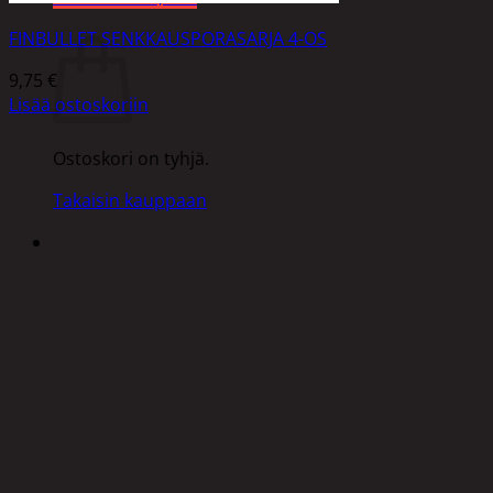
Ostoskori
FINBULLET SENKKAUSPORASARJA 4-OS
9,75
€
Lisää ostoskoriin
Ostoskori on tyhjä.
Takaisin kauppaan