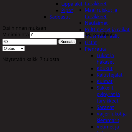
tarvikkeet
Lippalakit
Maaliruiskut ja
Pipot
tarvikkeet
Sadeasut
Naulaimet
Etsi hinnan mukaan
Pulttipyssyt ja räikät
Minimihinta
Maksimihinta
Rakennusmateriaalit
Listat
Suodata
Pienrauta
Lukot ja
Näytetään kaikki 7 tulosta
hakaset
Koukut
Kalustejalat
Kulmat
Sakkelit,
pylpyrät ja
tarvikkeet
Saranat
Vaijerilukot ja
klemmarit
Vetimet ja