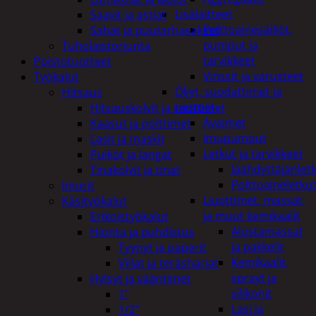
Lisälaitteet
Saavit ja astiat
Polttoainesäiliöt,
Sahat ja puutarhasakset
pumput ja
Tuholaistorjunta
tarvikkeet
Poistotuotteet
Vinssit ja varusteet
Työkalut
Öljyt, suodattimet ja
Hitsaus
nesteet
Hitsauskolvit ja suuttimet
Avaimet
Kaasut ja polttimet
Imupumput
Lasit ja maskit
Letkut ja tarvikkeet
Puikot ja langat
Jäähdyttäjänlet
Tinakolvit ja tinat
Polttoaineletku
Imurit
Liuottimet, massat,
Käsityökalut
ja muut kemikaalit
Erikoistyökalut
Alustamassat
Hionta ja puhdistus
ja pakkelit
Tyynyt ja paperit
Kemikaalit,
Viilat ja teräsharjat
sprayt ja
Hylsyt ja vääntimet
silikonit
1"
Lasi ja
1/2"