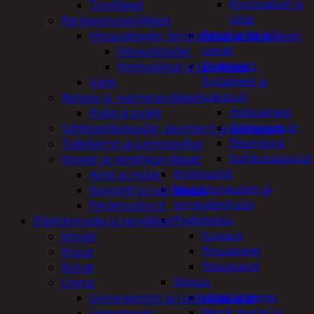
Kynsisakset ja
Tarvikkeet
viilat
Perävaunutarvikkeet
Pesuharjat ja -
Hinausköydet, kiristysliinat ja kiinnikkeet
sienet
Hinausköydet
Shampoot,
Kiristysliinat ja tarvikkeet
hoitaineet ja
Valot
saippuat
Rengas ja -vannetarvikkeet
Hoitoaineet
Pukit ja tunkit
Käsisaippuat
Sähköpotkulaudat, skootterit ja ajoneuvot
Shampoot
Tukkikärryt ja juontopulkat
Suihkusaippuat
Veneet ja veneilytarvikkeet
Hyvinvointi
Airot ja melat
Muu kauneuden ja
Kanootit ja sup-laudat
terveydenhoito
Perämoottorit
Pyykinpesu
Eläintenruoka ja tarvikkeet
Kuivaus
Jyrsijät
Pesuaineet
Kissat
Pesupussit
Koirat
Siivous
Linnut
Liinat ja sienet
Linnunpöntöt ja ruokintalaudat
Mopit, harjat ja
Linnunruoka