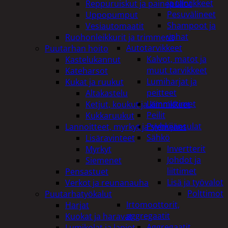
ja tarvikkeet
Reppuruiskut ja painepullot
Pesuvälineet
Uppopumput
Shampoot ja
Vesiautomaatit
vahat
Ruohonleikkurit ja trimmerit
Autotarvikkeet
Puutarhan hoito
Kalvot, matot ja
Kastelukannut
muut tarvikkeet
Kateharsot
Lumiharjat ja
Kukat ja ruukut
peitteet
Altakastelu
Lämmittimet
Ketjut, koukut ja kiinnikkeet
Peilit
Kukkaruukut
Pyyhkijänsulat
Lannoitteet, myrkyt ja siemenet
Sähkö
Lisäravinteet
Invertterit
Myrkyt
Johdot ja
Siemenet
liittimet
Pensastuet
Lisä ja työvalot
Verkot ja reunanauha
Polttimot
Puutarhatyökalut
Irtomoottorit,
Harjat
aggregaatit
Kuokat ja haravat
Aggregaatit
Lumikolat ja lapiot