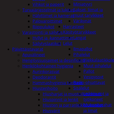
Miniatyyri
Vihkot ja paperit
Sakset, liimat ja
Turvajärjestelmät ja lukitus
muut tarvikkeet
Hälyttimet ja kamerat
Värikynät
Palovaroittimet
Harrasteet
Riippulukot
Käsityötarvikkeet
Varastointi ja säilytys
Langat
Hyllyt ja -kannattimet
Lelut
Säilytyslaatikot
Ilmapallot
Päivittäistavarat
Pihalelut
Apuvälineet
Hiekkalaatikkole
Hengityssuojaimet ja desinfiointi
Muut pihalelut
Henkilökohtainen hygienia
Pallot
Aurinkorasvat
Vesipyssyt
Deodorantit
Radio-ohjattavat
Hammashygienia tuotteet
Sisälelut
Hiustenhoito
Leikkiautot ja
Hiusharjat ja muotoilutuotteet
työkoneet
Hiuspinnit ja lenkit
Muovailuvahat
Hiusten ja parranleikkuukoneet
ja limat
Hiusvärit