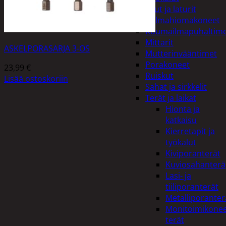
Akut ja laturit
Kulmahiomakoneet
Kuumailmapuhaltim
Mittarit
ASKELPORASARJA 3-OS
Mutterinvääntimet
Porakoneet
23,99
€
Ruiskut
Lisää ostoskoriin
Sahat ja sirkkelit
Terät ja laikat
Hionta ja
katkaisu
Kierretapit ja
työkalut
Kiviporanterät
Kuviosahanterä
Lasi- ja
tiiliporanterät
Metalliporanter
Monitoimikone
terät