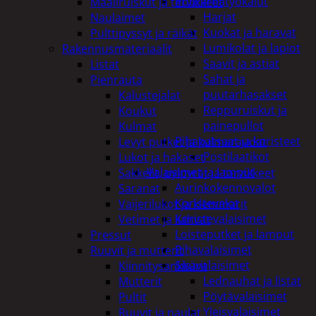
Puutarhatyökalut
Maaliruiskut ja tarvikkeet
Harjat
Naulaimet
Kuokat ja haravat
Pulttipyssyt ja räikät
Lumikolat ja lapiot
Rakennusmateriaalit
Saavit ja astiat
Listat
Sahat ja
Pienrauta
puutarhasakset
Kalustejalat
Reppuruiskut ja
Koukut
painepullot
Kulmat
Pihapatsaat ja koristeet
Levyt putket ja kulmaraudat
Postilaatikot
Lukot ja hakaset
Valaisimet ja lamput
Sakkelit, pylpyrät ja tarvikkeet
Aurinkokennovalot
Saranat
Koristevalot
Vaijerilukot ja klemmarit
Koristevalaisimet
Vetimet ja kahvat
Loisteputket ja lamput
Pressut
Pihavalaisimet
Ruuvit ja mutterit
Sisävalaisimet
Kiinnitysankkurit
Lednauhat ja listat
Mutterit
Pöytävalaisimet
Pultit
Yleisvalaisimet
Ruuvit ja naulat