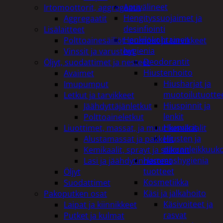
Apuvälineet
Irtomoottorit, aggregaatit
Hengityssuojaimet ja
Aggregaatit
desinfiointi
Lisälaitteet
Henkilökohtainen
Polttoainesäiliöt, pumput ja tarvikkeet
hygienia
Vinssit ja varusteet
Deodorantit
Öljyt, suodattimet ja nesteet
Hiustenhoito
Avaimet
Hiusharjat ja
Imupumput
muotoilutuotte
Letkut ja tarvikkeet
Hiuspinnit ja
Jäähdyttäjänletkut
lenkit
Polttoaineletkut
Hiusvärit
Liuottimet, massat, ja muut kemikaalit
Hiusten ja
Alustamassat ja pakkelit
parranleikkuuk
Kemikaalit, sprayt ja silikonit
Hammashygienia
Lasi ja jäähdytinnesteet
tuotteet
Öljyt
Kosmetiikka
Suodattimet
Käsi ja jalkahoito
Pakoputken osat
Käsivoiteet ja
Laipat ja kiinnikkeet
rasvat
Putket ja kulmat