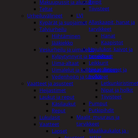
Teipit
Makuupussit ja alustat
Tiivisteet
Teltat
LVI
Urheiluvälineet
Allaskaapit, hanat ja
Kypärät ja suojaimet
tarvikkeet
Talviurheilu
Hanat
Hiihtäminen
Kaapistot
Jääkiekko
Hajulukot, kaivot ja
Vesiurheilu ja uimalelut
tarvikkeet
Kylpytynnyrit ja porealtaat
Leikkurit
Uima-altaat
Nipat, liittimet ja
Uimalelut ja kelluntavälineet
holkit
Vedenhoito ja tarvikkeet
Letkunkiristime
Vaatteet ja asusteet
Nipat ja holkit
Heijastimet
Tiivisteet
Laukut ja reput
Pumput
Käsilaukut
Putkipihdit
Reput
Maalit, muuraus ja
Lukulasit
tarvikkeet
Vaatteet
Maalikaukalot ja -
Lapset
astiat
Asusteet