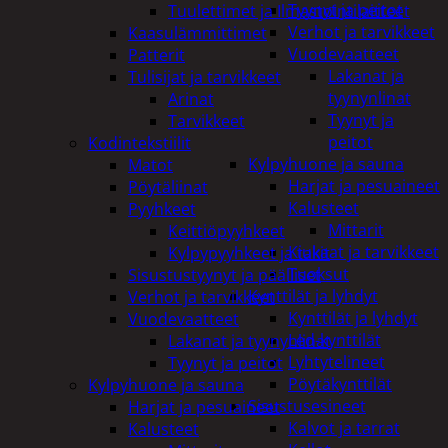
Tyynyt ja peitot
Tuulettimet ja Ilmastointilaitteet
Verhot ja tarvikkeet
Kaasulämmittimet
Vuodevaatteet
Patterit
Lakanat ja
Tulisijat ja tarvikkeet
tyynynlinat
Arinat
Tyynyt ja
Tarvikkeet
peitot
Kodintekstiilit
Kylpyhuone ja sauna
Matot
Harjat ja pesuaineet
Pöytäliinat
Kalusteet
Pyyhkeet
Mittarit
Keittiöpyyhkeet
Kiukaat ja tarvikkeet
Kylpypyyhkeet ja takit
Tuoksut
Sisustustyynyt ja päälliset
Kynttilät ja lyhdyt
Verhot ja tarvikkeet
Kynttilät ja lyhdyt
Vuodevaatteet
Led-kynttilät
Lakanat ja tyynynlinat
Lyhtytelineet
Tyynyt ja peitot
Pöytäkynttilät
Kylpyhuone ja sauna
Sisustusesineet
Harjat ja pesuaineet
Kalvot ja tarrat
Kalusteet