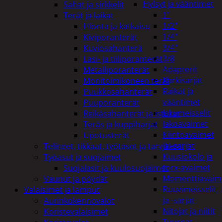
Hylsyt ja vääntimet
Sahat ja sirkkelit
1"
Terät ja laikat
1/2"
Hionta ja katkaisu
1/4"
Kiviporanterät
3/4"
Kuviosahanterä
3/8
Lasi- ja tiiliporanterät
Adapterit
Metalliporanterät
Kärkisarjat
Monitoimikoneen terät
Räikät ja
Puukkosahanterät
vääntimet
Puuporanterät
Iskumeisselit
Reikäsahanterät ja istukat
Jakoavaimet
Teräs ja kuppiharjat
Kiintoavaimet
Upotusterät
ja -sarjat
Telineet, tikkaat, työtasot ja tarvikkeet
Kuusiokolo ja
Työasut ja suojaimet
torx-avaimet
Suojalasit ja kuulosuojaimet
Momenttiavaim
Vaunut ja pöydät
Ruuvimeisselit
Valaisimet ja lamput
ja -sarjat
Aurinkokennovalot
Nitojat ja niitit
Koristevalaisimet