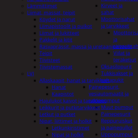
Kirveet ja
Lämmittimet
sahat
Liimat, massat, teipit
Moottorisahat
Köydet ja narut
ja tarvikkeet
Liimapistoolit ja puikot
Moottoris
Liimat ja lukitteet
ja
Pakkelit ja kitit
raivaussa
Rasvaprässit, massa ja uretaanipistoolit
Viilat ja
Teipit
teräketjut
Tiivisteet
Oksasilppurit
Tiivistemassat
Tukkisakset ja
LVI
sahapukit
Allaskaapit, hanat ja tarvikkeet
Painepesurit,
Hanat
vesiautomaatit ja
Kaapistot
uppopumput
Hajulukot kaivot ja tarvikkeet
Muut pumput
Leikkurit ja putkitarvikkeet
Painepesurit
Letkut ja putket
Reppuruiskut
Nipat, liittimet ja holkit
ja painepullot
Letkunkiristimet
Uppopumput
Nipat ja holkit