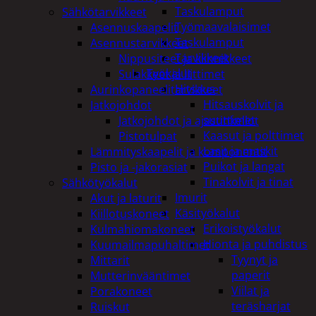
Taskulamput
Sähkötarvikkeet
Työmaavalaisimet
Asennuskaapelit
Taskulamput
Asennustarvikkeet
Tarvikkeet
Nippusiteet ja kiinnikkeet
Työkalut
Sulakkeet ja liittimet
Hitsaus
Aurinkopaneelitarvikkeet
Hitsauskolvit ja
Jatkojohdot
suuttimet
Jatkojohdot ja ajastinkellot
Kaasut ja polttimet
Pistotulpat
Lasit ja maskit
Lämmityskaapelit ja komponentit
Puikot ja langat
Pisto ja -jakorasiat
Tinakolvit ja tinat
Sähkötyökalut
Imurit
Akut ja laturit
Käsityökalut
Kiillotuskoneet
Erikoistyökalut
Kulmahiomakoneet
Hionta ja puhdistus
Kuumailmapuhaltimet
Tyynyt ja
Mittarit
paperit
Mutterinvääntimet
Viilat ja
Porakoneet
teräsharjat
Ruiskut