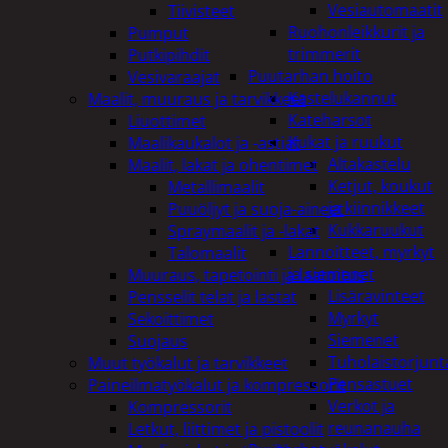
Vesiautomaatit
Tiivisteet
Ruohonleikkurit ja
Pumput
trimmerit
Putkipihdit
Puutarhan hoito
Vesivaraajat
Kastelukannut
Maalit, muuraus ja tarvikkeet
Kateharsot
Liuottimet
Kukat ja ruukut
Maalikaukalot ja -astiat
Altakastelu
Maalit, lakat ja ohentimet
Ketjut, koukut
Metallimaalit
ja kiinnikkeet
Puuöljyt ja suoja-aineet
Kukkaruukut
Spraymaalit ja -lakat
Lannoitteet, myrkyt
Talomaalit
ja siemenet
Muuraus, tapetointi ja laatoitus
Lisäravinteet
Pensselit telat ja lastat
Myrkyt
Sekoittimet
Siemenet
Suojaus
Tuholaistorjunt
Muut työkalut ja tarvikkeet
Pensastuet
Paineilmatyökalut ja kompressorit
Verkot ja
Kompressorit
reunanauha
Letkut, liittimet ja pistoolit