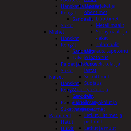
Maalit, lakat ja
Hanskat ja lapaset
ohentimet
Kengät
Liuottimet
Sandaalit
Metallimaalit
Sukat
Spraymaalit ja
Miehet
-lakat
Hanskat
Talomaalit
Kengät
Muuraus, tapetointi
Sandaalit
ja laatoitus
Talvikengät
Pensselit telat ja
Paidat ja housut
lastat
Sukat
Sekoittimet
Naiset
Suojaus
Hanskat
Muut työkalut ja
Kengät
tarvikkeet
Sandaalit
Paineilmatyökalut ja
Paidat ja housut
kompressorit
Sukat ja säärystimet
Letkut, liittimet ja
Päähineet
pistoolit
Hatut
Letkut ja muut
Huivit