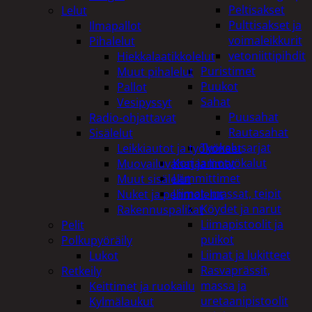
Peltisakset
Lelut
Pulttisakset ja
Ilmapallot
voimaleikkurit
Pihalelut
vetoniittipihdit
Hiekkalaatikkolelut
Puristimet
Muut pihalelut
Puukot
Pallot
Sahat
Vesipyssyt
Puusahat
Radio-ohjattavat
Rautasahat
Sisälelut
Työkalusarjat
Leikkiautot ja työkoneet
Korjaamotyökalut
Muovailuvahat ja limat
Lämmittimet
Muut sisälelut
Liimat, massat, teipit
Nuket ja pehmolelut
Köydet ja narut
Rakennuspalikat
Liimapistoolit ja
Pelit
puikot
Polkupyöräily
Liimat ja lukitteet
Lukot
Rasvaprässit,
Retkeily
massa ja
Keittimet ja ruokailu
uretaanipistoolit
Kylmälaukut