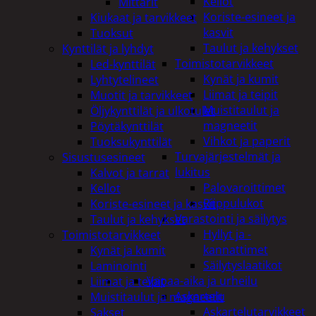
Kellot
Mittarit
Koriste-esineet ja
Kiukaat ja tarvikkeet
kasvit
Tuoksut
Taulut ja kehykset
Kynttilät ja lyhdyt
Toimistotarvikkeet
Led-kynttilät
Kynät ja kumit
Lyhtytelineet
Liimat ja teipit
Muotit ja tarvikkeet
Muistitaulut ja
Öljykynttilät ja ulkotulet
magneetit
Pöytäkynttilät
Vihkot ja paperit
Tuoksukynttilät
Turvajärjestelmät ja
Sisustusesineet
lukitus
Kalvot ja tarrat
Palovaroittimet
Kellot
Riippulukot
Koriste-esineet ja kasvit
Varastointi ja säilytys
Taulut ja kehykset
Hyllyt ja -
Toimistotarvikkeet
kannattimet
Kynät ja kumit
Säilytyslaatikot
Laminointi
Vapaa-aika ja urheilu
Liimat ja teipit
Askartelu
Muistitaulut ja magneetit
Askartelutarvikkeet
Sakset