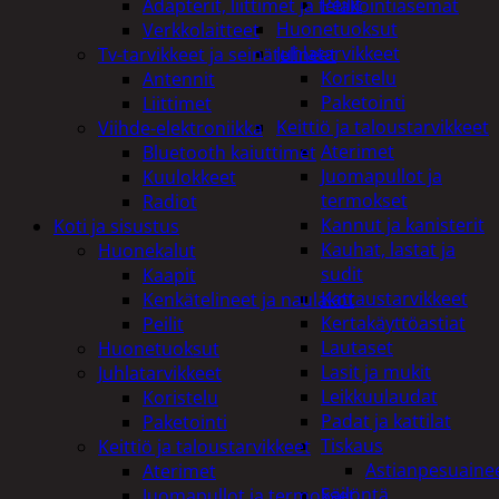
Peilit
Adapterit, liittimet ja telakointiasemat
Huonetuoksut
Verkkolaitteet
Juhlatarvikkeet
Tv-tarvikkeet ja seinätelineet
Koristelu
Antennit
Paketointi
Liittimet
Keittiö ja taloustarvikkeet
Viihde-elektroniikka
Aterimet
Bluetooth kaiuttimet
Juomapullot ja
Kuulokkeet
termokset
Radiot
Kannut ja kanisterit
Koti ja sisustus
Kauhat, lastat ja
Huonekalut
sudit
Kaapit
Kattaustarvikkeet
Kenkätelineet ja naulakot
Kertakäyttöastiat
Peilit
Lautaset
Huonetuoksut
Lasit ja mukit
Juhlatarvikkeet
Leikkuulaudat
Koristelu
Padat ja kattilat
Paketointi
Tiskaus
Keittiö ja taloustarvikkeet
Astianpesuaine
Aterimet
Säilöntä
Juomapullot ja termokset