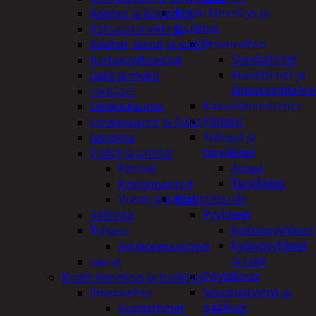
Kodin lämmitys ja
Kannut ja kanisterit
tuuletus
Kattaustarvikkeet
Ilmanvaihto
Kauhat, lastat ja sudit
Suodattimet
Kertakäyttöastiat
Tuulettimet ja
Lasit ja mukit
Ilmastointilaitte
Lautaset
Kaasulämmittimet
Leikkuulaudat
Patterit
Leivinpaperit ja foliot
Tulisijat ja
Leivonta
tarvikkeet
Padat ja kattilat
Arinat
Kattilat
Tarvikkeet
Paistinpannut
Kodintekstiilit
Vuoat ja padat
Pyyhkeet
Säilöntä
Keittiöpyyhkeet
Tiskaus
Kylpypyyhkeet
Astianpesuaineet
ja takit
vaa'at
Pöytäliinat
Kodin lämmitys ja tuuletus
Sisustustyynyt ja
Ilmanvaihto
päälliset
Suodattimet