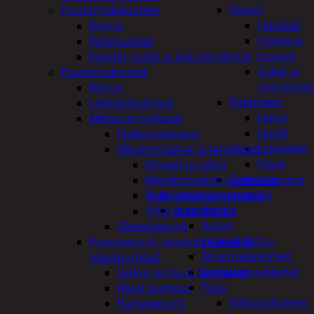
Naiset
Puutarhakalusteet
Hanskat
Keinut
Paidat ja
Pehmusteet
housut
Pöydät, tuolit ja kalusteryhmät
Sukat ja
Puutarhakoneet
säärystim
Kärryt
Päähineet
Lehtipuhaltimet
Hatut
Metsurin työkalut
Huivit
Halkomakoneet
Lippalakit
Moottorisahat ja tarvikkeet
Pipot
Kirveet ja sahat
Sadeasut
Moottorisahat ja raivaussahat
Auto, vene ja moottori
Tukkisakset ja sahapukit
Autonhoito
Viilat ja teräketjut
Auton
Oksasilppurit
sisäpuhdistus
Painepesurit, vesiautomaatit ja
Ilmanraikastimet
uppopumput
Korjausmaalikynät
Letkut ja muut tarvikkeet
Pesu
Muut pumput
Kiillotuskoneet
Painepesurit