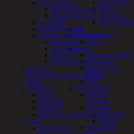
Muut sisälelut
Käsi ja jalkahoito
Nuket ja
Käsivoiteet ja rasvat
pehmolelut
Kynsisakset ja viilat
Rakennuspalika
Kosmetiikka
Pelit
Pesuharjat ja -sienet
Polkupyöräily
Shampoot, hoitaineet ja saippuat
Lukot
Hoitoaineet
Retkeily
Käsisaippuat
Keittimet ja ruokailu
Shampoot
Kylmälaukut
Suihkusaippuat
Makuupussit ja
Hyvinvointi
alustat
Muu kauneuden ja terveydenhoito
Teltat
Paperit
Urheiluvälineet
Pyykinpesu
Kypärät ja
Kuivaus
suojaimet
Pesuaineet
Talviurheilu
Pesupussit
Hiihtäminen
Silitysraudat ja silityslaudat
Jääkiekko
Siivous
Vesiurheilu ja
Liinat ja sienet