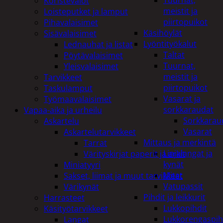
Tuurnat,
Koristevalot
meistit ja
Loisteputket ja lamput
piirtopuikot
Pihavalaisimet
Käsihöylät
Sisävalaisimet
Lyöntityökalut
Lednauhat ja listat
Taltat
Pöytävalaisimet
Tuurnat,
Yleisvalaisimet
meistit ja
Tarvikkeet
piirtopuikot
Taskulamput
Vasarat ja
Työmaavalaisimet
sorkkaraudat
Vapaa-aika ja urheilu
Sorkkarau
Askartelu
Vasarat
Askartelutarvikkeet
Mittaus ja merkintä
Tarrat
Linjalangat ja
Värityskirjat paperit ja arkit
kynät
Miniatyyri
Mitat
Sakset, liimat ja muut tarvikkeet
Vatupassit
Värikynät
Pihdit ja leikkurit
Harrasteet
Lukkopihdit
Käsityötarvikkeet
Lukkorengaspih
Langat