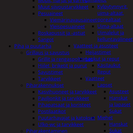
uimalelut
Mopit, harjat ja varret
Kylpytynnyrit,
Muut siivoustarvikkeet
uima-altaat,
Pesuaineet
porealtaat
Viemärinavausaineet
Uima-altaat
Yleispesuaineet
Uimalelut ja
Roskapussit ja -astiat
kelluntavälineet
Sangot
Vaatteet ja asusteet
Piha ja puutarha
Heijastimet
Grillaus ja savustus
Laukut ja reput
Grillit ja rengaspolttimet
Käsilaukut
Hiilet, briketit ja purut
Reput
Savustimet
Vaatteet
Tarvikkeet
Lapset
Piharakennukset
Asusteet
Kasvihuoneet ja tarvikkeet
Hanskat
Paviljonkit ja tarvikkeet
ja lapaset
Pihapatsaat ja koristeet
Sukat
Postilaatikot
Miehet
Puutarhavajat ja katokset
Hanskat
Ulko-wc ja tarvikkeet
Sukat
Piharakentaminen