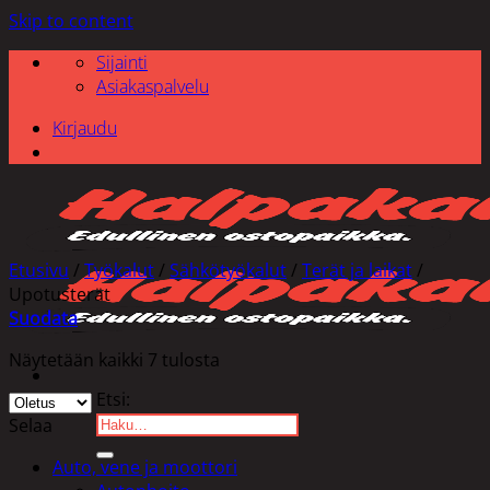
Skip to content
Sijainti
Asiakaspalvelu
Kirjaudu
Etusivu
/
Työkalut
/
Sähkötyökalut
/
Terät ja laikat
/
Upotusterät
Suodata
Näytetään kaikki 7 tulosta
Etsi:
Selaa
Auto, vene ja moottori