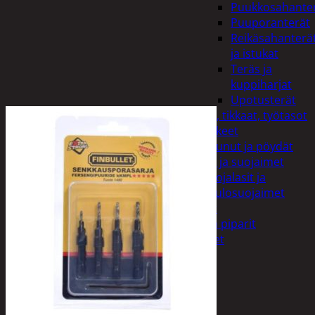
Puukkosahante
Puuporanterät
Reikäsahanterä
ja istukat
Teräs ja
kuppiharjat
Upotusterät
Telineet, tikkaat, työtasot
ja tarvikkeet
Vaunut ja pöydät
Työasut ja suojaimet
Suojalasit ja
kuulosuojaimet
Elintarvikkeet
Keksit ja piparit
Mausteet
Etsi:
Ostoskori /
0,00
€