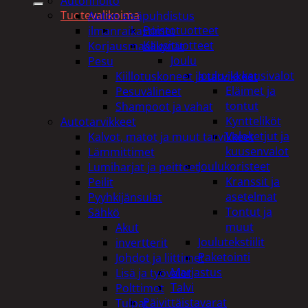
Autonhoito
Tuotevalikoima
Auton sisäpuhdistus
Poistotuotteet
ilmanraikastimet
Kausituotteet
Korjausmaalikynät
Joulu
Pesu
Joulu- ja kausivalot
Kiillotuskoneet ja tarvikkeet
Eläimet ja
Pesuvälineet
tontut
Shampoot ja vahat
Kyntteliköt
Autotarvikkeet
Valoketjut ja
Kalvot, matot ja muut tarvikkeet
kuusenvalot
Lämmittimet
Joulukoristeet
Lumiharjat ja peitteet
Kranssit ja
Peilit
asetelmat
Pyyhkijänsulat
Tontut ja
Sähkö
muut
Akut
Joulutekstiilit
invertterit
Paketointi
Johdot ja liittimet
Marjastus
Lisä ja työvalot
Talvi
Polttimot
Päivittäistavarat
Tulpat