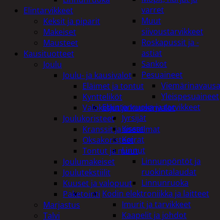
varret
Elintarvikkeet
Muut
Keksit ja piparit
siivoustarvikkeet
Makeiset
Roskapussit ja -
Mausteet
astiat
Kausituotteet
Sankot
Joulu
Pesuaineet
Joulu- ja kausivalot
Viemärinavausa
Eläimet ja tontut
Yleispesuaineet
Kyntteliköt
Eläintenruoka ja tarvikkeet
Valoketjut ja kuusenvalot
Jyrsijät
Joulukoristeet
Kissat
Kranssit ja asetelmat
Koirat
Oksakoristeet
Linnut
Tontut ja muut
Linnunpöntöt ja
Joulumakeiset
ruokintalaudat
Joulutekstiilit
Linnunruoka
Kuuset ja valopuut
Kodin elektroniikka ja laitteet
Paketointi
Imurit ja tarvikkeet
Marjastus
Kaapelit ja johdot
Talvi