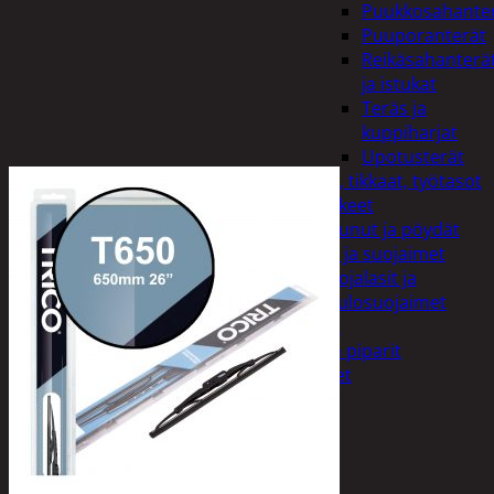
Puukkosahante
Puuporanterät
Reikäsahanterä
ja istukat
Teräs ja
kuppiharjat
Upotusterät
Telineet, tikkaat, työtasot
ja tarvikkeet
Vaunut ja pöydät
Työasut ja suojaimet
Suojalasit ja
kuulosuojaimet
Elintarvikkeet
Keksit ja piparit
Mausteet
Etsi:
Ostoskori /
0,00
€