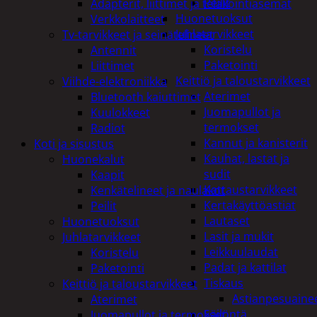
Peilit
Adapterit, liittimet ja telakointiasemat
Huonetuoksut
Verkkolaitteet
Juhlatarvikkeet
Tv-tarvikkeet ja seinätelineet
Koristelu
Antennit
Paketointi
Liittimet
Keittiö ja taloustarvikkeet
Viihde-elektroniikka
Aterimet
Bluetooth kaiuttimet
Juomapullot ja
Kuulokkeet
termokset
Radiot
Kannut ja kanisterit
Koti ja sisustus
Kauhat, lastat ja
Huonekalut
sudit
Kaapit
Kattaustarvikkeet
Kenkätelineet ja naulakot
Kertakäyttöastiat
Peilit
Lautaset
Huonetuoksut
Lasit ja mukit
Juhlatarvikkeet
Leikkuulaudat
Koristelu
Padat ja kattilat
Paketointi
Tiskaus
Keittiö ja taloustarvikkeet
Astianpesuaine
Aterimet
Säilöntä
Juomapullot ja termokset