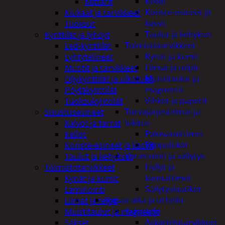
Kellot
Mittarit
Koriste-esineet ja
Kiukaat ja tarvikkeet
kasvit
Tuoksut
Taulut ja kehykset
Kynttilät ja lyhdyt
Toimistotarvikkeet
Led-kynttilät
Kynät ja kumit
Lyhtytelineet
Liimat ja teipit
Muotit ja tarvikkeet
Muistitaulut ja
Öljykynttilät ja ulkotulet
magneetit
Pöytäkynttilät
Vihkot ja paperit
Tuoksukynttilät
Turvajärjestelmät ja
Sisustusesineet
lukitus
Kalvot ja tarrat
Palovaroittimet
Kellot
Riippulukot
Koriste-esineet ja kasvit
Varastointi ja säilytys
Taulut ja kehykset
Hyllyt ja -
Toimistotarvikkeet
kannattimet
Kynät ja kumit
Säilytyslaatikot
Laminointi
Vapaa-aika ja urheilu
Liimat ja teipit
Askartelu
Muistitaulut ja magneetit
Askartelutarvikkeet
Sakset