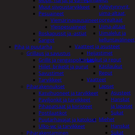
uimalelut
Mopit, harjat ja varret
Kylpytynnyrit,
Muut siivoustarvikkeet
uima-altaat,
Pesuaineet
porealtaat
Viemärinavausaineet
Uima-altaat
Yleispesuaineet
Uimalelut ja
Roskapussit ja -astiat
kelluntavälineet
Sangot
Vaatteet ja asusteet
Piha ja puutarha
Heijastimet
Grillaus ja savustus
Laukut ja reput
Grillit ja rengaspolttimet
Käsilaukut
Hiilet, briketit ja purut
Reput
Savustimet
Vaatteet
Tarvikkeet
Lapset
Piharakennukset
Asusteet
Kasvihuoneet ja tarvikkeet
Hanskat
Paviljonkit ja tarvikkeet
ja lapaset
Pihapatsaat ja koristeet
Sukat
Postilaatikot
Miehet
Puutarhavajat ja katokset
Hanskat
Ulko-wc ja tarvikkeet
Sukat
Piharakentaminen