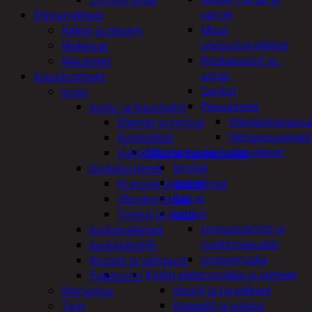
varret
Elintarvikkeet
Muut
Keksit ja piparit
siivoustarvikkeet
Makeiset
Roskapussit ja -
Mausteet
astiat
Kausituotteet
Sankot
Joulu
Pesuaineet
Joulu- ja kausivalot
Viemärinavausa
Eläimet ja tontut
Yleispesuaineet
Kyntteliköt
Eläintenruoka ja tarvikkeet
Valoketjut ja kuusenvalot
Jyrsijät
Joulukoristeet
Kissat
Kranssit ja asetelmat
Koirat
Oksakoristeet
Linnut
Tontut ja muut
Linnunpöntöt ja
Joulumakeiset
ruokintalaudat
Joulutekstiilit
Linnunruoka
Kuuset ja valopuut
Kodin elektroniikka ja laitteet
Paketointi
Imurit ja tarvikkeet
Marjastus
Kaapelit ja johdot
Talvi