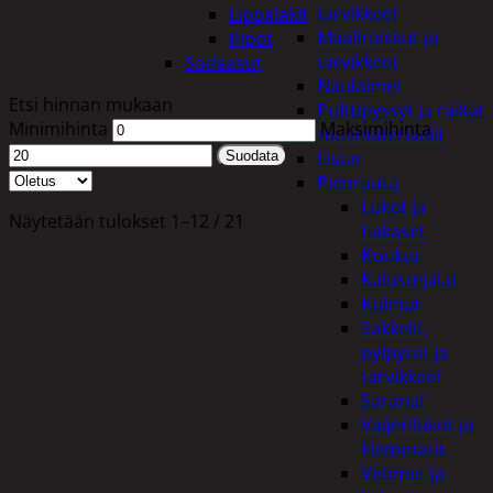
tarvikkeet
Lippalakit
Maaliruiskut ja
Pipot
tarvikkeet
Sadeasut
Naulaimet
Etsi hinnan mukaan
Pulttipyssyt ja räikät
Minimihinta
Maksimihinta
Rakennusmateriaalit
Listat
Suodata
Pienrauta
Lukot ja
Näytetään tulokset 1–12 / 21
hakaset
Koukut
Kalustejalat
Kulmat
Sakkelit,
pylpyrät ja
tarvikkeet
Saranat
Vaijerilukot ja
klemmarit
Vetimet ja