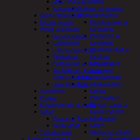
Piha ja puutarha
Mitat
Grillaus ja savustus
Vatupassit
Piharakennukset
Momenttiavaimet
Kasvihuoneet ja
Nitojat ja niitit
tarvikkeet
Pihdit ja leikkurit
Paviljonkit ja
Kuorintapihdit
tarvikkeet
Lukkopihdit
Puutarhavajat ja
Lukkorengaspihdit
katokset
Peltisakset
Ulko-wc ja
Pulttisakset ja voimaleikkurit
tarvikkeet
Sivuleikkurit, kärki ja-
Piharakentaminen
siirtoleukapihdit
Puutarhakalusteet
vetoniittipihdit
Keinut
Puristimet
Pehmusteet
Puukot
Pöydät, tuolit ja
Ruuvimeisselit ja -sarjat
kalusteryhmät
Sahat
Puutarhakoneet
Puusahat
Kärryt
Rautasahat
Metsurin työkalut
Työkalusarjat
Halkomakoneet
Korjaamotyökalut