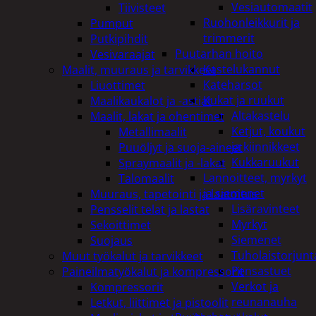
Vesiautomaatit
Tiivisteet
Ruohonleikkurit ja
Pumput
trimmerit
Putkipihdit
Puutarhan hoito
Vesivaraajat
Kastelukannut
Maalit, muuraus ja tarvikkeet
Kateharsot
Liuottimet
Kukat ja ruukut
Maalikaukalot ja -astiat
Altakastelu
Maalit, lakat ja ohentimet
Ketjut, koukut
Metallimaalit
ja kiinnikkeet
Puuöljyt ja suoja-aineet
Kukkaruukut
Spraymaalit ja -lakat
Lannoitteet, myrkyt
Talomaalit
ja siemenet
Muuraus, tapetointi ja laatoitus
Lisäravinteet
Pensselit telat ja lastat
Myrkyt
Sekoittimet
Siemenet
Suojaus
Tuholaistorjunt
Muut työkalut ja tarvikkeet
Pensastuet
Paineilmatyökalut ja kompressorit
Verkot ja
Kompressorit
reunanauha
Letkut, liittimet ja pistoolit