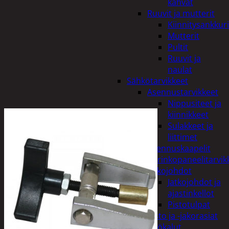
kahvat
Ruuvit ja mutterit
Kiinnitysankkuri
Mutterit
Pultit
Ruuvit ja
naulat
Sähkötarvikkeet
Asennustarvikkeet
Nippusiteet ja
kiinnikkeet
Sulakkeet ja
liittimet
Asennuskaapelit
Aurinkopaneelitarvik
Jatkojohdot
Jatkojohdot ja
ajastinkellot
Pistotulpat
Pisto ja -jakorasiat
Sähkötyökalut