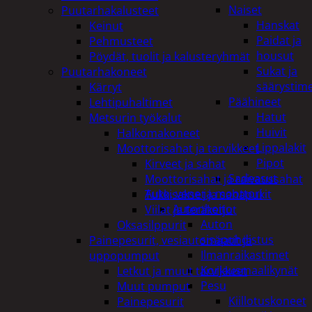
Naiset
Puutarhakalusteet
Hanskat
Keinut
Paidat ja
Pehmusteet
housut
Pöydät, tuolit ja kalusteryhmät
Sukat ja
Puutarhakoneet
säärystim
Kärryt
Päähineet
Lehtipuhaltimet
Hatut
Metsurin työkalut
Huivit
Halkomakoneet
Lippalakit
Moottorisahat ja tarvikkeet
Pipot
Kirveet ja sahat
Sadeasut
Moottorisahat ja raivaussahat
Auto, vene ja moottori
Tukkisakset ja sahapukit
Autonhoito
Viilat ja teräketjut
Auton
Oksasilppurit
sisäpuhdistus
Painepesurit, vesiautomaatit ja
Ilmanraikastimet
uppopumput
Korjausmaalikynät
Letkut ja muut tarvikkeet
Pesu
Muut pumput
Kiillotuskoneet
Painepesurit