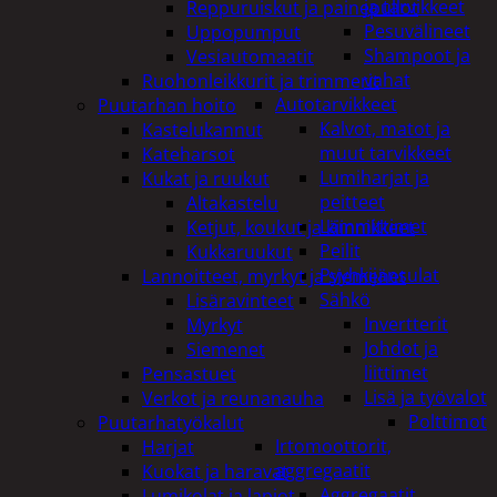
ja tarvikkeet
Reppuruiskut ja painepullot
Pesuvälineet
Uppopumput
Shampoot ja
Vesiautomaatit
vahat
Ruohonleikkurit ja trimmerit
Autotarvikkeet
Puutarhan hoito
Kalvot, matot ja
Kastelukannut
muut tarvikkeet
Kateharsot
Lumiharjat ja
Kukat ja ruukut
peitteet
Altakastelu
Lämmittimet
Ketjut, koukut ja kiinnikkeet
Peilit
Kukkaruukut
Pyyhkijänsulat
Lannoitteet, myrkyt ja siemenet
Sähkö
Lisäravinteet
Invertterit
Myrkyt
Johdot ja
Siemenet
liittimet
Pensastuet
Lisä ja työvalot
Verkot ja reunanauha
Polttimot
Puutarhatyökalut
Irtomoottorit,
Harjat
aggregaatit
Kuokat ja haravat
Aggregaatit
Lumikolat ja lapiot