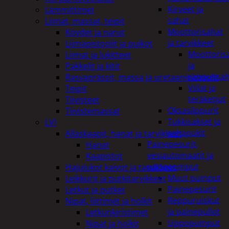
Kirveet ja
Lämmittimet
sahat
Liimat, massat, teipit
Moottorisahat
Köydet ja narut
ja tarvikkeet
Liimapistoolit ja puikot
Moottoris
Liimat ja lukitteet
ja
Pakkelit ja kitit
raivaussa
Rasvaprässit, massa ja uretaanipistoolit
Viilat ja
Teipit
teräketjut
Tiivisteet
Oksasilppurit
Tiivistemassat
Tukkisakset ja
LVI
sahapukit
Allaskaapit, hanat ja tarvikkeet
Painepesurit,
Hanat
vesiautomaatit ja
Kaapistot
uppopumput
Hajulukot kaivot ja tarvikkeet
Muut pumput
Leikkurit ja putkitarvikkeet
Painepesurit
Letkut ja putket
Reppuruiskut
Nipat, liittimet ja holkit
ja painepullot
Letkunkiristimet
Uppopumput
Nipat ja holkit