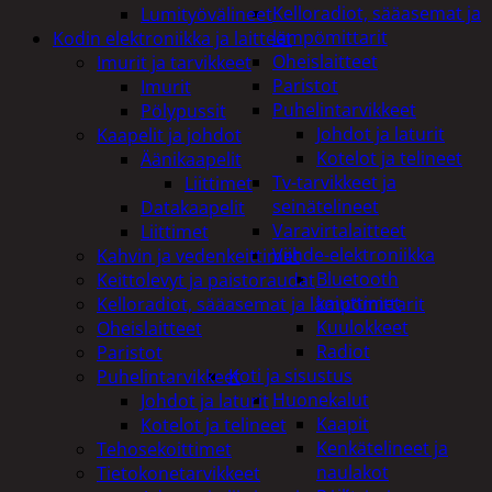
Kelloradiot, sääasemat ja
Lumityövälineet
lämpömittarit
Kodin elektroniikka ja laitteet
Oheislaitteet
Imurit ja tarvikkeet
Paristot
Imurit
Puhelintarvikkeet
Pölypussit
Johdot ja laturit
Kaapelit ja johdot
Kotelot ja telineet
Äänikaapelit
Tv-tarvikkeet ja
Liittimet
seinätelineet
Datakaapelit
Varavirtalaitteet
Liittimet
Viihde-elektroniikka
Kahvin ja vedenkeittimet
Bluetooth
Keittolevyt ja paistoraudat
kaiuttimet
Kelloradiot, sääasemat ja lämpömittarit
Kuulokkeet
Oheislaitteet
Radiot
Paristot
Koti ja sisustus
Puhelintarvikkeet
Huonekalut
Johdot ja laturit
Kaapit
Kotelot ja telineet
Kenkätelineet ja
Tehosekoittimet
naulakot
Tietokonetarvikkeet