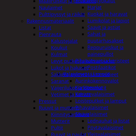
Puutarhatyökalut
Maaliruiskut ja tarvikkeet
Harjat
Naulaimet
Kuokat ja haravat
Pulttipyssyt ja räikät
Lumikolat ja lapiot
Rakennusmateriaalit
Saavit ja astiat
Listat
Sahat ja
Pienrauta
puutarhasakset
Kalustejalat
Reppuruiskut ja
Koukut
painepullot
Kulmat
Pihapatsaat ja koristeet
Levyt putket ja kulmaraudat
Postilaatikot
Lukot ja hakaset
Valaisimet ja lamput
Sakkelit, pylpyrät ja tarvikkeet
Aurinkokennovalot
Saranat
Koristevalot
Vaijerilukot ja klemmarit
Koristevalaisimet
Vetimet ja kahvat
Loisteputket ja lamput
Pressut
Pihavalaisimet
Ruuvit ja mutterit
Sisävalaisimet
Kiinnitysankkurit
Lednauhat ja listat
Mutterit
Pöytävalaisimet
Pultit
Yleisvalaisimet
Ruuvit ja naulat