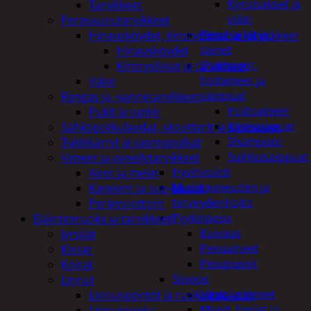
Kynsisakset ja
Tarvikkeet
viilat
Perävaunutarvikkeet
Pesuharjat ja -
Hinausköydet, kiristysliinat ja kiinnikkeet
sienet
Hinausköydet
Shampoot,
Kiristysliinat ja tarvikkeet
hoitaineet ja
Valot
saippuat
Rengas ja -vannetarvikkeet
Hoitoaineet
Pukit ja tunkit
Käsisaippuat
Sähköpotkulaudat, skootterit ja ajoneuvot
Shampoot
Tukkikärryt ja juontopulkat
Suihkusaippuat
Veneet ja veneilytarvikkeet
Hyvinvointi
Airot ja melat
Muu kauneuden ja
Kanootit ja sup-laudat
terveydenhoito
Perämoottorit
Pyykinpesu
Eläintenruoka ja tarvikkeet
Kuivaus
Jyrsijät
Pesuaineet
Kissat
Pesupussit
Koirat
Siivous
Linnut
Liinat ja sienet
Linnunpöntöt ja ruokintalaudat
Mopit, harjat ja
Linnunruoka