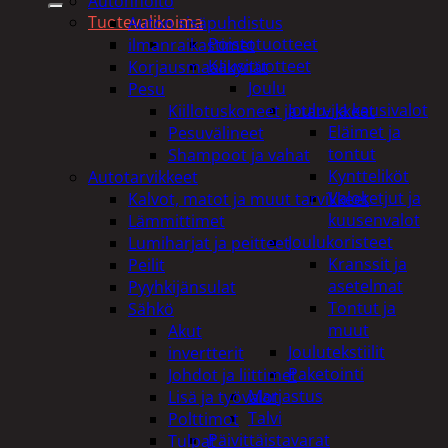
Autonhoito
Tuotevalikoima
Auton sisäpuhdistus
Poistotuotteet
ilmanraikastimet
Kausituotteet
Korjausmaalikynät
Joulu
Pesu
Joulu- ja kausivalot
Kiillotuskoneet ja tarvikkeet
Eläimet ja
Pesuvälineet
tontut
Shampoot ja vahat
Kyntteliköt
Autotarvikkeet
Valoketjut ja
Kalvot, matot ja muut tarvikkeet
kuusenvalot
Lämmittimet
Joulukoristeet
Lumiharjat ja peitteet
Kranssit ja
Peilit
asetelmat
Pyyhkijänsulat
Tontut ja
Sähkö
muut
Akut
Joulutekstiilit
invertterit
Paketointi
Johdot ja liittimet
Marjastus
Lisä ja työvalot
Talvi
Polttimot
Päivittäistavarat
Tulpat