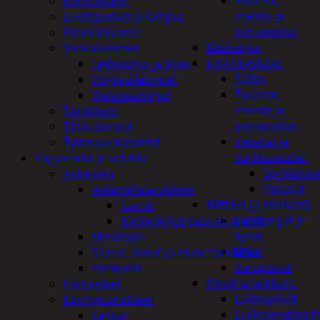
Tuurnat,
Koristevalot
meistit ja
Loisteputket ja lamput
piirtopuikot
Pihavalaisimet
Käsihöylät
Sisävalaisimet
Lyöntityökalut
Lednauhat ja listat
Taltat
Pöytävalaisimet
Tuurnat,
Yleisvalaisimet
meistit ja
Tarvikkeet
piirtopuikot
Taskulamput
Vasarat ja
Työmaavalaisimet
sorkkaraudat
Vapaa-aika ja urheilu
Sorkkarau
Askartelu
Vasarat
Askartelutarvikkeet
Mittaus ja merkintä
Tarrat
Linjalangat ja
Värityskirjat paperit ja arkit
kynät
Miniatyyri
Mitat
Sakset, liimat ja muut tarvikkeet
Vatupassit
Värikynät
Pihdit ja leikkurit
Harrasteet
Lukkopihdit
Käsityötarvikkeet
Lukkorengaspih
Langat