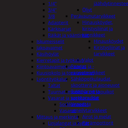
jäähdytinnestee
1/4"
Öljyt
3/4"
Perävaunutarvikkeet
3/8
Hinausköydet,
Adapterit
kiristysliinat ja
Kärkisarjat
kiinnikkeet
Räikät ja vääntimet
Hinausköydet
Iskumeisselit
Kiristysliinat ja
Jakoavaimet
tarvikkeet
Käsihöylät
Valot
Kierretapit ja työkalut
Rengas ja -
Kiintoavaimet ja -sarjat
vannetarvikkeet
Kuusiokolo ja torx-avaimet
Sähköpotkulaudat,
Lyöntityökalut
skootterit ja ajoneuvot
Taltat
Tukkikärryt ja
Tuurnat, meistit ja piirtopuikot
juontopulkat
Vasarat ja sorkkaraudat
Veneet ja
Sorkkaraudat
veneilytarvikkeet
Vasarat
Airot ja melat
Mittaus ja merkintä
Perämoottorit
Linjalangat ja kynät