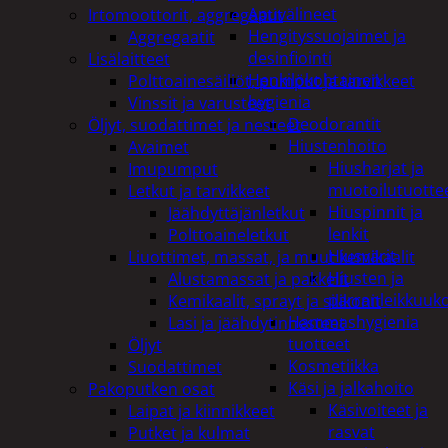
Apuvälineet
Irtomoottorit, aggregaatit
Hengityssuojaimet ja
Aggregaatit
desinfiointi
Lisälaitteet
Henkilökohtainen
Polttoainesäiliöt, pumput ja tarvikkeet
hygienia
Vinssit ja varusteet
Deodorantit
Öljyt, suodattimet ja nesteet
Hiustenhoito
Avaimet
Hiusharjat ja
Imupumput
muotoilutuotte
Letkut ja tarvikkeet
Hiuspinnit ja
Jäähdyttäjänletkut
lenkit
Polttoaineletkut
Hiusvärit
Liuottimet, massat, ja muut kemikaalit
Hiusten ja
Alustamassat ja pakkelit
parranleikkuuk
Kemikaalit, sprayt ja silikonit
Hammashygienia
Lasi ja jäähdytinnesteet
tuotteet
Öljyt
Kosmetiikka
Suodattimet
Käsi ja jalkahoito
Pakoputken osat
Käsivoiteet ja
Laipat ja kiinnikkeet
rasvat
Putket ja kulmat