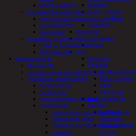
Miniatyyri
Vihkot ja paperit
Sakset, liimat ja
Turvajärjestelmät ja lukitus
muut tarvikkeet
Hälyttimet ja kamerat
Värikynät
Palovaroittimet
Harrasteet
Riippulukot
Käsityötarvikkeet
Varastointi ja säilytys
Langat
Hyllyt ja -kannattimet
Lelut
Säilytyslaatikot
Ilmapallot
Päivittäistavarat
Pihalelut
Apuvälineet
Hiekkalaatikkole
Hengityssuojaimet ja desinfiointi
Muut pihalelut
Henkilökohtainen hygienia
Pallot
Aurinkorasvat
Vesipyssyt
Deodorantit
Radio-ohjattavat
Hammashygienia tuotteet
Sisälelut
Hiustenhoito
Leikkiautot ja
Hiusharjat ja muotoilutuotteet
työkoneet
Hiuspinnit ja lenkit
Muovailuvahat
Hiusten ja parranleikkuukoneet
ja limat
Hiusvärit