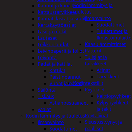
Kodin lämmitys ja
Kannut ja kanisterit
tuuletus
Kattaustarvikkeet
Ilmanvaihto
Kauhat, lastat ja sudit
Suodattimet
Kertakäyttöastiat
Tuulettimet ja
Lasit ja mukit
Ilmastointilaitte
Lautaset
Kaasulämmittimet
Leikkuulaudat
Patterit
Leivinpaperit ja foliot
Tulisijat ja
Leivonta
tarvikkeet
Padat ja kattilat
Arinat
Kattilat
Tarvikkeet
Paistinpannut
Kodintekstiilit
Vuoat ja padat
Pyyhkeet
Säilöntä
Keittiöpyyhkeet
Tiskaus
Kylpypyyhkeet
Astianpesuaineet
ja takit
vaa'at
Pöytäliinat
Kodin lämmitys ja tuuletus
Sisustustyynyt ja
Ilmanvaihto
päälliset
Suodattimet