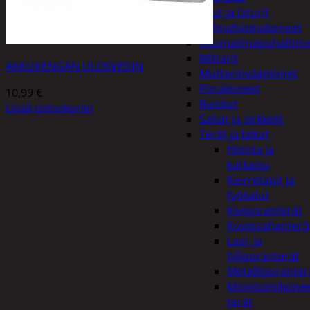
Akut ja laturit
Kulmahiomakoneet
Kuumailmapuhaltim
Mittarit
AKKUKENGÄN ULOSVEDIN
Mutterinvääntimet
Porakoneet
10,99
€
Ruiskut
Lisää ostoskoriin
Sahat ja sirkkelit
Terät ja laikat
Hionta ja
katkaisu
Kierretapit ja
työkalut
Kiviporanterät
Kuviosahanterä
Lasi- ja
tiiliporanterät
Metalliporanter
Monitoimikone
terät