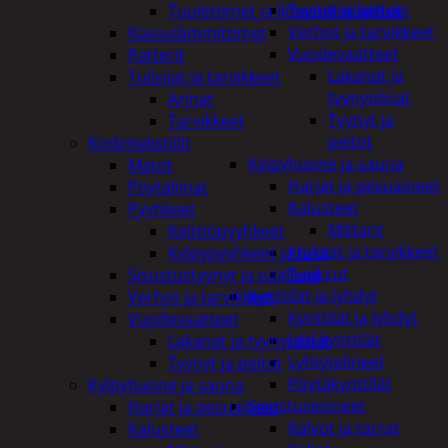
Tyynyt ja peitot
Tuulettimet ja Ilmastointilaitteet
Verhot ja tarvikkeet
Kaasulämmittimet
Vuodevaatteet
Patterit
Lakanat ja
Tulisijat ja tarvikkeet
tyynynlinat
Arinat
Tyynyt ja
Tarvikkeet
peitot
Kodintekstiilit
Kylpyhuone ja sauna
Matot
Harjat ja pesuaineet
Pöytäliinat
Kalusteet
Pyyhkeet
Mittarit
Keittiöpyyhkeet
Kiukaat ja tarvikkeet
Kylpypyyhkeet ja takit
Tuoksut
Sisustustyynyt ja päälliset
Kynttilät ja lyhdyt
Verhot ja tarvikkeet
Kynttilät ja lyhdyt
Vuodevaatteet
Led-kynttilät
Lakanat ja tyynynlinat
Lyhtytelineet
Tyynyt ja peitot
Pöytäkynttilät
Kylpyhuone ja sauna
Sisustusesineet
Harjat ja pesuaineet
Kalvot ja tarrat
Kalusteet