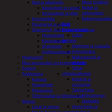
Muut sisälelut
Käsi ja jalkahoito
Nuket ja
Käsivoiteet ja rasvat
pehmolelut
Kynsisakset ja viilat
Rakennuspalika
Kosmetiikka
Pelit
Pesuharjat ja -sienet
Polkupyöräily
Shampoot, hoitaineet ja saippuat
Lukot
Hoitoaineet
Retkeily
Käsisaippuat
Keittimet ja ruokailu
Shampoot
Kylmälaukut
Suihkusaippuat
Makuupussit ja
Hyvinvointi
alustat
Muu kauneuden ja terveydenhoito
Teltat
Paperit
Urheiluvälineet
Pyykinpesu
Kypärät ja
Kuivaus
suojaimet
Pesuaineet
Talviurheilu
Pesupussit
Hiihtäminen
Silitysraudat ja silityslaudat
Jääkiekko
Siivous
Vesiurheilu ja
Liinat ja sienet