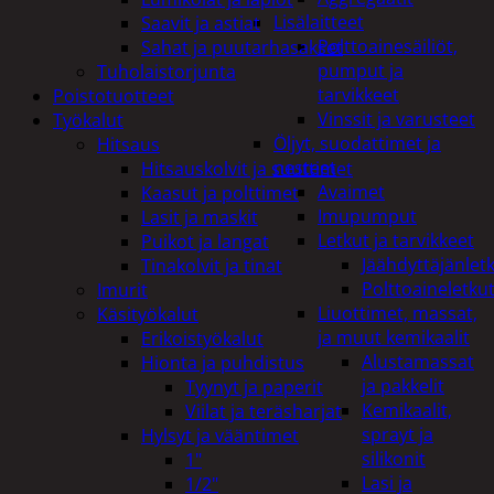
Lisälaitteet
Saavit ja astiat
Polttoainesäiliöt,
Sahat ja puutarhasakset
pumput ja
Tuholaistorjunta
tarvikkeet
Poistotuotteet
Vinssit ja varusteet
Työkalut
Öljyt, suodattimet ja
Hitsaus
nesteet
Hitsauskolvit ja suuttimet
Avaimet
Kaasut ja polttimet
Imupumput
Lasit ja maskit
Letkut ja tarvikkeet
Puikot ja langat
Jäähdyttäjänlet
Tinakolvit ja tinat
Polttoaineletku
Imurit
Liuottimet, massat,
Käsityökalut
ja muut kemikaalit
Erikoistyökalut
Alustamassat
Hionta ja puhdistus
ja pakkelit
Tyynyt ja paperit
Kemikaalit,
Viilat ja teräsharjat
sprayt ja
Hylsyt ja vääntimet
silikonit
1"
Lasi ja
1/2"