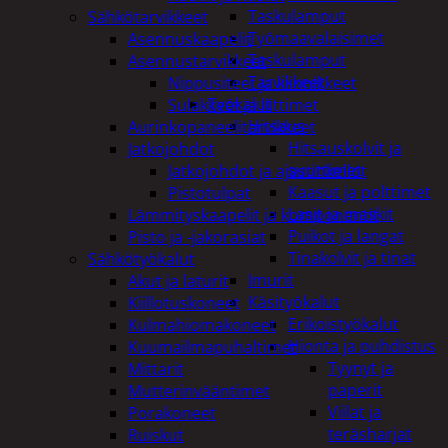
Taskulamput
Sähkötarvikkeet
Työmaavalaisimet
Asennuskaapelit
Taskulamput
Asennustarvikkeet
Tarvikkeet
Nippusiteet ja kiinnikkeet
Työkalut
Sulakkeet ja liittimet
Hitsaus
Aurinkopaneelitarvikkeet
Hitsauskolvit ja
Jatkojohdot
suuttimet
Jatkojohdot ja ajastinkellot
Kaasut ja polttimet
Pistotulpat
Lasit ja maskit
Lämmityskaapelit ja komponentit
Puikot ja langat
Pisto ja -jakorasiat
Tinakolvit ja tinat
Sähkötyökalut
Imurit
Akut ja laturit
Käsityökalut
Kiillotuskoneet
Erikoistyökalut
Kulmahiomakoneet
Hionta ja puhdistus
Kuumailmapuhaltimet
Tyynyt ja
Mittarit
paperit
Mutterinvääntimet
Viilat ja
Porakoneet
teräsharjat
Ruiskut