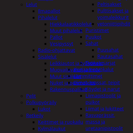
Peltisakset
Lelut
Pulttisakset ja
Ilmapallot
voimaleikkurit
Pihalelut
vetoniittipihdit
Hiekkalaatikkolelut
Puristimet
Muut pihalelut
Puukot
Pallot
Sahat
Vesipyssyt
Puusahat
Radio-ohjattavat
Rautasahat
Sisälelut
Työkalusarjat
Leikkiautot ja työkoneet
Korjaamotyökalut
Muovailuvahat ja limat
Lämmittimet
Muut sisälelut
Liimat, massat, teipit
Nuket ja pehmolelut
Köydet ja narut
Rakennuspalikat
Liimapistoolit ja
Pelit
puikot
Polkupyöräily
Liimat ja lukitteet
Lukot
Rasvaprässit,
Retkeily
massa ja
Keittimet ja ruokailu
uretaanipistoolit
Kylmälaukut