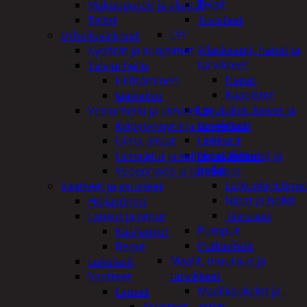
Teipit
Makuupussit ja alustat
Tiivisteet
Teltat
LVI
Urheiluvälineet
Allaskaapit, hanat ja
Kypärät ja suojaimet
tarvikkeet
Talviurheilu
Hanat
Hiihtäminen
Kaapistot
Jääkiekko
Hajulukot, kaivot ja
Vesiurheilu ja uimalelut
tarvikkeet
Kylpytynnyrit ja porealtaat
Leikkurit
Uima-altaat
Nipat, liittimet ja
Uimalelut ja kelluntavälineet
holkit
Vedenhoito ja tarvikkeet
Letkunkiristime
Vaatteet ja asusteet
Nipat ja holkit
Heijastimet
Tiivisteet
Laukut ja reput
Pumput
Käsilaukut
Putkipihdit
Reput
Maalit, muuraus ja
Lukulasit
tarvikkeet
Vaatteet
Maalikaukalot ja -
Lapset
astiat
Asusteet