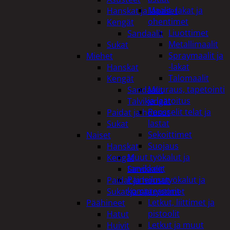
Maalit, lakat ja
Hanskat ja lapaset
ohentimet
Kengät
Liuottimet
Sandaalit
Metallimaalit
Sukat
Spraymaalit ja
Miehet
-lakat
Hanskat
Talomaalit
Kengät
Muuraus, tapetointi
Sandaalit
ja laatoitus
Talvikengät
Pensselit telat ja
Paidat ja housut
lastat
Sukat
Sekoittimet
Naiset
Suojaus
Hanskat
Muut työkalut ja
Kengät
tarvikkeet
Sandaalit
Paineilmatyökalut ja
Paidat ja housut
kompressorit
Sukat ja säärystimet
Letkut, liittimet ja
Päähineet
pistoolit
Hatut
Letkut ja muut
Huivit