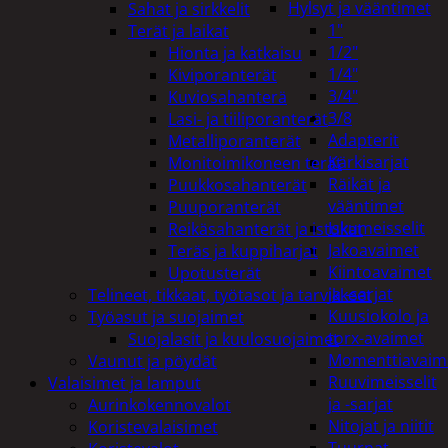
Hylsyt ja vääntimet
Sahat ja sirkkelit
1"
Terät ja laikat
1/2"
Hionta ja katkaisu
1/4"
Kiviporanterät
3/4"
Kuviosahanterä
3/8
Lasi- ja tiiliporanterät
Adapterit
Metalliporanterät
Kärkisarjat
Monitoimikoneen terät
Räikät ja
Puukkosahanterät
vääntimet
Puuporanterät
Iskumeisselit
Reikäsahanterät ja istukat
Jakoavaimet
Teräs ja kuppiharjat
Kiintoavaimet
Upotusterät
ja -sarjat
Telineet, tikkaat, työtasot ja tarvikkeet
Kuusiokolo ja
Työasut ja suojaimet
torx-avaimet
Suojalasit ja kuulosuojaimet
Momenttiavaim
Vaunut ja pöydät
Ruuvimeisselit
Valaisimet ja lamput
ja -sarjat
Aurinkokennovalot
Nitojat ja niitit
Koristevalaisimet