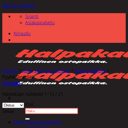
Skip to content
Sijainti
Asiakaspalvelu
Kirjaudu
Etusivu
/
Auto, vene ja moottori
/
Autotarvikkeet
/
Pyyhkijänsulat
Suodata
Näytetään tulokset 1–12 / 21
Etsi:
Selaa
Auto, vene ja moottori