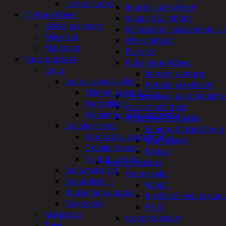
Linnunruoka
Imurit ja tarvikkeet
Elintarvikkeet
Kaapelit ja johdot
Keksit ja piparit
Kelloradiot, sääasemat ja 
Makeiset
Oheislaitteet
Mausteet
Paristot
Kausituotteet
Puhelintarvikkeet
Joulu
Johdot ja laturit
Joulu- ja kausivalot
Kotelot ja telineet
Eläimet ja tontut
Tv-tarvikkeet ja seinäteline
Kyntteliköt
Varavirtalaitteet
Valoketjut ja kuusenvalot
Viihde-elektroniikka
Joulukoristeet
Bluetooth kaiuttimet
Kranssit ja asetelmat
Kuulokkeet
Oksakoristeet
Radiot
Tontut ja muut
Koti ja sisustus
Joulumakeiset
Huonekalut
Joulutekstiilit
Kaapit
Kuuset ja valopuut
Kenkätelineet ja naul
Paketointi
Peilit
Marjastus
Huonetuoksut
Talvi