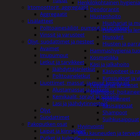
Tulpat
Henkilökohtainen hygienia
Irtomoottorit, aggregaatit
Deodorantit
Aggregaatit
Hiustenhoito
Lisälaitteet
Hiusharjat ja m
Polttoainesäiliöt, pumput ja tarvikkeet
Hiuspinnit ja len
Vinssit ja varusteet
Hiusvärit
Öljyt, suodattimet ja nesteet
Hiusten ja parr
Avaimet
Hammashygienia tuo
Imupumput
Kosmetiikka
Letkut ja tarvikkeet
Käsi ja jalkahoito
Jäähdyttäjänletkut
Käsivoiteet ja r
Polttoaineletkut
Kynsisakset ja vi
Liuottimet, massat, ja muut kemikaalit
Pesuharjat ja -sienet
Alustamassat ja pakkelit
Shampoot, hoitaineet
Kemikaalit, sprayt ja silikonit
Hoitoaineet
Lasi ja jäähdytinnesteet
Käsisaippuat
Öljyt
Shampoot
Suodattimet
Suihkusaippuat
Pakoputken osat
Hyvinvointi
Laipat ja kiinnikkeet
Muu kauneuden ja tervey
Putket ja kulmat