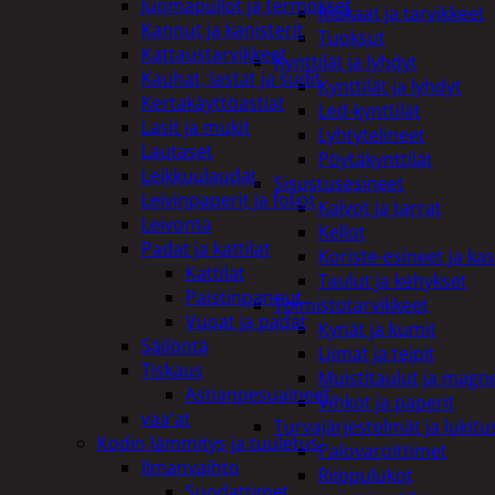
Juomapullot ja termokset
Kiukaat ja tarvikkeet
Kannut ja kanisterit
Tuoksut
Kattaustarvikkeet
Kynttilät ja lyhdyt
Kauhat, lastat ja sudit
Kynttilät ja lyhdyt
Kertakäyttöastiat
Led-kynttilät
Lasit ja mukit
Lyhtytelineet
Lautaset
Pöytäkynttilät
Leikkuulaudat
Sisustusesineet
Leivinpaperit ja foliot
Kalvot ja tarrat
Leivonta
Kellot
Padat ja kattilat
Koriste-esineet ja kas
Kattilat
Taulut ja kehykset
Paistinpannut
Toimistotarvikkeet
Vuoat ja padat
Kynät ja kumit
Säilöntä
Liimat ja teipit
Tiskaus
Muistitaulut ja magne
Astianpesuaineet
Vihkot ja paperit
vaa'at
Turvajärjestelmät ja lukitu
Kodin lämmitys ja tuuletus
Palovaroittimet
Ilmanvaihto
Riippulukot
Suodattimet