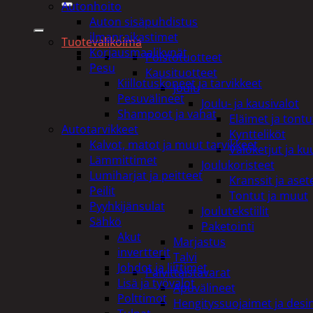
Autonhoito
Auton sisäpuhdistus
ilmanraikastimet
Tuotevalikoima
Korjausmaalikynät
Poistotuotteet
Pesu
Kausituotteet
Kiillotuskoneet ja tarvikkeet
Joulu
Pesuvälineet
Joulu- ja kausivalot
Shampoot ja vahat
Eläimet ja tontu
Autotarvikkeet
Kyntteliköt
Kalvot, matot ja muut tarvikkeet
Valoketjut ja k
Lämmittimet
Joulukoristeet
Lumiharjat ja peitteet
Kranssit ja ase
Peilit
Tontut ja muut
Pyyhkijänsulat
Joulutekstiilit
Sähkö
Paketointi
Akut
Marjastus
invertterit
Talvi
Johdot ja liittimet
Päivittäistavarat
Lisä ja työvalot
Apuvälineet
Polttimot
Hengityssuojaimet ja desin