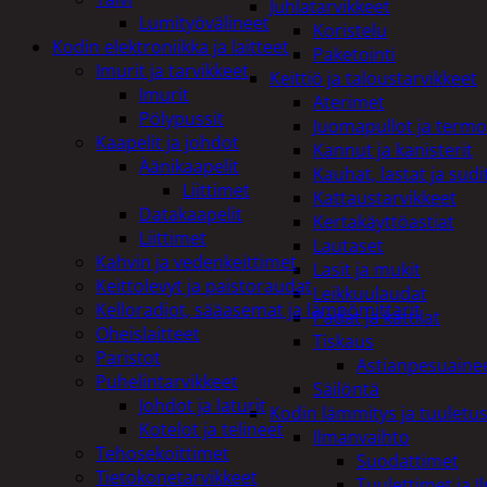
Juhlatarvikkeet
Lumityövälineet
Koristelu
Kodin elektroniikka ja laitteet
Paketointi
Imurit ja tarvikkeet
Keittiö ja taloustarvikkeet
Imurit
Aterimet
Pölypussit
Juomapullot ja termo
Kaapelit ja johdot
Kannut ja kanisterit
Äänikaapelit
Kauhat, lastat ja sudi
Liittimet
Kattaustarvikkeet
Datakaapelit
Kertakäyttöastiat
Liittimet
Lautaset
Kahvin ja vedenkeittimet
Lasit ja mukit
Keittolevyt ja paistoraudat
Leikkuulaudat
Kelloradiot, sääasemat ja lämpömittarit
Padat ja kattilat
Oheislaitteet
Tiskaus
Paristot
Astianpesuaine
Puhelintarvikkeet
Säilöntä
Johdot ja laturit
Kodin lämmitys ja tuuletu
Kotelot ja telineet
Ilmanvaihto
Tehosekoittimet
Suodattimet
Tietokonetarvikkeet
Tuulettimet ja I