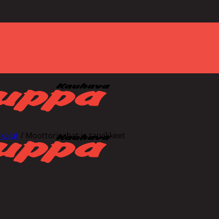
kalut
/
Moottorisahat ja tarvikkeet