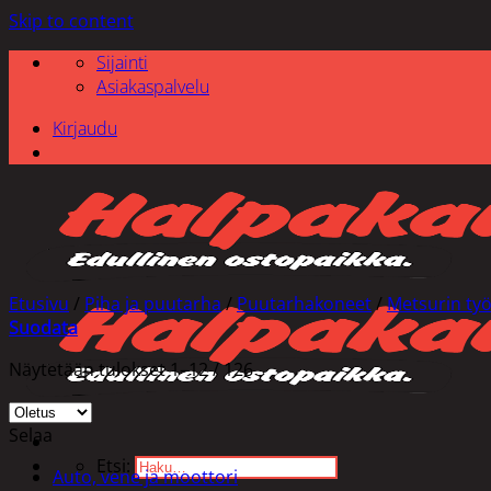
Skip to content
Sijainti
Asiakaspalvelu
Kirjaudu
Etusivu
/
Piha ja puutarha
/
Puutarhakoneet
/
Metsurin työ
Suodata
Näytetään tulokset 1–12 / 126
Selaa
Etsi:
Auto, vene ja moottori