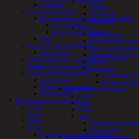
Pyykinpesu
Tarvikkeet
Kuivaus
Perävaunutarvikkeet
Pesuaineet
Hinausköydet, kiristysliinat ja kiinnikkeet
Pesupussit
Hinausköydet
Siivous
Kiristysliinat ja tarvikkeet
Liinat ja sienet
Valot
Mopit, harjat ja varre
Rengas ja -vannetarvikkeet
Muut siivoustarvikke
Pukit ja tunkit
Roskapussit ja -astiat
Sähköpotkulaudat, skootterit ja ajoneuvot
Sankot
Tukkikärryt ja juontopulkat
Pesuaineet
Veneet ja veneilytarvikkeet
Viemärinavausa
Airot ja melat
Yleispesuaineet
Kanootit ja sup-laudat
Eläintenruoka ja tarvikkeet
Perämoottorit
Jyrsijät
Eläintenruoka ja tarvikkeet
Kissat
Jyrsijät
Koirat
Kissat
Linnut
Koirat
Linnunpöntöt ja ruok
Linnut
Linnunruoka
Linnunpöntöt ja ruokintalaudat
Kodin elektroniikka ja laitteet