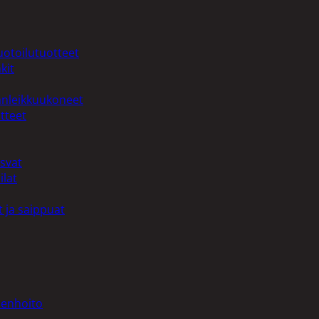
uotoilutuotteet
kit
anleikkuukoneet
tteet
asvat
ilat
 ja saippuat
denhoito