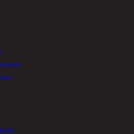
t
uusenvalot
telmat
fiointi