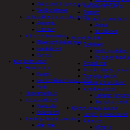
Adapterit, liittimet ja telakointiasemat
Kaasulämmittimet
Verkkolaitteet
Patterit
Tv-tarvikkeet ja seinätelineet
Tulisijat ja tarvikkeet
Antennit
Arinat
Liittimet
Tarvikkeet
Viihde-elektroniikka
Kodintekstiilit
Bluetooth kaiuttimet
Pyyhkeet
Kuulokkeet
Keittiöpyyhkeet
Radiot
Kylpypyyhkeet ja
Koti ja sisustus
Pöytäliinat
Huonekalut
Sisustustyynyt ja pääl
Kaapit
Tyynyt ja peitot
Kenkätelineet ja naulakot
Verhot ja tarvikkeet
Peilit
Vuodevaatteet
Huonetuoksut
Lakanat ja tyyny
Juhlatarvikkeet
Tyynyt ja peitot
Koristelu
Kylpyhuone ja sauna
Paketointi
Harjat ja pesuaineet
Keittiö ja taloustarvikkeet
Kalusteet
Aterimet
Mittarit