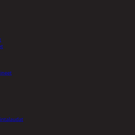
t
et
ineet
intalaudat