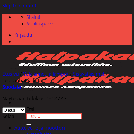
Skip to content
Sijainti
Asiakaspalvelu
Kirjaudu
Etusivu
/
Valaisimet ja lamput
/
Sisävalaisimet
/
Lednauhat ja listat
Suodata
Näytetään tulokset 1–12 / 47
Etsi:
Selaa
Auto, vene ja moottori