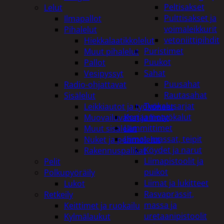
Peltisakset
Lelut
Pulttisakset ja
Ilmapallot
voimaleikkurit
Pihalelut
vetoniittipihdit
Hiekkalaatikkolelut
Puristimet
Muut pihalelut
Puukot
Pallot
Sahat
Vesipyssyt
Puusahat
Radio-ohjattavat
Rautasahat
Sisälelut
Työkalusarjat
Leikkiautot ja työkoneet
Korjaamotyökalut
Muovailuvahat ja limat
Lämmittimet
Muut sisälelut
Liimat, massat, teipit
Nuket ja pehmolelut
Köydet ja narut
Rakennuspalikat
Liimapistoolit ja
Pelit
puikot
Polkupyöräily
Liimat ja lukitteet
Lukot
Rasvaprässit,
Retkeily
massa ja
Keittimet ja ruokailu
uretaanipistoolit
Kylmälaukut