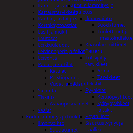
Kodin lämmitys ja
Kannut ja kanisterit
tuuletus
Kattaustarvikkeet
Ilmanvaihto
Kauhat, lastat ja sudit
Suodattimet
Kertakäyttöastiat
Tuulettimet ja
Lasit ja mukit
Ilmastointilaitte
Lautaset
Kaasulämmittimet
Leikkuulaudat
Patterit
Leivinpaperit ja foliot
Tulisijat ja
Leivonta
tarvikkeet
Padat ja kattilat
Arinat
Kattilat
Tarvikkeet
Paistinpannut
Kodintekstiilit
Vuoat ja padat
Pyyhkeet
Säilöntä
Keittiöpyyhkeet
Tiskaus
Kylpypyyhkeet
Astianpesuaineet
ja takit
vaa'at
Pöytäliinat
Kodin lämmitys ja tuuletus
Sisustustyynyt ja
Ilmanvaihto
päälliset
Suodattimet