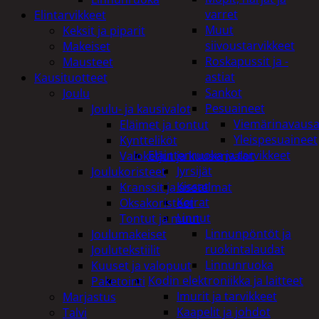
varret
Elintarvikkeet
Muut
Keksit ja piparit
siivoustarvikkeet
Makeiset
Roskapussit ja -
Mausteet
astiat
Kausituotteet
Sankot
Joulu
Pesuaineet
Joulu- ja kausivalot
Viemärinavausa
Eläimet ja tontut
Yleispesuaineet
Kyntteliköt
Eläintenruoka ja tarvikkeet
Valoketjut ja kuusenvalot
Jyrsijät
Joulukoristeet
Kissat
Kranssit ja asetelmat
Koirat
Oksakoristeet
Linnut
Tontut ja muut
Linnunpöntöt ja
Joulumakeiset
ruokintalaudat
Joulutekstiilit
Linnunruoka
Kuuset ja valopuut
Kodin elektroniikka ja laitteet
Paketointi
Imurit ja tarvikkeet
Marjastus
Kaapelit ja johdot
Talvi