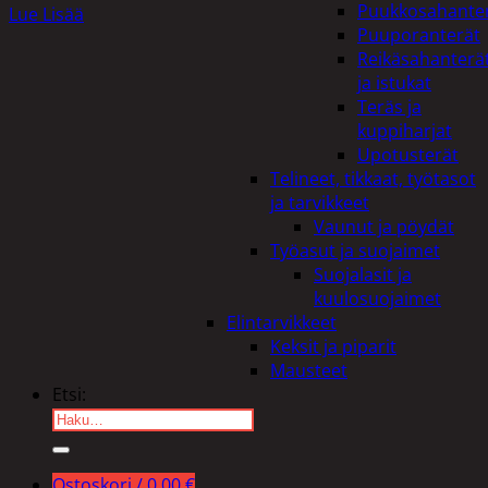
Puukkosahante
Lue Lisää
Puuporanterät
Reikäsahanterä
ja istukat
Teräs ja
kuppiharjat
Upotusterät
Telineet, tikkaat, työtasot
ja tarvikkeet
Vaunut ja pöydät
Työasut ja suojaimet
Suojalasit ja
kuulosuojaimet
Elintarvikkeet
Keksit ja piparit
Mausteet
Etsi:
Ostoskori /
0,00
€