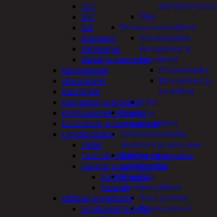
jäähdytinnestee
1/4"
Öljyt
3/4"
Perävaunutarvikkeet
3/8
Hinausköydet,
Adapterit
kiristysliinat ja
Kärkisarjat
kiinnikkeet
Räikät ja vääntimet
Hinausköydet
Iskumeisselit
Kiristysliinat ja
Jakoavaimet
tarvikkeet
Käsihöylät
Valot
Kierretapit ja työkalut
Rengas ja -
Kiintoavaimet ja -sarjat
vannetarvikkeet
Kuusiokolo ja torx-avaimet
Sähköpotkulaudat,
Lyöntityökalut
skootterit ja ajoneuvot
Taltat
Tukkikärryt ja
Tuurnat, meistit ja piirtopuikot
juontopulkat
Vasarat ja sorkkaraudat
Veneet ja
Sorkkaraudat
veneilytarvikkeet
Vasarat
Airot ja melat
Mittaus ja merkintä
Perämoottorit
Linjalangat ja kynät