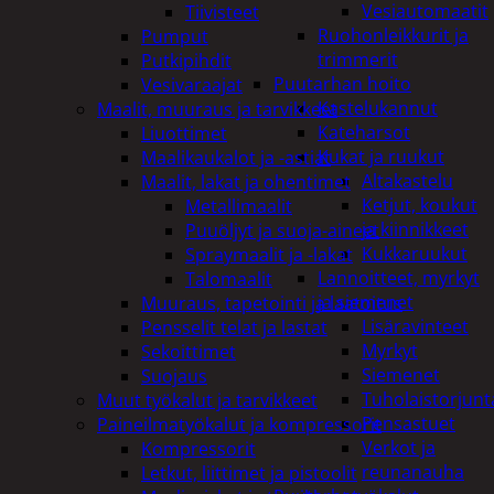
Vesiautomaatit
Tiivisteet
Ruohonleikkurit ja
Pumput
trimmerit
Putkipihdit
Puutarhan hoito
Vesivaraajat
Kastelukannut
Maalit, muuraus ja tarvikkeet
Kateharsot
Liuottimet
Kukat ja ruukut
Maalikaukalot ja -astiat
Altakastelu
Maalit, lakat ja ohentimet
Ketjut, koukut
Metallimaalit
ja kiinnikkeet
Puuöljyt ja suoja-aineet
Kukkaruukut
Spraymaalit ja -lakat
Lannoitteet, myrkyt
Talomaalit
ja siemenet
Muuraus, tapetointi ja laatoitus
Lisäravinteet
Pensselit telat ja lastat
Myrkyt
Sekoittimet
Siemenet
Suojaus
Tuholaistorjunt
Muut työkalut ja tarvikkeet
Pensastuet
Paineilmatyökalut ja kompressorit
Verkot ja
Kompressorit
reunanauha
Letkut, liittimet ja pistoolit