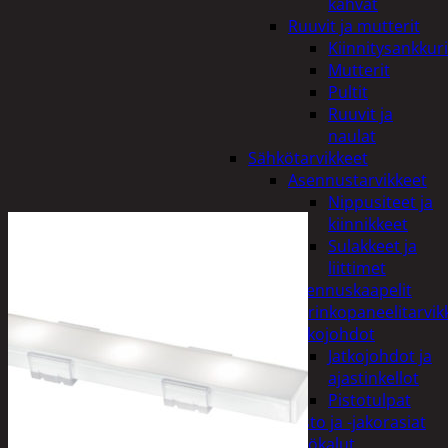
kahvat
Ruuvit ja mutterit
Kiinnitysankkuri
Mutterit
Pultit
Ruuvit ja
naulat
Sähkötarvikkeet
Asennustarvikkeet
Nippusiteet ja
kiinnikkeet
Sulakkeet ja
liittimet
Asennuskaapelit
Aurinkopaneelitarvik
Jatkojohdot
Jatkojohdot ja
ajastinkellot
Pistotulpat
Pisto ja -jakorasiat
Sähkötyökalut