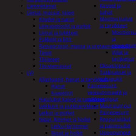
Kirveet ja
Lämmittimet
sahat
Liimat, massat, teipit
Moottorisahat
Köydet ja narut
ja tarvikkeet
Liimapistoolit ja puikot
Moottoris
Liimat ja lukitteet
ja
Pakkelit ja kitit
raivaussa
Rasvaprässit, massa ja uretaanipistoolit
Viilat ja
Teipit
teräketjut
Tiivisteet
Oksasilppurit
Tiivistemassat
Tukkisakset ja
LVI
sahapukit
Allaskaapit, hanat ja tarvikkeet
Painepesurit,
Hanat
vesiautomaatit ja
Kaapistot
uppopumput
Hajulukot kaivot ja tarvikkeet
Muut pumput
Leikkurit ja putkitarvikkeet
Painepesurit
Letkut ja putket
Reppuruiskut
Nipat, liittimet ja holkit
ja painepullot
Letkunkiristimet
Uppopumput
Nipat ja holkit