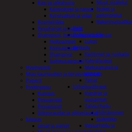
Muut sisälelut
Käsi ja jalkahoito
Nuket ja
Käsivoiteet ja rasvat
pehmolelut
Kynsisakset ja viilat
Rakennuspalika
Kosmetiikka
Pelit
Pesuharjat ja -sienet
Polkupyöräily
Shampoot, hoitaineet ja saippuat
Lukot
Hoitoaineet
Retkeily
Käsisaippuat
Keittimet ja ruokailu
Shampoot
Kylmälaukut
Suihkusaippuat
Makuupussit ja
Hyvinvointi
alustat
Muu kauneuden ja terveydenhoito
Teltat
Paperit
Urheiluvälineet
Pyykinpesu
Kypärät ja
Kuivaus
suojaimet
Pesuaineet
Talviurheilu
Pesupussit
Hiihtäminen
Silitysraudat ja silityslaudat
Jääkiekko
Siivous
Vesiurheilu ja
Liinat ja sienet