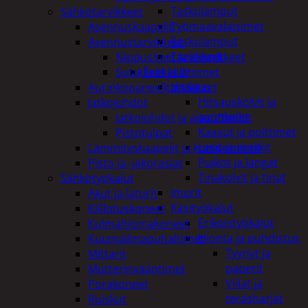
Taskulamput
Sähkötarvikkeet
Työmaavalaisimet
Asennuskaapelit
Taskulamput
Asennustarvikkeet
Tarvikkeet
Nippusiteet ja kiinnikkeet
Työkalut
Sulakkeet ja liittimet
Hitsaus
Aurinkopaneelitarvikkeet
Hitsauskolvit ja
Jatkojohdot
suuttimet
Jatkojohdot ja ajastinkellot
Kaasut ja polttimet
Pistotulpat
Lasit ja maskit
Lämmityskaapelit ja komponentit
Puikot ja langat
Pisto ja -jakorasiat
Tinakolvit ja tinat
Sähkötyökalut
Imurit
Akut ja laturit
Käsityökalut
Kiillotuskoneet
Erikoistyökalut
Kulmahiomakoneet
Hionta ja puhdistus
Kuumailmapuhaltimet
Tyynyt ja
Mittarit
paperit
Mutterinvääntimet
Viilat ja
Porakoneet
teräsharjat
Ruiskut