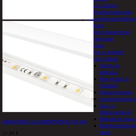
Akut ja laturit
Kulmahiomakoneet
Kuumailmapuhaltim
Mittarit
Mutterinvääntimet
Porakoneet
Ruiskut
Sahat ja sirkkelit
Terät ja laikat
Hionta ja
katkaisu
Kierretapit ja
työkalut
Kiviporanterät
Kuviosahanterä
Lasi- ja
tiiliporanterät
Metalliporanter
AIRAM BASIC ALUMIINIPROFIILI VA 2M
Monitoimikone
terät
21,99
€