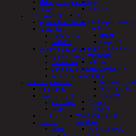
Teipit
Makuupussit ja alustat
Tiivisteet
Teltat
LVI
Urheiluvälineet
Allaskaapit, hanat ja
Kypärät ja suojaimet
tarvikkeet
Talviurheilu
Hanat
Hiihtäminen
Kaapistot
Jääkiekko
Hajulukot, kaivot ja
Vesiurheilu ja uimalelut
tarvikkeet
Kylpytynnyrit ja porealtaat
Leikkurit
Uima-altaat
Nipat, liittimet ja
Uimalelut ja kelluntavälineet
holkit
Vedenhoito ja tarvikkeet
Letkunkiristime
Vaatteet ja asusteet
Nipat ja holkit
Heijastimet
Tiivisteet
Laukut ja reput
Pumput
Käsilaukut
Putkipihdit
Reput
Maalit, muuraus ja
Lukulasit
tarvikkeet
Vaatteet
Maalikaukalot ja -
Lapset
astiat
Asusteet