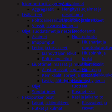
Apuvälineet
Irtomoottorit, aggregaatit
Hengityssuojaimet ja
Aggregaatit
desinfiointi
Lisälaitteet
Henkilökohtainen
Polttoainesäiliöt, pumput ja tarvikkeet
hygienia
Vinssit ja varusteet
Deodorantit
Öljyt, suodattimet ja nesteet
Hiustenhoito
Avaimet
Hiusharjat ja
Imupumput
muotoilutuotte
Letkut ja tarvikkeet
Hiuspinnit ja
Jäähdyttäjänletkut
lenkit
Polttoaineletkut
Hiusvärit
Liuottimet, massat, ja muut kemikaalit
Hiusten ja
Alustamassat ja pakkelit
parranleikkuuk
Kemikaalit, sprayt ja silikonit
Hammashygienia
Lasi ja jäähdytinnesteet
tuotteet
Öljyt
Kosmetiikka
Suodattimet
Käsi ja jalkahoito
Pakoputken osat
Käsivoiteet ja
Laipat ja kiinnikkeet
rasvat
Putket ja kulmat