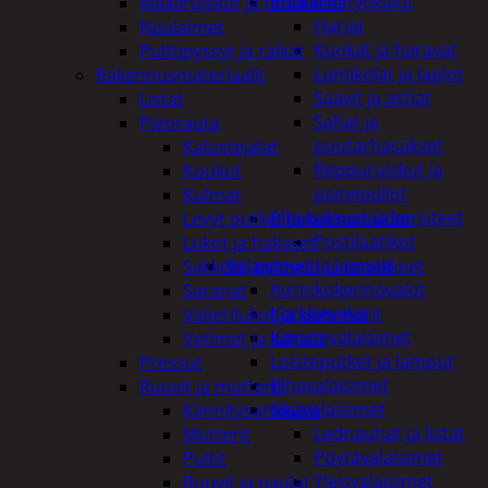
Puutarhatyökalut
Maaliruiskut ja tarvikkeet
Harjat
Naulaimet
Kuokat ja haravat
Pulttipyssyt ja räikät
Lumikolat ja lapiot
Rakennusmateriaalit
Saavit ja astiat
Listat
Sahat ja
Pienrauta
puutarhasakset
Kalustejalat
Reppuruiskut ja
Koukut
painepullot
Kulmat
Pihapatsaat ja koristeet
Levyt putket ja kulmaraudat
Postilaatikot
Lukot ja hakaset
Valaisimet ja lamput
Sakkelit, pylpyrät ja tarvikkeet
Aurinkokennovalot
Saranat
Koristevalot
Vaijerilukot ja klemmarit
Koristevalaisimet
Vetimet ja kahvat
Loisteputket ja lamput
Pressut
Pihavalaisimet
Ruuvit ja mutterit
Sisävalaisimet
Kiinnitysankkurit
Lednauhat ja listat
Mutterit
Pöytävalaisimet
Pultit
Yleisvalaisimet
Ruuvit ja naulat