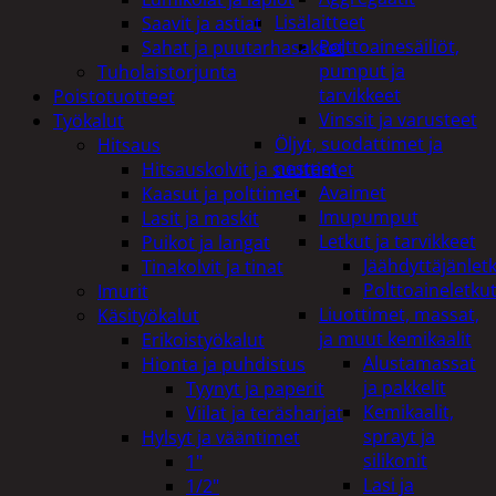
Lisälaitteet
Saavit ja astiat
Polttoainesäiliöt,
Sahat ja puutarhasakset
pumput ja
Tuholaistorjunta
tarvikkeet
Poistotuotteet
Vinssit ja varusteet
Työkalut
Öljyt, suodattimet ja
Hitsaus
nesteet
Hitsauskolvit ja suuttimet
Avaimet
Kaasut ja polttimet
Imupumput
Lasit ja maskit
Letkut ja tarvikkeet
Puikot ja langat
Jäähdyttäjänlet
Tinakolvit ja tinat
Polttoaineletku
Imurit
Liuottimet, massat,
Käsityökalut
ja muut kemikaalit
Erikoistyökalut
Alustamassat
Hionta ja puhdistus
ja pakkelit
Tyynyt ja paperit
Kemikaalit,
Viilat ja teräsharjat
sprayt ja
Hylsyt ja vääntimet
silikonit
1"
Lasi ja
1/2"