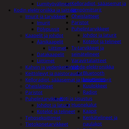
Kelloradiot, sääasemat ja
Lumityövälineet
lämpömittarit
Kodin elektroniikka ja laitteet
Oheislaitteet
Imurit ja tarvikkeet
Paristot
Imurit
Puhelintarvikkeet
Pölypussit
Johdot ja laturit
Kaapelit ja johdot
Kotelot ja telineet
Äänikaapelit
Tv-tarvikkeet ja
Liittimet
seinätelineet
Datakaapelit
Varavirtalaitteet
Liittimet
Viihde-elektroniikka
Kahvin ja vedenkeittimet
Bluetooth
Keittolevyt ja paistoraudat
kaiuttimet
Kelloradiot, sääasemat ja lämpömittarit
Kuulokkeet
Oheislaitteet
Radiot
Paristot
Koti ja sisustus
Puhelintarvikkeet
Huonekalut
Johdot ja laturit
Kaapit
Kotelot ja telineet
Kenkätelineet ja
Tehosekoittimet
naulakot
Tietokonetarvikkeet