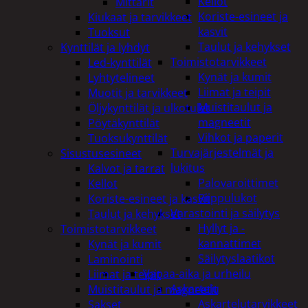
Kellot
Mittarit
Koriste-esineet ja
Kiukaat ja tarvikkeet
kasvit
Tuoksut
Taulut ja kehykset
Kynttilät ja lyhdyt
Toimistotarvikkeet
Led-kynttilät
Kynät ja kumit
Lyhtytelineet
Liimat ja teipit
Muotit ja tarvikkeet
Muistitaulut ja
Öljykynttilät ja ulkotulet
magneetit
Pöytäkynttilät
Vihkot ja paperit
Tuoksukynttilät
Turvajärjestelmät ja
Sisustusesineet
lukitus
Kalvot ja tarrat
Palovaroittimet
Kellot
Riippulukot
Koriste-esineet ja kasvit
Varastointi ja säilytys
Taulut ja kehykset
Hyllyt ja -
Toimistotarvikkeet
kannattimet
Kynät ja kumit
Säilytyslaatikot
Laminointi
Vapaa-aika ja urheilu
Liimat ja teipit
Askartelu
Muistitaulut ja magneetit
Askartelutarvikkeet
Sakset