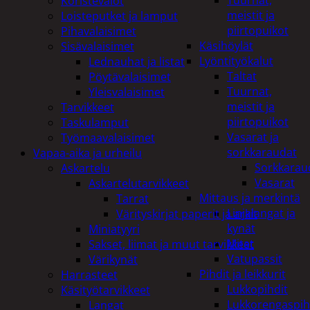
Tuurnat,
Koristevalot
meistit ja
Loisteputket ja lamput
piirtopuikot
Pihavalaisimet
Käsihöylät
Sisävalaisimet
Lyöntityökalut
Lednauhat ja listat
Taltat
Pöytävalaisimet
Tuurnat,
Yleisvalaisimet
meistit ja
Tarvikkeet
piirtopuikot
Taskulamput
Vasarat ja
Työmaavalaisimet
sorkkaraudat
Vapaa-aika ja urheilu
Sorkkarau
Askartelu
Vasarat
Askartelutarvikkeet
Mittaus ja merkintä
Tarrat
Linjalangat ja
Värityskirjat paperit ja arkit
kynät
Miniatyyri
Mitat
Sakset, liimat ja muut tarvikkeet
Vatupassit
Värikynät
Pihdit ja leikkurit
Harrasteet
Lukkopihdit
Käsityötarvikkeet
Lukkorengaspih
Langat