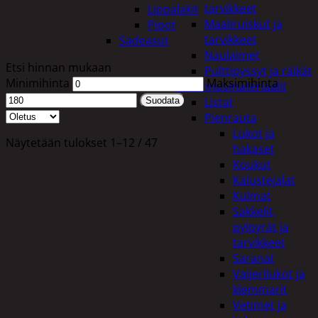
tarvikkeet
Lippalakit
Maaliruiskut ja
Pipot
tarvikkeet
Sadeasut
Naulaimet
Etsi hinnan mukaan
Pulttipyssyt ja räikät
Minimihinta
Maksimihinta
Rakennusmateriaalit
Listat
Suodata
Pienrauta
Lukot ja
Näytetään tulokset 1–12 / 47
hakaset
Koukut
Kalustejalat
Kulmat
Sakkelit,
pylpyrät ja
tarvikkeet
Saranat
Vaijerilukot ja
klemmarit
Vetimet ja