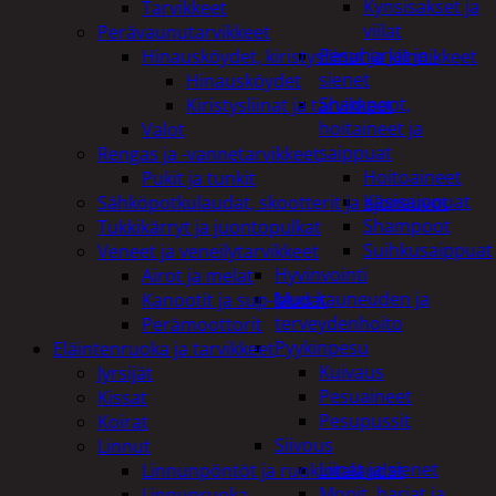
Kynsisakset ja
Tarvikkeet
viilat
Perävaunutarvikkeet
Pesuharjat ja -
Hinausköydet, kiristysliinat ja kiinnikkeet
sienet
Hinausköydet
Shampoot,
Kiristysliinat ja tarvikkeet
hoitaineet ja
Valot
saippuat
Rengas ja -vannetarvikkeet
Hoitoaineet
Pukit ja tunkit
Käsisaippuat
Sähköpotkulaudat, skootterit ja ajoneuvot
Shampoot
Tukkikärryt ja juontopulkat
Suihkusaippuat
Veneet ja veneilytarvikkeet
Hyvinvointi
Airot ja melat
Muu kauneuden ja
Kanootit ja sup-laudat
terveydenhoito
Perämoottorit
Pyykinpesu
Eläintenruoka ja tarvikkeet
Kuivaus
Jyrsijät
Pesuaineet
Kissat
Pesupussit
Koirat
Siivous
Linnut
Liinat ja sienet
Linnunpöntöt ja ruokintalaudat
Mopit, harjat ja
Linnunruoka