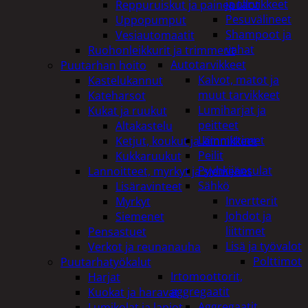
ja tarvikkeet
Reppuruiskut ja painepullot
Pesuvälineet
Uppopumput
Shampoot ja
Vesiautomaatit
vahat
Ruohonleikkurit ja trimmerit
Autotarvikkeet
Puutarhan hoito
Kalvot, matot ja
Kastelukannut
muut tarvikkeet
Kateharsot
Lumiharjat ja
Kukat ja ruukut
peitteet
Altakastelu
Lämmittimet
Ketjut, koukut ja kiinnikkeet
Peilit
Kukkaruukut
Pyyhkijänsulat
Lannoitteet, myrkyt ja siemenet
Sähkö
Lisäravinteet
Invertterit
Myrkyt
Johdot ja
Siemenet
liittimet
Pensastuet
Lisä ja työvalot
Verkot ja reunanauha
Polttimot
Puutarhatyökalut
Irtomoottorit,
Harjat
aggregaatit
Kuokat ja haravat
Aggregaatit
Lumikolat ja lapiot