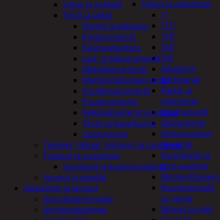
Hylsyt ja vääntimet
Sahat ja sirkkelit
1"
Terät ja laikat
1/2"
Hionta ja katkaisu
1/4"
Kiviporanterät
3/4"
Kuviosahanterä
3/8
Lasi- ja tiiliporanterät
Adapterit
Metalliporanterät
Kärkisarjat
Monitoimikoneen terät
Räikät ja
Puukkosahanterät
vääntimet
Puuporanterät
Iskumeisselit
Reikäsahanterät ja istukat
Jakoavaimet
Teräs ja kuppiharjat
Kiintoavaimet
Upotusterät
ja -sarjat
Telineet, tikkaat, työtasot ja tarvikkeet
Kuusiokolo ja
Työasut ja suojaimet
torx-avaimet
Suojalasit ja kuulosuojaimet
Momenttiavaim
Vaunut ja pöydät
Ruuvimeisselit
Valaisimet ja lamput
ja -sarjat
Aurinkokennovalot
Nitojat ja niitit
Koristevalaisimet