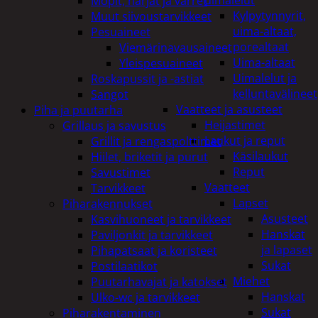
uimalelut
Mopit, harjat ja varret
Kylpytynnyrit,
Muut siivoustarvikkeet
uima-altaat,
Pesuaineet
porealtaat
Viemärinavausaineet
Uima-altaat
Yleispesuaineet
Uimalelut ja
Roskapussit ja -astiat
kelluntavälineet
Sangot
Vaatteet ja asusteet
Piha ja puutarha
Heijastimet
Grillaus ja savustus
Laukut ja reput
Grillit ja rengaspolttimet
Käsilaukut
Hiilet, briketit ja purut
Reput
Savustimet
Vaatteet
Tarvikkeet
Lapset
Piharakennukset
Asusteet
Kasvihuoneet ja tarvikkeet
Hanskat
Paviljonkit ja tarvikkeet
ja lapaset
Pihapatsaat ja koristeet
Sukat
Postilaatikot
Miehet
Puutarhavajat ja katokset
Hanskat
Ulko-wc ja tarvikkeet
Sukat
Piharakentaminen