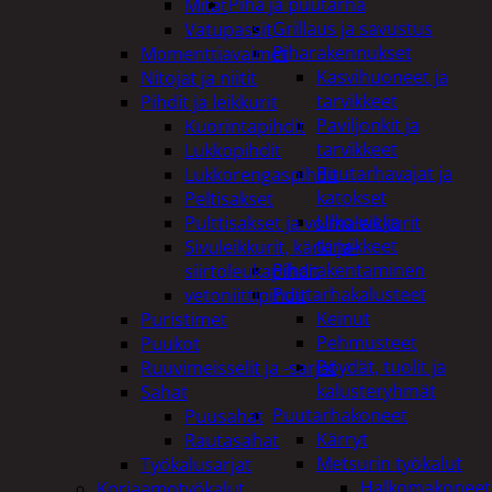
Piha ja puutarha
Mitat
Grillaus ja savustus
Vatupassit
Piharakennukset
Momenttiavaimet
Kasvihuoneet ja
Nitojat ja niitit
tarvikkeet
Pihdit ja leikkurit
Paviljonkit ja
Kuorintapihdit
tarvikkeet
Lukkopihdit
Puutarhavajat ja
Lukkorengaspihdit
katokset
Peltisakset
Ulko-wc ja
Pulttisakset ja voimaleikkurit
tarvikkeet
Sivuleikkurit, kärki ja-
Piharakentaminen
siirtoleukapihdit
Puutarhakalusteet
vetoniittipihdit
Keinut
Puristimet
Pehmusteet
Puukot
Pöydät, tuolit ja
Ruuvimeisselit ja -sarjat
kalusteryhmät
Sahat
Puutarhakoneet
Puusahat
Kärryt
Rautasahat
Metsurin työkalut
Työkalusarjat
Halkomakoneet
Korjaamotyökalut