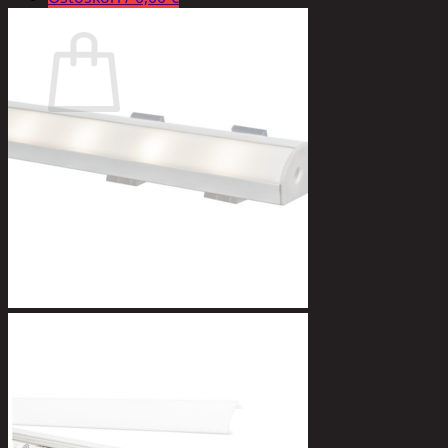
Ostoskori
Ostoskori on tyhjä.
Takaisin kauppaan