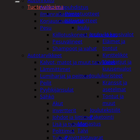
Autonhoito
Tuotevalikoima
Auton sisäpuhdistus
Poistotuotteet
ilmanraikastimet
Kausituotteet
Korjausmaalikynät
Joulu
Pesu
Joulu- ja kausivalot
Kiillotuskoneet ja tarvikkeet
Eläimet ja
Pesuvälineet
tontut
Shampoot ja vahat
Kyntteliköt
Autotarvikkeet
Valoketjut ja
Kalvot, matot ja muut tarvikkeet
kuusenvalot
Lämmittimet
Joulukoristeet
Lumiharjat ja peitteet
Kranssit ja
Peilit
asetelmat
Pyyhkijänsulat
Tontut ja
Sähkö
muut
Akut
Joulutekstiilit
invertterit
Paketointi
Johdot ja liittimet
Marjastus
Lisä ja työvalot
Talvi
Polttimot
Päivittäistavarat
Tulpat