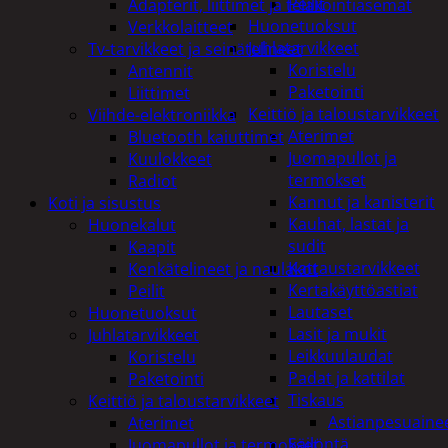
Peilit
Adapterit, liittimet ja telakointiasemat
Huonetuoksut
Verkkolaitteet
Juhlatarvikkeet
Tv-tarvikkeet ja seinätelineet
Koristelu
Antennit
Paketointi
Liittimet
Keittiö ja taloustarvikkeet
Viihde-elektroniikka
Aterimet
Bluetooth kaiuttimet
Juomapullot ja
Kuulokkeet
termokset
Radiot
Kannut ja kanisterit
Koti ja sisustus
Kauhat, lastat ja
Huonekalut
sudit
Kaapit
Kattaustarvikkeet
Kenkätelineet ja naulakot
Kertakäyttöastiat
Peilit
Lautaset
Huonetuoksut
Lasit ja mukit
Juhlatarvikkeet
Leikkuulaudat
Koristelu
Padat ja kattilat
Paketointi
Tiskaus
Keittiö ja taloustarvikkeet
Astianpesuaine
Aterimet
Säilöntä
Juomapullot ja termokset