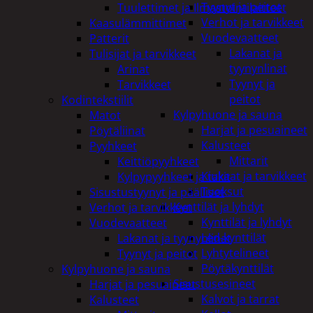
Tyynyt ja peitot
Tuulettimet ja Ilmastointilaitteet
Verhot ja tarvikkeet
Kaasulämmittimet
Vuodevaatteet
Patterit
Lakanat ja
Tulisijat ja tarvikkeet
tyynynlinat
Arinat
Tyynyt ja
Tarvikkeet
peitot
Kodintekstiilit
Kylpyhuone ja sauna
Matot
Harjat ja pesuaineet
Pöytäliinat
Kalusteet
Pyyhkeet
Mittarit
Keittiöpyyhkeet
Kiukaat ja tarvikkeet
Kylpypyyhkeet ja takit
Tuoksut
Sisustustyynyt ja päälliset
Kynttilät ja lyhdyt
Verhot ja tarvikkeet
Kynttilät ja lyhdyt
Vuodevaatteet
Led-kynttilät
Lakanat ja tyynynlinat
Lyhtytelineet
Tyynyt ja peitot
Pöytäkynttilät
Kylpyhuone ja sauna
Sisustusesineet
Harjat ja pesuaineet
Kalvot ja tarrat
Kalusteet