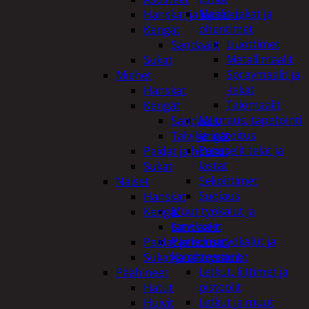
Maalit, lakat ja
Hanskat ja lapaset
ohentimet
Kengät
Liuottimet
Sandaalit
Metallimaalit
Sukat
Spraymaalit ja
Miehet
-lakat
Hanskat
Talomaalit
Kengät
Muuraus, tapetointi
Sandaalit
ja laatoitus
Talvikengät
Pensselit telat ja
Paidat ja housut
lastat
Sukat
Sekoittimet
Naiset
Suojaus
Hanskat
Muut työkalut ja
Kengät
tarvikkeet
Sandaalit
Paineilmatyökalut ja
Paidat ja housut
kompressorit
Sukat ja säärystimet
Letkut, liittimet ja
Päähineet
pistoolit
Hatut
Letkut ja muut
Huivit