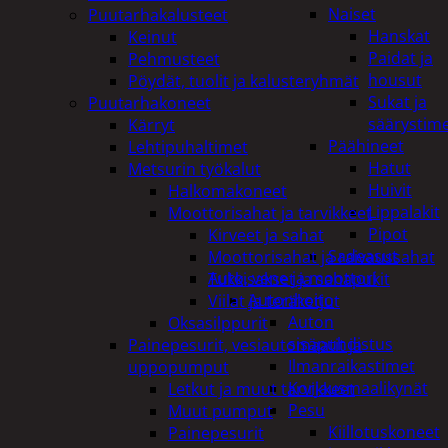
Naiset
Puutarhakalusteet
Hanskat
Keinut
Paidat ja
Pehmusteet
housut
Pöydät, tuolit ja kalusteryhmät
Sukat ja
Puutarhakoneet
säärystim
Kärryt
Päähineet
Lehtipuhaltimet
Hatut
Metsurin työkalut
Huivit
Halkomakoneet
Lippalakit
Moottorisahat ja tarvikkeet
Pipot
Kirveet ja sahat
Sadeasut
Moottorisahat ja raivaussahat
Auto, vene ja moottori
Tukkisakset ja sahapukit
Autonhoito
Viilat ja teräketjut
Auton
Oksasilppurit
sisäpuhdistus
Painepesurit, vesiautomaatit ja
Ilmanraikastimet
uppopumput
Korjausmaalikynät
Letkut ja muut tarvikkeet
Pesu
Muut pumput
Kiillotuskoneet
Painepesurit