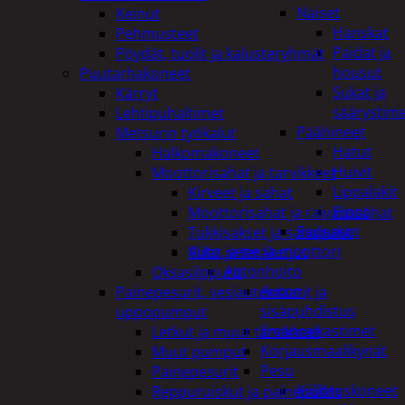
Naiset
Keinut
Hanskat
Pehmusteet
Paidat ja
Pöydät, tuolit ja kalusteryhmät
housut
Puutarhakoneet
Sukat ja
Kärryt
säärystim
Lehtipuhaltimet
Päähineet
Metsurin työkalut
Hatut
Halkomakoneet
Huivit
Moottorisahat ja tarvikkeet
Lippalakit
Kirveet ja sahat
Pipot
Moottorisahat ja raivaussahat
Sadeasut
Tukkisakset ja sahapukit
Auto, vene ja moottori
Viilat ja teräketjut
Autonhoito
Oksasilppurit
Auton
Painepesurit, vesiautomaatit ja
sisäpuhdistus
uppopumput
Ilmanraikastimet
Letkut ja muut tarvikkeet
Korjausmaalikynät
Muut pumput
Pesu
Painepesurit
Kiillotuskoneet
Reppuruiskut ja painepullot