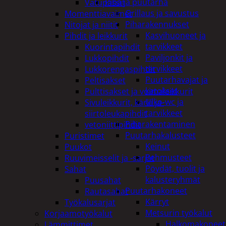
Piha ja puutarha
Vatupassit
Grillaus ja savustus
Momenttiavaimet
Piharakennukset
Nitojat ja niitit
Kasvihuoneet ja
Pihdit ja leikkurit
tarvikkeet
Kuorintapihdit
Paviljonkit ja
Lukkopihdit
tarvikkeet
Lukkorengaspihdit
Puutarhavajat ja
Peltisakset
katokset
Pulttisakset ja voimaleikkurit
Ulko-wc ja
Sivuleikkurit, kärki ja-
tarvikkeet
siirtoleukapihdit
Piharakentaminen
vetoniittipihdit
Puutarhakalusteet
Puristimet
Keinut
Puukot
Pehmusteet
Ruuvimeisselit ja -sarjat
Pöydät, tuolit ja
Sahat
kalusteryhmät
Puusahat
Puutarhakoneet
Rautasahat
Kärryt
Työkalusarjat
Metsurin työkalut
Korjaamotyökalut
Halkomakoneet
Lämmittimet