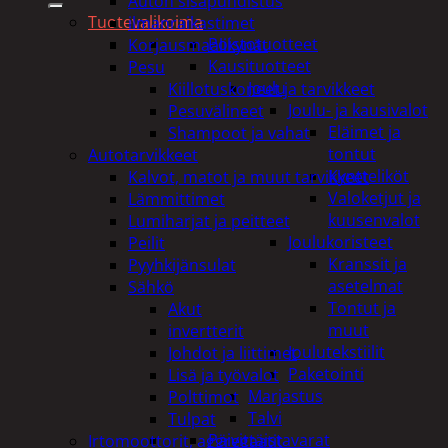
Auton sisäpuhdistus
Tuotevalikoima
ilmanraikastimet
Poistotuotteet
Korjausmaalikynät
Kausituotteet
Pesu
Joulu
Kiillotuskoneet ja tarvikkeet
Joulu- ja kausivalot
Pesuvälineet
Eläimet ja
Shampoot ja vahat
tontut
Autotarvikkeet
Kyntteliköt
Kalvot, matot ja muut tarvikkeet
Valoketjut ja
Lämmittimet
kuusenvalot
Lumiharjat ja peitteet
Joulukoristeet
Peilit
Kranssit ja
Pyyhkijänsulat
asetelmat
Sähkö
Tontut ja
Akut
muut
invertterit
Joulutekstiilit
Johdot ja liittimet
Paketointi
Lisä ja työvalot
Marjastus
Polttimot
Talvi
Tulpat
Päivittäistavarat
Irtomoottorit, aggregaatit