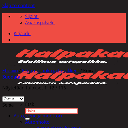
Skip to content
Sijainti
Asiakaspalvelu
Kirjaudu
Etusivu
/
Eläintenruoka ja tarvikkeet
/
Koirat
Suodata
Näytetään tulokset 1–12 / 116
Etsi:
Selaa
Auto, vene ja moottori
Autonhoito