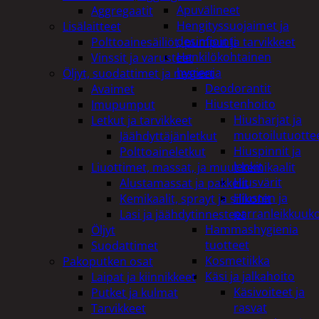
Apuvälineet
Aggregaatit
Hengityssuojaimet ja
Lisälaitteet
desinfiointi
Polttoainesäiliöt, pumput ja tarvikkeet
Henkilökohtainen
Vinssit ja varusteet
hygienia
Öljyt, suodattimet ja nesteet
Deodorantit
Avaimet
Hiustenhoito
Imupumput
Hiusharjat ja
Letkut ja tarvikkeet
muotoilutuotte
Jäähdyttäjänletkut
Hiuspinnit ja
Polttoaineletkut
lenkit
Liuottimet, massat, ja muut kemikaalit
Hiusvärit
Alustamassat ja pakkelit
Hiusten ja
Kemikaalit, sprayt ja silikonit
parranleikkuuk
Lasi ja jäähdytinnesteet
Hammashygienia
Öljyt
tuotteet
Suodattimet
Kosmetiikka
Pakoputken osat
Käsi ja jalkahoito
Laipat ja kiinnikkeet
Käsivoiteet ja
Putket ja kulmat
rasvat
Tarvikkeet