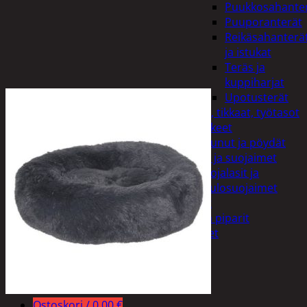
Puukkosahante
Puuporanterät
Reikäsahanterä
ja istukat
Teräs ja
kuppiharjat
Upotusterät
Telineet, tikkaat, työtasot
ja tarvikkeet
Vaunut ja pöydät
Työasut ja suojaimet
Suojalasit ja
kuulosuojaimet
Elintarvikkeet
Keksit ja piparit
Mausteet
Etsi:
Ostoskori /
0,00
€