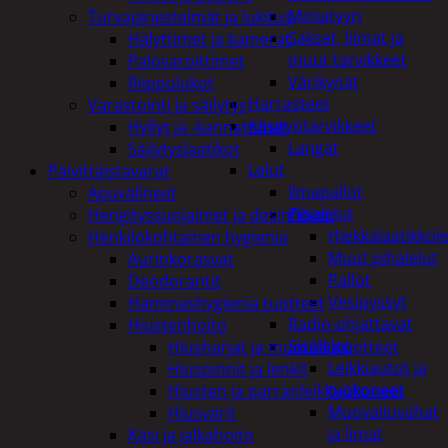
Miniatyyri
Turvajärjestelmät ja lukitus
Sakset, liimat ja
Hälyttimet ja kamerat
muut tarvikkeet
Palovaroittimet
Värikynät
Riippulukot
Harrasteet
Varastointi ja säilytys
Käsityötarvikkeet
Hyllyt ja -kannattimet
Langat
Säilytyslaatikot
Lelut
Päivittäistavarat
Ilmapallot
Apuvälineet
Pihalelut
Hengityssuojaimet ja desinfiointi
Hiekkalaatikkole
Henkilökohtainen hygienia
Muut pihalelut
Aurinkorasvat
Pallot
Deodorantit
Vesipyssyt
Hammashygienia tuotteet
Radio-ohjattavat
Hiustenhoito
Sisälelut
Hiusharjat ja muotoilutuotteet
Leikkiautot ja
Hiuspinnit ja lenkit
työkoneet
Hiusten ja parranleikkuukoneet
Muovailuvahat
Hiusvärit
ja limat
Käsi ja jalkahoito