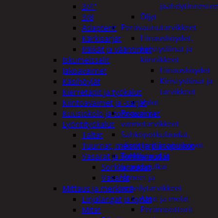
jäähdytinnestee
3/4"
Öljyt
3/8
Perävaunutarvikkeet
Adapterit
Hinausköydet,
Kärkisarjat
kiristysliinat ja
Räikät ja vääntimet
kiinnikkeet
Iskumeisselit
Hinausköydet
Jakoavaimet
Kiristysliinat ja
Käsihöylät
tarvikkeet
Kierretapit ja työkalut
Valot
Kiintoavaimet ja -sarjat
Rengas ja -
Kuusiokolo ja torx-avaimet
vannetarvikkeet
Lyöntityökalut
Sähköpotkulaudat,
Taltat
skootterit ja ajoneuvot
Tuurnat, meistit ja piirtopuikot
Tukkikärryt ja
Vasarat ja sorkkaraudat
juontopulkat
Sorkkaraudat
Veneet ja
Vasarat
veneilytarvikkeet
Mittaus ja merkintä
Airot ja melat
Linjalangat ja kynät
Perämoottorit
Mitat