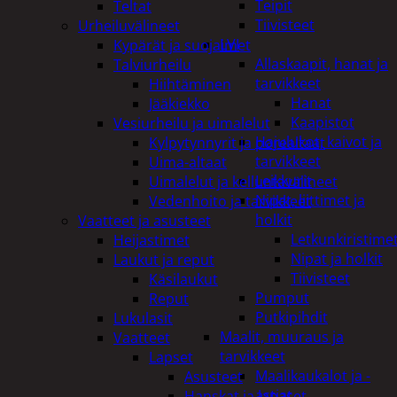
Teipit
Teltat
Tiivisteet
Urheiluvälineet
LVI
Kypärät ja suojaimet
Allaskaapit, hanat ja
Talviurheilu
tarvikkeet
Hiihtäminen
Hanat
Jääkiekko
Kaapistot
Vesiurheilu ja uimalelut
Hajulukot, kaivot ja
Kylpytynnyrit ja porealtaat
tarvikkeet
Uima-altaat
Leikkurit
Uimalelut ja kelluntavälineet
Nipat, liittimet ja
Vedenhoito ja tarvikkeet
holkit
Vaatteet ja asusteet
Letkunkiristime
Heijastimet
Nipat ja holkit
Laukut ja reput
Tiivisteet
Käsilaukut
Pumput
Reput
Putkipihdit
Lukulasit
Maalit, muuraus ja
Vaatteet
tarvikkeet
Lapset
Maalikaukalot ja -
Asusteet
astiat
Hanskat ja lapaset