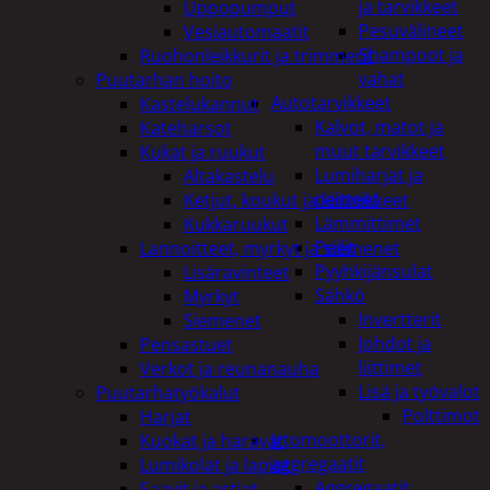
ja tarvikkeet
Uppopumput
Pesuvälineet
Vesiautomaatit
Shampoot ja
Ruohonleikkurit ja trimmerit
vahat
Puutarhan hoito
Autotarvikkeet
Kastelukannut
Kalvot, matot ja
Kateharsot
muut tarvikkeet
Kukat ja ruukut
Lumiharjat ja
Altakastelu
peitteet
Ketjut, koukut ja kiinnikkeet
Lämmittimet
Kukkaruukut
Peilit
Lannoitteet, myrkyt ja siemenet
Pyyhkijänsulat
Lisäravinteet
Sähkö
Myrkyt
Invertterit
Siemenet
Johdot ja
Pensastuet
liittimet
Verkot ja reunanauha
Lisä ja työvalot
Puutarhatyökalut
Polttimot
Harjat
Irtomoottorit,
Kuokat ja haravat
aggregaatit
Lumikolat ja lapiot
Aggregaatit
Saavit ja astiat