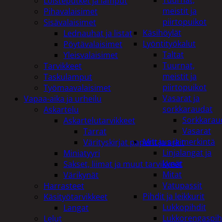
Tuurnat,
Loisteputket ja lamput
meistit ja
Pihavalaisimet
piirtopuikot
Sisävalaisimet
Käsihöylät
Lednauhat ja listat
Lyöntityökalut
Pöytävalaisimet
Taltat
Yleisvalaisimet
Tuurnat,
Tarvikkeet
meistit ja
Taskulamput
piirtopuikot
Työmaavalaisimet
Vasarat ja
Vapaa-aika ja urheilu
sorkkaraudat
Askartelu
Sorkkarau
Askartelutarvikkeet
Vasarat
Tarrat
Mittaus ja merkintä
Värityskirjat paperit ja arkit
Linjalangat ja
Miniatyyri
kynät
Sakset, liimat ja muut tarvikkeet
Mitat
Värikynät
Vatupassit
Harrasteet
Pihdit ja leikkurit
Käsityötarvikkeet
Lukkopihdit
Langat
Lukkorengaspih
Lelut