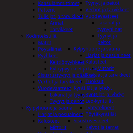
Tyynyt ja peitot
Kaasulämmittimet
Verhot ja tarvikkeet
Patterit
Vuodevaatteet
Tulisijat ja tarvikkeet
Lakanat ja
Arinat
tyynynlinat
Tarvikkeet
Tyynyt ja
Kodintekstiilit
peitot
Matot
Kylpyhuone ja sauna
Pöytäliinat
Harjat ja pesuaineet
Pyyhkeet
Kalusteet
Keittiöpyyhkeet
Mittarit
Kylpypyyhkeet ja takit
Kiukaat ja tarvikkeet
Sisustustyynyt ja päälliset
Tuoksut
Verhot ja tarvikkeet
Kynttilät ja lyhdyt
Vuodevaatteet
Kynttilät ja lyhdyt
Lakanat ja tyynynlinat
Led-kynttilät
Tyynyt ja peitot
Lyhtytelineet
Kylpyhuone ja sauna
Pöytäkynttilät
Harjat ja pesuaineet
Sisustusesineet
Kalusteet
Kalvot ja tarrat
Mittarit