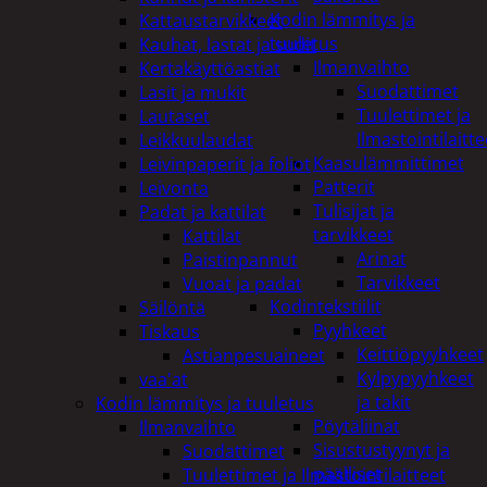
Kodin lämmitys ja
Kattaustarvikkeet
tuuletus
Kauhat, lastat ja sudit
Ilmanvaihto
Kertakäyttöastiat
Suodattimet
Lasit ja mukit
Tuulettimet ja
Lautaset
Ilmastointilaitte
Leikkuulaudat
Kaasulämmittimet
Leivinpaperit ja foliot
Patterit
Leivonta
Tulisijat ja
Padat ja kattilat
tarvikkeet
Kattilat
Arinat
Paistinpannut
Tarvikkeet
Vuoat ja padat
Kodintekstiilit
Säilöntä
Pyyhkeet
Tiskaus
Keittiöpyyhkeet
Astianpesuaineet
Kylpypyyhkeet
vaa'at
ja takit
Kodin lämmitys ja tuuletus
Pöytäliinat
Ilmanvaihto
Sisustustyynyt ja
Suodattimet
päälliset
Tuulettimet ja Ilmastointilaitteet