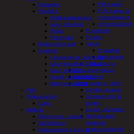
Peltisakset
Ilmapallot
Pulttisakset ja
Pihalelut
voimaleikkurit
Hiekkalaatikkolelut
vetoniittipihdit
Muut pihalelut
Puristimet
Pallot
Puukot
Vesipyssyt
Sahat
Radio-ohjattavat
Puusahat
Sisälelut
Rautasahat
Leikkiautot ja työkoneet
Työkalusarjat
Muovailuvahat ja limat
Korjaamotyökalut
Muut sisälelut
Lämmittimet
Nuket ja pehmolelut
Liimat, massat, teipit
Rakennuspalikat
Köydet ja narut
Pelit
Liimapistoolit ja
Polkupyöräily
puikot
Lukot
Liimat ja lukitteet
Retkeily
Rasvaprässit,
Keittimet ja ruokailu
massa ja
Kylmälaukut
uretaanipistoolit
Makuupussit ja alustat