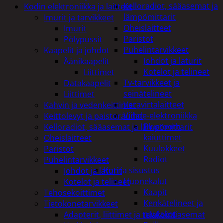
Kelloradiot, sääasemat ja
Kodin elektroniikka ja laitteet
lämpömittarit
Imurit ja tarvikkeet
Oheislaitteet
Imurit
Paristot
Pölypussit
Puhelintarvikkeet
Kaapelit ja johdot
Johdot ja laturit
Äänikaapelit
Kotelot ja telineet
Liittimet
Tv-tarvikkeet ja
Datakaapelit
seinätelineet
Liittimet
Varavirtalaitteet
Kahvin ja vedenkeittimet
Viihde-elektroniikka
Keittolevyt ja paistoraudat
Bluetooth
Kelloradiot, sääasemat ja lämpömittarit
kaiuttimet
Oheislaitteet
Kuulokkeet
Paristot
Radiot
Puhelintarvikkeet
Koti ja sisustus
Johdot ja laturit
Huonekalut
Kotelot ja telineet
Kaapit
Tehosekoittimet
Kenkätelineet ja
Tietokonetarvikkeet
naulakot
Adapterit, liittimet ja telakointiasemat