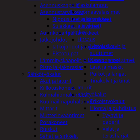
Taskulamput
Asennuskaapelit
Työmaavalaisimet
Asennustarvikkeet
Taskulamput
Nippusiteet ja kiinnikkeet
Tarvikkeet
Sulakkeet ja liittimet
Työkalut
Aurinkopaneelitarvikkeet
Hitsaus
Jatkojohdot
Hitsauskolvit ja
Jatkojohdot ja ajastinkellot
suuttimet
Pistotulpat
Kaasut ja polttimet
Lämmityskaapelit ja komponentit
Lasit ja maskit
Pisto ja -jakorasiat
Puikot ja langat
Sähkötyökalut
Tinakolvit ja tinat
Akut ja laturit
Imurit
Kiillotuskoneet
Käsityökalut
Kulmahiomakoneet
Erikoistyökalut
Kuumailmapuhaltimet
Hionta ja puhdistus
Mittarit
Tyynyt ja
Mutterinvääntimet
paperit
Porakoneet
Viilat ja
Ruiskut
teräsharjat
Sahat ja sirkkelit