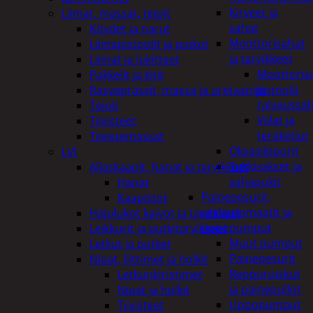
Kirveet ja
Liimat, massat, teipit
sahat
Köydet ja narut
Moottorisahat
Liimapistoolit ja puikot
ja tarvikkeet
Liimat ja lukitteet
Moottoris
Pakkelit ja kitit
ja
Rasvaprässit, massa ja uretaanipistoolit
raivaussa
Teipit
Viilat ja
Tiivisteet
teräketjut
Tiivistemassat
Oksasilppurit
LVI
Tukkisakset ja
Allaskaapit, hanat ja tarvikkeet
sahapukit
Hanat
Painepesurit,
Kaapistot
vesiautomaatit ja
Hajulukot kaivot ja tarvikkeet
uppopumput
Leikkurit ja putkitarvikkeet
Muut pumput
Letkut ja putket
Painepesurit
Nipat, liittimet ja holkit
Reppuruiskut
Letkunkiristimet
ja painepullot
Nipat ja holkit
Uppopumput
Tiivisteet