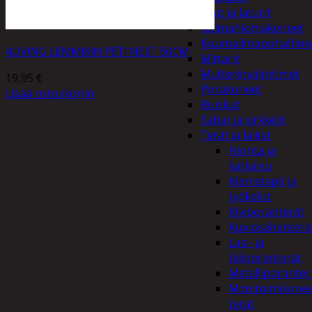
Akut ja laturit
Kulmahiomakoneet
Kuumailmapuhaltim
4LIVING LEMMIKIN PETI NEST 50CM
Mittarit
Mutterinvääntimet
19,95
€
Porakoneet
Lisää ostoskoriin
Ruiskut
Sahat ja sirkkelit
Terät ja laikat
Hionta ja
katkaisu
Kierretapit ja
työkalut
Kiviporanterät
Kuviosahanterä
Lasi- ja
tiiliporanterät
Metalliporanter
Monitoimikone
terät