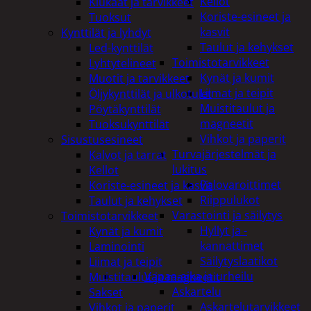
Kellot
Kiukaat ja tarvikkeet
Koriste-esineet ja
Tuoksut
kasvit
Kynttilät ja lyhdyt
Taulut ja kehykset
Led-kynttilät
Toimistotarvikkeet
Lyhtytelineet
Kynät ja kumit
Muotit ja tarvikkeet
Liimat ja teipit
Öljykynttilät ja ulkotulet
Muistitaulut ja
Pöytäkynttilät
magneetit
Tuoksukynttilät
Vihkot ja paperit
Sisustusesineet
Turvajärjestelmät ja
Kalvot ja tarrat
lukitus
Kellot
Palovaroittimet
Koriste-esineet ja kasvit
Riippulukot
Taulut ja kehykset
Varastointi ja säilytys
Toimistotarvikkeet
Hyllyt ja -
Kynät ja kumit
kannattimet
Laminointi
Säilytyslaatikot
Liimat ja teipit
Vapaa-aika ja urheilu
Muistitaulut ja magneetit
Askartelu
Sakset
Askartelutarvikkeet
Vihkot ja paperit