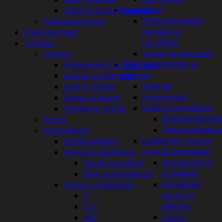
Lisälaitteet
Sahat ja puutarhasakset
Polttoainesäiliöt,
Tuholaistorjunta
pumput ja
Poistotuotteet
tarvikkeet
Työkalut
Vinssit ja varusteet
Hitsaus
Öljyt, suodattimet ja
Hitsauskolvit ja suuttimet
nesteet
Kaasut ja polttimet
Avaimet
Lasit ja maskit
Imupumput
Puikot ja langat
Letkut ja tarvikkeet
Tinakolvit ja tinat
Jäähdyttäjänlet
Imurit
Polttoaineletku
Käsityökalut
Liuottimet, massat,
Erikoistyökalut
ja muut kemikaalit
Hionta ja puhdistus
Alustamassat
Tyynyt ja paperit
ja pakkelit
Viilat ja teräsharjat
Kemikaalit,
Hylsyt ja vääntimet
sprayt ja
1"
silikonit
1/2"
Lasi ja
1/4"