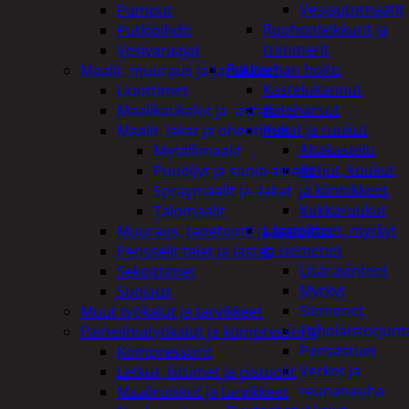
Vesiautomaatit
Pumput
Ruohonleikkurit ja
Putkipihdit
trimmerit
Vesivaraajat
Puutarhan hoito
Maalit, muuraus ja tarvikkeet
Kastelukannut
Liuottimet
Kateharsot
Maalikaukalot ja -astiat
Kukat ja ruukut
Maalit, lakat ja ohentimet
Altakastelu
Metallimaalit
Ketjut, koukut
Puuöljyt ja suoja-aineet
ja kiinnikkeet
Spraymaalit ja -lakat
Kukkaruukut
Talomaalit
Lannoitteet, myrkyt
Muuraus, tapetointi ja laatoitus
ja siemenet
Pensselit telat ja lastat
Lisäravinteet
Sekoittimet
Myrkyt
Suojaus
Siemenet
Muut työkalut ja tarvikkeet
Tuholaistorjunt
Paineilmatyökalut ja kompressorit
Pensastuet
Kompressorit
Verkot ja
Letkut, liittimet ja pistoolit
reunanauha
Maaliruiskut ja tarvikkeet