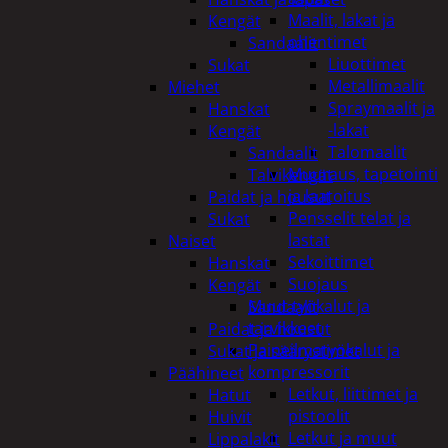
Maalit, lakat ja
Kengät
ohentimet
Sandaalit
Liuottimet
Sukat
Metallimaalit
Miehet
Spraymaalit ja
Hanskat
-lakat
Kengät
Talomaalit
Sandaalit
Muuraus, tapetointi
Talvikengät
ja laatoitus
Paidat ja housut
Pensselit telat ja
Sukat
lastat
Naiset
Sekoittimet
Hanskat
Suojaus
Kengät
Muut työkalut ja
Sandaalit
tarvikkeet
Paidat ja housut
Paineilmatyökalut ja
Sukat ja säärystimet
kompressorit
Päähineet
Letkut, liittimet ja
Hatut
pistoolit
Huivit
Letkut ja muut
Lippalakit