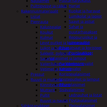
Puutarhatyökalut
Naulaimet
Harjat
Pulttipyssyt ja räikät
Kuokat ja haravat
Rakennusmateriaalit
Lumikolat ja lapiot
Listat
Saavit ja astiat
Pienrauta
Sahat ja
Kalustejalat
puutarhasakset
Koukut
Reppuruiskut ja
Kulmat
painepullot
Levyt putket ja kulmaraudat
Pihapatsaat ja koristeet
Lukot ja hakaset
Postilaatikot
Sakkelit, pylpyrät ja tarvikkeet
Valaisimet ja lamput
Saranat
Aurinkokennovalot
Vaijerilukot ja klemmarit
Koristevalot
Vetimet ja kahvat
Koristevalaisimet
Pressut
Loisteputket ja lamput
Ruuvit ja mutterit
Pihavalaisimet
Kiinnitysankkurit
Sisävalaisimet
Mutterit
Lednauhat ja listat
Pultit
Pöytävalaisimet
Ruuvit ja naulat
Yleisvalaisimet
Sähkötarvikkeet