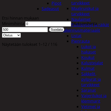
tarvikkeet
Pipot
Maaliruiskut ja
Sadeasut
tarvikkeet
Etsi hinnan mukaan
Naulaimet
Minimihinta
Maksimihinta
Pulttipyssyt ja räikät
Rakennusmateriaalit
Suodata
Listat
Pienrauta
Näytetään tulokset 1–12 / 116
Lukot ja
hakaset
Koukut
Kalustejalat
Kulmat
Sakkelit,
pylpyrät ja
tarvikkeet
Saranat
Vaijerilukot ja
klemmarit
Vetimet ja