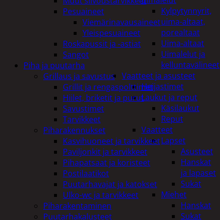
uimalelut
Muut siivoustarvikkeet
Kylpytynnyrit,
Pesuaineet
uima-altaat,
Viemärinavausaineet
porealtaat
Yleispesuaineet
Uima-altaat
Roskapussit ja -astiat
Uimalelut ja
Sangot
kelluntavälineet
Piha ja puutarha
Vaatteet ja asusteet
Grillaus ja savustus
Heijastimet
Grillit ja rengaspolttimet
Laukut ja reput
Hiilet, briketit ja purut
Käsilaukut
Savustimet
Reput
Tarvikkeet
Vaatteet
Piharakennukset
Lapset
Kasvihuoneet ja tarvikkeet
Asusteet
Paviljonkit ja tarvikkeet
Hanskat
Pihapatsaat ja koristeet
ja lapaset
Postilaatikot
Sukat
Puutarhavajat ja katokset
Miehet
Ulko-wc ja tarvikkeet
Hanskat
Piharakentaminen
Sukat
Puutarhakalusteet