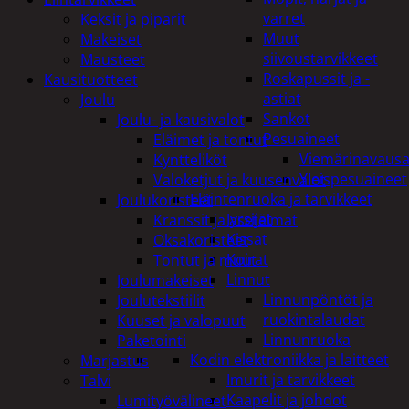
varret
Keksit ja piparit
Muut
Makeiset
siivoustarvikkeet
Mausteet
Roskapussit ja -
Kausituotteet
astiat
Joulu
Sankot
Joulu- ja kausivalot
Pesuaineet
Eläimet ja tontut
Viemärinavausa
Kyntteliköt
Yleispesuaineet
Valoketjut ja kuusenvalot
Eläintenruoka ja tarvikkeet
Joulukoristeet
Jyrsijät
Kranssit ja asetelmat
Kissat
Oksakoristeet
Koirat
Tontut ja muut
Linnut
Joulumakeiset
Linnunpöntöt ja
Joulutekstiilit
ruokintalaudat
Kuuset ja valopuut
Linnunruoka
Paketointi
Kodin elektroniikka ja laitteet
Marjastus
Imurit ja tarvikkeet
Talvi
Kaapelit ja johdot
Lumityövälineet