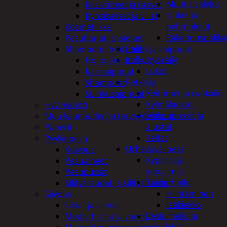
Muut sisälelut
Käsivoiteet ja rasvat
Nuket ja
Kynsisakset ja viilat
pehmolelut
Kosmetiikka
Rakennuspalika
Pesuharjat ja -sienet
Pelit
Shampoot, hoitaineet ja saippuat
Polkupyöräily
Hoitoaineet
Lukot
Käsisaippuat
Retkeily
Shampoot
Keittimet ja ruokailu
Suihkusaippuat
Kylmälaukut
Hyvinvointi
Makuupussit ja
Muu kauneuden ja terveydenhoito
alustat
Paperit
Teltat
Pyykinpesu
Urheiluvälineet
Kuivaus
Kypärät ja
Pesuaineet
suojaimet
Pesupussit
Talviurheilu
Silitysraudat ja silityslaudat
Hiihtäminen
Siivous
Jääkiekko
Liinat ja sienet
Vesiurheilu ja
Mopit, harjat ja varret