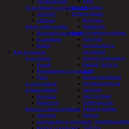
Peilit
Verkkolaitteet
Huonetuoksut
Tv-tarvikkeet ja seinätelineet
Juhlatarvikkeet
Antennit
Koristelu
Liittimet
Paketointi
Viihde-elektroniikka
Keittiö ja taloustarvikkeet
Bluetooth kaiuttimet
Aterimet
Kuulokkeet
Juomapullot ja
Radiot
termokset
Koti ja sisustus
Kannut ja kanisterit
Huonekalut
Kauhat, lastat ja
Kaapit
sudit
Kenkätelineet ja naulakot
Kattaustarvikkeet
Peilit
Kertakäyttöastiat
Huonetuoksut
Lautaset
Juhlatarvikkeet
Lasit ja mukit
Koristelu
Leikkuulaudat
Paketointi
Padat ja kattilat
Keittiö ja taloustarvikkeet
Tiskaus
Aterimet
Astianpesuaine
Juomapullot ja termokset
Säilöntä
Kannut ja kanisterit