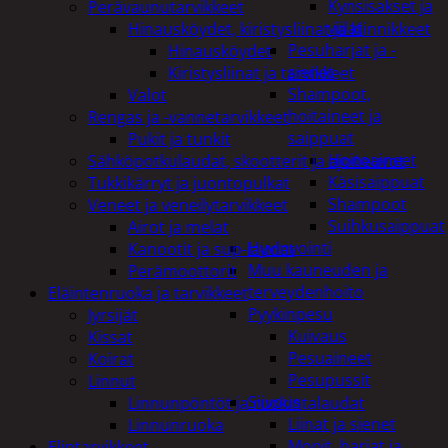
Kynsisakset ja
Perävaunutarvikkeet
viilat
Hinausköydet, kiristysliinat ja kiinnikkeet
Pesuharjat ja -
Hinausköydet
sienet
Kiristysliinat ja tarvikkeet
Shampoot,
Valot
hoitaineet ja
Rengas ja -vannetarvikkeet
saippuat
Pukit ja tunkit
Hoitoaineet
Sähköpotkulaudat, skootterit ja ajoneuvot
Käsisaippuat
Tukkikärryt ja juontopulkat
Shampoot
Veneet ja veneilytarvikkeet
Suihkusaippuat
Airot ja melat
Hyvinvointi
Kanootit ja sup-laudat
Muu kauneuden ja
Perämoottorit
terveydenhoito
Eläintenruoka ja tarvikkeet
Pyykinpesu
Jyrsijät
Kuivaus
Kissat
Pesuaineet
Koirat
Pesupussit
Linnut
Siivous
Linnunpöntöt ja ruokintalaudat
Liinat ja sienet
Linnunruoka
Mopit, harjat ja
Elintarvikkeet