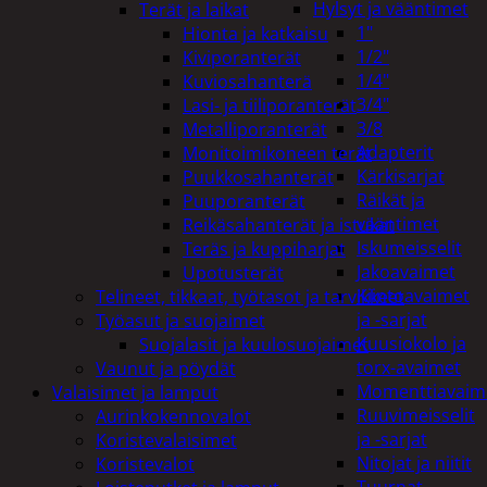
Hylsyt ja vääntimet
Terät ja laikat
1"
Hionta ja katkaisu
1/2"
Kiviporanterät
1/4"
Kuviosahanterä
3/4"
Lasi- ja tiiliporanterät
3/8
Metalliporanterät
Adapterit
Monitoimikoneen terät
Kärkisarjat
Puukkosahanterät
Räikät ja
Puuporanterät
vääntimet
Reikäsahanterät ja istukat
Iskumeisselit
Teräs ja kuppiharjat
Jakoavaimet
Upotusterät
Kiintoavaimet
Telineet, tikkaat, työtasot ja tarvikkeet
ja -sarjat
Työasut ja suojaimet
Kuusiokolo ja
Suojalasit ja kuulosuojaimet
torx-avaimet
Vaunut ja pöydät
Momenttiavaim
Valaisimet ja lamput
Ruuvimeisselit
Aurinkokennovalot
ja -sarjat
Koristevalaisimet
Nitojat ja niitit
Koristevalot