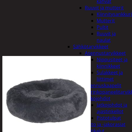
kahvat
Ruuvit ja mutterit
Kiinnitysankkuri
Mutterit
Pultit
Ruuvit ja
naulat
Sähkötarvikkeet
Asennustarvikkeet
Nippusiteet ja
kiinnikkeet
Sulakkeet ja
liittimet
Asennuskaapelit
Aurinkopaneelitarvik
Jatkojohdot
Jatkojohdot ja
ajastinkellot
Pistotulpat
Pisto ja -jakorasiat
Sähkötyökalut