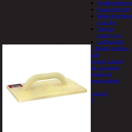
Puukkosahante
Puuporanterät
Reikäsahanterä
ja istukat
Teräs ja
kuppiharjat
Upotusterät
Telineet, tikkaat, työtasot
ja tarvikkeet
Vaunut ja pöydät
Työasut ja suojaimet
Suojalasit ja
kuulosuojaimet
Elintarvikkeet
Keksit ja piparit
Mausteet
Etsi:
Ostoskori /
0,00
€