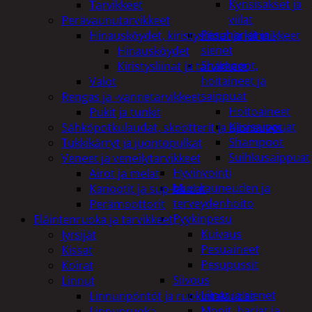
Kynsisakset ja
Tarvikkeet
viilat
Perävaunutarvikkeet
Pesuharjat ja -
Hinausköydet, kiristysliinat ja kiinnikkeet
sienet
Hinausköydet
Shampoot,
Kiristysliinat ja tarvikkeet
hoitaineet ja
Valot
saippuat
Rengas ja -vannetarvikkeet
Hoitoaineet
Pukit ja tunkit
Käsisaippuat
Sähköpotkulaudat, skootterit ja ajoneuvot
Shampoot
Tukkikärryt ja juontopulkat
Suihkusaippuat
Veneet ja veneilytarvikkeet
Hyvinvointi
Airot ja melat
Muu kauneuden ja
Kanootit ja sup-laudat
terveydenhoito
Perämoottorit
Pyykinpesu
Eläintenruoka ja tarvikkeet
Kuivaus
Jyrsijät
Pesuaineet
Kissat
Pesupussit
Koirat
Siivous
Linnut
Liinat ja sienet
Linnunpöntöt ja ruokintalaudat
Mopit, harjat ja
Linnunruoka