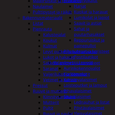
Puutarhatyökalut
Maaliruiskut ja tarvikkeet
Harjat
Naulaimet
Kuokat ja haravat
Pulttipyssyt ja räikät
Lumikolat ja lapiot
Rakennusmateriaalit
Saavit ja astiat
Listat
Sahat ja
Pienrauta
puutarhasakset
Kalustejalat
Reppuruiskut ja
Koukut
painepullot
Kulmat
Pihapatsaat ja koristeet
Levyt putket ja kulmaraudat
Postilaatikot
Lukot ja hakaset
Valaisimet ja lamput
Sakkelit, pylpyrät ja tarvikkeet
Aurinkokennovalot
Saranat
Koristevalot
Vaijerilukot ja klemmarit
Koristevalaisimet
Vetimet ja kahvat
Loisteputket ja lamput
Pressut
Pihavalaisimet
Ruuvit ja mutterit
Sisävalaisimet
Kiinnitysankkurit
Lednauhat ja listat
Mutterit
Pöytävalaisimet
Pultit
Yleisvalaisimet
Ruuvit ja naulat