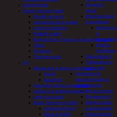
Kirveet ja
Lämmittimet
sahat
Liimat, massat, teipit
Moottorisahat
Köydet ja narut
ja tarvikkeet
Liimapistoolit ja puikot
Moottoris
Liimat ja lukitteet
ja
Pakkelit ja kitit
raivaussa
Rasvaprässit, massa ja uretaanipistoolit
Viilat ja
Teipit
teräketjut
Tiivisteet
Oksasilppurit
Tiivistemassat
Tukkisakset ja
LVI
sahapukit
Allaskaapit, hanat ja tarvikkeet
Painepesurit,
Hanat
vesiautomaatit ja
Kaapistot
uppopumput
Hajulukot kaivot ja tarvikkeet
Muut pumput
Leikkurit ja putkitarvikkeet
Painepesurit
Letkut ja putket
Reppuruiskut
Nipat, liittimet ja holkit
ja painepullot
Letkunkiristimet
Uppopumput
Nipat ja holkit