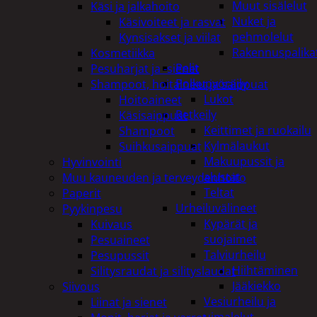
Muut sisälelut
Käsi ja jalkahoito
Nuket ja
Käsivoiteet ja rasvat
pehmolelut
Kynsisakset ja viilat
Rakennuspalika
Kosmetiikka
Pelit
Pesuharjat ja -sienet
Polkupyöräily
Shampoot, hoitaineet ja saippuat
Lukot
Hoitoaineet
Retkeily
Käsisaippuat
Keittimet ja ruokailu
Shampoot
Kylmälaukut
Suihkusaippuat
Makuupussit ja
Hyvinvointi
alustat
Muu kauneuden ja terveydenhoito
Teltat
Paperit
Urheiluvälineet
Pyykinpesu
Kypärät ja
Kuivaus
suojaimet
Pesuaineet
Talviurheilu
Pesupussit
Hiihtäminen
Silitysraudat ja silityslaudat
Jääkiekko
Siivous
Vesiurheilu ja
Liinat ja sienet