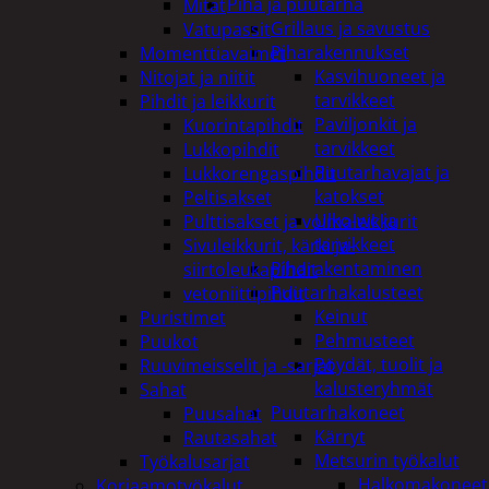
Piha ja puutarha
Mitat
Grillaus ja savustus
Vatupassit
Piharakennukset
Momenttiavaimet
Kasvihuoneet ja
Nitojat ja niitit
tarvikkeet
Pihdit ja leikkurit
Paviljonkit ja
Kuorintapihdit
tarvikkeet
Lukkopihdit
Puutarhavajat ja
Lukkorengaspihdit
katokset
Peltisakset
Ulko-wc ja
Pulttisakset ja voimaleikkurit
tarvikkeet
Sivuleikkurit, kärki ja-
Piharakentaminen
siirtoleukapihdit
Puutarhakalusteet
vetoniittipihdit
Keinut
Puristimet
Pehmusteet
Puukot
Pöydät, tuolit ja
Ruuvimeisselit ja -sarjat
kalusteryhmät
Sahat
Puutarhakoneet
Puusahat
Kärryt
Rautasahat
Metsurin työkalut
Työkalusarjat
Halkomakoneet
Korjaamotyökalut