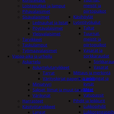
Tuurnat,
Koristevalot
meistit ja
Loisteputket ja lamput
piirtopuikot
Pihavalaisimet
Käsihöylät
Sisävalaisimet
Lyöntityökalut
Lednauhat ja listat
Taltat
Pöytävalaisimet
Tuurnat,
Yleisvalaisimet
meistit ja
Tarvikkeet
piirtopuikot
Taskulamput
Vasarat ja
Työmaavalaisimet
sorkkaraudat
Vapaa-aika ja urheilu
Sorkkarau
Askartelu
Vasarat
Askartelutarvikkeet
Mittaus ja merkintä
Tarrat
Linjalangat ja
Värityskirjat paperit ja arkit
kynät
Miniatyyri
Mitat
Sakset, liimat ja muut tarvikkeet
Vatupassit
Värikynät
Pihdit ja leikkurit
Harrasteet
Lukkopihdit
Käsityötarvikkeet
Lukkorengaspih
Langat