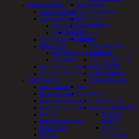
Taskulamput
Sähkötarvikkeet
Työmaavalaisimet
Asennuskaapelit
Taskulamput
Asennustarvikkeet
Tarvikkeet
Nippusiteet ja kiinnikkeet
Työkalut
Sulakkeet ja liittimet
Hitsaus
Aurinkopaneelitarvikkeet
Hitsauskolvit ja
Jatkojohdot
suuttimet
Jatkojohdot ja ajastinkellot
Kaasut ja polttimet
Pistotulpat
Lasit ja maskit
Lämmityskaapelit ja komponentit
Puikot ja langat
Pisto ja -jakorasiat
Tinakolvit ja tinat
Sähkötyökalut
Imurit
Akut ja laturit
Käsityökalut
Kiillotuskoneet
Erikoistyökalut
Kulmahiomakoneet
Hionta ja puhdistus
Kuumailmapuhaltimet
Tyynyt ja
Mittarit
paperit
Mutterinvääntimet
Viilat ja
Porakoneet
teräsharjat
Ruiskut