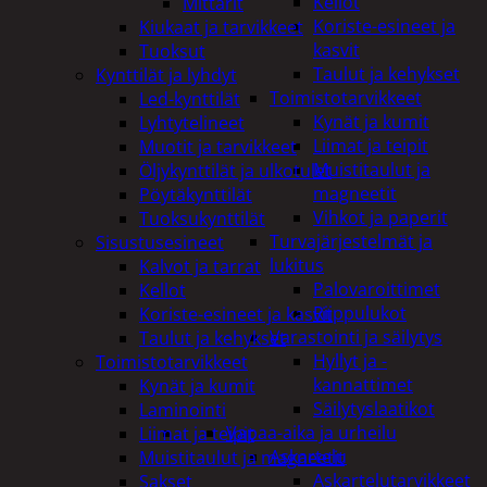
Kellot
Mittarit
Koriste-esineet ja
Kiukaat ja tarvikkeet
kasvit
Tuoksut
Taulut ja kehykset
Kynttilät ja lyhdyt
Toimistotarvikkeet
Led-kynttilät
Kynät ja kumit
Lyhtytelineet
Liimat ja teipit
Muotit ja tarvikkeet
Muistitaulut ja
Öljykynttilät ja ulkotulet
magneetit
Pöytäkynttilät
Vihkot ja paperit
Tuoksukynttilät
Turvajärjestelmät ja
Sisustusesineet
lukitus
Kalvot ja tarrat
Palovaroittimet
Kellot
Riippulukot
Koriste-esineet ja kasvit
Varastointi ja säilytys
Taulut ja kehykset
Hyllyt ja -
Toimistotarvikkeet
kannattimet
Kynät ja kumit
Säilytyslaatikot
Laminointi
Vapaa-aika ja urheilu
Liimat ja teipit
Askartelu
Muistitaulut ja magneetit
Askartelutarvikkeet
Sakset