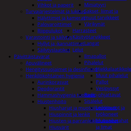
Miniatyyri
Vihkot ja paperit
Sakset, liimat ja
Turvajärjestelmät ja lukitus
muut tarvikkeet
Hälyttimet ja kamerat
Värikynät
Palovaroittimet
Harrasteet
Riippulukot
Käsityötarvikkeet
Varastointi ja säilytys
Langat
Hyllyt ja -kannattimet
Lelut
Säilytyslaatikot
Ilmapallot
Päivittäistavarat
Pihalelut
Apuvälineet
Hiekkalaatikkole
Hengityssuojaimet ja desinfiointi
Muut pihalelut
Henkilökohtainen hygienia
Pallot
Aurinkorasvat
Vesipyssyt
Deodorantit
Radio-ohjattavat
Hammashygienia tuotteet
Sisälelut
Hiustenhoito
Leikkiautot ja
Hiusharjat ja muotoilutuotteet
työkoneet
Hiuspinnit ja lenkit
Muovailuvahat
Hiusten ja parranleikkuukoneet
ja limat
Hiusvärit