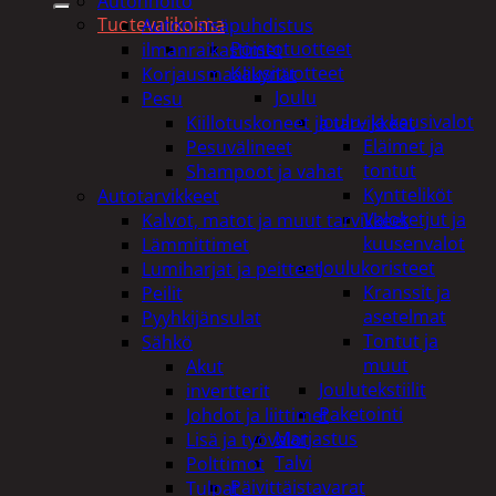
Autonhoito
Tuotevalikoima
Auton sisäpuhdistus
Poistotuotteet
ilmanraikastimet
Kausituotteet
Korjausmaalikynät
Joulu
Pesu
Joulu- ja kausivalot
Kiillotuskoneet ja tarvikkeet
Eläimet ja
Pesuvälineet
tontut
Shampoot ja vahat
Kyntteliköt
Autotarvikkeet
Valoketjut ja
Kalvot, matot ja muut tarvikkeet
kuusenvalot
Lämmittimet
Joulukoristeet
Lumiharjat ja peitteet
Kranssit ja
Peilit
asetelmat
Pyyhkijänsulat
Tontut ja
Sähkö
muut
Akut
Joulutekstiilit
invertterit
Paketointi
Johdot ja liittimet
Marjastus
Lisä ja työvalot
Talvi
Polttimot
Päivittäistavarat
Tulpat