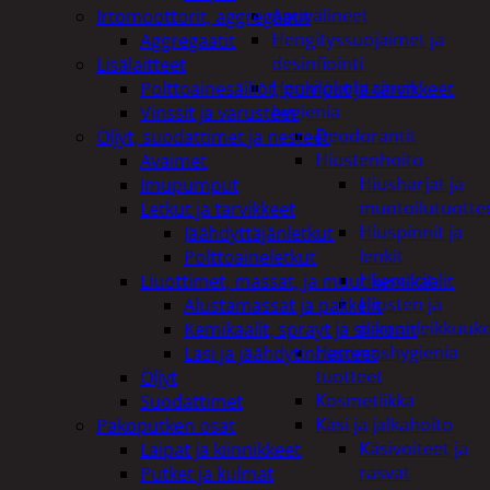
Apuvälineet
Irtomoottorit, aggregaatit
Hengityssuojaimet ja
Aggregaatit
desinfiointi
Lisälaitteet
Henkilökohtainen
Polttoainesäiliöt, pumput ja tarvikkeet
hygienia
Vinssit ja varusteet
Deodorantit
Öljyt, suodattimet ja nesteet
Hiustenhoito
Avaimet
Hiusharjat ja
Imupumput
muotoilutuotte
Letkut ja tarvikkeet
Hiuspinnit ja
Jäähdyttäjänletkut
lenkit
Polttoaineletkut
Hiusvärit
Liuottimet, massat, ja muut kemikaalit
Hiusten ja
Alustamassat ja pakkelit
parranleikkuuk
Kemikaalit, sprayt ja silikonit
Hammashygienia
Lasi ja jäähdytinnesteet
tuotteet
Öljyt
Kosmetiikka
Suodattimet
Käsi ja jalkahoito
Pakoputken osat
Käsivoiteet ja
Laipat ja kiinnikkeet
rasvat
Putket ja kulmat