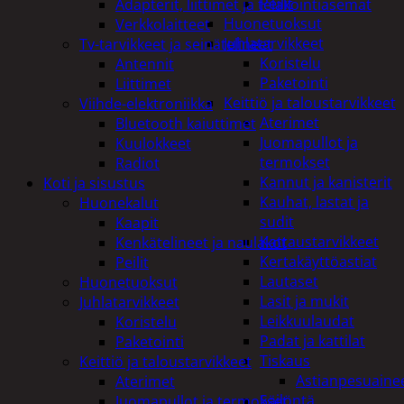
Peilit
Adapterit, liittimet ja telakointiasemat
Huonetuoksut
Verkkolaitteet
Juhlatarvikkeet
Tv-tarvikkeet ja seinätelineet
Koristelu
Antennit
Paketointi
Liittimet
Keittiö ja taloustarvikkeet
Viihde-elektroniikka
Aterimet
Bluetooth kaiuttimet
Juomapullot ja
Kuulokkeet
termokset
Radiot
Kannut ja kanisterit
Koti ja sisustus
Kauhat, lastat ja
Huonekalut
sudit
Kaapit
Kattaustarvikkeet
Kenkätelineet ja naulakot
Kertakäyttöastiat
Peilit
Lautaset
Huonetuoksut
Lasit ja mukit
Juhlatarvikkeet
Leikkuulaudat
Koristelu
Padat ja kattilat
Paketointi
Tiskaus
Keittiö ja taloustarvikkeet
Astianpesuaine
Aterimet
Säilöntä
Juomapullot ja termokset