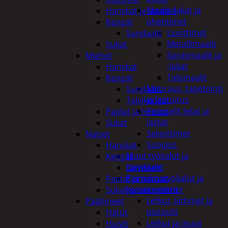
Maalit, lakat ja
Hanskat ja lapaset
ohentimet
Kengät
Liuottimet
Sandaalit
Metallimaalit
Sukat
Spraymaalit ja
Miehet
-lakat
Hanskat
Talomaalit
Kengät
Muuraus, tapetointi
Sandaalit
ja laatoitus
Talvikengät
Pensselit telat ja
Paidat ja housut
lastat
Sukat
Sekoittimet
Naiset
Suojaus
Hanskat
Muut työkalut ja
Kengät
tarvikkeet
Sandaalit
Paineilmatyökalut ja
Paidat ja housut
kompressorit
Sukat ja säärystimet
Letkut, liittimet ja
Päähineet
pistoolit
Hatut
Letkut ja muut
Huivit