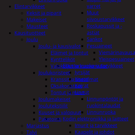
varret
Elintarvikkeet
Muut
Keksit ja piparit
siivoustarvikkeet
Makeiset
Roskapussit ja -
Mausteet
astiat
Kausituotteet
Sankot
Joulu
Pesuaineet
Joulu- ja kausivalot
Viemärinavausa
Eläimet ja tontut
Yleispesuaineet
Kyntteliköt
Eläintenruoka ja tarvikkeet
Valoketjut ja kuusenvalot
Jyrsijät
Joulukoristeet
Kissat
Kranssit ja asetelmat
Koirat
Oksakoristeet
Linnut
Tontut ja muut
Linnunpöntöt ja
Joulumakeiset
ruokintalaudat
Joulutekstiilit
Linnunruoka
Kuuset ja valopuut
Kodin elektroniikka ja laitteet
Paketointi
Imurit ja tarvikkeet
Marjastus
Kaapelit ja johdot
Talvi