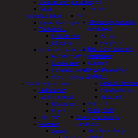
Teipit
Makuupussit ja alustat
Tiivisteet
Teltat
LVI
Urheiluvälineet
Allaskaapit, hanat ja
Kypärät ja suojaimet
tarvikkeet
Talviurheilu
Hanat
Hiihtäminen
Kaapistot
Jääkiekko
Hajulukot, kaivot ja
Vesiurheilu ja uimalelut
tarvikkeet
Kylpytynnyrit ja porealtaat
Leikkurit
Uima-altaat
Nipat, liittimet ja
Uimalelut ja kelluntavälineet
holkit
Vedenhoito ja tarvikkeet
Letkunkiristime
Vaatteet ja asusteet
Nipat ja holkit
Heijastimet
Tiivisteet
Laukut ja reput
Pumput
Käsilaukut
Putkipihdit
Reput
Maalit, muuraus ja
Lukulasit
tarvikkeet
Vaatteet
Maalikaukalot ja -
Lapset
astiat
Asusteet