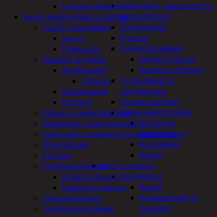
Kelloradiot, sääasemat ja
Lumityövälineet
lämpömittarit
Kodin elektroniikka ja laitteet
Oheislaitteet
Imurit ja tarvikkeet
Paristot
Imurit
Puhelintarvikkeet
Pölypussit
Johdot ja laturit
Kaapelit ja johdot
Kotelot ja telineet
Äänikaapelit
Tv-tarvikkeet ja
Liittimet
seinätelineet
Datakaapelit
Varavirtalaitteet
Liittimet
Viihde-elektroniikka
Kahvin ja vedenkeittimet
Bluetooth
Keittolevyt ja paistoraudat
kaiuttimet
Kelloradiot, sääasemat ja lämpömittarit
Kuulokkeet
Oheislaitteet
Radiot
Paristot
Koti ja sisustus
Puhelintarvikkeet
Huonekalut
Johdot ja laturit
Kaapit
Kotelot ja telineet
Kenkätelineet ja
Tehosekoittimet
naulakot
Tietokonetarvikkeet