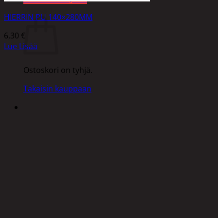
Ostoskori
HIERRIN PU 140×280MM
6,30
€
Lue Lisää
Ostoskori on tyhjä.
Takaisin kauppaan