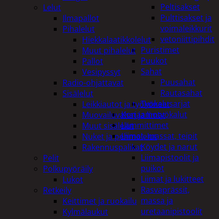
Peltisakset
Lelut
Pulttisakset ja
Ilmapallot
voimaleikkurit
Pihalelut
vetoniittipihdit
Hiekkalaatikkolelut
Puristimet
Muut pihalelut
Puukot
Pallot
Sahat
Vesipyssyt
Puusahat
Radio-ohjattavat
Rautasahat
Sisälelut
Työkalusarjat
Leikkiautot ja työkoneet
Korjaamotyökalut
Muovailuvahat ja limat
Lämmittimet
Muut sisälelut
Liimat, massat, teipit
Nuket ja pehmolelut
Köydet ja narut
Rakennuspalikat
Liimapistoolit ja
Pelit
puikot
Polkupyöräily
Liimat ja lukitteet
Lukot
Rasvaprässit,
Retkeily
massa ja
Keittimet ja ruokailu
uretaanipistoolit
Kylmälaukut