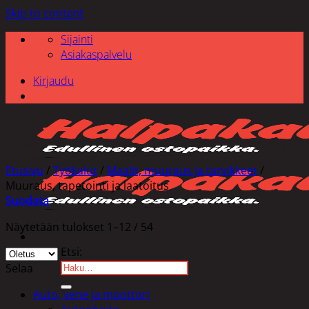
Skip to content
Sijainti
Asiakaspalvelu
Kirjaudu
Etusivu
/
Työkalut
/
Maalit, muuraus ja tarvikkeet
/
Muuraus, tapetointi ja laatoitus
Suodata
Näytetään tulokset 1–12 / 54
Etsi:
Selaa
Auto, vene ja moottori