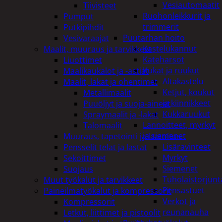
Vesiautomaatit
Tiivisteet
Ruohonleikkurit ja
Pumput
trimmerit
Putkipihdit
Puutarhan hoito
Vesivaraajat
Kastelukannut
Maalit, muuraus ja tarvikkeet
Kateharsot
Liuottimet
Kukat ja ruukut
Maalikaukalot ja -astiat
Altakastelu
Maalit, lakat ja ohentimet
Ketjut, koukut
Metallimaalit
ja kiinnikkeet
Puuöljyt ja suoja-aineet
Kukkaruukut
Spraymaalit ja -lakat
Lannoitteet, myrkyt
Talomaalit
ja siemenet
Muuraus, tapetointi ja laatoitus
Lisäravinteet
Pensselit telat ja lastat
Myrkyt
Sekoittimet
Siemenet
Suojaus
Tuholaistorjunt
Muut työkalut ja tarvikkeet
Pensastuet
Paineilmatyökalut ja kompressorit
Verkot ja
Kompressorit
reunanauha
Letkut, liittimet ja pistoolit