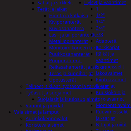
Hylsyt ja vääntimet
Sahat ja sirkkelit
1"
Terät ja laikat
1/2"
Hionta ja katkaisu
1/4"
Kiviporanterät
3/4"
Kuviosahanterä
3/8
Lasi- ja tiiliporanterät
Adapterit
Metalliporanterät
Kärkisarjat
Monitoimikoneen terät
Räikät ja
Puukkosahanterät
vääntimet
Puuporanterät
Iskumeisselit
Reikäsahanterät ja istukat
Jakoavaimet
Teräs ja kuppiharjat
Kiintoavaimet
Upotusterät
ja -sarjat
Telineet, tikkaat, työtasot ja tarvikkeet
Kuusiokolo ja
Työasut ja suojaimet
torx-avaimet
Suojalasit ja kuulosuojaimet
Momenttiavaim
Vaunut ja pöydät
Ruuvimeisselit
Valaisimet ja lamput
ja -sarjat
Aurinkokennovalot
Nitojat ja niitit
Koristevalaisimet