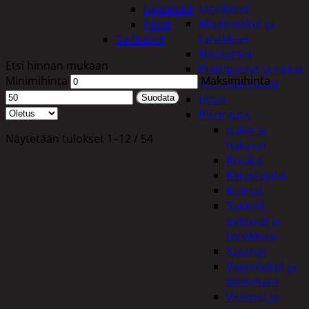
tarvikkeet
Lippalakit
Maaliruiskut ja
Pipot
tarvikkeet
Sadeasut
Naulaimet
Etsi hinnan mukaan
Pulttipyssyt ja räikät
Minimihinta
Maksimihinta
Rakennusmateriaalit
Listat
Suodata
Pienrauta
Lukot ja
Näytetään tulokset 1–12 / 54
hakaset
Koukut
Kalustejalat
Kulmat
Sakkelit,
pylpyrät ja
tarvikkeet
Saranat
Vaijerilukot ja
klemmarit
Vetimet ja