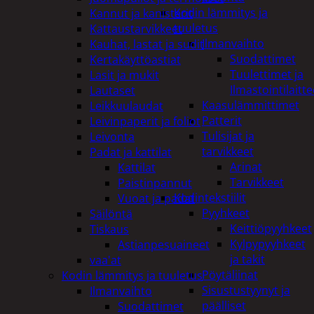
Kodin lämmitys ja
Kannut ja kanisterit
tuuletus
Kattaustarvikkeet
Ilmanvaihto
Kauhat, lastat ja sudit
Suodattimet
Kertakäyttöastiat
Tuulettimet ja
Lasit ja mukit
Ilmastointilaitte
Lautaset
Kaasulämmittimet
Leikkuulaudat
Patterit
Leivinpaperit ja foliot
Tulisijat ja
Leivonta
tarvikkeet
Padat ja kattilat
Arinat
Kattilat
Tarvikkeet
Paistinpannut
Kodintekstiilit
Vuoat ja padat
Pyyhkeet
Säilöntä
Keittiöpyyhkeet
Tiskaus
Kylpypyyhkeet
Astianpesuaineet
ja takit
vaa'at
Pöytäliinat
Kodin lämmitys ja tuuletus
Sisustustyynyt ja
Ilmanvaihto
päälliset
Suodattimet