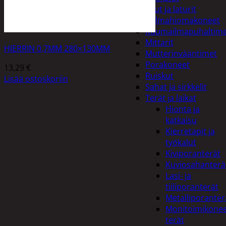
Akut ja laturit
Kulmahiomakoneet
Kuumailmapuhaltim
Mittarit
HIERRIN 0,7MM 280×130MM
Mutterinvääntimet
Porakoneet
13,29
€
Ruiskut
Lisää ostoskoriin
Sahat ja sirkkelit
Terät ja laikat
Hionta ja
katkaisu
Kierretapit ja
työkalut
Kiviporanterät
Kuviosahanterä
Lasi- ja
tiiliporanterät
Metalliporanter
Monitoimikone
terät