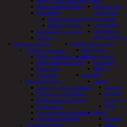
uimalelut
Mopit, harjat ja varret
Kylpytynnyrit,
Muut siivoustarvikkeet
uima-altaat,
Pesuaineet
porealtaat
Viemärinavausaineet
Uima-altaat
Yleispesuaineet
Uimalelut ja
Roskapussit ja -astiat
kelluntavälineet
Sangot
Vaatteet ja asusteet
Piha ja puutarha
Heijastimet
Grillaus ja savustus
Laukut ja reput
Grillit ja rengaspolttimet
Käsilaukut
Hiilet, briketit ja purut
Reput
Savustimet
Vaatteet
Tarvikkeet
Lapset
Piharakennukset
Asusteet
Kasvihuoneet ja tarvikkeet
Hanskat
Paviljonkit ja tarvikkeet
ja lapaset
Pihapatsaat ja koristeet
Sukat
Postilaatikot
Miehet
Puutarhavajat ja katokset
Hanskat
Ulko-wc ja tarvikkeet
Sukat
Piharakentaminen