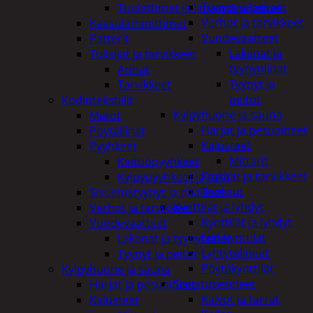
Tyynyt ja peitot
Tuulettimet ja Ilmastointilaitteet
Verhot ja tarvikkeet
Kaasulämmittimet
Vuodevaatteet
Patterit
Lakanat ja
Tulisijat ja tarvikkeet
tyynynlinat
Arinat
Tyynyt ja
Tarvikkeet
peitot
Kodintekstiilit
Kylpyhuone ja sauna
Matot
Harjat ja pesuaineet
Pöytäliinat
Kalusteet
Pyyhkeet
Mittarit
Keittiöpyyhkeet
Kiukaat ja tarvikkeet
Kylpypyyhkeet ja takit
Tuoksut
Sisustustyynyt ja päälliset
Kynttilät ja lyhdyt
Verhot ja tarvikkeet
Kynttilät ja lyhdyt
Vuodevaatteet
Led-kynttilät
Lakanat ja tyynynlinat
Lyhtytelineet
Tyynyt ja peitot
Pöytäkynttilät
Kylpyhuone ja sauna
Sisustusesineet
Harjat ja pesuaineet
Kalvot ja tarrat
Kalusteet