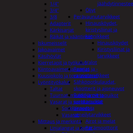
jäähdytinnestee
1/4"
Öljyt
3/4"
Perävaunutarvikkeet
3/8
Hinausköydet,
Adapterit
kiristysliinat ja
Kärkisarjat
kiinnikkeet
Räikät ja vääntimet
Hinausköydet
Iskumeisselit
Kiristysliinat ja
Jakoavaimet
tarvikkeet
Käsihöylät
Valot
Kierretapit ja työkalut
Rengas ja -
Kiintoavaimet ja -sarjat
vannetarvikkeet
Kuusiokolo ja torx-avaimet
Sähköpotkulaudat,
Lyöntityökalut
skootterit ja ajoneuvot
Taltat
Tukkikärryt ja
Tuurnat, meistit ja piirtopuikot
juontopulkat
Vasarat ja sorkkaraudat
Veneet ja
Sorkkaraudat
veneilytarvikkeet
Vasarat
Airot ja melat
Mittaus ja merkintä
Perämoottorit
Linjalangat ja kynät