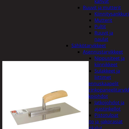
kahvat
Ruuvit ja mutterit
Kiinnitysankkuri
Mutterit
Pultit
Ruuvit ja
naulat
Sähkötarvikkeet
Asennustarvikkeet
Nippusiteet ja
kiinnikkeet
Sulakkeet ja
liittimet
Asennuskaapelit
Aurinkopaneelitarvik
Jatkojohdot
Jatkojohdot ja
ajastinkellot
Pistotulpat
Pisto ja -jakorasiat
Sähkötyökalut