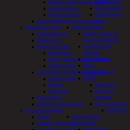
ja tarvikkeet
Reppuruiskut ja painepullot
Pesuvälineet
Uppopumput
Shampoot ja
Vesiautomaatit
vahat
Ruohonleikkurit ja trimmerit
Autotarvikkeet
Puutarhan hoito
Kalvot, matot ja
Kastelukannut
muut tarvikkeet
Kateharsot
Lumiharjat ja
Kukat ja ruukut
peitteet
Altakastelu
Lämmittimet
Ketjut, koukut ja kiinnikkeet
Peilit
Kukkaruukut
Pyyhkijänsulat
Lannoitteet, myrkyt ja siemenet
Sähkö
Lisäravinteet
Invertterit
Myrkyt
Johdot ja
Siemenet
liittimet
Pensastuet
Lisä ja työvalot
Verkot ja reunanauha
Polttimot
Puutarhatyökalut
Irtomoottorit,
Harjat
aggregaatit
Kuokat ja haravat
Aggregaatit
Lumikolat ja lapiot