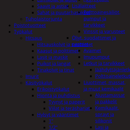
Lisälaitteet
Saavit ja astiat
Polttoainesäiliöt,
Sahat ja puutarhasakset
pumput ja
Tuholaistorjunta
tarvikkeet
Poistotuotteet
Vinssit ja varusteet
Työkalut
Öljyt, suodattimet ja
Hitsaus
nesteet
Hitsauskolvit ja suuttimet
Avaimet
Kaasut ja polttimet
Imupumput
Lasit ja maskit
Letkut ja tarvikkeet
Puikot ja langat
Jäähdyttäjänlet
Tinakolvit ja tinat
Polttoaineletku
Imurit
Liuottimet, massat,
Käsityökalut
ja muut kemikaalit
Erikoistyökalut
Alustamassat
Hionta ja puhdistus
ja pakkelit
Tyynyt ja paperit
Kemikaalit,
Viilat ja teräsharjat
sprayt ja
Hylsyt ja vääntimet
silikonit
1"
Lasi ja
1/2"