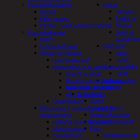
Naiset
Puutarhakalusteet
Hanskat
Keinut
Paidat ja
Pehmusteet
housut
Pöydät, tuolit ja kalusteryhmät
Sukat ja
Puutarhakoneet
säärystim
Kärryt
Päähineet
Lehtipuhaltimet
Hatut
Metsurin työkalut
Huivit
Halkomakoneet
Lippalakit
Moottorisahat ja tarvikkeet
Pipot
Kirveet ja sahat
Sadeasut
Moottorisahat ja raivaussahat
Auto, vene ja moottori
Tukkisakset ja sahapukit
Autonhoito
Viilat ja teräketjut
Auton
Oksasilppurit
sisäpuhdistus
Painepesurit, vesiautomaatit ja
Ilmanraikastimet
uppopumput
Korjausmaalikynät
Letkut ja muut tarvikkeet
Pesu
Muut pumput
Kiillotuskoneet
Painepesurit