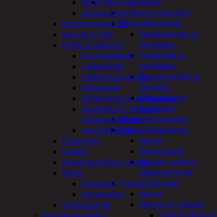
Piha ja puutarha
Mitat
Grillaus ja savustus
Vatupassit
Piharakennukset
Momenttiavaimet
Kasvihuoneet ja
Nitojat ja niitit
tarvikkeet
Pihdit ja leikkurit
Paviljonkit ja
Kuorintapihdit
tarvikkeet
Lukkopihdit
Puutarhavajat ja
Lukkorengaspihdit
katokset
Peltisakset
Ulko-wc ja
Pulttisakset ja voimaleikkurit
tarvikkeet
Sivuleikkurit, kärki ja-
Piharakentaminen
siirtoleukapihdit
Puutarhakalusteet
vetoniittipihdit
Keinut
Puristimet
Pehmusteet
Puukot
Pöydät, tuolit ja
Ruuvimeisselit ja -sarjat
kalusteryhmät
Sahat
Puutarhakoneet
Puusahat
Kärryt
Rautasahat
Metsurin työkalut
Työkalusarjat
Halkomakoneet
Korjaamotyökalut