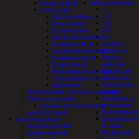
Hylsyt ja vääntimet
Sahat ja sirkkelit
1"
Terät ja laikat
1/2"
Hionta ja katkaisu
1/4"
Kiviporanterät
3/4"
Kuviosahanterä
3/8
Lasi- ja tiiliporanterät
Adapterit
Metalliporanterät
Kärkisarjat
Monitoimikoneen terät
Räikät ja
Puukkosahanterät
vääntimet
Puuporanterät
Iskumeisselit
Reikäsahanterät ja istukat
Jakoavaimet
Teräs ja kuppiharjat
Kiintoavaimet
Upotusterät
ja -sarjat
Telineet, tikkaat, työtasot ja tarvikkeet
Kuusiokolo ja
Työasut ja suojaimet
torx-avaimet
Suojalasit ja kuulosuojaimet
Momenttiavaim
Vaunut ja pöydät
Ruuvimeisselit
Valaisimet ja lamput
ja -sarjat
Aurinkokennovalot
Nitojat ja niitit
Koristevalaisimet