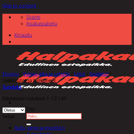
Skip to content
Sijainti
Asiakaspalvelu
Kirjaudu
Etusivu
/
Vapaa-aika ja urheilu
/
Lelut
/
Sisälelut
/
Leikkiautot ja työkoneet
Suodata
Näytetään tulokset 1–12 / 43
Etsi:
Selaa
Auto, vene ja moottori