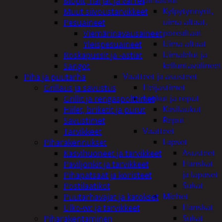
uimalelut
Mopit, harjat ja varret
Kylpytynnyrit,
Muut siivoustarvikkeet
uima-altaat,
Pesuaineet
porealtaat
Viemärinavausaineet
Uima-altaat
Yleispesuaineet
Uimalelut ja
Roskapussit ja -astiat
kelluntavälineet
Sangot
Vaatteet ja asusteet
Piha ja puutarha
Heijastimet
Grillaus ja savustus
Laukut ja reput
Grillit ja rengaspolttimet
Käsilaukut
Hiilet, briketit ja purut
Reput
Savustimet
Vaatteet
Tarvikkeet
Lapset
Piharakennukset
Asusteet
Kasvihuoneet ja tarvikkeet
Hanskat
Paviljonkit ja tarvikkeet
ja lapaset
Pihapatsaat ja koristeet
Sukat
Postilaatikot
Miehet
Puutarhavajat ja katokset
Hanskat
Ulko-wc ja tarvikkeet
Sukat
Piharakentaminen