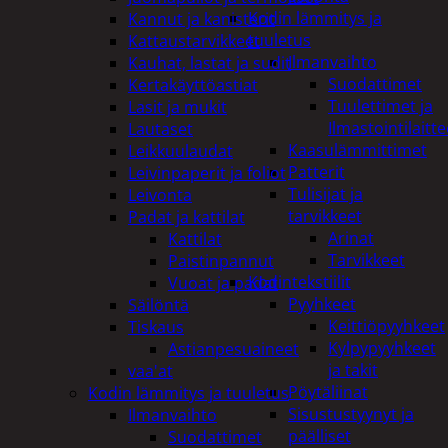
Kodin lämmitys ja
Kannut ja kanisterit
tuuletus
Kattaustarvikkeet
Ilmanvaihto
Kauhat, lastat ja sudit
Suodattimet
Kertakäyttöastiat
Tuulettimet ja
Lasit ja mukit
Ilmastointilaitte
Lautaset
Kaasulämmittimet
Leikkuulaudat
Patterit
Leivinpaperit ja foliot
Tulisijat ja
Leivonta
tarvikkeet
Padat ja kattilat
Arinat
Kattilat
Tarvikkeet
Paistinpannut
Kodintekstiilit
Vuoat ja padat
Pyyhkeet
Säilöntä
Keittiöpyyhkeet
Tiskaus
Kylpypyyhkeet
Astianpesuaineet
ja takit
vaa'at
Pöytäliinat
Kodin lämmitys ja tuuletus
Sisustustyynyt ja
Ilmanvaihto
päälliset
Suodattimet