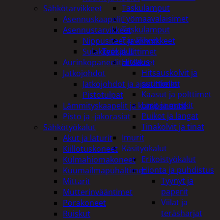
Taskulamput
Sähkötarvikkeet
Työmaavalaisimet
Asennuskaapelit
Taskulamput
Asennustarvikkeet
Tarvikkeet
Nippusiteet ja kiinnikkeet
Työkalut
Sulakkeet ja liittimet
Hitsaus
Aurinkopaneelitarvikkeet
Hitsauskolvit ja
Jatkojohdot
suuttimet
Jatkojohdot ja ajastinkellot
Kaasut ja polttimet
Pistotulpat
Lasit ja maskit
Lämmityskaapelit ja komponentit
Puikot ja langat
Pisto ja -jakorasiat
Tinakolvit ja tinat
Sähkötyökalut
Imurit
Akut ja laturit
Käsityökalut
Kiillotuskoneet
Erikoistyökalut
Kulmahiomakoneet
Hionta ja puhdistus
Kuumailmapuhaltimet
Tyynyt ja
Mittarit
paperit
Mutterinvääntimet
Viilat ja
Porakoneet
teräsharjat
Ruiskut