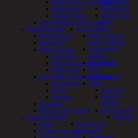
ja tarvikkeet
Reppuruiskut ja painepullot
Pesuvälineet
Uppopumput
Shampoot ja
Vesiautomaatit
vahat
Ruohonleikkurit ja trimmerit
Autotarvikkeet
Puutarhan hoito
Kalvot, matot ja
Kastelukannut
muut tarvikkeet
Kateharsot
Lumiharjat ja
Kukat ja ruukut
peitteet
Altakastelu
Lämmittimet
Ketjut, koukut ja kiinnikkeet
Peilit
Kukkaruukut
Pyyhkijänsulat
Lannoitteet, myrkyt ja siemenet
Sähkö
Lisäravinteet
Invertterit
Myrkyt
Johdot ja
Siemenet
liittimet
Pensastuet
Lisä ja työvalot
Verkot ja reunanauha
Polttimot
Puutarhatyökalut
Irtomoottorit,
Harjat
aggregaatit
Kuokat ja haravat
Aggregaatit
Lumikolat ja lapiot