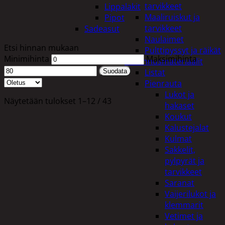
tarvikkeet
Lippalakit
Maaliruiskut ja
Pipot
tarvikkeet
Sadeasut
Naulaimet
Etsi hinnan mukaan
Pulttipyssyt ja räikät
Minimihinta
Maksimihinta
Rakennusmateriaalit
Listat
Suodata
Pienrauta
Lukot ja
Näytetään tulokset 1–12 / 43
hakaset
Koukut
Kalustejalat
Kulmat
Sakkelit,
pylpyrät ja
tarvikkeet
Saranat
Vaijerilukot ja
klemmarit
Vetimet ja