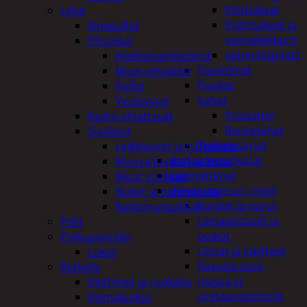
Peltisakset
Lelut
Pulttisakset ja
Ilmapallot
voimaleikkurit
Pihalelut
vetoniittipihdit
Hiekkalaatikkolelut
Puristimet
Muut pihalelut
Puukot
Pallot
Sahat
Vesipyssyt
Puusahat
Radio-ohjattavat
Rautasahat
Sisälelut
Työkalusarjat
Leikkiautot ja työkoneet
Korjaamotyökalut
Muovailuvahat ja limat
Lämmittimet
Muut sisälelut
Liimat, massat, teipit
Nuket ja pehmolelut
Köydet ja narut
Rakennuspalikat
Liimapistoolit ja
Pelit
puikot
Polkupyöräily
Liimat ja lukitteet
Lukot
Rasvaprässit,
Retkeily
massa ja
Keittimet ja ruokailu
uretaanipistoolit
Kylmälaukut