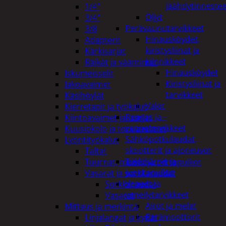
jäähdytinnestee
1/4"
Öljyt
3/4"
Perävaunutarvikkeet
3/8
Hinausköydet,
Adapterit
kiristysliinat ja
Kärkisarjat
kiinnikkeet
Räikät ja vääntimet
Hinausköydet
Iskumeisselit
Kiristysliinat ja
Jakoavaimet
tarvikkeet
Käsihöylät
Valot
Kierretapit ja työkalut
Rengas ja -
Kiintoavaimet ja -sarjat
vannetarvikkeet
Kuusiokolo ja torx-avaimet
Sähköpotkulaudat,
Lyöntityökalut
skootterit ja ajoneuvot
Taltat
Tukkikärryt ja
Tuurnat, meistit ja piirtopuikot
juontopulkat
Vasarat ja sorkkaraudat
Veneet ja
Sorkkaraudat
veneilytarvikkeet
Vasarat
Airot ja melat
Mittaus ja merkintä
Perämoottorit
Linjalangat ja kynät