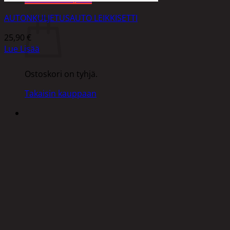
Ostoskori
AUTONKULJETUSAUTO LEIKKISETTI
25,90
€
Lue Lisää
Ostoskori on tyhjä.
Takaisin kauppaan