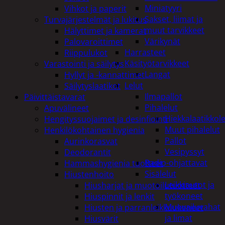
Miniatyyri
Vihkot ja paperit
Sakset, liimat ja
Turvajärjestelmät ja lukitus
muut tarvikkeet
Hälyttimet ja kamerat
Värikynät
Palovaroittimet
Harrasteet
Riippulukot
Käsityötarvikkeet
Varastointi ja säilytys
Langat
Hyllyt ja -kannattimet
Lelut
Säilytyslaatikot
Ilmapallot
Päivittäistavarat
Pihalelut
Apuvälineet
Hiekkalaatikkole
Hengityssuojaimet ja desinfiointi
Muut pihalelut
Henkilökohtainen hygienia
Pallot
Aurinkorasvat
Vesipyssyt
Deodorantit
Radio-ohjattavat
Hammashygienia tuotteet
Sisälelut
Hiustenhoito
Leikkiautot ja
Hiusharjat ja muotoilutuotteet
työkoneet
Hiuspinnit ja lenkit
Muovailuvahat
Hiusten ja parranleikkuukoneet
ja limat
Hiusvärit