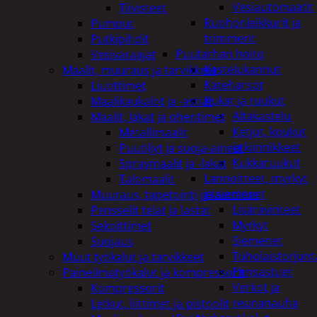
Vesiautomaatit
Tiivisteet
Ruohonleikkurit ja
Pumput
trimmerit
Putkipihdit
Puutarhan hoito
Vesivaraajat
Kastelukannut
Maalit, muuraus ja tarvikkeet
Kateharsot
Liuottimet
Kukat ja ruukut
Maalikaukalot ja -astiat
Altakastelu
Maalit, lakat ja ohentimet
Ketjut, koukut
Metallimaalit
ja kiinnikkeet
Puuöljyt ja suoja-aineet
Kukkaruukut
Spraymaalit ja -lakat
Lannoitteet, myrkyt
Talomaalit
ja siemenet
Muuraus, tapetointi ja laatoitus
Lisäravinteet
Pensselit telat ja lastat
Myrkyt
Sekoittimet
Siemenet
Suojaus
Tuholaistorjunt
Muut työkalut ja tarvikkeet
Pensastuet
Paineilmatyökalut ja kompressorit
Verkot ja
Kompressorit
reunanauha
Letkut, liittimet ja pistoolit