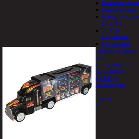
Puukkosahante
Puuporanterät
Reikäsahanterä
ja istukat
Teräs ja
kuppiharjat
Upotusterät
Telineet, tikkaat, työtasot
ja tarvikkeet
Vaunut ja pöydät
Työasut ja suojaimet
Suojalasit ja
kuulosuojaimet
Elintarvikkeet
Keksit ja piparit
Mausteet
Etsi:
Ostoskori /
0,00
€