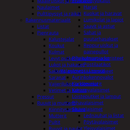
Puutarhatyökalut
Maaliruiskut ja tarvikkeet
Harjat
Naulaimet
Kuokat ja haravat
Pulttipyssyt ja räikät
Lumikolat ja lapiot
Rakennusmateriaalit
Saavit ja astiat
Listat
Sahat ja
Pienrauta
puutarhasakset
Kalustejalat
Reppuruiskut ja
Koukut
painepullot
Kulmat
Pihapatsaat ja koristeet
Levyt putket ja kulmaraudat
Postilaatikot
Lukot ja hakaset
Valaisimet ja lamput
Sakkelit, pylpyrät ja tarvikkeet
Aurinkokennovalot
Saranat
Koristevalot
Vaijerilukot ja klemmarit
Koristevalaisimet
Vetimet ja kahvat
Loisteputket ja lamput
Pressut
Pihavalaisimet
Ruuvit ja mutterit
Sisävalaisimet
Kiinnitysankkurit
Lednauhat ja listat
Mutterit
Pöytävalaisimet
Pultit
Yleisvalaisimet
Ruuvit ja naulat