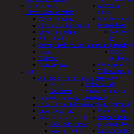
Kirveet ja
Lämmittimet
sahat
Liimat, massat, teipit
Moottorisahat
Köydet ja narut
ja tarvikkeet
Liimapistoolit ja puikot
Moottoris
Liimat ja lukitteet
ja
Pakkelit ja kitit
raivaussa
Rasvaprässit, massa ja uretaanipistoolit
Viilat ja
Teipit
teräketjut
Tiivisteet
Oksasilppurit
Tiivistemassat
Tukkisakset ja
LVI
sahapukit
Allaskaapit, hanat ja tarvikkeet
Painepesurit,
Hanat
vesiautomaatit ja
Kaapistot
uppopumput
Hajulukot kaivot ja tarvikkeet
Muut pumput
Leikkurit ja putkitarvikkeet
Painepesurit
Letkut ja putket
Reppuruiskut
Nipat, liittimet ja holkit
ja painepullot
Letkunkiristimet
Uppopumput
Nipat ja holkit