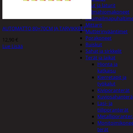
Akut ja laturit
Kulmahiomakoneet
Kuumailmapuhaltim
Mittarit
AUTOMATTO 80×70CM JA TARVIKKEET
Mutterinvääntimet
Porakoneet
12,90
€
Ruiskut
Lue Lisää
Sahat ja sirkkelit
Terät ja laikat
Hionta ja
katkaisu
Kierretapit ja
työkalut
Kiviporanterät
Kuviosahanterä
Lasi- ja
tiiliporanterät
Metalliporanter
Monitoimikone
terät