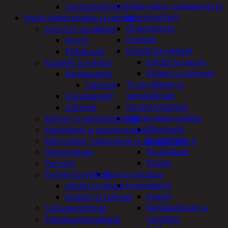
Kelloradiot, sääasemat ja
Lumityövälineet
lämpömittarit
Kodin elektroniikka ja laitteet
Oheislaitteet
Imurit ja tarvikkeet
Paristot
Imurit
Puhelintarvikkeet
Pölypussit
Johdot ja laturit
Kaapelit ja johdot
Kotelot ja telineet
Äänikaapelit
Tv-tarvikkeet ja
Liittimet
seinätelineet
Datakaapelit
Varavirtalaitteet
Liittimet
Viihde-elektroniikka
Kahvin ja vedenkeittimet
Bluetooth
Keittolevyt ja paistoraudat
kaiuttimet
Kelloradiot, sääasemat ja lämpömittarit
Kuulokkeet
Oheislaitteet
Radiot
Paristot
Koti ja sisustus
Puhelintarvikkeet
Huonekalut
Johdot ja laturit
Kaapit
Kotelot ja telineet
Kenkätelineet ja
Tehosekoittimet
naulakot
Tietokonetarvikkeet