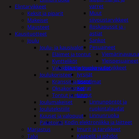
varret
Elintarvikkeet
Muut
Keksit ja piparit
siivoustarvikkeet
Makeiset
Roskapussit ja -
Mausteet
astiat
Kausituotteet
Sankot
Joulu
Pesuaineet
Joulu- ja kausivalot
Viemärinavausa
Eläimet ja tontut
Yleispesuaineet
Kyntteliköt
Eläintenruoka ja tarvikkeet
Valoketjut ja kuusenvalot
Jyrsijät
Joulukoristeet
Kissat
Kranssit ja asetelmat
Koirat
Oksakoristeet
Linnut
Tontut ja muut
Linnunpöntöt ja
Joulumakeiset
ruokintalaudat
Joulutekstiilit
Linnunruoka
Kuuset ja valopuut
Kodin elektroniikka ja laitteet
Paketointi
Imurit ja tarvikkeet
Marjastus
Kaapelit ja johdot
Talvi