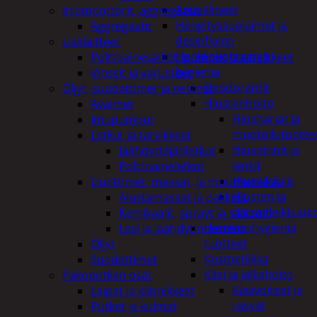
Apuvälineet
Irtomoottorit, aggregaatit
Hengityssuojaimet ja
Aggregaatit
desinfiointi
Lisälaitteet
Henkilökohtainen
Polttoainesäiliöt, pumput ja tarvikkeet
hygienia
Vinssit ja varusteet
Deodorantit
Öljyt, suodattimet ja nesteet
Hiustenhoito
Avaimet
Hiusharjat ja
Imupumput
muotoilutuotte
Letkut ja tarvikkeet
Hiuspinnit ja
Jäähdyttäjänletkut
lenkit
Polttoaineletkut
Hiusvärit
Liuottimet, massat, ja muut kemikaalit
Hiusten ja
Alustamassat ja pakkelit
parranleikkuuk
Kemikaalit, sprayt ja silikonit
Hammashygienia
Lasi ja jäähdytinnesteet
tuotteet
Öljyt
Kosmetiikka
Suodattimet
Käsi ja jalkahoito
Pakoputken osat
Käsivoiteet ja
Laipat ja kiinnikkeet
rasvat
Putket ja kulmat