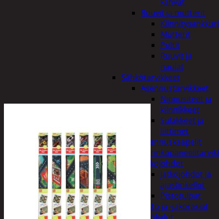
kahvat
Ruuvit ja mutterit
Kiinnitysankkuri
Mutterit
Pultit
Ruuvit ja
naulat
Sähkötarvikkeet
Asennustarvikkeet
Nippusiteet ja
kiinnikkeet
Sulakkeet ja
liittimet
Asennuskaapelit
Aurinkopaneelitarvik
Jatkojohdot
Jatkojohdot ja
ajastinkellot
Pistotulpat
Pisto ja -jakorasiat
Sähkötyökalut