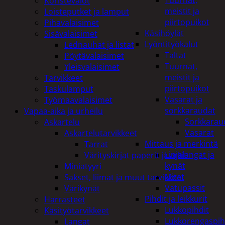
Tuurnat,
Koristevalot
meistit ja
Loisteputket ja lamput
piirtopuikot
Pihavalaisimet
Käsihöylät
Sisävalaisimet
Lyöntityökalut
Lednauhat ja listat
Taltat
Pöytävalaisimet
Tuurnat,
Yleisvalaisimet
meistit ja
Tarvikkeet
piirtopuikot
Taskulamput
Vasarat ja
Työmaavalaisimet
sorkkaraudat
Vapaa-aika ja urheilu
Sorkkarau
Askartelu
Vasarat
Askartelutarvikkeet
Mittaus ja merkintä
Tarrat
Linjalangat ja
Värityskirjat paperit ja arkit
kynät
Miniatyyri
Mitat
Sakset, liimat ja muut tarvikkeet
Vatupassit
Värikynät
Pihdit ja leikkurit
Harrasteet
Lukkopihdit
Käsityötarvikkeet
Lukkorengaspih
Langat