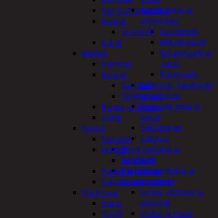
Maalit, lakat ja
Hanskat ja lapaset
ohentimet
Kengät
Liuottimet
Sandaalit
Metallimaalit
Sukat
Spraymaalit ja
Miehet
-lakat
Hanskat
Talomaalit
Kengät
Muuraus, tapetointi
Sandaalit
ja laatoitus
Talvikengät
Pensselit telat ja
Paidat ja housut
lastat
Sukat
Sekoittimet
Naiset
Suojaus
Hanskat
Muut työkalut ja
Kengät
tarvikkeet
Sandaalit
Paineilmatyökalut ja
Paidat ja housut
kompressorit
Sukat ja säärystimet
Letkut, liittimet ja
Päähineet
pistoolit
Hatut
Letkut ja muut
Huivit