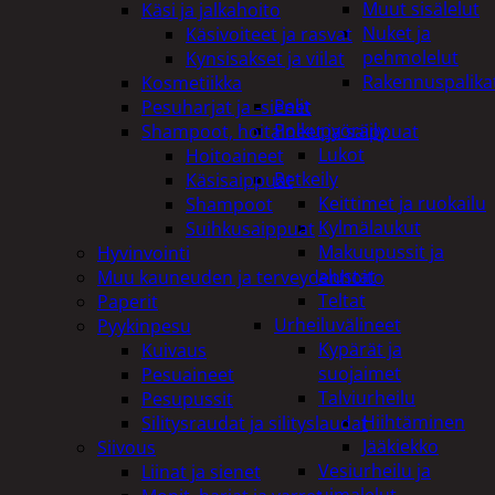
Muut sisälelut
Käsi ja jalkahoito
Nuket ja
Käsivoiteet ja rasvat
pehmolelut
Kynsisakset ja viilat
Rakennuspalika
Kosmetiikka
Pelit
Pesuharjat ja -sienet
Polkupyöräily
Shampoot, hoitaineet ja saippuat
Lukot
Hoitoaineet
Retkeily
Käsisaippuat
Keittimet ja ruokailu
Shampoot
Kylmälaukut
Suihkusaippuat
Makuupussit ja
Hyvinvointi
alustat
Muu kauneuden ja terveydenhoito
Teltat
Paperit
Urheiluvälineet
Pyykinpesu
Kypärät ja
Kuivaus
suojaimet
Pesuaineet
Talviurheilu
Pesupussit
Hiihtäminen
Silitysraudat ja silityslaudat
Jääkiekko
Siivous
Vesiurheilu ja
Liinat ja sienet