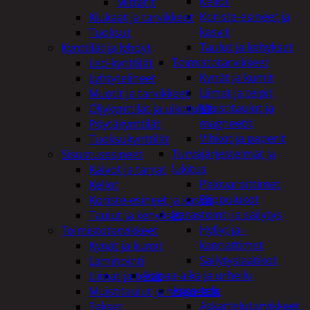
Kellot
Mittarit
Koriste-esineet ja
Kiukaat ja tarvikkeet
kasvit
Tuoksut
Taulut ja kehykset
Kynttilät ja lyhdyt
Toimistotarvikkeet
Led-kynttilät
Kynät ja kumit
Lyhtytelineet
Liimat ja teipit
Muotit ja tarvikkeet
Muistitaulut ja
Öljykynttilät ja ulkotulet
magneetit
Pöytäkynttilät
Vihkot ja paperit
Tuoksukynttilät
Turvajärjestelmät ja
Sisustusesineet
lukitus
Kalvot ja tarrat
Palovaroittimet
Kellot
Riippulukot
Koriste-esineet ja kasvit
Varastointi ja säilytys
Taulut ja kehykset
Hyllyt ja -
Toimistotarvikkeet
kannattimet
Kynät ja kumit
Säilytyslaatikot
Laminointi
Vapaa-aika ja urheilu
Liimat ja teipit
Askartelu
Muistitaulut ja magneetit
Askartelutarvikkeet
Sakset