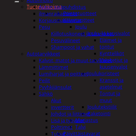
Autonhoito
Tuotevalikoima
Auton sisäpuhdistus
Poistotuotteet
ilmanraikastimet
Kausituotteet
Korjausmaalikynät
Joulu
Pesu
Joulu- ja kausivalot
Kiillotuskoneet ja tarvikkeet
Eläimet ja
Pesuvälineet
tontut
Shampoot ja vahat
Kyntteliköt
Autotarvikkeet
Valoketjut ja
Kalvot, matot ja muut tarvikkeet
kuusenvalot
Lämmittimet
Joulukoristeet
Lumiharjat ja peitteet
Kranssit ja
Peilit
asetelmat
Pyyhkijänsulat
Tontut ja
Sähkö
muut
Akut
Joulutekstiilit
invertterit
Paketointi
Johdot ja liittimet
Marjastus
Lisä ja työvalot
Talvi
Polttimot
Päivittäistavarat
Tulpat