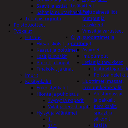
Lisälaitteet
Saavit ja astiat
Polttoainesäiliöt,
Sahat ja puutarhasakset
pumput ja
Tuholaistorjunta
tarvikkeet
Poistotuotteet
Vinssit ja varusteet
Työkalut
Öljyt, suodattimet ja
Hitsaus
nesteet
Hitsauskolvit ja suuttimet
Avaimet
Kaasut ja polttimet
Imupumput
Lasit ja maskit
Letkut ja tarvikkeet
Puikot ja langat
Jäähdyttäjänlet
Tinakolvit ja tinat
Polttoaineletku
Imurit
Liuottimet, massat,
Käsityökalut
ja muut kemikaalit
Erikoistyökalut
Alustamassat
Hionta ja puhdistus
ja pakkelit
Tyynyt ja paperit
Kemikaalit,
Viilat ja teräsharjat
sprayt ja
Hylsyt ja vääntimet
silikonit
1"
Lasi ja
1/2"