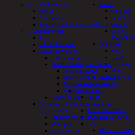
Naiset
Puutarhakalusteet
Hanskat
Keinut
Paidat ja
Pehmusteet
housut
Pöydät, tuolit ja kalusteryhmät
Sukat ja
Puutarhakoneet
säärystim
Kärryt
Päähineet
Lehtipuhaltimet
Hatut
Metsurin työkalut
Huivit
Halkomakoneet
Lippalakit
Moottorisahat ja tarvikkeet
Pipot
Kirveet ja sahat
Sadeasut
Moottorisahat ja raivaussahat
Auto, vene ja moottori
Tukkisakset ja sahapukit
Autonhoito
Viilat ja teräketjut
Auton
Oksasilppurit
sisäpuhdistus
Painepesurit, vesiautomaatit ja
Ilmanraikastimet
uppopumput
Korjausmaalikynät
Letkut ja muut tarvikkeet
Pesu
Muut pumput
Kiillotuskoneet
Painepesurit