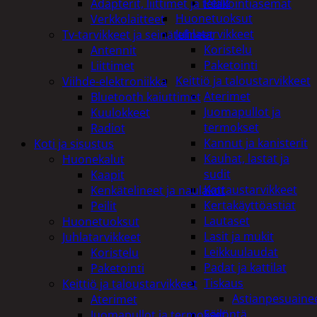
Peilit
Adapterit, liittimet ja telakointiasemat
Huonetuoksut
Verkkolaitteet
Juhlatarvikkeet
Tv-tarvikkeet ja seinätelineet
Koristelu
Antennit
Paketointi
Liittimet
Keittiö ja taloustarvikkeet
Viihde-elektroniikka
Aterimet
Bluetooth kaiuttimet
Juomapullot ja
Kuulokkeet
termokset
Radiot
Kannut ja kanisterit
Koti ja sisustus
Kauhat, lastat ja
Huonekalut
sudit
Kaapit
Kattaustarvikkeet
Kenkätelineet ja naulakot
Kertakäyttöastiat
Peilit
Lautaset
Huonetuoksut
Lasit ja mukit
Juhlatarvikkeet
Leikkuulaudat
Koristelu
Padat ja kattilat
Paketointi
Tiskaus
Keittiö ja taloustarvikkeet
Astianpesuaine
Aterimet
Säilöntä
Juomapullot ja termokset