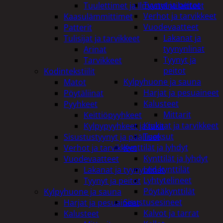
Tyynyt ja peitot
Tuulettimet ja Ilmastointilaitteet
Verhot ja tarvikkeet
Kaasulämmittimet
Vuodevaatteet
Patterit
Lakanat ja
Tulisijat ja tarvikkeet
tyynynlinat
Arinat
Tyynyt ja
Tarvikkeet
peitot
Kodintekstiilit
Kylpyhuone ja sauna
Matot
Harjat ja pesuaineet
Pöytäliinat
Kalusteet
Pyyhkeet
Mittarit
Keittiöpyyhkeet
Kiukaat ja tarvikkeet
Kylpypyyhkeet ja takit
Tuoksut
Sisustustyynyt ja päälliset
Kynttilät ja lyhdyt
Verhot ja tarvikkeet
Kynttilät ja lyhdyt
Vuodevaatteet
Led-kynttilät
Lakanat ja tyynynlinat
Lyhtytelineet
Tyynyt ja peitot
Pöytäkynttilät
Kylpyhuone ja sauna
Sisustusesineet
Harjat ja pesuaineet
Kalvot ja tarrat
Kalusteet