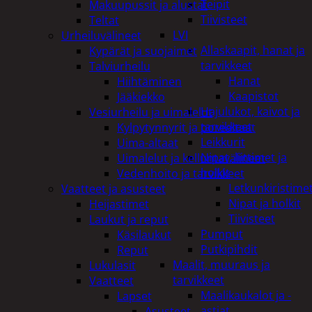
Teipit
Makuupussit ja alustat
Tiivisteet
Teltat
LVI
Urheiluvälineet
Allaskaapit, hanat ja
Kypärät ja suojaimet
tarvikkeet
Talviurheilu
Hanat
Hiihtäminen
Kaapistot
Jääkiekko
Hajulukot, kaivot ja
Vesiurheilu ja uimalelut
tarvikkeet
Kylpytynnyrit ja porealtaat
Leikkurit
Uima-altaat
Nipat, liittimet ja
Uimalelut ja kelluntavälineet
holkit
Vedenhoito ja tarvikkeet
Letkunkiristime
Vaatteet ja asusteet
Nipat ja holkit
Heijastimet
Tiivisteet
Laukut ja reput
Pumput
Käsilaukut
Putkipihdit
Reput
Maalit, muuraus ja
Lukulasit
tarvikkeet
Vaatteet
Maalikaukalot ja -
Lapset
astiat
Asusteet