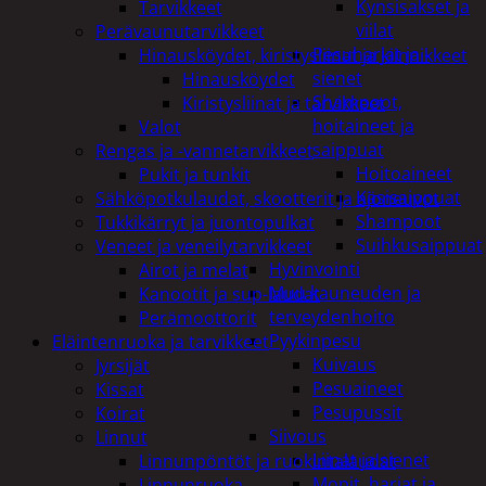
Kynsisakset ja
Tarvikkeet
viilat
Perävaunutarvikkeet
Pesuharjat ja -
Hinausköydet, kiristysliinat ja kiinnikkeet
sienet
Hinausköydet
Shampoot,
Kiristysliinat ja tarvikkeet
hoitaineet ja
Valot
saippuat
Rengas ja -vannetarvikkeet
Hoitoaineet
Pukit ja tunkit
Käsisaippuat
Sähköpotkulaudat, skootterit ja ajoneuvot
Shampoot
Tukkikärryt ja juontopulkat
Suihkusaippuat
Veneet ja veneilytarvikkeet
Hyvinvointi
Airot ja melat
Muu kauneuden ja
Kanootit ja sup-laudat
terveydenhoito
Perämoottorit
Pyykinpesu
Eläintenruoka ja tarvikkeet
Kuivaus
Jyrsijät
Pesuaineet
Kissat
Pesupussit
Koirat
Siivous
Linnut
Liinat ja sienet
Linnunpöntöt ja ruokintalaudat
Mopit, harjat ja
Linnunruoka