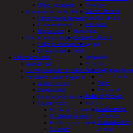
Miniatyyri
Vihkot ja paperit
Sakset, liimat ja
Turvajärjestelmät ja lukitus
muut tarvikkeet
Hälyttimet ja kamerat
Värikynät
Palovaroittimet
Harrasteet
Riippulukot
Käsityötarvikkeet
Varastointi ja säilytys
Langat
Hyllyt ja -kannattimet
Lelut
Säilytyslaatikot
Ilmapallot
Päivittäistavarat
Pihalelut
Apuvälineet
Hiekkalaatikkole
Hengityssuojaimet ja desinfiointi
Muut pihalelut
Henkilökohtainen hygienia
Pallot
Aurinkorasvat
Vesipyssyt
Deodorantit
Radio-ohjattavat
Hammashygienia tuotteet
Sisälelut
Hiustenhoito
Leikkiautot ja
Hiusharjat ja muotoilutuotteet
työkoneet
Hiuspinnit ja lenkit
Muovailuvahat
Hiusten ja parranleikkuukoneet
ja limat
Hiusvärit