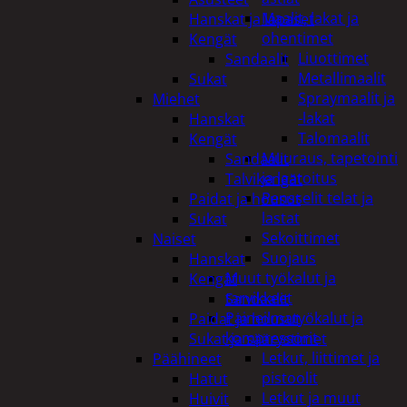
Maalit, lakat ja
Hanskat ja lapaset
ohentimet
Kengät
Liuottimet
Sandaalit
Metallimaalit
Sukat
Spraymaalit ja
Miehet
-lakat
Hanskat
Talomaalit
Kengät
Muuraus, tapetointi
Sandaalit
ja laatoitus
Talvikengät
Pensselit telat ja
Paidat ja housut
lastat
Sukat
Sekoittimet
Naiset
Suojaus
Hanskat
Muut työkalut ja
Kengät
tarvikkeet
Sandaalit
Paineilmatyökalut ja
Paidat ja housut
kompressorit
Sukat ja säärystimet
Letkut, liittimet ja
Päähineet
pistoolit
Hatut
Letkut ja muut
Huivit