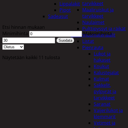
tarvikkeet
Lippalakit
Maaliruiskut ja
Pipot
tarvikkeet
Sadeasut
Naulaimet
Etsi hinnan mukaan
Pulttipyssyt ja räikät
Minimihinta
Maksimihinta
Rakennusmateriaalit
Listat
Suodata
Pienrauta
Lukot ja
Näytetään kaikki 11 tulosta
hakaset
Koukut
Kalustejalat
Kulmat
Sakkelit,
pylpyrät ja
tarvikkeet
Saranat
Vaijerilukot ja
klemmarit
Vetimet ja