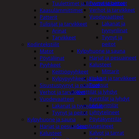
Tyynyt ja peitot
Tuulettimet ja Ilmastointilaitteet
Verhot ja tarvikkeet
Kaasulämmittimet
Vuodevaatteet
Patterit
Lakanat ja
Tulisijat ja tarvikkeet
tyynynlinat
Arinat
Tyynyt ja
Tarvikkeet
peitot
Kodintekstiilit
Kylpyhuone ja sauna
Matot
Harjat ja pesuaineet
Pöytäliinat
Kalusteet
Pyyhkeet
Mittarit
Keittiöpyyhkeet
Kiukaat ja tarvikkeet
Kylpypyyhkeet ja takit
Tuoksut
Sisustustyynyt ja päälliset
Kynttilät ja lyhdyt
Verhot ja tarvikkeet
Kynttilät ja lyhdyt
Vuodevaatteet
Led-kynttilät
Lakanat ja tyynynlinat
Lyhtytelineet
Tyynyt ja peitot
Pöytäkynttilät
Kylpyhuone ja sauna
Sisustusesineet
Harjat ja pesuaineet
Kalvot ja tarrat
Kalusteet