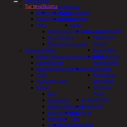
Autonhoito
Tuotevalikoima
Auton sisäpuhdistus
Poistotuotteet
ilmanraikastimet
Kausituotteet
Korjausmaalikynät
Joulu
Pesu
Joulu- ja kausivalot
Kiillotuskoneet ja tarvikkeet
Eläimet ja
Pesuvälineet
tontut
Shampoot ja vahat
Kyntteliköt
Autotarvikkeet
Valoketjut ja
Kalvot, matot ja muut tarvikkeet
kuusenvalot
Lämmittimet
Joulukoristeet
Lumiharjat ja peitteet
Kranssit ja
Peilit
asetelmat
Pyyhkijänsulat
Tontut ja
Sähkö
muut
Akut
Joulutekstiilit
invertterit
Paketointi
Johdot ja liittimet
Marjastus
Lisä ja työvalot
Talvi
Polttimot
Päivittäistavarat
Tulpat