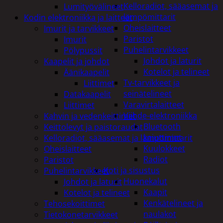
Kelloradiot, sääasemat ja
Lumityövälineet
lämpömittarit
Kodin elektroniikka ja laitteet
Oheislaitteet
Imurit ja tarvikkeet
Paristot
Imurit
Puhelintarvikkeet
Pölypussit
Johdot ja laturit
Kaapelit ja johdot
Kotelot ja telineet
Äänikaapelit
Tv-tarvikkeet ja
Liittimet
seinätelineet
Datakaapelit
Varavirtalaitteet
Liittimet
Viihde-elektroniikka
Kahvin ja vedenkeittimet
Bluetooth
Keittolevyt ja paistoraudat
kaiuttimet
Kelloradiot, sääasemat ja lämpömittarit
Kuulokkeet
Oheislaitteet
Radiot
Paristot
Koti ja sisustus
Puhelintarvikkeet
Huonekalut
Johdot ja laturit
Kaapit
Kotelot ja telineet
Kenkätelineet ja
Tehosekoittimet
naulakot
Tietokonetarvikkeet