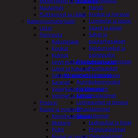
Puutarhatyökalut
Maaliruiskut ja tarvikkeet
Harjat
Naulaimet
Kuokat ja haravat
Pulttipyssyt ja räikät
Lumikolat ja lapiot
Rakennusmateriaalit
Saavit ja astiat
Listat
Sahat ja
Pienrauta
puutarhasakset
Kalustejalat
Reppuruiskut ja
Koukut
painepullot
Kulmat
Pihapatsaat ja koristeet
Levyt putket ja kulmaraudat
Postilaatikot
Lukot ja hakaset
Valaisimet ja lamput
Sakkelit, pylpyrät ja tarvikkeet
Aurinkokennovalot
Saranat
Koristevalot
Vaijerilukot ja klemmarit
Koristevalaisimet
Vetimet ja kahvat
Loisteputket ja lamput
Pressut
Pihavalaisimet
Ruuvit ja mutterit
Sisävalaisimet
Kiinnitysankkurit
Lednauhat ja listat
Mutterit
Pöytävalaisimet
Pultit
Yleisvalaisimet
Ruuvit ja naulat