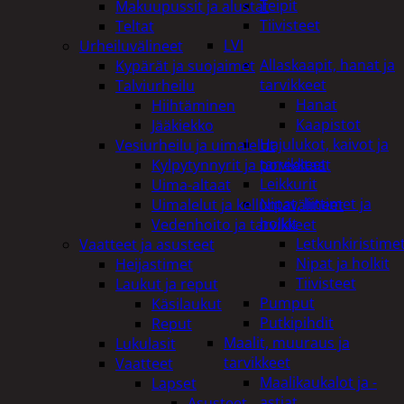
Teipit
Makuupussit ja alustat
Tiivisteet
Teltat
LVI
Urheiluvälineet
Allaskaapit, hanat ja
Kypärät ja suojaimet
tarvikkeet
Talviurheilu
Hanat
Hiihtäminen
Kaapistot
Jääkiekko
Hajulukot, kaivot ja
Vesiurheilu ja uimalelut
tarvikkeet
Kylpytynnyrit ja porealtaat
Leikkurit
Uima-altaat
Nipat, liittimet ja
Uimalelut ja kelluntavälineet
holkit
Vedenhoito ja tarvikkeet
Letkunkiristime
Vaatteet ja asusteet
Nipat ja holkit
Heijastimet
Tiivisteet
Laukut ja reput
Pumput
Käsilaukut
Putkipihdit
Reput
Maalit, muuraus ja
Lukulasit
tarvikkeet
Vaatteet
Maalikaukalot ja -
Lapset
astiat
Asusteet