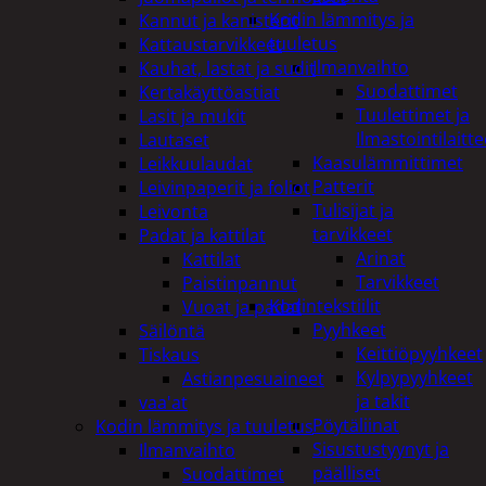
Kodin lämmitys ja
Kannut ja kanisterit
tuuletus
Kattaustarvikkeet
Ilmanvaihto
Kauhat, lastat ja sudit
Suodattimet
Kertakäyttöastiat
Tuulettimet ja
Lasit ja mukit
Ilmastointilaitte
Lautaset
Kaasulämmittimet
Leikkuulaudat
Patterit
Leivinpaperit ja foliot
Tulisijat ja
Leivonta
tarvikkeet
Padat ja kattilat
Arinat
Kattilat
Tarvikkeet
Paistinpannut
Kodintekstiilit
Vuoat ja padat
Pyyhkeet
Säilöntä
Keittiöpyyhkeet
Tiskaus
Kylpypyyhkeet
Astianpesuaineet
ja takit
vaa'at
Pöytäliinat
Kodin lämmitys ja tuuletus
Sisustustyynyt ja
Ilmanvaihto
päälliset
Suodattimet