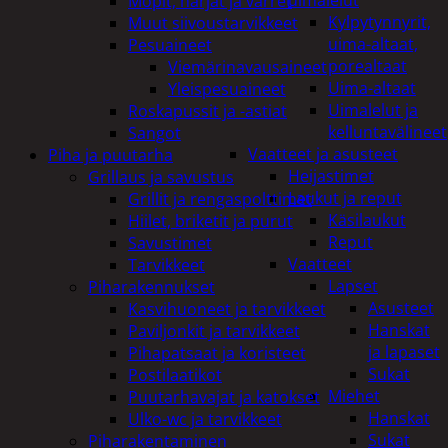
uimalelut
Mopit, harjat ja varret
Kylpytynnyrit,
Muut siivoustarvikkeet
uima-altaat,
Pesuaineet
porealtaat
Viemärinavausaineet
Uima-altaat
Yleispesuaineet
Uimalelut ja
Roskapussit ja -astiat
kelluntavälineet
Sangot
Vaatteet ja asusteet
Piha ja puutarha
Heijastimet
Grillaus ja savustus
Laukut ja reput
Grillit ja rengaspolttimet
Käsilaukut
Hiilet, briketit ja purut
Reput
Savustimet
Vaatteet
Tarvikkeet
Lapset
Piharakennukset
Asusteet
Kasvihuoneet ja tarvikkeet
Hanskat
Paviljonkit ja tarvikkeet
ja lapaset
Pihapatsaat ja koristeet
Sukat
Postilaatikot
Miehet
Puutarhavajat ja katokset
Hanskat
Ulko-wc ja tarvikkeet
Sukat
Piharakentaminen