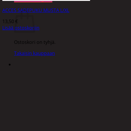
Ostoskori
ACCES SADEPUKU MUSTA L/XL
13,50
€
Lisää ostoskoriin
Ostoskori on tyhjä.
Takaisin kauppaan