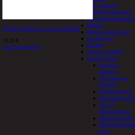
Akut ja laturit
Kulmahiomakoneet
Kuumailmapuhaltim
Mittarit
ACCES SADEPUKU L/XL KELTAINEN
Mutterinvääntimet
Porakoneet
13,25
€
Ruiskut
Lisää ostoskoriin
Sahat ja sirkkelit
Terät ja laikat
Hionta ja
katkaisu
Kierretapit ja
työkalut
Kiviporanterät
Kuviosahanterä
Lasi- ja
tiiliporanterät
Metalliporanter
Monitoimikone
terät