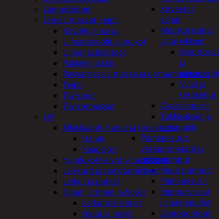
Kirveet ja
Lämmittimet
sahat
Liimat, massat, teipit
Moottorisahat
Köydet ja narut
ja tarvikkeet
Liimapistoolit ja puikot
Moottoris
Liimat ja lukitteet
ja
Pakkelit ja kitit
raivaussa
Rasvaprässit, massa ja uretaanipistoolit
Viilat ja
Teipit
teräketjut
Tiivisteet
Oksasilppurit
Tiivistemassat
Tukkisakset ja
LVI
sahapukit
Allaskaapit, hanat ja tarvikkeet
Painepesurit,
Hanat
vesiautomaatit ja
Kaapistot
uppopumput
Hajulukot kaivot ja tarvikkeet
Muut pumput
Leikkurit ja putkitarvikkeet
Painepesurit
Letkut ja putket
Reppuruiskut
Nipat, liittimet ja holkit
ja painepullot
Letkunkiristimet
Uppopumput
Nipat ja holkit