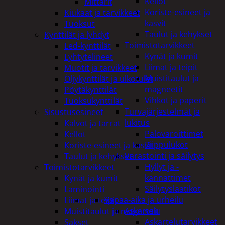
Kellot
Mittarit
Koriste-esineet ja
Kiukaat ja tarvikkeet
kasvit
Tuoksut
Taulut ja kehykset
Kynttilät ja lyhdyt
Toimistotarvikkeet
Led-kynttilät
Kynät ja kumit
Lyhtytelineet
Liimat ja teipit
Muotit ja tarvikkeet
Muistitaulut ja
Öljykynttilät ja ulkotulet
magneetit
Pöytäkynttilät
Vihkot ja paperit
Tuoksukynttilät
Turvajärjestelmät ja
Sisustusesineet
lukitus
Kalvot ja tarrat
Palovaroittimet
Kellot
Riippulukot
Koriste-esineet ja kasvit
Varastointi ja säilytys
Taulut ja kehykset
Hyllyt ja -
Toimistotarvikkeet
kannattimet
Kynät ja kumit
Säilytyslaatikot
Laminointi
Vapaa-aika ja urheilu
Liimat ja teipit
Askartelu
Muistitaulut ja magneetit
Askartelutarvikkeet
Sakset