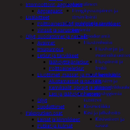
Apuvälineet
Irtomoottorit, aggregaatit
Hengityssuojaimet ja
Aggregaatit
desinfiointi
Lisälaitteet
Henkilökohtainen
Polttoainesäiliöt, pumput ja tarvikkeet
hygienia
Vinssit ja varusteet
Deodorantit
Öljyt, suodattimet ja nesteet
Hiustenhoito
Avaimet
Hiusharjat ja
Imupumput
muotoilutuotte
Letkut ja tarvikkeet
Hiuspinnit ja
Jäähdyttäjänletkut
lenkit
Polttoaineletkut
Hiusvärit
Liuottimet, massat, ja muut kemikaalit
Hiusten ja
Alustamassat ja pakkelit
parranleikkuuk
Kemikaalit, sprayt ja silikonit
Hammashygienia
Lasi ja jäähdytinnesteet
tuotteet
Öljyt
Kosmetiikka
Suodattimet
Käsi ja jalkahoito
Pakoputken osat
Käsivoiteet ja
Laipat ja kiinnikkeet
rasvat
Putket ja kulmat