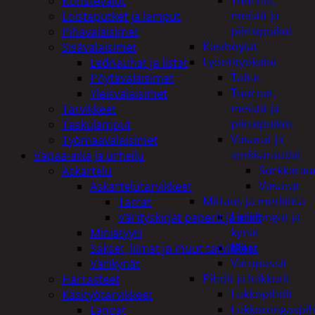
Tuurnat,
Koristevalot
meistit ja
Loisteputket ja lamput
piirtopuikot
Pihavalaisimet
Käsihöylät
Sisävalaisimet
Lyöntityökalut
Lednauhat ja listat
Taltat
Pöytävalaisimet
Tuurnat,
Yleisvalaisimet
meistit ja
Tarvikkeet
piirtopuikot
Taskulamput
Vasarat ja
Työmaavalaisimet
sorkkaraudat
Vapaa-aika ja urheilu
Sorkkarau
Askartelu
Vasarat
Askartelutarvikkeet
Mittaus ja merkintä
Tarrat
Linjalangat ja
Värityskirjat paperit ja arkit
kynät
Miniatyyri
Mitat
Sakset, liimat ja muut tarvikkeet
Vatupassit
Värikynät
Pihdit ja leikkurit
Harrasteet
Lukkopihdit
Käsityötarvikkeet
Lukkorengaspih
Langat