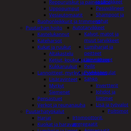
ja tarvikkeet
Reppuruiskut ja painepullot
Pesuvälineet
Uppopumput
Shampoot ja
Vesiautomaatit
vahat
Ruohonleikkurit ja trimmerit
Autotarvikkeet
Puutarhan hoito
Kalvot, matot ja
Kastelukannut
muut tarvikkeet
Kateharsot
Lumiharjat ja
Kukat ja ruukut
peitteet
Altakastelu
Lämmittimet
Ketjut, koukut ja kiinnikkeet
Peilit
Kukkaruukut
Pyyhkijänsulat
Lannoitteet, myrkyt ja siemenet
Sähkö
Lisäravinteet
Invertterit
Myrkyt
Johdot ja
Siemenet
liittimet
Pensastuet
Lisä ja työvalot
Verkot ja reunanauha
Polttimot
Puutarhatyökalut
Irtomoottorit,
Harjat
aggregaatit
Kuokat ja haravat
Aggregaatit
Lumikolat ja lapiot