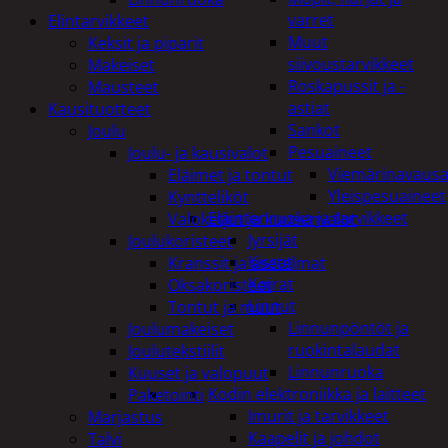
varret
Elintarvikkeet
Muut
Keksit ja piparit
siivoustarvikkeet
Makeiset
Roskapussit ja -
Mausteet
astiat
Kausituotteet
Sankot
Joulu
Pesuaineet
Joulu- ja kausivalot
Viemärinavausa
Eläimet ja tontut
Yleispesuaineet
Kyntteliköt
Eläintenruoka ja tarvikkeet
Valoketjut ja kuusenvalot
Jyrsijät
Joulukoristeet
Kissat
Kranssit ja asetelmat
Koirat
Oksakoristeet
Linnut
Tontut ja muut
Linnunpöntöt ja
Joulumakeiset
ruokintalaudat
Joulutekstiilit
Linnunruoka
Kuuset ja valopuut
Kodin elektroniikka ja laitteet
Paketointi
Imurit ja tarvikkeet
Marjastus
Kaapelit ja johdot
Talvi