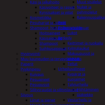
Muut sisälelut
Käsi ja jalkahoito
Nuket ja
Käsivoiteet ja rasvat
pehmolelut
Kynsisakset ja viilat
Rakennuspalika
Kosmetiikka
Pelit
Pesuharjat ja -sienet
Polkupyöräily
Shampoot, hoitaineet ja saippuat
Lukot
Hoitoaineet
Retkeily
Käsisaippuat
Keittimet ja ruokailu
Shampoot
Kylmälaukut
Suihkusaippuat
Makuupussit ja
Hyvinvointi
alustat
Muu kauneuden ja terveydenhoito
Teltat
Paperit
Urheiluvälineet
Pyykinpesu
Kypärät ja
Kuivaus
suojaimet
Pesuaineet
Talviurheilu
Pesupussit
Hiihtäminen
Silitysraudat ja silityslaudat
Jääkiekko
Siivous
Vesiurheilu ja
Liinat ja sienet