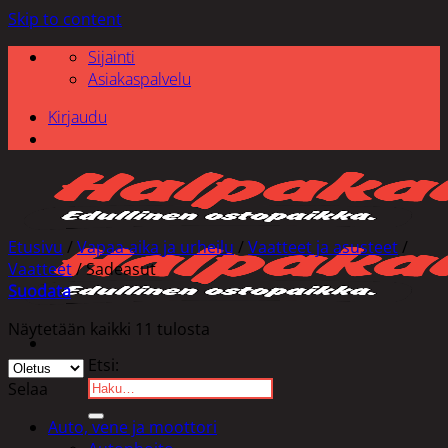
Skip to content
Sijainti
Asiakaspalvelu
Kirjaudu
Etusivu
/
Vapaa-aika ja urheilu
/
Vaatteet ja asusteet
/
Vaatteet
/
Sadeasut
Suodata
Näytetään kaikki 11 tulosta
Etsi:
Selaa
Auto, vene ja moottori