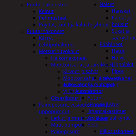
Naiset
Puutarhakalusteet
Hanskat
Keinut
Paidat ja
Pehmusteet
housut
Pöydät, tuolit ja kalusteryhmät
Sukat ja
Puutarhakoneet
säärystim
Kärryt
Päähineet
Lehtipuhaltimet
Hatut
Metsurin työkalut
Huivit
Halkomakoneet
Lippalakit
Moottorisahat ja tarvikkeet
Pipot
Kirveet ja sahat
Sadeasut
Moottorisahat ja raivaussahat
Auto, vene ja moottori
Tukkisakset ja sahapukit
Autonhoito
Viilat ja teräketjut
Auton
Oksasilppurit
sisäpuhdistus
Painepesurit, vesiautomaatit ja
Ilmanraikastimet
uppopumput
Korjausmaalikynät
Letkut ja muut tarvikkeet
Pesu
Muut pumput
Kiillotuskoneet
Painepesurit