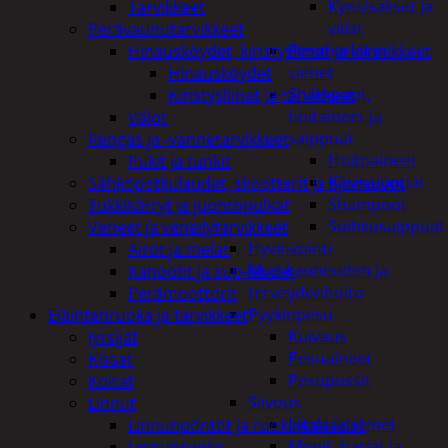
Kynsisakset ja
Tarvikkeet
viilat
Perävaunutarvikkeet
Pesuharjat ja -
Hinausköydet, kiristysliinat ja kiinnikkeet
sienet
Hinausköydet
Shampoot,
Kiristysliinat ja tarvikkeet
hoitaineet ja
Valot
saippuat
Rengas ja -vannetarvikkeet
Hoitoaineet
Pukit ja tunkit
Käsisaippuat
Sähköpotkulaudat, skootterit ja ajoneuvot
Shampoot
Tukkikärryt ja juontopulkat
Suihkusaippuat
Veneet ja veneilytarvikkeet
Hyvinvointi
Airot ja melat
Muu kauneuden ja
Kanootit ja sup-laudat
terveydenhoito
Perämoottorit
Pyykinpesu
Eläintenruoka ja tarvikkeet
Kuivaus
Jyrsijät
Pesuaineet
Kissat
Pesupussit
Koirat
Siivous
Linnut
Liinat ja sienet
Linnunpöntöt ja ruokintalaudat
Mopit, harjat ja
Linnunruoka