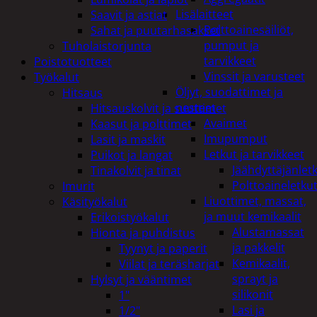
Lisälaitteet
Saavit ja astiat
Polttoainesäiliöt,
Sahat ja puutarhasakset
pumput ja
Tuholaistorjunta
tarvikkeet
Poistotuotteet
Vinssit ja varusteet
Työkalut
Öljyt, suodattimet ja
Hitsaus
nesteet
Hitsauskolvit ja suuttimet
Avaimet
Kaasut ja polttimet
Imupumput
Lasit ja maskit
Letkut ja tarvikkeet
Puikot ja langat
Jäähdyttäjänlet
Tinakolvit ja tinat
Polttoaineletku
Imurit
Liuottimet, massat,
Käsityökalut
ja muut kemikaalit
Erikoistyökalut
Alustamassat
Hionta ja puhdistus
ja pakkelit
Tyynyt ja paperit
Kemikaalit,
Viilat ja teräsharjat
sprayt ja
Hylsyt ja vääntimet
silikonit
1"
Lasi ja
1/2"