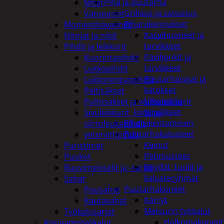
Piha ja puutarha
Mitat
Grillaus ja savustus
Vatupassit
Piharakennukset
Momenttiavaimet
Kasvihuoneet ja
Nitojat ja niitit
tarvikkeet
Pihdit ja leikkurit
Paviljonkit ja
Kuorintapihdit
tarvikkeet
Lukkopihdit
Puutarhavajat ja
Lukkorengaspihdit
katokset
Peltisakset
Ulko-wc ja
Pulttisakset ja voimaleikkurit
tarvikkeet
Sivuleikkurit, kärki ja-
Piharakentaminen
siirtoleukapihdit
Puutarhakalusteet
vetoniittipihdit
Keinut
Puristimet
Pehmusteet
Puukot
Pöydät, tuolit ja
Ruuvimeisselit ja -sarjat
kalusteryhmät
Sahat
Puutarhakoneet
Puusahat
Kärryt
Rautasahat
Metsurin työkalut
Työkalusarjat
Halkomakoneet
Korjaamotyökalut