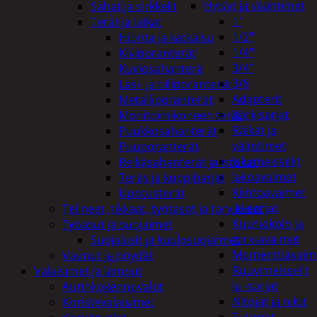
Hylsyt ja vääntimet
Sahat ja sirkkelit
1"
Terät ja laikat
1/2"
Hionta ja katkaisu
1/4"
Kiviporanterät
3/4"
Kuviosahanterä
3/8
Lasi- ja tiiliporanterät
Adapterit
Metalliporanterät
Kärkisarjat
Monitoimikoneen terät
Räikät ja
Puukkosahanterät
vääntimet
Puuporanterät
Iskumeisselit
Reikäsahanterät ja istukat
Jakoavaimet
Teräs ja kuppiharjat
Kiintoavaimet
Upotusterät
ja -sarjat
Telineet, tikkaat, työtasot ja tarvikkeet
Kuusiokolo ja
Työasut ja suojaimet
torx-avaimet
Suojalasit ja kuulosuojaimet
Momenttiavaim
Vaunut ja pöydät
Ruuvimeisselit
Valaisimet ja lamput
ja -sarjat
Aurinkokennovalot
Nitojat ja niitit
Koristevalaisimet