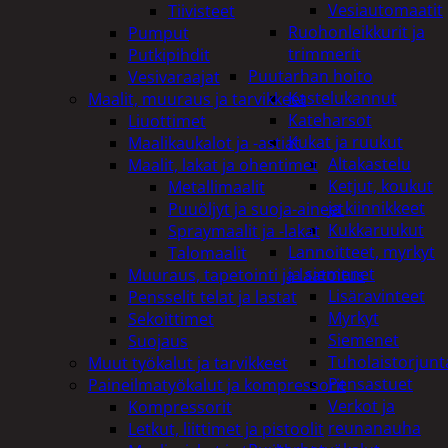
Vesiautomaatit
Tiivisteet
Ruohonleikkurit ja
Pumput
trimmerit
Putkipihdit
Puutarhan hoito
Vesivaraajat
Kastelukannut
Maalit, muuraus ja tarvikkeet
Kateharsot
Liuottimet
Kukat ja ruukut
Maalikaukalot ja -astiat
Altakastelu
Maalit, lakat ja ohentimet
Ketjut, koukut
Metallimaalit
ja kiinnikkeet
Puuöljyt ja suoja-aineet
Kukkaruukut
Spraymaalit ja -lakat
Lannoitteet, myrkyt
Talomaalit
ja siemenet
Muuraus, tapetointi ja laatoitus
Lisäravinteet
Pensselit telat ja lastat
Myrkyt
Sekoittimet
Siemenet
Suojaus
Tuholaistorjunt
Muut työkalut ja tarvikkeet
Pensastuet
Paineilmatyökalut ja kompressorit
Verkot ja
Kompressorit
reunanauha
Letkut, liittimet ja pistoolit