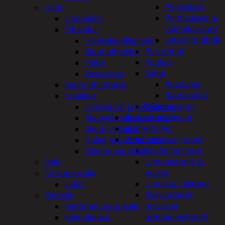
Peltisakset
Lelut
Pulttisakset ja
Ilmapallot
voimaleikkurit
Pihalelut
vetoniittipihdit
Hiekkalaatikkolelut
Puristimet
Muut pihalelut
Puukot
Pallot
Sahat
Vesipyssyt
Puusahat
Radio-ohjattavat
Rautasahat
Sisälelut
Työkalusarjat
Leikkiautot ja työkoneet
Korjaamotyökalut
Muovailuvahat ja limat
Lämmittimet
Muut sisälelut
Liimat, massat, teipit
Nuket ja pehmolelut
Köydet ja narut
Rakennuspalikat
Liimapistoolit ja
Pelit
puikot
Polkupyöräily
Liimat ja lukitteet
Lukot
Rasvaprässit,
Retkeily
massa ja
Keittimet ja ruokailu
uretaanipistoolit
Kylmälaukut