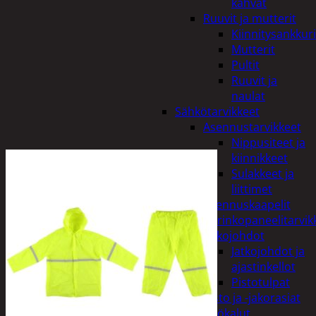
kahvat
Ruuvit ja mutterit
Kiinnitysankkuri
Mutterit
Pultit
Ruuvit ja
naulat
Sähkötarvikkeet
Asennustarvikkeet
Nippusiteet ja
kiinnikkeet
Sulakkeet ja
liittimet
Asennuskaapelit
Aurinkopaneelitarvik
Jatkojohdot
Jatkojohdot ja
ajastinkellot
Pistotulpat
Pisto ja -jakorasiat
Sähkötyökalut