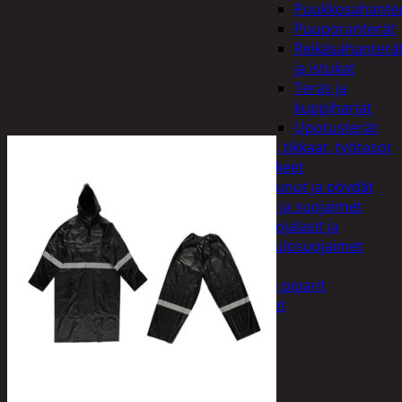
Puukkosahante
Puuporanterät
Reikäsahanterä
ja istukat
Teräs ja
kuppiharjat
Upotusterät
Telineet, tikkaat, työtasot
ja tarvikkeet
Vaunut ja pöydät
Työasut ja suojaimet
Suojalasit ja
kuulosuojaimet
Elintarvikkeet
Keksit ja piparit
Mausteet
Etsi:
Ostoskori /
0,00
€