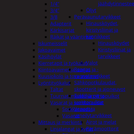
jäähdytinnestee
1/4"
Öljyt
3/4"
Perävaunutarvikkeet
3/8
Hinausköydet,
Adapterit
kiristysliinat ja
Kärkisarjat
kiinnikkeet
Räikät ja vääntimet
Hinausköydet
Iskumeisselit
Kiristysliinat ja
Jakoavaimet
tarvikkeet
Käsihöylät
Valot
Kierretapit ja työkalut
Rengas ja -
Kiintoavaimet ja -sarjat
vannetarvikkeet
Kuusiokolo ja torx-avaimet
Sähköpotkulaudat,
Lyöntityökalut
skootterit ja ajoneuvot
Taltat
Tukkikärryt ja
Tuurnat, meistit ja piirtopuikot
juontopulkat
Vasarat ja sorkkaraudat
Veneet ja
Sorkkaraudat
veneilytarvikkeet
Vasarat
Airot ja melat
Mittaus ja merkintä
Perämoottorit
Linjalangat ja kynät