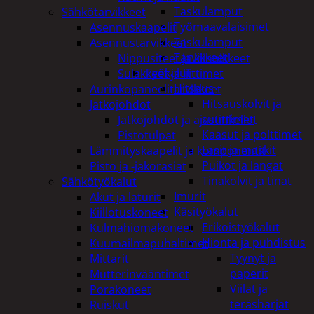
Taskulamput
Sähkötarvikkeet
Työmaavalaisimet
Asennuskaapelit
Taskulamput
Asennustarvikkeet
Tarvikkeet
Nippusiteet ja kiinnikkeet
Työkalut
Sulakkeet ja liittimet
Hitsaus
Aurinkopaneelitarvikkeet
Hitsauskolvit ja
Jatkojohdot
suuttimet
Jatkojohdot ja ajastinkellot
Kaasut ja polttimet
Pistotulpat
Lasit ja maskit
Lämmityskaapelit ja komponentit
Puikot ja langat
Pisto ja -jakorasiat
Tinakolvit ja tinat
Sähkötyökalut
Imurit
Akut ja laturit
Käsityökalut
Kiillotuskoneet
Erikoistyökalut
Kulmahiomakoneet
Hionta ja puhdistus
Kuumailmapuhaltimet
Tyynyt ja
Mittarit
paperit
Mutterinvääntimet
Viilat ja
Porakoneet
teräsharjat
Ruiskut