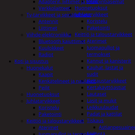
Peilit
Adapterit, liittimet ja telakointiasemat
Huonetuoksut
Verkkolaitteet
Juhlatarvikkeet
Tv-tarvikkeet ja seinätelineet
Koristelu
Antennit
Paketointi
Liittimet
Keittiö ja taloustarvikkeet
Viihde-elektroniikka
Aterimet
Bluetooth kaiuttimet
Juomapullot ja
Kuulokkeet
termokset
Radiot
Kannut ja kanisterit
Koti ja sisustus
Kauhat, lastat ja
Huonekalut
sudit
Kaapit
Kattaustarvikkeet
Kenkätelineet ja naulakot
Kertakäyttöastiat
Peilit
Lautaset
Huonetuoksut
Lasit ja mukit
Juhlatarvikkeet
Leikkuulaudat
Koristelu
Padat ja kattilat
Paketointi
Tiskaus
Keittiö ja taloustarvikkeet
Astianpesuaine
Aterimet
Säilöntä
Juomapullot ja termokset