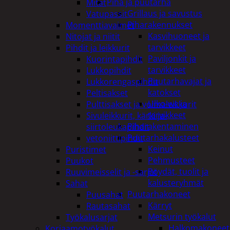
Piha ja puutarha
Mitat
Grillaus ja savustus
Vatupassit
Piharakennukset
Momenttiavaimet
Kasvihuoneet ja
Nitojat ja niitit
tarvikkeet
Pihdit ja leikkurit
Paviljonkit ja
Kuorintapihdit
tarvikkeet
Lukkopihdit
Puutarhavajat ja
Lukkorengaspihdit
katokset
Peltisakset
Ulko-wc ja
Pulttisakset ja voimaleikkurit
tarvikkeet
Sivuleikkurit, kärki ja-
Piharakentaminen
siirtoleukapihdit
Puutarhakalusteet
vetoniittipihdit
Keinut
Puristimet
Pehmusteet
Puukot
Pöydät, tuolit ja
Ruuvimeisselit ja -sarjat
kalusteryhmät
Sahat
Puutarhakoneet
Puusahat
Kärryt
Rautasahat
Metsurin työkalut
Työkalusarjat
Halkomakoneet
Korjaamotyökalut