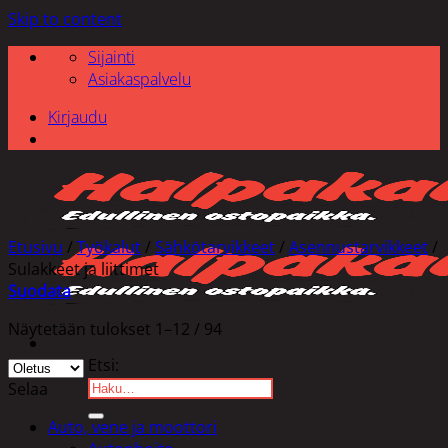
Skip to content
Sijainti
Asiakaspalvelu
Kirjaudu
Etusivu
/
Työkalut
/
Sähkötarvikkeet
/
Asennustarvikkeet
/
Sulakkeet ja liittimet
Suodata
Näytetään tulokset 1–12 / 94
Etsi:
Selaa
Auto, vene ja moottori