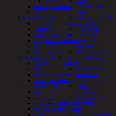
Kellot
Mittarit
Koriste-esineet ja
Kiukaat ja tarvikkeet
kasvit
Tuoksut
Taulut ja kehykset
Kynttilät ja lyhdyt
Toimistotarvikkeet
Led-kynttilät
Kynät ja kumit
Lyhtytelineet
Liimat ja teipit
Muotit ja tarvikkeet
Muistitaulut ja
Öljykynttilät ja ulkotulet
magneetit
Pöytäkynttilät
Vihkot ja paperit
Tuoksukynttilät
Turvajärjestelmät ja
Sisustusesineet
lukitus
Kalvot ja tarrat
Palovaroittimet
Kellot
Riippulukot
Koriste-esineet ja kasvit
Varastointi ja säilytys
Taulut ja kehykset
Hyllyt ja -
Toimistotarvikkeet
kannattimet
Kynät ja kumit
Säilytyslaatikot
Laminointi
Vapaa-aika ja urheilu
Liimat ja teipit
Askartelu
Muistitaulut ja magneetit
Askartelutarvikkeet
Sakset