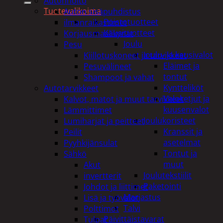
Autonhoito
Tuotevalikoima
Auton sisäpuhdistus
Poistotuotteet
ilmanraikastimet
Kausituotteet
Korjausmaalikynät
Joulu
Pesu
Joulu- ja kausivalot
Kiillotuskoneet ja tarvikkeet
Eläimet ja
Pesuvälineet
tontut
Shampoot ja vahat
Kyntteliköt
Autotarvikkeet
Valoketjut ja
Kalvot, matot ja muut tarvikkeet
kuusenvalot
Lämmittimet
Joulukoristeet
Lumiharjat ja peitteet
Kranssit ja
Peilit
asetelmat
Pyyhkijänsulat
Tontut ja
Sähkö
muut
Akut
Joulutekstiilit
invertterit
Paketointi
Johdot ja liittimet
Marjastus
Lisä ja työvalot
Talvi
Polttimot
Päivittäistavarat
Tulpat