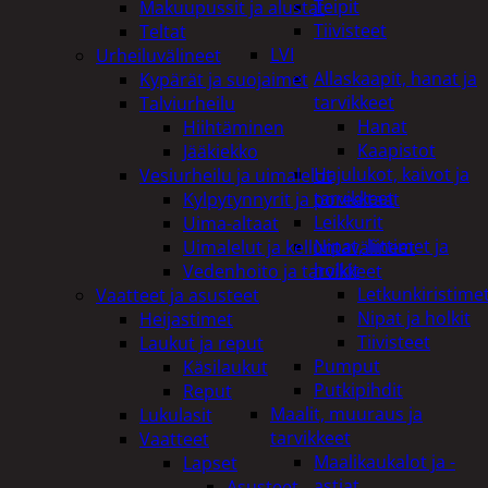
Teipit
Makuupussit ja alustat
Tiivisteet
Teltat
LVI
Urheiluvälineet
Allaskaapit, hanat ja
Kypärät ja suojaimet
tarvikkeet
Talviurheilu
Hanat
Hiihtäminen
Kaapistot
Jääkiekko
Hajulukot, kaivot ja
Vesiurheilu ja uimalelut
tarvikkeet
Kylpytynnyrit ja porealtaat
Leikkurit
Uima-altaat
Nipat, liittimet ja
Uimalelut ja kelluntavälineet
holkit
Vedenhoito ja tarvikkeet
Letkunkiristime
Vaatteet ja asusteet
Nipat ja holkit
Heijastimet
Tiivisteet
Laukut ja reput
Pumput
Käsilaukut
Putkipihdit
Reput
Maalit, muuraus ja
Lukulasit
tarvikkeet
Vaatteet
Maalikaukalot ja -
Lapset
astiat
Asusteet