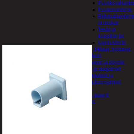
Puukkosahante
Puuporanterät
Reikäsahanterä
ja istukat
Teräs ja
kuppiharjat
Upotusterät
Telineet, tikkaat, työtasot
ja tarvikkeet
Vaunut ja pöydät
Työasut ja suojaimet
Suojalasit ja
kuulosuojaimet
Elintarvikkeet
Keksit ja piparit
Mausteet
Etsi:
Ostoskori /
0,00
€