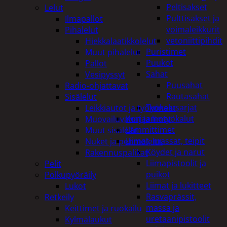
Peltisakset
Lelut
Pulttisakset ja
Ilmapallot
voimaleikkurit
Pihalelut
vetoniittipihdit
Hiekkalaatikkolelut
Puristimet
Muut pihalelut
Puukot
Pallot
Sahat
Vesipyssyt
Puusahat
Radio-ohjattavat
Rautasahat
Sisälelut
Työkalusarjat
Leikkiautot ja työkoneet
Korjaamotyökalut
Muovailuvahat ja limat
Lämmittimet
Muut sisälelut
Liimat, massat, teipit
Nuket ja pehmolelut
Köydet ja narut
Rakennuspalikat
Liimapistoolit ja
Pelit
puikot
Polkupyöräily
Liimat ja lukitteet
Lukot
Rasvaprässit,
Retkeily
massa ja
Keittimet ja ruokailu
uretaanipistoolit
Kylmälaukut