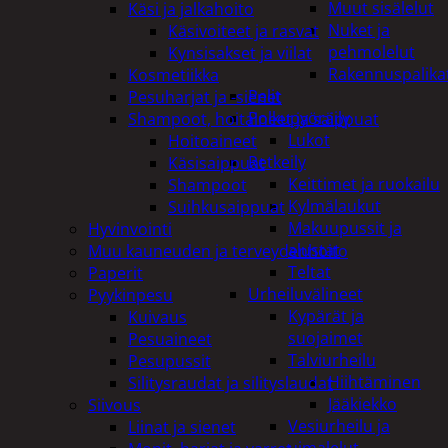
Muut sisälelut
Käsi ja jalkahoito
Nuket ja
Käsivoiteet ja rasvat
pehmolelut
Kynsisakset ja viilat
Rakennuspalika
Kosmetiikka
Pelit
Pesuharjat ja -sienet
Polkupyöräily
Shampoot, hoitaineet ja saippuat
Lukot
Hoitoaineet
Retkeily
Käsisaippuat
Keittimet ja ruokailu
Shampoot
Kylmälaukut
Suihkusaippuat
Makuupussit ja
Hyvinvointi
alustat
Muu kauneuden ja terveydenhoito
Teltat
Paperit
Urheiluvälineet
Pyykinpesu
Kypärät ja
Kuivaus
suojaimet
Pesuaineet
Talviurheilu
Pesupussit
Hiihtäminen
Silitysraudat ja silityslaudat
Jääkiekko
Siivous
Vesiurheilu ja
Liinat ja sienet