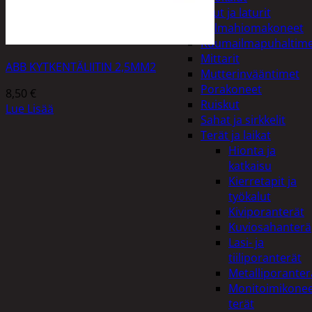
Akut ja laturit
Kulmahiomakoneet
Kuumailmapuhaltim
Mittarit
ABB KYTKENTÄLIITIN 2,5MM2
Mutterinvääntimet
Porakoneet
8,50
€
Ruiskut
Lue Lisää
Sahat ja sirkkelit
Terät ja laikat
Hionta ja
katkaisu
Kierretapit ja
työkalut
Kiviporanterät
Kuviosahanterä
Lasi- ja
tiiliporanterät
Metalliporanter
Monitoimikone
terät