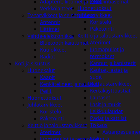
Peilit
Adapterit, liittimet ja telakointiasemat
Huonetuoksut
Verkkolaitteet
Juhlatarvikkeet
Tv-tarvikkeet ja seinätelineet
Koristelu
Antennit
Paketointi
Liittimet
Keittiö ja taloustarvikkeet
Viihde-elektroniikka
Aterimet
Bluetooth kaiuttimet
Juomapullot ja
Kuulokkeet
termokset
Radiot
Kannut ja kanisterit
Koti ja sisustus
Kauhat, lastat ja
Huonekalut
sudit
Kaapit
Kattaustarvikkeet
Kenkätelineet ja naulakot
Kertakäyttöastiat
Peilit
Lautaset
Huonetuoksut
Lasit ja mukit
Juhlatarvikkeet
Leikkuulaudat
Koristelu
Padat ja kattilat
Paketointi
Tiskaus
Keittiö ja taloustarvikkeet
Astianpesuaine
Aterimet
Säilöntä
Juomapullot ja termokset