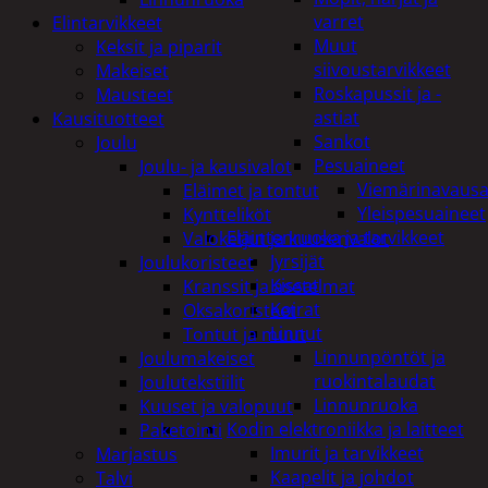
varret
Elintarvikkeet
Muut
Keksit ja piparit
siivoustarvikkeet
Makeiset
Roskapussit ja -
Mausteet
astiat
Kausituotteet
Sankot
Joulu
Pesuaineet
Joulu- ja kausivalot
Viemärinavausa
Eläimet ja tontut
Yleispesuaineet
Kyntteliköt
Eläintenruoka ja tarvikkeet
Valoketjut ja kuusenvalot
Jyrsijät
Joulukoristeet
Kissat
Kranssit ja asetelmat
Koirat
Oksakoristeet
Linnut
Tontut ja muut
Linnunpöntöt ja
Joulumakeiset
ruokintalaudat
Joulutekstiilit
Linnunruoka
Kuuset ja valopuut
Kodin elektroniikka ja laitteet
Paketointi
Imurit ja tarvikkeet
Marjastus
Kaapelit ja johdot
Talvi