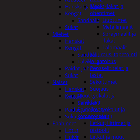
Maalit, lakat ja
Hanskat ja lapaset
ohentimet
Kengät
Liuottimet
Sandaalit
Metallimaalit
Sukat
Spraymaalit ja
Miehet
-lakat
Hanskat
Talomaalit
Kengät
Muuraus, tapetointi
Sandaalit
ja laatoitus
Talvikengät
Pensselit telat ja
Paidat ja housut
lastat
Sukat
Sekoittimet
Naiset
Suojaus
Hanskat
Muut työkalut ja
Kengät
tarvikkeet
Sandaalit
Paineilmatyökalut ja
Paidat ja housut
kompressorit
Sukat ja säärystimet
Letkut, liittimet ja
Päähineet
pistoolit
Hatut
Letkut ja muut
Huivit