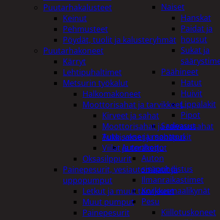
Naiset
Puutarhakalusteet
Hanskat
Keinut
Paidat ja
Pehmusteet
housut
Pöydät, tuolit ja kalusteryhmät
Sukat ja
Puutarhakoneet
säärystim
Kärryt
Päähineet
Lehtipuhaltimet
Hatut
Metsurin työkalut
Huivit
Halkomakoneet
Lippalakit
Moottorisahat ja tarvikkeet
Pipot
Kirveet ja sahat
Sadeasut
Moottorisahat ja raivaussahat
Auto, vene ja moottori
Tukkisakset ja sahapukit
Autonhoito
Viilat ja teräketjut
Auton
Oksasilppurit
sisäpuhdistus
Painepesurit, vesiautomaatit ja
Ilmanraikastimet
uppopumput
Korjausmaalikynät
Letkut ja muut tarvikkeet
Pesu
Muut pumput
Kiillotuskoneet
Painepesurit