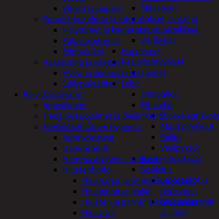
Miniatyyri
Vihkot ja paperit
Sakset, liimat ja
Turvajärjestelmät ja lukitus
muut tarvikkeet
Hälyttimet ja kamerat
Värikynät
Palovaroittimet
Harrasteet
Riippulukot
Käsityötarvikkeet
Varastointi ja säilytys
Langat
Hyllyt ja -kannattimet
Lelut
Säilytyslaatikot
Ilmapallot
Päivittäistavarat
Pihalelut
Apuvälineet
Hiekkalaatikkole
Hengityssuojaimet ja desinfiointi
Muut pihalelut
Henkilökohtainen hygienia
Pallot
Aurinkorasvat
Vesipyssyt
Deodorantit
Radio-ohjattavat
Hammashygienia tuotteet
Sisälelut
Hiustenhoito
Leikkiautot ja
Hiusharjat ja muotoilutuotteet
työkoneet
Hiuspinnit ja lenkit
Muovailuvahat
Hiusten ja parranleikkuukoneet
ja limat
Hiusvärit