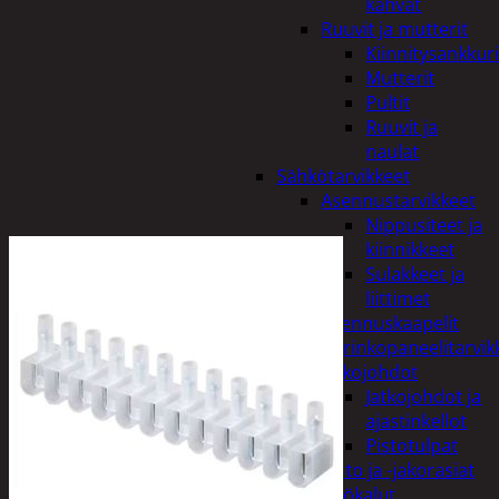
kahvat
Ruuvit ja mutterit
Kiinnitysankkuri
Mutterit
Pultit
Ruuvit ja
naulat
Sähkötarvikkeet
Asennustarvikkeet
Nippusiteet ja
kiinnikkeet
Sulakkeet ja
liittimet
Asennuskaapelit
Aurinkopaneelitarvik
Jatkojohdot
Jatkojohdot ja
ajastinkellot
Pistotulpat
Pisto ja -jakorasiat
Sähkötyökalut