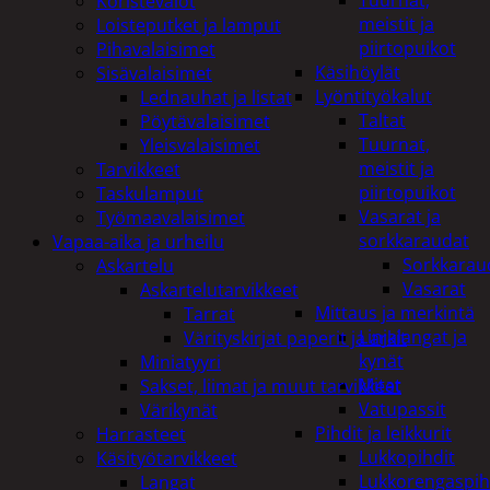
Tuurnat,
Koristevalot
meistit ja
Loisteputket ja lamput
piirtopuikot
Pihavalaisimet
Käsihöylät
Sisävalaisimet
Lyöntityökalut
Lednauhat ja listat
Taltat
Pöytävalaisimet
Tuurnat,
Yleisvalaisimet
meistit ja
Tarvikkeet
piirtopuikot
Taskulamput
Vasarat ja
Työmaavalaisimet
sorkkaraudat
Vapaa-aika ja urheilu
Sorkkarau
Askartelu
Vasarat
Askartelutarvikkeet
Mittaus ja merkintä
Tarrat
Linjalangat ja
Värityskirjat paperit ja arkit
kynät
Miniatyyri
Mitat
Sakset, liimat ja muut tarvikkeet
Vatupassit
Värikynät
Pihdit ja leikkurit
Harrasteet
Lukkopihdit
Käsityötarvikkeet
Lukkorengaspih
Langat