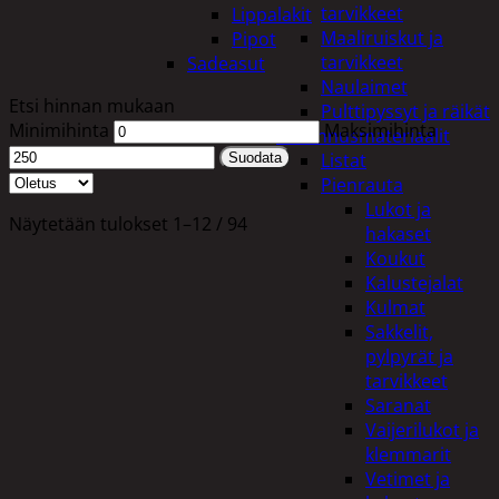
tarvikkeet
Lippalakit
Maaliruiskut ja
Pipot
tarvikkeet
Sadeasut
Naulaimet
Etsi hinnan mukaan
Pulttipyssyt ja räikät
Minimihinta
Maksimihinta
Rakennusmateriaalit
Listat
Suodata
Pienrauta
Lukot ja
Näytetään tulokset 1–12 / 94
hakaset
Koukut
Kalustejalat
Kulmat
Sakkelit,
pylpyrät ja
tarvikkeet
Saranat
Vaijerilukot ja
klemmarit
Vetimet ja