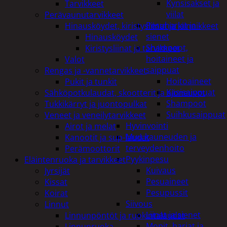
Kynsisakset ja
Tarvikkeet
viilat
Perävaunutarvikkeet
Pesuharjat ja -
Hinausköydet, kiristysliinat ja kiinnikkeet
sienet
Hinausköydet
Shampoot,
Kiristysliinat ja tarvikkeet
hoitaineet ja
Valot
saippuat
Rengas ja -vannetarvikkeet
Hoitoaineet
Pukit ja tunkit
Käsisaippuat
Sähköpotkulaudat, skootterit ja ajoneuvot
Shampoot
Tukkikärryt ja juontopulkat
Suihkusaippuat
Veneet ja veneilytarvikkeet
Hyvinvointi
Airot ja melat
Muu kauneuden ja
Kanootit ja sup-laudat
terveydenhoito
Perämoottorit
Pyykinpesu
Eläintenruoka ja tarvikkeet
Kuivaus
Jyrsijät
Pesuaineet
Kissat
Pesupussit
Koirat
Siivous
Linnut
Liinat ja sienet
Linnunpöntöt ja ruokintalaudat
Mopit, harjat ja
Linnunruoka