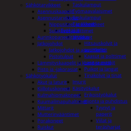
Taskulamput
Sähkötarvikkeet
Työmaavalaisimet
Asennuskaapelit
Taskulamput
Asennustarvikkeet
Tarvikkeet
Nippusiteet ja kiinnikkeet
Työkalut
Sulakkeet ja liittimet
Hitsaus
Aurinkopaneelitarvikkeet
Hitsauskolvit ja
Jatkojohdot
suuttimet
Jatkojohdot ja ajastinkellot
Kaasut ja polttimet
Pistotulpat
Lasit ja maskit
Lämmityskaapelit ja komponentit
Puikot ja langat
Pisto ja -jakorasiat
Tinakolvit ja tinat
Sähkötyökalut
Imurit
Akut ja laturit
Käsityökalut
Kiillotuskoneet
Erikoistyökalut
Kulmahiomakoneet
Hionta ja puhdistus
Kuumailmapuhaltimet
Tyynyt ja
Mittarit
paperit
Mutterinvääntimet
Viilat ja
Porakoneet
teräsharjat
Ruiskut