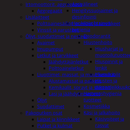
Apuvälineet
Irtomoottorit, aggregaatit
Hengityssuojaimet ja
Aggregaatit
desinfiointi
Lisälaitteet
Henkilökohtainen
Polttoainesäiliöt, pumput ja tarvikkeet
hygienia
Vinssit ja varusteet
Deodorantit
Öljyt, suodattimet ja nesteet
Hiustenhoito
Avaimet
Hiusharjat ja
Imupumput
muotoilutuotte
Letkut ja tarvikkeet
Hiuspinnit ja
Jäähdyttäjänletkut
lenkit
Polttoaineletkut
Hiusvärit
Liuottimet, massat, ja muut kemikaalit
Hiusten ja
Alustamassat ja pakkelit
parranleikkuuk
Kemikaalit, sprayt ja silikonit
Hammashygienia
Lasi ja jäähdytinnesteet
tuotteet
Öljyt
Kosmetiikka
Suodattimet
Käsi ja jalkahoito
Pakoputken osat
Käsivoiteet ja
Laipat ja kiinnikkeet
rasvat
Putket ja kulmat