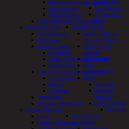
ja tarvikkeet
Reppuruiskut ja painepullot
Pesuvälineet
Uppopumput
Shampoot ja
Vesiautomaatit
vahat
Ruohonleikkurit ja trimmerit
Autotarvikkeet
Puutarhan hoito
Kalvot, matot ja
Kastelukannut
muut tarvikkeet
Kateharsot
Lumiharjat ja
Kukat ja ruukut
peitteet
Altakastelu
Lämmittimet
Ketjut, koukut ja kiinnikkeet
Peilit
Kukkaruukut
Pyyhkijänsulat
Lannoitteet, myrkyt ja siemenet
Sähkö
Lisäravinteet
Invertterit
Myrkyt
Johdot ja
Siemenet
liittimet
Pensastuet
Lisä ja työvalot
Verkot ja reunanauha
Polttimot
Puutarhatyökalut
Irtomoottorit,
Harjat
aggregaatit
Kuokat ja haravat
Aggregaatit
Lumikolat ja lapiot