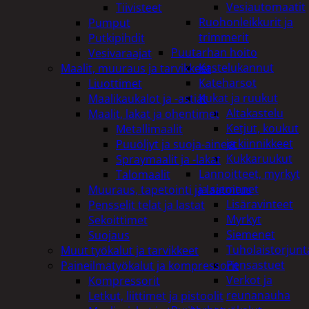
Vesiautomaatit
Tiivisteet
Ruohonleikkurit ja
Pumput
trimmerit
Putkipihdit
Puutarhan hoito
Vesivaraajat
Kastelukannut
Maalit, muuraus ja tarvikkeet
Kateharsot
Liuottimet
Kukat ja ruukut
Maalikaukalot ja -astiat
Altakastelu
Maalit, lakat ja ohentimet
Ketjut, koukut
Metallimaalit
ja kiinnikkeet
Puuöljyt ja suoja-aineet
Kukkaruukut
Spraymaalit ja -lakat
Lannoitteet, myrkyt
Talomaalit
ja siemenet
Muuraus, tapetointi ja laatoitus
Lisäravinteet
Pensselit telat ja lastat
Myrkyt
Sekoittimet
Siemenet
Suojaus
Tuholaistorjunt
Muut työkalut ja tarvikkeet
Pensastuet
Paineilmatyökalut ja kompressorit
Verkot ja
Kompressorit
reunanauha
Letkut, liittimet ja pistoolit