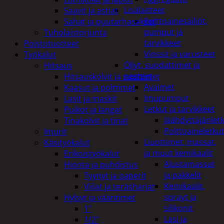
Lisälaitteet
Saavit ja astiat
Polttoainesäiliöt,
Sahat ja puutarhasakset
pumput ja
Tuholaistorjunta
tarvikkeet
Poistotuotteet
Vinssit ja varusteet
Työkalut
Öljyt, suodattimet ja
Hitsaus
nesteet
Hitsauskolvit ja suuttimet
Avaimet
Kaasut ja polttimet
Imupumput
Lasit ja maskit
Letkut ja tarvikkeet
Puikot ja langat
Jäähdyttäjänlet
Tinakolvit ja tinat
Polttoaineletku
Imurit
Liuottimet, massat,
Käsityökalut
ja muut kemikaalit
Erikoistyökalut
Alustamassat
Hionta ja puhdistus
ja pakkelit
Tyynyt ja paperit
Kemikaalit,
Viilat ja teräsharjat
sprayt ja
Hylsyt ja vääntimet
silikonit
1"
Lasi ja
1/2"