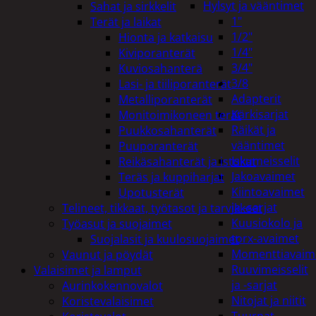
Hylsyt ja vääntimet
Sahat ja sirkkelit
1"
Terät ja laikat
1/2"
Hionta ja katkaisu
1/4"
Kiviporanterät
3/4"
Kuviosahanterä
3/8
Lasi- ja tiiliporanterät
Adapterit
Metalliporanterät
Kärkisarjat
Monitoimikoneen terät
Räikät ja
Puukkosahanterät
vääntimet
Puuporanterät
Iskumeisselit
Reikäsahanterät ja istukat
Jakoavaimet
Teräs ja kuppiharjat
Kiintoavaimet
Upotusterät
ja -sarjat
Telineet, tikkaat, työtasot ja tarvikkeet
Kuusiokolo ja
Työasut ja suojaimet
torx-avaimet
Suojalasit ja kuulosuojaimet
Momenttiavaim
Vaunut ja pöydät
Ruuvimeisselit
Valaisimet ja lamput
ja -sarjat
Aurinkokennovalot
Nitojat ja niitit
Koristevalaisimet