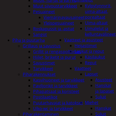
uimalelut
Mopit, harjat ja varret
Kylpytynnyrit,
Muut siivoustarvikkeet
uima-altaat,
Pesuaineet
porealtaat
Viemärinavausaineet
Uima-altaat
Yleispesuaineet
Uimalelut ja
Roskapussit ja -astiat
kelluntavälineet
Sangot
Vaatteet ja asusteet
Piha ja puutarha
Heijastimet
Grillaus ja savustus
Laukut ja reput
Grillit ja rengaspolttimet
Käsilaukut
Hiilet, briketit ja purut
Reput
Savustimet
Vaatteet
Tarvikkeet
Lapset
Piharakennukset
Asusteet
Kasvihuoneet ja tarvikkeet
Hanskat
Paviljonkit ja tarvikkeet
ja lapaset
Pihapatsaat ja koristeet
Sukat
Postilaatikot
Miehet
Puutarhavajat ja katokset
Hanskat
Ulko-wc ja tarvikkeet
Sukat
Piharakentaminen