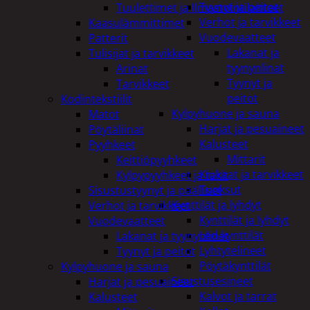
Tyynyt ja peitot
Tuulettimet ja Ilmastointilaitteet
Verhot ja tarvikkeet
Kaasulämmittimet
Vuodevaatteet
Patterit
Lakanat ja
Tulisijat ja tarvikkeet
tyynynlinat
Arinat
Tyynyt ja
Tarvikkeet
peitot
Kodintekstiilit
Kylpyhuone ja sauna
Matot
Harjat ja pesuaineet
Pöytäliinat
Kalusteet
Pyyhkeet
Mittarit
Keittiöpyyhkeet
Kiukaat ja tarvikkeet
Kylpypyyhkeet ja takit
Tuoksut
Sisustustyynyt ja päälliset
Kynttilät ja lyhdyt
Verhot ja tarvikkeet
Kynttilät ja lyhdyt
Vuodevaatteet
Led-kynttilät
Lakanat ja tyynynlinat
Lyhtytelineet
Tyynyt ja peitot
Pöytäkynttilät
Kylpyhuone ja sauna
Sisustusesineet
Harjat ja pesuaineet
Kalvot ja tarrat
Kalusteet