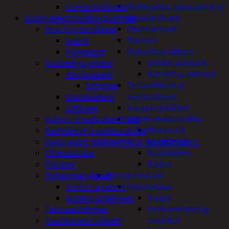
Kelloradiot, sääasemat ja
Lumityövälineet
lämpömittarit
Kodin elektroniikka ja laitteet
Oheislaitteet
Imurit ja tarvikkeet
Paristot
Imurit
Puhelintarvikkeet
Pölypussit
Johdot ja laturit
Kaapelit ja johdot
Kotelot ja telineet
Äänikaapelit
Tv-tarvikkeet ja
Liittimet
seinätelineet
Datakaapelit
Varavirtalaitteet
Liittimet
Viihde-elektroniikka
Kahvin ja vedenkeittimet
Bluetooth
Keittolevyt ja paistoraudat
kaiuttimet
Kelloradiot, sääasemat ja lämpömittarit
Kuulokkeet
Oheislaitteet
Radiot
Paristot
Koti ja sisustus
Puhelintarvikkeet
Huonekalut
Johdot ja laturit
Kaapit
Kotelot ja telineet
Kenkätelineet ja
Tehosekoittimet
naulakot
Tietokonetarvikkeet