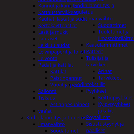
Kodin lämmitys ja
Kannut ja kanisterit
tuuletus
Kattaustarvikkeet
Ilmanvaihto
Kauhat, lastat ja sudit
Suodattimet
Kertakäyttöastiat
Tuulettimet ja
Lasit ja mukit
Ilmastointilaitte
Lautaset
Kaasulämmittimet
Leikkuulaudat
Patterit
Leivinpaperit ja foliot
Tulisijat ja
Leivonta
tarvikkeet
Padat ja kattilat
Arinat
Kattilat
Tarvikkeet
Paistinpannut
Kodintekstiilit
Vuoat ja padat
Pyyhkeet
Säilöntä
Keittiöpyyhkeet
Tiskaus
Kylpypyyhkeet
Astianpesuaineet
ja takit
vaa'at
Pöytäliinat
Kodin lämmitys ja tuuletus
Sisustustyynyt ja
Ilmanvaihto
päälliset
Suodattimet