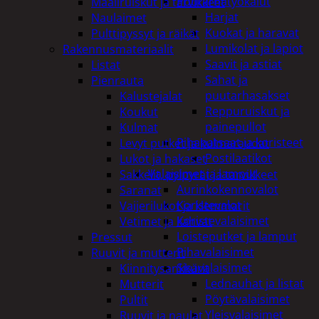
Puutarhatyökalut
Maaliruiskut ja tarvikkeet
Harjat
Naulaimet
Kuokat ja haravat
Pulttipyssyt ja räikät
Lumikolat ja lapiot
Rakennusmateriaalit
Saavit ja astiat
Listat
Sahat ja
Pienrauta
puutarhasakset
Kalustejalat
Reppuruiskut ja
Koukut
painepullot
Kulmat
Pihapatsaat ja koristeet
Levyt putket ja kulmaraudat
Postilaatikot
Lukot ja hakaset
Valaisimet ja lamput
Sakkelit, pylpyrät ja tarvikkeet
Aurinkokennovalot
Saranat
Koristevalot
Vaijerilukot ja klemmarit
Koristevalaisimet
Vetimet ja kahvat
Loisteputket ja lamput
Pressut
Pihavalaisimet
Ruuvit ja mutterit
Sisävalaisimet
Kiinnitysankkurit
Lednauhat ja listat
Mutterit
Pöytävalaisimet
Pultit
Yleisvalaisimet
Ruuvit ja naulat