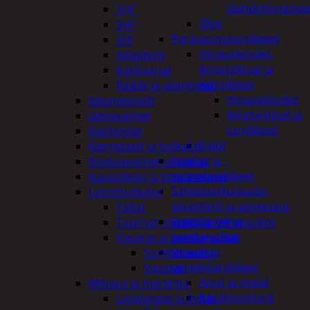
jäähdytinnestee
1/4"
Öljyt
3/4"
Perävaunutarvikkeet
3/8
Hinausköydet,
Adapterit
kiristysliinat ja
Kärkisarjat
kiinnikkeet
Räikät ja vääntimet
Hinausköydet
Iskumeisselit
Kiristysliinat ja
Jakoavaimet
tarvikkeet
Käsihöylät
Valot
Kierretapit ja työkalut
Rengas ja -
Kiintoavaimet ja -sarjat
vannetarvikkeet
Kuusiokolo ja torx-avaimet
Sähköpotkulaudat,
Lyöntityökalut
skootterit ja ajoneuvot
Taltat
Tukkikärryt ja
Tuurnat, meistit ja piirtopuikot
juontopulkat
Vasarat ja sorkkaraudat
Veneet ja
Sorkkaraudat
veneilytarvikkeet
Vasarat
Airot ja melat
Mittaus ja merkintä
Perämoottorit
Linjalangat ja kynät