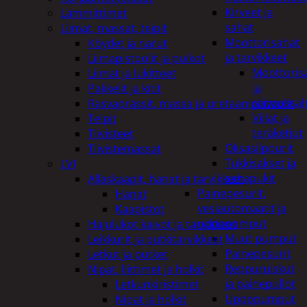
Kirveet ja
Lämmittimet
sahat
Liimat, massat, teipit
Moottorisahat
Köydet ja narut
ja tarvikkeet
Liimapistoolit ja puikot
Moottoris
Liimat ja lukitteet
ja
Pakkelit ja kitit
raivaussa
Rasvaprässit, massa ja uretaanipistoolit
Viilat ja
Teipit
teräketjut
Tiivisteet
Oksasilppurit
Tiivistemassat
Tukkisakset ja
LVI
sahapukit
Allaskaapit, hanat ja tarvikkeet
Painepesurit,
Hanat
vesiautomaatit ja
Kaapistot
uppopumput
Hajulukot kaivot ja tarvikkeet
Muut pumput
Leikkurit ja putkitarvikkeet
Painepesurit
Letkut ja putket
Reppuruiskut
Nipat, liittimet ja holkit
ja painepullot
Letkunkiristimet
Uppopumput
Nipat ja holkit