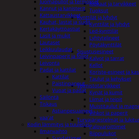
Juomapullot ja termokset
Kiukaat ja tarvikkeet
Kannut ja kanisterit
Tuoksut
Kattaustarvikkeet
Kynttilät ja lyhdyt
Kauhat, lastat ja sudit
Kynttilät ja lyhdyt
Kertakäyttöastiat
Led-kynttilät
Lasit ja mukit
Lyhtytelineet
Lautaset
Pöytäkynttilät
Leikkuulaudat
Sisustusesineet
Leivinpaperit ja foliot
Kalvot ja tarrat
Leivonta
Kellot
Padat ja kattilat
Koriste-esineet ja kas
Kattilat
Taulut ja kehykset
Paistinpannut
Toimistotarvikkeet
Vuoat ja padat
Kynät ja kumit
Säilöntä
Liimat ja teipit
Tiskaus
Muistitaulut ja magne
Astianpesuaineet
Vihkot ja paperit
vaa'at
Turvajärjestelmät ja lukitu
Kodin lämmitys ja tuuletus
Palovaroittimet
Ilmanvaihto
Riippulukot
Suodattimet