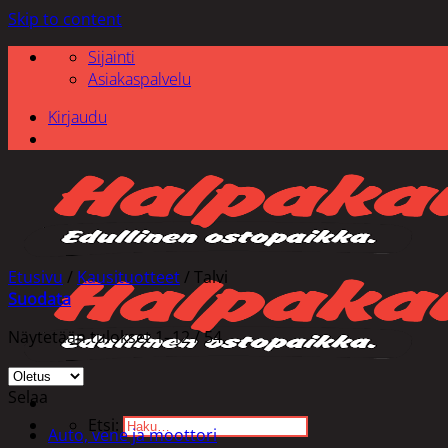
Skip to content
Sijainti
Asiakaspalvelu
Kirjaudu
Etusivu
/
Kausituotteet
/
Talvi
Suodata
Näytetään tulokset 1–12 / 54
Selaa
Etsi:
Auto, vene ja moottori