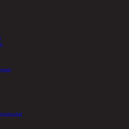
t
et
ineet
intalaudat