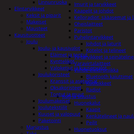
Linnunruoka
Imurit ja tarvikkeet
Elintarvikkeet
Kaapelit ja johdot
Keksit ja piparit
Kelloradiot, sääasemat ja 
Makeiset
Oheislaitteet
Mausteet
Paristot
Kausituotteet
Puhelintarvikkeet
Joulu
Johdot ja laturit
Joulu- ja kausivalot
Kotelot ja telineet
Eläimet ja tontut
Tv-tarvikkeet ja seinäteline
Kyntteliköt
Varavirtalaitteet
Valoketjut ja kuusenvalot
Viihde-elektroniikka
Joulukoristeet
Bluetooth kaiuttimet
Kranssit ja asetelmat
Kuulokkeet
Oksakoristeet
Radiot
Tontut ja muut
Koti ja sisustus
Joulumakeiset
Huonekalut
Joulutekstiilit
Kaapit
Kuuset ja valopuut
Kenkätelineet ja naul
Paketointi
Peilit
Marjastus
Huonetuoksut
Talvi