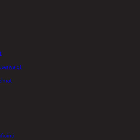
t
uusenvalot
telmat
fiointi