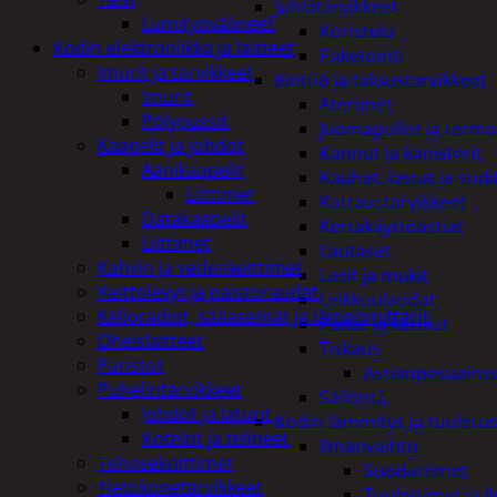
Juhlatarvikkeet
Lumityövälineet
Koristelu
Kodin elektroniikka ja laitteet
Paketointi
Imurit ja tarvikkeet
Keittiö ja taloustarvikkeet
Imurit
Aterimet
Pölypussit
Juomapullot ja termo
Kaapelit ja johdot
Kannut ja kanisterit
Äänikaapelit
Kauhat, lastat ja sudi
Liittimet
Kattaustarvikkeet
Datakaapelit
Kertakäyttöastiat
Liittimet
Lautaset
Kahvin ja vedenkeittimet
Lasit ja mukit
Keittolevyt ja paistoraudat
Leikkuulaudat
Kelloradiot, sääasemat ja lämpömittarit
Padat ja kattilat
Oheislaitteet
Tiskaus
Paristot
Astianpesuaine
Puhelintarvikkeet
Säilöntä
Johdot ja laturit
Kodin lämmitys ja tuuletu
Kotelot ja telineet
Ilmanvaihto
Tehosekoittimet
Suodattimet
Tietokonetarvikkeet
Tuulettimet ja I