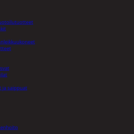
uotoilutuotteet
kit
anleikkuukoneet
tteet
asvat
ilat
 ja saippuat
denhoito