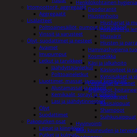
Tulpat
Henkilökohtainen hygienia
Irtomoottorit, aggregaatit
Deodorantit
Aggregaatit
Hiustenhoito
Lisälaitteet
Hiusharjat ja m
Polttoainesäiliöt, pumput ja tarvikkeet
Hiuspinnit ja len
Vinssit ja varusteet
Hiusvärit
Öljyt, suodattimet ja nesteet
Hiusten ja parr
Avaimet
Hammashygienia tuo
Imupumput
Kosmetiikka
Letkut ja tarvikkeet
Käsi ja jalkahoito
Jäähdyttäjänletkut
Käsivoiteet ja r
Polttoaineletkut
Kynsisakset ja vi
Liuottimet, massat, ja muut kemikaalit
Pesuharjat ja -sienet
Alustamassat ja pakkelit
Shampoot, hoitaineet
Kemikaalit, sprayt ja silikonit
Hoitoaineet
Lasi ja jäähdytinnesteet
Käsisaippuat
Öljyt
Shampoot
Suodattimet
Suihkusaippuat
Pakoputken osat
Hyvinvointi
Laipat ja kiinnikkeet
Muu kauneuden ja tervey
Putket ja kulmat