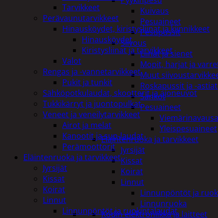
Pyykinpesu
Tarvikkeet
Kuivaus
Perävaunutarvikkeet
Pesuaineet
Hinausköydet, kiristysliinat ja kiinnikkeet
Pesupussit
Hinausköydet
Siivous
Kiristysliinat ja tarvikkeet
Liinat ja sienet
Valot
Mopit, harjat ja varre
Rengas ja -vannetarvikkeet
Muut siivoustarvikke
Pukit ja tunkit
Roskapussit ja -astiat
Sähköpotkulaudat, skootterit ja ajoneuvot
Sankot
Tukkikärryt ja juontopulkat
Pesuaineet
Veneet ja veneilytarvikkeet
Viemärinavausa
Airot ja melat
Yleispesuaineet
Kanootit ja sup-laudat
Eläintenruoka ja tarvikkeet
Perämoottorit
Jyrsijät
Eläintenruoka ja tarvikkeet
Kissat
Jyrsijät
Koirat
Kissat
Linnut
Koirat
Linnunpöntöt ja ruok
Linnut
Linnunruoka
Linnunpöntöt ja ruokintalaudat
Kodin elektroniikka ja laitteet