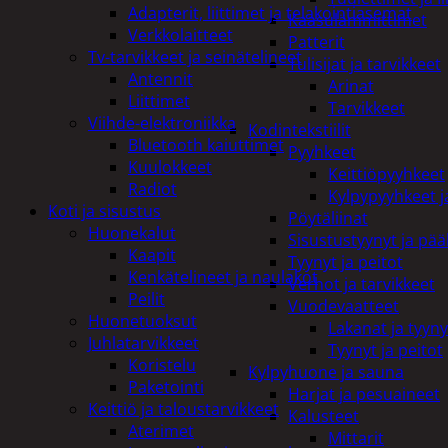
Adapterit, liittimet ja telakointiasemat
Kaasulämmittimet
Verkkolaitteet
Patterit
Tv-tarvikkeet ja seinätelineet
Tulisijat ja tarvikkeet
Antennit
Arinat
Liittimet
Tarvikkeet
Viihde-elektroniikka
Kodintekstiilit
Bluetooth kaiuttimet
Pyyhkeet
Kuulokkeet
Keittiöpyyhkeet
Radiot
Kylpypyyhkeet ja
Koti ja sisustus
Pöytäliinat
Huonekalut
Sisustustyynyt ja pääl
Kaapit
Tyynyt ja peitot
Kenkätelineet ja naulakot
Verhot ja tarvikkeet
Peilit
Vuodevaatteet
Huonetuoksut
Lakanat ja tyyny
Juhlatarvikkeet
Tyynyt ja peitot
Koristelu
Kylpyhuone ja sauna
Paketointi
Harjat ja pesuaineet
Keittiö ja taloustarvikkeet
Kalusteet
Aterimet
Mittarit