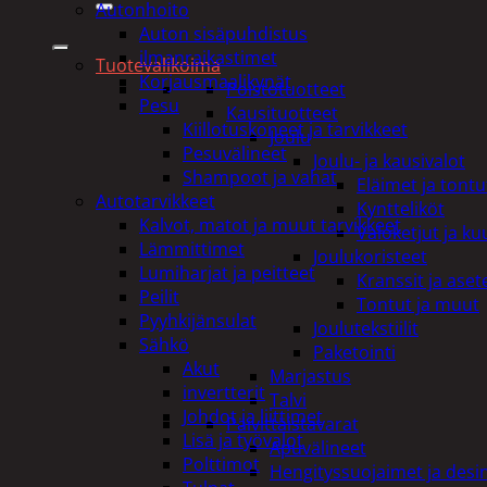
Autonhoito
Auton sisäpuhdistus
ilmanraikastimet
Tuotevalikoima
Korjausmaalikynät
Poistotuotteet
Pesu
Kausituotteet
Kiillotuskoneet ja tarvikkeet
Joulu
Pesuvälineet
Joulu- ja kausivalot
Shampoot ja vahat
Eläimet ja tontu
Autotarvikkeet
Kyntteliköt
Kalvot, matot ja muut tarvikkeet
Valoketjut ja k
Lämmittimet
Joulukoristeet
Lumiharjat ja peitteet
Kranssit ja ase
Peilit
Tontut ja muut
Pyyhkijänsulat
Joulutekstiilit
Sähkö
Paketointi
Akut
Marjastus
invertterit
Talvi
Johdot ja liittimet
Päivittäistavarat
Lisä ja työvalot
Apuvälineet
Polttimot
Hengityssuojaimet ja desin