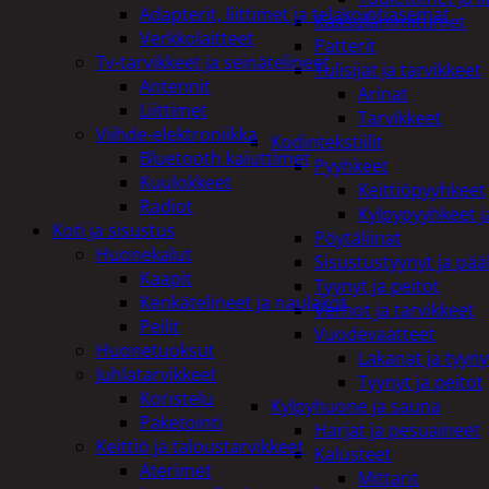
Adapterit, liittimet ja telakointiasemat
Kaasulämmittimet
Verkkolaitteet
Patterit
Tv-tarvikkeet ja seinätelineet
Tulisijat ja tarvikkeet
Antennit
Arinat
Liittimet
Tarvikkeet
Viihde-elektroniikka
Kodintekstiilit
Bluetooth kaiuttimet
Pyyhkeet
Kuulokkeet
Keittiöpyyhkeet
Radiot
Kylpypyyhkeet ja
Koti ja sisustus
Pöytäliinat
Huonekalut
Sisustustyynyt ja pääl
Kaapit
Tyynyt ja peitot
Kenkätelineet ja naulakot
Verhot ja tarvikkeet
Peilit
Vuodevaatteet
Huonetuoksut
Lakanat ja tyyny
Juhlatarvikkeet
Tyynyt ja peitot
Koristelu
Kylpyhuone ja sauna
Paketointi
Harjat ja pesuaineet
Keittiö ja taloustarvikkeet
Kalusteet
Aterimet
Mittarit