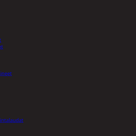
t
et
ineet
intalaudat