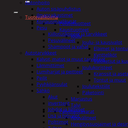
Autonhoito
Auton sisäpuhdistus
ilmanraikastimet
Tuotevalikoima
Korjausmaalikynät
Poistotuotteet
Pesu
Kausituotteet
Kiillotuskoneet ja tarvikkeet
Joulu
Pesuvälineet
Joulu- ja kausivalot
Shampoot ja vahat
Eläimet ja tontu
Autotarvikkeet
Kyntteliköt
Kalvot, matot ja muut tarvikkeet
Valoketjut ja k
Lämmittimet
Joulukoristeet
Lumiharjat ja peitteet
Kranssit ja ase
Peilit
Tontut ja muut
Pyyhkijänsulat
Joulutekstiilit
Sähkö
Paketointi
Akut
Marjastus
invertterit
Talvi
Johdot ja liittimet
Päivittäistavarat
Lisä ja työvalot
Apuvälineet
Polttimot
Hengityssuojaimet ja desin