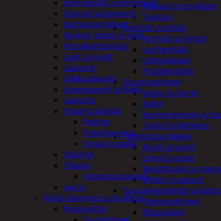
Juomapullot ja termokset
Kiukaat ja tarvikkeet
Kannut ja kanisterit
Tuoksut
Kattaustarvikkeet
Kynttilät ja lyhdyt
Kauhat, lastat ja sudit
Kynttilät ja lyhdyt
Kertakäyttöastiat
Led-kynttilät
Lasit ja mukit
Lyhtytelineet
Lautaset
Pöytäkynttilät
Leikkuulaudat
Sisustusesineet
Leivinpaperit ja foliot
Kalvot ja tarrat
Leivonta
Kellot
Padat ja kattilat
Koriste-esineet ja kas
Kattilat
Taulut ja kehykset
Paistinpannut
Toimistotarvikkeet
Vuoat ja padat
Kynät ja kumit
Säilöntä
Liimat ja teipit
Tiskaus
Muistitaulut ja magne
Astianpesuaineet
Vihkot ja paperit
vaa'at
Turvajärjestelmät ja lukitu
Kodin lämmitys ja tuuletus
Palovaroittimet
Ilmanvaihto
Riippulukot
Suodattimet