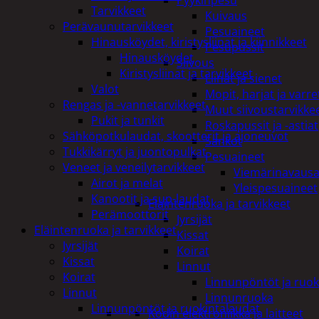
Pyykinpesu
Tarvikkeet
Kuivaus
Perävaunutarvikkeet
Pesuaineet
Hinausköydet, kiristysliinat ja kiinnikkeet
Pesupussit
Hinausköydet
Siivous
Kiristysliinat ja tarvikkeet
Liinat ja sienet
Valot
Mopit, harjat ja varre
Rengas ja -vannetarvikkeet
Muut siivoustarvikke
Pukit ja tunkit
Roskapussit ja -astiat
Sähköpotkulaudat, skootterit ja ajoneuvot
Sankot
Tukkikärryt ja juontopulkat
Pesuaineet
Veneet ja veneilytarvikkeet
Viemärinavausa
Airot ja melat
Yleispesuaineet
Kanootit ja sup-laudat
Eläintenruoka ja tarvikkeet
Perämoottorit
Jyrsijät
Eläintenruoka ja tarvikkeet
Kissat
Jyrsijät
Koirat
Kissat
Linnut
Koirat
Linnunpöntöt ja ruok
Linnut
Linnunruoka
Linnunpöntöt ja ruokintalaudat
Kodin elektroniikka ja laitteet