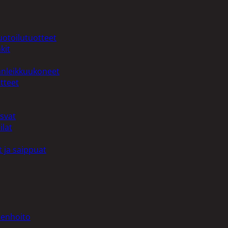
uotoilutuotteet
kit
anleikkuukoneet
tteet
asvat
ilat
 ja saippuat
denhoito