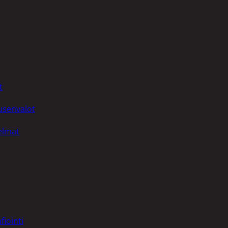
t
uusenvalot
telmat
fiointi