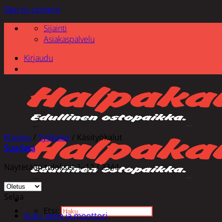
Skip to content
Sijainti
Asiakaspalvelu
Kirjaudu
Etusivu
/
Työkalut
/
Käsityökalut
Suodata
Näytetään tulokset 1–12 / 2344
Selaa
Etsi:
Auto, vene ja moottori