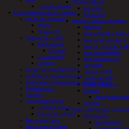
Juhlatarvikkeet
Lumityövälineet
Koristelu
Kodin elektroniikka ja laitteet
Paketointi
Imurit ja tarvikkeet
Keittiö ja taloustarvikkeet
Imurit
Aterimet
Pölypussit
Juomapullot ja termo
Kaapelit ja johdot
Kannut ja kanisterit
Äänikaapelit
Kauhat, lastat ja sudi
Liittimet
Kattaustarvikkeet
Datakaapelit
Kertakäyttöastiat
Liittimet
Lautaset
Kahvin ja vedenkeittimet
Lasit ja mukit
Keittolevyt ja paistoraudat
Leikkuulaudat
Kelloradiot, sääasemat ja lämpömittarit
Padat ja kattilat
Oheislaitteet
Tiskaus
Paristot
Astianpesuaine
Puhelintarvikkeet
Säilöntä
Johdot ja laturit
Kodin lämmitys ja tuuletu
Kotelot ja telineet
Ilmanvaihto
Tehosekoittimet
Suodattimet
Tietokonetarvikkeet
Tuulettimet ja I