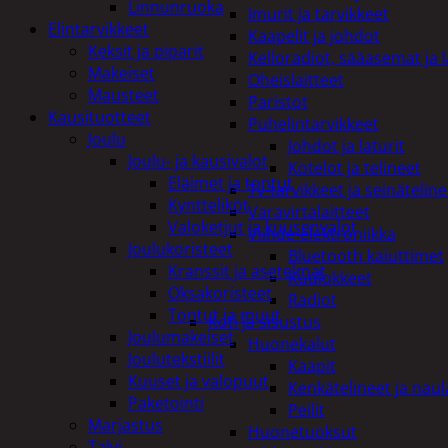
Linnunruoka
Imurit ja tarvikkeet
Elintarvikkeet
Kaapelit ja johdot
Keksit ja piparit
Kelloradiot, sääasemat ja 
Makeiset
Oheislaitteet
Mausteet
Paristot
Kausituotteet
Puhelintarvikkeet
Joulu
Johdot ja laturit
Joulu- ja kausivalot
Kotelot ja telineet
Eläimet ja tontut
Tv-tarvikkeet ja seinäteline
Kyntteliköt
Varavirtalaitteet
Valoketjut ja kuusenvalot
Viihde-elektroniikka
Joulukoristeet
Bluetooth kaiuttimet
Kranssit ja asetelmat
Kuulokkeet
Oksakoristeet
Radiot
Tontut ja muut
Koti ja sisustus
Joulumakeiset
Huonekalut
Joulutekstiilit
Kaapit
Kuuset ja valopuut
Kenkätelineet ja naul
Paketointi
Peilit
Marjastus
Huonetuoksut
Talvi