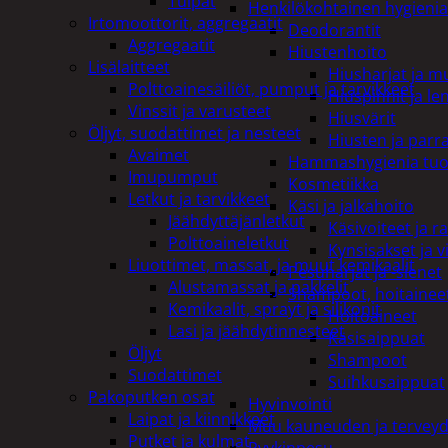
Tulpat
Henkilökohtainen hygienia
Irtomoottorit, aggregaatit
Deodorantit
Aggregaatit
Hiustenhoito
Lisälaitteet
Hiusharjat ja m
Polttoainesäiliöt, pumput ja tarvikkeet
Hiuspinnit ja len
Vinssit ja varusteet
Hiusvärit
Öljyt, suodattimet ja nesteet
Hiusten ja parr
Avaimet
Hammashygienia tuo
Imupumput
Kosmetiikka
Letkut ja tarvikkeet
Käsi ja jalkahoito
Jäähdyttäjänletkut
Käsivoiteet ja r
Polttoaineletkut
Kynsisakset ja vi
Liuottimet, massat, ja muut kemikaalit
Pesuharjat ja -sienet
Alustamassat ja pakkelit
Shampoot, hoitaineet
Kemikaalit, sprayt ja silikonit
Hoitoaineet
Lasi ja jäähdytinnesteet
Käsisaippuat
Öljyt
Shampoot
Suodattimet
Suihkusaippuat
Pakoputken osat
Hyvinvointi
Laipat ja kiinnikkeet
Muu kauneuden ja tervey
Putket ja kulmat