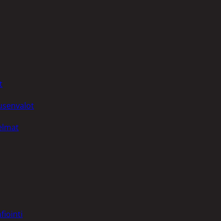
t
uusenvalot
telmat
fiointi