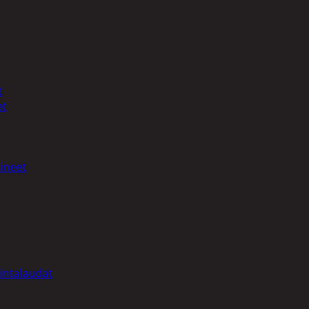
t
et
ineet
intalaudat