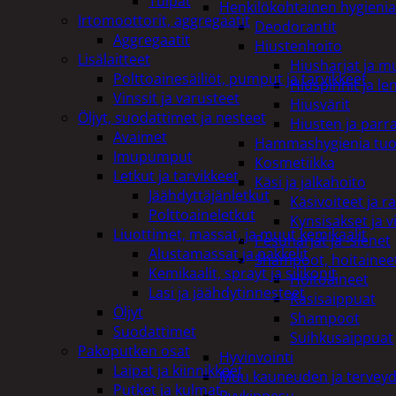
Tulpat
Henkilökohtainen hygienia
Irtomoottorit, aggregaatit
Deodorantit
Aggregaatit
Hiustenhoito
Lisälaitteet
Hiusharjat ja m
Polttoainesäiliöt, pumput ja tarvikkeet
Hiuspinnit ja len
Vinssit ja varusteet
Hiusvärit
Öljyt, suodattimet ja nesteet
Hiusten ja parr
Avaimet
Hammashygienia tuo
Imupumput
Kosmetiikka
Letkut ja tarvikkeet
Käsi ja jalkahoito
Jäähdyttäjänletkut
Käsivoiteet ja r
Polttoaineletkut
Kynsisakset ja vi
Liuottimet, massat, ja muut kemikaalit
Pesuharjat ja -sienet
Alustamassat ja pakkelit
Shampoot, hoitaineet
Kemikaalit, sprayt ja silikonit
Hoitoaineet
Lasi ja jäähdytinnesteet
Käsisaippuat
Öljyt
Shampoot
Suodattimet
Suihkusaippuat
Pakoputken osat
Hyvinvointi
Laipat ja kiinnikkeet
Muu kauneuden ja tervey
Putket ja kulmat