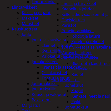
Linnunruoka
Imurit ja tarvikkeet
Elintarvikkeet
Kaapelit ja johdot
Keksit ja piparit
Kelloradiot, sääasemat ja 
Makeiset
Oheislaitteet
Mausteet
Paristot
Kausituotteet
Puhelintarvikkeet
Joulu
Johdot ja laturit
Joulu- ja kausivalot
Kotelot ja telineet
Eläimet ja tontut
Tv-tarvikkeet ja seinäteline
Kyntteliköt
Varavirtalaitteet
Valoketjut ja kuusenvalot
Viihde-elektroniikka
Joulukoristeet
Bluetooth kaiuttimet
Kranssit ja asetelmat
Kuulokkeet
Oksakoristeet
Radiot
Tontut ja muut
Koti ja sisustus
Joulumakeiset
Huonekalut
Joulutekstiilit
Kaapit
Kuuset ja valopuut
Kenkätelineet ja naul
Paketointi
Peilit
Marjastus
Huonetuoksut
Talvi