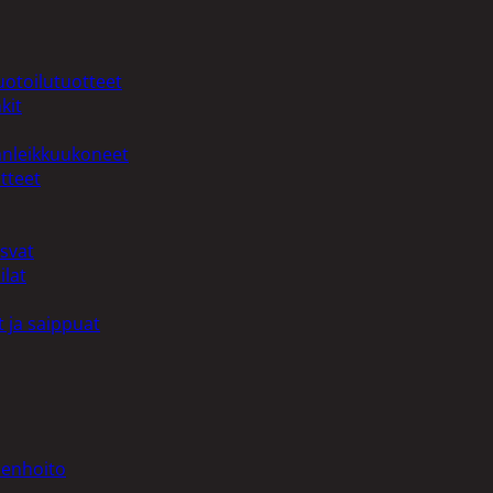
uotoilutuotteet
kit
anleikkuukoneet
tteet
asvat
ilat
 ja saippuat
denhoito