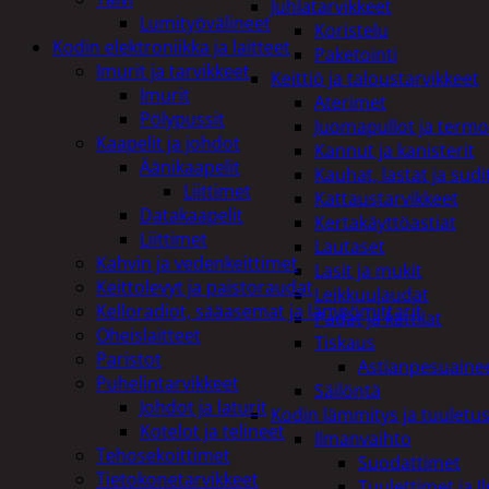
Juhlatarvikkeet
Lumityövälineet
Koristelu
Kodin elektroniikka ja laitteet
Paketointi
Imurit ja tarvikkeet
Keittiö ja taloustarvikkeet
Imurit
Aterimet
Pölypussit
Juomapullot ja termo
Kaapelit ja johdot
Kannut ja kanisterit
Äänikaapelit
Kauhat, lastat ja sudi
Liittimet
Kattaustarvikkeet
Datakaapelit
Kertakäyttöastiat
Liittimet
Lautaset
Kahvin ja vedenkeittimet
Lasit ja mukit
Keittolevyt ja paistoraudat
Leikkuulaudat
Kelloradiot, sääasemat ja lämpömittarit
Padat ja kattilat
Oheislaitteet
Tiskaus
Paristot
Astianpesuaine
Puhelintarvikkeet
Säilöntä
Johdot ja laturit
Kodin lämmitys ja tuuletu
Kotelot ja telineet
Ilmanvaihto
Tehosekoittimet
Suodattimet
Tietokonetarvikkeet
Tuulettimet ja I