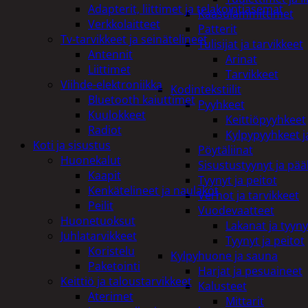
Adapterit, liittimet ja telakointiasemat
Kaasulämmittimet
Verkkolaitteet
Patterit
Tv-tarvikkeet ja seinätelineet
Tulisijat ja tarvikkeet
Antennit
Arinat
Liittimet
Tarvikkeet
Viihde-elektroniikka
Kodintekstiilit
Bluetooth kaiuttimet
Pyyhkeet
Kuulokkeet
Keittiöpyyhkeet
Radiot
Kylpypyyhkeet ja
Koti ja sisustus
Pöytäliinat
Huonekalut
Sisustustyynyt ja pääl
Kaapit
Tyynyt ja peitot
Kenkätelineet ja naulakot
Verhot ja tarvikkeet
Peilit
Vuodevaatteet
Huonetuoksut
Lakanat ja tyyny
Juhlatarvikkeet
Tyynyt ja peitot
Koristelu
Kylpyhuone ja sauna
Paketointi
Harjat ja pesuaineet
Keittiö ja taloustarvikkeet
Kalusteet
Aterimet
Mittarit