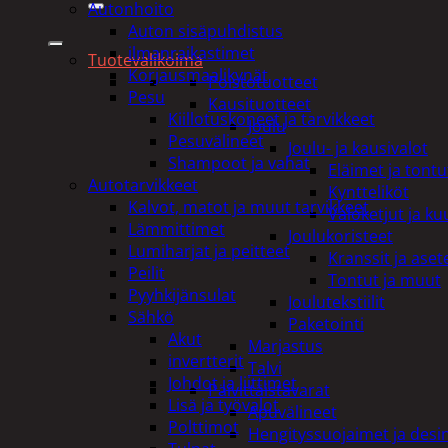
Autonhoito
Auton sisäpuhdistus
ilmanraikastimet
Tuotevalikoima
Korjausmaalikynät
Poistotuotteet
Pesu
Kausituotteet
Kiillotuskoneet ja tarvikkeet
Joulu
Pesuvälineet
Joulu- ja kausivalot
Shampoot ja vahat
Eläimet ja tontu
Autotarvikkeet
Kyntteliköt
Kalvot, matot ja muut tarvikkeet
Valoketjut ja k
Lämmittimet
Joulukoristeet
Lumiharjat ja peitteet
Kranssit ja ase
Peilit
Tontut ja muut
Pyyhkijänsulat
Joulutekstiilit
Sähkö
Paketointi
Akut
Marjastus
invertterit
Talvi
Johdot ja liittimet
Päivittäistavarat
Lisä ja työvalot
Apuvälineet
Polttimot
Hengityssuojaimet ja desin