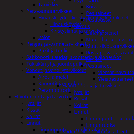
Pyykinpesu
Tarvikkeet
Kuivaus
Perävaunutarvikkeet
Pesuaineet
Hinausköydet, kiristysliinat ja kiinnikkeet
Pesupussit
Hinausköydet
Siivous
Kiristysliinat ja tarvikkeet
Liinat ja sienet
Valot
Mopit, harjat ja varre
Rengas ja -vannetarvikkeet
Muut siivoustarvikke
Pukit ja tunkit
Roskapussit ja -astiat
Sähköpotkulaudat, skootterit ja ajoneuvot
Sankot
Tukkikärryt ja juontopulkat
Pesuaineet
Veneet ja veneilytarvikkeet
Viemärinavausa
Airot ja melat
Yleispesuaineet
Kanootit ja sup-laudat
Eläintenruoka ja tarvikkeet
Perämoottorit
Jyrsijät
Eläintenruoka ja tarvikkeet
Kissat
Jyrsijät
Koirat
Kissat
Linnut
Koirat
Linnunpöntöt ja ruok
Linnut
Linnunruoka
Linnunpöntöt ja ruokintalaudat
Kodin elektroniikka ja laitteet