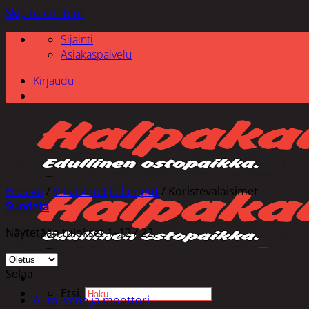
Skip to content
Sijainti
Asiakaspalvelu
Kirjaudu
Etusivu
/
Valaisimet ja lamput
/
Koristevalaisimet
Suodata
Näytetään tulokset 1–12 / 22
Selaa
Etsi:
Auto, vene ja moottori