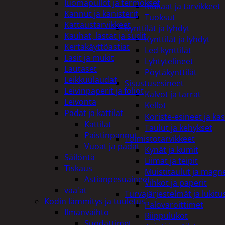
Juomapullot ja termokset
Kiukaat ja tarvikkeet
Kannut ja kanisterit
Tuoksut
Kattaustarvikkeet
Kynttilät ja lyhdyt
Kauhat, lastat ja sudit
Kynttilät ja lyhdyt
Kertakäyttöastiat
Led-kynttilät
Lasit ja mukit
Lyhtytelineet
Lautaset
Pöytäkynttilät
Leikkuulaudat
Sisustusesineet
Leivinpaperit ja foliot
Kalvot ja tarrat
Leivonta
Kellot
Padat ja kattilat
Koriste-esineet ja kas
Kattilat
Taulut ja kehykset
Paistinpannut
Toimistotarvikkeet
Vuoat ja padat
Kynät ja kumit
Säilöntä
Liimat ja teipit
Tiskaus
Muistitaulut ja magne
Astianpesuaineet
Vihkot ja paperit
vaa'at
Turvajärjestelmät ja lukitu
Kodin lämmitys ja tuuletus
Palovaroittimet
Ilmanvaihto
Riippulukot
Suodattimet