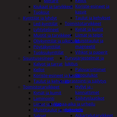
Kellot
Mittarit
Koriste-esineet ja
Kiukaat ja tarvikkeet
kasvit
Tuoksut
Taulut ja kehykset
Kynttilät ja lyhdyt
Toimistotarvikkeet
Led-kynttilät
Kynät ja kumit
Lyhtytelineet
Liimat ja teipit
Muotit ja tarvikkeet
Muistitaulut ja
Öljykynttilät ja ulkotulet
magneetit
Pöytäkynttilät
Vihkot ja paperit
Tuoksukynttilät
Turvajärjestelmät ja
Sisustusesineet
lukitus
Kalvot ja tarrat
Palovaroittimet
Kellot
Riippulukot
Koriste-esineet ja kasvit
Varastointi ja säilytys
Taulut ja kehykset
Hyllyt ja -
Toimistotarvikkeet
kannattimet
Kynät ja kumit
Säilytyslaatikot
Laminointi
Vapaa-aika ja urheilu
Liimat ja teipit
Askartelu
Muistitaulut ja magneetit
Askartelutarvikkeet
Sakset