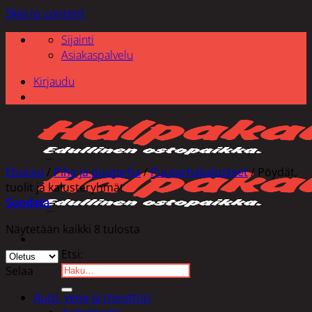
Skip to content
Sijainti
Asiakaspalvelu
Kirjaudu
Etusivu
/
Piha ja puutarha
/
Puutarhakalusteet
/
Pöydät,
tuolit ja kalusteryhmät
Suodata
Näytetään kaikki 8 tulosta
Etsi:
Selaa
Auto, vene ja moottori