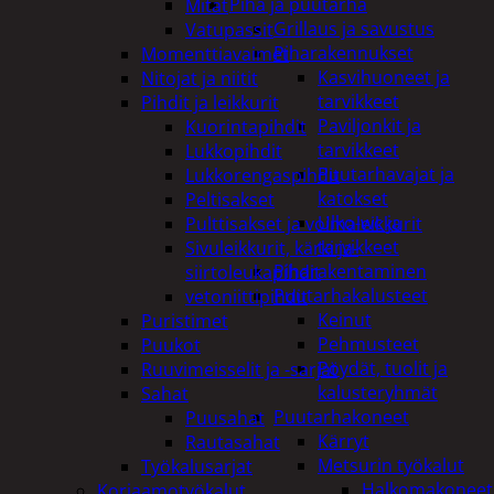
Piha ja puutarha
Mitat
Grillaus ja savustus
Vatupassit
Piharakennukset
Momenttiavaimet
Kasvihuoneet ja
Nitojat ja niitit
tarvikkeet
Pihdit ja leikkurit
Paviljonkit ja
Kuorintapihdit
tarvikkeet
Lukkopihdit
Puutarhavajat ja
Lukkorengaspihdit
katokset
Peltisakset
Ulko-wc ja
Pulttisakset ja voimaleikkurit
tarvikkeet
Sivuleikkurit, kärki ja-
Piharakentaminen
siirtoleukapihdit
Puutarhakalusteet
vetoniittipihdit
Keinut
Puristimet
Pehmusteet
Puukot
Pöydät, tuolit ja
Ruuvimeisselit ja -sarjat
kalusteryhmät
Sahat
Puutarhakoneet
Puusahat
Kärryt
Rautasahat
Metsurin työkalut
Työkalusarjat
Halkomakoneet
Korjaamotyökalut