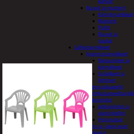
kahvat
Ruuvit ja mutterit
Kiinnitysankkuri
Mutterit
Pultit
Ruuvit ja
naulat
Sähkötarvikkeet
Asennustarvikkeet
Nippusiteet ja
kiinnikkeet
Sulakkeet ja
liittimet
Asennuskaapelit
Aurinkopaneelitarvik
Jatkojohdot
Jatkojohdot ja
ajastinkellot
Pistotulpat
Pisto ja -jakorasiat
Sähkötyökalut