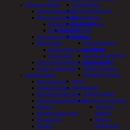
Taskulamput
Sähkötarvikkeet
Työmaavalaisimet
Asennuskaapelit
Taskulamput
Asennustarvikkeet
Tarvikkeet
Nippusiteet ja kiinnikkeet
Työkalut
Sulakkeet ja liittimet
Hitsaus
Aurinkopaneelitarvikkeet
Hitsauskolvit ja
Jatkojohdot
suuttimet
Jatkojohdot ja ajastinkellot
Kaasut ja polttimet
Pistotulpat
Lasit ja maskit
Lämmityskaapelit ja komponentit
Puikot ja langat
Pisto ja -jakorasiat
Tinakolvit ja tinat
Sähkötyökalut
Imurit
Akut ja laturit
Käsityökalut
Kiillotuskoneet
Erikoistyökalut
Kulmahiomakoneet
Hionta ja puhdistus
Kuumailmapuhaltimet
Tyynyt ja
Mittarit
paperit
Mutterinvääntimet
Viilat ja
Porakoneet
teräsharjat
Ruiskut