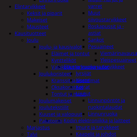
varret
Elintarvikkeet
Muut
Keksit ja piparit
siivoustarvikkeet
Makeiset
Roskapussit ja -
Mausteet
astiat
Kausituotteet
Sankot
Joulu
Pesuaineet
Joulu- ja kausivalot
Viemärinavausa
Eläimet ja tontut
Yleispesuaineet
Kyntteliköt
Eläintenruoka ja tarvikkeet
Valoketjut ja kuusenvalot
Jyrsijät
Joulukoristeet
Kissat
Kranssit ja asetelmat
Koirat
Oksakoristeet
Linnut
Tontut ja muut
Linnunpöntöt ja
Joulumakeiset
ruokintalaudat
Joulutekstiilit
Linnunruoka
Kuuset ja valopuut
Kodin elektroniikka ja laitteet
Paketointi
Imurit ja tarvikkeet
Marjastus
Kaapelit ja johdot
Talvi