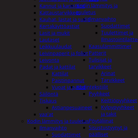
Kodin lämmitys ja
Kannut ja kanisterit
tuuletus
Kattaustarvikkeet
Ilmanvaihto
Kauhat, lastat ja sudit
Suodattimet
Kertakäyttöastiat
Tuulettimet ja
Lasit ja mukit
Ilmastointilaitte
Lautaset
Kaasulämmittimet
Leikkuulaudat
Patterit
Leivinpaperit ja foliot
Tulisijat ja
Leivonta
tarvikkeet
Padat ja kattilat
Arinat
Kattilat
Tarvikkeet
Paistinpannut
Kodintekstiilit
Vuoat ja padat
Pyyhkeet
Säilöntä
Keittiöpyyhkeet
Tiskaus
Kylpypyyhkeet
Astianpesuaineet
ja takit
vaa'at
Pöytäliinat
Kodin lämmitys ja tuuletus
Sisustustyynyt ja
Ilmanvaihto
päälliset
Suodattimet