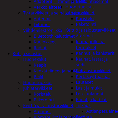
Peilit
Adapterit, liittimet ja telakointiasemat
Huonetuoksut
Verkkolaitteet
Juhlatarvikkeet
Tv-tarvikkeet ja seinätelineet
Koristelu
Antennit
Paketointi
Liittimet
Keittiö ja taloustarvikkeet
Viihde-elektroniikka
Aterimet
Bluetooth kaiuttimet
Juomapullot ja
Kuulokkeet
termokset
Radiot
Kannut ja kanisterit
Koti ja sisustus
Kauhat, lastat ja
Huonekalut
sudit
Kaapit
Kattaustarvikkeet
Kenkätelineet ja naulakot
Kertakäyttöastiat
Peilit
Lautaset
Huonetuoksut
Lasit ja mukit
Juhlatarvikkeet
Leikkuulaudat
Koristelu
Padat ja kattilat
Paketointi
Tiskaus
Keittiö ja taloustarvikkeet
Astianpesuaine
Aterimet
Säilöntä
Juomapullot ja termokset