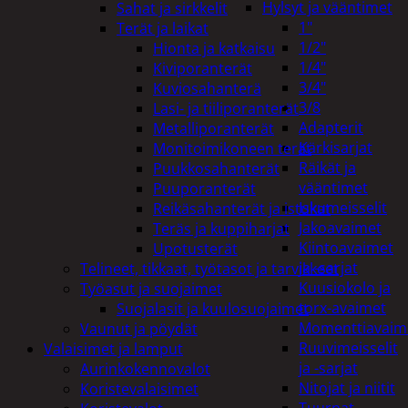
Hylsyt ja vääntimet
Sahat ja sirkkelit
1"
Terät ja laikat
1/2"
Hionta ja katkaisu
1/4"
Kiviporanterät
3/4"
Kuviosahanterä
3/8
Lasi- ja tiiliporanterät
Adapterit
Metalliporanterät
Kärkisarjat
Monitoimikoneen terät
Räikät ja
Puukkosahanterät
vääntimet
Puuporanterät
Iskumeisselit
Reikäsahanterät ja istukat
Jakoavaimet
Teräs ja kuppiharjat
Kiintoavaimet
Upotusterät
ja -sarjat
Telineet, tikkaat, työtasot ja tarvikkeet
Kuusiokolo ja
Työasut ja suojaimet
torx-avaimet
Suojalasit ja kuulosuojaimet
Momenttiavaim
Vaunut ja pöydät
Ruuvimeisselit
Valaisimet ja lamput
ja -sarjat
Aurinkokennovalot
Nitojat ja niitit
Koristevalaisimet