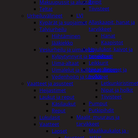
Teipit
Makuupussit ja alustat
Tiivisteet
Teltat
LVI
Urheiluvälineet
Allaskaapit, hanat ja
Kypärät ja suojaimet
tarvikkeet
Talviurheilu
Hanat
Hiihtäminen
Kaapistot
Jääkiekko
Hajulukot, kaivot ja
Vesiurheilu ja uimalelut
tarvikkeet
Kylpytynnyrit ja porealtaat
Leikkurit
Uima-altaat
Nipat, liittimet ja
Uimalelut ja kelluntavälineet
holkit
Vedenhoito ja tarvikkeet
Letkunkiristime
Vaatteet ja asusteet
Nipat ja holkit
Heijastimet
Tiivisteet
Laukut ja reput
Pumput
Käsilaukut
Putkipihdit
Reput
Maalit, muuraus ja
Lukulasit
tarvikkeet
Vaatteet
Maalikaukalot ja -
Lapset
astiat
Asusteet