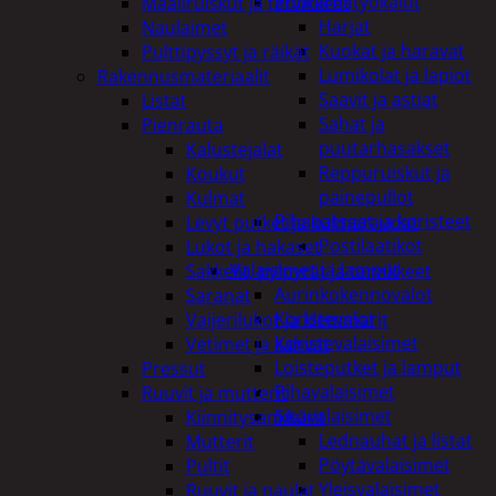
Puutarhatyökalut
Maaliruiskut ja tarvikkeet
Harjat
Naulaimet
Kuokat ja haravat
Pulttipyssyt ja räikät
Lumikolat ja lapiot
Rakennusmateriaalit
Saavit ja astiat
Listat
Sahat ja
Pienrauta
puutarhasakset
Kalustejalat
Reppuruiskut ja
Koukut
painepullot
Kulmat
Pihapatsaat ja koristeet
Levyt putket ja kulmaraudat
Postilaatikot
Lukot ja hakaset
Valaisimet ja lamput
Sakkelit, pylpyrät ja tarvikkeet
Aurinkokennovalot
Saranat
Koristevalot
Vaijerilukot ja klemmarit
Koristevalaisimet
Vetimet ja kahvat
Loisteputket ja lamput
Pressut
Pihavalaisimet
Ruuvit ja mutterit
Sisävalaisimet
Kiinnitysankkurit
Lednauhat ja listat
Mutterit
Pöytävalaisimet
Pultit
Yleisvalaisimet
Ruuvit ja naulat