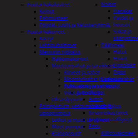
Naiset
Puutarhakalusteet
Hanskat
Keinut
Paidat ja
Pehmusteet
housut
Pöydät, tuolit ja kalusteryhmät
Sukat ja
Puutarhakoneet
säärystim
Kärryt
Päähineet
Lehtipuhaltimet
Hatut
Metsurin työkalut
Huivit
Halkomakoneet
Lippalakit
Moottorisahat ja tarvikkeet
Pipot
Kirveet ja sahat
Sadeasut
Moottorisahat ja raivaussahat
Auto, vene ja moottori
Tukkisakset ja sahapukit
Autonhoito
Viilat ja teräketjut
Auton
Oksasilppurit
sisäpuhdistus
Painepesurit, vesiautomaatit ja
Ilmanraikastimet
uppopumput
Korjausmaalikynät
Letkut ja muut tarvikkeet
Pesu
Muut pumput
Kiillotuskoneet
Painepesurit