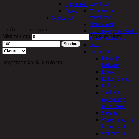
tarvikkeet
Lippalakit
Maaliruiskut ja
Pipot
tarvikkeet
Sadeasut
Naulaimet
Etsi hinnan mukaan
Pulttipyssyt ja räikät
Minimihinta
Maksimihinta
Rakennusmateriaalit
Listat
Suodata
Pienrauta
Lukot ja
Näytetään kaikki 8 tulosta
hakaset
Koukut
Kalustejalat
Kulmat
Sakkelit,
pylpyrät ja
tarvikkeet
Saranat
Vaijerilukot ja
klemmarit
Vetimet ja