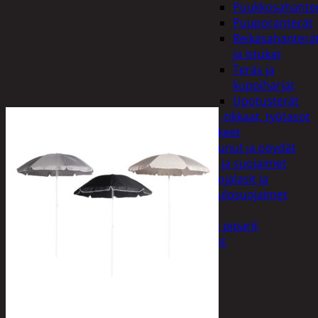
Puukkosahante
Puuporanterät
Reikäsahanterä
ja istukat
Teräs ja
kuppiharjat
Upotusterät
Telineet, tikkaat, työtasot
ja tarvikkeet
Vaunut ja pöydät
Työasut ja suojaimet
Suojalasit ja
kuulosuojaimet
Elintarvikkeet
Keksit ja piparit
Mausteet
Etsi:
Ostoskori /
0,00
€