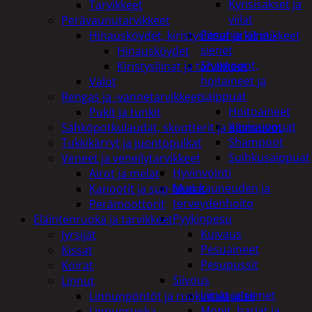
Kynsisakset ja
Tarvikkeet
viilat
Perävaunutarvikkeet
Pesuharjat ja -
Hinausköydet, kiristysliinat ja kiinnikkeet
sienet
Hinausköydet
Shampoot,
Kiristysliinat ja tarvikkeet
hoitaineet ja
Valot
saippuat
Rengas ja -vannetarvikkeet
Hoitoaineet
Pukit ja tunkit
Käsisaippuat
Sähköpotkulaudat, skootterit ja ajoneuvot
Shampoot
Tukkikärryt ja juontopulkat
Suihkusaippuat
Veneet ja veneilytarvikkeet
Hyvinvointi
Airot ja melat
Muu kauneuden ja
Kanootit ja sup-laudat
terveydenhoito
Perämoottorit
Pyykinpesu
Eläintenruoka ja tarvikkeet
Kuivaus
Jyrsijät
Pesuaineet
Kissat
Pesupussit
Koirat
Siivous
Linnut
Liinat ja sienet
Linnunpöntöt ja ruokintalaudat
Mopit, harjat ja
Linnunruoka