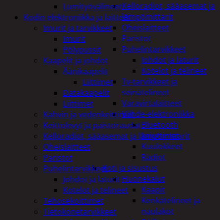
Kelloradiot, sääasemat ja
Lumityövälineet
lämpömittarit
Kodin elektroniikka ja laitteet
Oheislaitteet
Imurit ja tarvikkeet
Paristot
Imurit
Puhelintarvikkeet
Pölypussit
Johdot ja laturit
Kaapelit ja johdot
Kotelot ja telineet
Äänikaapelit
Tv-tarvikkeet ja
Liittimet
seinätelineet
Datakaapelit
Varavirtalaitteet
Liittimet
Viihde-elektroniikka
Kahvin ja vedenkeittimet
Bluetooth
Keittolevyt ja paistoraudat
kaiuttimet
Kelloradiot, sääasemat ja lämpömittarit
Kuulokkeet
Oheislaitteet
Radiot
Paristot
Koti ja sisustus
Puhelintarvikkeet
Huonekalut
Johdot ja laturit
Kaapit
Kotelot ja telineet
Kenkätelineet ja
Tehosekoittimet
naulakot
Tietokonetarvikkeet