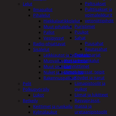
Peltisakset
Lelut
Pulttisakset ja
Ilmapallot
voimaleikkurit
Pihalelut
vetoniittipihdit
Hiekkalaatikkolelut
Puristimet
Muut pihalelut
Puukot
Pallot
Sahat
Vesipyssyt
Puusahat
Radio-ohjattavat
Rautasahat
Sisälelut
Työkalusarjat
Leikkiautot ja työkoneet
Korjaamotyökalut
Muovailuvahat ja limat
Lämmittimet
Muut sisälelut
Liimat, massat, teipit
Nuket ja pehmolelut
Köydet ja narut
Rakennuspalikat
Liimapistoolit ja
Pelit
puikot
Polkupyöräily
Liimat ja lukitteet
Lukot
Rasvaprässit,
Retkeily
massa ja
Keittimet ja ruokailu
uretaanipistoolit
Kylmälaukut