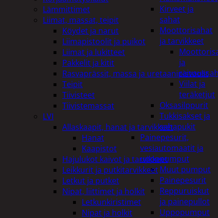
Kirveet ja
Lämmittimet
sahat
Liimat, massat, teipit
Moottorisahat
Köydet ja narut
ja tarvikkeet
Liimapistoolit ja puikot
Moottoris
Liimat ja lukitteet
ja
Pakkelit ja kitit
raivaussa
Rasvaprässit, massa ja uretaanipistoolit
Viilat ja
Teipit
teräketjut
Tiivisteet
Oksasilppurit
Tiivistemassat
Tukkisakset ja
LVI
sahapukit
Allaskaapit, hanat ja tarvikkeet
Painepesurit,
Hanat
vesiautomaatit ja
Kaapistot
uppopumput
Hajulukot kaivot ja tarvikkeet
Muut pumput
Leikkurit ja putkitarvikkeet
Painepesurit
Letkut ja putket
Reppuruiskut
Nipat, liittimet ja holkit
ja painepullot
Letkunkiristimet
Uppopumput
Nipat ja holkit