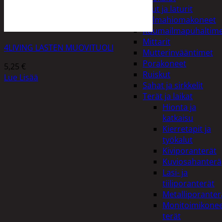
Akut ja laturit
Kulmahiomakoneet
Kuumailmapuhaltim
Mittarit
4LIVING LASTEN MUOVITUOLI
Mutterinvääntimet
Porakoneet
5,25
€
Ruiskut
Lue Lisää
Sahat ja sirkkelit
Terät ja laikat
Hionta ja
katkaisu
Kierretapit ja
työkalut
Kiviporanterät
Kuviosahanterä
Lasi- ja
tiiliporanterät
Metalliporanter
Monitoimikone
terät