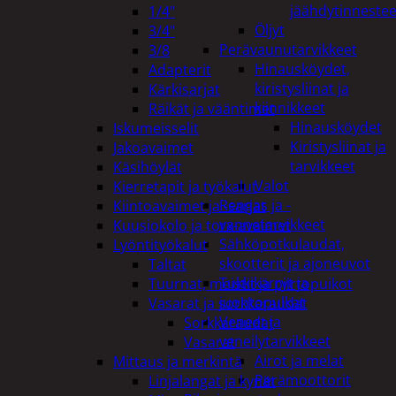
jäähdytinnestee
1/4"
Öljyt
3/4"
Perävaunutarvikkeet
3/8
Hinausköydet,
Adapterit
kiristysliinat ja
Kärkisarjat
kiinnikkeet
Räikät ja vääntimet
Hinausköydet
Iskumeisselit
Kiristysliinat ja
Jakoavaimet
tarvikkeet
Käsihöylät
Valot
Kierretapit ja työkalut
Rengas ja -
Kiintoavaimet ja -sarjat
vannetarvikkeet
Kuusiokolo ja torx-avaimet
Sähköpotkulaudat,
Lyöntityökalut
skootterit ja ajoneuvot
Taltat
Tukkikärryt ja
Tuurnat, meistit ja piirtopuikot
juontopulkat
Vasarat ja sorkkaraudat
Veneet ja
Sorkkaraudat
veneilytarvikkeet
Vasarat
Airot ja melat
Mittaus ja merkintä
Perämoottorit
Linjalangat ja kynät