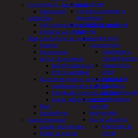
Apuvälineet
Irtomoottorit, aggregaatit
Hengityssuojaimet ja
Aggregaatit
desinfiointi
Lisälaitteet
Henkilökohtainen
Polttoainesäiliöt, pumput ja tarvikkeet
hygienia
Vinssit ja varusteet
Deodorantit
Öljyt, suodattimet ja nesteet
Hiustenhoito
Avaimet
Hiusharjat ja
Imupumput
muotoilutuotte
Letkut ja tarvikkeet
Hiuspinnit ja
Jäähdyttäjänletkut
lenkit
Polttoaineletkut
Hiusvärit
Liuottimet, massat, ja muut kemikaalit
Hiusten ja
Alustamassat ja pakkelit
parranleikkuuk
Kemikaalit, sprayt ja silikonit
Hammashygienia
Lasi ja jäähdytinnesteet
tuotteet
Öljyt
Kosmetiikka
Suodattimet
Käsi ja jalkahoito
Pakoputken osat
Käsivoiteet ja
Laipat ja kiinnikkeet
rasvat
Putket ja kulmat