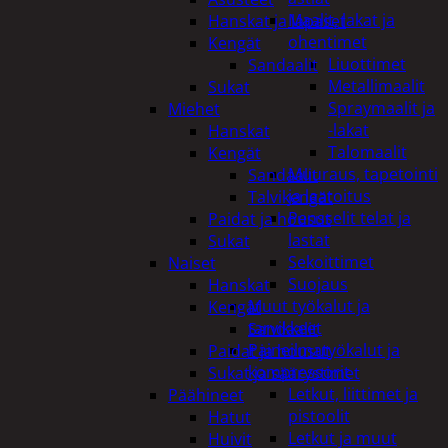
Maalit, lakat ja
Hanskat ja lapaset
ohentimet
Kengät
Liuottimet
Sandaalit
Metallimaalit
Sukat
Spraymaalit ja
Miehet
-lakat
Hanskat
Talomaalit
Kengät
Muuraus, tapetointi
Sandaalit
ja laatoitus
Talvikengät
Pensselit telat ja
Paidat ja housut
lastat
Sukat
Sekoittimet
Naiset
Suojaus
Hanskat
Muut työkalut ja
Kengät
tarvikkeet
Sandaalit
Paineilmatyökalut ja
Paidat ja housut
kompressorit
Sukat ja säärystimet
Letkut, liittimet ja
Päähineet
pistoolit
Hatut
Letkut ja muut
Huivit