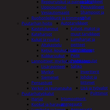
ja tarvikkeet
Reppuruiskut ja painepullot
Pesuvälineet
Uppopumput
Shampoot ja
Vesiautomaatit
vahat
Ruohonleikkurit ja trimmerit
Autotarvikkeet
Puutarhan hoito
Kalvot, matot ja
Kastelukannut
muut tarvikkeet
Kateharsot
Lumiharjat ja
Kukat ja ruukut
peitteet
Altakastelu
Lämmittimet
Ketjut, koukut ja kiinnikkeet
Peilit
Kukkaruukut
Pyyhkijänsulat
Lannoitteet, myrkyt ja siemenet
Sähkö
Lisäravinteet
Invertterit
Myrkyt
Johdot ja
Siemenet
liittimet
Pensastuet
Lisä ja työvalot
Verkot ja reunanauha
Polttimot
Puutarhatyökalut
Irtomoottorit,
Harjat
aggregaatit
Kuokat ja haravat
Aggregaatit
Lumikolat ja lapiot