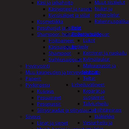
Muut sisälelut
Käsi ja jalkahoito
Nuket ja
Käsivoiteet ja rasvat
pehmolelut
Kynsisakset ja viilat
Rakennuspalika
Kosmetiikka
Pelit
Pesuharjat ja -sienet
Polkupyöräily
Shampoot, hoitaineet ja saippuat
Lukot
Hoitoaineet
Retkeily
Käsisaippuat
Keittimet ja ruokailu
Shampoot
Kylmälaukut
Suihkusaippuat
Makuupussit ja
Hyvinvointi
alustat
Muu kauneuden ja terveydenhoito
Teltat
Paperit
Urheiluvälineet
Pyykinpesu
Kypärät ja
Kuivaus
suojaimet
Pesuaineet
Talviurheilu
Pesupussit
Hiihtäminen
Silitysraudat ja silityslaudat
Jääkiekko
Siivous
Vesiurheilu ja
Liinat ja sienet