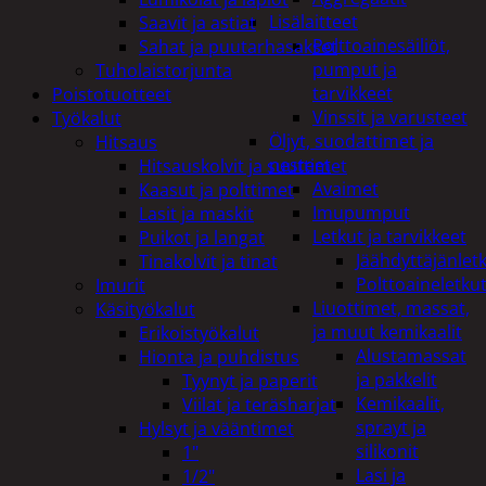
Lisälaitteet
Saavit ja astiat
Polttoainesäiliöt,
Sahat ja puutarhasakset
pumput ja
Tuholaistorjunta
tarvikkeet
Poistotuotteet
Vinssit ja varusteet
Työkalut
Öljyt, suodattimet ja
Hitsaus
nesteet
Hitsauskolvit ja suuttimet
Avaimet
Kaasut ja polttimet
Imupumput
Lasit ja maskit
Letkut ja tarvikkeet
Puikot ja langat
Jäähdyttäjänlet
Tinakolvit ja tinat
Polttoaineletku
Imurit
Liuottimet, massat,
Käsityökalut
ja muut kemikaalit
Erikoistyökalut
Alustamassat
Hionta ja puhdistus
ja pakkelit
Tyynyt ja paperit
Kemikaalit,
Viilat ja teräsharjat
sprayt ja
Hylsyt ja vääntimet
silikonit
1"
Lasi ja
1/2"