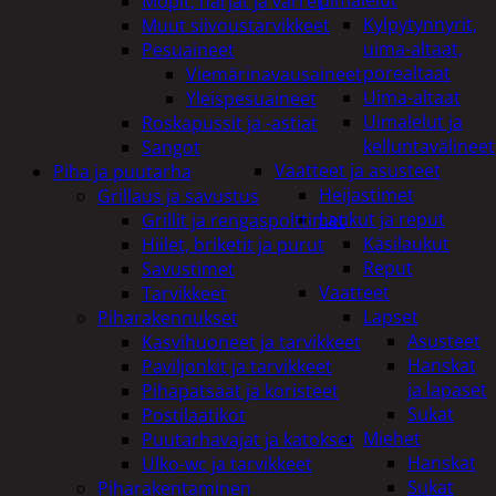
uimalelut
Mopit, harjat ja varret
Kylpytynnyrit,
Muut siivoustarvikkeet
uima-altaat,
Pesuaineet
porealtaat
Viemärinavausaineet
Uima-altaat
Yleispesuaineet
Uimalelut ja
Roskapussit ja -astiat
kelluntavälineet
Sangot
Vaatteet ja asusteet
Piha ja puutarha
Heijastimet
Grillaus ja savustus
Laukut ja reput
Grillit ja rengaspolttimet
Käsilaukut
Hiilet, briketit ja purut
Reput
Savustimet
Vaatteet
Tarvikkeet
Lapset
Piharakennukset
Asusteet
Kasvihuoneet ja tarvikkeet
Hanskat
Paviljonkit ja tarvikkeet
ja lapaset
Pihapatsaat ja koristeet
Sukat
Postilaatikot
Miehet
Puutarhavajat ja katokset
Hanskat
Ulko-wc ja tarvikkeet
Sukat
Piharakentaminen