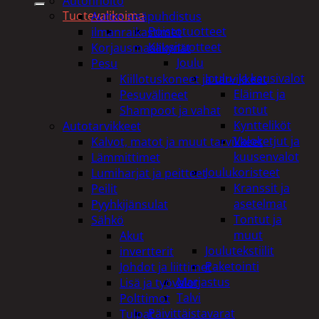
Autonhoito
Tuotevalikoima
Auton sisäpuhdistus
Poistotuotteet
ilmanraikastimet
Kausituotteet
Korjausmaalikynät
Joulu
Pesu
Joulu- ja kausivalot
Kiillotuskoneet ja tarvikkeet
Eläimet ja
Pesuvälineet
tontut
Shampoot ja vahat
Kyntteliköt
Autotarvikkeet
Valoketjut ja
Kalvot, matot ja muut tarvikkeet
kuusenvalot
Lämmittimet
Joulukoristeet
Lumiharjat ja peitteet
Kranssit ja
Peilit
asetelmat
Pyyhkijänsulat
Tontut ja
Sähkö
muut
Akut
Joulutekstiilit
invertterit
Paketointi
Johdot ja liittimet
Marjastus
Lisä ja työvalot
Talvi
Polttimot
Päivittäistavarat
Tulpat