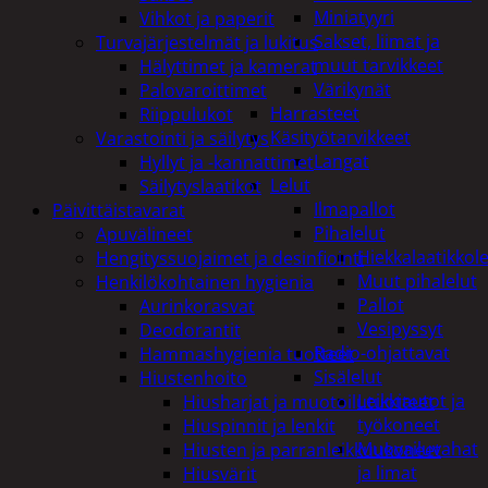
Miniatyyri
Vihkot ja paperit
Sakset, liimat ja
Turvajärjestelmät ja lukitus
muut tarvikkeet
Hälyttimet ja kamerat
Värikynät
Palovaroittimet
Harrasteet
Riippulukot
Käsityötarvikkeet
Varastointi ja säilytys
Langat
Hyllyt ja -kannattimet
Lelut
Säilytyslaatikot
Ilmapallot
Päivittäistavarat
Pihalelut
Apuvälineet
Hiekkalaatikkole
Hengityssuojaimet ja desinfiointi
Muut pihalelut
Henkilökohtainen hygienia
Pallot
Aurinkorasvat
Vesipyssyt
Deodorantit
Radio-ohjattavat
Hammashygienia tuotteet
Sisälelut
Hiustenhoito
Leikkiautot ja
Hiusharjat ja muotoilutuotteet
työkoneet
Hiuspinnit ja lenkit
Muovailuvahat
Hiusten ja parranleikkuukoneet
ja limat
Hiusvärit