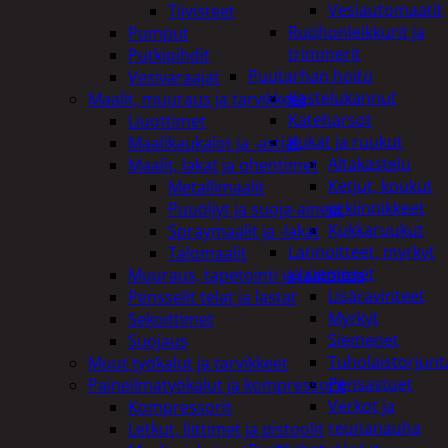
Vesiautomaatit
Tiivisteet
Ruohonleikkurit ja
Pumput
trimmerit
Putkipihdit
Puutarhan hoito
Vesivaraajat
Kastelukannut
Maalit, muuraus ja tarvikkeet
Kateharsot
Liuottimet
Kukat ja ruukut
Maalikaukalot ja -astiat
Altakastelu
Maalit, lakat ja ohentimet
Ketjut, koukut
Metallimaalit
ja kiinnikkeet
Puuöljyt ja suoja-aineet
Kukkaruukut
Spraymaalit ja -lakat
Lannoitteet, myrkyt
Talomaalit
ja siemenet
Muuraus, tapetointi ja laatoitus
Lisäravinteet
Pensselit telat ja lastat
Myrkyt
Sekoittimet
Siemenet
Suojaus
Tuholaistorjunt
Muut työkalut ja tarvikkeet
Pensastuet
Paineilmatyökalut ja kompressorit
Verkot ja
Kompressorit
reunanauha
Letkut, liittimet ja pistoolit