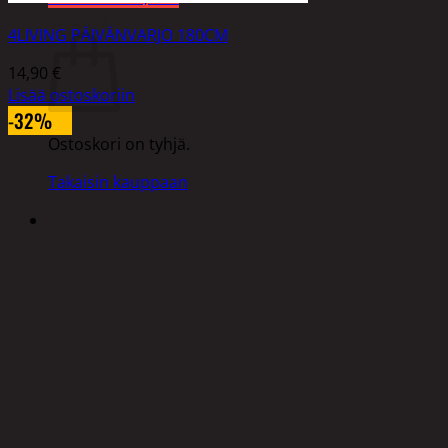
Ostoskori
4LIVING PÄIVÄNVARJO 180CM
14,90
€
Lisää ostoskoriin
-32%
Ostoskori on tyhjä.
Takaisin kauppaan