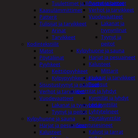
Tyynyt ja peitot
Tuulettimet ja Ilmastointilaitteet
Verhot ja tarvikkeet
Kaasulämmittimet
Vuodevaatteet
Patterit
Lakanat ja
Tulisijat ja tarvikkeet
tyynynlinat
Arinat
Tyynyt ja
Tarvikkeet
peitot
Kodintekstiilit
Kylpyhuone ja sauna
Matot
Harjat ja pesuaineet
Pöytäliinat
Kalusteet
Pyyhkeet
Mittarit
Keittiöpyyhkeet
Kiukaat ja tarvikkeet
Kylpypyyhkeet ja takit
Tuoksut
Sisustustyynyt ja päälliset
Kynttilät ja lyhdyt
Verhot ja tarvikkeet
Kynttilät ja lyhdyt
Vuodevaatteet
Led-kynttilät
Lakanat ja tyynynlinat
Lyhtytelineet
Tyynyt ja peitot
Pöytäkynttilät
Kylpyhuone ja sauna
Sisustusesineet
Harjat ja pesuaineet
Kalvot ja tarrat
Kalusteet