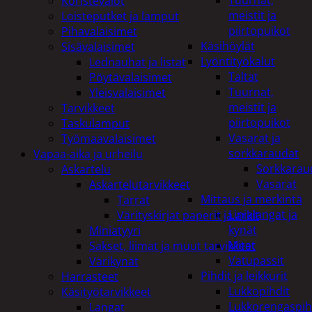
Tuurnat,
Koristevalot
meistit ja
Loisteputket ja lamput
piirtopuikot
Pihavalaisimet
Käsihöylät
Sisävalaisimet
Lyöntityökalut
Lednauhat ja listat
Taltat
Pöytävalaisimet
Tuurnat,
Yleisvalaisimet
meistit ja
Tarvikkeet
piirtopuikot
Taskulamput
Vasarat ja
Työmaavalaisimet
sorkkaraudat
Vapaa-aika ja urheilu
Sorkkarau
Askartelu
Vasarat
Askartelutarvikkeet
Mittaus ja merkintä
Tarrat
Linjalangat ja
Värityskirjat paperit ja arkit
kynät
Miniatyyri
Mitat
Sakset, liimat ja muut tarvikkeet
Vatupassit
Värikynät
Pihdit ja leikkurit
Harrasteet
Lukkopihdit
Käsityötarvikkeet
Lukkorengaspih
Langat