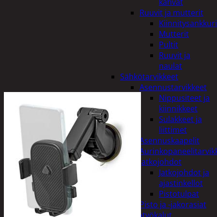
kahvat
Ruuvit ja mutterit
Kiinnitysankkuri
Mutterit
Pultit
Ruuvit ja
naulat
Sähkötarvikkeet
Asennustarvikkeet
Nippusiteet ja
kiinnikkeet
Sulakkeet ja
liittimet
Asennuskaapelit
Aurinkopaneelitarvik
Jatkojohdot
Jatkojohdot ja
ajastinkellot
Pistotulpat
Pisto ja -jakorasiat
Sähkötyökalut