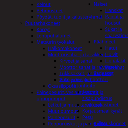
Naiset
Keinut
Hanskat
Pehmusteet
Paidat ja
Pöydät, tuolit ja kalusteryhmät
housut
Puutarhakoneet
Sukat ja
Kärryt
säärystim
Lehtipuhaltimet
Päähineet
Metsurin työkalut
Hatut
Halkomakoneet
Huivit
Moottorisahat ja tarvikkeet
Lippalakit
Kirveet ja sahat
Pipot
Moottorisahat ja raivaussahat
Sadeasut
Tukkisakset ja sahapukit
Auto, vene ja moottori
Viilat ja teräketjut
Autonhoito
Oksasilppurit
Auton
Painepesurit, vesiautomaatit ja
sisäpuhdistus
uppopumput
Ilmanraikastimet
Letkut ja muut tarvikkeet
Korjausmaalikynät
Muut pumput
Pesu
Painepesurit
Kiillotuskoneet
Reppuruiskut ja painepullot