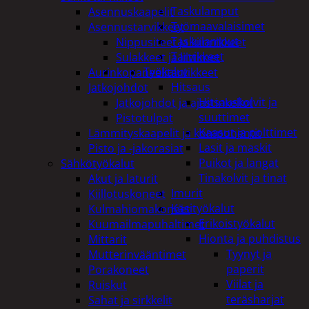
Taskulamput
Asennuskaapelit
Työmaavalaisimet
Asennustarvikkeet
Taskulamput
Nippusiteet ja kiinnikkeet
Tarvikkeet
Sulakkeet ja liittimet
Työkalut
Aurinkopaneelitarvikkeet
Hitsaus
Jatkojohdot
Hitsauskolvit ja
Jatkojohdot ja ajastinkellot
suuttimet
Pistotulpat
Kaasut ja polttimet
Lämmityskaapelit ja komponentit
Lasit ja maskit
Pisto ja -jakorasiat
Puikot ja langat
Sähkötyökalut
Tinakolvit ja tinat
Akut ja laturit
Imurit
Kiillotuskoneet
Käsityökalut
Kulmahiomakoneet
Erikoistyökalut
Kuumailmapuhaltimet
Hionta ja puhdistus
Mittarit
Tyynyt ja
Mutterinvääntimet
paperit
Porakoneet
Viilat ja
Ruiskut
teräsharjat
Sahat ja sirkkelit