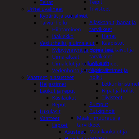
Teipit
Teltat
Tiivisteet
Urheiluvälineet
LVI
Kypärät ja suojaimet
Allaskaapit, hanat ja
Talviurheilu
tarvikkeet
Hiihtäminen
Hanat
Jääkiekko
Kaapistot
Vesiurheilu ja uimalelut
Hajulukot, kaivot ja
Kylpytynnyrit ja porealtaat
tarvikkeet
Uima-altaat
Leikkurit
Uimalelut ja kelluntavälineet
Nipat, liittimet ja
Vedenhoito ja tarvikkeet
holkit
Vaatteet ja asusteet
Letkunkiristime
Heijastimet
Nipat ja holkit
Laukut ja reput
Tiivisteet
Käsilaukut
Pumput
Reput
Putkipihdit
Lukulasit
Maalit, muuraus ja
Vaatteet
tarvikkeet
Lapset
Maalikaukalot ja -
Asusteet
astiat
Hanskat ja lapaset