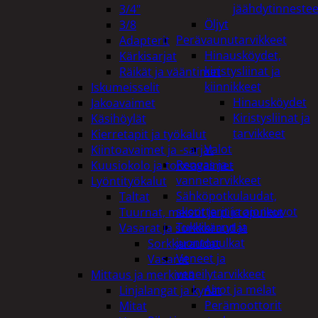
jäähdytinnestee
3/4"
Öljyt
3/8
Perävaunutarvikkeet
Adapterit
Hinausköydet,
Kärkisarjat
kiristysliinat ja
Räikät ja vääntimet
kiinnikkeet
Iskumeisselit
Hinausköydet
Jakoavaimet
Kiristysliinat ja
Käsihöylät
tarvikkeet
Kierretapit ja työkalut
Valot
Kiintoavaimet ja -sarjat
Rengas ja -
Kuusiokolo ja torx-avaimet
vannetarvikkeet
Lyöntityökalut
Sähköpotkulaudat,
Taltat
skootterit ja ajoneuvot
Tuurnat, meistit ja piirtopuikot
Tukkikärryt ja
Vasarat ja sorkkaraudat
juontopulkat
Sorkkaraudat
Veneet ja
Vasarat
veneilytarvikkeet
Mittaus ja merkintä
Airot ja melat
Linjalangat ja kynät
Perämoottorit
Mitat