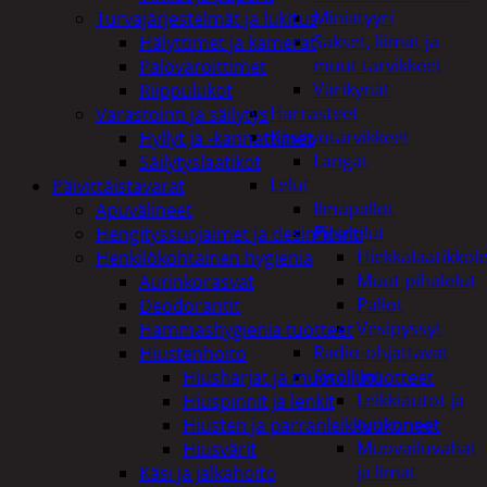
Miniatyyri
Turvajärjestelmät ja lukitus
Sakset, liimat ja
Hälyttimet ja kamerat
muut tarvikkeet
Palovaroittimet
Värikynät
Riippulukot
Harrasteet
Varastointi ja säilytys
Käsityötarvikkeet
Hyllyt ja -kannattimet
Langat
Säilytyslaatikot
Lelut
Päivittäistavarat
Ilmapallot
Apuvälineet
Pihalelut
Hengityssuojaimet ja desinfiointi
Hiekkalaatikkole
Henkilökohtainen hygienia
Muut pihalelut
Aurinkorasvat
Pallot
Deodorantit
Vesipyssyt
Hammashygienia tuotteet
Radio-ohjattavat
Hiustenhoito
Sisälelut
Hiusharjat ja muotoilutuotteet
Leikkiautot ja
Hiuspinnit ja lenkit
työkoneet
Hiusten ja parranleikkuukoneet
Muovailuvahat
Hiusvärit
ja limat
Käsi ja jalkahoito