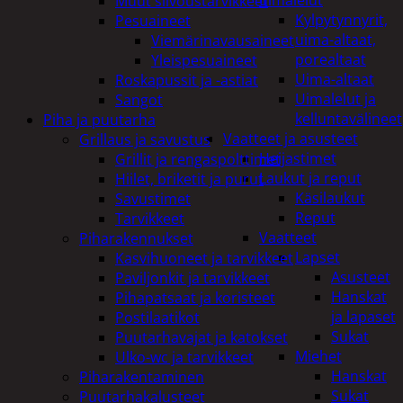
uimalelut
Muut siivoustarvikkeet
Kylpytynnyrit,
Pesuaineet
uima-altaat,
Viemärinavausaineet
porealtaat
Yleispesuaineet
Uima-altaat
Roskapussit ja -astiat
Uimalelut ja
Sangot
kelluntavälineet
Piha ja puutarha
Vaatteet ja asusteet
Grillaus ja savustus
Heijastimet
Grillit ja rengaspolttimet
Laukut ja reput
Hiilet, briketit ja purut
Käsilaukut
Savustimet
Reput
Tarvikkeet
Vaatteet
Piharakennukset
Lapset
Kasvihuoneet ja tarvikkeet
Asusteet
Paviljonkit ja tarvikkeet
Hanskat
Pihapatsaat ja koristeet
ja lapaset
Postilaatikot
Sukat
Puutarhavajat ja katokset
Miehet
Ulko-wc ja tarvikkeet
Hanskat
Piharakentaminen
Sukat
Puutarhakalusteet