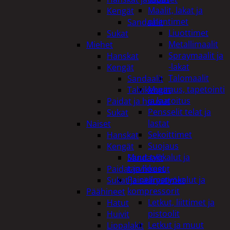
Maalit, lakat ja
Kengät
ohentimet
Sandaalit
Liuottimet
Sukat
Metallimaalit
Miehet
Spraymaalit ja
Hanskat
-lakat
Kengät
Talomaalit
Sandaalit
Muuraus, tapetointi
Talvikengät
ja laatoitus
Paidat ja housut
Pensselit telat ja
Sukat
lastat
Naiset
Sekoittimet
Hanskat
Suojaus
Kengät
Muut työkalut ja
Sandaalit
tarvikkeet
Paidat ja housut
Paineilmatyökalut ja
Sukat ja säärystimet
kompressorit
Päähineet
Letkut, liittimet ja
Hatut
pistoolit
Huivit
Letkut ja muut
Lippalakit