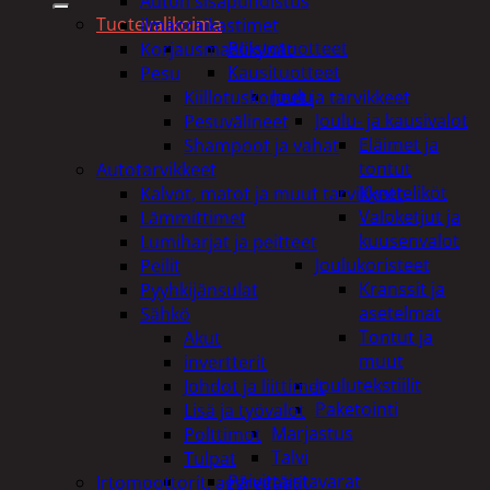
Auton sisäpuhdistus
Tuotevalikoima
ilmanraikastimet
Poistotuotteet
Korjausmaalikynät
Kausituotteet
Pesu
Joulu
Kiillotuskoneet ja tarvikkeet
Joulu- ja kausivalot
Pesuvälineet
Eläimet ja
Shampoot ja vahat
tontut
Autotarvikkeet
Kyntteliköt
Kalvot, matot ja muut tarvikkeet
Valoketjut ja
Lämmittimet
kuusenvalot
Lumiharjat ja peitteet
Joulukoristeet
Peilit
Kranssit ja
Pyyhkijänsulat
asetelmat
Sähkö
Tontut ja
Akut
muut
invertterit
Joulutekstiilit
Johdot ja liittimet
Paketointi
Lisä ja työvalot
Marjastus
Polttimot
Talvi
Tulpat
Päivittäistavarat
Irtomoottorit, aggregaatit