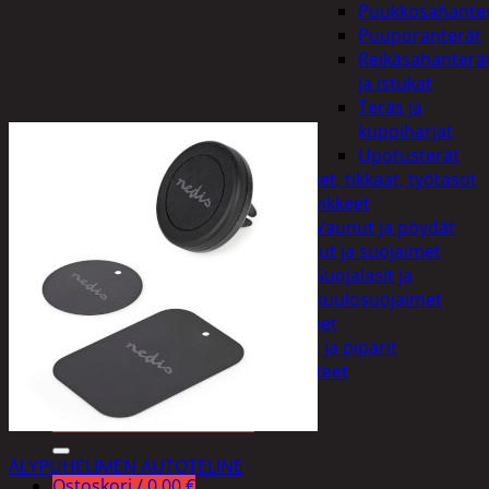
Puukkosahante
Puuporanterät
Reikäsahanterä
ja istukat
Teräs ja
kuppiharjat
Upotusterät
Telineet, tikkaat, työtasot
ja tarvikkeet
Vaunut ja pöydät
Työasut ja suojaimet
Suojalasit ja
kuulosuojaimet
Elintarvikkeet
Keksit ja piparit
Mausteet
Etsi:
ÄLYPUHELIMEN AUTOTELINE
Ostoskori /
0,00
€