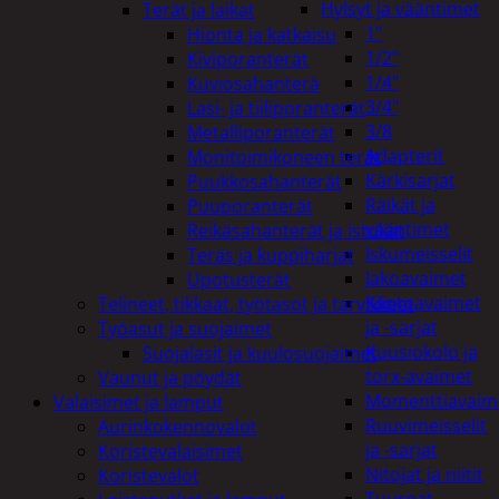
Hylsyt ja vääntimet
Terät ja laikat
1"
Hionta ja katkaisu
1/2"
Kiviporanterät
1/4"
Kuviosahanterä
3/4"
Lasi- ja tiiliporanterät
3/8
Metalliporanterät
Adapterit
Monitoimikoneen terät
Kärkisarjat
Puukkosahanterät
Räikät ja
Puuporanterät
vääntimet
Reikäsahanterät ja istukat
Iskumeisselit
Teräs ja kuppiharjat
Jakoavaimet
Upotusterät
Kiintoavaimet
Telineet, tikkaat, työtasot ja tarvikkeet
ja -sarjat
Työasut ja suojaimet
Kuusiokolo ja
Suojalasit ja kuulosuojaimet
torx-avaimet
Vaunut ja pöydät
Momenttiavaim
Valaisimet ja lamput
Ruuvimeisselit
Aurinkokennovalot
ja -sarjat
Koristevalaisimet
Nitojat ja niitit
Koristevalot