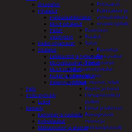
Peltisakset
Ilmapallot
Pulttisakset ja
Pihalelut
voimaleikkurit
Hiekkalaatikkolelut
vetoniittipihdit
Muut pihalelut
Puristimet
Pallot
Puukot
Vesipyssyt
Sahat
Radio-ohjattavat
Puusahat
Sisälelut
Rautasahat
Leikkiautot ja työkoneet
Työkalusarjat
Muovailuvahat ja limat
Korjaamotyökalut
Muut sisälelut
Lämmittimet
Nuket ja pehmolelut
Liimat, massat, teipit
Rakennuspalikat
Köydet ja narut
Pelit
Liimapistoolit ja
Polkupyöräily
puikot
Lukot
Liimat ja lukitteet
Retkeily
Rasvaprässit,
Keittimet ja ruokailu
massa ja
Kylmälaukut
uretaanipistoolit
Makuupussit ja alustat