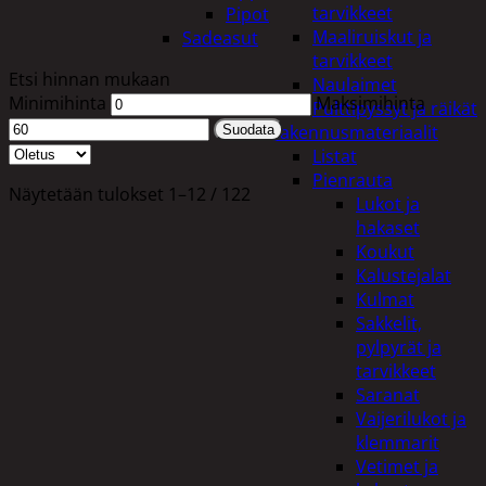
tarvikkeet
Pipot
Maaliruiskut ja
Sadeasut
tarvikkeet
Etsi hinnan mukaan
Naulaimet
Minimihinta
Maksimihinta
Pulttipyssyt ja räikät
Rakennusmateriaalit
Suodata
Listat
Pienrauta
Näytetään tulokset 1–12 / 122
Lukot ja
hakaset
Koukut
Kalustejalat
Kulmat
Sakkelit,
pylpyrät ja
tarvikkeet
Saranat
Vaijerilukot ja
klemmarit
Vetimet ja