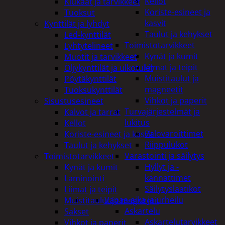
Kellot
Kiukaat ja tarvikkeet
Koriste-esineet ja
Tuoksut
kasvit
Kynttilät ja lyhdyt
Taulut ja kehykset
Led-kynttilät
Toimistotarvikkeet
Lyhtytelineet
Kynät ja kumit
Muotit ja tarvikkeet
Liimat ja teipit
Öljykynttilät ja ulkotulet
Muistitaulut ja
Pöytäkynttilät
magneetit
Tuoksukynttilät
Vihkot ja paperit
Sisustusesineet
Turvajärjestelmät ja
Kalvot ja tarrat
lukitus
Kellot
Palovaroittimet
Koriste-esineet ja kasvit
Riippulukot
Taulut ja kehykset
Varastointi ja säilytys
Toimistotarvikkeet
Hyllyt ja -
Kynät ja kumit
kannattimet
Laminointi
Säilytyslaatikot
Liimat ja teipit
Vapaa-aika ja urheilu
Muistitaulut ja magneetit
Askartelu
Sakset
Askartelutarvikkeet
Vihkot ja paperit