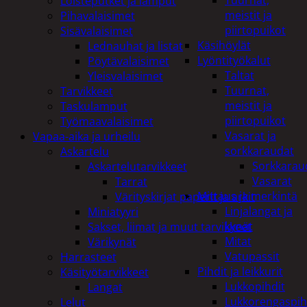
Tuurnat,
Loisteputket ja lamput
meistit ja
Pihavalaisimet
piirtopuikot
Sisävalaisimet
Käsihöylät
Lednauhat ja listat
Lyöntityökalut
Pöytävalaisimet
Taltat
Yleisvalaisimet
Tuurnat,
Tarvikkeet
meistit ja
Taskulamput
piirtopuikot
Työmaavalaisimet
Vasarat ja
Vapaa-aika ja urheilu
sorkkaraudat
Askartelu
Sorkkarau
Askartelutarvikkeet
Vasarat
Tarrat
Mittaus ja merkintä
Värityskirjat paperit ja arkit
Linjalangat ja
Miniatyyri
kynät
Sakset, liimat ja muut tarvikkeet
Mitat
Värikynät
Vatupassit
Harrasteet
Pihdit ja leikkurit
Käsityötarvikkeet
Lukkopihdit
Langat
Lukkorengaspih
Lelut