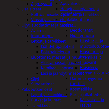
Apuvälineet
Aggregaatit
Hengityssuojaimet ja
Lisälaitteet
desinfiointi
Polttoainesäiliöt, pumput ja tarvikkeet
Henkilökohtainen
Vinssit ja varusteet
hygienia
Öljyt, suodattimet ja nesteet
Deodorantit
Avaimet
Hiustenhoito
Imupumput
Hiusharjat ja
Letkut ja tarvikkeet
muotoilutuotte
Jäähdyttäjänletkut
Hiuspinnit ja
Polttoaineletkut
lenkit
Liuottimet, massat, ja muut kemikaalit
Hiusvärit
Alustamassat ja pakkelit
Hiusten ja
Kemikaalit, sprayt ja silikonit
parranleikkuuk
Lasi ja jäähdytinnesteet
Hammashygienia
Öljyt
tuotteet
Suodattimet
Kosmetiikka
Pakoputken osat
Käsi ja jalkahoito
Laipat ja kiinnikkeet
Käsivoiteet ja
Putket ja kulmat
rasvat
Tarvikkeet