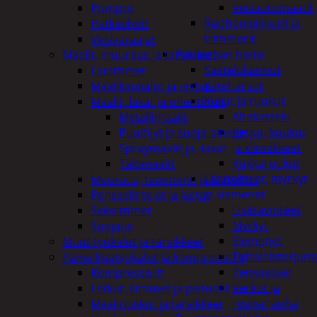
Vesiautomaatit
Pumput
Ruohonleikkurit ja
Putkipihdit
trimmerit
Vesivaraajat
Puutarhan hoito
Maalit, muuraus ja tarvikkeet
Kastelukannut
Liuottimet
Kateharsot
Maalikaukalot ja -astiat
Kukat ja ruukut
Maalit, lakat ja ohentimet
Altakastelu
Metallimaalit
Ketjut, koukut
Puuöljyt ja suoja-aineet
ja kiinnikkeet
Spraymaalit ja -lakat
Kukkaruukut
Talomaalit
Lannoitteet, myrkyt
Muuraus, tapetointi ja laatoitus
ja siemenet
Pensselit telat ja lastat
Lisäravinteet
Sekoittimet
Myrkyt
Suojaus
Siemenet
Muut työkalut ja tarvikkeet
Tuholaistorjunt
Paineilmatyökalut ja kompressorit
Pensastuet
Kompressorit
Verkot ja
Letkut, liittimet ja pistoolit
reunanauha
Maaliruiskut ja tarvikkeet