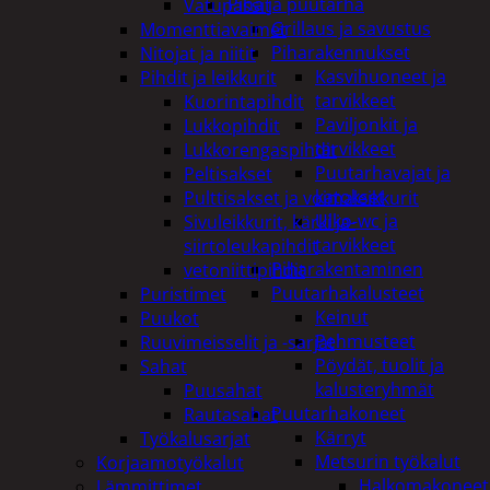
Piha ja puutarha
Vatupassit
Grillaus ja savustus
Momenttiavaimet
Piharakennukset
Nitojat ja niitit
Kasvihuoneet ja
Pihdit ja leikkurit
tarvikkeet
Kuorintapihdit
Paviljonkit ja
Lukkopihdit
tarvikkeet
Lukkorengaspihdit
Puutarhavajat ja
Peltisakset
katokset
Pulttisakset ja voimaleikkurit
Ulko-wc ja
Sivuleikkurit, kärki ja-
tarvikkeet
siirtoleukapihdit
Piharakentaminen
vetoniittipihdit
Puutarhakalusteet
Puristimet
Keinut
Puukot
Pehmusteet
Ruuvimeisselit ja -sarjat
Pöydät, tuolit ja
Sahat
kalusteryhmät
Puusahat
Puutarhakoneet
Rautasahat
Kärryt
Työkalusarjat
Metsurin työkalut
Korjaamotyökalut
Halkomakoneet
Lämmittimet