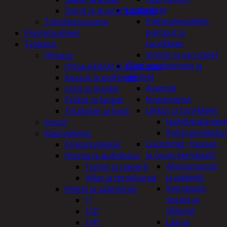
Lisälaitteet
Sahat ja puutarhasakset
Polttoainesäiliöt,
Tuholaistorjunta
pumput ja
Poistotuotteet
tarvikkeet
Työkalut
Vinssit ja varusteet
Hitsaus
Öljyt, suodattimet ja
Hitsauskolvit ja suuttimet
nesteet
Kaasut ja polttimet
Avaimet
Lasit ja maskit
Imupumput
Puikot ja langat
Letkut ja tarvikkeet
Tinakolvit ja tinat
Jäähdyttäjänlet
Imurit
Polttoaineletku
Käsityökalut
Liuottimet, massat,
Erikoistyökalut
ja muut kemikaalit
Hionta ja puhdistus
Alustamassat
Tyynyt ja paperit
ja pakkelit
Viilat ja teräsharjat
Kemikaalit,
Hylsyt ja vääntimet
sprayt ja
1"
silikonit
1/2"
Lasi ja
1/4"