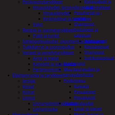
Kynsisakset ja
Perävaunutarvikkeet
viilat
Hinausköydet, kiristysliinat ja kiinnikkeet
Pesuharjat ja -
Hinausköydet
sienet
Kiristysliinat ja tarvikkeet
Shampoot,
Valot
hoitaineet ja
Rengas ja -vannetarvikkeet
saippuat
Pukit ja tunkit
Hoitoaineet
Sähköpotkulaudat, skootterit ja ajoneuvot
Käsisaippuat
Tukkikärryt ja juontopulkat
Shampoot
Veneet ja veneilytarvikkeet
Suihkusaippuat
Airot ja melat
Hyvinvointi
Kanootit ja sup-laudat
Muu kauneuden ja
Perämoottorit
terveydenhoito
Eläintenruoka ja tarvikkeet
Pyykinpesu
Jyrsijät
Kuivaus
Kissat
Pesuaineet
Koirat
Pesupussit
Linnut
Siivous
Linnunpöntöt ja ruokintalaudat
Liinat ja sienet
Linnunruoka
Mopit, harjat ja
Elintarvikkeet