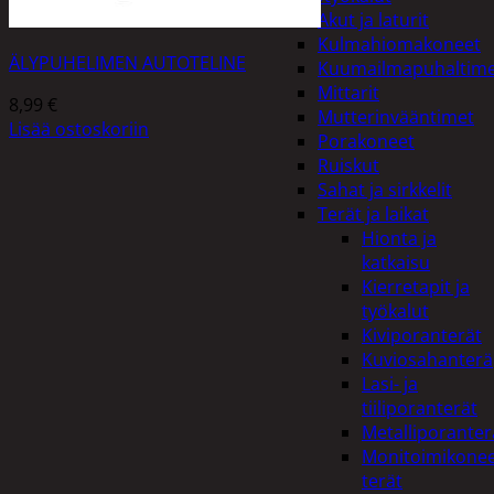
Akut ja laturit
Kulmahiomakoneet
ÄLYPUHELIMEN AUTOTELINE
Kuumailmapuhaltim
Mittarit
8,99
€
Mutterinvääntimet
Lisää ostoskoriin
Porakoneet
Ruiskut
Sahat ja sirkkelit
Terät ja laikat
Hionta ja
katkaisu
Kierretapit ja
työkalut
Kiviporanterät
Kuviosahanterä
Lasi- ja
tiiliporanterät
Metalliporanter
Monitoimikone
terät