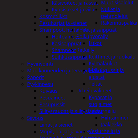
Muut sisälelut
Käsivoiteet ja rasvat
Nuket ja
Kynsisakset ja viilat
pehmolelut
Kosmetiikka
Rakennuspalika
Pesuharjat ja -sienet
Pelit
Shampoot, hoitaineet ja saippuat
Polkupyöräily
Hoitoaineet
Lukot
Käsisaippuat
Retkeily
Shampoot
Keittimet ja ruokailu
Suihkusaippuat
Kylmälaukut
Hyvinvointi
Makuupussit ja
Muu kauneuden ja terveydenhoito
alustat
Paperit
Teltat
Pyykinpesu
Urheiluvälineet
Kuivaus
Kypärät ja
Pesuaineet
suojaimet
Pesupussit
Talviurheilu
Silitysraudat ja silityslaudat
Hiihtäminen
Siivous
Jääkiekko
Liinat ja sienet
Vesiurheilu ja
Mopit, harjat ja varret