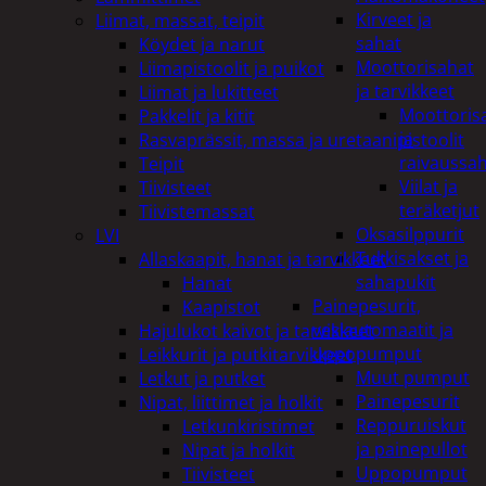
Kirveet ja
Liimat, massat, teipit
sahat
Köydet ja narut
Moottorisahat
Liimapistoolit ja puikot
ja tarvikkeet
Liimat ja lukitteet
Moottoris
Pakkelit ja kitit
ja
Rasvaprässit, massa ja uretaanipistoolit
raivaussa
Teipit
Viilat ja
Tiivisteet
teräketjut
Tiivistemassat
Oksasilppurit
LVI
Tukkisakset ja
Allaskaapit, hanat ja tarvikkeet
sahapukit
Hanat
Painepesurit,
Kaapistot
vesiautomaatit ja
Hajulukot kaivot ja tarvikkeet
uppopumput
Leikkurit ja putkitarvikkeet
Muut pumput
Letkut ja putket
Painepesurit
Nipat, liittimet ja holkit
Reppuruiskut
Letkunkiristimet
ja painepullot
Nipat ja holkit
Uppopumput
Tiivisteet