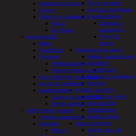
Tyynyt ja peitot
Kaasulämmittimet
Verhot ja tarvikkeet
Patterit
Vuodevaatteet
Tulisijat ja tarvikkeet
Lakanat ja
Arinat
tyynynlinat
Tarvikkeet
Tyynyt ja
Kodintekstiilit
peitot
Matot
Kylpyhuone ja sauna
Pöytäliinat
Harjat ja pesuaineet
Pyyhkeet
Kalusteet
Keittiöpyyhkeet
Mittarit
Kylpypyyhkeet ja takit
Kiukaat ja tarvikkeet
Sisustustyynyt ja päälliset
Tuoksut
Verhot ja tarvikkeet
Kynttilät ja lyhdyt
Vuodevaatteet
Kynttilät ja lyhdyt
Lakanat ja tyynynlinat
Led-kynttilät
Tyynyt ja peitot
Lyhtytelineet
Kylpyhuone ja sauna
Pöytäkynttilät
Harjat ja pesuaineet
Sisustusesineet
Kalusteet
Kalvot ja tarrat
Mittarit