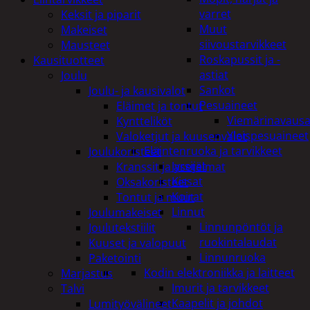
varret
Keksit ja piparit
Muut
Makeiset
siivoustarvikkeet
Mausteet
Roskapussit ja -
Kausituotteet
astiat
Joulu
Sankot
Joulu- ja kausivalot
Pesuaineet
Eläimet ja tontut
Viemärinavausa
Kyntteliköt
Yleispesuaineet
Valoketjut ja kuusenvalot
Eläintenruoka ja tarvikkeet
Joulukoristeet
Jyrsijät
Kranssit ja asetelmat
Kissat
Oksakoristeet
Koirat
Tontut ja muut
Linnut
Joulumakeiset
Linnunpöntöt ja
Joulutekstiilit
ruokintalaudat
Kuuset ja valopuut
Linnunruoka
Paketointi
Kodin elektroniikka ja laitteet
Marjastus
Imurit ja tarvikkeet
Talvi
Kaapelit ja johdot
Lumityövälineet