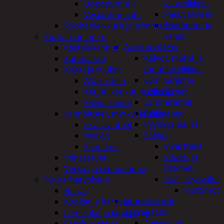
ja tarvikkeet
Uppopumput
Pesuvälineet
Vesiautomaatit
Shampoot ja
Ruohonleikkurit ja trimmerit
vahat
Puutarhan hoito
Autotarvikkeet
Kastelukannut
Kalvot, matot ja
Kateharsot
muut tarvikkeet
Kukat ja ruukut
Lumiharjat ja
Altakastelu
peitteet
Ketjut, koukut ja kiinnikkeet
Lämmittimet
Kukkaruukut
Peilit
Lannoitteet, myrkyt ja siemenet
Pyyhkijänsulat
Lisäravinteet
Sähkö
Myrkyt
Invertterit
Siemenet
Johdot ja
Pensastuet
liittimet
Verkot ja reunanauha
Lisä ja työvalot
Puutarhatyökalut
Polttimot
Harjat
Irtomoottorit,
Kuokat ja haravat
aggregaatit
Lumikolat ja lapiot
Aggregaatit
Saavit ja astiat