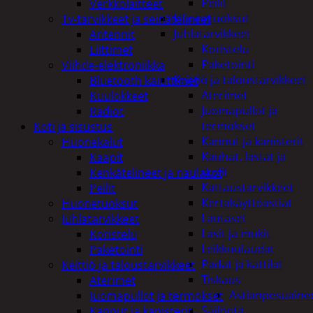
Peilit
Verkkolaitteet
Huonetuoksut
Tv-tarvikkeet ja seinätelineet
Juhlatarvikkeet
Antennit
Koristelu
Liittimet
Paketointi
Viihde-elektroniikka
Keittiö ja taloustarvikkeet
Bluetooth kaiuttimet
Aterimet
Kuulokkeet
Juomapullot ja
Radiot
termokset
Koti ja sisustus
Kannut ja kanisterit
Huonekalut
Kauhat, lastat ja
Kaapit
sudit
Kenkätelineet ja naulakot
Kattaustarvikkeet
Peilit
Kertakäyttöastiat
Huonetuoksut
Lautaset
Juhlatarvikkeet
Lasit ja mukit
Koristelu
Leikkuulaudat
Paketointi
Padat ja kattilat
Keittiö ja taloustarvikkeet
Tiskaus
Aterimet
Astianpesuaine
Juomapullot ja termokset
Säilöntä
Kannut ja kanisterit