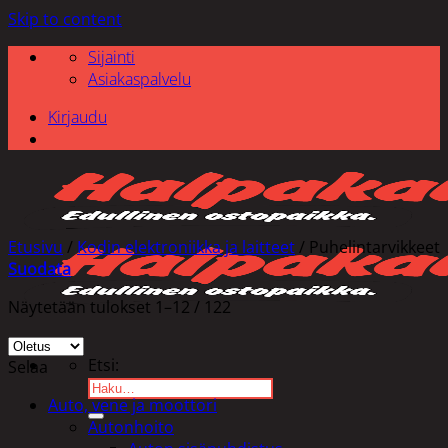
Skip to content
Sijainti
Asiakaspalvelu
Kirjaudu
Etusivu
/
Kodin elektroniikka ja laitteet
/
Puhelintarvikkeet
Suodata
Näytetään tulokset 1–12 / 122
Etsi:
Selaa
Auto, vene ja moottori
Autonhoito