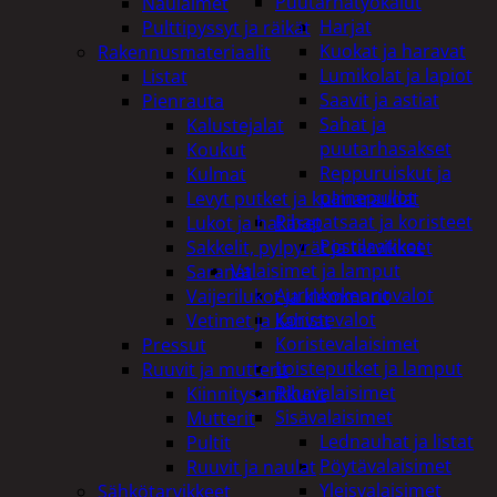
Puutarhatyökalut
Naulaimet
Harjat
Pulttipyssyt ja räikät
Kuokat ja haravat
Rakennusmateriaalit
Lumikolat ja lapiot
Listat
Saavit ja astiat
Pienrauta
Sahat ja
Kalustejalat
puutarhasakset
Koukut
Reppuruiskut ja
Kulmat
painepullot
Levyt putket ja kulmaraudat
Pihapatsaat ja koristeet
Lukot ja hakaset
Postilaatikot
Sakkelit, pylpyrät ja tarvikkeet
Valaisimet ja lamput
Saranat
Aurinkokennovalot
Vaijerilukot ja klemmarit
Koristevalot
Vetimet ja kahvat
Koristevalaisimet
Pressut
Loisteputket ja lamput
Ruuvit ja mutterit
Pihavalaisimet
Kiinnitysankkurit
Sisävalaisimet
Mutterit
Lednauhat ja listat
Pultit
Pöytävalaisimet
Ruuvit ja naulat
Yleisvalaisimet
Sähkötarvikkeet