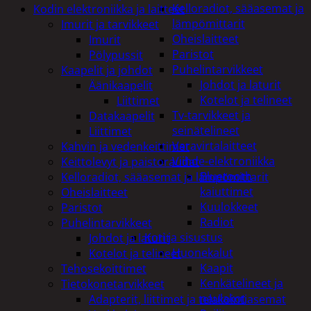
Kelloradiot, sääasemat ja
Kodin elektroniikka ja laitteet
lämpömittarit
Imurit ja tarvikkeet
Oheislaitteet
Imurit
Paristot
Pölypussit
Puhelintarvikkeet
Kaapelit ja johdot
Johdot ja laturit
Äänikaapelit
Kotelot ja telineet
Liittimet
Tv-tarvikkeet ja
Datakaapelit
seinätelineet
Liittimet
Varavirtalaitteet
Kahvin ja vedenkeittimet
Viihde-elektroniikka
Keittolevyt ja paistoraudat
Bluetooth
Kelloradiot, sääasemat ja lämpömittarit
kaiuttimet
Oheislaitteet
Kuulokkeet
Paristot
Radiot
Puhelintarvikkeet
Koti ja sisustus
Johdot ja laturit
Huonekalut
Kotelot ja telineet
Kaapit
Tehosekoittimet
Kenkätelineet ja
Tietokonetarvikkeet
naulakot
Adapterit, liittimet ja telakointiasemat