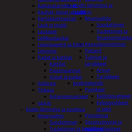
Kodin lämmitys ja
Kattaustarvikkeet
tuuletus
Kauhat, lastat ja sudit
Ilmanvaihto
Kertakäyttöastiat
Suodattimet
Lasit ja mukit
Tuulettimet ja
Lautaset
Ilmastointilaitte
Leikkuulaudat
Kaasulämmittimet
Leivinpaperit ja foliot
Patterit
Leivonta
Tulisijat ja
Padat ja kattilat
tarvikkeet
Kattilat
Arinat
Paistinpannut
Tarvikkeet
Vuoat ja padat
Kodintekstiilit
Säilöntä
Pyyhkeet
Tiskaus
Keittiöpyyhkeet
Astianpesuaineet
Kylpypyyhkeet
vaa'at
ja takit
Kodin lämmitys ja tuuletus
Pöytäliinat
Ilmanvaihto
Sisustustyynyt ja
Suodattimet
päälliset
Tuulettimet ja Ilmastointilaitteet