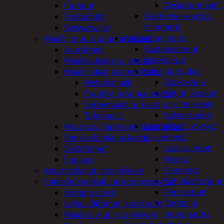
Vesiautomaatit
Pumput
Ruohonleikkurit ja
Putkipihdit
trimmerit
Vesivaraajat
Puutarhan hoito
Maalit, muuraus ja tarvikkeet
Kastelukannut
Liuottimet
Kateharsot
Maalikaukalot ja -astiat
Kukat ja ruukut
Maalit, lakat ja ohentimet
Altakastelu
Metallimaalit
Ketjut, koukut
Puuöljyt ja suoja-aineet
ja kiinnikkeet
Spraymaalit ja -lakat
Kukkaruukut
Talomaalit
Lannoitteet, myrkyt
Muuraus, tapetointi ja laatoitus
ja siemenet
Pensselit telat ja lastat
Lisäravinteet
Sekoittimet
Myrkyt
Suojaus
Siemenet
Muut työkalut ja tarvikkeet
Tuholaistorjunt
Paineilmatyökalut ja kompressorit
Pensastuet
Kompressorit
Verkot ja
Letkut, liittimet ja pistoolit
reunanauha
Maaliruiskut ja tarvikkeet