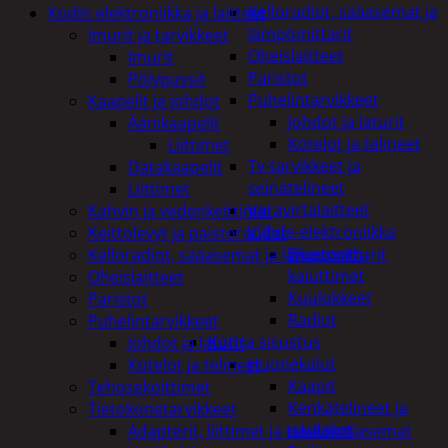
Kelloradiot, sääasemat ja
Kodin elektroniikka ja laitteet
lämpömittarit
Imurit ja tarvikkeet
Oheislaitteet
Imurit
Paristot
Pölypussit
Puhelintarvikkeet
Kaapelit ja johdot
Johdot ja laturit
Äänikaapelit
Kotelot ja telineet
Liittimet
Tv-tarvikkeet ja
Datakaapelit
seinätelineet
Liittimet
Varavirtalaitteet
Kahvin ja vedenkeittimet
Viihde-elektroniikka
Keittolevyt ja paistoraudat
Bluetooth
Kelloradiot, sääasemat ja lämpömittarit
kaiuttimet
Oheislaitteet
Kuulokkeet
Paristot
Radiot
Puhelintarvikkeet
Koti ja sisustus
Johdot ja laturit
Huonekalut
Kotelot ja telineet
Kaapit
Tehosekoittimet
Kenkätelineet ja
Tietokonetarvikkeet
naulakot
Adapterit, liittimet ja telakointiasemat