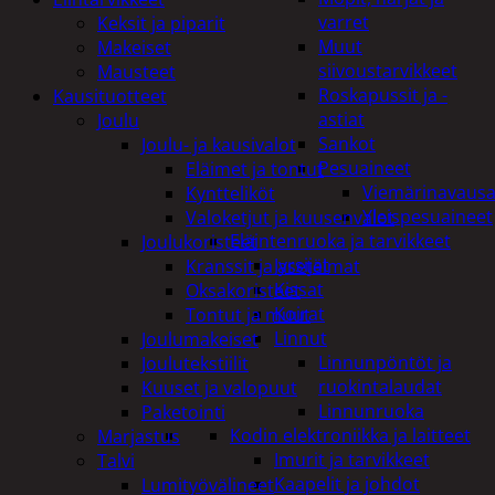
varret
Keksit ja piparit
Muut
Makeiset
siivoustarvikkeet
Mausteet
Roskapussit ja -
Kausituotteet
astiat
Joulu
Sankot
Joulu- ja kausivalot
Pesuaineet
Eläimet ja tontut
Viemärinavausa
Kyntteliköt
Yleispesuaineet
Valoketjut ja kuusenvalot
Eläintenruoka ja tarvikkeet
Joulukoristeet
Jyrsijät
Kranssit ja asetelmat
Kissat
Oksakoristeet
Koirat
Tontut ja muut
Linnut
Joulumakeiset
Linnunpöntöt ja
Joulutekstiilit
ruokintalaudat
Kuuset ja valopuut
Linnunruoka
Paketointi
Kodin elektroniikka ja laitteet
Marjastus
Imurit ja tarvikkeet
Talvi
Kaapelit ja johdot
Lumityövälineet