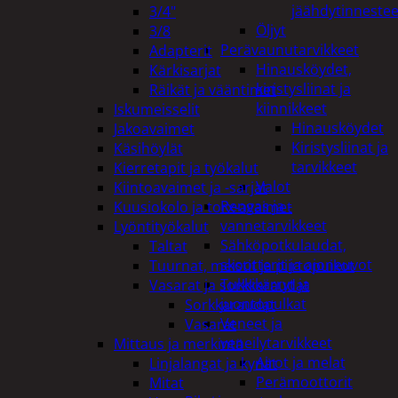
jäähdytinnestee
3/4"
Öljyt
3/8
Perävaunutarvikkeet
Adapterit
Hinausköydet,
Kärkisarjat
kiristysliinat ja
Räikät ja vääntimet
kiinnikkeet
Iskumeisselit
Hinausköydet
Jakoavaimet
Kiristysliinat ja
Käsihöylät
tarvikkeet
Kierretapit ja työkalut
Valot
Kiintoavaimet ja -sarjat
Rengas ja -
Kuusiokolo ja torx-avaimet
vannetarvikkeet
Lyöntityökalut
Sähköpotkulaudat,
Taltat
skootterit ja ajoneuvot
Tuurnat, meistit ja piirtopuikot
Tukkikärryt ja
Vasarat ja sorkkaraudat
juontopulkat
Sorkkaraudat
Veneet ja
Vasarat
veneilytarvikkeet
Mittaus ja merkintä
Airot ja melat
Linjalangat ja kynät
Perämoottorit
Mitat