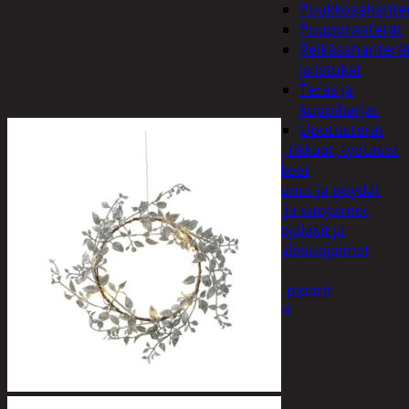
Puukkosahante
Puuporanterät
Reikäsahanterä
ja istukat
Teräs ja
kuppiharjat
Upotusterät
Telineet, tikkaat, työtasot
ja tarvikkeet
Vaunut ja pöydät
Työasut ja suojaimet
Suojalasit ja
kuulosuojaimet
Elintarvikkeet
Keksit ja piparit
Mausteet
Etsi:
Ostoskori /
0,00
€