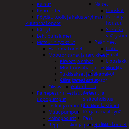
Naiset
Keinut
Hanskat
Pehmusteet
Paidat ja
Pöydät, tuolit ja kalusteryhmät
housut
Puutarhakoneet
Sukat ja
Kärryt
säärystim
Lehtipuhaltimet
Päähineet
Metsurin työkalut
Hatut
Halkomakoneet
Huivit
Moottorisahat ja tarvikkeet
Lippalakit
Kirveet ja sahat
Pipot
Moottorisahat ja raivaussahat
Sadeasut
Tukkisakset ja sahapukit
Auto, vene ja moottori
Viilat ja teräketjut
Autonhoito
Oksasilppurit
Auton
Painepesurit, vesiautomaatit ja
sisäpuhdistus
uppopumput
Ilmanraikastimet
Letkut ja muut tarvikkeet
Korjausmaalikynät
Muut pumput
Pesu
Painepesurit
Kiillotuskoneet
Reppuruiskut ja painepullot