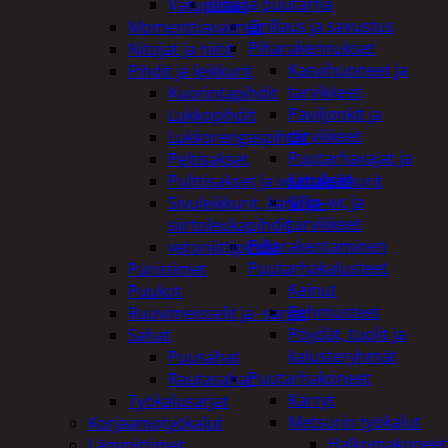
Piha ja puutarha
Vatupassit
Grillaus ja savustus
Momenttiavaimet
Piharakennukset
Nitojat ja niitit
Kasvihuoneet ja
Pihdit ja leikkurit
tarvikkeet
Kuorintapihdit
Paviljonkit ja
Lukkopihdit
tarvikkeet
Lukkorengaspihdit
Puutarhavajat ja
Peltisakset
katokset
Pulttisakset ja voimaleikkurit
Ulko-wc ja
Sivuleikkurit, kärki ja-
tarvikkeet
siirtoleukapihdit
Piharakentaminen
vetoniittipihdit
Puutarhakalusteet
Puristimet
Keinut
Puukot
Pehmusteet
Ruuvimeisselit ja -sarjat
Pöydät, tuolit ja
Sahat
kalusteryhmät
Puusahat
Puutarhakoneet
Rautasahat
Kärryt
Työkalusarjat
Metsurin työkalut
Korjaamotyökalut
Halkomakoneet
Lämmittimet