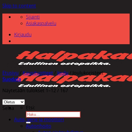
Skip to content
Sijainti
Asiakaspalvelu
Kirjaudu
Etusivu
/
Kausituotteet
/
Joulu
/
Joulukoristeet
Suodata
Näytetään tulokset 1–12 / 167
Etsi:
Selaa
Auto, vene ja moottori
Autonhoito