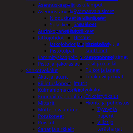
Taskulamput
Asennuskaapelit
Työmaavalaisimet
Asennustarvikkeet
Taskulamput
Nippusiteet ja kiinnikkeet
Tarvikkeet
Sulakkeet ja liittimet
Työkalut
Aurinkopaneelitarvikkeet
Hitsaus
Jatkojohdot
Hitsauskolvit ja
Jatkojohdot ja ajastinkellot
suuttimet
Pistotulpat
Kaasut ja polttimet
Lämmityskaapelit ja komponentit
Lasit ja maskit
Pisto ja -jakorasiat
Puikot ja langat
Sähkötyökalut
Tinakolvit ja tinat
Akut ja laturit
Imurit
Kiillotuskoneet
Käsityökalut
Kulmahiomakoneet
Erikoistyökalut
Kuumailmapuhaltimet
Hionta ja puhdistus
Mittarit
Tyynyt ja
Mutterinvääntimet
paperit
Porakoneet
Viilat ja
Ruiskut
teräsharjat
Sahat ja sirkkelit