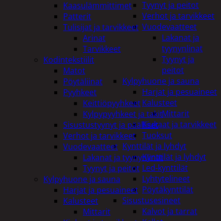
Tyynyt ja peitot
Kaasulämmittimet
Verhot ja tarvikkeet
Patterit
Vuodevaatteet
Tulisijat ja tarvikkeet
Lakanat ja
Arinat
tyynynlinat
Tarvikkeet
Tyynyt ja
Kodintekstiilit
peitot
Matot
Kylpyhuone ja sauna
Pöytäliinat
Harjat ja pesuaineet
Pyyhkeet
Kalusteet
Keittiöpyyhkeet
Mittarit
Kylpypyyhkeet ja takit
Kiukaat ja tarvikkeet
Sisustustyynyt ja päälliset
Tuoksut
Verhot ja tarvikkeet
Kynttilät ja lyhdyt
Vuodevaatteet
Kynttilät ja lyhdyt
Lakanat ja tyynynlinat
Led-kynttilät
Tyynyt ja peitot
Lyhtytelineet
Kylpyhuone ja sauna
Pöytäkynttilät
Harjat ja pesuaineet
Sisustusesineet
Kalusteet
Kalvot ja tarrat
Mittarit