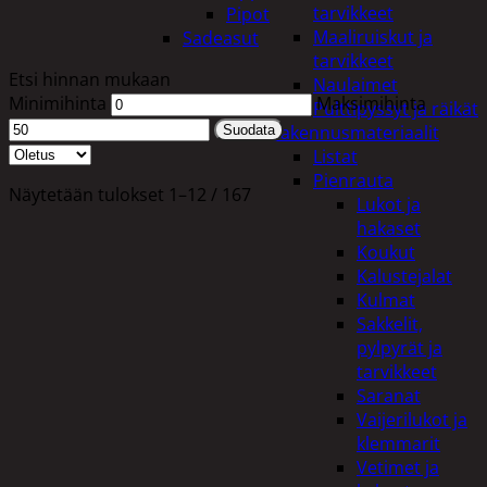
tarvikkeet
Pipot
Maaliruiskut ja
Sadeasut
tarvikkeet
Etsi hinnan mukaan
Naulaimet
Minimihinta
Maksimihinta
Pulttipyssyt ja räikät
Rakennusmateriaalit
Suodata
Listat
Pienrauta
Näytetään tulokset 1–12 / 167
Lukot ja
hakaset
Koukut
Kalustejalat
Kulmat
Sakkelit,
pylpyrät ja
tarvikkeet
Saranat
Vaijerilukot ja
klemmarit
Vetimet ja