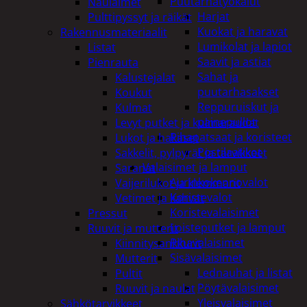
Puutarhatyökalut
Naulaimet
Harjat
Pulttipyssyt ja räikät
Kuokat ja haravat
Rakennusmateriaalit
Lumikolat ja lapiot
Listat
Saavit ja astiat
Pienrauta
Sahat ja
Kalustejalat
puutarhasakset
Koukut
Reppuruiskut ja
Kulmat
painepullot
Levyt putket ja kulmaraudat
Pihapatsaat ja koristeet
Lukot ja hakaset
Postilaatikot
Sakkelit, pylpyrät ja tarvikkeet
Valaisimet ja lamput
Saranat
Aurinkokennovalot
Vaijerilukot ja klemmarit
Koristevalot
Vetimet ja kahvat
Koristevalaisimet
Pressut
Loisteputket ja lamput
Ruuvit ja mutterit
Pihavalaisimet
Kiinnitysankkurit
Sisävalaisimet
Mutterit
Lednauhat ja listat
Pultit
Pöytävalaisimet
Ruuvit ja naulat
Yleisvalaisimet
Sähkötarvikkeet