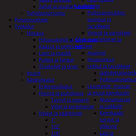
Lisälaitteet
Sahat ja puutarhasakset
Polttoainesäiliöt,
Tuholaistorjunta
pumput ja
Poistotuotteet
tarvikkeet
Työkalut
Vinssit ja varusteet
Hitsaus
Öljyt, suodattimet ja
Hitsauskolvit ja suuttimet
nesteet
Kaasut ja polttimet
Avaimet
Lasit ja maskit
Imupumput
Puikot ja langat
Letkut ja tarvikkeet
Tinakolvit ja tinat
Jäähdyttäjänlet
Imurit
Polttoaineletku
Käsityökalut
Liuottimet, massat,
Erikoistyökalut
ja muut kemikaalit
Hionta ja puhdistus
Alustamassat
Tyynyt ja paperit
ja pakkelit
Viilat ja teräsharjat
Kemikaalit,
Hylsyt ja vääntimet
sprayt ja
1"
silikonit
1/2"
Lasi ja
1/4"