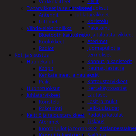
Peilit
Verkkolaitteet
Huonetuoksut
Tv-tarvikkeet ja seinätelineet
Juhlatarvikkeet
Antennit
Koristelu
Liittimet
Paketointi
Viihde-elektroniikka
Keittiö ja taloustarvikkeet
Bluetooth kaiuttimet
Aterimet
Kuulokkeet
Juomapullot ja
Radiot
termokset
Koti ja sisustus
Kannut ja kanisterit
Huonekalut
Kauhat, lastat ja
Kaapit
sudit
Kenkätelineet ja naulakot
Kattaustarvikkeet
Peilit
Kertakäyttöastiat
Huonetuoksut
Lautaset
Juhlatarvikkeet
Lasit ja mukit
Koristelu
Leikkuulaudat
Paketointi
Padat ja kattilat
Keittiö ja taloustarvikkeet
Tiskaus
Aterimet
Astianpesuaine
Juomapullot ja termokset
Säilöntä
Kannut ja kanisterit