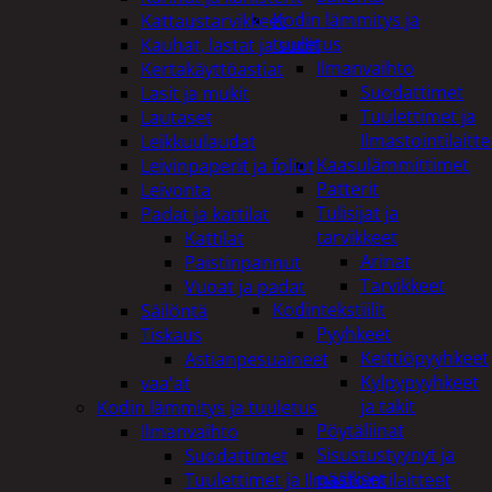
Kodin lämmitys ja
Kattaustarvikkeet
tuuletus
Kauhat, lastat ja sudit
Ilmanvaihto
Kertakäyttöastiat
Suodattimet
Lasit ja mukit
Tuulettimet ja
Lautaset
Ilmastointilaitte
Leikkuulaudat
Kaasulämmittimet
Leivinpaperit ja foliot
Patterit
Leivonta
Tulisijat ja
Padat ja kattilat
tarvikkeet
Kattilat
Arinat
Paistinpannut
Tarvikkeet
Vuoat ja padat
Kodintekstiilit
Säilöntä
Pyyhkeet
Tiskaus
Keittiöpyyhkeet
Astianpesuaineet
Kylpypyyhkeet
vaa'at
ja takit
Kodin lämmitys ja tuuletus
Pöytäliinat
Ilmanvaihto
Sisustustyynyt ja
Suodattimet
päälliset
Tuulettimet ja Ilmastointilaitteet