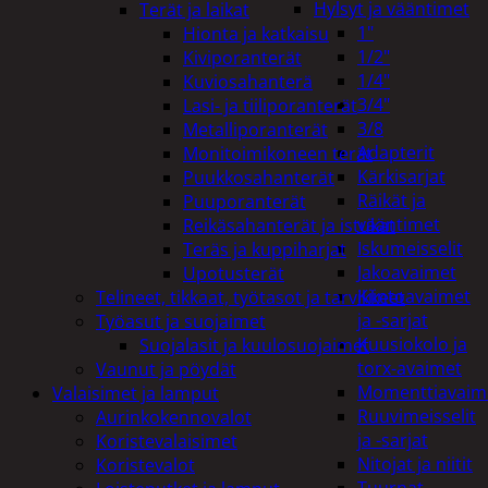
Hylsyt ja vääntimet
Terät ja laikat
1"
Hionta ja katkaisu
1/2"
Kiviporanterät
1/4"
Kuviosahanterä
3/4"
Lasi- ja tiiliporanterät
3/8
Metalliporanterät
Adapterit
Monitoimikoneen terät
Kärkisarjat
Puukkosahanterät
Räikät ja
Puuporanterät
vääntimet
Reikäsahanterät ja istukat
Iskumeisselit
Teräs ja kuppiharjat
Jakoavaimet
Upotusterät
Kiintoavaimet
Telineet, tikkaat, työtasot ja tarvikkeet
ja -sarjat
Työasut ja suojaimet
Kuusiokolo ja
Suojalasit ja kuulosuojaimet
torx-avaimet
Vaunut ja pöydät
Momenttiavaim
Valaisimet ja lamput
Ruuvimeisselit
Aurinkokennovalot
ja -sarjat
Koristevalaisimet
Nitojat ja niitit
Koristevalot