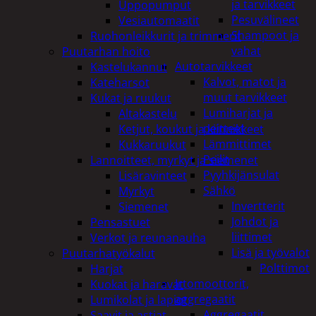
ja tarvikkeet
Uppopumput
Pesuvälineet
Vesiautomaatit
Shampoot ja
Ruohonleikkurit ja trimmerit
vahat
Puutarhan hoito
Autotarvikkeet
Kastelukannut
Kalvot, matot ja
Kateharsot
muut tarvikkeet
Kukat ja ruukut
Lumiharjat ja
Altakastelu
peitteet
Ketjut, koukut ja kiinnikkeet
Lämmittimet
Kukkaruukut
Peilit
Lannoitteet, myrkyt ja siemenet
Pyyhkijänsulat
Lisäravinteet
Sähkö
Myrkyt
Invertterit
Siemenet
Johdot ja
Pensastuet
liittimet
Verkot ja reunanauha
Lisä ja työvalot
Puutarhatyökalut
Polttimot
Harjat
Irtomoottorit,
Kuokat ja haravat
aggregaatit
Lumikolat ja lapiot
Aggregaatit
Saavit ja astiat