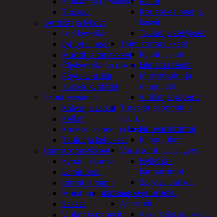
Kellot
Kiukaat ja tarvikkeet
Koriste-esineet ja
Tuoksut
kasvit
Kynttilät ja lyhdyt
Taulut ja kehykset
Led-kynttilät
Toimistotarvikkeet
Lyhtytelineet
Kynät ja kumit
Muotit ja tarvikkeet
Liimat ja teipit
Öljykynttilät ja ulkotulet
Muistitaulut ja
Pöytäkynttilät
magneetit
Tuoksukynttilät
Vihkot ja paperit
Sisustusesineet
Turvajärjestelmät ja
Kalvot ja tarrat
lukitus
Kellot
Palovaroittimet
Koriste-esineet ja kasvit
Riippulukot
Taulut ja kehykset
Varastointi ja säilytys
Toimistotarvikkeet
Hyllyt ja -
Kynät ja kumit
kannattimet
Laminointi
Säilytyslaatikot
Liimat ja teipit
Vapaa-aika ja urheilu
Muistitaulut ja magneetit
Askartelu
Sakset
Askartelutarvikkeet
Vihkot ja paperit