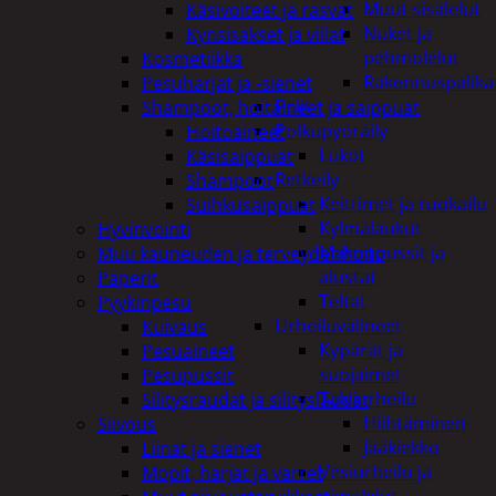
Muut sisälelut
Käsivoiteet ja rasvat
Nuket ja
Kynsisakset ja viilat
pehmolelut
Kosmetiikka
Rakennuspalika
Pesuharjat ja -sienet
Pelit
Shampoot, hoitaineet ja saippuat
Polkupyöräily
Hoitoaineet
Lukot
Käsisaippuat
Retkeily
Shampoot
Keittimet ja ruokailu
Suihkusaippuat
Kylmälaukut
Hyvinvointi
Makuupussit ja
Muu kauneuden ja terveydenhoito
alustat
Paperit
Teltat
Pyykinpesu
Urheiluvälineet
Kuivaus
Kypärät ja
Pesuaineet
suojaimet
Pesupussit
Talviurheilu
Silitysraudat ja silityslaudat
Hiihtäminen
Siivous
Jääkiekko
Liinat ja sienet
Vesiurheilu ja
Mopit, harjat ja varret