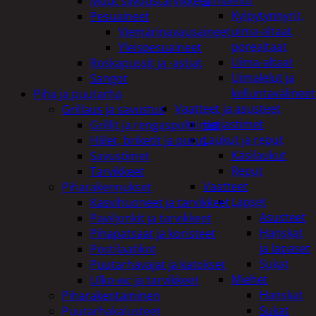
uimalelut
Muut siivoustarvikkeet
Kylpytynnyrit,
Pesuaineet
uima-altaat,
Viemärinavausaineet
porealtaat
Yleispesuaineet
Uima-altaat
Roskapussit ja -astiat
Uimalelut ja
Sangot
kelluntavälineet
Piha ja puutarha
Vaatteet ja asusteet
Grillaus ja savustus
Heijastimet
Grillit ja rengaspolttimet
Laukut ja reput
Hiilet, briketit ja purut
Käsilaukut
Savustimet
Reput
Tarvikkeet
Vaatteet
Piharakennukset
Lapset
Kasvihuoneet ja tarvikkeet
Asusteet
Paviljonkit ja tarvikkeet
Hanskat
Pihapatsaat ja koristeet
ja lapaset
Postilaatikot
Sukat
Puutarhavajat ja katokset
Miehet
Ulko-wc ja tarvikkeet
Hanskat
Piharakentaminen
Sukat
Puutarhakalusteet