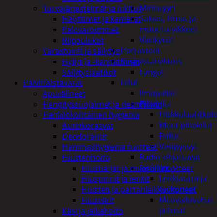
Miniatyyri
Turvajärjestelmät ja lukitus
Sakset, liimat ja
Hälyttimet ja kamerat
muut tarvikkeet
Palovaroittimet
Värikynät
Riippulukot
Harrasteet
Varastointi ja säilytys
Käsityötarvikkeet
Hyllyt ja -kannattimet
Langat
Säilytyslaatikot
Lelut
Päivittäistavarat
Ilmapallot
Apuvälineet
Pihalelut
Hengityssuojaimet ja desinfiointi
Hiekkalaatikkole
Henkilökohtainen hygienia
Muut pihalelut
Aurinkorasvat
Pallot
Deodorantit
Vesipyssyt
Hammashygienia tuotteet
Radio-ohjattavat
Hiustenhoito
Sisälelut
Hiusharjat ja muotoilutuotteet
Leikkiautot ja
Hiuspinnit ja lenkit
työkoneet
Hiusten ja parranleikkuukoneet
Muovailuvahat
Hiusvärit
ja limat
Käsi ja jalkahoito