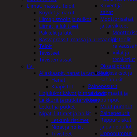
Kirveet ja
Liimat, massat, teipit
sahat
Köydet ja narut
Moottorisahat
Liimapistoolit ja puikot
ja tarvikkeet
Liimat ja lukitteet
Moottoris
Pakkelit ja kitit
ja
Rasvaprässit, massa ja uretaanipistoolit
raivaussa
Teipit
Viilat ja
Tiivisteet
teräketjut
Tiivistemassat
Oksasilppurit
LVI
Tukkisakset ja
Allaskaapit, hanat ja tarvikkeet
sahapukit
Hanat
Painepesurit,
Kaapistot
vesiautomaatit ja
Hajulukot kaivot ja tarvikkeet
uppopumput
Leikkurit ja putkitarvikkeet
Muut pumput
Letkut ja putket
Painepesurit
Nipat, liittimet ja holkit
Reppuruiskut
Letkunkiristimet
ja painepullot
Nipat ja holkit
Uppopumput
Tiivisteet