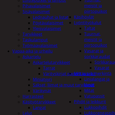
Tuurnat,
Loisteputket ja lamput
meistit ja
Pihavalaisimet
piirtopuikot
Sisävalaisimet
Käsihöylät
Lednauhat ja listat
Lyöntityökalut
Pöytävalaisimet
Taltat
Yleisvalaisimet
Tuurnat,
Tarvikkeet
meistit ja
Taskulamput
piirtopuikot
Työmaavalaisimet
Vasarat ja
Vapaa-aika ja urheilu
sorkkaraudat
Askartelu
Sorkkarau
Askartelutarvikkeet
Vasarat
Tarrat
Mittaus ja merkintä
Värityskirjat paperit ja arkit
Linjalangat ja
Miniatyyri
kynät
Sakset, liimat ja muut tarvikkeet
Mitat
Värikynät
Vatupassit
Harrasteet
Pihdit ja leikkurit
Käsityötarvikkeet
Lukkopihdit
Langat
Lukkorengaspih
Lelut