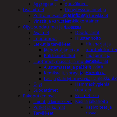
Apuvälineet
Aggregaatit
Hengityssuojaimet ja
Lisälaitteet
desinfiointi
Polttoainesäiliöt, pumput ja tarvikkeet
Henkilökohtainen
Vinssit ja varusteet
hygienia
Öljyt, suodattimet ja nesteet
Deodorantit
Avaimet
Hiustenhoito
Imupumput
Hiusharjat ja
Letkut ja tarvikkeet
muotoilutuotte
Jäähdyttäjänletkut
Hiuspinnit ja
Polttoaineletkut
lenkit
Liuottimet, massat, ja muut kemikaalit
Hiusvärit
Alustamassat ja pakkelit
Hiusten ja
Kemikaalit, sprayt ja silikonit
parranleikkuuk
Lasi ja jäähdytinnesteet
Hammashygienia
Öljyt
tuotteet
Suodattimet
Kosmetiikka
Pakoputken osat
Käsi ja jalkahoito
Laipat ja kiinnikkeet
Käsivoiteet ja
Putket ja kulmat
rasvat
Tarvikkeet