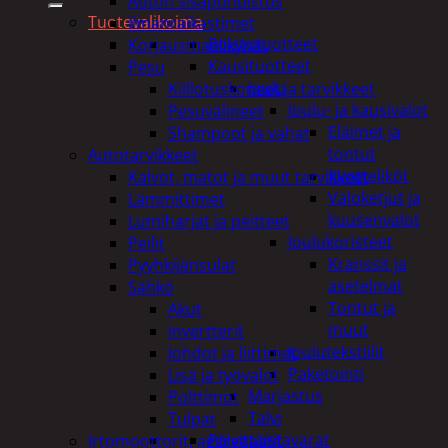
Auton sisäpuhdistus
Tuotevalikoima
ilmanraikastimet
Poistotuotteet
Korjausmaalikynät
Kausituotteet
Pesu
Joulu
Kiillotuskoneet ja tarvikkeet
Joulu- ja kausivalot
Pesuvälineet
Eläimet ja
Shampoot ja vahat
tontut
Autotarvikkeet
Kyntteliköt
Kalvot, matot ja muut tarvikkeet
Valoketjut ja
Lämmittimet
kuusenvalot
Lumiharjat ja peitteet
Joulukoristeet
Peilit
Kranssit ja
Pyyhkijänsulat
asetelmat
Sähkö
Tontut ja
Akut
muut
invertterit
Joulutekstiilit
Johdot ja liittimet
Paketointi
Lisä ja työvalot
Marjastus
Polttimot
Talvi
Tulpat
Päivittäistavarat
Irtomoottorit, aggregaatit