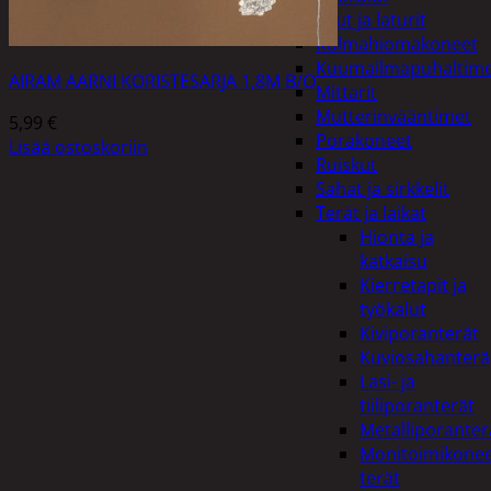
Akut ja laturit
Kulmahiomakoneet
Kuumailmapuhaltim
AIRAM AARNI KORISTESARJA 1,8M B/O
Mittarit
Mutterinvääntimet
5,99
€
Porakoneet
Lisää ostoskoriin
Ruiskut
Sahat ja sirkkelit
Terät ja laikat
Hionta ja
katkaisu
Kierretapit ja
työkalut
Kiviporanterät
Kuviosahanterä
Lasi- ja
tiiliporanterät
Metalliporanter
Monitoimikone
terät