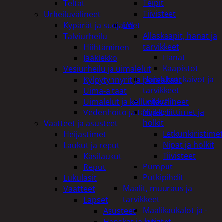
Teipit
Teltat
Tiivisteet
Urheiluvälineet
LVI
Kypärät ja suojaimet
Allaskaapit, hanat ja
Talviurheilu
tarvikkeet
Hiihtäminen
Hanat
Jääkiekko
Kaapistot
Vesiurheilu ja uimalelut
Hajulukot, kaivot ja
Kylpytynnyrit ja porealtaat
tarvikkeet
Uima-altaat
Leikkurit
Uimalelut ja kelluntavälineet
Nipat, liittimet ja
Vedenhoito ja tarvikkeet
holkit
Vaatteet ja asusteet
Letkunkiristime
Heijastimet
Nipat ja holkit
Laukut ja reput
Tiivisteet
Käsilaukut
Pumput
Reput
Putkipihdit
Lukulasit
Maalit, muuraus ja
Vaatteet
tarvikkeet
Lapset
Maalikaukalot ja -
Asusteet
astiat
Hanskat ja lapaset