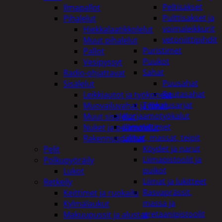
Peltisakset
Ilmapallot
Pulttisakset ja
Pihalelut
voimaleikkurit
Hiekkalaatikkolelut
vetoniittipihdit
Muut pihalelut
Puristimet
Pallot
Puukot
Vesipyssyt
Sahat
Radio-ohjattavat
Puusahat
Sisälelut
Rautasahat
Leikkiautot ja työkoneet
Työkalusarjat
Muovailuvahat ja limat
Korjaamotyökalut
Muut sisälelut
Lämmittimet
Nuket ja pehmolelut
Liimat, massat, teipit
Rakennuspalikat
Köydet ja narut
Pelit
Liimapistoolit ja
Polkupyöräily
puikot
Lukot
Liimat ja lukitteet
Retkeily
Rasvaprässit,
Keittimet ja ruokailu
massa ja
Kylmälaukut
uretaanipistoolit
Makuupussit ja alustat