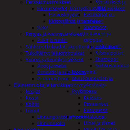
Kynsisakset ja
Perävaunutarvikkeet
viilat
Hinausköydet, kiristysliinat ja kiinnikkeet
Pesuharjat ja -
Hinausköydet
sienet
Kiristysliinat ja tarvikkeet
Shampoot,
Valot
hoitaineet ja
Rengas ja -vannetarvikkeet
saippuat
Pukit ja tunkit
Hoitoaineet
Sähköpotkulaudat, skootterit ja ajoneuvot
Käsisaippuat
Tukkikärryt ja juontopulkat
Shampoot
Veneet ja veneilytarvikkeet
Suihkusaippuat
Airot ja melat
Hyvinvointi
Kanootit ja sup-laudat
Muu kauneuden ja
Perämoottorit
terveydenhoito
Eläintenruoka ja tarvikkeet
Pyykinpesu
Jyrsijät
Kuivaus
Kissat
Pesuaineet
Koirat
Pesupussit
Linnut
Siivous
Linnunpöntöt ja ruokintalaudat
Liinat ja sienet
Linnunruoka
Mopit, harjat ja
Elintarvikkeet