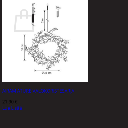
Ostoskori
Ostoskori on tyhjä.
Takaisin kauppaan
AIRAM ATURE VALOKORISTESARJA
21,90
€
Lue Lisää