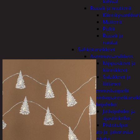
kahvat
Ruuvit ja mutterit
Kiinnitysankkuri
Mutterit
Pultit
Ruuvit ja
naulat
Sähkötarvikkeet
Asennustarvikkeet
Nippusiteet ja
kiinnikkeet
Sulakkeet ja
liittimet
Asennuskaapelit
Aurinkopaneelitarvik
Jatkojohdot
Jatkojohdot ja
ajastinkellot
Pistotulpat
Pisto ja -jakorasiat
Sähkötyökalut