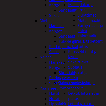
Maalit, lakat ja
Kengät
ohentimet
Sandaalit
Liuottimet
Sukat
Metallimaalit
Miehet
Spraymaalit ja
Hanskat
-lakat
Kengät
Talomaalit
Sandaalit
Muuraus, tapetointi
Talvikengät
ja laatoitus
Paidat ja housut
Pensselit telat ja
Sukat
lastat
Naiset
Sekoittimet
Hanskat
Suojaus
Kengät
Muut työkalut ja
Sandaalit
tarvikkeet
Paidat ja housut
Paineilmatyökalut ja
Sukat ja säärystimet
kompressorit
Päähineet
Letkut, liittimet ja
Hatut
pistoolit
Huivit
Letkut ja muut
Lippalakit