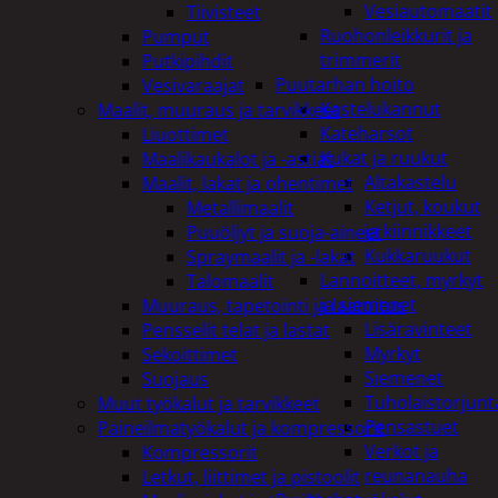
Vesiautomaatit
Tiivisteet
Ruohonleikkurit ja
Pumput
trimmerit
Putkipihdit
Puutarhan hoito
Vesivaraajat
Kastelukannut
Maalit, muuraus ja tarvikkeet
Kateharsot
Liuottimet
Kukat ja ruukut
Maalikaukalot ja -astiat
Altakastelu
Maalit, lakat ja ohentimet
Ketjut, koukut
Metallimaalit
ja kiinnikkeet
Puuöljyt ja suoja-aineet
Kukkaruukut
Spraymaalit ja -lakat
Lannoitteet, myrkyt
Talomaalit
ja siemenet
Muuraus, tapetointi ja laatoitus
Lisäravinteet
Pensselit telat ja lastat
Myrkyt
Sekoittimet
Siemenet
Suojaus
Tuholaistorjunt
Muut työkalut ja tarvikkeet
Pensastuet
Paineilmatyökalut ja kompressorit
Verkot ja
Kompressorit
reunanauha
Letkut, liittimet ja pistoolit