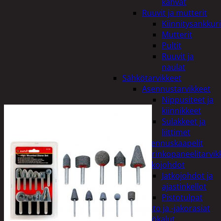
kahvat
Ruuvit ja mutterit
Kiinnitysankkuri
Mutterit
Pultit
Ruuvit ja
naulat
Sähkötarvikkeet
Asennustarvikkeet
Nippusiteet ja
kiinnikkeet
Sulakkeet ja
liittimet
Asennuskaapelit
Aurinkopaneelitarvik
Jatkojohdot
Jatkojohdot ja
ajastinkellot
Pistotulpat
Pisto ja -jakorasiat
Sähkötyökalut