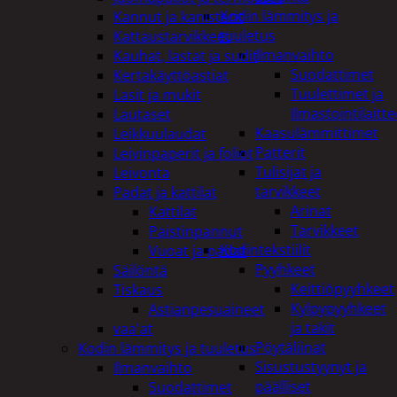
Kodin lämmitys ja
Kannut ja kanisterit
tuuletus
Kattaustarvikkeet
Ilmanvaihto
Kauhat, lastat ja sudit
Suodattimet
Kertakäyttöastiat
Tuulettimet ja
Lasit ja mukit
Ilmastointilaitte
Lautaset
Kaasulämmittimet
Leikkuulaudat
Patterit
Leivinpaperit ja foliot
Tulisijat ja
Leivonta
tarvikkeet
Padat ja kattilat
Arinat
Kattilat
Tarvikkeet
Paistinpannut
Kodintekstiilit
Vuoat ja padat
Pyyhkeet
Säilöntä
Keittiöpyyhkeet
Tiskaus
Kylpypyyhkeet
Astianpesuaineet
ja takit
vaa'at
Pöytäliinat
Kodin lämmitys ja tuuletus
Sisustustyynyt ja
Ilmanvaihto
päälliset
Suodattimet