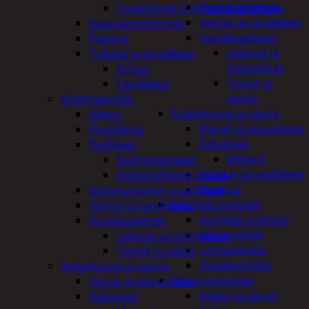
Tyynyt ja peitot
Tuulettimet ja Ilmastointilaitteet
Verhot ja tarvikkeet
Kaasulämmittimet
Vuodevaatteet
Patterit
Lakanat ja
Tulisijat ja tarvikkeet
tyynynlinat
Arinat
Tyynyt ja
Tarvikkeet
peitot
Kodintekstiilit
Kylpyhuone ja sauna
Matot
Harjat ja pesuaineet
Pöytäliinat
Kalusteet
Pyyhkeet
Mittarit
Keittiöpyyhkeet
Kiukaat ja tarvikkeet
Kylpypyyhkeet ja takit
Tuoksut
Sisustustyynyt ja päälliset
Kynttilät ja lyhdyt
Verhot ja tarvikkeet
Kynttilät ja lyhdyt
Vuodevaatteet
Led-kynttilät
Lakanat ja tyynynlinat
Lyhtytelineet
Tyynyt ja peitot
Pöytäkynttilät
Kylpyhuone ja sauna
Sisustusesineet
Harjat ja pesuaineet
Kalvot ja tarrat
Kalusteet