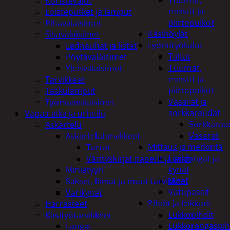
Tuurnat,
Koristevalot
meistit ja
Loisteputket ja lamput
piirtopuikot
Pihavalaisimet
Käsihöylät
Sisävalaisimet
Lyöntityökalut
Lednauhat ja listat
Taltat
Pöytävalaisimet
Tuurnat,
Yleisvalaisimet
meistit ja
Tarvikkeet
piirtopuikot
Taskulamput
Vasarat ja
Työmaavalaisimet
sorkkaraudat
Vapaa-aika ja urheilu
Sorkkarau
Askartelu
Vasarat
Askartelutarvikkeet
Mittaus ja merkintä
Tarrat
Linjalangat ja
Värityskirjat paperit ja arkit
kynät
Miniatyyri
Mitat
Sakset, liimat ja muut tarvikkeet
Vatupassit
Värikynät
Pihdit ja leikkurit
Harrasteet
Lukkopihdit
Käsityötarvikkeet
Lukkorengaspih
Langat