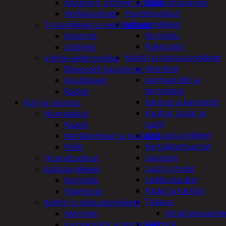
Peilit
Adapterit, liittimet ja telakointiasemat
Huonetuoksut
Verkkolaitteet
Juhlatarvikkeet
Tv-tarvikkeet ja seinätelineet
Koristelu
Antennit
Paketointi
Liittimet
Keittiö ja taloustarvikkeet
Viihde-elektroniikka
Aterimet
Bluetooth kaiuttimet
Juomapullot ja
Kuulokkeet
termokset
Radiot
Kannut ja kanisterit
Koti ja sisustus
Kauhat, lastat ja
Huonekalut
sudit
Kaapit
Kattaustarvikkeet
Kenkätelineet ja naulakot
Kertakäyttöastiat
Peilit
Lautaset
Huonetuoksut
Lasit ja mukit
Juhlatarvikkeet
Leikkuulaudat
Koristelu
Padat ja kattilat
Paketointi
Tiskaus
Keittiö ja taloustarvikkeet
Astianpesuaine
Aterimet
Säilöntä
Juomapullot ja termokset