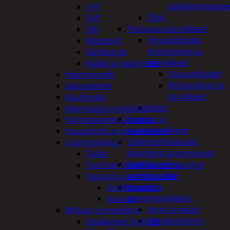
jäähdytinnestee
1/4"
Öljyt
3/4"
Perävaunutarvikkeet
3/8
Hinausköydet,
Adapterit
kiristysliinat ja
Kärkisarjat
kiinnikkeet
Räikät ja vääntimet
Hinausköydet
Iskumeisselit
Kiristysliinat ja
Jakoavaimet
tarvikkeet
Käsihöylät
Valot
Kierretapit ja työkalut
Rengas ja -
Kiintoavaimet ja -sarjat
vannetarvikkeet
Kuusiokolo ja torx-avaimet
Sähköpotkulaudat,
Lyöntityökalut
skootterit ja ajoneuvot
Taltat
Tukkikärryt ja
Tuurnat, meistit ja piirtopuikot
juontopulkat
Vasarat ja sorkkaraudat
Veneet ja
Sorkkaraudat
veneilytarvikkeet
Vasarat
Airot ja melat
Mittaus ja merkintä
Perämoottorit
Linjalangat ja kynät