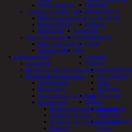
Miniatyyri
Vihkot ja paperit
Sakset, liimat ja
Turvajärjestelmät ja lukitus
muut tarvikkeet
Hälyttimet ja kamerat
Värikynät
Palovaroittimet
Harrasteet
Riippulukot
Käsityötarvikkeet
Varastointi ja säilytys
Langat
Hyllyt ja -kannattimet
Lelut
Säilytyslaatikot
Ilmapallot
Päivittäistavarat
Pihalelut
Apuvälineet
Hiekkalaatikkole
Hengityssuojaimet ja desinfiointi
Muut pihalelut
Henkilökohtainen hygienia
Pallot
Aurinkorasvat
Vesipyssyt
Deodorantit
Radio-ohjattavat
Hammashygienia tuotteet
Sisälelut
Hiustenhoito
Leikkiautot ja
Hiusharjat ja muotoilutuotteet
työkoneet
Hiuspinnit ja lenkit
Muovailuvahat
Hiusten ja parranleikkuukoneet
ja limat
Hiusvärit