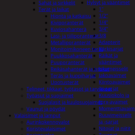
Hylsyt ja vääntimet
Sahat ja sirkkelit
1"
Terät ja laikat
1/2"
Hionta ja katkaisu
1/4"
Kiviporanterät
3/4"
Kuviosahanterä
3/8
Lasi- ja tiiliporanterät
Adapterit
Metalliporanterät
Kärkisarjat
Monitoimikoneen terät
Räikät ja
Puukkosahanterät
vääntimet
Puuporanterät
Iskumeisselit
Reikäsahanterät ja istukat
Jakoavaimet
Teräs ja kuppiharjat
Kiintoavaimet
Upotusterät
ja -sarjat
Telineet, tikkaat, työtasot ja tarvikkeet
Kuusiokolo ja
Työasut ja suojaimet
torx-avaimet
Suojalasit ja kuulosuojaimet
Momenttiavaim
Vaunut ja pöydät
Ruuvimeisselit
Valaisimet ja lamput
ja -sarjat
Aurinkokennovalot
Nitojat ja niitit
Koristevalaisimet