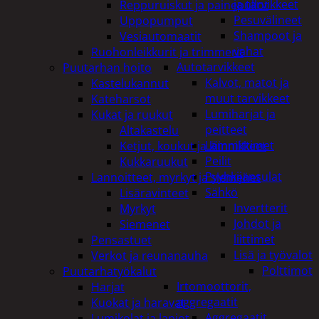
ja tarvikkeet
Reppuruiskut ja painepullot
Pesuvälineet
Uppopumput
Shampoot ja
Vesiautomaatit
vahat
Ruohonleikkurit ja trimmerit
Autotarvikkeet
Puutarhan hoito
Kalvot, matot ja
Kastelukannut
muut tarvikkeet
Kateharsot
Lumiharjat ja
Kukat ja ruukut
peitteet
Altakastelu
Lämmittimet
Ketjut, koukut ja kiinnikkeet
Peilit
Kukkaruukut
Pyyhkijänsulat
Lannoitteet, myrkyt ja siemenet
Sähkö
Lisäravinteet
Invertterit
Myrkyt
Johdot ja
Siemenet
liittimet
Pensastuet
Lisä ja työvalot
Verkot ja reunanauha
Polttimot
Puutarhatyökalut
Irtomoottorit,
Harjat
aggregaatit
Kuokat ja haravat
Aggregaatit
Lumikolat ja lapiot