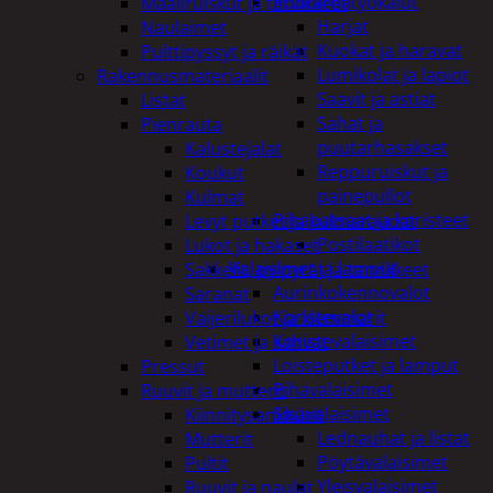
Puutarhatyökalut
Maaliruiskut ja tarvikkeet
Harjat
Naulaimet
Kuokat ja haravat
Pulttipyssyt ja räikät
Lumikolat ja lapiot
Rakennusmateriaalit
Saavit ja astiat
Listat
Sahat ja
Pienrauta
puutarhasakset
Kalustejalat
Reppuruiskut ja
Koukut
painepullot
Kulmat
Pihapatsaat ja koristeet
Levyt putket ja kulmaraudat
Postilaatikot
Lukot ja hakaset
Valaisimet ja lamput
Sakkelit, pylpyrät ja tarvikkeet
Aurinkokennovalot
Saranat
Koristevalot
Vaijerilukot ja klemmarit
Koristevalaisimet
Vetimet ja kahvat
Loisteputket ja lamput
Pressut
Pihavalaisimet
Ruuvit ja mutterit
Sisävalaisimet
Kiinnitysankkurit
Lednauhat ja listat
Mutterit
Pöytävalaisimet
Pultit
Yleisvalaisimet
Ruuvit ja naulat