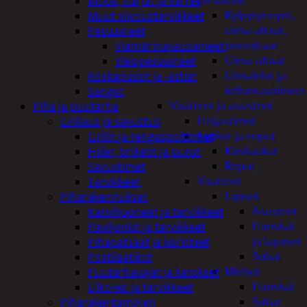
uimalelut
Mopit, harjat ja varret
Kylpytynnyrit,
Muut siivoustarvikkeet
uima-altaat,
Pesuaineet
porealtaat
Viemärinavausaineet
Uima-altaat
Yleispesuaineet
Uimalelut ja
Roskapussit ja -astiat
kelluntavälineet
Sangot
Vaatteet ja asusteet
Piha ja puutarha
Heijastimet
Grillaus ja savustus
Laukut ja reput
Grillit ja rengaspolttimet
Käsilaukut
Hiilet, briketit ja purut
Reput
Savustimet
Vaatteet
Tarvikkeet
Lapset
Piharakennukset
Asusteet
Kasvihuoneet ja tarvikkeet
Hanskat
Paviljonkit ja tarvikkeet
ja lapaset
Pihapatsaat ja koristeet
Sukat
Postilaatikot
Miehet
Puutarhavajat ja katokset
Hanskat
Ulko-wc ja tarvikkeet
Sukat
Piharakentaminen