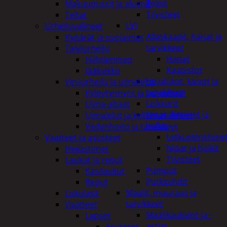
Teipit
Makuupussit ja alustat
Tiivisteet
Teltat
LVI
Urheiluvälineet
Allaskaapit, hanat ja
Kypärät ja suojaimet
tarvikkeet
Talviurheilu
Hanat
Hiihtäminen
Kaapistot
Jääkiekko
Hajulukot, kaivot ja
Vesiurheilu ja uimalelut
tarvikkeet
Kylpytynnyrit ja porealtaat
Leikkurit
Uima-altaat
Nipat, liittimet ja
Uimalelut ja kelluntavälineet
holkit
Vedenhoito ja tarvikkeet
Letkunkiristime
Vaatteet ja asusteet
Nipat ja holkit
Heijastimet
Tiivisteet
Laukut ja reput
Pumput
Käsilaukut
Putkipihdit
Reput
Maalit, muuraus ja
Lukulasit
tarvikkeet
Vaatteet
Maalikaukalot ja -
Lapset
astiat
Asusteet