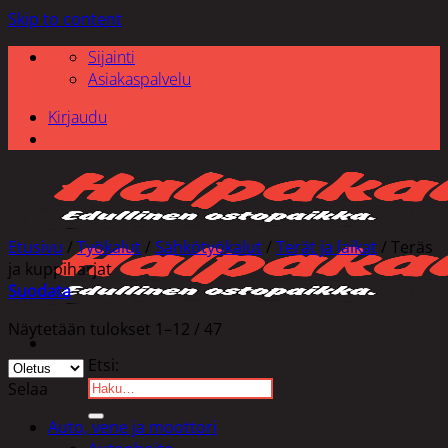
Skip to content
Sijainti
Asiakaspalvelu
Kirjaudu
Etusivu
/
Työkalut
/
Sähkötyökalut
/
Terät ja laikat
/
Teräs
ja kuppiharjat
Suodata
Näytetään tulokset 1–12 / 47
Etsi:
Selaa
Auto, vene ja moottori