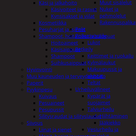
Muut sisälelut
Käsi ja jalkahoito
Nuket ja
Käsivoiteet ja rasvat
pehmolelut
Kynsisakset ja viilat
Rakennuspalika
Kosmetiikka
Pelit
Pesuharjat ja -sienet
Polkupyöräily
Shampoot, hoitaineet ja saippuat
Lukot
Hoitoaineet
Retkeily
Käsisaippuat
Keittimet ja ruokailu
Shampoot
Kylmälaukut
Suihkusaippuat
Makuupussit ja
Hyvinvointi
alustat
Muu kauneuden ja terveydenhoito
Teltat
Paperit
Urheiluvälineet
Pyykinpesu
Kypärät ja
Kuivaus
suojaimet
Pesuaineet
Talviurheilu
Pesupussit
Hiihtäminen
Silitysraudat ja silityslaudat
Jääkiekko
Siivous
Vesiurheilu ja
Liinat ja sienet