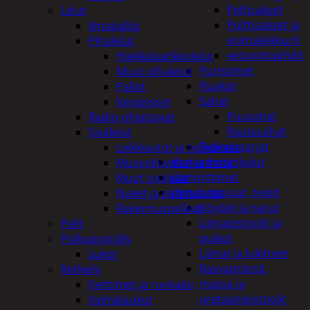
Peltisakset
Lelut
Pulttisakset ja
Ilmapallot
voimaleikkurit
Pihalelut
vetoniittipihdit
Hiekkalaatikkolelut
Puristimet
Muut pihalelut
Puukot
Pallot
Sahat
Vesipyssyt
Puusahat
Radio-ohjattavat
Rautasahat
Sisälelut
Työkalusarjat
Leikkiautot ja työkoneet
Korjaamotyökalut
Muovailuvahat ja limat
Lämmittimet
Muut sisälelut
Liimat, massat, teipit
Nuket ja pehmolelut
Köydet ja narut
Rakennuspalikat
Liimapistoolit ja
Pelit
puikot
Polkupyöräily
Liimat ja lukitteet
Lukot
Rasvaprässit,
Retkeily
massa ja
Keittimet ja ruokailu
uretaanipistoolit
Kylmälaukut