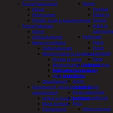
Naiset
Puutarhakalusteet
Hanskat
Keinut
Paidat ja
Pehmusteet
housut
Pöydät, tuolit ja kalusteryhmät
Sukat ja
Puutarhakoneet
säärystim
Kärryt
Päähineet
Lehtipuhaltimet
Hatut
Metsurin työkalut
Huivit
Halkomakoneet
Lippalakit
Moottorisahat ja tarvikkeet
Pipot
Kirveet ja sahat
Sadeasut
Moottorisahat ja raivaussahat
Auto, vene ja moottori
Tukkisakset ja sahapukit
Autonhoito
Viilat ja teräketjut
Auton
Oksasilppurit
sisäpuhdistus
Painepesurit, vesiautomaatit ja
Ilmanraikastimet
uppopumput
Korjausmaalikynät
Letkut ja muut tarvikkeet
Pesu
Muut pumput
Kiillotuskoneet
Painepesurit