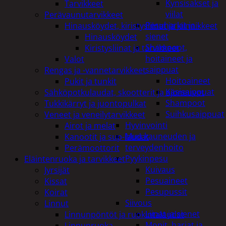
Kynsisakset ja
Tarvikkeet
viilat
Perävaunutarvikkeet
Pesuharjat ja -
Hinausköydet, kiristysliinat ja kiinnikkeet
sienet
Hinausköydet
Shampoot,
Kiristysliinat ja tarvikkeet
hoitaineet ja
Valot
saippuat
Rengas ja -vannetarvikkeet
Hoitoaineet
Pukit ja tunkit
Käsisaippuat
Sähköpotkulaudat, skootterit ja ajoneuvot
Shampoot
Tukkikärryt ja juontopulkat
Suihkusaippuat
Veneet ja veneilytarvikkeet
Hyvinvointi
Airot ja melat
Muu kauneuden ja
Kanootit ja sup-laudat
terveydenhoito
Perämoottorit
Pyykinpesu
Eläintenruoka ja tarvikkeet
Kuivaus
Jyrsijät
Pesuaineet
Kissat
Pesupussit
Koirat
Siivous
Linnut
Liinat ja sienet
Linnunpöntöt ja ruokintalaudat
Mopit, harjat ja
Linnunruoka