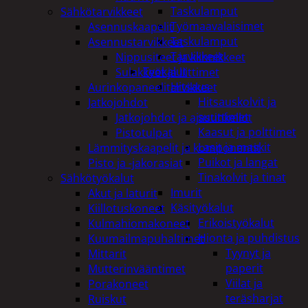
Taskulamput
Sähkötarvikkeet
Työmaavalaisimet
Asennuskaapelit
Taskulamput
Asennustarvikkeet
Tarvikkeet
Nippusiteet ja kiinnikkeet
Työkalut
Sulakkeet ja liittimet
Hitsaus
Aurinkopaneelitarvikkeet
Hitsauskolvit ja
Jatkojohdot
suuttimet
Jatkojohdot ja ajastinkellot
Kaasut ja polttimet
Pistotulpat
Lasit ja maskit
Lämmityskaapelit ja komponentit
Puikot ja langat
Pisto ja -jakorasiat
Tinakolvit ja tinat
Sähkötyökalut
Imurit
Akut ja laturit
Käsityökalut
Kiillotuskoneet
Erikoistyökalut
Kulmahiomakoneet
Hionta ja puhdistus
Kuumailmapuhaltimet
Tyynyt ja
Mittarit
paperit
Mutterinvääntimet
Viilat ja
Porakoneet
teräsharjat
Ruiskut