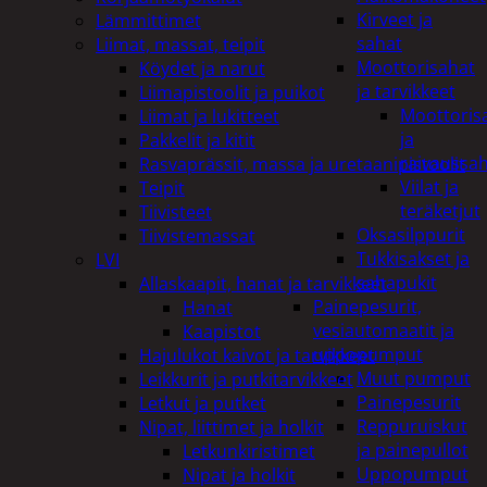
Kirveet ja
Lämmittimet
sahat
Liimat, massat, teipit
Moottorisahat
Köydet ja narut
ja tarvikkeet
Liimapistoolit ja puikot
Moottoris
Liimat ja lukitteet
ja
Pakkelit ja kitit
raivaussa
Rasvaprässit, massa ja uretaanipistoolit
Viilat ja
Teipit
teräketjut
Tiivisteet
Oksasilppurit
Tiivistemassat
Tukkisakset ja
LVI
sahapukit
Allaskaapit, hanat ja tarvikkeet
Painepesurit,
Hanat
vesiautomaatit ja
Kaapistot
uppopumput
Hajulukot kaivot ja tarvikkeet
Muut pumput
Leikkurit ja putkitarvikkeet
Painepesurit
Letkut ja putket
Reppuruiskut
Nipat, liittimet ja holkit
ja painepullot
Letkunkiristimet
Uppopumput
Nipat ja holkit