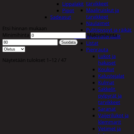
tarvikkeet
Lippalakit
Maaliruiskut ja
Pipot
tarvikkeet
Sadeasut
Naulaimet
Etsi hinnan mukaan
Pulttipyssyt ja räikät
Minimihinta
Maksimihinta
Rakennusmateriaalit
Listat
Suodata
Pienrauta
Lukot ja
Näytetään tulokset 1–12 / 47
hakaset
Koukut
Kalustejalat
Kulmat
Sakkelit,
pylpyrät ja
tarvikkeet
Saranat
Vaijerilukot ja
klemmarit
Vetimet ja