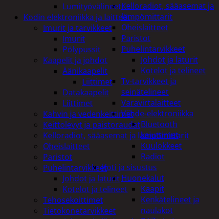
Kelloradiot, sääasemat ja
Lumityövälineet
lämpömittarit
Kodin elektroniikka ja laitteet
Oheislaitteet
Imurit ja tarvikkeet
Paristot
Imurit
Puhelintarvikkeet
Pölypussit
Johdot ja laturit
Kaapelit ja johdot
Kotelot ja telineet
Äänikaapelit
Tv-tarvikkeet ja
Liittimet
seinätelineet
Datakaapelit
Varavirtalaitteet
Liittimet
Viihde-elektroniikka
Kahvin ja vedenkeittimet
Bluetooth
Keittolevyt ja paistoraudat
kaiuttimet
Kelloradiot, sääasemat ja lämpömittarit
Kuulokkeet
Oheislaitteet
Radiot
Paristot
Koti ja sisustus
Puhelintarvikkeet
Huonekalut
Johdot ja laturit
Kaapit
Kotelot ja telineet
Kenkätelineet ja
Tehosekoittimet
naulakot
Tietokonetarvikkeet