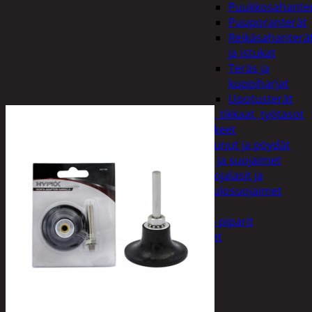
Puukkosahante
Puuporanterät
Reikäsahanterä
ja istukat
Teräs ja
kuppiharjat
Upotusterät
Telineet, tikkaat, työtasot
ja tarvikkeet
Vaunut ja pöydät
Työasut ja suojaimet
Suojalasit ja
kuulosuojaimet
Elintarvikkeet
Keksit ja piparit
Mausteet
Etsi:
Ostoskori /
0,00
€