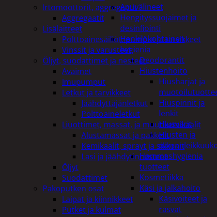
Apuvälineet
Irtomoottorit, aggregaatit
Hengityssuojaimet ja
Aggregaatit
desinfiointi
Lisälaitteet
Henkilökohtainen
Polttoainesäiliöt, pumput ja tarvikkeet
hygienia
Vinssit ja varusteet
Deodorantit
Öljyt, suodattimet ja nesteet
Hiustenhoito
Avaimet
Hiusharjat ja
Imupumput
muotoilutuotte
Letkut ja tarvikkeet
Hiuspinnit ja
Jäähdyttäjänletkut
lenkit
Polttoaineletkut
Hiusvärit
Liuottimet, massat, ja muut kemikaalit
Hiusten ja
Alustamassat ja pakkelit
parranleikkuuk
Kemikaalit, sprayt ja silikonit
Hammashygienia
Lasi ja jäähdytinnesteet
tuotteet
Öljyt
Kosmetiikka
Suodattimet
Käsi ja jalkahoito
Pakoputken osat
Käsivoiteet ja
Laipat ja kiinnikkeet
rasvat
Putket ja kulmat