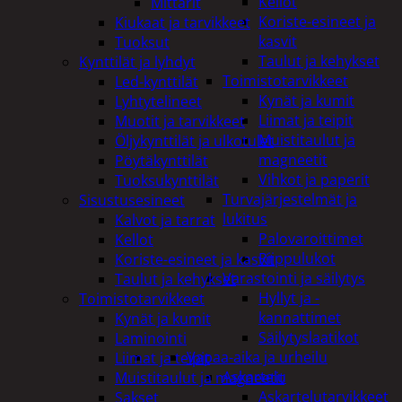
Kellot
Mittarit
Koriste-esineet ja
Kiukaat ja tarvikkeet
kasvit
Tuoksut
Taulut ja kehykset
Kynttilät ja lyhdyt
Toimistotarvikkeet
Led-kynttilät
Kynät ja kumit
Lyhtytelineet
Liimat ja teipit
Muotit ja tarvikkeet
Muistitaulut ja
Öljykynttilät ja ulkotulet
magneetit
Pöytäkynttilät
Vihkot ja paperit
Tuoksukynttilät
Turvajärjestelmät ja
Sisustusesineet
lukitus
Kalvot ja tarrat
Palovaroittimet
Kellot
Riippulukot
Koriste-esineet ja kasvit
Varastointi ja säilytys
Taulut ja kehykset
Hyllyt ja -
Toimistotarvikkeet
kannattimet
Kynät ja kumit
Säilytyslaatikot
Laminointi
Vapaa-aika ja urheilu
Liimat ja teipit
Askartelu
Muistitaulut ja magneetit
Askartelutarvikkeet
Sakset