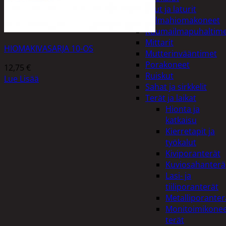
Akut ja laturit
Kulmahiomakoneet
Kuumailmapuhaltim
Mittarit
HIOMAKIVASARJA 10-OS
Mutterinvääntimet
Porakoneet
12,75
€
Ruiskut
Lue Lisää
Sahat ja sirkkelit
Terät ja laikat
Hionta ja
katkaisu
Kierretapit ja
työkalut
Kiviporanterät
Kuviosahanterä
Lasi- ja
tiiliporanterät
Metalliporanter
Monitoimikone
terät