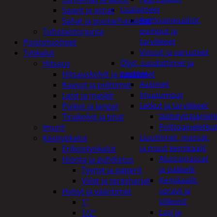
Lisälaitteet
Saavit ja astiat
Polttoainesäiliöt,
Sahat ja puutarhasakset
pumput ja
Tuholaistorjunta
tarvikkeet
Poistotuotteet
Vinssit ja varusteet
Työkalut
Öljyt, suodattimet ja
Hitsaus
nesteet
Hitsauskolvit ja suuttimet
Avaimet
Kaasut ja polttimet
Imupumput
Lasit ja maskit
Letkut ja tarvikkeet
Puikot ja langat
Jäähdyttäjänlet
Tinakolvit ja tinat
Polttoaineletku
Imurit
Liuottimet, massat,
Käsityökalut
ja muut kemikaalit
Erikoistyökalut
Alustamassat
Hionta ja puhdistus
ja pakkelit
Tyynyt ja paperit
Kemikaalit,
Viilat ja teräsharjat
sprayt ja
Hylsyt ja vääntimet
silikonit
1"
Lasi ja
1/2"