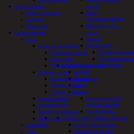
varret
Elintarvikkeet
Muut
Keksit ja piparit
siivoustarvikkeet
Makeiset
Roskapussit ja -
Mausteet
astiat
Kausituotteet
Sankot
Joulu
Pesuaineet
Joulu- ja kausivalot
Viemärinavausa
Eläimet ja tontut
Yleispesuaineet
Kyntteliköt
Eläintenruoka ja tarvikkeet
Valoketjut ja kuusenvalot
Jyrsijät
Joulukoristeet
Kissat
Kranssit ja asetelmat
Koirat
Oksakoristeet
Linnut
Tontut ja muut
Linnunpöntöt ja
Joulumakeiset
ruokintalaudat
Joulutekstiilit
Linnunruoka
Kuuset ja valopuut
Kodin elektroniikka ja laitteet
Paketointi
Imurit ja tarvikkeet
Marjastus
Kaapelit ja johdot
Talvi