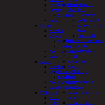
Maalit, lakat ja
Hanskat ja lapaset
ohentimet
Kengät
Liuottimet
Sandaalit
Metallimaalit
Sukat
Spraymaalit ja
Miehet
-lakat
Hanskat
Talomaalit
Kengät
Muuraus, tapetointi
Sandaalit
ja laatoitus
Talvikengät
Pensselit telat ja
Paidat ja housut
lastat
Sukat
Sekoittimet
Naiset
Suojaus
Hanskat
Muut työkalut ja
Kengät
tarvikkeet
Sandaalit
Paineilmatyökalut ja
Paidat ja housut
kompressorit
Sukat ja säärystimet
Letkut, liittimet ja
Päähineet
pistoolit
Hatut
Letkut ja muut
Huivit