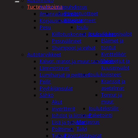
Autonhoito
Tuotevalikoima
Auton sisäpuhdistus
Poistotuotteet
ilmanraikastimet
Kausituotteet
Korjausmaalikynät
Joulu
Pesu
Joulu- ja kausivalot
Kiillotuskoneet ja tarvikkeet
Eläimet ja
Pesuvälineet
tontut
Shampoot ja vahat
Kyntteliköt
Autotarvikkeet
Valoketjut ja
Kalvot, matot ja muut tarvikkeet
kuusenvalot
Lämmittimet
Joulukoristeet
Lumiharjat ja peitteet
Kranssit ja
Peilit
asetelmat
Pyyhkijänsulat
Tontut ja
Sähkö
muut
Akut
Joulutekstiilit
invertterit
Paketointi
Johdot ja liittimet
Marjastus
Lisä ja työvalot
Talvi
Polttimot
Päivittäistavarat
Tulpat