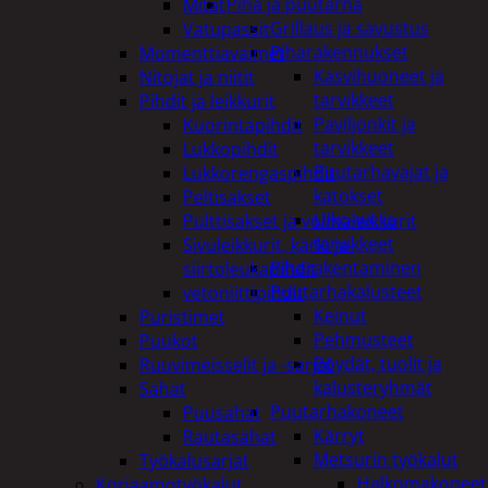
Piha ja puutarha
Mitat
Grillaus ja savustus
Vatupassit
Piharakennukset
Momenttiavaimet
Kasvihuoneet ja
Nitojat ja niitit
tarvikkeet
Pihdit ja leikkurit
Paviljonkit ja
Kuorintapihdit
tarvikkeet
Lukkopihdit
Puutarhavajat ja
Lukkorengaspihdit
katokset
Peltisakset
Ulko-wc ja
Pulttisakset ja voimaleikkurit
tarvikkeet
Sivuleikkurit, kärki ja-
Piharakentaminen
siirtoleukapihdit
Puutarhakalusteet
vetoniittipihdit
Keinut
Puristimet
Pehmusteet
Puukot
Pöydät, tuolit ja
Ruuvimeisselit ja -sarjat
kalusteryhmät
Sahat
Puutarhakoneet
Puusahat
Kärryt
Rautasahat
Metsurin työkalut
Työkalusarjat
Halkomakoneet
Korjaamotyökalut