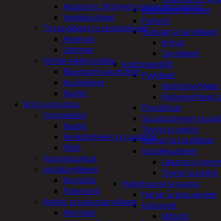
Adapterit, liittimet ja telakointiasemat
Kaasulämmittimet
Verkkolaitteet
Patterit
Tv-tarvikkeet ja seinätelineet
Tulisijat ja tarvikkeet
Antennit
Arinat
Liittimet
Tarvikkeet
Viihde-elektroniikka
Kodintekstiilit
Bluetooth kaiuttimet
Pyyhkeet
Kuulokkeet
Keittiöpyyhkeet
Radiot
Kylpypyyhkeet ja
Koti ja sisustus
Pöytäliinat
Huonekalut
Sisustustyynyt ja pääl
Kaapit
Tyynyt ja peitot
Kenkätelineet ja naulakot
Verhot ja tarvikkeet
Peilit
Vuodevaatteet
Huonetuoksut
Lakanat ja tyyny
Juhlatarvikkeet
Tyynyt ja peitot
Koristelu
Kylpyhuone ja sauna
Paketointi
Harjat ja pesuaineet
Keittiö ja taloustarvikkeet
Kalusteet
Aterimet
Mittarit