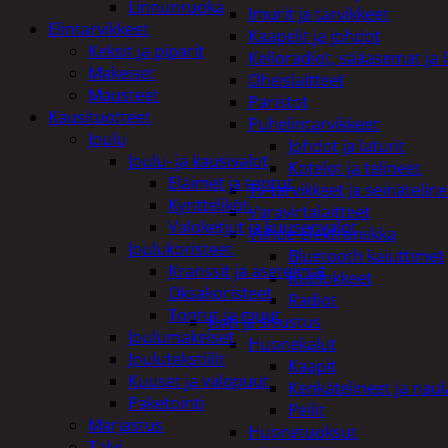
Linnunruoka
Imurit ja tarvikkeet
Elintarvikkeet
Kaapelit ja johdot
Keksit ja piparit
Kelloradiot, sääasemat ja 
Makeiset
Oheislaitteet
Mausteet
Paristot
Kausituotteet
Puhelintarvikkeet
Joulu
Johdot ja laturit
Joulu- ja kausivalot
Kotelot ja telineet
Eläimet ja tontut
Tv-tarvikkeet ja seinäteline
Kyntteliköt
Varavirtalaitteet
Valoketjut ja kuusenvalot
Viihde-elektroniikka
Joulukoristeet
Bluetooth kaiuttimet
Kranssit ja asetelmat
Kuulokkeet
Oksakoristeet
Radiot
Tontut ja muut
Koti ja sisustus
Joulumakeiset
Huonekalut
Joulutekstiilit
Kaapit
Kuuset ja valopuut
Kenkätelineet ja naul
Paketointi
Peilit
Marjastus
Huonetuoksut
Talvi