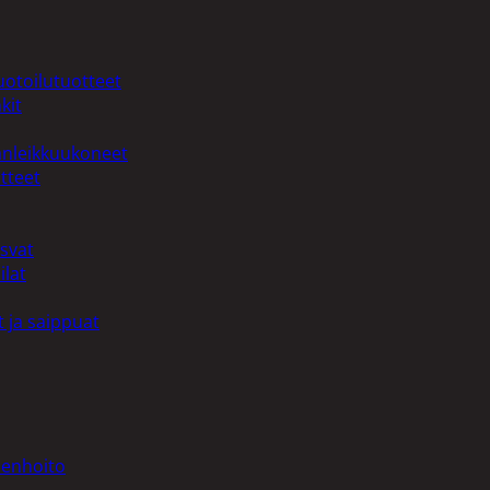
uotoilutuotteet
kit
anleikkuukoneet
tteet
asvat
ilat
 ja saippuat
denhoito