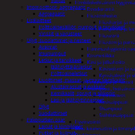
Tulpat
Henkilökohtainen hygienia
Irtomoottorit, aggregaatit
Deodorantit
Aggregaatit
Hiustenhoito
Lisälaitteet
Hiusharjat ja m
Polttoainesäiliöt, pumput ja tarvikkeet
Hiuspinnit ja len
Vinssit ja varusteet
Hiusvärit
Öljyt, suodattimet ja nesteet
Hiusten ja parr
Avaimet
Hammashygienia tuo
Imupumput
Kosmetiikka
Letkut ja tarvikkeet
Käsi ja jalkahoito
Jäähdyttäjänletkut
Käsivoiteet ja r
Polttoaineletkut
Kynsisakset ja vi
Liuottimet, massat, ja muut kemikaalit
Pesuharjat ja -sienet
Alustamassat ja pakkelit
Shampoot, hoitaineet
Kemikaalit, sprayt ja silikonit
Hoitoaineet
Lasi ja jäähdytinnesteet
Käsisaippuat
Öljyt
Shampoot
Suodattimet
Suihkusaippuat
Pakoputken osat
Hyvinvointi
Laipat ja kiinnikkeet
Muu kauneuden ja tervey
Putket ja kulmat