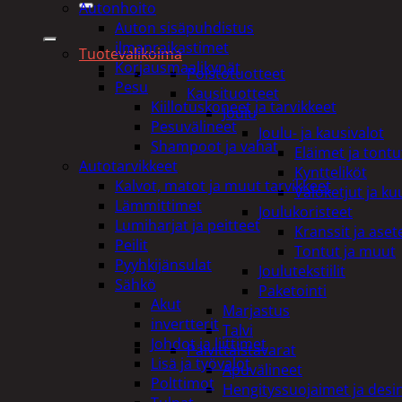
Autonhoito
Auton sisäpuhdistus
ilmanraikastimet
Tuotevalikoima
Korjausmaalikynät
Poistotuotteet
Pesu
Kausituotteet
Kiillotuskoneet ja tarvikkeet
Joulu
Pesuvälineet
Joulu- ja kausivalot
Shampoot ja vahat
Eläimet ja tontu
Autotarvikkeet
Kyntteliköt
Kalvot, matot ja muut tarvikkeet
Valoketjut ja k
Lämmittimet
Joulukoristeet
Lumiharjat ja peitteet
Kranssit ja ase
Peilit
Tontut ja muut
Pyyhkijänsulat
Joulutekstiilit
Sähkö
Paketointi
Akut
Marjastus
invertterit
Talvi
Johdot ja liittimet
Päivittäistavarat
Lisä ja työvalot
Apuvälineet
Polttimot
Hengityssuojaimet ja desin