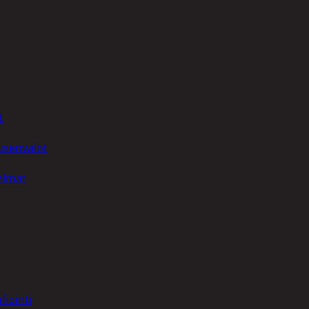
t
uusenvalot
telmat
fiointi