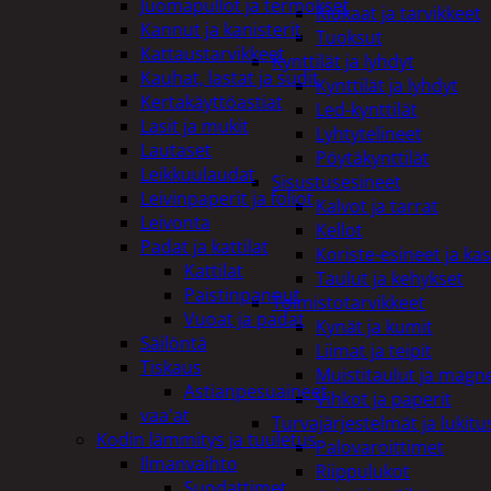
Juomapullot ja termokset
Kiukaat ja tarvikkeet
Kannut ja kanisterit
Tuoksut
Kattaustarvikkeet
Kynttilät ja lyhdyt
Kauhat, lastat ja sudit
Kynttilät ja lyhdyt
Kertakäyttöastiat
Led-kynttilät
Lasit ja mukit
Lyhtytelineet
Lautaset
Pöytäkynttilät
Leikkuulaudat
Sisustusesineet
Leivinpaperit ja foliot
Kalvot ja tarrat
Leivonta
Kellot
Padat ja kattilat
Koriste-esineet ja kas
Kattilat
Taulut ja kehykset
Paistinpannut
Toimistotarvikkeet
Vuoat ja padat
Kynät ja kumit
Säilöntä
Liimat ja teipit
Tiskaus
Muistitaulut ja magne
Astianpesuaineet
Vihkot ja paperit
vaa'at
Turvajärjestelmät ja lukitu
Kodin lämmitys ja tuuletus
Palovaroittimet
Ilmanvaihto
Riippulukot
Suodattimet