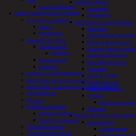
Juhlatarvikkeet
Lumityövälineet
Koristelu
Kodin elektroniikka ja laitteet
Paketointi
Imurit ja tarvikkeet
Keittiö ja taloustarvikkeet
Imurit
Aterimet
Pölypussit
Juomapullot ja termo
Kaapelit ja johdot
Kannut ja kanisterit
Äänikaapelit
Kauhat, lastat ja sudi
Liittimet
Kattaustarvikkeet
Datakaapelit
Kertakäyttöastiat
Liittimet
Lautaset
Kahvin ja vedenkeittimet
Lasit ja mukit
Keittolevyt ja paistoraudat
Leikkuulaudat
Kelloradiot, sääasemat ja lämpömittarit
Padat ja kattilat
Oheislaitteet
Tiskaus
Paristot
Astianpesuaine
Puhelintarvikkeet
Säilöntä
Johdot ja laturit
Kodin lämmitys ja tuuletu
Kotelot ja telineet
Ilmanvaihto
Tehosekoittimet
Suodattimet
Tietokonetarvikkeet
Tuulettimet ja I