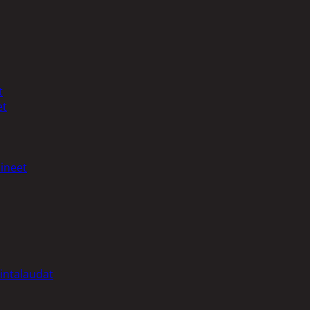
t
et
ineet
intalaudat