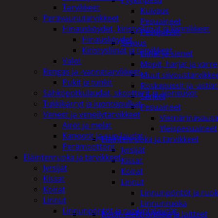
Pyykinpesu
Tarvikkeet
Kuivaus
Perävaunutarvikkeet
Pesuaineet
Hinausköydet, kiristysliinat ja kiinnikkeet
Pesupussit
Hinausköydet
Siivous
Kiristysliinat ja tarvikkeet
Liinat ja sienet
Valot
Mopit, harjat ja varre
Rengas ja -vannetarvikkeet
Muut siivoustarvikke
Pukit ja tunkit
Roskapussit ja -astiat
Sähköpotkulaudat, skootterit ja ajoneuvot
Sankot
Tukkikärryt ja juontopulkat
Pesuaineet
Veneet ja veneilytarvikkeet
Viemärinavausa
Airot ja melat
Yleispesuaineet
Kanootit ja sup-laudat
Eläintenruoka ja tarvikkeet
Perämoottorit
Jyrsijät
Eläintenruoka ja tarvikkeet
Kissat
Jyrsijät
Koirat
Kissat
Linnut
Koirat
Linnunpöntöt ja ruok
Linnut
Linnunruoka
Linnunpöntöt ja ruokintalaudat
Kodin elektroniikka ja laitteet