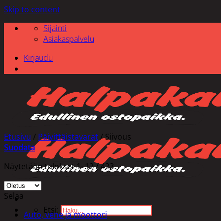
Skip to content
Sijainti
Asiakaspalvelu
Kirjaudu
Etusivu
/
Päivittäistavarat
/
Siivous
Suodata
Näytetään tulokset 1–12 / 423
Selaa
Etsi:
Auto, vene ja moottori