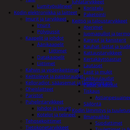
Juhlatarvikkeet
Lumityövälineet
Koristelu
Kodin elektroniikka ja laitteet
Paketointi
Imurit ja tarvikkeet
Keittiö ja taloustarvikkeet
Imurit
Aterimet
Pölypussit
Juomapullot ja termo
Kaapelit ja johdot
Kannut ja kanisterit
Äänikaapelit
Kauhat, lastat ja sudi
Liittimet
Kattaustarvikkeet
Datakaapelit
Kertakäyttöastiat
Liittimet
Lautaset
Kahvin ja vedenkeittimet
Lasit ja mukit
Keittolevyt ja paistoraudat
Leikkuulaudat
Kelloradiot, sääasemat ja lämpömittarit
Padat ja kattilat
Oheislaitteet
Tiskaus
Paristot
Astianpesuaine
Puhelintarvikkeet
Säilöntä
Johdot ja laturit
Kodin lämmitys ja tuuletu
Kotelot ja telineet
Ilmanvaihto
Tehosekoittimet
Suodattimet
Tietokonetarvikkeet
Tuulettimet ja I