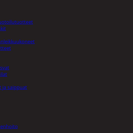
uotoilutuotteet
kit
anleikkuukoneet
tteet
asvat
ilat
 ja saippuat
denhoito