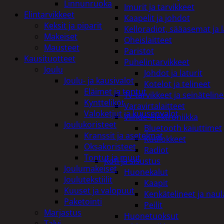
Linnunruoka
Imurit ja tarvikkeet
Elintarvikkeet
Kaapelit ja johdot
Keksit ja piparit
Kelloradiot, sääasemat ja 
Makeiset
Oheislaitteet
Mausteet
Paristot
Kausituotteet
Puhelintarvikkeet
Joulu
Johdot ja laturit
Joulu- ja kausivalot
Kotelot ja telineet
Eläimet ja tontut
Tv-tarvikkeet ja seinäteline
Kyntteliköt
Varavirtalaitteet
Valoketjut ja kuusenvalot
Viihde-elektroniikka
Joulukoristeet
Bluetooth kaiuttimet
Kranssit ja asetelmat
Kuulokkeet
Oksakoristeet
Radiot
Tontut ja muut
Koti ja sisustus
Joulumakeiset
Huonekalut
Joulutekstiilit
Kaapit
Kuuset ja valopuut
Kenkätelineet ja naul
Paketointi
Peilit
Marjastus
Huonetuoksut
Talvi