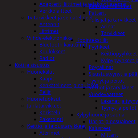
Adapterit, liittimet ja telakointiasemat
Kaasulämmittimet
Verkkolaitteet
Patterit
Tv-tarvikkeet ja seinätelineet
Tulisijat ja tarvikkeet
Antennit
Arinat
Liittimet
Tarvikkeet
Viihde-elektroniikka
Kodintekstiilit
Bluetooth kaiuttimet
Pyyhkeet
Kuulokkeet
Keittiöpyyhkeet
Radiot
Kylpypyyhkeet ja
Koti ja sisustus
Pöytäliinat
Huonekalut
Sisustustyynyt ja pääl
Kaapit
Tyynyt ja peitot
Kenkätelineet ja naulakot
Verhot ja tarvikkeet
Peilit
Vuodevaatteet
Huonetuoksut
Lakanat ja tyyny
Juhlatarvikkeet
Tyynyt ja peitot
Koristelu
Kylpyhuone ja sauna
Paketointi
Harjat ja pesuaineet
Keittiö ja taloustarvikkeet
Kalusteet
Aterimet
Mittarit