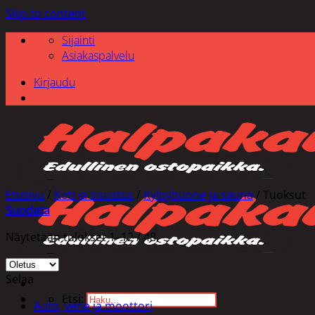
Skip to content
Sijainti
Asiakaspalvelu
Kirjaudu
Etusivu
/
Koti ja sisustus
/
Kylpyhuone ja sauna
/
Tuoksut
Suodata
Näytetään tulokset 1–12 / 48
Selaa
Etsi:
Auto, vene ja moottori