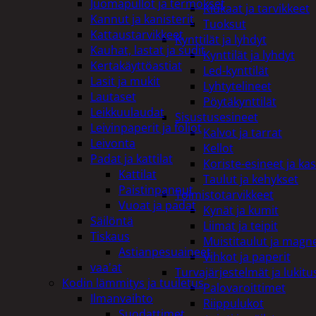
Juomapullot ja termokset
Kiukaat ja tarvikkeet
Kannut ja kanisterit
Tuoksut
Kattaustarvikkeet
Kynttilät ja lyhdyt
Kauhat, lastat ja sudit
Kynttilät ja lyhdyt
Kertakäyttöastiat
Led-kynttilät
Lasit ja mukit
Lyhtytelineet
Lautaset
Pöytäkynttilät
Leikkuulaudat
Sisustusesineet
Leivinpaperit ja foliot
Kalvot ja tarrat
Leivonta
Kellot
Padat ja kattilat
Koriste-esineet ja kas
Kattilat
Taulut ja kehykset
Paistinpannut
Toimistotarvikkeet
Vuoat ja padat
Kynät ja kumit
Säilöntä
Liimat ja teipit
Tiskaus
Muistitaulut ja magne
Astianpesuaineet
Vihkot ja paperit
vaa'at
Turvajärjestelmät ja lukitu
Kodin lämmitys ja tuuletus
Palovaroittimet
Ilmanvaihto
Riippulukot
Suodattimet