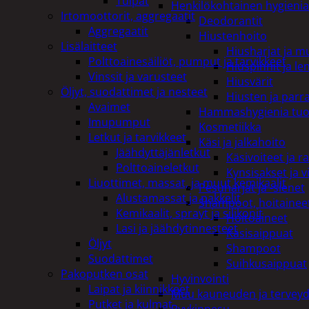
Tulpat
Henkilökohtainen hygienia
Irtomoottorit, aggregaatit
Deodorantit
Aggregaatit
Hiustenhoito
Lisälaitteet
Hiusharjat ja m
Polttoainesäiliöt, pumput ja tarvikkeet
Hiuspinnit ja len
Vinssit ja varusteet
Hiusvärit
Öljyt, suodattimet ja nesteet
Hiusten ja parr
Avaimet
Hammashygienia tuo
Imupumput
Kosmetiikka
Letkut ja tarvikkeet
Käsi ja jalkahoito
Jäähdyttäjänletkut
Käsivoiteet ja r
Polttoaineletkut
Kynsisakset ja vi
Liuottimet, massat, ja muut kemikaalit
Pesuharjat ja -sienet
Alustamassat ja pakkelit
Shampoot, hoitaineet
Kemikaalit, sprayt ja silikonit
Hoitoaineet
Lasi ja jäähdytinnesteet
Käsisaippuat
Öljyt
Shampoot
Suodattimet
Suihkusaippuat
Pakoputken osat
Hyvinvointi
Laipat ja kiinnikkeet
Muu kauneuden ja tervey
Putket ja kulmat