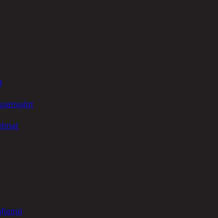
t
uusenvalot
telmat
fiointi