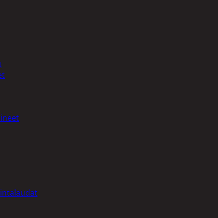
t
et
ineet
intalaudat