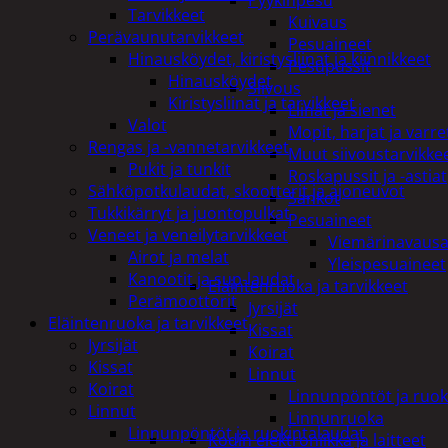
Pyykinpesu
Tarvikkeet
Kuivaus
Perävaunutarvikkeet
Pesuaineet
Hinausköydet, kiristysliinat ja kiinnikkeet
Pesupussit
Hinausköydet
Siivous
Kiristysliinat ja tarvikkeet
Liinat ja sienet
Valot
Mopit, harjat ja varre
Rengas ja -vannetarvikkeet
Muut siivoustarvikke
Pukit ja tunkit
Roskapussit ja -astiat
Sähköpotkulaudat, skootterit ja ajoneuvot
Sankot
Tukkikärryt ja juontopulkat
Pesuaineet
Veneet ja veneilytarvikkeet
Viemärinavausa
Airot ja melat
Yleispesuaineet
Kanootit ja sup-laudat
Eläintenruoka ja tarvikkeet
Perämoottorit
Jyrsijät
Eläintenruoka ja tarvikkeet
Kissat
Jyrsijät
Koirat
Kissat
Linnut
Koirat
Linnunpöntöt ja ruok
Linnut
Linnunruoka
Linnunpöntöt ja ruokintalaudat
Kodin elektroniikka ja laitteet