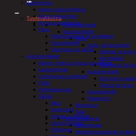
Autonhoito
Auton sisäpuhdistus
ilmanraikastimet
Tuotevalikoima
Korjausmaalikynät
Poistotuotteet
Pesu
Kausituotteet
Kiillotuskoneet ja tarvikkeet
Joulu
Pesuvälineet
Joulu- ja kausivalot
Shampoot ja vahat
Eläimet ja tontu
Autotarvikkeet
Kyntteliköt
Kalvot, matot ja muut tarvikkeet
Valoketjut ja k
Lämmittimet
Joulukoristeet
Lumiharjat ja peitteet
Kranssit ja ase
Peilit
Tontut ja muut
Pyyhkijänsulat
Joulutekstiilit
Sähkö
Paketointi
Akut
Marjastus
invertterit
Talvi
Johdot ja liittimet
Päivittäistavarat
Lisä ja työvalot
Apuvälineet
Polttimot
Hengityssuojaimet ja desin