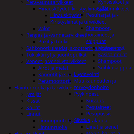
Kynsisakset ja
Perävaunutarvikkeet
viilat
Hinausköydet, kiristysliinat ja kiinnikkeet
Pesuharjat ja -
Hinausköydet
sienet
Kiristysliinat ja tarvikkeet
Shampoot,
Valot
hoitaineet ja
Rengas ja -vannetarvikkeet
saippuat
Pukit ja tunkit
Hoitoaineet
Sähköpotkulaudat, skootterit ja ajoneuvot
Käsisaippuat
Tukkikärryt ja juontopulkat
Shampoot
Veneet ja veneilytarvikkeet
Suihkusaippuat
Airot ja melat
Hyvinvointi
Kanootit ja sup-laudat
Muu kauneuden ja
Perämoottorit
terveydenhoito
Eläintenruoka ja tarvikkeet
Pyykinpesu
Jyrsijät
Kuivaus
Kissat
Pesuaineet
Koirat
Pesupussit
Linnut
Siivous
Linnunpöntöt ja ruokintalaudat
Liinat ja sienet
Linnunruoka
Mopit, harjat ja
Elintarvikkeet