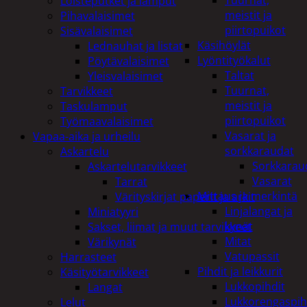
Tuurnat,
Loisteputket ja lamput
meistit ja
Pihavalaisimet
piirtopuikot
Sisävalaisimet
Käsihöylät
Lednauhat ja listat
Lyöntityökalut
Pöytävalaisimet
Taltat
Yleisvalaisimet
Tuurnat,
Tarvikkeet
meistit ja
Taskulamput
piirtopuikot
Työmaavalaisimet
Vasarat ja
Vapaa-aika ja urheilu
sorkkaraudat
Askartelu
Sorkkarau
Askartelutarvikkeet
Vasarat
Tarrat
Mittaus ja merkintä
Värityskirjat paperit ja arkit
Linjalangat ja
Miniatyyri
kynät
Sakset, liimat ja muut tarvikkeet
Mitat
Värikynät
Vatupassit
Harrasteet
Pihdit ja leikkurit
Käsityötarvikkeet
Lukkopihdit
Langat
Lukkorengaspih
Lelut