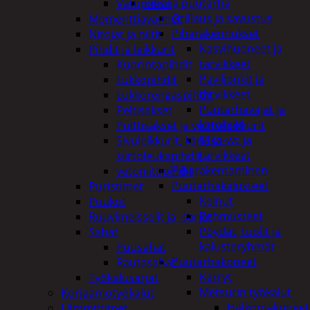
Piha ja puutarha
Vatupassit
Grillaus ja savustus
Momenttiavaimet
Piharakennukset
Nitojat ja niitit
Kasvihuoneet ja
Pihdit ja leikkurit
tarvikkeet
Kuorintapihdit
Paviljonkit ja
Lukkopihdit
tarvikkeet
Lukkorengaspihdit
Puutarhavajat ja
Peltisakset
katokset
Pulttisakset ja voimaleikkurit
Ulko-wc ja
Sivuleikkurit, kärki ja-
tarvikkeet
siirtoleukapihdit
Piharakentaminen
vetoniittipihdit
Puutarhakalusteet
Puristimet
Keinut
Puukot
Pehmusteet
Ruuvimeisselit ja -sarjat
Pöydät, tuolit ja
Sahat
kalusteryhmät
Puusahat
Puutarhakoneet
Rautasahat
Kärryt
Työkalusarjat
Metsurin työkalut
Korjaamotyökalut
Halkomakoneet
Lämmittimet