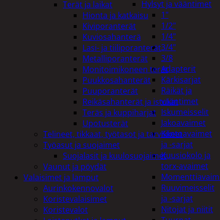
Hylsyt ja vääntimet
Terät ja laikat
1"
Hionta ja katkaisu
1/2"
Kiviporanterät
1/4"
Kuviosahanterä
3/4"
Lasi- ja tiiliporanterät
3/8
Metalliporanterät
Adapterit
Monitoimikoneen terät
Kärkisarjat
Puukkosahanterät
Räikät ja
Puuporanterät
vääntimet
Reikäsahanterät ja istukat
Iskumeisselit
Teräs ja kuppiharjat
Jakoavaimet
Upotusterät
Kiintoavaimet
Telineet, tikkaat, työtasot ja tarvikkeet
ja -sarjat
Työasut ja suojaimet
Kuusiokolo ja
Suojalasit ja kuulosuojaimet
torx-avaimet
Vaunut ja pöydät
Momenttiavaim
Valaisimet ja lamput
Ruuvimeisselit
Aurinkokennovalot
ja -sarjat
Koristevalaisimet
Nitojat ja niitit
Koristevalot