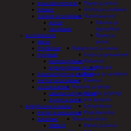
Tyynyt ja peitot
Kaasulämmittimet
Verhot ja tarvikkeet
Patterit
Vuodevaatteet
Tulisijat ja tarvikkeet
Lakanat ja
Arinat
tyynynlinat
Tarvikkeet
Tyynyt ja
Kodintekstiilit
peitot
Matot
Kylpyhuone ja sauna
Pöytäliinat
Harjat ja pesuaineet
Pyyhkeet
Kalusteet
Keittiöpyyhkeet
Mittarit
Kylpypyyhkeet ja takit
Kiukaat ja tarvikkeet
Sisustustyynyt ja päälliset
Tuoksut
Verhot ja tarvikkeet
Kynttilät ja lyhdyt
Vuodevaatteet
Kynttilät ja lyhdyt
Lakanat ja tyynynlinat
Led-kynttilät
Tyynyt ja peitot
Lyhtytelineet
Kylpyhuone ja sauna
Pöytäkynttilät
Harjat ja pesuaineet
Sisustusesineet
Kalusteet
Kalvot ja tarrat
Mittarit