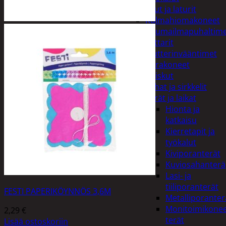
Akut ja laturit
Kulmahiomakoneet
Kuumailmapuhaltim
Mittarit
Mutterinvääntimet
Porakoneet
Ruiskut
Sahat ja sirkkelit
Terät ja laikat
Hionta ja
katkaisu
Kierretapit ja
työkalut
Kiviporanterät
Kuviosahanterä
Lasi- ja
tiiliporanterät
FESTI PAPERIKÖYNNÖS 3,6M
Metalliporanter
Monitoimikone
2,29
€
terät
Lisää ostoskoriin