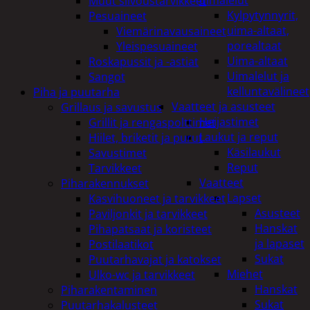
uimalelut
Muut siivoustarvikkeet
Kylpytynnyrit,
Pesuaineet
uima-altaat,
Viemärinavausaineet
porealtaat
Yleispesuaineet
Uima-altaat
Roskapussit ja -astiat
Uimalelut ja
Sangot
kelluntavälineet
Piha ja puutarha
Vaatteet ja asusteet
Grillaus ja savustus
Heijastimet
Grillit ja rengaspolttimet
Laukut ja reput
Hiilet, briketit ja purut
Käsilaukut
Savustimet
Reput
Tarvikkeet
Vaatteet
Piharakennukset
Lapset
Kasvihuoneet ja tarvikkeet
Asusteet
Paviljonkit ja tarvikkeet
Hanskat
Pihapatsaat ja koristeet
ja lapaset
Postilaatikot
Sukat
Puutarhavajat ja katokset
Miehet
Ulko-wc ja tarvikkeet
Hanskat
Piharakentaminen
Sukat
Puutarhakalusteet