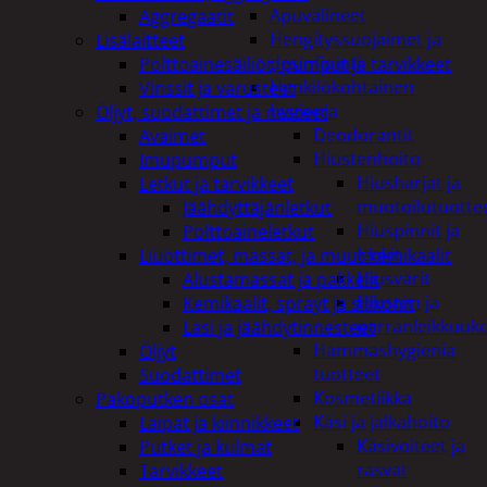
Apuvälineet
Aggregaatit
Hengityssuojaimet ja
Lisälaitteet
desinfiointi
Polttoainesäiliöt, pumput ja tarvikkeet
Henkilökohtainen
Vinssit ja varusteet
hygienia
Öljyt, suodattimet ja nesteet
Deodorantit
Avaimet
Hiustenhoito
Imupumput
Hiusharjat ja
Letkut ja tarvikkeet
muotoilutuotte
Jäähdyttäjänletkut
Hiuspinnit ja
Polttoaineletkut
lenkit
Liuottimet, massat, ja muut kemikaalit
Hiusvärit
Alustamassat ja pakkelit
Hiusten ja
Kemikaalit, sprayt ja silikonit
parranleikkuuk
Lasi ja jäähdytinnesteet
Hammashygienia
Öljyt
tuotteet
Suodattimet
Kosmetiikka
Pakoputken osat
Käsi ja jalkahoito
Laipat ja kiinnikkeet
Käsivoiteet ja
Putket ja kulmat
rasvat
Tarvikkeet