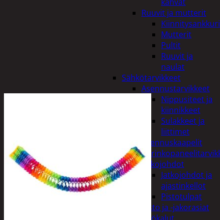
kahvat
Ruuvit ja mutterit
Kiinnitysankkuri
Mutterit
Pultit
Ruuvit ja
naulat
Sähkötarvikkeet
Asennustarvikkeet
Nippusiteet ja
kiinnikkeet
Sulakkeet ja
liittimet
Asennuskaapelit
Aurinkopaneelitarvik
Jatkojohdot
Jatkojohdot ja
ajastinkellot
Pistotulpat
Pisto ja -jakorasiat
Sähkötyökalut