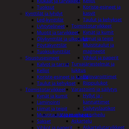
Kellot
Kiukaat ja tarvikkeet
Koriste-esineet ja
Tuoksut
kasvit
Kynttilät ja lyhdyt
Taulut ja kehykset
Led-kynttilät
Toimistotarvikkeet
Lyhtytelineet
Kynät ja kumit
Muotit ja tarvikkeet
Liimat ja teipit
Öljykynttilät ja ulkotulet
Muistitaulut ja
Pöytäkynttilät
magneetit
Tuoksukynttilät
Vihkot ja paperit
Sisustusesineet
Turvajärjestelmät ja
Kalvot ja tarrat
lukitus
Kellot
Palovaroittimet
Koriste-esineet ja kasvit
Riippulukot
Taulut ja kehykset
Varastointi ja säilytys
Toimistotarvikkeet
Hyllyt ja -
Kynät ja kumit
kannattimet
Laminointi
Säilytyslaatikot
Liimat ja teipit
Vapaa-aika ja urheilu
Muistitaulut ja magneetit
Askartelu
Sakset
Askartelutarvikkeet
Vihkot ja paperit