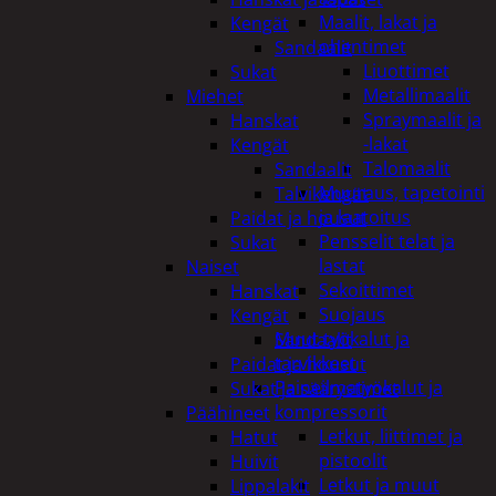
Maalit, lakat ja
Kengät
ohentimet
Sandaalit
Liuottimet
Sukat
Metallimaalit
Miehet
Spraymaalit ja
Hanskat
-lakat
Kengät
Talomaalit
Sandaalit
Muuraus, tapetointi
Talvikengät
ja laatoitus
Paidat ja housut
Pensselit telat ja
Sukat
lastat
Naiset
Sekoittimet
Hanskat
Suojaus
Kengät
Muut työkalut ja
Sandaalit
tarvikkeet
Paidat ja housut
Paineilmatyökalut ja
Sukat ja säärystimet
kompressorit
Päähineet
Letkut, liittimet ja
Hatut
pistoolit
Huivit
Letkut ja muut
Lippalakit