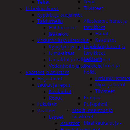
Teipit
Teltat
Tiivisteet
Urheiluvälineet
LVI
Kypärät ja suojaimet
Allaskaapit, hanat ja
Talviurheilu
tarvikkeet
Hiihtäminen
Hanat
Jääkiekko
Kaapistot
Vesiurheilu ja uimalelut
Hajulukot, kaivot ja
Kylpytynnyrit ja porealtaat
tarvikkeet
Uima-altaat
Leikkurit
Uimalelut ja kelluntavälineet
Nipat, liittimet ja
Vedenhoito ja tarvikkeet
holkit
Vaatteet ja asusteet
Letkunkiristime
Heijastimet
Nipat ja holkit
Laukut ja reput
Tiivisteet
Käsilaukut
Pumput
Reput
Putkipihdit
Lukulasit
Maalit, muuraus ja
Vaatteet
tarvikkeet
Lapset
Maalikaukalot ja -
Asusteet
astiat
Hanskat ja lapaset