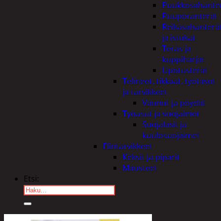
Puukkosahante
Puuporanterät
Reikäsahanterä
ja istukat
Teräs ja
kuppiharjat
Upotusterät
Telineet, tikkaat, työtasot
ja tarvikkeet
Vaunut ja pöydät
Työasut ja suojaimet
Suojalasit ja
kuulosuojaimet
Elintarvikkeet
Keksit ja piparit
Mausteet
Etsi:
Ostoskori /
0,00
€