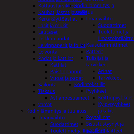
Kodin lämmitys ja
Kattaustarvikkeet
tuuletus
Kauhat, lastat ja sudit
Ilmanvaihto
Kertakäyttöastiat
Suodattimet
Lasit ja mukit
Tuulettimet ja
Lautaset
Ilmastointilaitte
Leikkuulaudat
Kaasulämmittimet
Leivinpaperit ja foliot
Patterit
Leivonta
Tulisijat ja
Padat ja kattilat
tarvikkeet
Kattilat
Arinat
Paistinpannut
Tarvikkeet
Vuoat ja padat
Kodintekstiilit
Säilöntä
Pyyhkeet
Tiskaus
Keittiöpyyhkeet
Astianpesuaineet
Kylpypyyhkeet
vaa'at
ja takit
Kodin lämmitys ja tuuletus
Pöytäliinat
Ilmanvaihto
Sisustustyynyt ja
Suodattimet
päälliset
Tuulettimet ja Ilmastointilaitteet