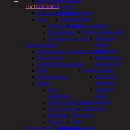
Auton sisäpuhdistus
Tuotevalikoima
ilmanraikastimet
Poistotuotteet
Korjausmaalikynät
Kausituotteet
Pesu
Joulu
Kiillotuskoneet ja tarvikkeet
Joulu- ja kausivalot
Pesuvälineet
Eläimet ja
Shampoot ja vahat
tontut
Autotarvikkeet
Kyntteliköt
Kalvot, matot ja muut tarvikkeet
Valoketjut ja
Lämmittimet
kuusenvalot
Lumiharjat ja peitteet
Joulukoristeet
Peilit
Kranssit ja
Pyyhkijänsulat
asetelmat
Sähkö
Tontut ja
Akut
muut
invertterit
Joulutekstiilit
Johdot ja liittimet
Paketointi
Lisä ja työvalot
Marjastus
Polttimot
Talvi
Tulpat
Päivittäistavarat
Irtomoottorit, aggregaatit