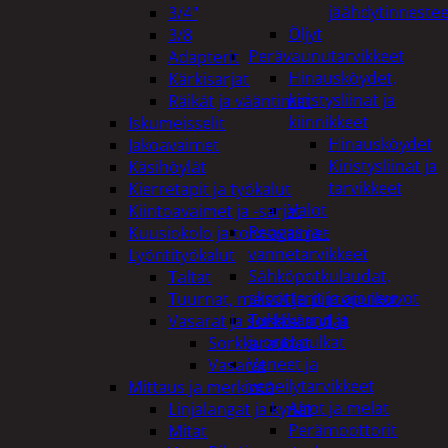
jäähdytinnestee
3/4"
Öljyt
3/8
Perävaunutarvikkeet
Adapterit
Hinausköydet,
Kärkisarjat
kiristysliinat ja
Räikät ja vääntimet
kiinnikkeet
Iskumeisselit
Hinausköydet
Jakoavaimet
Kiristysliinat ja
Käsihöylät
tarvikkeet
Kierretapit ja työkalut
Valot
Kiintoavaimet ja -sarjat
Rengas ja -
Kuusiokolo ja torx-avaimet
vannetarvikkeet
Lyöntityökalut
Sähköpotkulaudat,
Taltat
skootterit ja ajoneuvot
Tuurnat, meistit ja piirtopuikot
Tukkikärryt ja
Vasarat ja sorkkaraudat
juontopulkat
Sorkkaraudat
Veneet ja
Vasarat
veneilytarvikkeet
Mittaus ja merkintä
Airot ja melat
Linjalangat ja kynät
Perämoottorit
Mitat