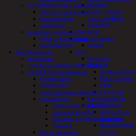
Miniatyyri
Turvajärjestelmät ja lukitus
Sakset, liimat ja
Hälyttimet ja kamerat
muut tarvikkeet
Palovaroittimet
Värikynät
Riippulukot
Harrasteet
Varastointi ja säilytys
Käsityötarvikkeet
Hyllyt ja -kannattimet
Langat
Säilytyslaatikot
Lelut
Päivittäistavarat
Ilmapallot
Apuvälineet
Pihalelut
Hengityssuojaimet ja desinfiointi
Hiekkalaatikkole
Henkilökohtainen hygienia
Muut pihalelut
Aurinkorasvat
Pallot
Deodorantit
Vesipyssyt
Hammashygienia tuotteet
Radio-ohjattavat
Hiustenhoito
Sisälelut
Hiusharjat ja muotoilutuotteet
Leikkiautot ja
Hiuspinnit ja lenkit
työkoneet
Hiusten ja parranleikkuukoneet
Muovailuvahat
Hiusvärit
ja limat
Käsi ja jalkahoito