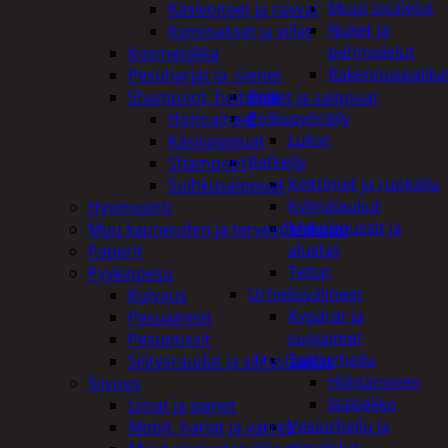
Muut sisälelut
Käsivoiteet ja rasvat
Nuket ja
Kynsisakset ja viilat
pehmolelut
Kosmetiikka
Rakennuspalika
Pesuharjat ja -sienet
Pelit
Shampoot, hoitaineet ja saippuat
Polkupyöräily
Hoitoaineet
Lukot
Käsisaippuat
Retkeily
Shampoot
Keittimet ja ruokailu
Suihkusaippuat
Kylmälaukut
Hyvinvointi
Makuupussit ja
Muu kauneuden ja terveydenhoito
alustat
Paperit
Teltat
Pyykinpesu
Urheiluvälineet
Kuivaus
Kypärät ja
Pesuaineet
suojaimet
Pesupussit
Talviurheilu
Silitysraudat ja silityslaudat
Hiihtäminen
Siivous
Jääkiekko
Liinat ja sienet
Vesiurheilu ja
Mopit, harjat ja varret