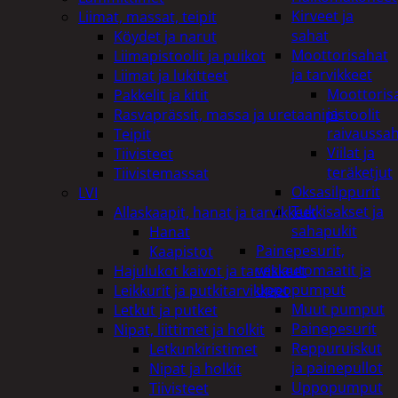
Kirveet ja
Liimat, massat, teipit
sahat
Köydet ja narut
Moottorisahat
Liimapistoolit ja puikot
ja tarvikkeet
Liimat ja lukitteet
Moottoris
Pakkelit ja kitit
ja
Rasvaprässit, massa ja uretaanipistoolit
raivaussa
Teipit
Viilat ja
Tiivisteet
teräketjut
Tiivistemassat
Oksasilppurit
LVI
Tukkisakset ja
Allaskaapit, hanat ja tarvikkeet
sahapukit
Hanat
Painepesurit,
Kaapistot
vesiautomaatit ja
Hajulukot kaivot ja tarvikkeet
uppopumput
Leikkurit ja putkitarvikkeet
Muut pumput
Letkut ja putket
Painepesurit
Nipat, liittimet ja holkit
Reppuruiskut
Letkunkiristimet
ja painepullot
Nipat ja holkit
Uppopumput
Tiivisteet