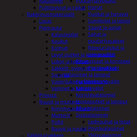
Puutarhatyökalut
Naulaimet
Harjat
Pulttipyssyt ja räikät
Kuokat ja haravat
Rakennusmateriaalit
Lumikolat ja lapiot
Listat
Saavit ja astiat
Pienrauta
Sahat ja
Kalustejalat
puutarhasakset
Koukut
Reppuruiskut ja
Kulmat
painepullot
Levyt putket ja kulmaraudat
Pihapatsaat ja koristeet
Lukot ja hakaset
Postilaatikot
Sakkelit, pylpyrät ja tarvikkeet
Valaisimet ja lamput
Saranat
Aurinkokennovalot
Vaijerilukot ja klemmarit
Koristevalot
Vetimet ja kahvat
Koristevalaisimet
Pressut
Loisteputket ja lamput
Ruuvit ja mutterit
Pihavalaisimet
Kiinnitysankkurit
Sisävalaisimet
Mutterit
Lednauhat ja listat
Pultit
Pöytävalaisimet
Ruuvit ja naulat
Yleisvalaisimet
Sähkötarvikkeet