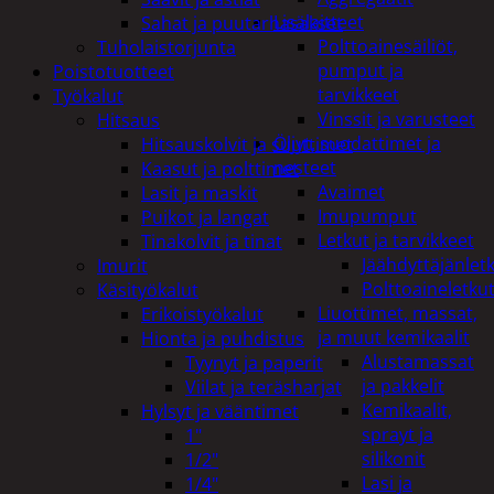
Lisälaitteet
Sahat ja puutarhasakset
Polttoainesäiliöt,
Tuholaistorjunta
pumput ja
Poistotuotteet
tarvikkeet
Työkalut
Vinssit ja varusteet
Hitsaus
Öljyt, suodattimet ja
Hitsauskolvit ja suuttimet
nesteet
Kaasut ja polttimet
Avaimet
Lasit ja maskit
Imupumput
Puikot ja langat
Letkut ja tarvikkeet
Tinakolvit ja tinat
Jäähdyttäjänlet
Imurit
Polttoaineletku
Käsityökalut
Liuottimet, massat,
Erikoistyökalut
ja muut kemikaalit
Hionta ja puhdistus
Alustamassat
Tyynyt ja paperit
ja pakkelit
Viilat ja teräsharjat
Kemikaalit,
Hylsyt ja vääntimet
sprayt ja
1"
silikonit
1/2"
Lasi ja
1/4"