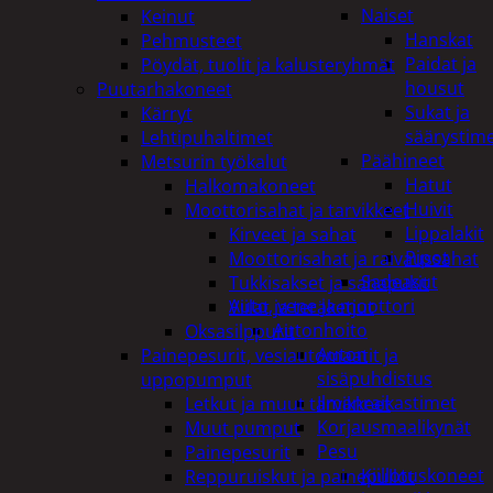
Naiset
Keinut
Hanskat
Pehmusteet
Paidat ja
Pöydät, tuolit ja kalusteryhmät
housut
Puutarhakoneet
Sukat ja
Kärryt
säärystim
Lehtipuhaltimet
Päähineet
Metsurin työkalut
Hatut
Halkomakoneet
Huivit
Moottorisahat ja tarvikkeet
Lippalakit
Kirveet ja sahat
Pipot
Moottorisahat ja raivaussahat
Sadeasut
Tukkisakset ja sahapukit
Auto, vene ja moottori
Viilat ja teräketjut
Autonhoito
Oksasilppurit
Auton
Painepesurit, vesiautomaatit ja
sisäpuhdistus
uppopumput
Ilmanraikastimet
Letkut ja muut tarvikkeet
Korjausmaalikynät
Muut pumput
Pesu
Painepesurit
Kiillotuskoneet
Reppuruiskut ja painepullot