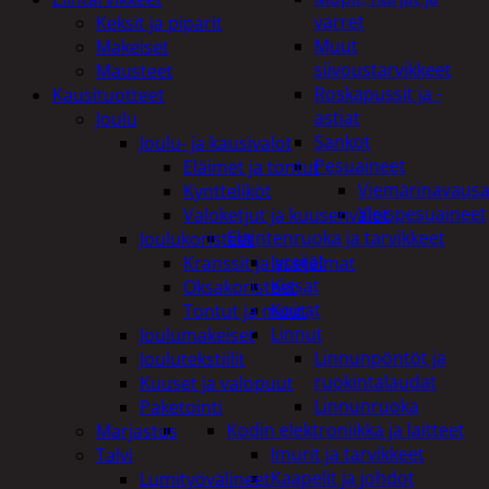
varret
Keksit ja piparit
Muut
Makeiset
siivoustarvikkeet
Mausteet
Roskapussit ja -
Kausituotteet
astiat
Joulu
Sankot
Joulu- ja kausivalot
Pesuaineet
Eläimet ja tontut
Viemärinavausa
Kyntteliköt
Yleispesuaineet
Valoketjut ja kuusenvalot
Eläintenruoka ja tarvikkeet
Joulukoristeet
Jyrsijät
Kranssit ja asetelmat
Kissat
Oksakoristeet
Koirat
Tontut ja muut
Linnut
Joulumakeiset
Linnunpöntöt ja
Joulutekstiilit
ruokintalaudat
Kuuset ja valopuut
Linnunruoka
Paketointi
Kodin elektroniikka ja laitteet
Marjastus
Imurit ja tarvikkeet
Talvi
Kaapelit ja johdot
Lumityövälineet