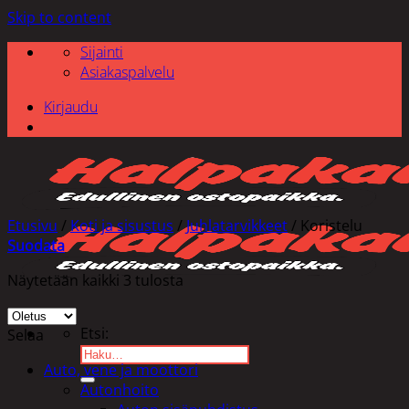
Skip to content
Sijainti
Asiakaspalvelu
Kirjaudu
Etusivu
/
Koti ja sisustus
/
Juhlatarvikkeet
/
Koristelu
Suodata
Näytetään kaikki 3 tulosta
Etsi:
Selaa
Auto, vene ja moottori
Autonhoito