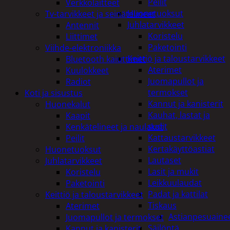
Peilit
Verkkolaitteet
Huonetuoksut
Tv-tarvikkeet ja seinätelineet
Juhlatarvikkeet
Antennit
Koristelu
Liittimet
Paketointi
Viihde-elektroniikka
Keittiö ja taloustarvikkeet
Bluetooth kaiuttimet
Aterimet
Kuulokkeet
Juomapullot ja
Radiot
termokset
Koti ja sisustus
Kannut ja kanisterit
Huonekalut
Kauhat, lastat ja
Kaapit
sudit
Kenkätelineet ja naulakot
Kattaustarvikkeet
Peilit
Kertakäyttöastiat
Huonetuoksut
Lautaset
Juhlatarvikkeet
Lasit ja mukit
Koristelu
Leikkuulaudat
Paketointi
Padat ja kattilat
Keittiö ja taloustarvikkeet
Tiskaus
Aterimet
Astianpesuaine
Juomapullot ja termokset
Säilöntä
Kannut ja kanisterit