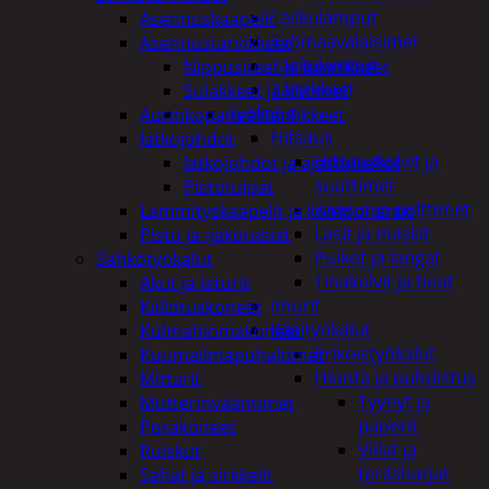
Taskulamput
Asennuskaapelit
Työmaavalaisimet
Asennustarvikkeet
Taskulamput
Nippusiteet ja kiinnikkeet
Tarvikkeet
Sulakkeet ja liittimet
Työkalut
Aurinkopaneelitarvikkeet
Hitsaus
Jatkojohdot
Hitsauskolvit ja
Jatkojohdot ja ajastinkellot
suuttimet
Pistotulpat
Kaasut ja polttimet
Lämmityskaapelit ja komponentit
Lasit ja maskit
Pisto ja -jakorasiat
Puikot ja langat
Sähkötyökalut
Tinakolvit ja tinat
Akut ja laturit
Imurit
Kiillotuskoneet
Käsityökalut
Kulmahiomakoneet
Erikoistyökalut
Kuumailmapuhaltimet
Hionta ja puhdistus
Mittarit
Tyynyt ja
Mutterinvääntimet
paperit
Porakoneet
Viilat ja
Ruiskut
teräsharjat
Sahat ja sirkkelit