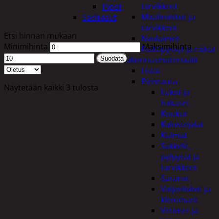
tarvikkeet
Pipot
Maaliruiskut ja
Sadeasut
tarvikkeet
Etsi hinnan mukaan
Naulaimet
Minimihinta
Maksimihinta
Pulttipyssyt ja räikät
Rakennusmateriaalit
Suodata
Listat
Pienrauta
Näytetään kaikki 3 tulosta
Lukot ja
hakaset
Koukut
Kalustejalat
Kulmat
Sakkelit,
pylpyrät ja
tarvikkeet
Saranat
Vaijerilukot ja
klemmarit
Vetimet ja