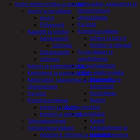
Kelloradiot, sääasemat ja
Kodin elektroniikka ja laitteet
lämpömittarit
Imurit ja tarvikkeet
Oheislaitteet
Imurit
Paristot
Pölypussit
Puhelintarvikkeet
Kaapelit ja johdot
Johdot ja laturit
Äänikaapelit
Kotelot ja telineet
Liittimet
Tv-tarvikkeet ja
Datakaapelit
seinätelineet
Liittimet
Varavirtalaitteet
Kahvin ja vedenkeittimet
Viihde-elektroniikka
Keittolevyt ja paistoraudat
Bluetooth
Kelloradiot, sääasemat ja lämpömittarit
kaiuttimet
Oheislaitteet
Kuulokkeet
Paristot
Radiot
Puhelintarvikkeet
Koti ja sisustus
Johdot ja laturit
Huonekalut
Kotelot ja telineet
Kaapit
Tehosekoittimet
Kenkätelineet ja
Tietokonetarvikkeet
naulakot
Adapterit, liittimet ja telakointiasemat