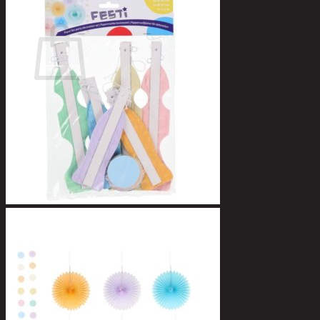
Ostoskori
Ostoskori on tyhjä.
Takaisin kauppaan