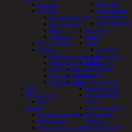
Peltisakset
Ilmapallot
Pulttisakset ja
Pihalelut
voimaleikkurit
Hiekkalaatikkolelut
vetoniittipihdit
Muut pihalelut
Puristimet
Pallot
Puukot
Vesipyssyt
Sahat
Radio-ohjattavat
Puusahat
Sisälelut
Rautasahat
Leikkiautot ja työkoneet
Työkalusarjat
Muovailuvahat ja limat
Korjaamotyökalut
Muut sisälelut
Lämmittimet
Nuket ja pehmolelut
Liimat, massat, teipit
Rakennuspalikat
Köydet ja narut
Pelit
Liimapistoolit ja
Polkupyöräily
puikot
Lukot
Liimat ja lukitteet
Retkeily
Rasvaprässit,
Keittimet ja ruokailu
massa ja
Kylmälaukut
uretaanipistoolit
Makuupussit ja alustat