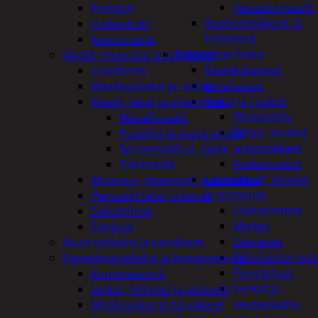
Vesiautomaatit
Pumput
Ruohonleikkurit ja
Putkipihdit
trimmerit
Vesivaraajat
Puutarhan hoito
Maalit, muuraus ja tarvikkeet
Kastelukannut
Liuottimet
Kateharsot
Maalikaukalot ja -astiat
Kukat ja ruukut
Maalit, lakat ja ohentimet
Altakastelu
Metallimaalit
Ketjut, koukut
Puuöljyt ja suoja-aineet
ja kiinnikkeet
Spraymaalit ja -lakat
Kukkaruukut
Talomaalit
Lannoitteet, myrkyt
Muuraus, tapetointi ja laatoitus
ja siemenet
Pensselit telat ja lastat
Lisäravinteet
Sekoittimet
Myrkyt
Suojaus
Siemenet
Muut työkalut ja tarvikkeet
Tuholaistorjunt
Paineilmatyökalut ja kompressorit
Pensastuet
Kompressorit
Verkot ja
Letkut, liittimet ja pistoolit
reunanauha
Maaliruiskut ja tarvikkeet