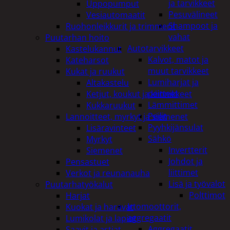
ja tarvikkeet
Uppopumput
Pesuvälineet
Vesiautomaatit
Shampoot ja
Ruohonleikkurit ja trimmerit
vahat
Puutarhan hoito
Autotarvikkeet
Kastelukannut
Kalvot, matot ja
Kateharsot
muut tarvikkeet
Kukat ja ruukut
Lumiharjat ja
Altakastelu
peitteet
Ketjut, koukut ja kiinnikkeet
Lämmittimet
Kukkaruukut
Peilit
Lannoitteet, myrkyt ja siemenet
Pyyhkijänsulat
Lisäravinteet
Sähkö
Myrkyt
Invertterit
Siemenet
Johdot ja
Pensastuet
liittimet
Verkot ja reunanauha
Lisä ja työvalot
Puutarhatyökalut
Polttimot
Harjat
Irtomoottorit,
Kuokat ja haravat
aggregaatit
Lumikolat ja lapiot
Aggregaatit
Saavit ja astiat