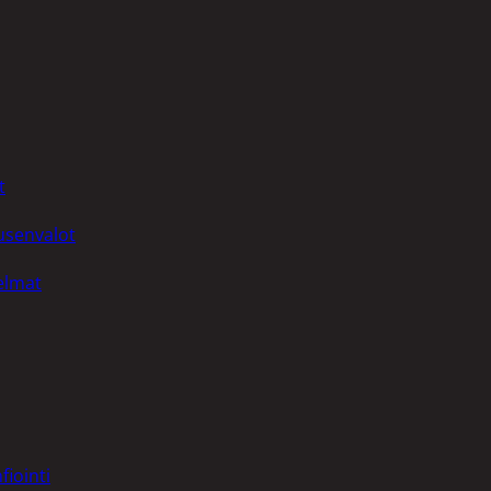
t
uusenvalot
telmat
fiointi