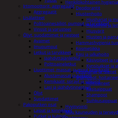
Tulpat
Henkilökohtainen hygienia
Irtomoottorit, aggregaatit
Deodorantit
Aggregaatit
Hiustenhoito
Lisälaitteet
Hiusharjat ja m
Polttoainesäiliöt, pumput ja tarvikkeet
Hiuspinnit ja len
Vinssit ja varusteet
Hiusvärit
Öljyt, suodattimet ja nesteet
Hiusten ja parr
Avaimet
Hammashygienia tuo
Imupumput
Kosmetiikka
Letkut ja tarvikkeet
Käsi ja jalkahoito
Jäähdyttäjänletkut
Käsivoiteet ja r
Polttoaineletkut
Kynsisakset ja vi
Liuottimet, massat, ja muut kemikaalit
Pesuharjat ja -sienet
Alustamassat ja pakkelit
Shampoot, hoitaineet
Kemikaalit, sprayt ja silikonit
Hoitoaineet
Lasi ja jäähdytinnesteet
Käsisaippuat
Öljyt
Shampoot
Suodattimet
Suihkusaippuat
Pakoputken osat
Hyvinvointi
Laipat ja kiinnikkeet
Muu kauneuden ja tervey
Putket ja kulmat