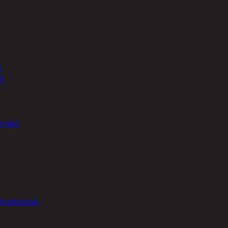
t
et
ineet
intalaudat