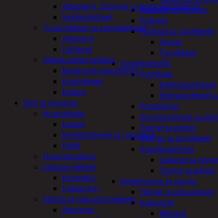
Adapterit, liittimet ja telakointiasemat
Kaasulämmittimet
Verkkolaitteet
Patterit
Tv-tarvikkeet ja seinätelineet
Tulisijat ja tarvikkeet
Antennit
Arinat
Liittimet
Tarvikkeet
Viihde-elektroniikka
Kodintekstiilit
Bluetooth kaiuttimet
Pyyhkeet
Kuulokkeet
Keittiöpyyhkeet
Radiot
Kylpypyyhkeet ja
Koti ja sisustus
Pöytäliinat
Huonekalut
Sisustustyynyt ja pääl
Kaapit
Tyynyt ja peitot
Kenkätelineet ja naulakot
Verhot ja tarvikkeet
Peilit
Vuodevaatteet
Huonetuoksut
Lakanat ja tyyny
Juhlatarvikkeet
Tyynyt ja peitot
Koristelu
Kylpyhuone ja sauna
Paketointi
Harjat ja pesuaineet
Keittiö ja taloustarvikkeet
Kalusteet
Aterimet
Mittarit