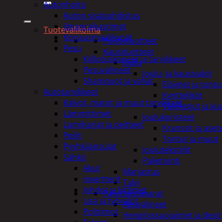
Autonhoito
Auton sisäpuhdistus
ilmanraikastimet
Tuotevalikoima
Korjausmaalikynät
Poistotuotteet
Pesu
Kausituotteet
Kiillotuskoneet ja tarvikkeet
Joulu
Pesuvälineet
Joulu- ja kausivalot
Shampoot ja vahat
Eläimet ja tontu
Autotarvikkeet
Kyntteliköt
Kalvot, matot ja muut tarvikkeet
Valoketjut ja k
Lämmittimet
Joulukoristeet
Lumiharjat ja peitteet
Kranssit ja ase
Peilit
Tontut ja muut
Pyyhkijänsulat
Joulutekstiilit
Sähkö
Paketointi
Akut
Marjastus
invertterit
Talvi
Johdot ja liittimet
Päivittäistavarat
Lisä ja työvalot
Apuvälineet
Polttimot
Hengityssuojaimet ja desin