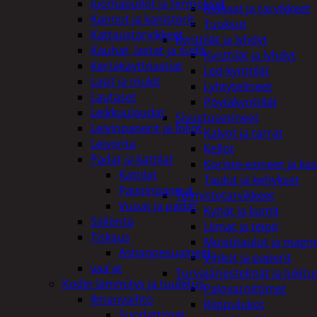
Juomapullot ja termokset
Kiukaat ja tarvikkeet
Kannut ja kanisterit
Tuoksut
Kattaustarvikkeet
Kynttilät ja lyhdyt
Kauhat, lastat ja sudit
Kynttilät ja lyhdyt
Kertakäyttöastiat
Led-kynttilät
Lasit ja mukit
Lyhtytelineet
Lautaset
Pöytäkynttilät
Leikkuulaudat
Sisustusesineet
Leivinpaperit ja foliot
Kalvot ja tarrat
Leivonta
Kellot
Padat ja kattilat
Koriste-esineet ja kas
Kattilat
Taulut ja kehykset
Paistinpannut
Toimistotarvikkeet
Vuoat ja padat
Kynät ja kumit
Säilöntä
Liimat ja teipit
Tiskaus
Muistitaulut ja magne
Astianpesuaineet
Vihkot ja paperit
vaa'at
Turvajärjestelmät ja lukitu
Kodin lämmitys ja tuuletus
Palovaroittimet
Ilmanvaihto
Riippulukot
Suodattimet