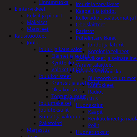
Linnunruoka
Imurit ja tarvikkeet
Elintarvikkeet
Kaapelit ja johdot
Keksit ja piparit
Kelloradiot, sääasemat ja 
Makeiset
Oheislaitteet
Mausteet
Paristot
Kausituotteet
Puhelintarvikkeet
Joulu
Johdot ja laturit
Joulu- ja kausivalot
Kotelot ja telineet
Eläimet ja tontut
Tv-tarvikkeet ja seinäteline
Kyntteliköt
Varavirtalaitteet
Valoketjut ja kuusenvalot
Viihde-elektroniikka
Joulukoristeet
Bluetooth kaiuttimet
Kranssit ja asetelmat
Kuulokkeet
Oksakoristeet
Radiot
Tontut ja muut
Koti ja sisustus
Joulumakeiset
Huonekalut
Joulutekstiilit
Kaapit
Kuuset ja valopuut
Kenkätelineet ja naul
Paketointi
Peilit
Marjastus
Huonetuoksut
Talvi