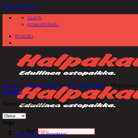
Skip to content
Sijainti
Asiakaspalvelu
Kirjaudu
Etusivu
/
Piha ja puutarha
/
Piharakennukset
/
Pihapatsaat 
Suodata
Näytetään tulokset 1–12 / 44
Selaa
Etsi:
Auto, vene ja moottori