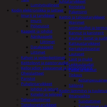
Juhlatarvikkeet
Lumityövälineet
Koristelu
Kodin elektroniikka ja laitteet
Paketointi
Imurit ja tarvikkeet
Keittiö ja taloustarvikkeet
Imurit
Aterimet
Pölypussit
Juomapullot ja termo
Kaapelit ja johdot
Kannut ja kanisterit
Äänikaapelit
Kauhat, lastat ja sudi
Liittimet
Kattaustarvikkeet
Datakaapelit
Kertakäyttöastiat
Liittimet
Lautaset
Kahvin ja vedenkeittimet
Lasit ja mukit
Keittolevyt ja paistoraudat
Leikkuulaudat
Kelloradiot, sääasemat ja lämpömittarit
Padat ja kattilat
Oheislaitteet
Tiskaus
Paristot
Astianpesuaine
Puhelintarvikkeet
Säilöntä
Johdot ja laturit
Kodin lämmitys ja tuuletu
Kotelot ja telineet
Ilmanvaihto
Tehosekoittimet
Suodattimet
Tietokonetarvikkeet
Tuulettimet ja I