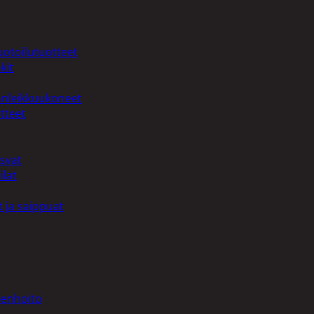
uotoilutuotteet
kit
anleikkuukoneet
tteet
asvat
ilat
 ja saippuat
denhoito