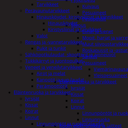
Pyykinpesu
Tarvikkeet
Kuivaus
Perävaunutarvikkeet
Pesuaineet
Hinausköydet, kiristysliinat ja kiinnikkeet
Pesupussit
Hinausköydet
Siivous
Kiristysliinat ja tarvikkeet
Liinat ja sienet
Valot
Mopit, harjat ja varre
Rengas ja -vannetarvikkeet
Muut siivoustarvikke
Pukit ja tunkit
Roskapussit ja -astiat
Sähköpotkulaudat, skootterit ja ajoneuvot
Sankot
Tukkikärryt ja juontopulkat
Pesuaineet
Veneet ja veneilytarvikkeet
Viemärinavausa
Airot ja melat
Yleispesuaineet
Kanootit ja sup-laudat
Eläintenruoka ja tarvikkeet
Perämoottorit
Jyrsijät
Eläintenruoka ja tarvikkeet
Kissat
Jyrsijät
Koirat
Kissat
Linnut
Koirat
Linnunpöntöt ja ruok
Linnut
Linnunruoka
Linnunpöntöt ja ruokintalaudat
Kodin elektroniikka ja laitteet