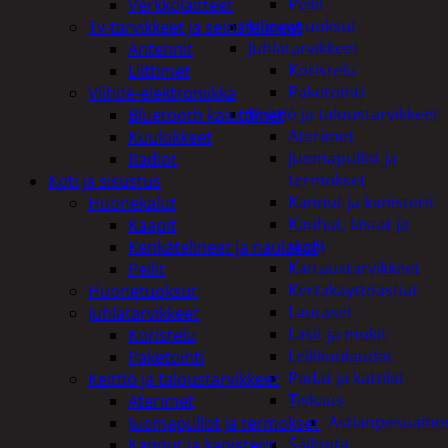
Peilit
Verkkolaitteet
Huonetuoksut
Tv-tarvikkeet ja seinätelineet
Juhlatarvikkeet
Antennit
Koristelu
Liittimet
Paketointi
Viihde-elektroniikka
Keittiö ja taloustarvikkeet
Bluetooth kaiuttimet
Aterimet
Kuulokkeet
Juomapullot ja
Radiot
termokset
Koti ja sisustus
Kannut ja kanisterit
Huonekalut
Kauhat, lastat ja
Kaapit
sudit
Kenkätelineet ja naulakot
Kattaustarvikkeet
Peilit
Kertakäyttöastiat
Huonetuoksut
Lautaset
Juhlatarvikkeet
Lasit ja mukit
Koristelu
Leikkuulaudat
Paketointi
Padat ja kattilat
Keittiö ja taloustarvikkeet
Tiskaus
Aterimet
Astianpesuaine
Juomapullot ja termokset
Säilöntä
Kannut ja kanisterit