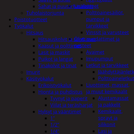
Lisälaitteet
Sahat ja puutarhasakset
Polttoainesäiliöt,
Tuholaistorjunta
pumput ja
Poistotuotteet
tarvikkeet
Työkalut
Vinssit ja varusteet
Hitsaus
Öljyt, suodattimet ja
Hitsauskolvit ja suuttimet
nesteet
Kaasut ja polttimet
Avaimet
Lasit ja maskit
Imupumput
Puikot ja langat
Letkut ja tarvikkeet
Tinakolvit ja tinat
Jäähdyttäjänlet
Imurit
Polttoaineletku
Käsityökalut
Liuottimet, massat,
Erikoistyökalut
ja muut kemikaalit
Hionta ja puhdistus
Alustamassat
Tyynyt ja paperit
ja pakkelit
Viilat ja teräsharjat
Kemikaalit,
Hylsyt ja vääntimet
sprayt ja
1"
silikonit
1/2"
Lasi ja
1/4"