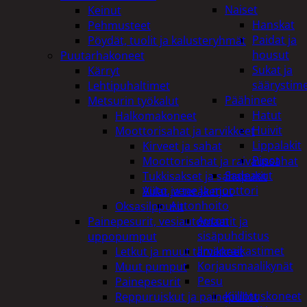
Naiset
Keinut
Hanskat
Pehmusteet
Paidat ja
Pöydät, tuolit ja kalusteryhmät
housut
Puutarhakoneet
Sukat ja
Kärryt
säärystim
Lehtipuhaltimet
Päähineet
Metsurin työkalut
Hatut
Halkomakoneet
Huivit
Moottorisahat ja tarvikkeet
Lippalakit
Kirveet ja sahat
Pipot
Moottorisahat ja raivaussahat
Sadeasut
Tukkisakset ja sahapukit
Auto, vene ja moottori
Viilat ja teräketjut
Autonhoito
Oksasilppurit
Auton
Painepesurit, vesiautomaatit ja
sisäpuhdistus
uppopumput
Ilmanraikastimet
Letkut ja muut tarvikkeet
Korjausmaalikynät
Muut pumput
Pesu
Painepesurit
Kiillotuskoneet
Reppuruiskut ja painepullot