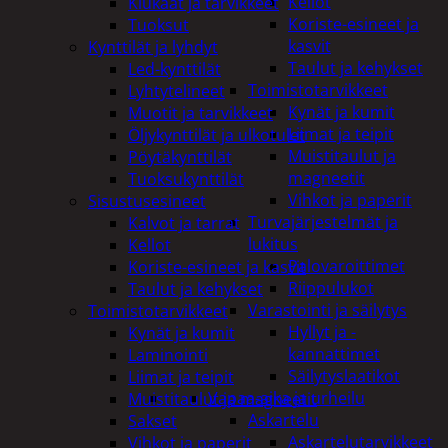
Kellot
Kiukaat ja tarvikkeet
Koriste-esineet ja
Tuoksut
kasvit
Kynttilät ja lyhdyt
Taulut ja kehykset
Led-kynttilät
Toimistotarvikkeet
Lyhtytelineet
Kynät ja kumit
Muotit ja tarvikkeet
Liimat ja teipit
Öljykynttilät ja ulkotulet
Muistitaulut ja
Pöytäkynttilät
magneetit
Tuoksukynttilät
Vihkot ja paperit
Sisustusesineet
Turvajärjestelmät ja
Kalvot ja tarrat
lukitus
Kellot
Palovaroittimet
Koriste-esineet ja kasvit
Riippulukot
Taulut ja kehykset
Varastointi ja säilytys
Toimistotarvikkeet
Hyllyt ja -
Kynät ja kumit
kannattimet
Laminointi
Säilytyslaatikot
Liimat ja teipit
Vapaa-aika ja urheilu
Muistitaulut ja magneetit
Askartelu
Sakset
Askartelutarvikkeet
Vihkot ja paperit