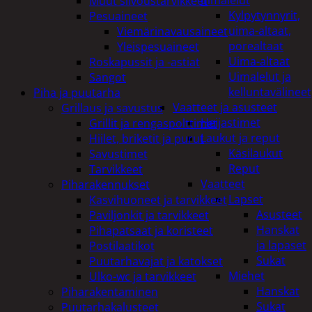
uimalelut
Muut siivoustarvikkeet
Kylpytynnyrit,
Pesuaineet
uima-altaat,
Viemärinavausaineet
porealtaat
Yleispesuaineet
Uima-altaat
Roskapussit ja -astiat
Uimalelut ja
Sangot
kelluntavälineet
Piha ja puutarha
Vaatteet ja asusteet
Grillaus ja savustus
Heijastimet
Grillit ja rengaspolttimet
Laukut ja reput
Hiilet, briketit ja purut
Käsilaukut
Savustimet
Reput
Tarvikkeet
Vaatteet
Piharakennukset
Lapset
Kasvihuoneet ja tarvikkeet
Asusteet
Paviljonkit ja tarvikkeet
Hanskat
Pihapatsaat ja koristeet
ja lapaset
Postilaatikot
Sukat
Puutarhavajat ja katokset
Miehet
Ulko-wc ja tarvikkeet
Hanskat
Piharakentaminen
Sukat
Puutarhakalusteet