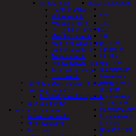
Hylsyt ja vääntimet
Terät ja laikat
1"
Hionta ja katkaisu
1/2"
Kiviporanterät
1/4"
Kuviosahanterä
3/4"
Lasi- ja tiiliporanterät
3/8
Metalliporanterät
Adapterit
Monitoimikoneen terät
Kärkisarjat
Puukkosahanterät
Räikät ja
Puuporanterät
vääntimet
Reikäsahanterät ja istukat
Iskumeisselit
Teräs ja kuppiharjat
Jakoavaimet
Upotusterät
Kiintoavaimet
Telineet, tikkaat, työtasot ja tarvikkeet
ja -sarjat
Työasut ja suojaimet
Kuusiokolo ja
Suojalasit ja kuulosuojaimet
torx-avaimet
Vaunut ja pöydät
Momenttiavaim
Valaisimet ja lamput
Ruuvimeisselit
Aurinkokennovalot
ja -sarjat
Koristevalaisimet
Nitojat ja niitit
Koristevalot