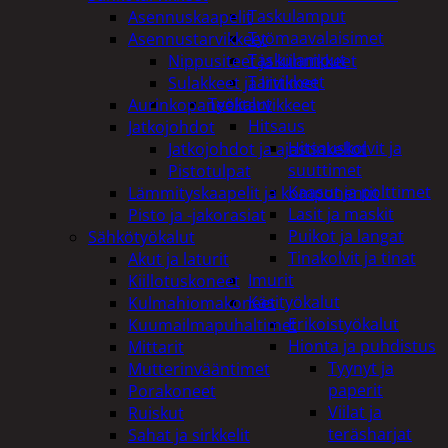
Taskulamput
Asennuskaapelit
Työmaavalaisimet
Asennustarvikkeet
Taskulamput
Nippusiteet ja kiinnikkeet
Tarvikkeet
Sulakkeet ja liittimet
Työkalut
Aurinkopaneelitarvikkeet
Hitsaus
Jatkojohdot
Hitsauskolvit ja
Jatkojohdot ja ajastinkellot
suuttimet
Pistotulpat
Kaasut ja polttimet
Lämmityskaapelit ja komponentit
Lasit ja maskit
Pisto ja -jakorasiat
Puikot ja langat
Sähkötyökalut
Tinakolvit ja tinat
Akut ja laturit
Imurit
Kiillotuskoneet
Käsityökalut
Kulmahiomakoneet
Erikoistyökalut
Kuumailmapuhaltimet
Hionta ja puhdistus
Mittarit
Tyynyt ja
Mutterinvääntimet
paperit
Porakoneet
Viilat ja
Ruiskut
teräsharjat
Sahat ja sirkkelit