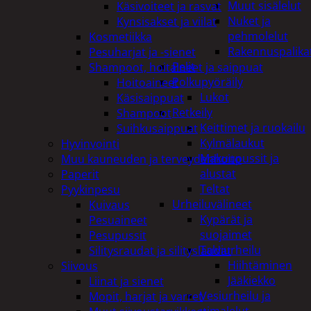
Muut sisälelut
Käsivoiteet ja rasvat
Nuket ja
Kynsisakset ja viilat
pehmolelut
Kosmetiikka
Rakennuspalika
Pesuharjat ja -sienet
Pelit
Shampoot, hoitaineet ja saippuat
Polkupyöräily
Hoitoaineet
Lukot
Käsisaippuat
Retkeily
Shampoot
Keittimet ja ruokailu
Suihkusaippuat
Kylmälaukut
Hyvinvointi
Makuupussit ja
Muu kauneuden ja terveydenhoito
alustat
Paperit
Teltat
Pyykinpesu
Urheiluvälineet
Kuivaus
Kypärät ja
Pesuaineet
suojaimet
Pesupussit
Talviurheilu
Silitysraudat ja silityslaudat
Hiihtäminen
Siivous
Jääkiekko
Liinat ja sienet
Vesiurheilu ja
Mopit, harjat ja varret