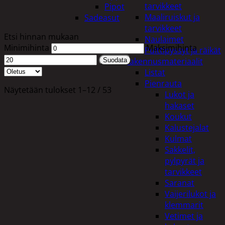
tarvikkeet
Pipot
Maaliruiskut ja
Sadeasut
tarvikkeet
Etsi hinnan mukaan
Naulaimet
Minimihinta
Maksimihinta
Pulttipyssyt ja räikät
Rakennusmateriaalit
Suodata
Listat
Pienrauta
Näytetään tulokset 1–12 / 53
Lukot ja
hakaset
Koukut
Kalustejalat
Kulmat
Sakkelit,
pylpyrät ja
tarvikkeet
Saranat
Vaijerilukot ja
klemmarit
Vetimet ja