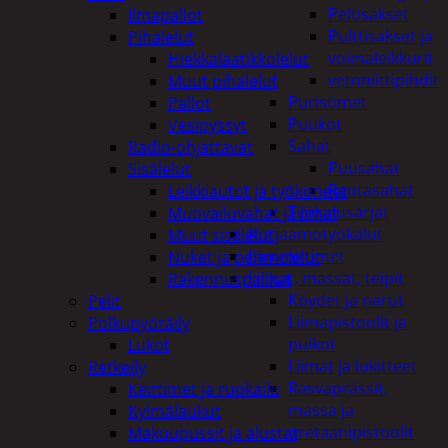
Peltisakset
Ilmapallot
Pulttisakset ja
Pihalelut
voimaleikkurit
Hiekkalaatikkolelut
vetoniittipihdit
Muut pihalelut
Puristimet
Pallot
Puukot
Vesipyssyt
Sahat
Radio-ohjattavat
Puusahat
Sisälelut
Rautasahat
Leikkiautot ja työkoneet
Työkalusarjat
Muovailuvahat ja limat
Korjaamotyökalut
Muut sisälelut
Lämmittimet
Nuket ja pehmolelut
Liimat, massat, teipit
Rakennuspalikat
Köydet ja narut
Pelit
Liimapistoolit ja
Polkupyöräily
puikot
Lukot
Liimat ja lukitteet
Retkeily
Rasvaprässit,
Keittimet ja ruokailu
massa ja
Kylmälaukut
uretaanipistoolit
Makuupussit ja alustat