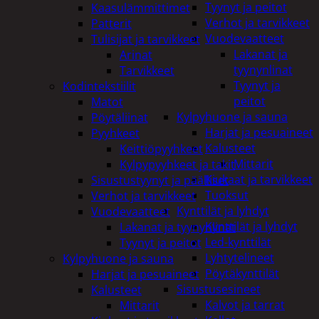
Tyynyt ja peitot
Kaasulämmittimet
Verhot ja tarvikkeet
Patterit
Vuodevaatteet
Tulisijat ja tarvikkeet
Lakanat ja
Arinat
tyynynlinat
Tarvikkeet
Tyynyt ja
Kodintekstiilit
peitot
Matot
Kylpyhuone ja sauna
Pöytäliinat
Harjat ja pesuaineet
Pyyhkeet
Kalusteet
Keittiöpyyhkeet
Mittarit
Kylpypyyhkeet ja takit
Kiukaat ja tarvikkeet
Sisustustyynyt ja päälliset
Tuoksut
Verhot ja tarvikkeet
Kynttilät ja lyhdyt
Vuodevaatteet
Kynttilät ja lyhdyt
Lakanat ja tyynynlinat
Led-kynttilät
Tyynyt ja peitot
Lyhtytelineet
Kylpyhuone ja sauna
Pöytäkynttilät
Harjat ja pesuaineet
Sisustusesineet
Kalusteet
Kalvot ja tarrat
Mittarit