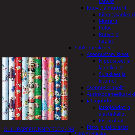
kahvat
Ruuvit ja mutterit
Kiinnitysankkuri
Mutterit
Pultit
Ruuvit ja
naulat
Sähkötarvikkeet
Asennustarvikkeet
Nippusiteet ja
kiinnikkeet
Sulakkeet ja
liittimet
Asennuskaapelit
Aurinkopaneelitarvik
Jatkojohdot
Jatkojohdot ja
ajastinkellot
Pistotulpat
Pisto ja -jakorasiat
JOULUPAPERI DISNEY 70CM×2M
Sähkötyökalut