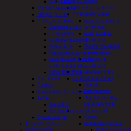
Piha ja puutarha
Vatupassit
Grillaus ja savustus
Momenttiavaimet
Piharakennukset
Nitojat ja niitit
Kasvihuoneet ja
Pihdit ja leikkurit
tarvikkeet
Kuorintapihdit
Paviljonkit ja
Lukkopihdit
tarvikkeet
Lukkorengaspihdit
Puutarhavajat ja
Peltisakset
katokset
Pulttisakset ja voimaleikkurit
Ulko-wc ja
Sivuleikkurit, kärki ja-
tarvikkeet
siirtoleukapihdit
Piharakentaminen
vetoniittipihdit
Puutarhakalusteet
Puristimet
Keinut
Puukot
Pehmusteet
Ruuvimeisselit ja -sarjat
Pöydät, tuolit ja
Sahat
kalusteryhmät
Puusahat
Puutarhakoneet
Rautasahat
Kärryt
Työkalusarjat
Metsurin työkalut
Korjaamotyökalut
Halkomakoneet
Lämmittimet