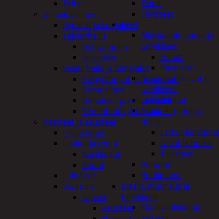
Teipit
Teltat
Tiivisteet
Urheiluvälineet
LVI
Kypärät ja suojaimet
Allaskaapit, hanat ja
Talviurheilu
tarvikkeet
Hiihtäminen
Hanat
Jääkiekko
Kaapistot
Vesiurheilu ja uimalelut
Hajulukot, kaivot ja
Kylpytynnyrit ja porealtaat
tarvikkeet
Uima-altaat
Leikkurit
Uimalelut ja kelluntavälineet
Nipat, liittimet ja
Vedenhoito ja tarvikkeet
holkit
Vaatteet ja asusteet
Letkunkiristime
Heijastimet
Nipat ja holkit
Laukut ja reput
Tiivisteet
Käsilaukut
Pumput
Reput
Putkipihdit
Lukulasit
Maalit, muuraus ja
Vaatteet
tarvikkeet
Lapset
Maalikaukalot ja -
Asusteet
astiat
Hanskat ja lapaset