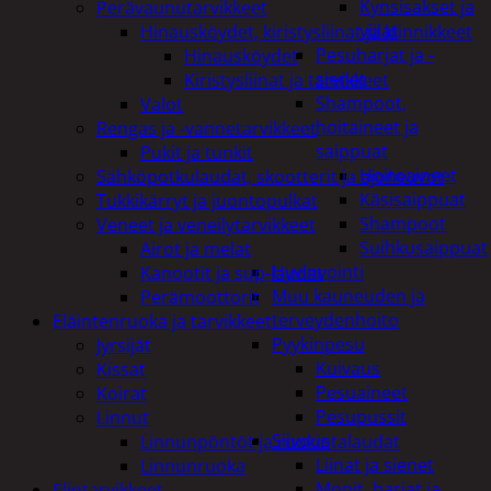
Kynsisakset ja
Perävaunutarvikkeet
viilat
Hinausköydet, kiristysliinat ja kiinnikkeet
Pesuharjat ja -
Hinausköydet
sienet
Kiristysliinat ja tarvikkeet
Shampoot,
Valot
hoitaineet ja
Rengas ja -vannetarvikkeet
saippuat
Pukit ja tunkit
Hoitoaineet
Sähköpotkulaudat, skootterit ja ajoneuvot
Käsisaippuat
Tukkikärryt ja juontopulkat
Shampoot
Veneet ja veneilytarvikkeet
Suihkusaippuat
Airot ja melat
Hyvinvointi
Kanootit ja sup-laudat
Muu kauneuden ja
Perämoottorit
terveydenhoito
Eläintenruoka ja tarvikkeet
Pyykinpesu
Jyrsijät
Kuivaus
Kissat
Pesuaineet
Koirat
Pesupussit
Linnut
Siivous
Linnunpöntöt ja ruokintalaudat
Liinat ja sienet
Linnunruoka
Mopit, harjat ja
Elintarvikkeet