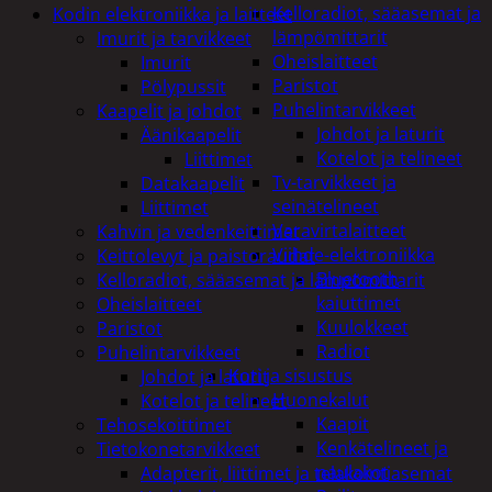
Kelloradiot, sääasemat ja
Kodin elektroniikka ja laitteet
lämpömittarit
Imurit ja tarvikkeet
Oheislaitteet
Imurit
Paristot
Pölypussit
Puhelintarvikkeet
Kaapelit ja johdot
Johdot ja laturit
Äänikaapelit
Kotelot ja telineet
Liittimet
Tv-tarvikkeet ja
Datakaapelit
seinätelineet
Liittimet
Varavirtalaitteet
Kahvin ja vedenkeittimet
Viihde-elektroniikka
Keittolevyt ja paistoraudat
Bluetooth
Kelloradiot, sääasemat ja lämpömittarit
kaiuttimet
Oheislaitteet
Kuulokkeet
Paristot
Radiot
Puhelintarvikkeet
Koti ja sisustus
Johdot ja laturit
Huonekalut
Kotelot ja telineet
Kaapit
Tehosekoittimet
Kenkätelineet ja
Tietokonetarvikkeet
naulakot
Adapterit, liittimet ja telakointiasemat