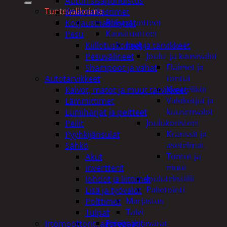
Auton sisäpuhdistus
Tuotevalikoima
ilmanraikastimet
Poistotuotteet
Korjausmaalikynät
Kausituotteet
Pesu
Joulu
Kiillotuskoneet ja tarvikkeet
Joulu- ja kausivalot
Pesuvälineet
Eläimet ja
Shampoot ja vahat
tontut
Autotarvikkeet
Kyntteliköt
Kalvot, matot ja muut tarvikkeet
Valoketjut ja
Lämmittimet
kuusenvalot
Lumiharjat ja peitteet
Joulukoristeet
Peilit
Kranssit ja
Pyyhkijänsulat
asetelmat
Sähkö
Tontut ja
Akut
muut
invertterit
Joulutekstiilit
Johdot ja liittimet
Paketointi
Lisä ja työvalot
Marjastus
Polttimot
Talvi
Tulpat
Päivittäistavarat
Irtomoottorit, aggregaatit