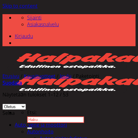
Skip to content
Sijainti
Asiakaspalvelu
Kirjaudu
Etusivu
/
Kausituotteet
/
Joulu
/
Paketointi
Suodata
Näytetään tulokset 1–12 / 53
Etsi:
Selaa
Auto, vene ja moottori
Autonhoito