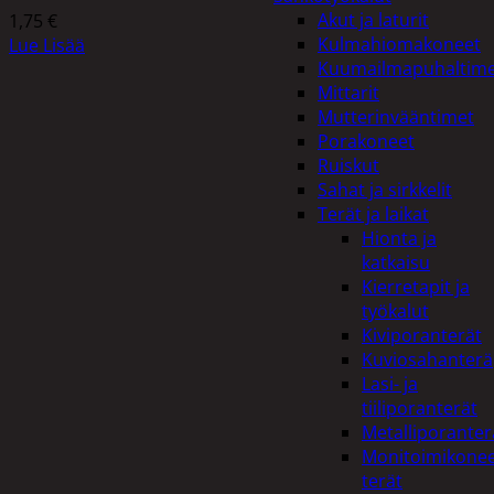
Akut ja laturit
1,75
€
Kulmahiomakoneet
Lue Lisää
Kuumailmapuhaltim
Mittarit
Mutterinvääntimet
Porakoneet
Ruiskut
Sahat ja sirkkelit
Terät ja laikat
Hionta ja
katkaisu
Kierretapit ja
työkalut
Kiviporanterät
Kuviosahanterä
Lasi- ja
tiiliporanterät
Metalliporanter
Monitoimikone
terät