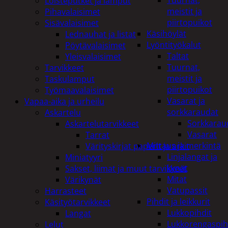
Tuurnat,
Loisteputket ja lamput
meistit ja
Pihavalaisimet
piirtopuikot
Sisävalaisimet
Käsihöylät
Lednauhat ja listat
Lyöntityökalut
Pöytävalaisimet
Taltat
Yleisvalaisimet
Tuurnat,
Tarvikkeet
meistit ja
Taskulamput
piirtopuikot
Työmaavalaisimet
Vasarat ja
Vapaa-aika ja urheilu
sorkkaraudat
Askartelu
Sorkkarau
Askartelutarvikkeet
Vasarat
Tarrat
Mittaus ja merkintä
Värityskirjat paperit ja arkit
Linjalangat ja
Miniatyyri
kynät
Sakset, liimat ja muut tarvikkeet
Mitat
Värikynät
Vatupassit
Harrasteet
Pihdit ja leikkurit
Käsityötarvikkeet
Lukkopihdit
Langat
Lukkorengaspih
Lelut