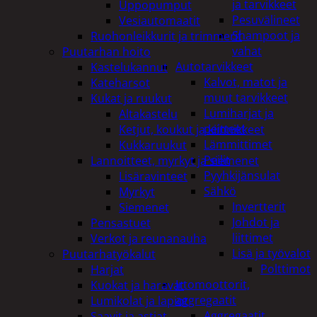
ja tarvikkeet
Uppopumput
Pesuvälineet
Vesiautomaatit
Shampoot ja
Ruohonleikkurit ja trimmerit
vahat
Puutarhan hoito
Autotarvikkeet
Kastelukannut
Kalvot, matot ja
Kateharsot
muut tarvikkeet
Kukat ja ruukut
Lumiharjat ja
Altakastelu
peitteet
Ketjut, koukut ja kiinnikkeet
Lämmittimet
Kukkaruukut
Peilit
Lannoitteet, myrkyt ja siemenet
Pyyhkijänsulat
Lisäravinteet
Sähkö
Myrkyt
Invertterit
Siemenet
Johdot ja
Pensastuet
liittimet
Verkot ja reunanauha
Lisä ja työvalot
Puutarhatyökalut
Polttimot
Harjat
Irtomoottorit,
Kuokat ja haravat
aggregaatit
Lumikolat ja lapiot
Aggregaatit
Saavit ja astiat