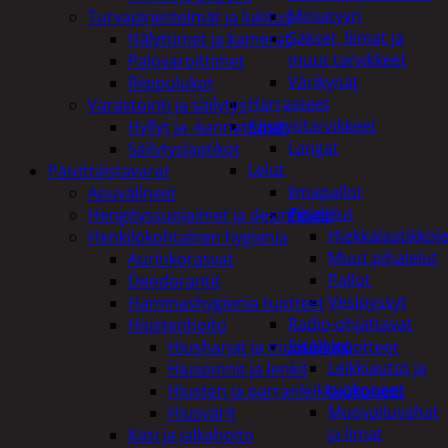
Miniatyyri
Turvajärjestelmät ja lukitus
Sakset, liimat ja
Hälyttimet ja kamerat
muut tarvikkeet
Palovaroittimet
Värikynät
Riippulukot
Harrasteet
Varastointi ja säilytys
Käsityötarvikkeet
Hyllyt ja -kannattimet
Langat
Säilytyslaatikot
Lelut
Päivittäistavarat
Ilmapallot
Apuvälineet
Pihalelut
Hengityssuojaimet ja desinfiointi
Hiekkalaatikkole
Henkilökohtainen hygienia
Muut pihalelut
Aurinkorasvat
Pallot
Deodorantit
Vesipyssyt
Hammashygienia tuotteet
Radio-ohjattavat
Hiustenhoito
Sisälelut
Hiusharjat ja muotoilutuotteet
Leikkiautot ja
Hiuspinnit ja lenkit
työkoneet
Hiusten ja parranleikkuukoneet
Muovailuvahat
Hiusvärit
ja limat
Käsi ja jalkahoito