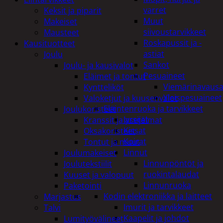
varret
Keksit ja piparit
Muut
Makeiset
siivoustarvikkeet
Mausteet
Roskapussit ja -
Kausituotteet
astiat
Joulu
Sankot
Joulu- ja kausivalot
Pesuaineet
Eläimet ja tontut
Viemärinavausa
Kyntteliköt
Yleispesuaineet
Valoketjut ja kuusenvalot
Eläintenruoka ja tarvikkeet
Joulukoristeet
Jyrsijät
Kranssit ja asetelmat
Kissat
Oksakoristeet
Koirat
Tontut ja muut
Linnut
Joulumakeiset
Linnunpöntöt ja
Joulutekstiilit
ruokintalaudat
Kuuset ja valopuut
Linnunruoka
Paketointi
Kodin elektroniikka ja laitteet
Marjastus
Imurit ja tarvikkeet
Talvi
Kaapelit ja johdot
Lumityövälineet