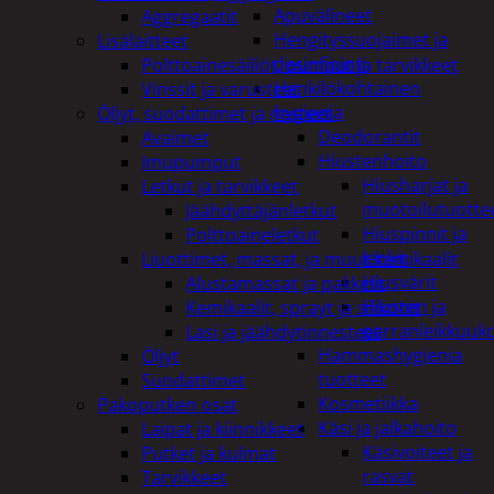
Apuvälineet
Aggregaatit
Hengityssuojaimet ja
Lisälaitteet
desinfiointi
Polttoainesäiliöt, pumput ja tarvikkeet
Henkilökohtainen
Vinssit ja varusteet
hygienia
Öljyt, suodattimet ja nesteet
Deodorantit
Avaimet
Hiustenhoito
Imupumput
Hiusharjat ja
Letkut ja tarvikkeet
muotoilutuotte
Jäähdyttäjänletkut
Hiuspinnit ja
Polttoaineletkut
lenkit
Liuottimet, massat, ja muut kemikaalit
Hiusvärit
Alustamassat ja pakkelit
Hiusten ja
Kemikaalit, sprayt ja silikonit
parranleikkuuk
Lasi ja jäähdytinnesteet
Hammashygienia
Öljyt
tuotteet
Suodattimet
Kosmetiikka
Pakoputken osat
Käsi ja jalkahoito
Laipat ja kiinnikkeet
Käsivoiteet ja
Putket ja kulmat
rasvat
Tarvikkeet