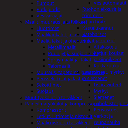
Vesiautomaatit
Pumput
Ruohonleikkurit ja
Putkipihdit
trimmerit
Vesivaraajat
Puutarhan hoito
Maalit, muuraus ja tarvikkeet
Kastelukannut
Liuottimet
Kateharsot
Maalikaukalot ja -astiat
Kukat ja ruukut
Maalit, lakat ja ohentimet
Altakastelu
Metallimaalit
Ketjut, koukut
Puuöljyt ja suoja-aineet
ja kiinnikkeet
Spraymaalit ja -lakat
Kukkaruukut
Talomaalit
Lannoitteet, myrkyt
Muuraus, tapetointi ja laatoitus
ja siemenet
Pensselit telat ja lastat
Lisäravinteet
Sekoittimet
Myrkyt
Suojaus
Siemenet
Muut työkalut ja tarvikkeet
Tuholaistorjunt
Paineilmatyökalut ja kompressorit
Pensastuet
Kompressorit
Verkot ja
Letkut, liittimet ja pistoolit
reunanauha
Maaliruiskut ja tarvikkeet