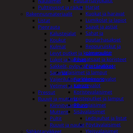
Puutarhatyökalut
Naulaimet
Harjat
Pulttipyssyt ja räikät
Kuokat ja haravat
Rakennusmateriaalit
Lumikolat ja lapiot
Listat
Saavit ja astiat
Pienrauta
Sahat ja
Kalustejalat
puutarhasakset
Koukut
Reppuruiskut ja
Kulmat
painepullot
Levyt putket ja kulmaraudat
Pihapatsaat ja koristeet
Lukot ja hakaset
Postilaatikot
Sakkelit, pylpyrät ja tarvikkeet
Valaisimet ja lamput
Saranat
Aurinkokennovalot
Vaijerilukot ja klemmarit
Koristevalot
Vetimet ja kahvat
Koristevalaisimet
Pressut
Loisteputket ja lamput
Ruuvit ja mutterit
Pihavalaisimet
Kiinnitysankkurit
Sisävalaisimet
Mutterit
Lednauhat ja listat
Pultit
Pöytävalaisimet
Ruuvit ja naulat
Yleisvalaisimet
Sähkötarvikkeet