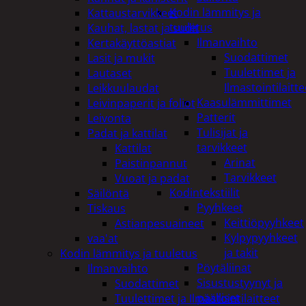
Kodin lämmitys ja
Kattaustarvikkeet
tuuletus
Kauhat, lastat ja sudit
Ilmanvaihto
Kertakäyttöastiat
Suodattimet
Lasit ja mukit
Tuulettimet ja
Lautaset
Ilmastointilaitte
Leikkuulaudat
Kaasulämmittimet
Leivinpaperit ja foliot
Patterit
Leivonta
Tulisijat ja
Padat ja kattilat
tarvikkeet
Kattilat
Arinat
Paistinpannut
Tarvikkeet
Vuoat ja padat
Kodintekstiilit
Säilöntä
Pyyhkeet
Tiskaus
Keittiöpyyhkeet
Astianpesuaineet
Kylpypyyhkeet
vaa'at
ja takit
Kodin lämmitys ja tuuletus
Pöytäliinat
Ilmanvaihto
Sisustustyynyt ja
Suodattimet
päälliset
Tuulettimet ja Ilmastointilaitteet