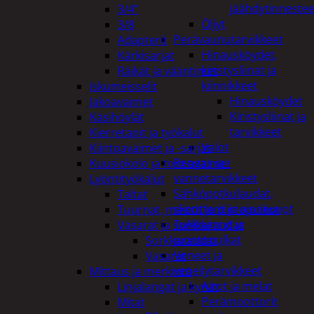
jäähdytinnestee
3/4"
Öljyt
3/8
Perävaunutarvikkeet
Adapterit
Hinausköydet,
Kärkisarjat
kiristysliinat ja
Räikät ja vääntimet
kiinnikkeet
Iskumeisselit
Hinausköydet
Jakoavaimet
Kiristysliinat ja
Käsihöylät
tarvikkeet
Kierretapit ja työkalut
Valot
Kiintoavaimet ja -sarjat
Rengas ja -
Kuusiokolo ja torx-avaimet
vannetarvikkeet
Lyöntityökalut
Sähköpotkulaudat,
Taltat
skootterit ja ajoneuvot
Tuurnat, meistit ja piirtopuikot
Tukkikärryt ja
Vasarat ja sorkkaraudat
juontopulkat
Sorkkaraudat
Veneet ja
Vasarat
veneilytarvikkeet
Mittaus ja merkintä
Airot ja melat
Linjalangat ja kynät
Perämoottorit
Mitat