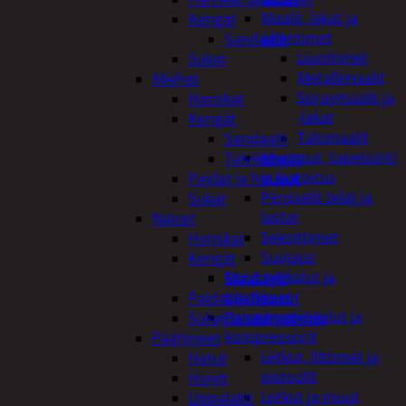
Maalit, lakat ja
Kengät
ohentimet
Sandaalit
Liuottimet
Sukat
Metallimaalit
Miehet
Spraymaalit ja
Hanskat
-lakat
Kengät
Talomaalit
Sandaalit
Muuraus, tapetointi
Talvikengät
ja laatoitus
Paidat ja housut
Pensselit telat ja
Sukat
lastat
Naiset
Sekoittimet
Hanskat
Suojaus
Kengät
Muut työkalut ja
Sandaalit
tarvikkeet
Paidat ja housut
Paineilmatyökalut ja
Sukat ja säärystimet
kompressorit
Päähineet
Letkut, liittimet ja
Hatut
pistoolit
Huivit
Letkut ja muut
Lippalakit