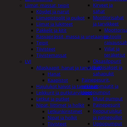
Kirveet ja
Liimat, massat, teipit
sahat
Köydet ja narut
Moottorisahat
Liimapistoolit ja puikot
ja tarvikkeet
Liimat ja lukitteet
Moottoris
Pakkelit ja kitit
ja
Rasvaprässit, massa ja uretaanipistoolit
raivaussa
Teipit
Viilat ja
Tiivisteet
teräketjut
Tiivistemassat
Oksasilppurit
LVI
Tukkisakset ja
Allaskaapit, hanat ja tarvikkeet
sahapukit
Hanat
Painepesurit,
Kaapistot
vesiautomaatit ja
Hajulukot kaivot ja tarvikkeet
uppopumput
Leikkurit ja putkitarvikkeet
Muut pumput
Letkut ja putket
Painepesurit
Nipat, liittimet ja holkit
Reppuruiskut
Letkunkiristimet
ja painepullot
Nipat ja holkit
Uppopumput
Tiivisteet