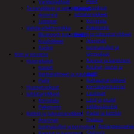
Peilit
Verkkolaitteet
Huonetuoksut
Tv-tarvikkeet ja seinätelineet
Juhlatarvikkeet
Antennit
Koristelu
Liittimet
Paketointi
Viihde-elektroniikka
Keittiö ja taloustarvikkeet
Bluetooth kaiuttimet
Aterimet
Kuulokkeet
Juomapullot ja
Radiot
termokset
Koti ja sisustus
Kannut ja kanisterit
Huonekalut
Kauhat, lastat ja
Kaapit
sudit
Kenkätelineet ja naulakot
Kattaustarvikkeet
Peilit
Kertakäyttöastiat
Huonetuoksut
Lautaset
Juhlatarvikkeet
Lasit ja mukit
Koristelu
Leikkuulaudat
Paketointi
Padat ja kattilat
Keittiö ja taloustarvikkeet
Tiskaus
Aterimet
Astianpesuaine
Juomapullot ja termokset
Säilöntä
Kannut ja kanisterit