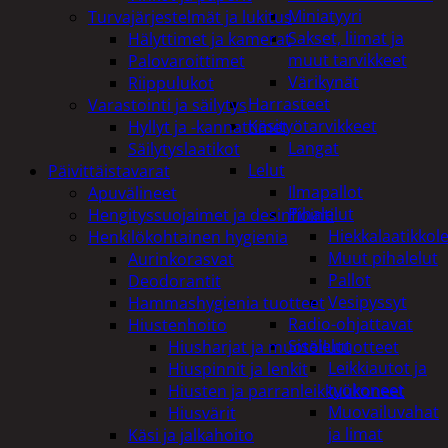
Miniatyyri
Turvajärjestelmät ja lukitus
Sakset, liimat ja
Hälyttimet ja kamerat
muut tarvikkeet
Palovaroittimet
Värikynät
Riippulukot
Harrasteet
Varastointi ja säilytys
Käsityötarvikkeet
Hyllyt ja -kannattimet
Langat
Säilytyslaatikot
Lelut
Päivittäistavarat
Ilmapallot
Apuvälineet
Pihalelut
Hengityssuojaimet ja desinfiointi
Hiekkalaatikkole
Henkilökohtainen hygienia
Muut pihalelut
Aurinkorasvat
Pallot
Deodorantit
Vesipyssyt
Hammashygienia tuotteet
Radio-ohjattavat
Hiustenhoito
Sisälelut
Hiusharjat ja muotoilutuotteet
Leikkiautot ja
Hiuspinnit ja lenkit
työkoneet
Hiusten ja parranleikkuukoneet
Muovailuvahat
Hiusvärit
ja limat
Käsi ja jalkahoito