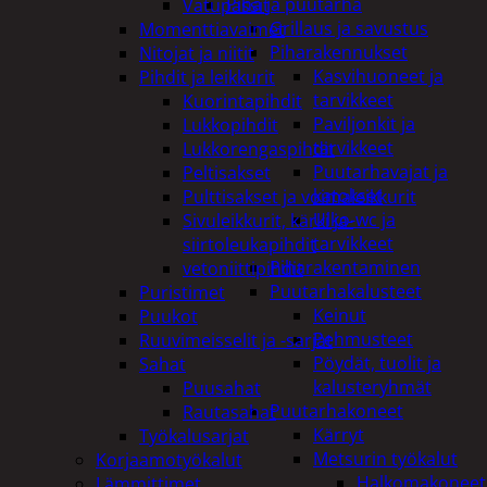
Piha ja puutarha
Vatupassit
Grillaus ja savustus
Momenttiavaimet
Piharakennukset
Nitojat ja niitit
Kasvihuoneet ja
Pihdit ja leikkurit
tarvikkeet
Kuorintapihdit
Paviljonkit ja
Lukkopihdit
tarvikkeet
Lukkorengaspihdit
Puutarhavajat ja
Peltisakset
katokset
Pulttisakset ja voimaleikkurit
Ulko-wc ja
Sivuleikkurit, kärki ja-
tarvikkeet
siirtoleukapihdit
Piharakentaminen
vetoniittipihdit
Puutarhakalusteet
Puristimet
Keinut
Puukot
Pehmusteet
Ruuvimeisselit ja -sarjat
Pöydät, tuolit ja
Sahat
kalusteryhmät
Puusahat
Puutarhakoneet
Rautasahat
Kärryt
Työkalusarjat
Metsurin työkalut
Korjaamotyökalut
Halkomakoneet
Lämmittimet