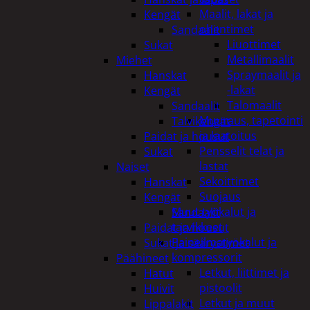
Maalit, lakat ja
Kengät
ohentimet
Sandaalit
Liuottimet
Sukat
Metallimaalit
Miehet
Spraymaalit ja
Hanskat
-lakat
Kengät
Talomaalit
Sandaalit
Muuraus, tapetointi
Talvikengät
ja laatoitus
Paidat ja housut
Pensselit telat ja
Sukat
lastat
Naiset
Sekoittimet
Hanskat
Suojaus
Kengät
Muut työkalut ja
Sandaalit
tarvikkeet
Paidat ja housut
Paineilmatyökalut ja
Sukat ja säärystimet
kompressorit
Päähineet
Letkut, liittimet ja
Hatut
pistoolit
Huivit
Letkut ja muut
Lippalakit