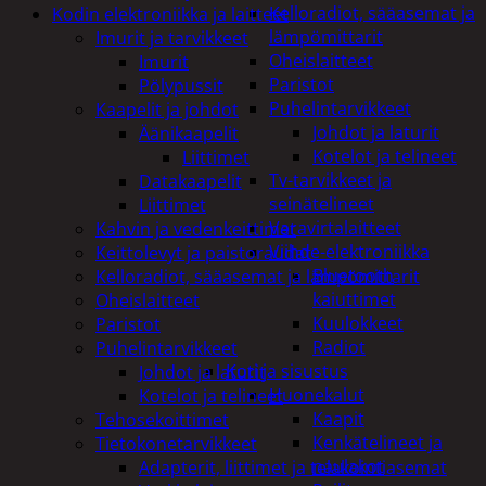
Kelloradiot, sääasemat ja
Kodin elektroniikka ja laitteet
lämpömittarit
Imurit ja tarvikkeet
Oheislaitteet
Imurit
Paristot
Pölypussit
Puhelintarvikkeet
Kaapelit ja johdot
Johdot ja laturit
Äänikaapelit
Kotelot ja telineet
Liittimet
Tv-tarvikkeet ja
Datakaapelit
seinätelineet
Liittimet
Varavirtalaitteet
Kahvin ja vedenkeittimet
Viihde-elektroniikka
Keittolevyt ja paistoraudat
Bluetooth
Kelloradiot, sääasemat ja lämpömittarit
kaiuttimet
Oheislaitteet
Kuulokkeet
Paristot
Radiot
Puhelintarvikkeet
Koti ja sisustus
Johdot ja laturit
Huonekalut
Kotelot ja telineet
Kaapit
Tehosekoittimet
Kenkätelineet ja
Tietokonetarvikkeet
naulakot
Adapterit, liittimet ja telakointiasemat