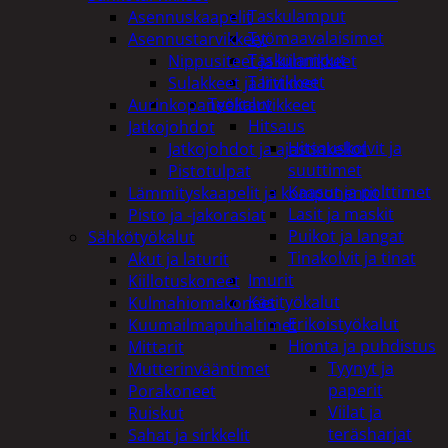
Taskulamput
Asennuskaapelit
Työmaavalaisimet
Asennustarvikkeet
Taskulamput
Nippusiteet ja kiinnikkeet
Tarvikkeet
Sulakkeet ja liittimet
Työkalut
Aurinkopaneelitarvikkeet
Hitsaus
Jatkojohdot
Hitsauskolvit ja
Jatkojohdot ja ajastinkellot
suuttimet
Pistotulpat
Kaasut ja polttimet
Lämmityskaapelit ja komponentit
Lasit ja maskit
Pisto ja -jakorasiat
Puikot ja langat
Sähkötyökalut
Tinakolvit ja tinat
Akut ja laturit
Imurit
Kiillotuskoneet
Käsityökalut
Kulmahiomakoneet
Erikoistyökalut
Kuumailmapuhaltimet
Hionta ja puhdistus
Mittarit
Tyynyt ja
Mutterinvääntimet
paperit
Porakoneet
Viilat ja
Ruiskut
teräsharjat
Sahat ja sirkkelit