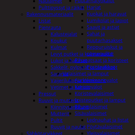
Puutarhatyökalut
Naulaimet
Harjat
Pulttipyssyt ja räikät
Kuokat ja haravat
Rakennusmateriaalit
Lumikolat ja lapiot
Listat
Saavit ja astiat
Pienrauta
Sahat ja
Kalustejalat
puutarhasakset
Koukut
Reppuruiskut ja
Kulmat
painepullot
Levyt putket ja kulmaraudat
Pihapatsaat ja koristeet
Lukot ja hakaset
Postilaatikot
Sakkelit, pylpyrät ja tarvikkeet
Valaisimet ja lamput
Saranat
Aurinkokennovalot
Vaijerilukot ja klemmarit
Koristevalot
Vetimet ja kahvat
Koristevalaisimet
Pressut
Loisteputket ja lamput
Ruuvit ja mutterit
Pihavalaisimet
Kiinnitysankkurit
Sisävalaisimet
Mutterit
Lednauhat ja listat
Pultit
Pöytävalaisimet
Ruuvit ja naulat
Yleisvalaisimet
Sähkötarvikkeet