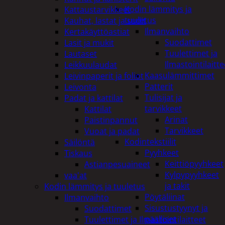
Kodin lämmitys ja
Kattaustarvikkeet
tuuletus
Kauhat, lastat ja sudit
Ilmanvaihto
Kertakäyttöastiat
Suodattimet
Lasit ja mukit
Tuulettimet ja
Lautaset
Ilmastointilaitte
Leikkuulaudat
Kaasulämmittimet
Leivinpaperit ja foliot
Patterit
Leivonta
Tulisijat ja
Padat ja kattilat
tarvikkeet
Kattilat
Arinat
Paistinpannut
Tarvikkeet
Vuoat ja padat
Kodintekstiilit
Säilöntä
Pyyhkeet
Tiskaus
Keittiöpyyhkeet
Astianpesuaineet
Kylpypyyhkeet
vaa'at
ja takit
Kodin lämmitys ja tuuletus
Pöytäliinat
Ilmanvaihto
Sisustustyynyt ja
Suodattimet
päälliset
Tuulettimet ja Ilmastointilaitteet