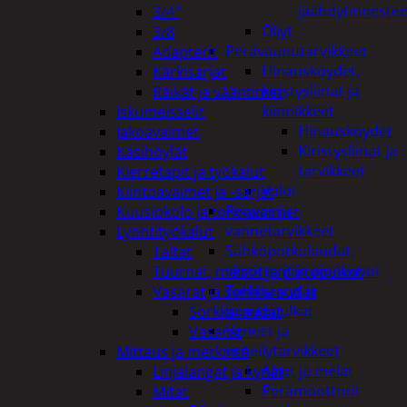
jäähdytinnestee
3/4"
Öljyt
3/8
Perävaunutarvikkeet
Adapterit
Hinausköydet,
Kärkisarjat
kiristysliinat ja
Räikät ja vääntimet
kiinnikkeet
Iskumeisselit
Hinausköydet
Jakoavaimet
Kiristysliinat ja
Käsihöylät
tarvikkeet
Kierretapit ja työkalut
Valot
Kiintoavaimet ja -sarjat
Rengas ja -
Kuusiokolo ja torx-avaimet
vannetarvikkeet
Lyöntityökalut
Sähköpotkulaudat,
Taltat
skootterit ja ajoneuvot
Tuurnat, meistit ja piirtopuikot
Tukkikärryt ja
Vasarat ja sorkkaraudat
juontopulkat
Sorkkaraudat
Veneet ja
Vasarat
veneilytarvikkeet
Mittaus ja merkintä
Airot ja melat
Linjalangat ja kynät
Perämoottorit
Mitat