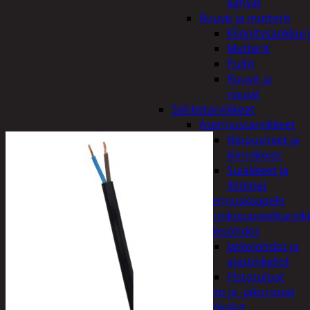
kahvat
Ruuvit ja mutterit
Kiinnitysankkuri
Mutterit
Pultit
Ruuvit ja
naulat
Sähkötarvikkeet
Asennustarvikkeet
Nippusiteet ja
kiinnikkeet
Sulakkeet ja
liittimet
Asennuskaapelit
Aurinkopaneelitarvik
Jatkojohdot
Jatkojohdot ja
ajastinkellot
Pistotulpat
Pisto ja -jakorasiat
Sähkötyökalut