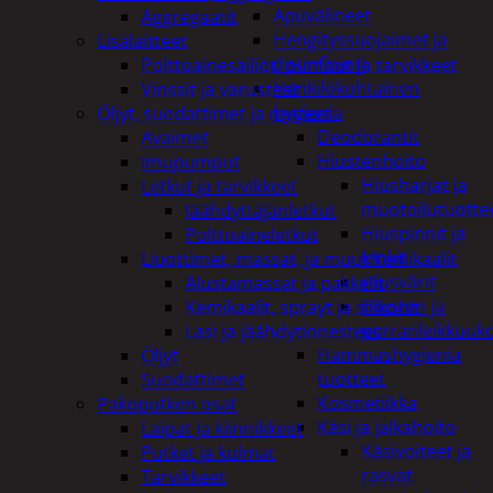
Apuvälineet
Aggregaatit
Hengityssuojaimet ja
Lisälaitteet
desinfiointi
Polttoainesäiliöt, pumput ja tarvikkeet
Henkilökohtainen
Vinssit ja varusteet
hygienia
Öljyt, suodattimet ja nesteet
Deodorantit
Avaimet
Hiustenhoito
Imupumput
Hiusharjat ja
Letkut ja tarvikkeet
muotoilutuotte
Jäähdyttäjänletkut
Hiuspinnit ja
Polttoaineletkut
lenkit
Liuottimet, massat, ja muut kemikaalit
Hiusvärit
Alustamassat ja pakkelit
Hiusten ja
Kemikaalit, sprayt ja silikonit
parranleikkuuk
Lasi ja jäähdytinnesteet
Hammashygienia
Öljyt
tuotteet
Suodattimet
Kosmetiikka
Pakoputken osat
Käsi ja jalkahoito
Laipat ja kiinnikkeet
Käsivoiteet ja
Putket ja kulmat
rasvat
Tarvikkeet