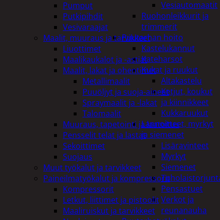
Vesiautomaatit
Pumput
Ruohonleikkurit ja
Putkipihdit
trimmerit
Vesivaraajat
Puutarhan hoito
Maalit, muuraus ja tarvikkeet
Kastelukannut
Liuottimet
Kateharsot
Maalikaukalot ja -astiat
Kukat ja ruukut
Maalit, lakat ja ohentimet
Altakastelu
Metallimaalit
Ketjut, koukut
Puuöljyt ja suoja-aineet
ja kiinnikkeet
Spraymaalit ja -lakat
Kukkaruukut
Talomaalit
Lannoitteet, myrkyt
Muuraus, tapetointi ja laatoitus
ja siemenet
Pensselit telat ja lastat
Lisäravinteet
Sekoittimet
Myrkyt
Suojaus
Siemenet
Muut työkalut ja tarvikkeet
Tuholaistorjunt
Paineilmatyökalut ja kompressorit
Pensastuet
Kompressorit
Verkot ja
Letkut, liittimet ja pistoolit
reunanauha
Maaliruiskut ja tarvikkeet