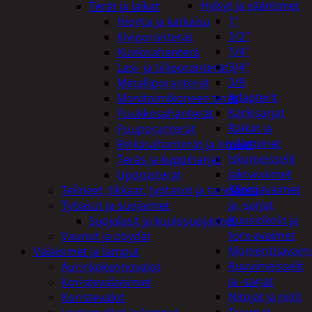
Hylsyt ja vääntimet
Terät ja laikat
1"
Hionta ja katkaisu
1/2"
Kiviporanterät
1/4"
Kuviosahanterä
3/4"
Lasi- ja tiiliporanterät
3/8
Metalliporanterät
Adapterit
Monitoimikoneen terät
Kärkisarjat
Puukkosahanterät
Räikät ja
Puuporanterät
vääntimet
Reikäsahanterät ja istukat
Iskumeisselit
Teräs ja kuppiharjat
Jakoavaimet
Upotusterät
Kiintoavaimet
Telineet, tikkaat, työtasot ja tarvikkeet
ja -sarjat
Työasut ja suojaimet
Kuusiokolo ja
Suojalasit ja kuulosuojaimet
torx-avaimet
Vaunut ja pöydät
Momenttiavaim
Valaisimet ja lamput
Ruuvimeisselit
Aurinkokennovalot
ja -sarjat
Koristevalaisimet
Nitojat ja niitit
Koristevalot