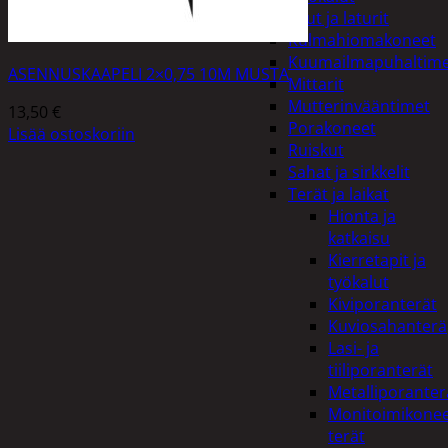
Akut ja laturit
Kulmahiomakoneet
Kuumailmapuhaltim
ASENNUSKAAPELI 2×0,75 10M MUSTA
Mittarit
Mutterinvääntimet
13,50
€
Porakoneet
Lisää ostoskoriin
Ruiskut
Sahat ja sirkkelit
Terät ja laikat
Hionta ja
katkaisu
Kierretapit ja
työkalut
Kiviporanterät
Kuviosahanterä
Lasi- ja
tiiliporanterät
Metalliporanter
Monitoimikone
terät