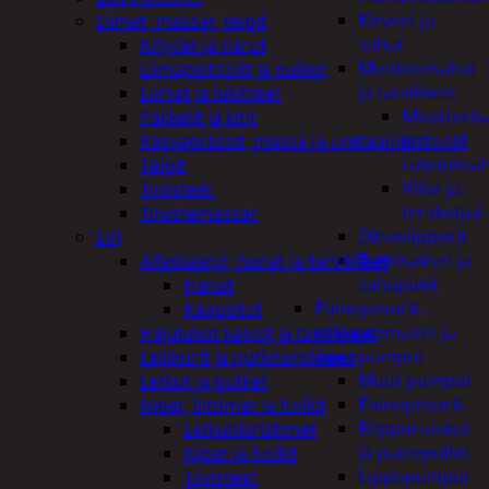
Kirveet ja
Liimat, massat, teipit
sahat
Köydet ja narut
Moottorisahat
Liimapistoolit ja puikot
ja tarvikkeet
Liimat ja lukitteet
Moottoris
Pakkelit ja kitit
ja
Rasvaprässit, massa ja uretaanipistoolit
raivaussa
Teipit
Viilat ja
Tiivisteet
teräketjut
Tiivistemassat
Oksasilppurit
LVI
Tukkisakset ja
Allaskaapit, hanat ja tarvikkeet
sahapukit
Hanat
Painepesurit,
Kaapistot
vesiautomaatit ja
Hajulukot kaivot ja tarvikkeet
uppopumput
Leikkurit ja putkitarvikkeet
Muut pumput
Letkut ja putket
Painepesurit
Nipat, liittimet ja holkit
Reppuruiskut
Letkunkiristimet
ja painepullot
Nipat ja holkit
Uppopumput
Tiivisteet