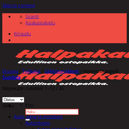
Skip to content
Sijainti
Asiakaspalvelu
Kirjaudu
Etusivu
/
Työkalut
/
Sähkötarvikkeet
/
Asennuskaapelit
Suodata
Näytetään tulokset 1–12 / 26
Etsi:
Selaa
Auto, vene ja moottori
Autonhoito