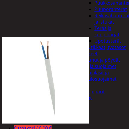
Puukkosahante
Puuporanterät
Reikäsahanterä
ja istukat
Teräs ja
kuppiharjat
Upotusterät
Telineet, tikkaat, työtasot
ja tarvikkeet
Vaunut ja pöydät
Työasut ja suojaimet
Suojalasit ja
kuulosuojaimet
Elintarvikkeet
Keksit ja piparit
Mausteet
Etsi:
Ostoskori /
0,00
€