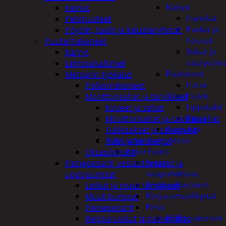
Naiset
Keinut
Hanskat
Pehmusteet
Paidat ja
Pöydät, tuolit ja kalusteryhmät
housut
Puutarhakoneet
Sukat ja
Kärryt
säärystim
Lehtipuhaltimet
Päähineet
Metsurin työkalut
Hatut
Halkomakoneet
Huivit
Moottorisahat ja tarvikkeet
Lippalakit
Kirveet ja sahat
Pipot
Moottorisahat ja raivaussahat
Sadeasut
Tukkisakset ja sahapukit
Auto, vene ja moottori
Viilat ja teräketjut
Autonhoito
Oksasilppurit
Auton
Painepesurit, vesiautomaatit ja
sisäpuhdistus
uppopumput
Ilmanraikastimet
Letkut ja muut tarvikkeet
Korjausmaalikynät
Muut pumput
Pesu
Painepesurit
Kiillotuskoneet
Reppuruiskut ja painepullot