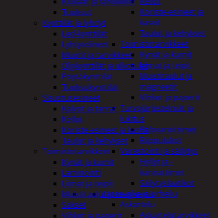
Kellot
Kiukaat ja tarvikkeet
Koriste-esineet ja
Tuoksut
kasvit
Kynttilät ja lyhdyt
Taulut ja kehykset
Led-kynttilät
Toimistotarvikkeet
Lyhtytelineet
Kynät ja kumit
Muotit ja tarvikkeet
Liimat ja teipit
Öljykynttilät ja ulkotulet
Muistitaulut ja
Pöytäkynttilät
magneetit
Tuoksukynttilät
Vihkot ja paperit
Sisustusesineet
Turvajärjestelmät ja
Kalvot ja tarrat
lukitus
Kellot
Palovaroittimet
Koriste-esineet ja kasvit
Riippulukot
Taulut ja kehykset
Varastointi ja säilytys
Toimistotarvikkeet
Hyllyt ja -
Kynät ja kumit
kannattimet
Laminointi
Säilytyslaatikot
Liimat ja teipit
Vapaa-aika ja urheilu
Muistitaulut ja magneetit
Askartelu
Sakset
Askartelutarvikkeet
Vihkot ja paperit