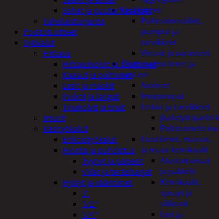
Lisälaitteet
Sahat ja puutarhasakset
Polttoainesäiliöt,
Tuholaistorjunta
pumput ja
Poistotuotteet
tarvikkeet
Työkalut
Vinssit ja varusteet
Hitsaus
Öljyt, suodattimet ja
Hitsauskolvit ja suuttimet
nesteet
Kaasut ja polttimet
Avaimet
Lasit ja maskit
Imupumput
Puikot ja langat
Letkut ja tarvikkeet
Tinakolvit ja tinat
Jäähdyttäjänlet
Imurit
Polttoaineletku
Käsityökalut
Liuottimet, massat,
Erikoistyökalut
ja muut kemikaalit
Hionta ja puhdistus
Alustamassat
Tyynyt ja paperit
ja pakkelit
Viilat ja teräsharjat
Kemikaalit,
Hylsyt ja vääntimet
sprayt ja
1"
silikonit
1/2"
Lasi ja
1/4"