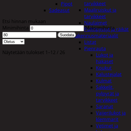
tarvikkeet
Pipot
Maaliruiskut ja
Sadeasut
tarvikkeet
Etsi hinnan mukaan
Naulaimet
Minimihinta
Maksimihinta
Pulttipyssyt ja räikät
Rakennusmateriaalit
Suodata
Listat
Pienrauta
Näytetään tulokset 1–12 / 26
Lukot ja
hakaset
Koukut
Kalustejalat
Kulmat
Sakkelit,
pylpyrät ja
tarvikkeet
Saranat
Vaijerilukot ja
klemmarit
Vetimet ja