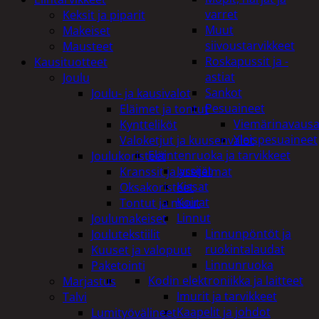
varret
Keksit ja piparit
Muut
Makeiset
siivoustarvikkeet
Mausteet
Roskapussit ja -
Kausituotteet
astiat
Joulu
Sankot
Joulu- ja kausivalot
Pesuaineet
Eläimet ja tontut
Viemärinavausa
Kyntteliköt
Yleispesuaineet
Valoketjut ja kuusenvalot
Eläintenruoka ja tarvikkeet
Joulukoristeet
Jyrsijät
Kranssit ja asetelmat
Kissat
Oksakoristeet
Koirat
Tontut ja muut
Linnut
Joulumakeiset
Linnunpöntöt ja
Joulutekstiilit
ruokintalaudat
Kuuset ja valopuut
Linnunruoka
Paketointi
Kodin elektroniikka ja laitteet
Marjastus
Imurit ja tarvikkeet
Talvi
Kaapelit ja johdot
Lumityövälineet