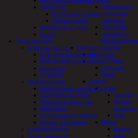
uimalelut
Muut siivoustarvikkeet
Kylpytynnyrit,
Pesuaineet
uima-altaat,
Viemärinavausaineet
porealtaat
Yleispesuaineet
Uima-altaat
Roskapussit ja -astiat
Uimalelut ja
Sangot
kelluntavälineet
Piha ja puutarha
Vaatteet ja asusteet
Grillaus ja savustus
Heijastimet
Grillit ja rengaspolttimet
Laukut ja reput
Hiilet, briketit ja purut
Käsilaukut
Savustimet
Reput
Tarvikkeet
Vaatteet
Piharakennukset
Lapset
Kasvihuoneet ja tarvikkeet
Asusteet
Paviljonkit ja tarvikkeet
Hanskat
Pihapatsaat ja koristeet
ja lapaset
Postilaatikot
Sukat
Puutarhavajat ja katokset
Miehet
Ulko-wc ja tarvikkeet
Hanskat
Piharakentaminen
Sukat
Puutarhakalusteet