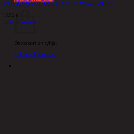
ASENNUSKAAPELI MSO 2×0,75 N 10M VALKOINEN
Ostoskori
13,50
€
Lisää ostoskoriin
Ostoskori on tyhjä.
Takaisin kauppaan