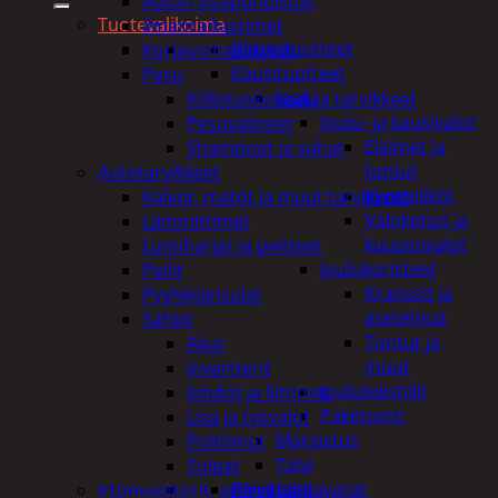
Auton sisäpuhdistus
Tuotevalikoima
ilmanraikastimet
Poistotuotteet
Korjausmaalikynät
Kausituotteet
Pesu
Joulu
Kiillotuskoneet ja tarvikkeet
Joulu- ja kausivalot
Pesuvälineet
Eläimet ja
Shampoot ja vahat
tontut
Autotarvikkeet
Kyntteliköt
Kalvot, matot ja muut tarvikkeet
Valoketjut ja
Lämmittimet
kuusenvalot
Lumiharjat ja peitteet
Joulukoristeet
Peilit
Kranssit ja
Pyyhkijänsulat
asetelmat
Sähkö
Tontut ja
Akut
muut
invertterit
Joulutekstiilit
Johdot ja liittimet
Paketointi
Lisä ja työvalot
Marjastus
Polttimot
Talvi
Tulpat
Päivittäistavarat
Irtomoottorit, aggregaatit