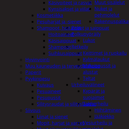
Muut sisälelut
Käsivoiteet ja rasvat
Nuket ja
Kynsisakset ja viilat
pehmolelut
Kosmetiikka
Rakennuspalika
Pesuharjat ja -sienet
Pelit
Shampoot, hoitaineet ja saippuat
Polkupyöräily
Hoitoaineet
Lukot
Käsisaippuat
Retkeily
Shampoot
Keittimet ja ruokailu
Suihkusaippuat
Kylmälaukut
Hyvinvointi
Makuupussit ja
Muu kauneuden ja terveydenhoito
alustat
Paperit
Teltat
Pyykinpesu
Urheiluvälineet
Kuivaus
Kypärät ja
Pesuaineet
suojaimet
Pesupussit
Talviurheilu
Silitysraudat ja silityslaudat
Hiihtäminen
Siivous
Jääkiekko
Liinat ja sienet
Vesiurheilu ja
Mopit, harjat ja varret