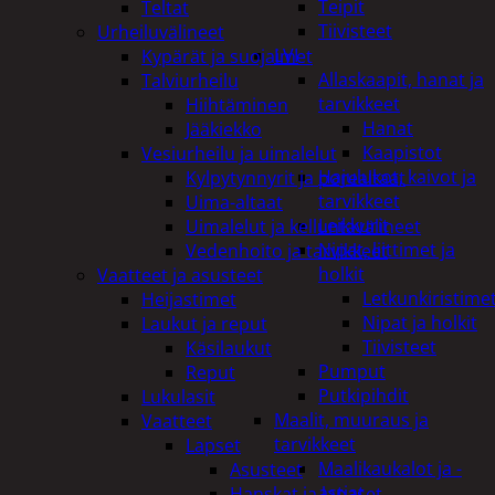
Teipit
Teltat
Tiivisteet
Urheiluvälineet
LVI
Kypärät ja suojaimet
Allaskaapit, hanat ja
Talviurheilu
tarvikkeet
Hiihtäminen
Hanat
Jääkiekko
Kaapistot
Vesiurheilu ja uimalelut
Hajulukot, kaivot ja
Kylpytynnyrit ja porealtaat
tarvikkeet
Uima-altaat
Leikkurit
Uimalelut ja kelluntavälineet
Nipat, liittimet ja
Vedenhoito ja tarvikkeet
holkit
Vaatteet ja asusteet
Letkunkiristime
Heijastimet
Nipat ja holkit
Laukut ja reput
Tiivisteet
Käsilaukut
Pumput
Reput
Putkipihdit
Lukulasit
Maalit, muuraus ja
Vaatteet
tarvikkeet
Lapset
Maalikaukalot ja -
Asusteet
astiat
Hanskat ja lapaset