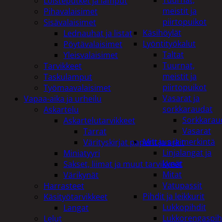
Tuurnat,
Loisteputket ja lamput
meistit ja
Pihavalaisimet
piirtopuikot
Sisävalaisimet
Käsihöylät
Lednauhat ja listat
Lyöntityökalut
Pöytävalaisimet
Taltat
Yleisvalaisimet
Tuurnat,
Tarvikkeet
meistit ja
Taskulamput
piirtopuikot
Työmaavalaisimet
Vasarat ja
Vapaa-aika ja urheilu
sorkkaraudat
Askartelu
Sorkkarau
Askartelutarvikkeet
Vasarat
Tarrat
Mittaus ja merkintä
Värityskirjat paperit ja arkit
Linjalangat ja
Miniatyyri
kynät
Sakset, liimat ja muut tarvikkeet
Mitat
Värikynät
Vatupassit
Harrasteet
Pihdit ja leikkurit
Käsityötarvikkeet
Lukkopihdit
Langat
Lukkorengaspih
Lelut