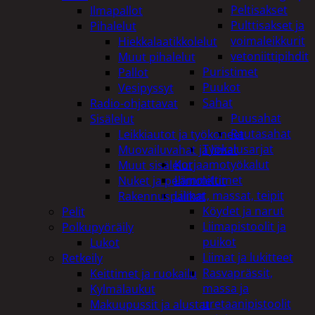
Peltisakset
Ilmapallot
Pulttisakset ja
Pihalelut
voimaleikkurit
Hiekkalaatikkolelut
vetoniittipihdit
Muut pihalelut
Puristimet
Pallot
Puukot
Vesipyssyt
Sahat
Radio-ohjattavat
Puusahat
Sisälelut
Rautasahat
Leikkiautot ja työkoneet
Työkalusarjat
Muovailuvahat ja limat
Korjaamotyökalut
Muut sisälelut
Lämmittimet
Nuket ja pehmolelut
Liimat, massat, teipit
Rakennuspalikat
Köydet ja narut
Pelit
Liimapistoolit ja
Polkupyöräily
puikot
Lukot
Liimat ja lukitteet
Retkeily
Rasvaprässit,
Keittimet ja ruokailu
massa ja
Kylmälaukut
uretaanipistoolit
Makuupussit ja alustat