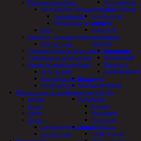
Kynsisakset ja
Perävaunutarvikkeet
viilat
Hinausköydet, kiristysliinat ja kiinnikkeet
Pesuharjat ja -
Hinausköydet
sienet
Kiristysliinat ja tarvikkeet
Shampoot,
Valot
hoitaineet ja
Rengas ja -vannetarvikkeet
saippuat
Pukit ja tunkit
Hoitoaineet
Sähköpotkulaudat, skootterit ja ajoneuvot
Käsisaippuat
Tukkikärryt ja juontopulkat
Shampoot
Veneet ja veneilytarvikkeet
Suihkusaippuat
Airot ja melat
Hyvinvointi
Kanootit ja sup-laudat
Muu kauneuden ja
Perämoottorit
terveydenhoito
Eläintenruoka ja tarvikkeet
Pyykinpesu
Jyrsijät
Kuivaus
Kissat
Pesuaineet
Koirat
Pesupussit
Linnut
Siivous
Linnunpöntöt ja ruokintalaudat
Liinat ja sienet
Linnunruoka
Mopit, harjat ja
Elintarvikkeet