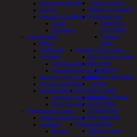
Tyynyt ja peitot
Kaasulämmittimet
Verhot ja tarvikkeet
Patterit
Vuodevaatteet
Tulisijat ja tarvikkeet
Lakanat ja
Arinat
tyynynlinat
Tarvikkeet
Tyynyt ja
Kodintekstiilit
peitot
Matot
Kylpyhuone ja sauna
Pöytäliinat
Harjat ja pesuaineet
Pyyhkeet
Kalusteet
Keittiöpyyhkeet
Mittarit
Kylpypyyhkeet ja takit
Kiukaat ja tarvikkeet
Sisustustyynyt ja päälliset
Tuoksut
Verhot ja tarvikkeet
Kynttilät ja lyhdyt
Vuodevaatteet
Kynttilät ja lyhdyt
Lakanat ja tyynynlinat
Led-kynttilät
Tyynyt ja peitot
Lyhtytelineet
Kylpyhuone ja sauna
Pöytäkynttilät
Harjat ja pesuaineet
Sisustusesineet
Kalusteet
Kalvot ja tarrat
Mittarit