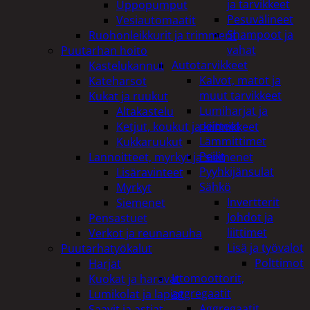
ja tarvikkeet
Uppopumput
Pesuvälineet
Vesiautomaatit
Shampoot ja
Ruohonleikkurit ja trimmerit
vahat
Puutarhan hoito
Autotarvikkeet
Kastelukannut
Kalvot, matot ja
Kateharsot
muut tarvikkeet
Kukat ja ruukut
Lumiharjat ja
Altakastelu
peitteet
Ketjut, koukut ja kiinnikkeet
Lämmittimet
Kukkaruukut
Peilit
Lannoitteet, myrkyt ja siemenet
Pyyhkijänsulat
Lisäravinteet
Sähkö
Myrkyt
Invertterit
Siemenet
Johdot ja
Pensastuet
liittimet
Verkot ja reunanauha
Lisä ja työvalot
Puutarhatyökalut
Polttimot
Harjat
Irtomoottorit,
Kuokat ja haravat
aggregaatit
Lumikolat ja lapiot
Aggregaatit
Saavit ja astiat