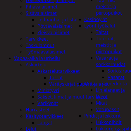
Tuurnat,
Loisteputket ja lamput
meistit ja
Pihavalaisimet
piirtopuikot
Sisävalaisimet
Käsihöylät
Lednauhat ja listat
Lyöntityökalut
Pöytävalaisimet
Taltat
Yleisvalaisimet
Tuurnat,
Tarvikkeet
meistit ja
Taskulamput
piirtopuikot
Työmaavalaisimet
Vasarat ja
Vapaa-aika ja urheilu
sorkkaraudat
Askartelu
Sorkkarau
Askartelutarvikkeet
Vasarat
Tarrat
Mittaus ja merkintä
Värityskirjat paperit ja arkit
Linjalangat ja
Miniatyyri
kynät
Sakset, liimat ja muut tarvikkeet
Mitat
Värikynät
Vatupassit
Harrasteet
Pihdit ja leikkurit
Käsityötarvikkeet
Lukkopihdit
Langat
Lukkorengaspih
Lelut