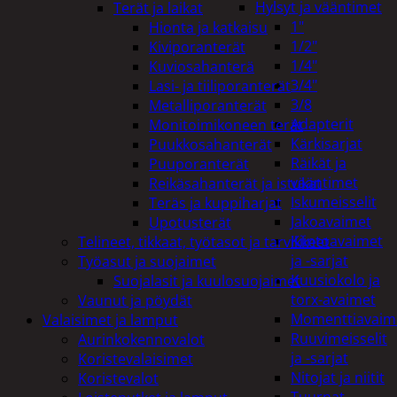
Hylsyt ja vääntimet
Terät ja laikat
1"
Hionta ja katkaisu
1/2"
Kiviporanterät
1/4"
Kuviosahanterä
3/4"
Lasi- ja tiiliporanterät
3/8
Metalliporanterät
Adapterit
Monitoimikoneen terät
Kärkisarjat
Puukkosahanterät
Räikät ja
Puuporanterät
vääntimet
Reikäsahanterät ja istukat
Iskumeisselit
Teräs ja kuppiharjat
Jakoavaimet
Upotusterät
Kiintoavaimet
Telineet, tikkaat, työtasot ja tarvikkeet
ja -sarjat
Työasut ja suojaimet
Kuusiokolo ja
Suojalasit ja kuulosuojaimet
torx-avaimet
Vaunut ja pöydät
Momenttiavaim
Valaisimet ja lamput
Ruuvimeisselit
Aurinkokennovalot
ja -sarjat
Koristevalaisimet
Nitojat ja niitit
Koristevalot