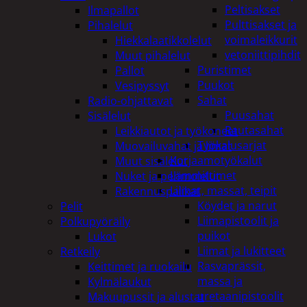
Peltisakset
Ilmapallot
Pulttisakset ja
Pihalelut
voimaleikkurit
Hiekkalaatikkolelut
vetoniittipihdit
Muut pihalelut
Puristimet
Pallot
Puukot
Vesipyssyt
Sahat
Radio-ohjattavat
Puusahat
Sisälelut
Rautasahat
Leikkiautot ja työkoneet
Työkalusarjat
Muovailuvahat ja limat
Korjaamotyökalut
Muut sisälelut
Lämmittimet
Nuket ja pehmolelut
Liimat, massat, teipit
Rakennuspalikat
Köydet ja narut
Pelit
Liimapistoolit ja
Polkupyöräily
puikot
Lukot
Liimat ja lukitteet
Retkeily
Rasvaprässit,
Keittimet ja ruokailu
massa ja
Kylmälaukut
uretaanipistoolit
Makuupussit ja alustat