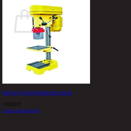
Ostoskori
Ostoskori on tyhjä.
Takaisin kauppaan
BETAX PYLVÄSPORAKONE 58CM
143,00
€
Lisää ostoskoriin