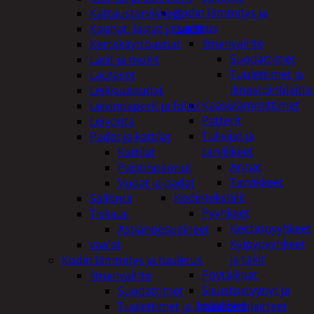
Kodin lämmitys ja
Kattaustarvikkeet
tuuletus
Kauhat, lastat ja sudit
Ilmanvaihto
Kertakäyttöastiat
Suodattimet
Lasit ja mukit
Tuulettimet ja
Lautaset
Ilmastointilaitte
Leikkuulaudat
Kaasulämmittimet
Leivinpaperit ja foliot
Patterit
Leivonta
Tulisijat ja
Padat ja kattilat
tarvikkeet
Kattilat
Arinat
Paistinpannut
Tarvikkeet
Vuoat ja padat
Kodintekstiilit
Säilöntä
Pyyhkeet
Tiskaus
Keittiöpyyhkeet
Astianpesuaineet
Kylpypyyhkeet
vaa'at
ja takit
Kodin lämmitys ja tuuletus
Pöytäliinat
Ilmanvaihto
Sisustustyynyt ja
Suodattimet
päälliset
Tuulettimet ja Ilmastointilaitteet