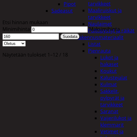
tarvikkeet
Pipot
Maaliruiskut ja
Sadeasut
tarvikkeet
Etsi hinnan mukaan
Naulaimet
Minimihinta
Maksimihinta
Pulttipyssyt ja räikät
Rakennusmateriaalit
Suodata
Listat
Pienrauta
Näytetään tulokset 1–12 / 18
Lukot ja
hakaset
Koukut
Kalustejalat
Kulmat
Sakkelit,
pylpyrät ja
tarvikkeet
Saranat
Vaijerilukot ja
klemmarit
Vetimet ja