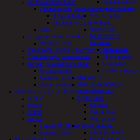
Kynsisakset ja
Perävaunutarvikkeet
viilat
Hinausköydet, kiristysliinat ja kiinnikkeet
Pesuharjat ja -
Hinausköydet
sienet
Kiristysliinat ja tarvikkeet
Shampoot,
Valot
hoitaineet ja
Rengas ja -vannetarvikkeet
saippuat
Pukit ja tunkit
Hoitoaineet
Sähköpotkulaudat, skootterit ja ajoneuvot
Käsisaippuat
Tukkikärryt ja juontopulkat
Shampoot
Veneet ja veneilytarvikkeet
Suihkusaippuat
Airot ja melat
Hyvinvointi
Kanootit ja sup-laudat
Muu kauneuden ja
Perämoottorit
terveydenhoito
Eläintenruoka ja tarvikkeet
Pyykinpesu
Jyrsijät
Kuivaus
Kissat
Pesuaineet
Koirat
Pesupussit
Linnut
Siivous
Linnunpöntöt ja ruokintalaudat
Liinat ja sienet
Linnunruoka
Mopit, harjat ja
Elintarvikkeet