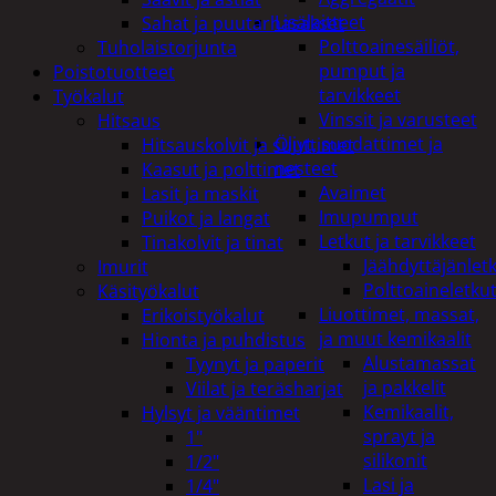
Lisälaitteet
Sahat ja puutarhasakset
Polttoainesäiliöt,
Tuholaistorjunta
pumput ja
Poistotuotteet
tarvikkeet
Työkalut
Vinssit ja varusteet
Hitsaus
Öljyt, suodattimet ja
Hitsauskolvit ja suuttimet
nesteet
Kaasut ja polttimet
Avaimet
Lasit ja maskit
Imupumput
Puikot ja langat
Letkut ja tarvikkeet
Tinakolvit ja tinat
Jäähdyttäjänlet
Imurit
Polttoaineletku
Käsityökalut
Liuottimet, massat,
Erikoistyökalut
ja muut kemikaalit
Hionta ja puhdistus
Alustamassat
Tyynyt ja paperit
ja pakkelit
Viilat ja teräsharjat
Kemikaalit,
Hylsyt ja vääntimet
sprayt ja
1"
silikonit
1/2"
Lasi ja
1/4"