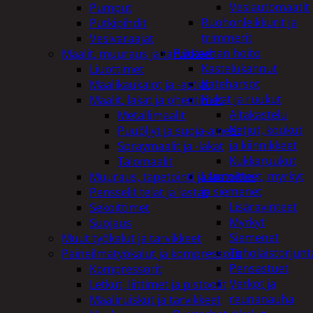
Vesiautomaatit
Pumput
Ruohonleikkurit ja
Putkipihdit
trimmerit
Vesivaraajat
Puutarhan hoito
Maalit, muuraus ja tarvikkeet
Kastelukannut
Liuottimet
Kateharsot
Maalikaukalot ja -astiat
Kukat ja ruukut
Maalit, lakat ja ohentimet
Altakastelu
Metallimaalit
Ketjut, koukut
Puuöljyt ja suoja-aineet
ja kiinnikkeet
Spraymaalit ja -lakat
Kukkaruukut
Talomaalit
Lannoitteet, myrkyt
Muuraus, tapetointi ja laatoitus
ja siemenet
Pensselit telat ja lastat
Lisäravinteet
Sekoittimet
Myrkyt
Suojaus
Siemenet
Muut työkalut ja tarvikkeet
Tuholaistorjunt
Paineilmatyökalut ja kompressorit
Pensastuet
Kompressorit
Verkot ja
Letkut, liittimet ja pistoolit
reunanauha
Maaliruiskut ja tarvikkeet