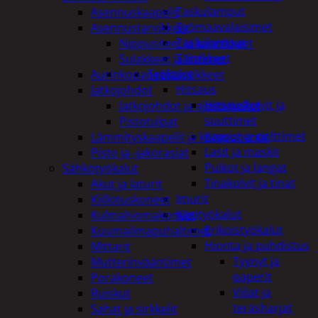
Taskulamput
Asennuskaapelit
Työmaavalaisimet
Asennustarvikkeet
Taskulamput
Nippusiteet ja kiinnikkeet
Tarvikkeet
Sulakkeet ja liittimet
Työkalut
Aurinkopaneelitarvikkeet
Hitsaus
Jatkojohdot
Hitsauskolvit ja
Jatkojohdot ja ajastinkellot
suuttimet
Pistotulpat
Kaasut ja polttimet
Lämmityskaapelit ja komponentit
Lasit ja maskit
Pisto ja -jakorasiat
Puikot ja langat
Sähkötyökalut
Tinakolvit ja tinat
Akut ja laturit
Imurit
Kiillotuskoneet
Käsityökalut
Kulmahiomakoneet
Erikoistyökalut
Kuumailmapuhaltimet
Hionta ja puhdistus
Mittarit
Tyynyt ja
Mutterinvääntimet
paperit
Porakoneet
Viilat ja
Ruiskut
teräsharjat
Sahat ja sirkkelit