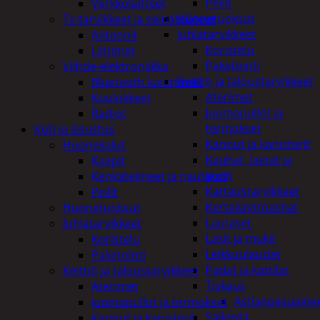
Peilit
Verkkolaitteet
Huonetuoksut
Tv-tarvikkeet ja seinätelineet
Juhlatarvikkeet
Antennit
Koristelu
Liittimet
Paketointi
Viihde-elektroniikka
Keittiö ja taloustarvikkeet
Bluetooth kaiuttimet
Aterimet
Kuulokkeet
Juomapullot ja
Radiot
termokset
Koti ja sisustus
Kannut ja kanisterit
Huonekalut
Kauhat, lastat ja
Kaapit
sudit
Kenkätelineet ja naulakot
Kattaustarvikkeet
Peilit
Kertakäyttöastiat
Huonetuoksut
Lautaset
Juhlatarvikkeet
Lasit ja mukit
Koristelu
Leikkuulaudat
Paketointi
Padat ja kattilat
Keittiö ja taloustarvikkeet
Tiskaus
Aterimet
Astianpesuaine
Juomapullot ja termokset
Säilöntä
Kannut ja kanisterit