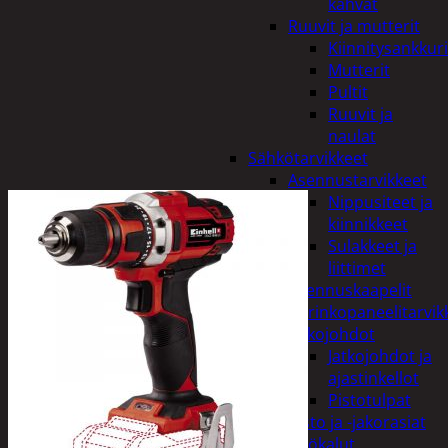
kahvat
Ruuvit ja mutterit
Kiinnitysankkuri
Mutterit
Pultit
Ruuvit ja
naulat
Sähkötarvikkeet
Asennustarvikkeet
Nippusiteet ja
kiinnikkeet
Sulakkeet ja
liittimet
Asennuskaapelit
Aurinkopaneelitarvik
Jatkojohdot
Jatkojohdot ja
ajastinkellot
Pistotulpat
Pisto ja -jakorasiat
Sähkötyökalut