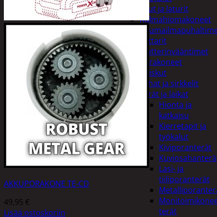
Akut ja laturit
Kulmahiomakoneet
Kuumailmapuhaltim
Mittarit
Mutterinvääntimet
Porakoneet
Ruiskut
Sahat ja sirkkelit
Terät ja laikat
Hionta ja
katkaisu
Kierretapit ja
työkalut
Kiviporanterät
Kuviosahanterä
Lasi- ja
tiiliporanterät
AKKUPORAKONE TE-CD
Metalliporanter
Monitoimikone
49,95
€
terät
Lisää ostoskoriin