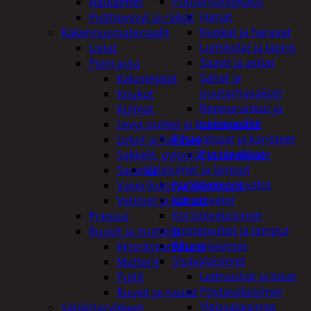
Puutarhatyökalut
Naulaimet
Harjat
Pulttipyssyt ja räikät
Kuokat ja haravat
Rakennusmateriaalit
Lumikolat ja lapiot
Listat
Saavit ja astiat
Pienrauta
Sahat ja
Kalustejalat
puutarhasakset
Koukut
Reppuruiskut ja
Kulmat
painepullot
Levyt putket ja kulmaraudat
Pihapatsaat ja koristeet
Lukot ja hakaset
Postilaatikot
Sakkelit, pylpyrät ja tarvikkeet
Valaisimet ja lamput
Saranat
Aurinkokennovalot
Vaijerilukot ja klemmarit
Koristevalot
Vetimet ja kahvat
Koristevalaisimet
Pressut
Loisteputket ja lamput
Ruuvit ja mutterit
Pihavalaisimet
Kiinnitysankkurit
Sisävalaisimet
Mutterit
Lednauhat ja listat
Pultit
Pöytävalaisimet
Ruuvit ja naulat
Yleisvalaisimet
Sähkötarvikkeet