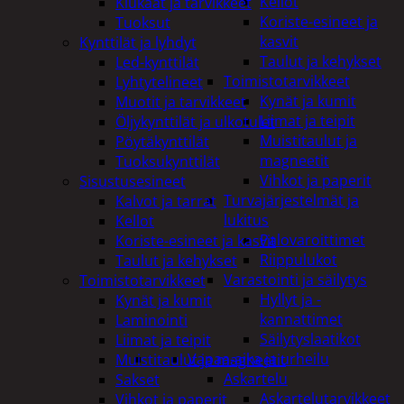
Kellot
Kiukaat ja tarvikkeet
Koriste-esineet ja
Tuoksut
kasvit
Kynttilät ja lyhdyt
Taulut ja kehykset
Led-kynttilät
Toimistotarvikkeet
Lyhtytelineet
Kynät ja kumit
Muotit ja tarvikkeet
Liimat ja teipit
Öljykynttilät ja ulkotulet
Muistitaulut ja
Pöytäkynttilät
magneetit
Tuoksukynttilät
Vihkot ja paperit
Sisustusesineet
Turvajärjestelmät ja
Kalvot ja tarrat
lukitus
Kellot
Palovaroittimet
Koriste-esineet ja kasvit
Riippulukot
Taulut ja kehykset
Varastointi ja säilytys
Toimistotarvikkeet
Hyllyt ja -
Kynät ja kumit
kannattimet
Laminointi
Säilytyslaatikot
Liimat ja teipit
Vapaa-aika ja urheilu
Muistitaulut ja magneetit
Askartelu
Sakset
Askartelutarvikkeet
Vihkot ja paperit