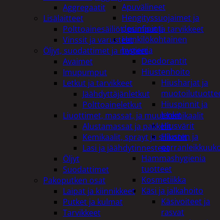
Apuvälineet
Aggregaatit
Hengityssuojaimet ja
Lisälaitteet
desinfiointi
Polttoainesäiliöt, pumput ja tarvikkeet
Henkilökohtainen
Vinssit ja varusteet
hygienia
Öljyt, suodattimet ja nesteet
Deodorantit
Avaimet
Hiustenhoito
Imupumput
Hiusharjat ja
Letkut ja tarvikkeet
muotoilutuotte
Jäähdyttäjänletkut
Hiuspinnit ja
Polttoaineletkut
lenkit
Liuottimet, massat, ja muut kemikaalit
Hiusvärit
Alustamassat ja pakkelit
Hiusten ja
Kemikaalit, sprayt ja silikonit
parranleikkuuk
Lasi ja jäähdytinnesteet
Hammashygienia
Öljyt
tuotteet
Suodattimet
Kosmetiikka
Pakoputken osat
Käsi ja jalkahoito
Laipat ja kiinnikkeet
Käsivoiteet ja
Putket ja kulmat
rasvat
Tarvikkeet