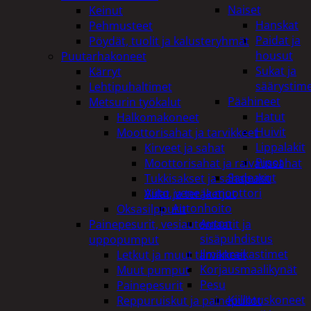
Naiset
Keinut
Hanskat
Pehmusteet
Paidat ja
Pöydät, tuolit ja kalusteryhmät
housut
Puutarhakoneet
Sukat ja
Kärryt
säärystim
Lehtipuhaltimet
Päähineet
Metsurin työkalut
Hatut
Halkomakoneet
Huivit
Moottorisahat ja tarvikkeet
Lippalakit
Kirveet ja sahat
Pipot
Moottorisahat ja raivaussahat
Sadeasut
Tukkisakset ja sahapukit
Auto, vene ja moottori
Viilat ja teräketjut
Autonhoito
Oksasilppurit
Auton
Painepesurit, vesiautomaatit ja
sisäpuhdistus
uppopumput
Ilmanraikastimet
Letkut ja muut tarvikkeet
Korjausmaalikynät
Muut pumput
Pesu
Painepesurit
Kiillotuskoneet
Reppuruiskut ja painepullot