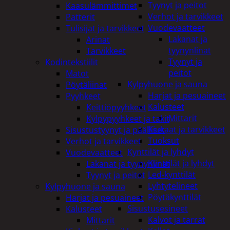
Tyynyt ja peitot
Kaasulämmittimet
Verhot ja tarvikkeet
Patterit
Vuodevaatteet
Tulisijat ja tarvikkeet
Lakanat ja
Arinat
tyynynlinat
Tarvikkeet
Tyynyt ja
Kodintekstiilit
peitot
Matot
Kylpyhuone ja sauna
Pöytäliinat
Harjat ja pesuaineet
Pyyhkeet
Kalusteet
Keittiöpyyhkeet
Mittarit
Kylpypyyhkeet ja takit
Kiukaat ja tarvikkeet
Sisustustyynyt ja päälliset
Tuoksut
Verhot ja tarvikkeet
Kynttilät ja lyhdyt
Vuodevaatteet
Kynttilät ja lyhdyt
Lakanat ja tyynynlinat
Led-kynttilät
Tyynyt ja peitot
Lyhtytelineet
Kylpyhuone ja sauna
Pöytäkynttilät
Harjat ja pesuaineet
Sisustusesineet
Kalusteet
Kalvot ja tarrat
Mittarit