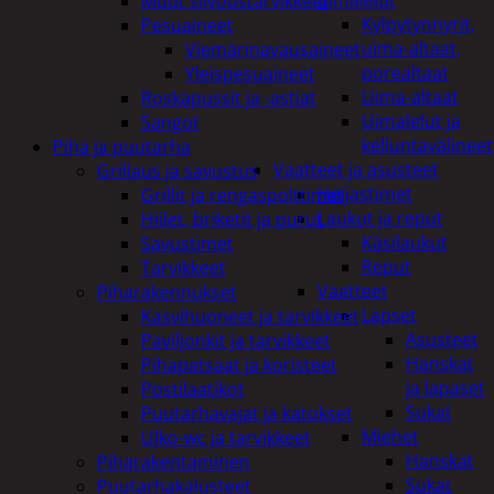
uimalelut
Muut siivoustarvikkeet
Kylpytynnyrit,
Pesuaineet
uima-altaat,
Viemärinavausaineet
porealtaat
Yleispesuaineet
Uima-altaat
Roskapussit ja -astiat
Uimalelut ja
Sangot
kelluntavälineet
Piha ja puutarha
Vaatteet ja asusteet
Grillaus ja savustus
Heijastimet
Grillit ja rengaspolttimet
Laukut ja reput
Hiilet, briketit ja purut
Käsilaukut
Savustimet
Reput
Tarvikkeet
Vaatteet
Piharakennukset
Lapset
Kasvihuoneet ja tarvikkeet
Asusteet
Paviljonkit ja tarvikkeet
Hanskat
Pihapatsaat ja koristeet
ja lapaset
Postilaatikot
Sukat
Puutarhavajat ja katokset
Miehet
Ulko-wc ja tarvikkeet
Hanskat
Piharakentaminen
Sukat
Puutarhakalusteet