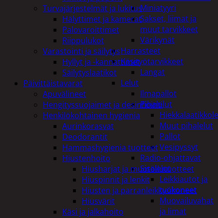
Miniatyyri
Turvajärjestelmät ja lukitus
Sakset, liimat ja
Hälyttimet ja kamerat
muut tarvikkeet
Palovaroittimet
Värikynät
Riippulukot
Harrasteet
Varastointi ja säilytys
Käsityötarvikkeet
Hyllyt ja -kannattimet
Langat
Säilytyslaatikot
Lelut
Päivittäistavarat
Ilmapallot
Apuvälineet
Pihalelut
Hengityssuojaimet ja desinfiointi
Hiekkalaatikkole
Henkilökohtainen hygienia
Muut pihalelut
Aurinkorasvat
Pallot
Deodorantit
Vesipyssyt
Hammashygienia tuotteet
Radio-ohjattavat
Hiustenhoito
Sisälelut
Hiusharjat ja muotoilutuotteet
Leikkiautot ja
Hiuspinnit ja lenkit
työkoneet
Hiusten ja parranleikkuukoneet
Muovailuvahat
Hiusvärit
ja limat
Käsi ja jalkahoito