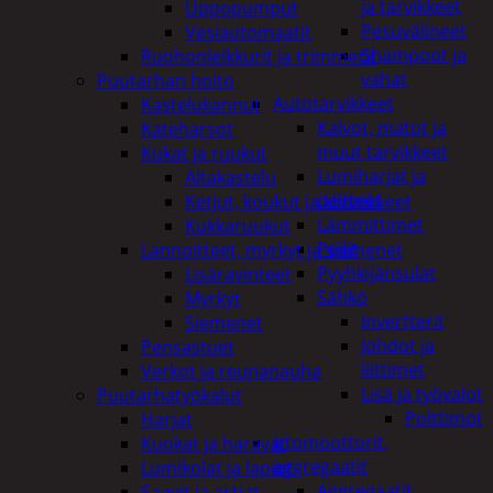
ja tarvikkeet
Uppopumput
Pesuvälineet
Vesiautomaatit
Shampoot ja
Ruohonleikkurit ja trimmerit
vahat
Puutarhan hoito
Autotarvikkeet
Kastelukannut
Kalvot, matot ja
Kateharsot
muut tarvikkeet
Kukat ja ruukut
Lumiharjat ja
Altakastelu
peitteet
Ketjut, koukut ja kiinnikkeet
Lämmittimet
Kukkaruukut
Peilit
Lannoitteet, myrkyt ja siemenet
Pyyhkijänsulat
Lisäravinteet
Sähkö
Myrkyt
Invertterit
Siemenet
Johdot ja
Pensastuet
liittimet
Verkot ja reunanauha
Lisä ja työvalot
Puutarhatyökalut
Polttimot
Harjat
Irtomoottorit,
Kuokat ja haravat
aggregaatit
Lumikolat ja lapiot
Aggregaatit
Saavit ja astiat