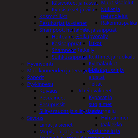
Muut sisälelut
Käsivoiteet ja rasvat
Nuket ja
Kynsisakset ja viilat
pehmolelut
Kosmetiikka
Rakennuspalika
Pesuharjat ja -sienet
Pelit
Shampoot, hoitaineet ja saippuat
Polkupyöräily
Hoitoaineet
Lukot
Käsisaippuat
Retkeily
Shampoot
Keittimet ja ruokailu
Suihkusaippuat
Kylmälaukut
Hyvinvointi
Makuupussit ja
Muu kauneuden ja terveydenhoito
alustat
Paperit
Teltat
Pyykinpesu
Urheiluvälineet
Kuivaus
Kypärät ja
Pesuaineet
suojaimet
Pesupussit
Talviurheilu
Silitysraudat ja silityslaudat
Hiihtäminen
Siivous
Jääkiekko
Liinat ja sienet
Vesiurheilu ja
Mopit, harjat ja varret