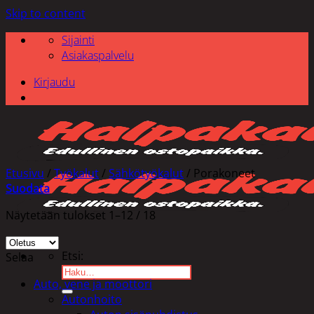
Skip to content
Sijainti
Asiakaspalvelu
Kirjaudu
Etusivu
/
Työkalut
/
Sähkötyökalut
/
Porakoneet
Suodata
Näytetään tulokset 1–12 / 18
Etsi:
Selaa
Auto, vene ja moottori
Autonhoito