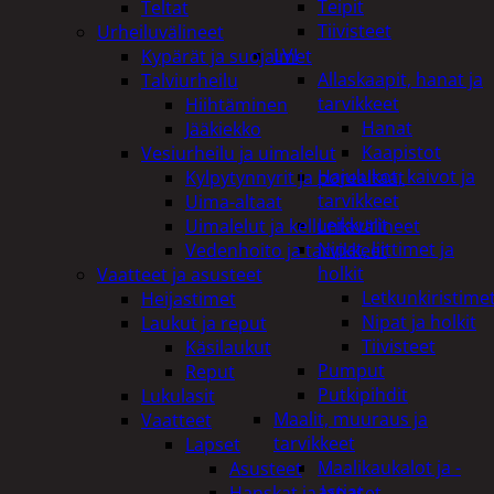
Teipit
Teltat
Tiivisteet
Urheiluvälineet
LVI
Kypärät ja suojaimet
Allaskaapit, hanat ja
Talviurheilu
tarvikkeet
Hiihtäminen
Hanat
Jääkiekko
Kaapistot
Vesiurheilu ja uimalelut
Hajulukot, kaivot ja
Kylpytynnyrit ja porealtaat
tarvikkeet
Uima-altaat
Leikkurit
Uimalelut ja kelluntavälineet
Nipat, liittimet ja
Vedenhoito ja tarvikkeet
holkit
Vaatteet ja asusteet
Letkunkiristime
Heijastimet
Nipat ja holkit
Laukut ja reput
Tiivisteet
Käsilaukut
Pumput
Reput
Putkipihdit
Lukulasit
Maalit, muuraus ja
Vaatteet
tarvikkeet
Lapset
Maalikaukalot ja -
Asusteet
astiat
Hanskat ja lapaset