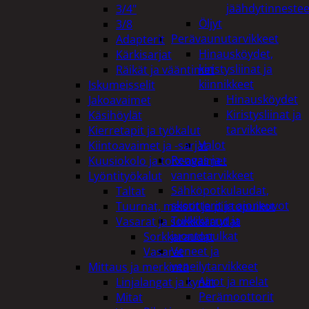
jäähdytinnestee
3/4"
Öljyt
3/8
Perävaunutarvikkeet
Adapterit
Hinausköydet,
Kärkisarjat
kiristysliinat ja
Räikät ja vääntimet
kiinnikkeet
Iskumeisselit
Hinausköydet
Jakoavaimet
Kiristysliinat ja
Käsihöylät
tarvikkeet
Kierretapit ja työkalut
Valot
Kiintoavaimet ja -sarjat
Rengas ja -
Kuusiokolo ja torx-avaimet
vannetarvikkeet
Lyöntityökalut
Sähköpotkulaudat,
Taltat
skootterit ja ajoneuvot
Tuurnat, meistit ja piirtopuikot
Tukkikärryt ja
Vasarat ja sorkkaraudat
juontopulkat
Sorkkaraudat
Veneet ja
Vasarat
veneilytarvikkeet
Mittaus ja merkintä
Airot ja melat
Linjalangat ja kynät
Perämoottorit
Mitat