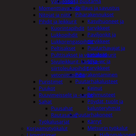
Piha ja puutarha
Vatupassit
Grillaus ja savustus
Momenttiavaimet
Piharakennukset
Nitojat ja niitit
Kasvihuoneet ja
Pihdit ja leikkurit
tarvikkeet
Kuorintapihdit
Paviljonkit ja
Lukkopihdit
tarvikkeet
Lukkorengaspihdit
Puutarhavajat ja
Peltisakset
katokset
Pulttisakset ja voimaleikkurit
Ulko-wc ja
Sivuleikkurit, kärki ja-
tarvikkeet
siirtoleukapihdit
Piharakentaminen
vetoniittipihdit
Puutarhakalusteet
Puristimet
Keinut
Puukot
Pehmusteet
Ruuvimeisselit ja -sarjat
Pöydät, tuolit ja
Sahat
kalusteryhmät
Puusahat
Puutarhakoneet
Rautasahat
Kärryt
Työkalusarjat
Metsurin työkalut
Korjaamotyökalut
Halkomakoneet
Lämmittimet