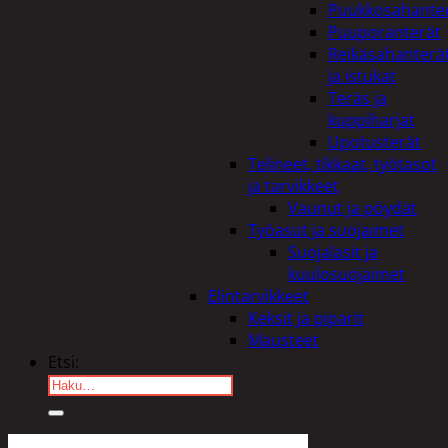
Puukkosahante
Puuporanterät
Reikäsahanterä
ja istukat
Teräs ja
kuppiharjat
Upotusterät
Telineet, tikkaat, työtasot
ja tarvikkeet
Vaunut ja pöydät
Työasut ja suojaimet
Suojalasit ja
kuulosuojaimet
Elintarvikkeet
Keksit ja piparit
Mausteet
Etsi:
Ostoskori /
0,00
€