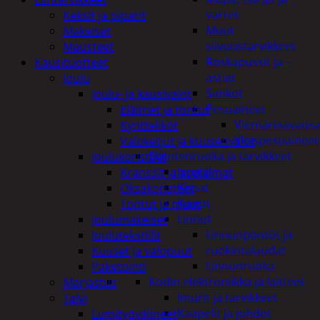
varret
Keksit ja piparit
Muut
Makeiset
siivoustarvikkeet
Mausteet
Roskapussit ja -
Kausituotteet
astiat
Joulu
Sankot
Joulu- ja kausivalot
Pesuaineet
Eläimet ja tontut
Viemärinavausa
Kyntteliköt
Yleispesuaineet
Valoketjut ja kuusenvalot
Eläintenruoka ja tarvikkeet
Joulukoristeet
Jyrsijät
Kranssit ja asetelmat
Kissat
Oksakoristeet
Koirat
Tontut ja muut
Linnut
Joulumakeiset
Linnunpöntöt ja
Joulutekstiilit
ruokintalaudat
Kuuset ja valopuut
Linnunruoka
Paketointi
Kodin elektroniikka ja laitteet
Marjastus
Imurit ja tarvikkeet
Talvi
Kaapelit ja johdot
Lumityövälineet