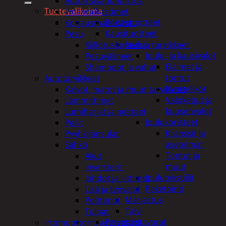
Auton sisäpuhdistus
Tuotevalikoima
ilmanraikastimet
Poistotuotteet
Korjausmaalikynät
Kausituotteet
Pesu
Joulu
Kiillotuskoneet ja tarvikkeet
Joulu- ja kausivalot
Pesuvälineet
Eläimet ja
Shampoot ja vahat
tontut
Autotarvikkeet
Kyntteliköt
Kalvot, matot ja muut tarvikkeet
Valoketjut ja
Lämmittimet
kuusenvalot
Lumiharjat ja peitteet
Joulukoristeet
Peilit
Kranssit ja
Pyyhkijänsulat
asetelmat
Sähkö
Tontut ja
Akut
muut
invertterit
Joulutekstiilit
Johdot ja liittimet
Paketointi
Lisä ja työvalot
Marjastus
Polttimot
Talvi
Tulpat
Päivittäistavarat
Irtomoottorit, aggregaatit