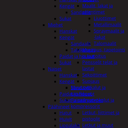
Maalit, lakat ja
Kengät
ohentimet
Sandaalit
Liuottimet
Sukat
Metallimaalit
Miehet
Spraymaalit ja
Hanskat
-lakat
Kengät
Talomaalit
Sandaalit
Muuraus, tapetointi
Talvikengät
ja laatoitus
Paidat ja housut
Pensselit telat ja
Sukat
lastat
Naiset
Sekoittimet
Hanskat
Suojaus
Kengät
Muut työkalut ja
Sandaalit
tarvikkeet
Paidat ja housut
Paineilmatyökalut ja
Sukat ja säärystimet
kompressorit
Päähineet
Letkut, liittimet ja
Hatut
pistoolit
Huivit
Letkut ja muut
Lippalakit