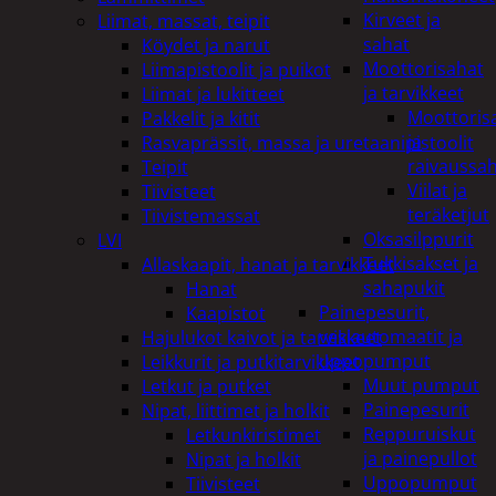
Kirveet ja
Liimat, massat, teipit
sahat
Köydet ja narut
Moottorisahat
Liimapistoolit ja puikot
ja tarvikkeet
Liimat ja lukitteet
Moottoris
Pakkelit ja kitit
ja
Rasvaprässit, massa ja uretaanipistoolit
raivaussa
Teipit
Viilat ja
Tiivisteet
teräketjut
Tiivistemassat
Oksasilppurit
LVI
Tukkisakset ja
Allaskaapit, hanat ja tarvikkeet
sahapukit
Hanat
Painepesurit,
Kaapistot
vesiautomaatit ja
Hajulukot kaivot ja tarvikkeet
uppopumput
Leikkurit ja putkitarvikkeet
Muut pumput
Letkut ja putket
Painepesurit
Nipat, liittimet ja holkit
Reppuruiskut
Letkunkiristimet
ja painepullot
Nipat ja holkit
Uppopumput
Tiivisteet