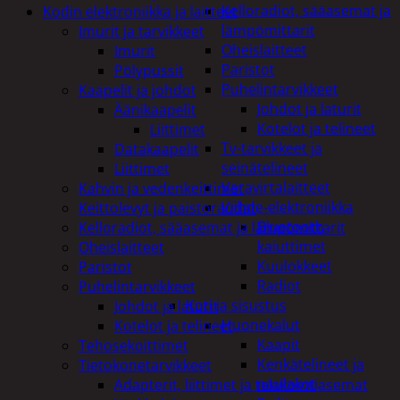
Kelloradiot, sääasemat ja
Kodin elektroniikka ja laitteet
lämpömittarit
Imurit ja tarvikkeet
Oheislaitteet
Imurit
Paristot
Pölypussit
Puhelintarvikkeet
Kaapelit ja johdot
Johdot ja laturit
Äänikaapelit
Kotelot ja telineet
Liittimet
Tv-tarvikkeet ja
Datakaapelit
seinätelineet
Liittimet
Varavirtalaitteet
Kahvin ja vedenkeittimet
Viihde-elektroniikka
Keittolevyt ja paistoraudat
Bluetooth
Kelloradiot, sääasemat ja lämpömittarit
kaiuttimet
Oheislaitteet
Kuulokkeet
Paristot
Radiot
Puhelintarvikkeet
Koti ja sisustus
Johdot ja laturit
Huonekalut
Kotelot ja telineet
Kaapit
Tehosekoittimet
Kenkätelineet ja
Tietokonetarvikkeet
naulakot
Adapterit, liittimet ja telakointiasemat