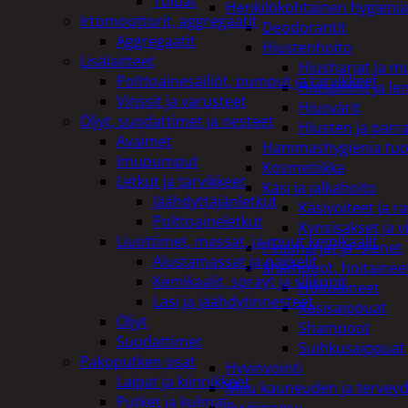
Tulpat
Henkilökohtainen hygienia
Irtomoottorit, aggregaatit
Deodorantit
Aggregaatit
Hiustenhoito
Lisälaitteet
Hiusharjat ja m
Polttoainesäiliöt, pumput ja tarvikkeet
Hiuspinnit ja len
Vinssit ja varusteet
Hiusvärit
Öljyt, suodattimet ja nesteet
Hiusten ja parr
Avaimet
Hammashygienia tuo
Imupumput
Kosmetiikka
Letkut ja tarvikkeet
Käsi ja jalkahoito
Jäähdyttäjänletkut
Käsivoiteet ja r
Polttoaineletkut
Kynsisakset ja vi
Liuottimet, massat, ja muut kemikaalit
Pesuharjat ja -sienet
Alustamassat ja pakkelit
Shampoot, hoitaineet
Kemikaalit, sprayt ja silikonit
Hoitoaineet
Lasi ja jäähdytinnesteet
Käsisaippuat
Öljyt
Shampoot
Suodattimet
Suihkusaippuat
Pakoputken osat
Hyvinvointi
Laipat ja kiinnikkeet
Muu kauneuden ja tervey
Putket ja kulmat