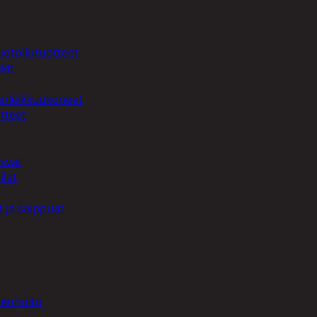
uotoilutuotteet
kit
anleikkuukoneet
tteet
asvat
ilat
 ja saippuat
denhoito