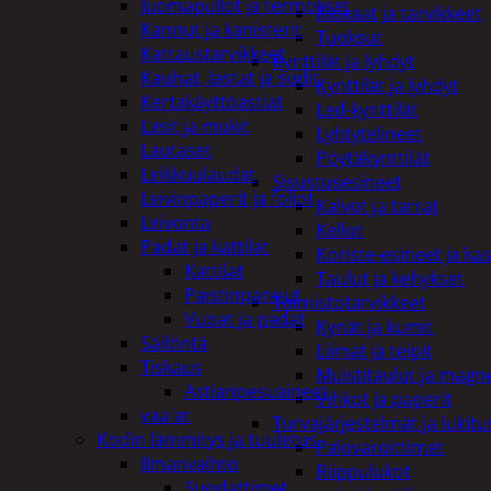
Juomapullot ja termokset
Kiukaat ja tarvikkeet
Kannut ja kanisterit
Tuoksut
Kattaustarvikkeet
Kynttilät ja lyhdyt
Kauhat, lastat ja sudit
Kynttilät ja lyhdyt
Kertakäyttöastiat
Led-kynttilät
Lasit ja mukit
Lyhtytelineet
Lautaset
Pöytäkynttilät
Leikkuulaudat
Sisustusesineet
Leivinpaperit ja foliot
Kalvot ja tarrat
Leivonta
Kellot
Padat ja kattilat
Koriste-esineet ja kas
Kattilat
Taulut ja kehykset
Paistinpannut
Toimistotarvikkeet
Vuoat ja padat
Kynät ja kumit
Säilöntä
Liimat ja teipit
Tiskaus
Muistitaulut ja magne
Astianpesuaineet
Vihkot ja paperit
vaa'at
Turvajärjestelmät ja lukitu
Kodin lämmitys ja tuuletus
Palovaroittimet
Ilmanvaihto
Riippulukot
Suodattimet