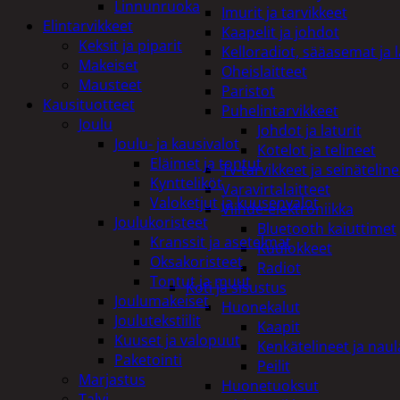
Linnunruoka
Imurit ja tarvikkeet
Elintarvikkeet
Kaapelit ja johdot
Keksit ja piparit
Kelloradiot, sääasemat ja 
Makeiset
Oheislaitteet
Mausteet
Paristot
Kausituotteet
Puhelintarvikkeet
Joulu
Johdot ja laturit
Joulu- ja kausivalot
Kotelot ja telineet
Eläimet ja tontut
Tv-tarvikkeet ja seinäteline
Kyntteliköt
Varavirtalaitteet
Valoketjut ja kuusenvalot
Viihde-elektroniikka
Joulukoristeet
Bluetooth kaiuttimet
Kranssit ja asetelmat
Kuulokkeet
Oksakoristeet
Radiot
Tontut ja muut
Koti ja sisustus
Joulumakeiset
Huonekalut
Joulutekstiilit
Kaapit
Kuuset ja valopuut
Kenkätelineet ja naul
Paketointi
Peilit
Marjastus
Huonetuoksut
Talvi