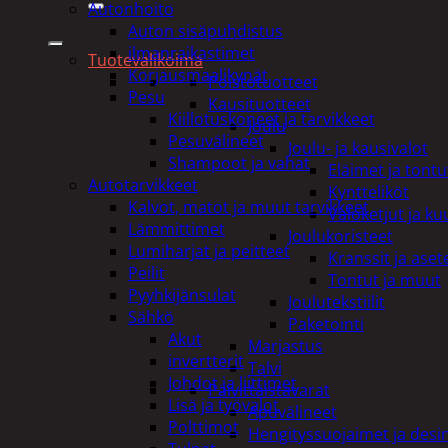
Autonhoito
Auton sisäpuhdistus
ilmanraikastimet
Tuotevalikoima
Korjausmaalikynät
Poistotuotteet
Pesu
Kausituotteet
Kiillotuskoneet ja tarvikkeet
Joulu
Pesuvälineet
Joulu- ja kausivalot
Shampoot ja vahat
Eläimet ja tontu
Autotarvikkeet
Kyntteliköt
Kalvot, matot ja muut tarvikkeet
Valoketjut ja k
Lämmittimet
Joulukoristeet
Lumiharjat ja peitteet
Kranssit ja ase
Peilit
Tontut ja muut
Pyyhkijänsulat
Joulutekstiilit
Sähkö
Paketointi
Akut
Marjastus
invertterit
Talvi
Johdot ja liittimet
Päivittäistavarat
Lisä ja työvalot
Apuvälineet
Polttimot
Hengityssuojaimet ja desin