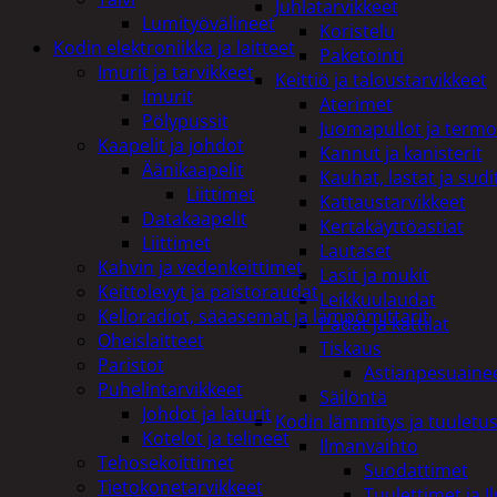
Juhlatarvikkeet
Lumityövälineet
Koristelu
Kodin elektroniikka ja laitteet
Paketointi
Imurit ja tarvikkeet
Keittiö ja taloustarvikkeet
Imurit
Aterimet
Pölypussit
Juomapullot ja termo
Kaapelit ja johdot
Kannut ja kanisterit
Äänikaapelit
Kauhat, lastat ja sudi
Liittimet
Kattaustarvikkeet
Datakaapelit
Kertakäyttöastiat
Liittimet
Lautaset
Kahvin ja vedenkeittimet
Lasit ja mukit
Keittolevyt ja paistoraudat
Leikkuulaudat
Kelloradiot, sääasemat ja lämpömittarit
Padat ja kattilat
Oheislaitteet
Tiskaus
Paristot
Astianpesuaine
Puhelintarvikkeet
Säilöntä
Johdot ja laturit
Kodin lämmitys ja tuuletu
Kotelot ja telineet
Ilmanvaihto
Tehosekoittimet
Suodattimet
Tietokonetarvikkeet
Tuulettimet ja I