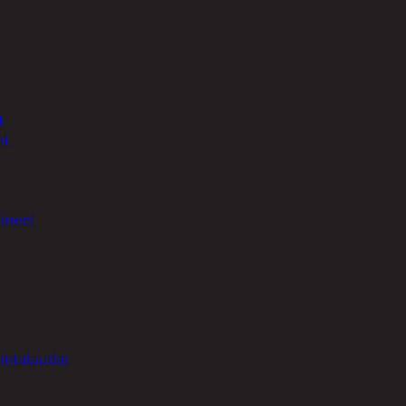
t
et
ineet
intalaudat