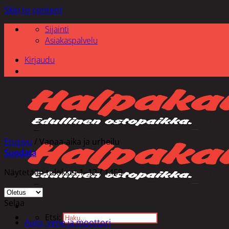
Skip to content
Sijainti
Asiakaspalvelu
Kirjaudu
Etusivu
/
Vapaa-aika ja urheilu
Suodata
Näytetään tulokset 1–12 / 1459
Selaa
Etsi:
Auto, vene ja moottori