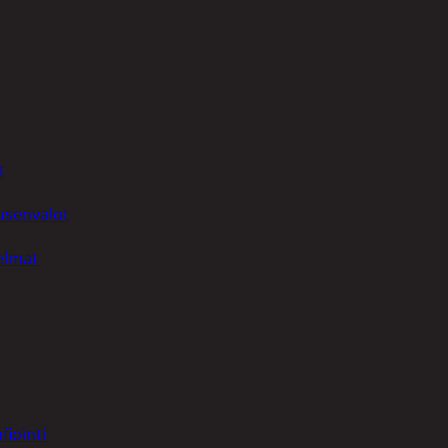
t
uusenvalot
telmat
fiointi