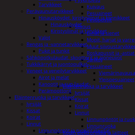
Pyykinpesu
Tarvikkeet
Kuivaus
Perävaunutarvikkeet
Pesuaineet
Hinausköydet, kiristysliinat ja kiinnikkeet
Pesupussit
Hinausköydet
Siivous
Kiristysliinat ja tarvikkeet
Liinat ja sienet
Valot
Mopit, harjat ja varre
Rengas ja -vannetarvikkeet
Muut siivoustarvikke
Pukit ja tunkit
Roskapussit ja -astiat
Sähköpotkulaudat, skootterit ja ajoneuvot
Sankot
Tukkikärryt ja juontopulkat
Pesuaineet
Veneet ja veneilytarvikkeet
Viemärinavausa
Airot ja melat
Yleispesuaineet
Kanootit ja sup-laudat
Eläintenruoka ja tarvikkeet
Perämoottorit
Jyrsijät
Eläintenruoka ja tarvikkeet
Kissat
Jyrsijät
Koirat
Kissat
Linnut
Koirat
Linnunpöntöt ja ruok
Linnut
Linnunruoka
Linnunpöntöt ja ruokintalaudat
Kodin elektroniikka ja laitteet