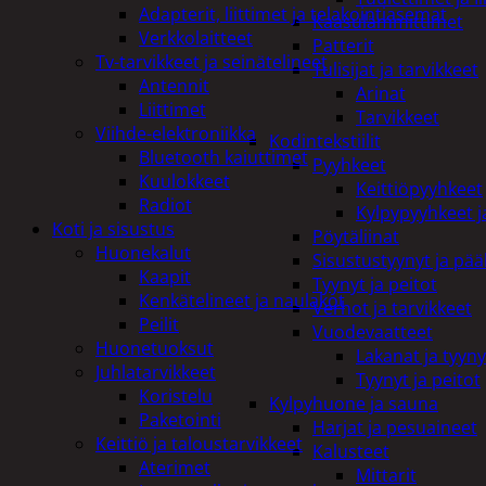
Adapterit, liittimet ja telakointiasemat
Kaasulämmittimet
Verkkolaitteet
Patterit
Tv-tarvikkeet ja seinätelineet
Tulisijat ja tarvikkeet
Antennit
Arinat
Liittimet
Tarvikkeet
Viihde-elektroniikka
Kodintekstiilit
Bluetooth kaiuttimet
Pyyhkeet
Kuulokkeet
Keittiöpyyhkeet
Radiot
Kylpypyyhkeet ja
Koti ja sisustus
Pöytäliinat
Huonekalut
Sisustustyynyt ja pääl
Kaapit
Tyynyt ja peitot
Kenkätelineet ja naulakot
Verhot ja tarvikkeet
Peilit
Vuodevaatteet
Huonetuoksut
Lakanat ja tyyny
Juhlatarvikkeet
Tyynyt ja peitot
Koristelu
Kylpyhuone ja sauna
Paketointi
Harjat ja pesuaineet
Keittiö ja taloustarvikkeet
Kalusteet
Aterimet
Mittarit