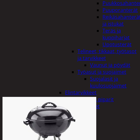
Puukkosahante
Puuporanterät
Reikäsahanterä
ja istukat
Teräs ja
kuppiharjat
Upotusterät
Telineet, tikkaat, työtasot
ja tarvikkeet
Vaunut ja pöydät
Työasut ja suojaimet
Suojalasit ja
kuulosuojaimet
Elintarvikkeet
Keksit ja piparit
Mausteet
Etsi:
Ostoskori /
0,00
€