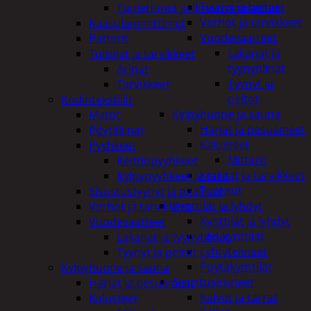
Tyynyt ja peitot
Tuulettimet ja Ilmastointilaitteet
Verhot ja tarvikkeet
Kaasulämmittimet
Vuodevaatteet
Patterit
Lakanat ja
Tulisijat ja tarvikkeet
tyynynlinat
Arinat
Tyynyt ja
Tarvikkeet
peitot
Kodintekstiilit
Kylpyhuone ja sauna
Matot
Harjat ja pesuaineet
Pöytäliinat
Kalusteet
Pyyhkeet
Mittarit
Keittiöpyyhkeet
Kiukaat ja tarvikkeet
Kylpypyyhkeet ja takit
Tuoksut
Sisustustyynyt ja päälliset
Kynttilät ja lyhdyt
Verhot ja tarvikkeet
Kynttilät ja lyhdyt
Vuodevaatteet
Led-kynttilät
Lakanat ja tyynynlinat
Lyhtytelineet
Tyynyt ja peitot
Pöytäkynttilät
Kylpyhuone ja sauna
Sisustusesineet
Harjat ja pesuaineet
Kalvot ja tarrat
Kalusteet