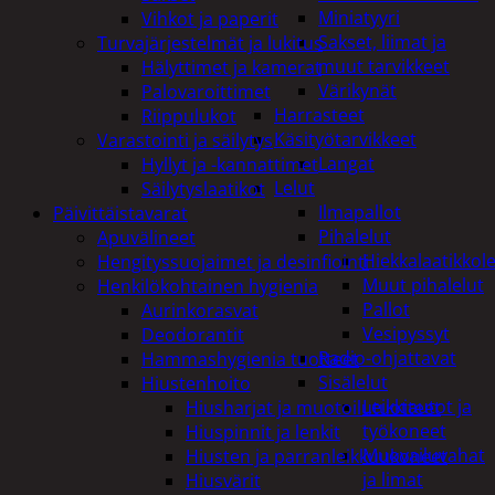
Miniatyyri
Vihkot ja paperit
Sakset, liimat ja
Turvajärjestelmät ja lukitus
muut tarvikkeet
Hälyttimet ja kamerat
Värikynät
Palovaroittimet
Harrasteet
Riippulukot
Käsityötarvikkeet
Varastointi ja säilytys
Langat
Hyllyt ja -kannattimet
Lelut
Säilytyslaatikot
Ilmapallot
Päivittäistavarat
Pihalelut
Apuvälineet
Hiekkalaatikkole
Hengityssuojaimet ja desinfiointi
Muut pihalelut
Henkilökohtainen hygienia
Pallot
Aurinkorasvat
Vesipyssyt
Deodorantit
Radio-ohjattavat
Hammashygienia tuotteet
Sisälelut
Hiustenhoito
Leikkiautot ja
Hiusharjat ja muotoilutuotteet
työkoneet
Hiuspinnit ja lenkit
Muovailuvahat
Hiusten ja parranleikkuukoneet
ja limat
Hiusvärit