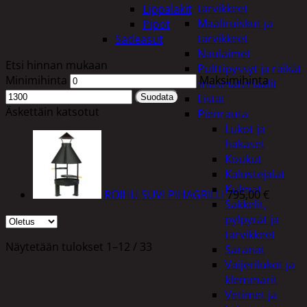
tarvikkeet
Lippalakit
Maaliruiskut ja
Pipot
tarvikkeet
Sadeasut
Naulaimet
Etsi hinnan mukaan
Pulttipyssyt ja räikät
Minimihinta
Maksimihinta
Rakennusmateriaalit
Listat
Suodata
Äskettäin katsotut
Pienrauta
Lukot ja
hakaset
Koukut
Kalustejalat
Kulmat
ROIHU SUVI PIHAGRILLI
795,00
€
Sakkelit,
pylpyrät ja
tarvikkeet
Näytetään tulokset 1–12 / 33
Saranat
Vaijerilukot ja
klemmarit
Vetimet ja