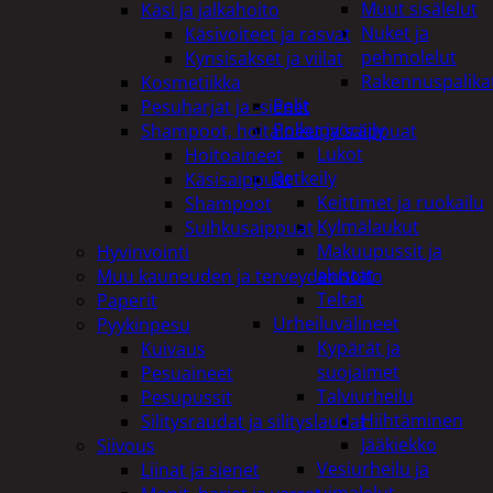
Muut sisälelut
Käsi ja jalkahoito
Nuket ja
Käsivoiteet ja rasvat
pehmolelut
Kynsisakset ja viilat
Rakennuspalika
Kosmetiikka
Pelit
Pesuharjat ja -sienet
Polkupyöräily
Shampoot, hoitaineet ja saippuat
Lukot
Hoitoaineet
Retkeily
Käsisaippuat
Keittimet ja ruokailu
Shampoot
Kylmälaukut
Suihkusaippuat
Makuupussit ja
Hyvinvointi
alustat
Muu kauneuden ja terveydenhoito
Teltat
Paperit
Urheiluvälineet
Pyykinpesu
Kypärät ja
Kuivaus
suojaimet
Pesuaineet
Talviurheilu
Pesupussit
Hiihtäminen
Silitysraudat ja silityslaudat
Jääkiekko
Siivous
Vesiurheilu ja
Liinat ja sienet