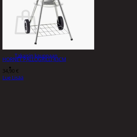
Ostoskori
Ostoskori on tyhjä.
Takaisin kauppaan
HORNET PALLOGRILLI 43CM
34,90
€
Lue Lisää