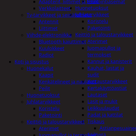
Peilit
Adapterit, liittimet ja telakointiasemat
Huonetuoksut
Verkkolaitteet
Juhlatarvikkeet
Tv-tarvikkeet ja seinätelineet
Koristelu
Antennit
Paketointi
Liittimet
Keittiö ja taloustarvikkeet
Viihde-elektroniikka
Aterimet
Bluetooth kaiuttimet
Juomapullot ja
Kuulokkeet
termokset
Radiot
Kannut ja kanisterit
Koti ja sisustus
Kauhat, lastat ja
Huonekalut
sudit
Kaapit
Kattaustarvikkeet
Kenkätelineet ja naulakot
Kertakäyttöastiat
Peilit
Lautaset
Huonetuoksut
Lasit ja mukit
Juhlatarvikkeet
Leikkuulaudat
Koristelu
Padat ja kattilat
Paketointi
Tiskaus
Keittiö ja taloustarvikkeet
Astianpesuaine
Aterimet
Säilöntä
Juomapullot ja termokset