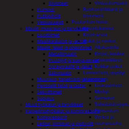
Vesiautomaatit
Tiivisteet
Ruohonleikkurit ja
Pumput
trimmerit
Putkipihdit
Puutarhan hoito
Vesivaraajat
Kastelukannut
Maalit, muuraus ja tarvikkeet
Kateharsot
Liuottimet
Kukat ja ruukut
Maalikaukalot ja -astiat
Altakastelu
Maalit, lakat ja ohentimet
Ketjut, koukut
Metallimaalit
ja kiinnikkeet
Puuöljyt ja suoja-aineet
Kukkaruukut
Spraymaalit ja -lakat
Lannoitteet, myrkyt
Talomaalit
ja siemenet
Muuraus, tapetointi ja laatoitus
Lisäravinteet
Pensselit telat ja lastat
Myrkyt
Sekoittimet
Siemenet
Suojaus
Tuholaistorjunt
Muut työkalut ja tarvikkeet
Pensastuet
Paineilmatyökalut ja kompressorit
Verkot ja
Kompressorit
reunanauha
Letkut, liittimet ja pistoolit