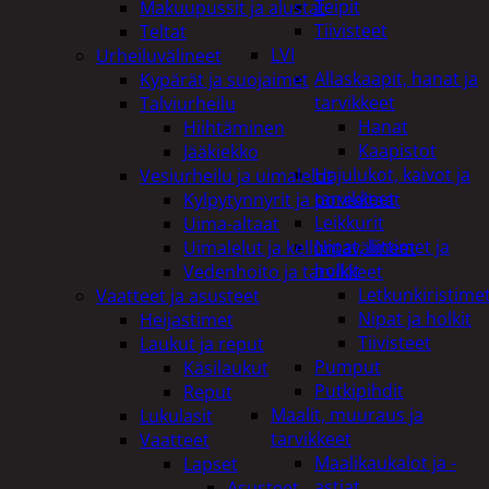
Teipit
Makuupussit ja alustat
Tiivisteet
Teltat
LVI
Urheiluvälineet
Allaskaapit, hanat ja
Kypärät ja suojaimet
tarvikkeet
Talviurheilu
Hanat
Hiihtäminen
Kaapistot
Jääkiekko
Hajulukot, kaivot ja
Vesiurheilu ja uimalelut
tarvikkeet
Kylpytynnyrit ja porealtaat
Leikkurit
Uima-altaat
Nipat, liittimet ja
Uimalelut ja kelluntavälineet
holkit
Vedenhoito ja tarvikkeet
Letkunkiristime
Vaatteet ja asusteet
Nipat ja holkit
Heijastimet
Tiivisteet
Laukut ja reput
Pumput
Käsilaukut
Putkipihdit
Reput
Maalit, muuraus ja
Lukulasit
tarvikkeet
Vaatteet
Maalikaukalot ja -
Lapset
astiat
Asusteet