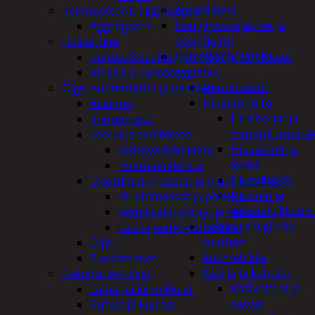
Apuvälineet
Irtomoottorit, aggregaatit
Hengityssuojaimet ja
Aggregaatit
desinfiointi
Lisälaitteet
Henkilökohtainen
Polttoainesäiliöt, pumput ja tarvikkeet
hygienia
Vinssit ja varusteet
Deodorantit
Öljyt, suodattimet ja nesteet
Hiustenhoito
Avaimet
Hiusharjat ja
Imupumput
muotoilutuotte
Letkut ja tarvikkeet
Hiuspinnit ja
Jäähdyttäjänletkut
lenkit
Polttoaineletkut
Hiusvärit
Liuottimet, massat, ja muut kemikaalit
Hiusten ja
Alustamassat ja pakkelit
parranleikkuuk
Kemikaalit, sprayt ja silikonit
Hammashygienia
Lasi ja jäähdytinnesteet
tuotteet
Öljyt
Kosmetiikka
Suodattimet
Käsi ja jalkahoito
Pakoputken osat
Käsivoiteet ja
Laipat ja kiinnikkeet
rasvat
Putket ja kulmat