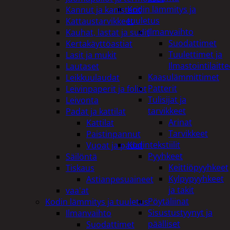
Kodin lämmitys ja
Kannut ja kanisterit
tuuletus
Kattaustarvikkeet
Ilmanvaihto
Kauhat, lastat ja sudit
Suodattimet
Kertakäyttöastiat
Tuulettimet ja
Lasit ja mukit
Ilmastointilaitte
Lautaset
Kaasulämmittimet
Leikkuulaudat
Patterit
Leivinpaperit ja foliot
Tulisijat ja
Leivonta
tarvikkeet
Padat ja kattilat
Arinat
Kattilat
Tarvikkeet
Paistinpannut
Kodintekstiilit
Vuoat ja padat
Pyyhkeet
Säilöntä
Keittiöpyyhkeet
Tiskaus
Kylpypyyhkeet
Astianpesuaineet
ja takit
vaa'at
Pöytäliinat
Kodin lämmitys ja tuuletus
Sisustustyynyt ja
Ilmanvaihto
päälliset
Suodattimet