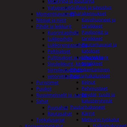
Piha ja puutarha
Mitat
Grillaus ja savustus
Vatupassit
Piharakennukset
Momenttiavaimet
Kasvihuoneet ja
Nitojat ja niitit
tarvikkeet
Pihdit ja leikkurit
Paviljonkit ja
Kuorintapihdit
tarvikkeet
Lukkopihdit
Puutarhavajat ja
Lukkorengaspihdit
katokset
Peltisakset
Ulko-wc ja
Pulttisakset ja voimaleikkurit
tarvikkeet
Sivuleikkurit, kärki ja-
Piharakentaminen
siirtoleukapihdit
Puutarhakalusteet
vetoniittipihdit
Keinut
Puristimet
Pehmusteet
Puukot
Pöydät, tuolit ja
Ruuvimeisselit ja -sarjat
kalusteryhmät
Sahat
Puutarhakoneet
Puusahat
Kärryt
Rautasahat
Metsurin työkalut
Työkalusarjat
Halkomakoneet
Korjaamotyökalut