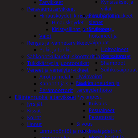
Kynsisakset ja
Tarvikkeet
viilat
Perävaunutarvikkeet
Pesuharjat ja -
Hinausköydet, kiristysliinat ja kiinnikkeet
sienet
Hinausköydet
Shampoot,
Kiristysliinat ja tarvikkeet
hoitaineet ja
Valot
saippuat
Rengas ja -vannetarvikkeet
Hoitoaineet
Pukit ja tunkit
Käsisaippuat
Sähköpotkulaudat, skootterit ja ajoneuvot
Shampoot
Tukkikärryt ja juontopulkat
Suihkusaippuat
Veneet ja veneilytarvikkeet
Hyvinvointi
Airot ja melat
Muu kauneuden ja
Kanootit ja sup-laudat
terveydenhoito
Perämoottorit
Pyykinpesu
Eläintenruoka ja tarvikkeet
Kuivaus
Jyrsijät
Pesuaineet
Kissat
Pesupussit
Koirat
Siivous
Linnut
Liinat ja sienet
Linnunpöntöt ja ruokintalaudat
Mopit, harjat ja
Linnunruoka