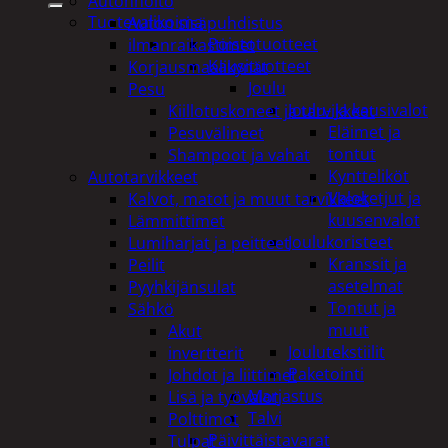
Autonhoito
Tuotevalikoima
Auton sisäpuhdistus
Poistotuotteet
ilmanraikastimet
Kausituotteet
Korjausmaalikynät
Joulu
Pesu
Joulu- ja kausivalot
Kiillotuskoneet ja tarvikkeet
Eläimet ja
Pesuvälineet
tontut
Shampoot ja vahat
Kyntteliköt
Autotarvikkeet
Valoketjut ja
Kalvot, matot ja muut tarvikkeet
kuusenvalot
Lämmittimet
Joulukoristeet
Lumiharjat ja peitteet
Kranssit ja
Peilit
asetelmat
Pyyhkijänsulat
Tontut ja
Sähkö
muut
Akut
Joulutekstiilit
invertterit
Paketointi
Johdot ja liittimet
Marjastus
Lisä ja työvalot
Talvi
Polttimot
Päivittäistavarat
Tulpat