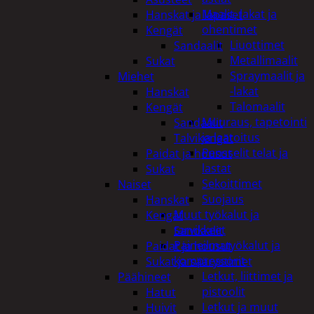
Maalit, lakat ja
Hanskat ja lapaset
ohentimet
Kengät
Liuottimet
Sandaalit
Metallimaalit
Sukat
Spraymaalit ja
Miehet
-lakat
Hanskat
Talomaalit
Kengät
Muuraus, tapetointi
Sandaalit
ja laatoitus
Talvikengät
Pensselit telat ja
Paidat ja housut
lastat
Sukat
Sekoittimet
Naiset
Suojaus
Hanskat
Muut työkalut ja
Kengät
tarvikkeet
Sandaalit
Paineilmatyökalut ja
Paidat ja housut
kompressorit
Sukat ja säärystimet
Letkut, liittimet ja
Päähineet
pistoolit
Hatut
Letkut ja muut
Huivit