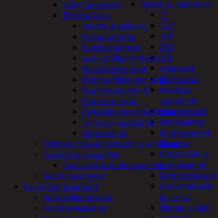
Hylsyt ja vääntimet
Sahat ja sirkkelit
1"
Terät ja laikat
1/2"
Hionta ja katkaisu
1/4"
Kiviporanterät
3/4"
Kuviosahanterä
3/8
Lasi- ja tiiliporanterät
Adapterit
Metalliporanterät
Kärkisarjat
Monitoimikoneen terät
Räikät ja
Puukkosahanterät
vääntimet
Puuporanterät
Iskumeisselit
Reikäsahanterät ja istukat
Jakoavaimet
Teräs ja kuppiharjat
Kiintoavaimet
Upotusterät
ja -sarjat
Telineet, tikkaat, työtasot ja tarvikkeet
Kuusiokolo ja
Työasut ja suojaimet
torx-avaimet
Suojalasit ja kuulosuojaimet
Momenttiavaim
Vaunut ja pöydät
Ruuvimeisselit
Valaisimet ja lamput
ja -sarjat
Aurinkokennovalot
Nitojat ja niitit
Koristevalaisimet