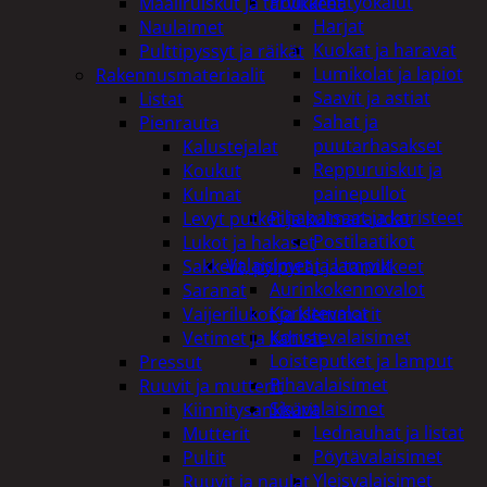
Puutarhatyökalut
Maaliruiskut ja tarvikkeet
Harjat
Naulaimet
Kuokat ja haravat
Pulttipyssyt ja räikät
Lumikolat ja lapiot
Rakennusmateriaalit
Saavit ja astiat
Listat
Sahat ja
Pienrauta
puutarhasakset
Kalustejalat
Reppuruiskut ja
Koukut
painepullot
Kulmat
Pihapatsaat ja koristeet
Levyt putket ja kulmaraudat
Postilaatikot
Lukot ja hakaset
Valaisimet ja lamput
Sakkelit, pylpyrät ja tarvikkeet
Aurinkokennovalot
Saranat
Koristevalot
Vaijerilukot ja klemmarit
Koristevalaisimet
Vetimet ja kahvat
Loisteputket ja lamput
Pressut
Pihavalaisimet
Ruuvit ja mutterit
Sisävalaisimet
Kiinnitysankkurit
Lednauhat ja listat
Mutterit
Pöytävalaisimet
Pultit
Yleisvalaisimet
Ruuvit ja naulat