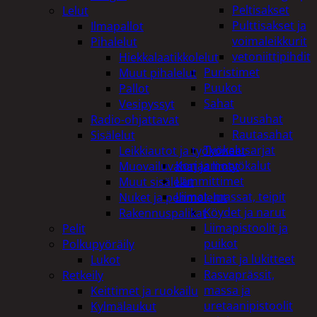
Peltisakset
Lelut
Pulttisakset ja
Ilmapallot
voimaleikkurit
Pihalelut
vetoniittipihdit
Hiekkalaatikkolelut
Puristimet
Muut pihalelut
Puukot
Pallot
Sahat
Vesipyssyt
Puusahat
Radio-ohjattavat
Rautasahat
Sisälelut
Työkalusarjat
Leikkiautot ja työkoneet
Korjaamotyökalut
Muovailuvahat ja limat
Lämmittimet
Muut sisälelut
Liimat, massat, teipit
Nuket ja pehmolelut
Köydet ja narut
Rakennuspalikat
Liimapistoolit ja
Pelit
puikot
Polkupyöräily
Liimat ja lukitteet
Lukot
Rasvaprässit,
Retkeily
massa ja
Keittimet ja ruokailu
uretaanipistoolit
Kylmälaukut