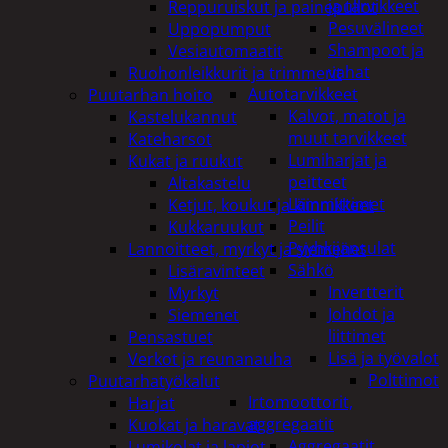
ja tarvikkeet
Reppuruiskut ja painepullot
Pesuvälineet
Uppopumput
Shampoot ja
Vesiautomaatit
vahat
Ruohonleikkurit ja trimmerit
Autotarvikkeet
Puutarhan hoito
Kalvot, matot ja
Kastelukannut
muut tarvikkeet
Kateharsot
Lumiharjat ja
Kukat ja ruukut
peitteet
Altakastelu
Lämmittimet
Ketjut, koukut ja kiinnikkeet
Peilit
Kukkaruukut
Pyyhkijänsulat
Lannoitteet, myrkyt ja siemenet
Sähkö
Lisäravinteet
Invertterit
Myrkyt
Johdot ja
Siemenet
liittimet
Pensastuet
Lisä ja työvalot
Verkot ja reunanauha
Polttimot
Puutarhatyökalut
Irtomoottorit,
Harjat
aggregaatit
Kuokat ja haravat
Aggregaatit
Lumikolat ja lapiot