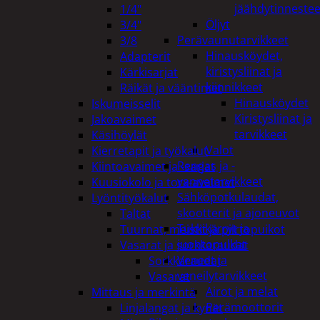
jäähdytinnestee
1/4"
Öljyt
3/4"
Perävaunutarvikkeet
3/8
Hinausköydet,
Adapterit
kiristysliinat ja
Kärkisarjat
kiinnikkeet
Räikät ja vääntimet
Hinausköydet
Iskumeisselit
Kiristysliinat ja
Jakoavaimet
tarvikkeet
Käsihöylät
Valot
Kierretapit ja työkalut
Rengas ja -
Kiintoavaimet ja -sarjat
vannetarvikkeet
Kuusiokolo ja torx-avaimet
Sähköpotkulaudat,
Lyöntityökalut
skootterit ja ajoneuvot
Taltat
Tukkikärryt ja
Tuurnat, meistit ja piirtopuikot
juontopulkat
Vasarat ja sorkkaraudat
Veneet ja
Sorkkaraudat
veneilytarvikkeet
Vasarat
Airot ja melat
Mittaus ja merkintä
Perämoottorit
Linjalangat ja kynät