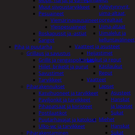
uimalelut
Mopit, harjat ja varret
Kylpytynnyrit,
Muut siivoustarvikkeet
uima-altaat,
Pesuaineet
porealtaat
Viemärinavausaineet
Uima-altaat
Yleispesuaineet
Uimalelut ja
Roskapussit ja -astiat
kelluntavälineet
Sangot
Vaatteet ja asusteet
Piha ja puutarha
Heijastimet
Grillaus ja savustus
Laukut ja reput
Grillit ja rengaspolttimet
Käsilaukut
Hiilet, briketit ja purut
Reput
Savustimet
Vaatteet
Tarvikkeet
Lapset
Piharakennukset
Asusteet
Kasvihuoneet ja tarvikkeet
Hanskat
Paviljonkit ja tarvikkeet
ja lapaset
Pihapatsaat ja koristeet
Sukat
Postilaatikot
Miehet
Puutarhavajat ja katokset
Hanskat
Ulko-wc ja tarvikkeet
Sukat
Piharakentaminen