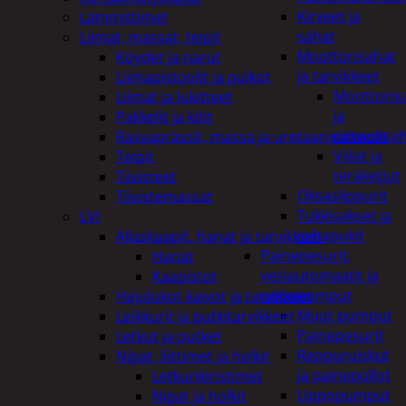
Kirveet ja
Lämmittimet
sahat
Liimat, massat, teipit
Moottorisahat
Köydet ja narut
ja tarvikkeet
Liimapistoolit ja puikot
Moottoris
Liimat ja lukitteet
ja
Pakkelit ja kitit
raivaussa
Rasvaprässit, massa ja uretaanipistoolit
Viilat ja
Teipit
teräketjut
Tiivisteet
Oksasilppurit
Tiivistemassat
Tukkisakset ja
LVI
sahapukit
Allaskaapit, hanat ja tarvikkeet
Painepesurit,
Hanat
vesiautomaatit ja
Kaapistot
uppopumput
Hajulukot kaivot ja tarvikkeet
Muut pumput
Leikkurit ja putkitarvikkeet
Painepesurit
Letkut ja putket
Reppuruiskut
Nipat, liittimet ja holkit
ja painepullot
Letkunkiristimet
Uppopumput
Nipat ja holkit