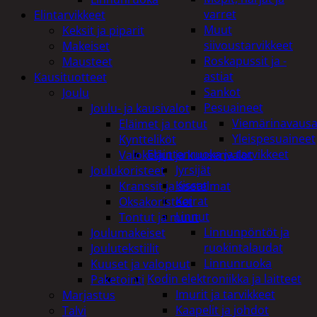
varret
Elintarvikkeet
Muut
Keksit ja piparit
siivoustarvikkeet
Makeiset
Roskapussit ja -
Mausteet
astiat
Kausituotteet
Sankot
Joulu
Pesuaineet
Joulu- ja kausivalot
Viemärinavausa
Eläimet ja tontut
Yleispesuaineet
Kyntteliköt
Eläintenruoka ja tarvikkeet
Valoketjut ja kuusenvalot
Jyrsijät
Joulukoristeet
Kissat
Kranssit ja asetelmat
Koirat
Oksakoristeet
Linnut
Tontut ja muut
Linnunpöntöt ja
Joulumakeiset
ruokintalaudat
Joulutekstiilit
Linnunruoka
Kuuset ja valopuut
Kodin elektroniikka ja laitteet
Paketointi
Imurit ja tarvikkeet
Marjastus
Kaapelit ja johdot
Talvi