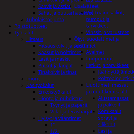
Lisälaitteet
Saavit ja astiat
Polttoainesäiliöt,
Sahat ja puutarhasakset
pumput ja
Tuholaistorjunta
tarvikkeet
Poistotuotteet
Vinssit ja varusteet
Työkalut
Öljyt, suodattimet ja
Hitsaus
nesteet
Hitsauskolvit ja suuttimet
Avaimet
Kaasut ja polttimet
Imupumput
Lasit ja maskit
Letkut ja tarvikkeet
Puikot ja langat
Jäähdyttäjänlet
Tinakolvit ja tinat
Polttoaineletku
Imurit
Liuottimet, massat,
Käsityökalut
ja muut kemikaalit
Erikoistyökalut
Alustamassat
Hionta ja puhdistus
ja pakkelit
Tyynyt ja paperit
Kemikaalit,
Viilat ja teräsharjat
sprayt ja
Hylsyt ja vääntimet
silikonit
1"
Lasi ja
1/2"