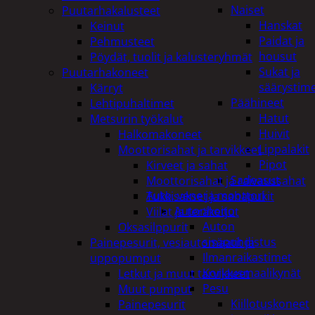
Naiset
Puutarhakalusteet
Hanskat
Keinut
Paidat ja
Pehmusteet
housut
Pöydät, tuolit ja kalusteryhmät
Sukat ja
Puutarhakoneet
säärystim
Kärryt
Päähineet
Lehtipuhaltimet
Hatut
Metsurin työkalut
Huivit
Halkomakoneet
Lippalakit
Moottorisahat ja tarvikkeet
Pipot
Kirveet ja sahat
Sadeasut
Moottorisahat ja raivaussahat
Auto, vene ja moottori
Tukkisakset ja sahapukit
Autonhoito
Viilat ja teräketjut
Auton
Oksasilppurit
sisäpuhdistus
Painepesurit, vesiautomaatit ja
Ilmanraikastimet
uppopumput
Korjausmaalikynät
Letkut ja muut tarvikkeet
Pesu
Muut pumput
Kiillotuskoneet
Painepesurit