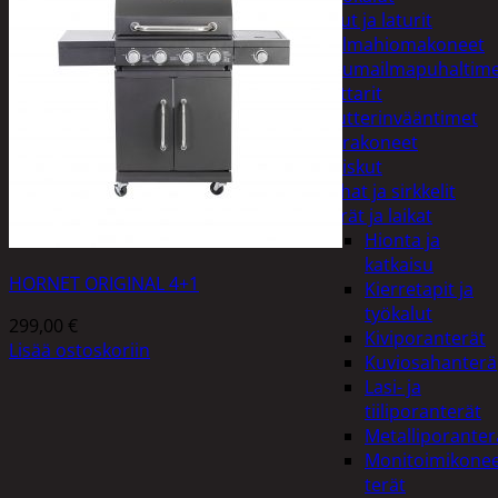
Akut ja laturit
Kulmahiomakoneet
Kuumailmapuhaltim
Mittarit
Mutterinvääntimet
Porakoneet
Ruiskut
Sahat ja sirkkelit
Terät ja laikat
Hionta ja
katkaisu
HORNET ORIGINAL 4+1
Kierretapit ja
työkalut
299,00
€
Kiviporanterät
Lisää ostoskoriin
Kuviosahanterä
Lasi- ja
tiiliporanterät
Metalliporanter
Monitoimikone
terät