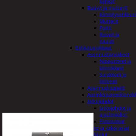
kahvat
Ruuvit ja mutterit
Kiinnitysankkuri
Mutterit
Pultit
Ruuvit ja
naulat
Sähkötarvikkeet
Asennustarvikkeet
Nippusiteet ja
kiinnikkeet
Sulakkeet ja
liittimet
Asennuskaapelit
Aurinkopaneelitarvik
Jatkojohdot
Jatkojohdot ja
ajastinkellot
Pistotulpat
Pisto ja -jakorasiat
Sähkötyökalut