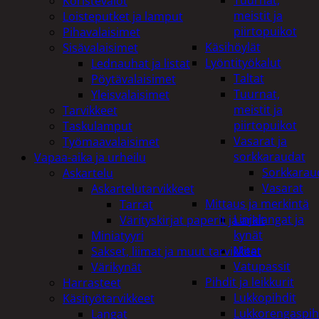
Tuurnat,
Koristevalot
meistit ja
Loisteputket ja lamput
piirtopuikot
Pihavalaisimet
Käsihöylät
Sisävalaisimet
Lyöntityökalut
Lednauhat ja listat
Taltat
Pöytävalaisimet
Tuurnat,
Yleisvalaisimet
meistit ja
Tarvikkeet
piirtopuikot
Taskulamput
Vasarat ja
Työmaavalaisimet
sorkkaraudat
Vapaa-aika ja urheilu
Sorkkarau
Askartelu
Vasarat
Askartelutarvikkeet
Mittaus ja merkintä
Tarrat
Linjalangat ja
Värityskirjat paperit ja arkit
kynät
Miniatyyri
Mitat
Sakset, liimat ja muut tarvikkeet
Vatupassit
Värikynät
Pihdit ja leikkurit
Harrasteet
Lukkopihdit
Käsityötarvikkeet
Lukkorengaspih
Langat