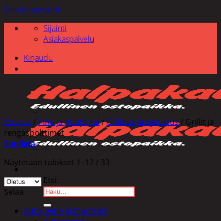
Skip to content
Sijainti
Asiakaspalvelu
Kirjaudu
Etusivu
/
Piha ja puutarha
/
Grillaus ja savustus
/
Grillit ja
rengaspolttimet
Suodata
Näytetään tulokset 1–12 / 33
Etsi:
Selaa
Auto, vene ja moottori