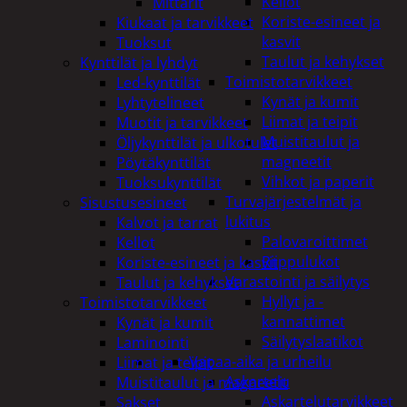
Kellot
Mittarit
Koriste-esineet ja
Kiukaat ja tarvikkeet
kasvit
Tuoksut
Taulut ja kehykset
Kynttilät ja lyhdyt
Toimistotarvikkeet
Led-kynttilät
Kynät ja kumit
Lyhtytelineet
Liimat ja teipit
Muotit ja tarvikkeet
Muistitaulut ja
Öljykynttilät ja ulkotulet
magneetit
Pöytäkynttilät
Vihkot ja paperit
Tuoksukynttilät
Turvajärjestelmät ja
Sisustusesineet
lukitus
Kalvot ja tarrat
Palovaroittimet
Kellot
Riippulukot
Koriste-esineet ja kasvit
Varastointi ja säilytys
Taulut ja kehykset
Hyllyt ja -
Toimistotarvikkeet
kannattimet
Kynät ja kumit
Säilytyslaatikot
Laminointi
Vapaa-aika ja urheilu
Liimat ja teipit
Askartelu
Muistitaulut ja magneetit
Askartelutarvikkeet
Sakset