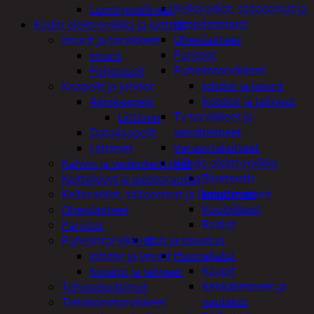
Kelloradiot, sääasemat ja
Lumityövälineet
lämpömittarit
Kodin elektroniikka ja laitteet
Oheislaitteet
Imurit ja tarvikkeet
Paristot
Imurit
Puhelintarvikkeet
Pölypussit
Johdot ja laturit
Kaapelit ja johdot
Kotelot ja telineet
Äänikaapelit
Tv-tarvikkeet ja
Liittimet
seinätelineet
Datakaapelit
Varavirtalaitteet
Liittimet
Viihde-elektroniikka
Kahvin ja vedenkeittimet
Bluetooth
Keittolevyt ja paistoraudat
kaiuttimet
Kelloradiot, sääasemat ja lämpömittarit
Kuulokkeet
Oheislaitteet
Radiot
Paristot
Koti ja sisustus
Puhelintarvikkeet
Huonekalut
Johdot ja laturit
Kaapit
Kotelot ja telineet
Kenkätelineet ja
Tehosekoittimet
naulakot
Tietokonetarvikkeet