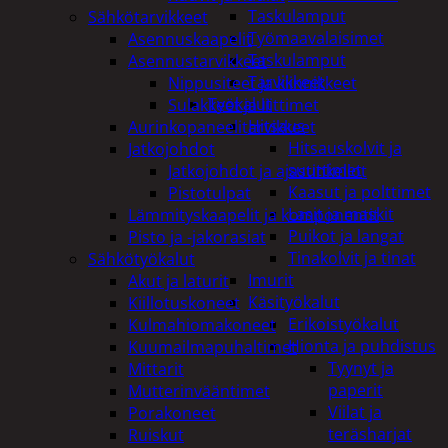
Taskulamput
Sähkötarvikkeet
Työmaavalaisimet
Asennuskaapelit
Taskulamput
Asennustarvikkeet
Tarvikkeet
Nippusiteet ja kiinnikkeet
Työkalut
Sulakkeet ja liittimet
Hitsaus
Aurinkopaneelitarvikkeet
Hitsauskolvit ja
Jatkojohdot
suuttimet
Jatkojohdot ja ajastinkellot
Kaasut ja polttimet
Pistotulpat
Lasit ja maskit
Lämmityskaapelit ja komponentit
Puikot ja langat
Pisto ja -jakorasiat
Tinakolvit ja tinat
Sähkötyökalut
Imurit
Akut ja laturit
Käsityökalut
Kiillotuskoneet
Erikoistyökalut
Kulmahiomakoneet
Hionta ja puhdistus
Kuumailmapuhaltimet
Tyynyt ja
Mittarit
paperit
Mutterinvääntimet
Viilat ja
Porakoneet
teräsharjat
Ruiskut