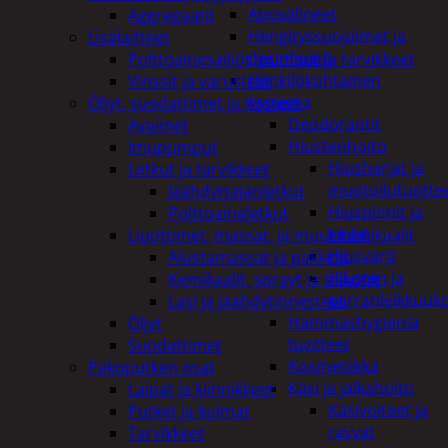
Apuvälineet
Aggregaatit
Hengityssuojaimet ja
Lisälaitteet
desinfiointi
Polttoainesäiliöt, pumput ja tarvikkeet
Henkilökohtainen
Vinssit ja varusteet
hygienia
Öljyt, suodattimet ja nesteet
Deodorantit
Avaimet
Hiustenhoito
Imupumput
Hiusharjat ja
Letkut ja tarvikkeet
muotoilutuotte
Jäähdyttäjänletkut
Hiuspinnit ja
Polttoaineletkut
lenkit
Liuottimet, massat, ja muut kemikaalit
Hiusvärit
Alustamassat ja pakkelit
Hiusten ja
Kemikaalit, sprayt ja silikonit
parranleikkuuk
Lasi ja jäähdytinnesteet
Hammashygienia
Öljyt
tuotteet
Suodattimet
Kosmetiikka
Pakoputken osat
Käsi ja jalkahoito
Laipat ja kiinnikkeet
Käsivoiteet ja
Putket ja kulmat
rasvat
Tarvikkeet