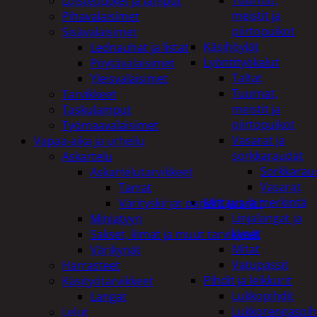
Tuurnat,
Loisteputket ja lamput
meistit ja
Pihavalaisimet
piirtopuikot
Sisävalaisimet
Käsihöylät
Lednauhat ja listat
Lyöntityökalut
Pöytävalaisimet
Taltat
Yleisvalaisimet
Tuurnat,
Tarvikkeet
meistit ja
Taskulamput
piirtopuikot
Työmaavalaisimet
Vasarat ja
Vapaa-aika ja urheilu
sorkkaraudat
Askartelu
Sorkkarau
Askartelutarvikkeet
Vasarat
Tarrat
Mittaus ja merkintä
Värityskirjat paperit ja arkit
Linjalangat ja
Miniatyyri
kynät
Sakset, liimat ja muut tarvikkeet
Mitat
Värikynät
Vatupassit
Harrasteet
Pihdit ja leikkurit
Käsityötarvikkeet
Lukkopihdit
Langat
Lukkorengaspih
Lelut