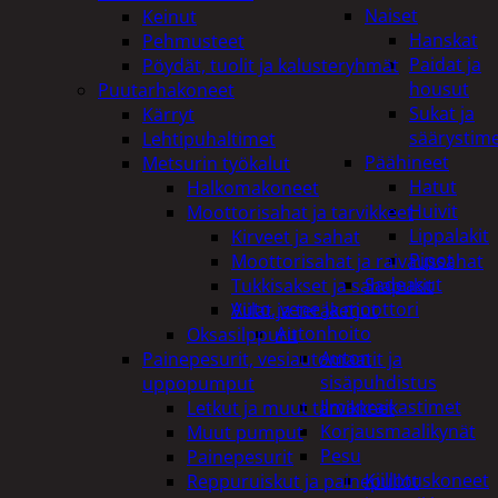
Naiset
Keinut
Hanskat
Pehmusteet
Paidat ja
Pöydät, tuolit ja kalusteryhmät
housut
Puutarhakoneet
Sukat ja
Kärryt
säärystim
Lehtipuhaltimet
Päähineet
Metsurin työkalut
Hatut
Halkomakoneet
Huivit
Moottorisahat ja tarvikkeet
Lippalakit
Kirveet ja sahat
Pipot
Moottorisahat ja raivaussahat
Sadeasut
Tukkisakset ja sahapukit
Auto, vene ja moottori
Viilat ja teräketjut
Autonhoito
Oksasilppurit
Auton
Painepesurit, vesiautomaatit ja
sisäpuhdistus
uppopumput
Ilmanraikastimet
Letkut ja muut tarvikkeet
Korjausmaalikynät
Muut pumput
Pesu
Painepesurit
Kiillotuskoneet
Reppuruiskut ja painepullot