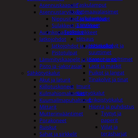
Taskulamput
Asennuskaapelit
Työmaavalaisimet
Asennustarvikkeet
Taskulamput
Nippusiteet ja kiinnikkeet
Tarvikkeet
Sulakkeet ja liittimet
Työkalut
Aurinkopaneelitarvikkeet
Hitsaus
Jatkojohdot
Hitsauskolvit ja
Jatkojohdot ja ajastinkellot
suuttimet
Pistotulpat
Kaasut ja polttimet
Lämmityskaapelit ja komponentit
Lasit ja maskit
Pisto ja -jakorasiat
Puikot ja langat
Sähkötyökalut
Tinakolvit ja tinat
Akut ja laturit
Imurit
Kiillotuskoneet
Käsityökalut
Kulmahiomakoneet
Erikoistyökalut
Kuumailmapuhaltimet
Hionta ja puhdistus
Mittarit
Tyynyt ja
Mutterinvääntimet
paperit
Porakoneet
Viilat ja
Ruiskut
teräsharjat
Sahat ja sirkkelit