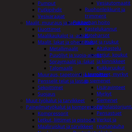
Vesiautomaatit
Pumput
Ruohonleikkurit ja
Putkipihdit
trimmerit
Vesivaraajat
Puutarhan hoito
Maalit, muuraus ja tarvikkeet
Kastelukannut
Liuottimet
Kateharsot
Maalikaukalot ja -astiat
Kukat ja ruukut
Maalit, lakat ja ohentimet
Altakastelu
Metallimaalit
Ketjut, koukut
Puuöljyt ja suoja-aineet
ja kiinnikkeet
Spraymaalit ja -lakat
Kukkaruukut
Talomaalit
Lannoitteet, myrkyt
Muuraus, tapetointi ja laatoitus
ja siemenet
Pensselit telat ja lastat
Lisäravinteet
Sekoittimet
Myrkyt
Suojaus
Siemenet
Muut työkalut ja tarvikkeet
Tuholaistorjunt
Paineilmatyökalut ja kompressorit
Pensastuet
Kompressorit
Verkot ja
Letkut, liittimet ja pistoolit
reunanauha
Maaliruiskut ja tarvikkeet