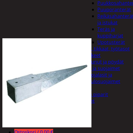
Puukkosahante
Puuporanterät
Reikäsahanterä
ja istukat
Teräs ja
kuppiharjat
Upotusterät
Telineet, tikkaat, työtasot
ja tarvikkeet
Vaunut ja pöydät
Työasut ja suojaimet
Suojalasit ja
kuulosuojaimet
Elintarvikkeet
Keksit ja piparit
Mausteet
Etsi:
Ostoskori /
0,00
€