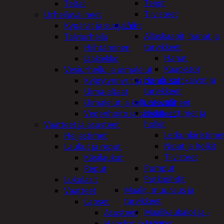
Teipit
Teltat
Tiivisteet
Urheiluvälineet
LVI
Kypärät ja suojaimet
Allaskaapit, hanat ja
Talviurheilu
tarvikkeet
Hiihtäminen
Hanat
Jääkiekko
Kaapistot
Vesiurheilu ja uimalelut
Hajulukot, kaivot ja
Kylpytynnyrit ja porealtaat
tarvikkeet
Uima-altaat
Leikkurit
Uimalelut ja kelluntavälineet
Nipat, liittimet ja
Vedenhoito ja tarvikkeet
holkit
Vaatteet ja asusteet
Letkunkiristime
Heijastimet
Nipat ja holkit
Laukut ja reput
Tiivisteet
Käsilaukut
Pumput
Reput
Putkipihdit
Lukulasit
Maalit, muuraus ja
Vaatteet
tarvikkeet
Lapset
Maalikaukalot ja -
Asusteet
astiat
Hanskat ja lapaset