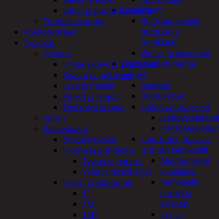
Lisälaitteet
Sahat ja puutarhasakset
Polttoainesäiliöt,
Tuholaistorjunta
pumput ja
Poistotuotteet
tarvikkeet
Työkalut
Vinssit ja varusteet
Hitsaus
Öljyt, suodattimet ja
Hitsauskolvit ja suuttimet
nesteet
Kaasut ja polttimet
Avaimet
Lasit ja maskit
Imupumput
Puikot ja langat
Letkut ja tarvikkeet
Tinakolvit ja tinat
Jäähdyttäjänlet
Imurit
Polttoaineletku
Käsityökalut
Liuottimet, massat,
Erikoistyökalut
ja muut kemikaalit
Hionta ja puhdistus
Alustamassat
Tyynyt ja paperit
ja pakkelit
Viilat ja teräsharjat
Kemikaalit,
Hylsyt ja vääntimet
sprayt ja
1"
silikonit
1/2"
Lasi ja
1/4"