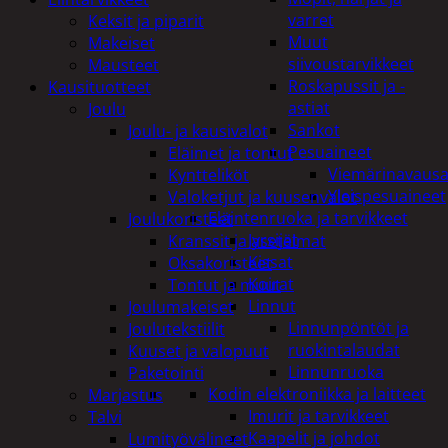
varret
Keksit ja piparit
Muut
Makeiset
siivoustarvikkeet
Mausteet
Roskapussit ja -
Kausituotteet
astiat
Joulu
Sankot
Joulu- ja kausivalot
Pesuaineet
Eläimet ja tontut
Viemärinavausa
Kyntteliköt
Yleispesuaineet
Valoketjut ja kuusenvalot
Eläintenruoka ja tarvikkeet
Joulukoristeet
Jyrsijät
Kranssit ja asetelmat
Kissat
Oksakoristeet
Koirat
Tontut ja muut
Linnut
Joulumakeiset
Linnunpöntöt ja
Joulutekstiilit
ruokintalaudat
Kuuset ja valopuut
Linnunruoka
Paketointi
Kodin elektroniikka ja laitteet
Marjastus
Imurit ja tarvikkeet
Talvi
Kaapelit ja johdot
Lumityövälineet