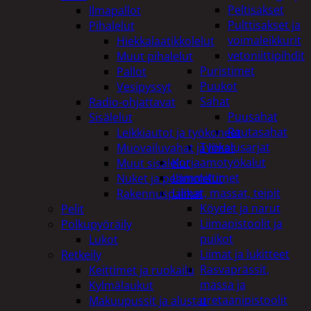
Peltisakset
Ilmapallot
Pulttisakset ja
Pihalelut
voimaleikkurit
Hiekkalaatikkolelut
vetoniittipihdit
Muut pihalelut
Puristimet
Pallot
Puukot
Vesipyssyt
Sahat
Radio-ohjattavat
Puusahat
Sisälelut
Rautasahat
Leikkiautot ja työkoneet
Työkalusarjat
Muovailuvahat ja limat
Korjaamotyökalut
Muut sisälelut
Lämmittimet
Nuket ja pehmolelut
Liimat, massat, teipit
Rakennuspalikat
Köydet ja narut
Pelit
Liimapistoolit ja
Polkupyöräily
puikot
Lukot
Liimat ja lukitteet
Retkeily
Rasvaprässit,
Keittimet ja ruokailu
massa ja
Kylmälaukut
uretaanipistoolit
Makuupussit ja alustat