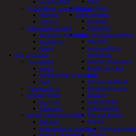
Peilit
Verkkolaitteet
Huonetuoksut
Tv-tarvikkeet ja seinätelineet
Juhlatarvikkeet
Antennit
Koristelu
Liittimet
Paketointi
Viihde-elektroniikka
Keittiö ja taloustarvikkeet
Bluetooth kaiuttimet
Aterimet
Kuulokkeet
Juomapullot ja
Radiot
termokset
Koti ja sisustus
Kannut ja kanisterit
Huonekalut
Kauhat, lastat ja
Kaapit
sudit
Kenkätelineet ja naulakot
Kattaustarvikkeet
Peilit
Kertakäyttöastiat
Huonetuoksut
Lautaset
Juhlatarvikkeet
Lasit ja mukit
Koristelu
Leikkuulaudat
Paketointi
Padat ja kattilat
Keittiö ja taloustarvikkeet
Tiskaus
Aterimet
Astianpesuaine
Juomapullot ja termokset
Säilöntä
Kannut ja kanisterit