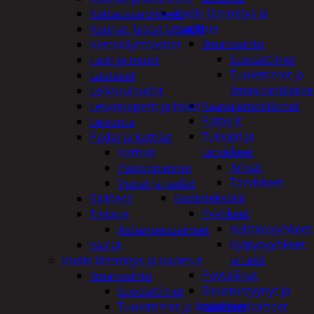
Kodin lämmitys ja
Kattaustarvikkeet
tuuletus
Kauhat, lastat ja sudit
Ilmanvaihto
Kertakäyttöastiat
Suodattimet
Lasit ja mukit
Tuulettimet ja
Lautaset
Ilmastointilaitte
Leikkuulaudat
Kaasulämmittimet
Leivinpaperit ja foliot
Patterit
Leivonta
Tulisijat ja
Padat ja kattilat
tarvikkeet
Kattilat
Arinat
Paistinpannut
Tarvikkeet
Vuoat ja padat
Kodintekstiilit
Säilöntä
Pyyhkeet
Tiskaus
Keittiöpyyhkeet
Astianpesuaineet
Kylpypyyhkeet
vaa'at
ja takit
Kodin lämmitys ja tuuletus
Pöytäliinat
Ilmanvaihto
Sisustustyynyt ja
Suodattimet
päälliset
Tuulettimet ja Ilmastointilaitteet