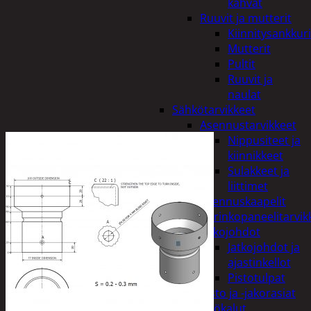
kahvat
Ruuvit ja mutterit
Kiinnitysankkuri
Mutterit
Pultit
Ruuvit ja
naulat
Sähkötarvikkeet
Asennustarvikkeet
Nippusiteet ja
kiinnikkeet
Sulakkeet ja
liittimet
Asennuskaapelit
Aurinkopaneelitarvik
Jatkojohdot
Jatkojohdot ja
ajastinkellot
Pistotulpat
Pisto ja -jakorasiat
Sähkötyökalut