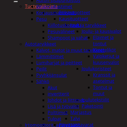
Auton sisäpuhdistus
Tuotevalikoima
ilmanraikastimet
Poistotuotteet
Korjausmaalikynät
Kausituotteet
Pesu
Joulu
Kiillotuskoneet ja tarvikkeet
Joulu- ja kausivalot
Pesuvälineet
Eläimet ja
Shampoot ja vahat
tontut
Autotarvikkeet
Kyntteliköt
Kalvot, matot ja muut tarvikkeet
Valoketjut ja
Lämmittimet
kuusenvalot
Lumiharjat ja peitteet
Joulukoristeet
Peilit
Kranssit ja
Pyyhkijänsulat
asetelmat
Sähkö
Tontut ja
Akut
muut
invertterit
Joulutekstiilit
Johdot ja liittimet
Paketointi
Lisä ja työvalot
Marjastus
Polttimot
Talvi
Tulpat
Päivittäistavarat
Irtomoottorit, aggregaatit