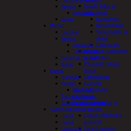
Maalit, lakat ja
Kengät
ohentimet
Sandaalit
Liuottimet
Sukat
Metallimaalit
Miehet
Spraymaalit ja
Hanskat
-lakat
Kengät
Talomaalit
Sandaalit
Muuraus, tapetointi
Talvikengät
ja laatoitus
Paidat ja housut
Pensselit telat ja
Sukat
lastat
Naiset
Sekoittimet
Hanskat
Suojaus
Kengät
Muut työkalut ja
Sandaalit
tarvikkeet
Paidat ja housut
Paineilmatyökalut ja
Sukat ja säärystimet
kompressorit
Päähineet
Letkut, liittimet ja
Hatut
pistoolit
Huivit
Letkut ja muut
Lippalakit