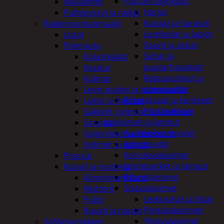
Puutarhatyökalut
Naulaimet
Harjat
Pulttipyssyt ja räikät
Kuokat ja haravat
Rakennusmateriaalit
Lumikolat ja lapiot
Listat
Saavit ja astiat
Pienrauta
Sahat ja
Kalustejalat
puutarhasakset
Koukut
Reppuruiskut ja
Kulmat
painepullot
Levyt putket ja kulmaraudat
Pihapatsaat ja koristeet
Lukot ja hakaset
Postilaatikot
Sakkelit, pylpyrät ja tarvikkeet
Valaisimet ja lamput
Saranat
Aurinkokennovalot
Vaijerilukot ja klemmarit
Koristevalot
Vetimet ja kahvat
Koristevalaisimet
Pressut
Loisteputket ja lamput
Ruuvit ja mutterit
Pihavalaisimet
Kiinnitysankkurit
Sisävalaisimet
Mutterit
Lednauhat ja listat
Pultit
Pöytävalaisimet
Ruuvit ja naulat
Yleisvalaisimet
Sähkötarvikkeet