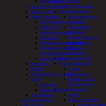
Piha ja puutarha
Vatupassit
Grillaus ja savustus
Momenttiavaimet
Piharakennukset
Nitojat ja niitit
Kasvihuoneet ja
Pihdit ja leikkurit
tarvikkeet
Kuorintapihdit
Paviljonkit ja
Lukkopihdit
tarvikkeet
Lukkorengaspihdit
Puutarhavajat ja
Peltisakset
katokset
Pulttisakset ja voimaleikkurit
Ulko-wc ja
Sivuleikkurit, kärki ja-
tarvikkeet
siirtoleukapihdit
Piharakentaminen
vetoniittipihdit
Puutarhakalusteet
Puristimet
Keinut
Puukot
Pehmusteet
Ruuvimeisselit ja -sarjat
Pöydät, tuolit ja
Sahat
kalusteryhmät
Puusahat
Puutarhakoneet
Rautasahat
Kärryt
Työkalusarjat
Metsurin työkalut
Korjaamotyökalut
Halkomakoneet
Lämmittimet