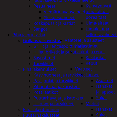
uimalelut
Muut siivoustarvikkeet
Kylpytynnyrit,
Pesuaineet
uima-altaat,
Viemärinavausaineet
porealtaat
Yleispesuaineet
Uima-altaat
Roskapussit ja -astiat
Uimalelut ja
Sangot
kelluntavälineet
Piha ja puutarha
Vaatteet ja asusteet
Grillaus ja savustus
Heijastimet
Grillit ja rengaspolttimet
Laukut ja reput
Hiilet, briketit ja purut
Käsilaukut
Savustimet
Reput
Tarvikkeet
Vaatteet
Piharakennukset
Lapset
Kasvihuoneet ja tarvikkeet
Asusteet
Paviljonkit ja tarvikkeet
Hanskat
Pihapatsaat ja koristeet
ja lapaset
Postilaatikot
Sukat
Puutarhavajat ja katokset
Miehet
Ulko-wc ja tarvikkeet
Hanskat
Piharakentaminen
Sukat
Puutarhakalusteet