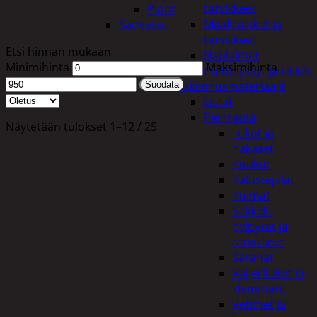
tarvikkeet
Pipot
Maaliruiskut ja
Sadeasut
tarvikkeet
Etsi hinnan mukaan
Naulaimet
Minimihinta
Maksimihinta
Pulttipyssyt ja räikät
Rakennusmateriaalit
Suodata
Listat
Pienrauta
Näytetään tulokset 1–12 / 25
Lukot ja
hakaset
Koukut
Kalustejalat
Kulmat
Sakkelit,
pylpyrät ja
tarvikkeet
Saranat
Vaijerilukot ja
klemmarit
Vetimet ja