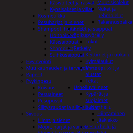
Muut sisälelut
Käsivoiteet ja rasvat
Nuket ja
Kynsisakset ja viilat
pehmolelut
Kosmetiikka
Rakennuspalika
Pesuharjat ja -sienet
Pelit
Shampoot, hoitaineet ja saippuat
Polkupyöräily
Hoitoaineet
Lukot
Käsisaippuat
Retkeily
Shampoot
Keittimet ja ruokailu
Suihkusaippuat
Kylmälaukut
Hyvinvointi
Makuupussit ja
Muu kauneuden ja terveydenhoito
alustat
Paperit
Teltat
Pyykinpesu
Urheiluvälineet
Kuivaus
Kypärät ja
Pesuaineet
suojaimet
Pesupussit
Talviurheilu
Silitysraudat ja silityslaudat
Hiihtäminen
Siivous
Jääkiekko
Liinat ja sienet
Vesiurheilu ja
Mopit, harjat ja varret