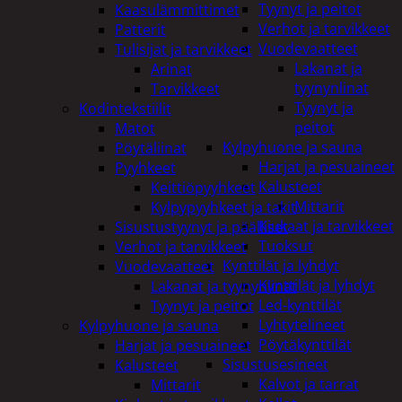
Tyynyt ja peitot
Kaasulämmittimet
Verhot ja tarvikkeet
Patterit
Vuodevaatteet
Tulisijat ja tarvikkeet
Lakanat ja
Arinat
tyynynlinat
Tarvikkeet
Tyynyt ja
Kodintekstiilit
peitot
Matot
Kylpyhuone ja sauna
Pöytäliinat
Harjat ja pesuaineet
Pyyhkeet
Kalusteet
Keittiöpyyhkeet
Mittarit
Kylpypyyhkeet ja takit
Kiukaat ja tarvikkeet
Sisustustyynyt ja päälliset
Tuoksut
Verhot ja tarvikkeet
Kynttilät ja lyhdyt
Vuodevaatteet
Kynttilät ja lyhdyt
Lakanat ja tyynynlinat
Led-kynttilät
Tyynyt ja peitot
Lyhtytelineet
Kylpyhuone ja sauna
Pöytäkynttilät
Harjat ja pesuaineet
Sisustusesineet
Kalusteet
Kalvot ja tarrat
Mittarit