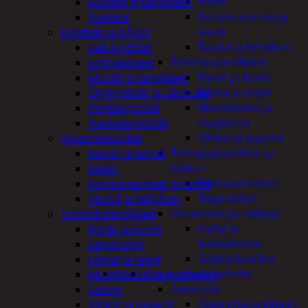
Kellot
Kiukaat ja tarvikkeet
Koriste-esineet ja
Tuoksut
kasvit
Kynttilät ja lyhdyt
Taulut ja kehykset
Led-kynttilät
Toimistotarvikkeet
Lyhtytelineet
Kynät ja kumit
Muotit ja tarvikkeet
Liimat ja teipit
Öljykynttilät ja ulkotulet
Muistitaulut ja
Pöytäkynttilät
magneetit
Tuoksukynttilät
Vihkot ja paperit
Sisustusesineet
Turvajärjestelmät ja
Kalvot ja tarrat
lukitus
Kellot
Palovaroittimet
Koriste-esineet ja kasvit
Riippulukot
Taulut ja kehykset
Varastointi ja säilytys
Toimistotarvikkeet
Hyllyt ja -
Kynät ja kumit
kannattimet
Laminointi
Säilytyslaatikot
Liimat ja teipit
Vapaa-aika ja urheilu
Muistitaulut ja magneetit
Askartelu
Sakset
Askartelutarvikkeet
Vihkot ja paperit