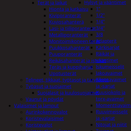
Hylsyt ja vääntimet
Terät ja laikat
1"
Hionta ja katkaisu
1/2"
Kiviporanterät
1/4"
Kuviosahanterä
3/4"
Lasi- ja tiiliporanterät
3/8
Metalliporanterät
Adapterit
Monitoimikoneen terät
Kärkisarjat
Puukkosahanterät
Räikät ja
Puuporanterät
vääntimet
Reikäsahanterät ja istukat
Iskumeisselit
Teräs ja kuppiharjat
Jakoavaimet
Upotusterät
Kiintoavaimet
Telineet, tikkaat, työtasot ja tarvikkeet
ja -sarjat
Työasut ja suojaimet
Kuusiokolo ja
Suojalasit ja kuulosuojaimet
torx-avaimet
Vaunut ja pöydät
Momenttiavaim
Valaisimet ja lamput
Ruuvimeisselit
Aurinkokennovalot
ja -sarjat
Koristevalaisimet
Nitojat ja niitit
Koristevalot