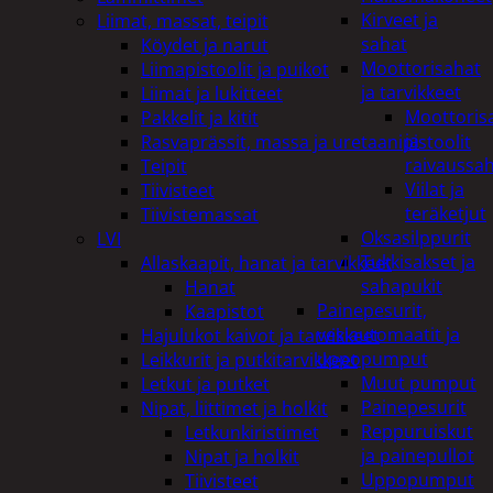
Kirveet ja
Liimat, massat, teipit
sahat
Köydet ja narut
Moottorisahat
Liimapistoolit ja puikot
ja tarvikkeet
Liimat ja lukitteet
Moottoris
Pakkelit ja kitit
ja
Rasvaprässit, massa ja uretaanipistoolit
raivaussa
Teipit
Viilat ja
Tiivisteet
teräketjut
Tiivistemassat
Oksasilppurit
LVI
Tukkisakset ja
Allaskaapit, hanat ja tarvikkeet
sahapukit
Hanat
Painepesurit,
Kaapistot
vesiautomaatit ja
Hajulukot kaivot ja tarvikkeet
uppopumput
Leikkurit ja putkitarvikkeet
Muut pumput
Letkut ja putket
Painepesurit
Nipat, liittimet ja holkit
Reppuruiskut
Letkunkiristimet
ja painepullot
Nipat ja holkit
Uppopumput
Tiivisteet