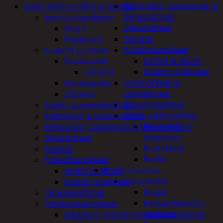
Kelloradiot, sääasemat ja
Kodin elektroniikka ja laitteet
lämpömittarit
Imurit ja tarvikkeet
Oheislaitteet
Imurit
Paristot
Pölypussit
Puhelintarvikkeet
Kaapelit ja johdot
Johdot ja laturit
Äänikaapelit
Kotelot ja telineet
Liittimet
Tv-tarvikkeet ja
Datakaapelit
seinätelineet
Liittimet
Varavirtalaitteet
Kahvin ja vedenkeittimet
Viihde-elektroniikka
Keittolevyt ja paistoraudat
Bluetooth
Kelloradiot, sääasemat ja lämpömittarit
kaiuttimet
Oheislaitteet
Kuulokkeet
Paristot
Radiot
Puhelintarvikkeet
Koti ja sisustus
Johdot ja laturit
Huonekalut
Kotelot ja telineet
Kaapit
Tehosekoittimet
Kenkätelineet ja
Tietokonetarvikkeet
naulakot
Adapterit, liittimet ja telakointiasemat