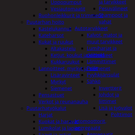
ja tarvikkeet
Uppopumput
Pesuvälineet
Vesiautomaatit
Shampoot ja
Ruohonleikkurit ja trimmerit
vahat
Puutarhan hoito
Autotarvikkeet
Kastelukannut
Kalvot, matot ja
Kateharsot
muut tarvikkeet
Kukat ja ruukut
Lumiharjat ja
Altakastelu
peitteet
Ketjut, koukut ja kiinnikkeet
Lämmittimet
Kukkaruukut
Peilit
Lannoitteet, myrkyt ja siemenet
Pyyhkijänsulat
Lisäravinteet
Sähkö
Myrkyt
Invertterit
Siemenet
Johdot ja
Pensastuet
liittimet
Verkot ja reunanauha
Lisä ja työvalot
Puutarhatyökalut
Polttimot
Harjat
Irtomoottorit,
Kuokat ja haravat
aggregaatit
Lumikolat ja lapiot
Aggregaatit
Saavit ja astiat