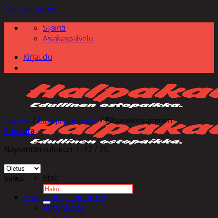
Skip to content
Sijainti
Asiakaspalvelu
Kirjaudu
Etusivu
/
Piha ja puutarha
/
Piharakentaminen
Suodata
Näytetään tulokset 1–12 / 25
Etsi:
Selaa
Auto, vene ja moottori
Autonhoito