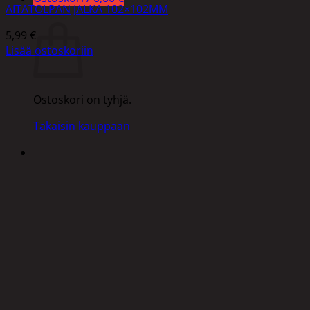
AITATOLPAN JALKA 102×102MM
Ostoskori
5,99
€
Lisää ostoskoriin
Ostoskori on tyhjä.
Takaisin kauppaan