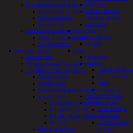
Miniatyyri
Turvajärjestelmät ja lukitus
Sakset, liimat ja
Hälyttimet ja kamerat
muut tarvikkeet
Palovaroittimet
Värikynät
Riippulukot
Harrasteet
Varastointi ja säilytys
Käsityötarvikkeet
Hyllyt ja -kannattimet
Langat
Säilytyslaatikot
Lelut
Päivittäistavarat
Ilmapallot
Apuvälineet
Pihalelut
Hengityssuojaimet ja desinfiointi
Hiekkalaatikkole
Henkilökohtainen hygienia
Muut pihalelut
Aurinkorasvat
Pallot
Deodorantit
Vesipyssyt
Hammashygienia tuotteet
Radio-ohjattavat
Hiustenhoito
Sisälelut
Hiusharjat ja muotoilutuotteet
Leikkiautot ja
Hiuspinnit ja lenkit
työkoneet
Hiusten ja parranleikkuukoneet
Muovailuvahat
Hiusvärit
ja limat
Käsi ja jalkahoito