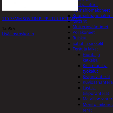
Akut ja laturit
Kulmahiomakoneet
Kuumailmapuhaltim
110-75MM SOVITIN PIIPPUTUULETTIMEEN
Mittarit
Mutterinvääntimet
12,95
€
Porakoneet
Lisää ostoskoriin
Ruiskut
Sahat ja sirkkelit
Terät ja laikat
Hionta ja
katkaisu
Kierretapit ja
työkalut
Kiviporanterät
Kuviosahanterä
Lasi- ja
tiiliporanterät
Metalliporanter
Monitoimikone
terät