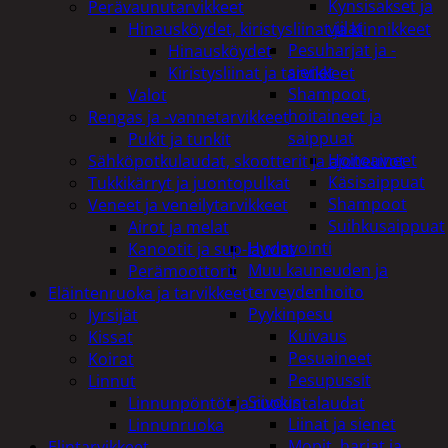
Kynsisakset ja
Perävaunutarvikkeet
viilat
Hinausköydet, kiristysliinat ja kiinnikkeet
Pesuharjat ja -
Hinausköydet
sienet
Kiristysliinat ja tarvikkeet
Shampoot,
Valot
hoitaineet ja
Rengas ja -vannetarvikkeet
saippuat
Pukit ja tunkit
Hoitoaineet
Sähköpotkulaudat, skootterit ja ajoneuvot
Käsisaippuat
Tukkikärryt ja juontopulkat
Shampoot
Veneet ja veneilytarvikkeet
Suihkusaippuat
Airot ja melat
Hyvinvointi
Kanootit ja sup-laudat
Muu kauneuden ja
Perämoottorit
terveydenhoito
Eläintenruoka ja tarvikkeet
Pyykinpesu
Jyrsijät
Kuivaus
Kissat
Pesuaineet
Koirat
Pesupussit
Linnut
Siivous
Linnunpöntöt ja ruokintalaudat
Liinat ja sienet
Linnunruoka
Mopit, harjat ja
Elintarvikkeet