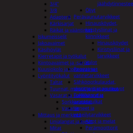
jäähdytinnestee
3/4"
Öljyt
3/8
Perävaunutarvikkeet
Adapterit
Hinausköydet,
Kärkisarjat
kiristysliinat ja
Räikät ja vääntimet
kiinnikkeet
Iskumeisselit
Hinausköydet
Jakoavaimet
Kiristysliinat ja
Käsihöylät
tarvikkeet
Kierretapit ja työkalut
Valot
Kiintoavaimet ja -sarjat
Rengas ja -
Kuusiokolo ja torx-avaimet
vannetarvikkeet
Lyöntityökalut
Sähköpotkulaudat,
Taltat
skootterit ja ajoneuvot
Tuurnat, meistit ja piirtopuikot
Tukkikärryt ja
Vasarat ja sorkkaraudat
juontopulkat
Sorkkaraudat
Veneet ja
Vasarat
veneilytarvikkeet
Mittaus ja merkintä
Airot ja melat
Linjalangat ja kynät
Perämoottorit
Mitat