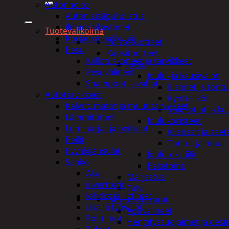
Autonhoito
Auton sisäpuhdistus
ilmanraikastimet
Tuotevalikoima
Korjausmaalikynät
Poistotuotteet
Pesu
Kausituotteet
Kiillotuskoneet ja tarvikkeet
Joulu
Pesuvälineet
Joulu- ja kausivalot
Shampoot ja vahat
Eläimet ja tontu
Autotarvikkeet
Kyntteliköt
Kalvot, matot ja muut tarvikkeet
Valoketjut ja k
Lämmittimet
Joulukoristeet
Lumiharjat ja peitteet
Kranssit ja ase
Peilit
Tontut ja muut
Pyyhkijänsulat
Joulutekstiilit
Sähkö
Paketointi
Akut
Marjastus
invertterit
Talvi
Johdot ja liittimet
Päivittäistavarat
Lisä ja työvalot
Apuvälineet
Polttimot
Hengityssuojaimet ja desin