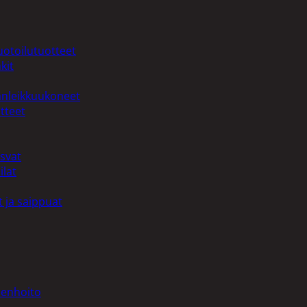
uotoilutuotteet
kit
anleikkuukoneet
tteet
asvat
ilat
 ja saippuat
denhoito