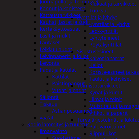
Juomapullot ja termokset
Kiukaat ja tarvikkeet
Kannut ja kanisterit
Tuoksut
Kattaustarvikkeet
Kynttilät ja lyhdyt
Kauhat, lastat ja sudit
Kynttilät ja lyhdyt
Kertakäyttöastiat
Led-kynttilät
Lasit ja mukit
Lyhtytelineet
Lautaset
Pöytäkynttilät
Leikkuulaudat
Sisustusesineet
Leivinpaperit ja foliot
Kalvot ja tarrat
Leivonta
Kellot
Padat ja kattilat
Koriste-esineet ja kas
Kattilat
Taulut ja kehykset
Paistinpannut
Toimistotarvikkeet
Vuoat ja padat
Kynät ja kumit
Säilöntä
Liimat ja teipit
Tiskaus
Muistitaulut ja magne
Astianpesuaineet
Vihkot ja paperit
vaa'at
Turvajärjestelmät ja lukitu
Kodin lämmitys ja tuuletus
Palovaroittimet
Ilmanvaihto
Riippulukot
Suodattimet