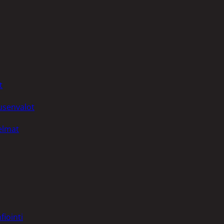
t
uusenvalot
telmat
fiointi