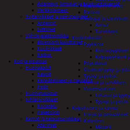
Adapterit, liittimet ja telakointiasemat
Kaasulämmittimet
Verkkolaitteet
Patterit
Tv-tarvikkeet ja seinätelineet
Tulisijat ja tarvikkeet
Antennit
Arinat
Liittimet
Tarvikkeet
Viihde-elektroniikka
Kodintekstiilit
Bluetooth kaiuttimet
Pyyhkeet
Kuulokkeet
Keittiöpyyhkeet
Radiot
Kylpypyyhkeet ja
Koti ja sisustus
Pöytäliinat
Huonekalut
Sisustustyynyt ja pääl
Kaapit
Tyynyt ja peitot
Kenkätelineet ja naulakot
Verhot ja tarvikkeet
Peilit
Vuodevaatteet
Huonetuoksut
Lakanat ja tyyny
Juhlatarvikkeet
Tyynyt ja peitot
Koristelu
Kylpyhuone ja sauna
Paketointi
Harjat ja pesuaineet
Keittiö ja taloustarvikkeet
Kalusteet
Aterimet
Mittarit