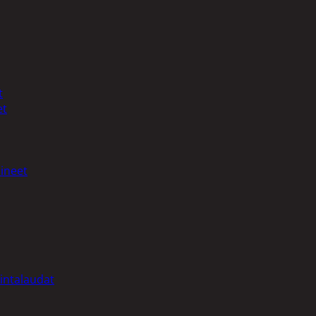
t
et
ineet
intalaudat