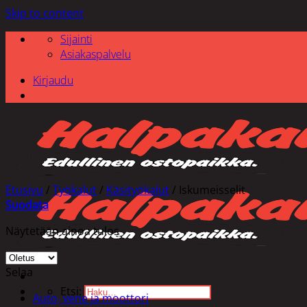
Skip to content
Sijainti
Asiakaspalvelu
Kirjaudu
Etusivu
/
Työkalut
/
Käsityökalut
/
Iskumeisselit
Suodata
Näytetään ainoa tulos
Selaa
Etsi:
Auto, vene ja moottori