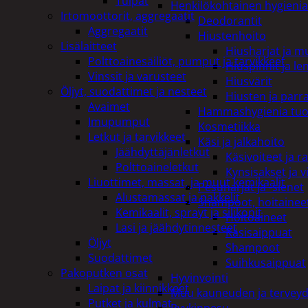
Tulpat
Henkilökohtainen hygienia
Irtomoottorit, aggregaatit
Deodorantit
Aggregaatit
Hiustenhoito
Lisälaitteet
Hiusharjat ja m
Polttoainesäiliöt, pumput ja tarvikkeet
Hiuspinnit ja len
Vinssit ja varusteet
Hiusvärit
Öljyt, suodattimet ja nesteet
Hiusten ja parr
Avaimet
Hammashygienia tuo
Imupumput
Kosmetiikka
Letkut ja tarvikkeet
Käsi ja jalkahoito
Jäähdyttäjänletkut
Käsivoiteet ja r
Polttoaineletkut
Kynsisakset ja vi
Liuottimet, massat, ja muut kemikaalit
Pesuharjat ja -sienet
Alustamassat ja pakkelit
Shampoot, hoitaineet
Kemikaalit, sprayt ja silikonit
Hoitoaineet
Lasi ja jäähdytinnesteet
Käsisaippuat
Öljyt
Shampoot
Suodattimet
Suihkusaippuat
Pakoputken osat
Hyvinvointi
Laipat ja kiinnikkeet
Muu kauneuden ja tervey
Putket ja kulmat