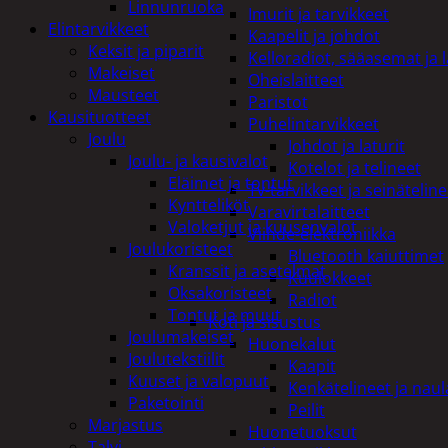
Linnunruoka
Imurit ja tarvikkeet
Elintarvikkeet
Kaapelit ja johdot
Keksit ja piparit
Kelloradiot, sääasemat ja 
Makeiset
Oheislaitteet
Mausteet
Paristot
Kausituotteet
Puhelintarvikkeet
Joulu
Johdot ja laturit
Joulu- ja kausivalot
Kotelot ja telineet
Eläimet ja tontut
Tv-tarvikkeet ja seinäteline
Kyntteliköt
Varavirtalaitteet
Valoketjut ja kuusenvalot
Viihde-elektroniikka
Joulukoristeet
Bluetooth kaiuttimet
Kranssit ja asetelmat
Kuulokkeet
Oksakoristeet
Radiot
Tontut ja muut
Koti ja sisustus
Joulumakeiset
Huonekalut
Joulutekstiilit
Kaapit
Kuuset ja valopuut
Kenkätelineet ja naul
Paketointi
Peilit
Marjastus
Huonetuoksut
Talvi