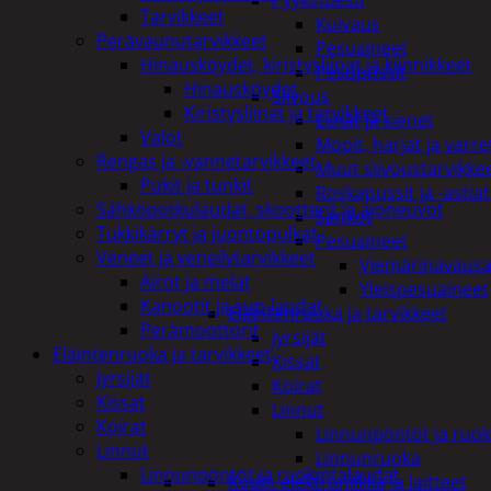
Pyykinpesu
Tarvikkeet
Kuivaus
Perävaunutarvikkeet
Pesuaineet
Hinausköydet, kiristysliinat ja kiinnikkeet
Pesupussit
Hinausköydet
Siivous
Kiristysliinat ja tarvikkeet
Liinat ja sienet
Valot
Mopit, harjat ja varre
Rengas ja -vannetarvikkeet
Muut siivoustarvikke
Pukit ja tunkit
Roskapussit ja -astiat
Sähköpotkulaudat, skootterit ja ajoneuvot
Sankot
Tukkikärryt ja juontopulkat
Pesuaineet
Veneet ja veneilytarvikkeet
Viemärinavausa
Airot ja melat
Yleispesuaineet
Kanootit ja sup-laudat
Eläintenruoka ja tarvikkeet
Perämoottorit
Jyrsijät
Eläintenruoka ja tarvikkeet
Kissat
Jyrsijät
Koirat
Kissat
Linnut
Koirat
Linnunpöntöt ja ruok
Linnut
Linnunruoka
Linnunpöntöt ja ruokintalaudat
Kodin elektroniikka ja laitteet