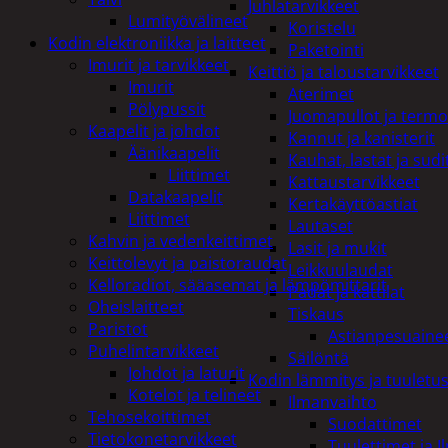
Juhlatarvikkeet
Lumityövälineet
Koristelu
Kodin elektroniikka ja laitteet
Paketointi
Imurit ja tarvikkeet
Keittiö ja taloustarvikkeet
Imurit
Aterimet
Pölypussit
Juomapullot ja termo
Kaapelit ja johdot
Kannut ja kanisterit
Äänikaapelit
Kauhat, lastat ja sudi
Liittimet
Kattaustarvikkeet
Datakaapelit
Kertakäyttöastiat
Liittimet
Lautaset
Kahvin ja vedenkeittimet
Lasit ja mukit
Keittolevyt ja paistoraudat
Leikkuulaudat
Kelloradiot, sääasemat ja lämpömittarit
Padat ja kattilat
Oheislaitteet
Tiskaus
Paristot
Astianpesuaine
Puhelintarvikkeet
Säilöntä
Johdot ja laturit
Kodin lämmitys ja tuuletu
Kotelot ja telineet
Ilmanvaihto
Tehosekoittimet
Suodattimet
Tietokonetarvikkeet
Tuulettimet ja I