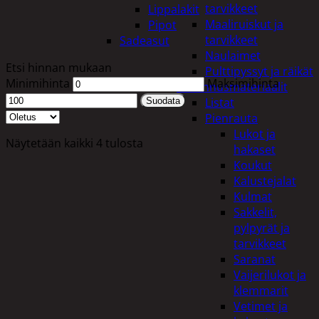
tarvikkeet
Lippalakit
Maaliruiskut ja
Pipot
tarvikkeet
Sadeasut
Naulaimet
Etsi hinnan mukaan
Pulttipyssyt ja räikät
Minimihinta
Maksimihinta
Rakennusmateriaalit
Listat
Suodata
Pienrauta
Lukot ja
Näytetään kaikki 4 tulosta
hakaset
Koukut
Kalustejalat
Kulmat
Sakkelit,
pylpyrät ja
tarvikkeet
Saranat
Vaijerilukot ja
klemmarit
Vetimet ja