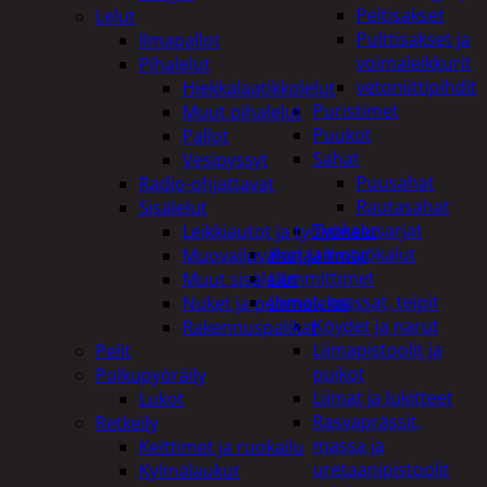
Peltisakset
Lelut
Pulttisakset ja
Ilmapallot
voimaleikkurit
Pihalelut
vetoniittipihdit
Hiekkalaatikkolelut
Puristimet
Muut pihalelut
Puukot
Pallot
Sahat
Vesipyssyt
Puusahat
Radio-ohjattavat
Rautasahat
Sisälelut
Työkalusarjat
Leikkiautot ja työkoneet
Korjaamotyökalut
Muovailuvahat ja limat
Lämmittimet
Muut sisälelut
Liimat, massat, teipit
Nuket ja pehmolelut
Köydet ja narut
Rakennuspalikat
Liimapistoolit ja
Pelit
puikot
Polkupyöräily
Liimat ja lukitteet
Lukot
Rasvaprässit,
Retkeily
massa ja
Keittimet ja ruokailu
uretaanipistoolit
Kylmälaukut