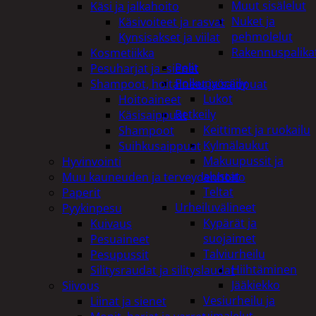
Muut sisälelut
Käsi ja jalkahoito
Nuket ja
Käsivoiteet ja rasvat
pehmolelut
Kynsisakset ja viilat
Rakennuspalika
Kosmetiikka
Pelit
Pesuharjat ja -sienet
Polkupyöräily
Shampoot, hoitaineet ja saippuat
Lukot
Hoitoaineet
Retkeily
Käsisaippuat
Keittimet ja ruokailu
Shampoot
Kylmälaukut
Suihkusaippuat
Makuupussit ja
Hyvinvointi
alustat
Muu kauneuden ja terveydenhoito
Teltat
Paperit
Urheiluvälineet
Pyykinpesu
Kypärät ja
Kuivaus
suojaimet
Pesuaineet
Talviurheilu
Pesupussit
Hiihtäminen
Silitysraudat ja silityslaudat
Jääkiekko
Siivous
Vesiurheilu ja
Liinat ja sienet