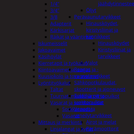
jäähdytinnestee
1/4"
Öljyt
3/4"
Perävaunutarvikkeet
3/8
Hinausköydet,
Adapterit
kiristysliinat ja
Kärkisarjat
kiinnikkeet
Räikät ja vääntimet
Hinausköydet
Iskumeisselit
Kiristysliinat ja
Jakoavaimet
tarvikkeet
Käsihöylät
Valot
Kierretapit ja työkalut
Rengas ja -
Kiintoavaimet ja -sarjat
vannetarvikkeet
Kuusiokolo ja torx-avaimet
Sähköpotkulaudat,
Lyöntityökalut
skootterit ja ajoneuvot
Taltat
Tukkikärryt ja
Tuurnat, meistit ja piirtopuikot
juontopulkat
Vasarat ja sorkkaraudat
Veneet ja
Sorkkaraudat
veneilytarvikkeet
Vasarat
Airot ja melat
Mittaus ja merkintä
Perämoottorit
Linjalangat ja kynät