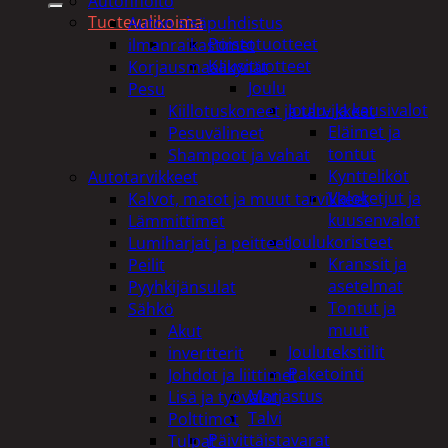
Autonhoito
Tuotevalikoima
Auton sisäpuhdistus
Poistotuotteet
ilmanraikastimet
Kausituotteet
Korjausmaalikynät
Joulu
Pesu
Joulu- ja kausivalot
Kiillotuskoneet ja tarvikkeet
Eläimet ja
Pesuvälineet
tontut
Shampoot ja vahat
Kyntteliköt
Autotarvikkeet
Valoketjut ja
Kalvot, matot ja muut tarvikkeet
kuusenvalot
Lämmittimet
Joulukoristeet
Lumiharjat ja peitteet
Kranssit ja
Peilit
asetelmat
Pyyhkijänsulat
Tontut ja
Sähkö
muut
Akut
Joulutekstiilit
invertterit
Paketointi
Johdot ja liittimet
Marjastus
Lisä ja työvalot
Talvi
Polttimot
Päivittäistavarat
Tulpat