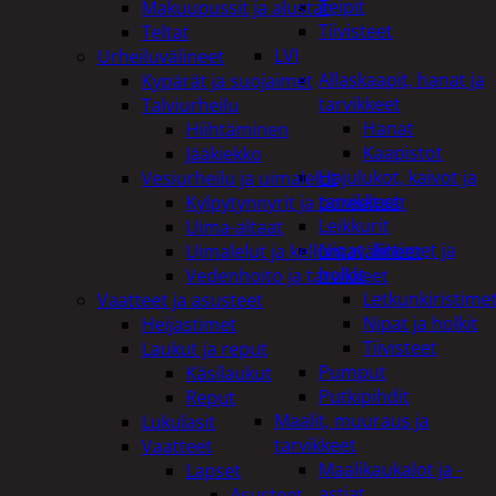
Teipit
Makuupussit ja alustat
Tiivisteet
Teltat
LVI
Urheiluvälineet
Allaskaapit, hanat ja
Kypärät ja suojaimet
tarvikkeet
Talviurheilu
Hanat
Hiihtäminen
Kaapistot
Jääkiekko
Hajulukot, kaivot ja
Vesiurheilu ja uimalelut
tarvikkeet
Kylpytynnyrit ja porealtaat
Leikkurit
Uima-altaat
Nipat, liittimet ja
Uimalelut ja kelluntavälineet
holkit
Vedenhoito ja tarvikkeet
Letkunkiristime
Vaatteet ja asusteet
Nipat ja holkit
Heijastimet
Tiivisteet
Laukut ja reput
Pumput
Käsilaukut
Putkipihdit
Reput
Maalit, muuraus ja
Lukulasit
tarvikkeet
Vaatteet
Maalikaukalot ja -
Lapset
astiat
Asusteet