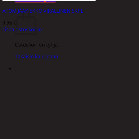
Ostoskori
ATOM JÄÄKIEKKO VIRALLINEN 5KPL
9,95
€
Lisää ostoskoriin
Ostoskori on tyhjä.
Takaisin kauppaan