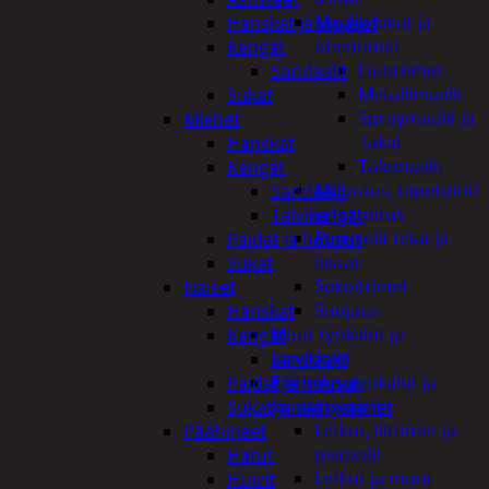
Maalit, lakat ja
Hanskat ja lapaset
ohentimet
Kengät
Liuottimet
Sandaalit
Metallimaalit
Sukat
Spraymaalit ja
Miehet
-lakat
Hanskat
Talomaalit
Kengät
Muuraus, tapetointi
Sandaalit
ja laatoitus
Talvikengät
Pensselit telat ja
Paidat ja housut
lastat
Sukat
Sekoittimet
Naiset
Suojaus
Hanskat
Muut työkalut ja
Kengät
tarvikkeet
Sandaalit
Paineilmatyökalut ja
Paidat ja housut
kompressorit
Sukat ja säärystimet
Letkut, liittimet ja
Päähineet
pistoolit
Hatut
Letkut ja muut
Huivit