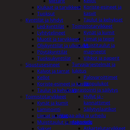
Kellot
Mittarit
Koriste-esineet ja
Kiukaat ja tarvikkeet
kasvit
Tuoksut
Taulut ja kehykset
Kynttilät ja lyhdyt
Toimistotarvikkeet
Led-kynttilät
Kynät ja kumit
Lyhtytelineet
Liimat ja teipit
Muotit ja tarvikkeet
Muistitaulut ja
Öljykynttilät ja ulkotulet
magneetit
Pöytäkynttilät
Vihkot ja paperit
Tuoksukynttilät
Turvajärjestelmät ja
Sisustusesineet
lukitus
Kalvot ja tarrat
Palovaroittimet
Kellot
Riippulukot
Koriste-esineet ja kasvit
Varastointi ja säilytys
Taulut ja kehykset
Hyllyt ja -
Toimistotarvikkeet
kannattimet
Kynät ja kumit
Säilytyslaatikot
Laminointi
Vapaa-aika ja urheilu
Liimat ja teipit
Askartelu
Muistitaulut ja magneetit
Askartelutarvikkeet
Sakset