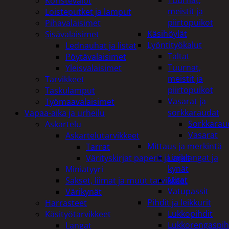
Tuurnat,
Koristevalot
meistit ja
Loisteputket ja lamput
piirtopuikot
Pihavalaisimet
Käsihöylät
Sisävalaisimet
Lyöntityökalut
Lednauhat ja listat
Taltat
Pöytävalaisimet
Tuurnat,
Yleisvalaisimet
meistit ja
Tarvikkeet
piirtopuikot
Taskulamput
Vasarat ja
Työmaavalaisimet
sorkkaraudat
Vapaa-aika ja urheilu
Sorkkarau
Askartelu
Vasarat
Askartelutarvikkeet
Mittaus ja merkintä
Tarrat
Linjalangat ja
Värityskirjat paperit ja arkit
kynät
Miniatyyri
Mitat
Sakset, liimat ja muut tarvikkeet
Vatupassit
Värikynät
Pihdit ja leikkurit
Harrasteet
Lukkopihdit
Käsityötarvikkeet
Lukkorengaspih
Langat