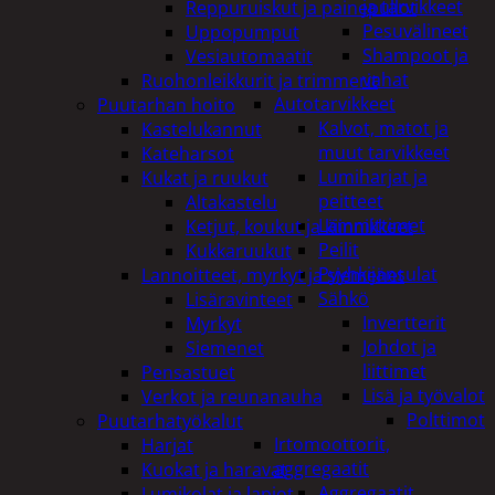
ja tarvikkeet
Reppuruiskut ja painepullot
Pesuvälineet
Uppopumput
Shampoot ja
Vesiautomaatit
vahat
Ruohonleikkurit ja trimmerit
Autotarvikkeet
Puutarhan hoito
Kalvot, matot ja
Kastelukannut
muut tarvikkeet
Kateharsot
Lumiharjat ja
Kukat ja ruukut
peitteet
Altakastelu
Lämmittimet
Ketjut, koukut ja kiinnikkeet
Peilit
Kukkaruukut
Pyyhkijänsulat
Lannoitteet, myrkyt ja siemenet
Sähkö
Lisäravinteet
Invertterit
Myrkyt
Johdot ja
Siemenet
liittimet
Pensastuet
Lisä ja työvalot
Verkot ja reunanauha
Polttimot
Puutarhatyökalut
Irtomoottorit,
Harjat
aggregaatit
Kuokat ja haravat
Aggregaatit
Lumikolat ja lapiot