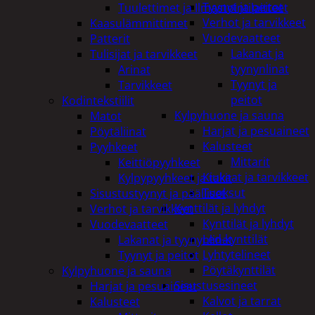
Tyynyt ja peitot
Tuulettimet ja Ilmastointilaitteet
Verhot ja tarvikkeet
Kaasulämmittimet
Vuodevaatteet
Patterit
Lakanat ja
Tulisijat ja tarvikkeet
tyynynlinat
Arinat
Tyynyt ja
Tarvikkeet
peitot
Kodintekstiilit
Kylpyhuone ja sauna
Matot
Harjat ja pesuaineet
Pöytäliinat
Kalusteet
Pyyhkeet
Mittarit
Keittiöpyyhkeet
Kiukaat ja tarvikkeet
Kylpypyyhkeet ja takit
Tuoksut
Sisustustyynyt ja päälliset
Kynttilät ja lyhdyt
Verhot ja tarvikkeet
Kynttilät ja lyhdyt
Vuodevaatteet
Led-kynttilät
Lakanat ja tyynynlinat
Lyhtytelineet
Tyynyt ja peitot
Pöytäkynttilät
Kylpyhuone ja sauna
Sisustusesineet
Harjat ja pesuaineet
Kalvot ja tarrat
Kalusteet