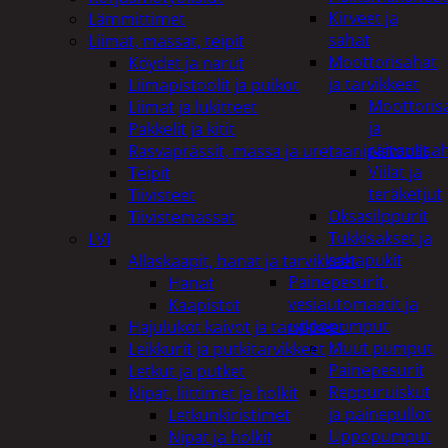
Kirveet ja
Lämmittimet
sahat
Liimat, massat, teipit
Moottorisahat
Köydet ja narut
ja tarvikkeet
Liimapistoolit ja puikot
Moottoris
Liimat ja lukitteet
ja
Pakkelit ja kitit
raivaussa
Rasvaprässit, massa ja uretaanipistoolit
Viilat ja
Teipit
teräketjut
Tiivisteet
Oksasilppurit
Tiivistemassat
Tukkisakset ja
LVI
sahapukit
Allaskaapit, hanat ja tarvikkeet
Painepesurit,
Hanat
vesiautomaatit ja
Kaapistot
uppopumput
Hajulukot kaivot ja tarvikkeet
Muut pumput
Leikkurit ja putkitarvikkeet
Painepesurit
Letkut ja putket
Reppuruiskut
Nipat, liittimet ja holkit
ja painepullot
Letkunkiristimet
Uppopumput
Nipat ja holkit