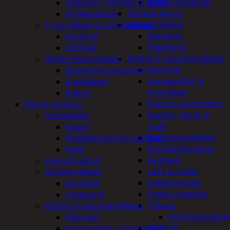
Peilit
Adapterit, liittimet ja telakointiasemat
Huonetuoksut
Verkkolaitteet
Juhlatarvikkeet
Tv-tarvikkeet ja seinätelineet
Koristelu
Antennit
Paketointi
Liittimet
Keittiö ja taloustarvikkeet
Viihde-elektroniikka
Aterimet
Bluetooth kaiuttimet
Juomapullot ja
Kuulokkeet
termokset
Radiot
Kannut ja kanisterit
Koti ja sisustus
Kauhat, lastat ja
Huonekalut
sudit
Kaapit
Kattaustarvikkeet
Kenkätelineet ja naulakot
Kertakäyttöastiat
Peilit
Lautaset
Huonetuoksut
Lasit ja mukit
Juhlatarvikkeet
Leikkuulaudat
Koristelu
Padat ja kattilat
Paketointi
Tiskaus
Keittiö ja taloustarvikkeet
Astianpesuaine
Aterimet
Säilöntä
Juomapullot ja termokset