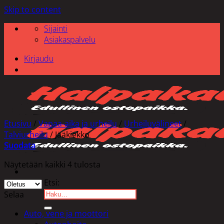
Skip to content
Sijainti
Asiakaspalvelu
Kirjaudu
Etusivu
/
Vapaa-aika ja urheilu
/
Urheiluvälineet
/
Talviurheilu
/
Jääkiekko
Suodata
Näytetään kaikki 4 tulosta
Etsi:
Selaa
Auto, vene ja moottori