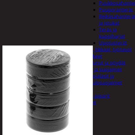
Puukkosahante
Puuporanterät
Reikäsahanterä
ja istukat
Teräs ja
kuppiharjat
Upotusterät
Telineet, tikkaat, työtasot
ja tarvikkeet
Vaunut ja pöydät
Työasut ja suojaimet
Suojalasit ja
kuulosuojaimet
Elintarvikkeet
Keksit ja piparit
Mausteet
Etsi:
Ostoskori /
0,00
€