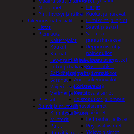
Puutarhatyökalut
Maaliruiskut ja tarvikkeet
Harjat
Naulaimet
Kuokat ja haravat
Pulttipyssyt ja räikät
Lumikolat ja lapiot
Rakennusmateriaalit
Saavit ja astiat
Listat
Sahat ja
Pienrauta
puutarhasakset
Kalustejalat
Reppuruiskut ja
Koukut
painepullot
Kulmat
Pihapatsaat ja koristeet
Levyt putket ja kulmaraudat
Postilaatikot
Lukot ja hakaset
Valaisimet ja lamput
Sakkelit, pylpyrät ja tarvikkeet
Aurinkokennovalot
Saranat
Koristevalot
Vaijerilukot ja klemmarit
Koristevalaisimet
Vetimet ja kahvat
Loisteputket ja lamput
Pressut
Pihavalaisimet
Ruuvit ja mutterit
Sisävalaisimet
Kiinnitysankkurit
Lednauhat ja listat
Mutterit
Pöytävalaisimet
Pultit
Yleisvalaisimet
Ruuvit ja naulat