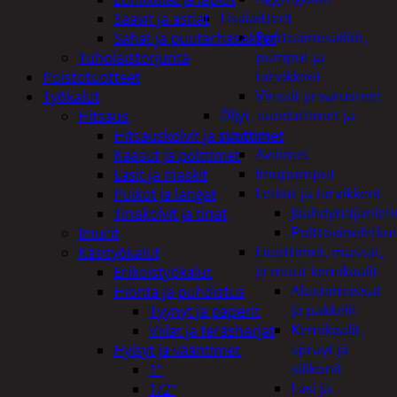
Lisälaitteet
Saavit ja astiat
Polttoainesäiliöt,
Sahat ja puutarhasakset
pumput ja
Tuholaistorjunta
tarvikkeet
Poistotuotteet
Vinssit ja varusteet
Työkalut
Öljyt, suodattimet ja
Hitsaus
nesteet
Hitsauskolvit ja suuttimet
Avaimet
Kaasut ja polttimet
Imupumput
Lasit ja maskit
Letkut ja tarvikkeet
Puikot ja langat
Jäähdyttäjänlet
Tinakolvit ja tinat
Polttoaineletku
Imurit
Liuottimet, massat,
Käsityökalut
ja muut kemikaalit
Erikoistyökalut
Alustamassat
Hionta ja puhdistus
ja pakkelit
Tyynyt ja paperit
Kemikaalit,
Viilat ja teräsharjat
sprayt ja
Hylsyt ja vääntimet
silikonit
1"
Lasi ja
1/2"