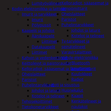
Kelloradiot, sääasemat ja
Lumityövälineet
lämpömittarit
Kodin elektroniikka ja laitteet
Oheislaitteet
Imurit ja tarvikkeet
Paristot
Imurit
Puhelintarvikkeet
Pölypussit
Johdot ja laturit
Kaapelit ja johdot
Kotelot ja telineet
Äänikaapelit
Tv-tarvikkeet ja
Liittimet
seinätelineet
Datakaapelit
Varavirtalaitteet
Liittimet
Viihde-elektroniikka
Kahvin ja vedenkeittimet
Bluetooth
Keittolevyt ja paistoraudat
kaiuttimet
Kelloradiot, sääasemat ja lämpömittarit
Kuulokkeet
Oheislaitteet
Radiot
Paristot
Koti ja sisustus
Puhelintarvikkeet
Huonekalut
Johdot ja laturit
Kaapit
Kotelot ja telineet
Kenkätelineet ja
Tehosekoittimet
naulakot
Tietokonetarvikkeet