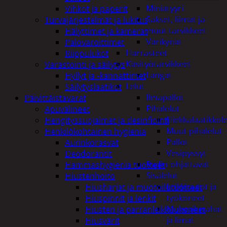
Miniatyyri
Vihkot ja paperit
Sakset, liimat ja
Turvajärjestelmät ja lukitus
muut tarvikkeet
Hälyttimet ja kamerat
Värikynät
Palovaroittimet
Harrasteet
Riippulukot
Käsityötarvikkeet
Varastointi ja säilytys
Langat
Hyllyt ja -kannattimet
Lelut
Säilytyslaatikot
Ilmapallot
Päivittäistavarat
Pihalelut
Apuvälineet
Hiekkalaatikkole
Hengityssuojaimet ja desinfiointi
Muut pihalelut
Henkilökohtainen hygienia
Pallot
Aurinkorasvat
Vesipyssyt
Deodorantit
Radio-ohjattavat
Hammashygienia tuotteet
Sisälelut
Hiustenhoito
Leikkiautot ja
Hiusharjat ja muotoilutuotteet
työkoneet
Hiuspinnit ja lenkit
Muovailuvahat
Hiusten ja parranleikkuukoneet
ja limat
Hiusvärit