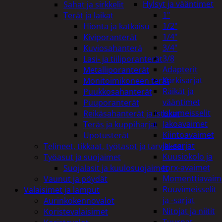
Hylsyt ja vääntimet
Sahat ja sirkkelit
1"
Terät ja laikat
1/2"
Hionta ja katkaisu
1/4"
Kiviporanterät
3/4"
Kuviosahanterä
3/8
Lasi- ja tiiliporanterät
Adapterit
Metalliporanterät
Kärkisarjat
Monitoimikoneen terät
Räikät ja
Puukkosahanterät
vääntimet
Puuporanterät
Iskumeisselit
Reikäsahanterät ja istukat
Jakoavaimet
Teräs ja kuppiharjat
Kiintoavaimet
Upotusterät
ja -sarjat
Telineet, tikkaat, työtasot ja tarvikkeet
Kuusiokolo ja
Työasut ja suojaimet
torx-avaimet
Suojalasit ja kuulosuojaimet
Momenttiavaim
Vaunut ja pöydät
Ruuvimeisselit
Valaisimet ja lamput
ja -sarjat
Aurinkokennovalot
Nitojat ja niitit
Koristevalaisimet