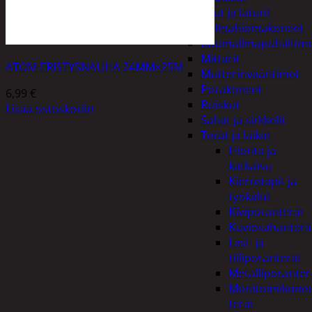
Akut ja laturit
Kulmahiomakoneet
Kuumailmapuhaltim
Mittarit
ATOM ERISTYSNAUHA 24MM×25M
Mutterinvääntimet
Porakoneet
6,99
€
Ruiskut
Lisää ostoskoriin
Sahat ja sirkkelit
Terät ja laikat
Hionta ja
katkaisu
Kierretapit ja
työkalut
Kiviporanterät
Kuviosahanterä
Lasi- ja
tiiliporanterät
Metalliporanter
Monitoimikone
terät