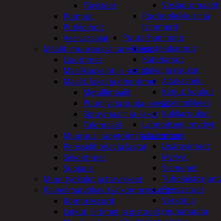
Vesiautomaatit
Tiivisteet
Ruohonleikkurit ja
Pumput
trimmerit
Putkipihdit
Puutarhan hoito
Vesivaraajat
Kastelukannut
Maalit, muuraus ja tarvikkeet
Kateharsot
Liuottimet
Kukat ja ruukut
Maalikaukalot ja -astiat
Altakastelu
Maalit, lakat ja ohentimet
Ketjut, koukut
Metallimaalit
ja kiinnikkeet
Puuöljyt ja suoja-aineet
Kukkaruukut
Spraymaalit ja -lakat
Lannoitteet, myrkyt
Talomaalit
ja siemenet
Muuraus, tapetointi ja laatoitus
Lisäravinteet
Pensselit telat ja lastat
Myrkyt
Sekoittimet
Siemenet
Suojaus
Tuholaistorjunt
Muut työkalut ja tarvikkeet
Pensastuet
Paineilmatyökalut ja kompressorit
Verkot ja
Kompressorit
reunanauha
Letkut, liittimet ja pistoolit