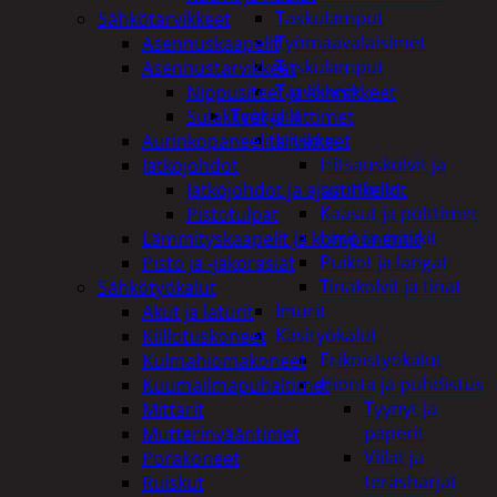
Taskulamput
Sähkötarvikkeet
Työmaavalaisimet
Asennuskaapelit
Taskulamput
Asennustarvikkeet
Tarvikkeet
Nippusiteet ja kiinnikkeet
Työkalut
Sulakkeet ja liittimet
Hitsaus
Aurinkopaneelitarvikkeet
Hitsauskolvit ja
Jatkojohdot
suuttimet
Jatkojohdot ja ajastinkellot
Kaasut ja polttimet
Pistotulpat
Lasit ja maskit
Lämmityskaapelit ja komponentit
Puikot ja langat
Pisto ja -jakorasiat
Tinakolvit ja tinat
Sähkötyökalut
Imurit
Akut ja laturit
Käsityökalut
Kiillotuskoneet
Erikoistyökalut
Kulmahiomakoneet
Hionta ja puhdistus
Kuumailmapuhaltimet
Tyynyt ja
Mittarit
paperit
Mutterinvääntimet
Viilat ja
Porakoneet
teräsharjat
Ruiskut