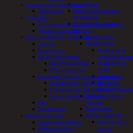
Apuvälineet
Irtomoottorit, aggregaatit
Hengityssuojaimet ja
Aggregaatit
desinfiointi
Lisälaitteet
Henkilökohtainen
Polttoainesäiliöt, pumput ja tarvikkeet
hygienia
Vinssit ja varusteet
Deodorantit
Öljyt, suodattimet ja nesteet
Hiustenhoito
Avaimet
Hiusharjat ja
Imupumput
muotoilutuotte
Letkut ja tarvikkeet
Hiuspinnit ja
Jäähdyttäjänletkut
lenkit
Polttoaineletkut
Hiusvärit
Liuottimet, massat, ja muut kemikaalit
Hiusten ja
Alustamassat ja pakkelit
parranleikkuuk
Kemikaalit, sprayt ja silikonit
Hammashygienia
Lasi ja jäähdytinnesteet
tuotteet
Öljyt
Kosmetiikka
Suodattimet
Käsi ja jalkahoito
Pakoputken osat
Käsivoiteet ja
Laipat ja kiinnikkeet
rasvat
Putket ja kulmat