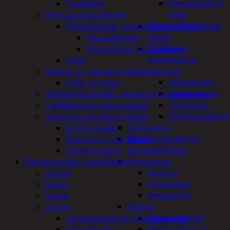
Kynsisakset ja
Tarvikkeet
viilat
Perävaunutarvikkeet
Pesuharjat ja -
Hinausköydet, kiristysliinat ja kiinnikkeet
sienet
Hinausköydet
Shampoot,
Kiristysliinat ja tarvikkeet
hoitaineet ja
Valot
saippuat
Rengas ja -vannetarvikkeet
Hoitoaineet
Pukit ja tunkit
Käsisaippuat
Sähköpotkulaudat, skootterit ja ajoneuvot
Shampoot
Tukkikärryt ja juontopulkat
Suihkusaippuat
Veneet ja veneilytarvikkeet
Hyvinvointi
Airot ja melat
Muu kauneuden ja
Kanootit ja sup-laudat
terveydenhoito
Perämoottorit
Pyykinpesu
Eläintenruoka ja tarvikkeet
Kuivaus
Jyrsijät
Pesuaineet
Kissat
Pesupussit
Koirat
Siivous
Linnut
Liinat ja sienet
Linnunpöntöt ja ruokintalaudat
Mopit, harjat ja
Linnunruoka