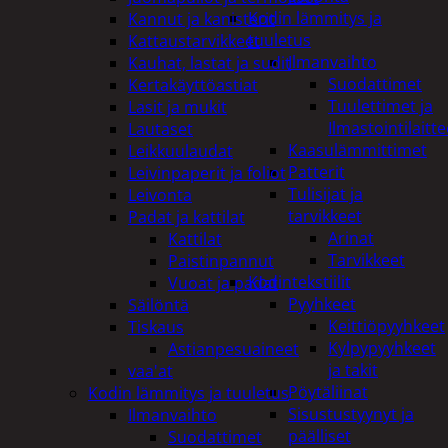
Kodin lämmitys ja
Kannut ja kanisterit
tuuletus
Kattaustarvikkeet
Ilmanvaihto
Kauhat, lastat ja sudit
Suodattimet
Kertakäyttöastiat
Tuulettimet ja
Lasit ja mukit
Ilmastointilaitte
Lautaset
Kaasulämmittimet
Leikkuulaudat
Patterit
Leivinpaperit ja foliot
Tulisijat ja
Leivonta
tarvikkeet
Padat ja kattilat
Arinat
Kattilat
Tarvikkeet
Paistinpannut
Kodintekstiilit
Vuoat ja padat
Pyyhkeet
Säilöntä
Keittiöpyyhkeet
Tiskaus
Kylpypyyhkeet
Astianpesuaineet
ja takit
vaa'at
Pöytäliinat
Kodin lämmitys ja tuuletus
Sisustustyynyt ja
Ilmanvaihto
päälliset
Suodattimet