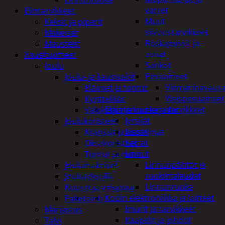
varret
Elintarvikkeet
Muut
Keksit ja piparit
siivoustarvikkeet
Makeiset
Roskapussit ja -
Mausteet
astiat
Kausituotteet
Sankot
Joulu
Pesuaineet
Joulu- ja kausivalot
Viemärinavausa
Eläimet ja tontut
Yleispesuaineet
Kyntteliköt
Eläintenruoka ja tarvikkeet
Valoketjut ja kuusenvalot
Jyrsijät
Joulukoristeet
Kissat
Kranssit ja asetelmat
Koirat
Oksakoristeet
Linnut
Tontut ja muut
Linnunpöntöt ja
Joulumakeiset
ruokintalaudat
Joulutekstiilit
Linnunruoka
Kuuset ja valopuut
Kodin elektroniikka ja laitteet
Paketointi
Imurit ja tarvikkeet
Marjastus
Kaapelit ja johdot
Talvi