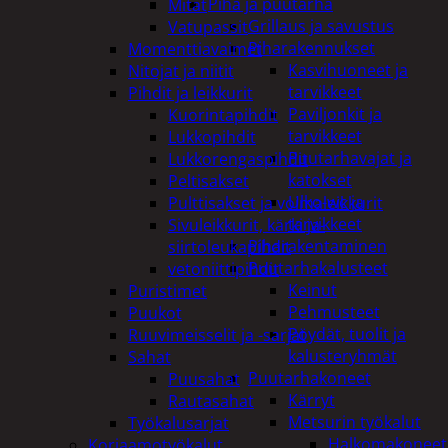
Piha ja puutarha
Mitat
Grillaus ja savustus
Vatupassit
Piharakennukset
Momenttiavaimet
Kasvihuoneet ja
Nitojat ja niitit
tarvikkeet
Pihdit ja leikkurit
Paviljonkit ja
Kuorintapihdit
tarvikkeet
Lukkopihdit
Puutarhavajat ja
Lukkorengaspihdit
katokset
Peltisakset
Ulko-wc ja
Pulttisakset ja voimaleikkurit
tarvikkeet
Sivuleikkurit, kärki ja-
Piharakentaminen
siirtoleukapihdit
Puutarhakalusteet
vetoniittipihdit
Keinut
Puristimet
Pehmusteet
Puukot
Pöydät, tuolit ja
Ruuvimeisselit ja -sarjat
kalusteryhmät
Sahat
Puutarhakoneet
Puusahat
Kärryt
Rautasahat
Metsurin työkalut
Työkalusarjat
Halkomakoneet
Korjaamotyökalut