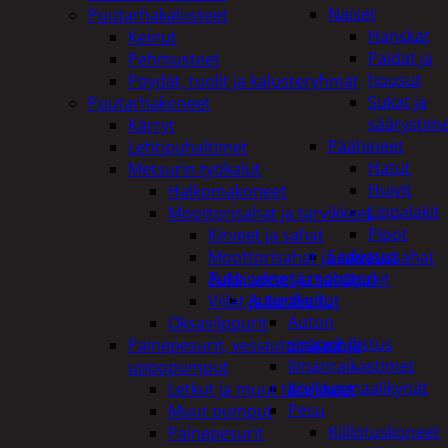
Naiset
Puutarhakalusteet
Hanskat
Keinut
Paidat ja
Pehmusteet
housut
Pöydät, tuolit ja kalusteryhmät
Sukat ja
Puutarhakoneet
säärystim
Kärryt
Päähineet
Lehtipuhaltimet
Hatut
Metsurin työkalut
Huivit
Halkomakoneet
Lippalakit
Moottorisahat ja tarvikkeet
Pipot
Kirveet ja sahat
Sadeasut
Moottorisahat ja raivaussahat
Auto, vene ja moottori
Tukkisakset ja sahapukit
Autonhoito
Viilat ja teräketjut
Auton
Oksasilppurit
sisäpuhdistus
Painepesurit, vesiautomaatit ja
Ilmanraikastimet
uppopumput
Korjausmaalikynät
Letkut ja muut tarvikkeet
Pesu
Muut pumput
Kiillotuskoneet
Painepesurit