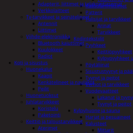
Adapterit, liittimet ja telakointiasemat
Kaasulämmittimet
Verkkolaitteet
Patterit
Tv-tarvikkeet ja seinätelineet
Tulisijat ja tarvikkeet
Antennit
Arinat
Liittimet
Tarvikkeet
Viihde-elektroniikka
Kodintekstiilit
Bluetooth kaiuttimet
Pyyhkeet
Kuulokkeet
Keittiöpyyhkeet
Radiot
Kylpypyyhkeet ja
Koti ja sisustus
Pöytäliinat
Huonekalut
Sisustustyynyt ja pääl
Kaapit
Tyynyt ja peitot
Kenkätelineet ja naulakot
Verhot ja tarvikkeet
Peilit
Vuodevaatteet
Huonetuoksut
Lakanat ja tyyny
Juhlatarvikkeet
Tyynyt ja peitot
Koristelu
Kylpyhuone ja sauna
Paketointi
Harjat ja pesuaineet
Keittiö ja taloustarvikkeet
Kalusteet
Aterimet
Mittarit