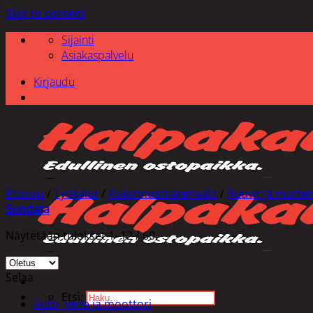
Skip to content
Sijainti
Asiakaspalvelu
Kirjaudu
Etusivu
/
Työkalut
/
Rakennusmateriaalit
/
Ruuvit ja mutter
Suodata
Näytetään tulokset 1–12 / 60
Selaa
Etsi:
Auto, vene ja moottori