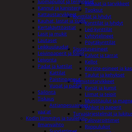
Juomapullot ja termokset
Kiukaat ja tarvikkeet
Kannut ja kanisterit
Tuoksut
Kattaustarvikkeet
Kynttilät ja lyhdyt
Kauhat, lastat ja sudit
Kynttilät ja lyhdyt
Kertakäyttöastiat
Led-kynttilät
Lasit ja mukit
Lyhtytelineet
Lautaset
Pöytäkynttilät
Leikkuulaudat
Sisustusesineet
Leivinpaperit ja foliot
Kalvot ja tarrat
Leivonta
Kellot
Padat ja kattilat
Koriste-esineet ja kas
Kattilat
Taulut ja kehykset
Paistinpannut
Toimistotarvikkeet
Vuoat ja padat
Kynät ja kumit
Säilöntä
Liimat ja teipit
Tiskaus
Muistitaulut ja magne
Astianpesuaineet
Vihkot ja paperit
vaa'at
Turvajärjestelmät ja lukitu
Kodin lämmitys ja tuuletus
Palovaroittimet
Ilmanvaihto
Riippulukot
Suodattimet