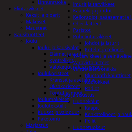
Linnunruoka
Imurit ja tarvikkeet
Elintarvikkeet
Kaapelit ja johdot
Keksit ja piparit
Kelloradiot, sääasemat ja 
Makeiset
Oheislaitteet
Mausteet
Paristot
Kausituotteet
Puhelintarvikkeet
Joulu
Johdot ja laturit
Joulu- ja kausivalot
Kotelot ja telineet
Eläimet ja tontut
Tv-tarvikkeet ja seinäteline
Kyntteliköt
Varavirtalaitteet
Valoketjut ja kuusenvalot
Viihde-elektroniikka
Joulukoristeet
Bluetooth kaiuttimet
Kranssit ja asetelmat
Kuulokkeet
Oksakoristeet
Radiot
Tontut ja muut
Koti ja sisustus
Joulumakeiset
Huonekalut
Joulutekstiilit
Kaapit
Kuuset ja valopuut
Kenkätelineet ja naul
Paketointi
Peilit
Marjastus
Huonetuoksut
Talvi