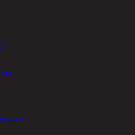
t
et
ineet
intalaudat