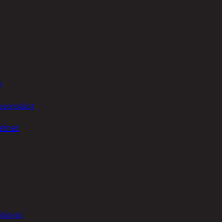
t
uusenvalot
telmat
fiointi