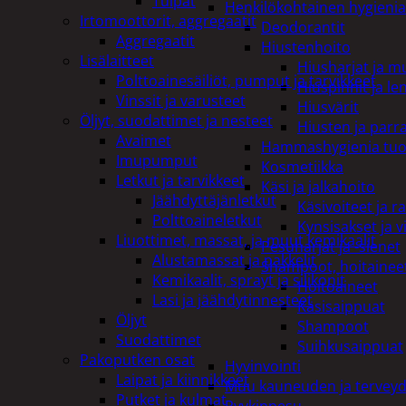
Tulpat
Henkilökohtainen hygienia
Irtomoottorit, aggregaatit
Deodorantit
Aggregaatit
Hiustenhoito
Lisälaitteet
Hiusharjat ja m
Polttoainesäiliöt, pumput ja tarvikkeet
Hiuspinnit ja len
Vinssit ja varusteet
Hiusvärit
Öljyt, suodattimet ja nesteet
Hiusten ja parr
Avaimet
Hammashygienia tuo
Imupumput
Kosmetiikka
Letkut ja tarvikkeet
Käsi ja jalkahoito
Jäähdyttäjänletkut
Käsivoiteet ja r
Polttoaineletkut
Kynsisakset ja vi
Liuottimet, massat, ja muut kemikaalit
Pesuharjat ja -sienet
Alustamassat ja pakkelit
Shampoot, hoitaineet
Kemikaalit, sprayt ja silikonit
Hoitoaineet
Lasi ja jäähdytinnesteet
Käsisaippuat
Öljyt
Shampoot
Suodattimet
Suihkusaippuat
Pakoputken osat
Hyvinvointi
Laipat ja kiinnikkeet
Muu kauneuden ja tervey
Putket ja kulmat