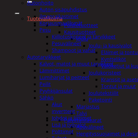
Autonhoito
Auton sisäpuhdistus
ilmanraikastimet
Tuotevalikoima
Korjausmaalikynät
Poistotuotteet
Pesu
Kausituotteet
Kiillotuskoneet ja tarvikkeet
Joulu
Pesuvälineet
Joulu- ja kausivalot
Shampoot ja vahat
Eläimet ja tontu
Autotarvikkeet
Kyntteliköt
Kalvot, matot ja muut tarvikkeet
Valoketjut ja k
Lämmittimet
Joulukoristeet
Lumiharjat ja peitteet
Kranssit ja ase
Peilit
Tontut ja muut
Pyyhkijänsulat
Joulutekstiilit
Sähkö
Paketointi
Akut
Marjastus
invertterit
Talvi
Johdot ja liittimet
Päivittäistavarat
Lisä ja työvalot
Apuvälineet
Polttimot
Hengityssuojaimet ja desin