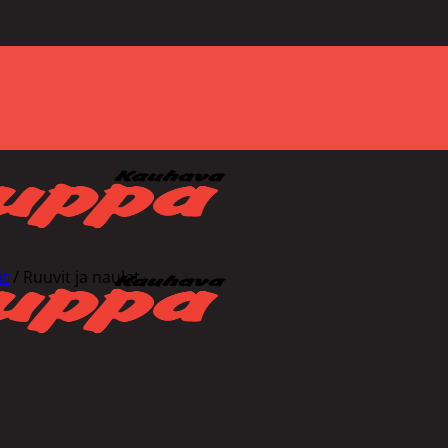
it
/
Ruuvit ja naulat