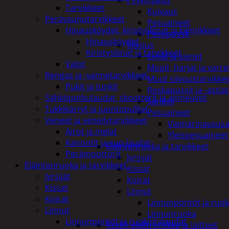
Pyykinpesu
Tarvikkeet
Kuivaus
Perävaunutarvikkeet
Pesuaineet
Hinausköydet, kiristysliinat ja kiinnikkeet
Pesupussit
Hinausköydet
Siivous
Kiristysliinat ja tarvikkeet
Liinat ja sienet
Valot
Mopit, harjat ja varre
Rengas ja -vannetarvikkeet
Muut siivoustarvikke
Pukit ja tunkit
Roskapussit ja -astiat
Sähköpotkulaudat, skootterit ja ajoneuvot
Sankot
Tukkikärryt ja juontopulkat
Pesuaineet
Veneet ja veneilytarvikkeet
Viemärinavausa
Airot ja melat
Yleispesuaineet
Kanootit ja sup-laudat
Eläintenruoka ja tarvikkeet
Perämoottorit
Jyrsijät
Eläintenruoka ja tarvikkeet
Kissat
Jyrsijät
Koirat
Kissat
Linnut
Koirat
Linnunpöntöt ja ruok
Linnut
Linnunruoka
Linnunpöntöt ja ruokintalaudat
Kodin elektroniikka ja laitteet