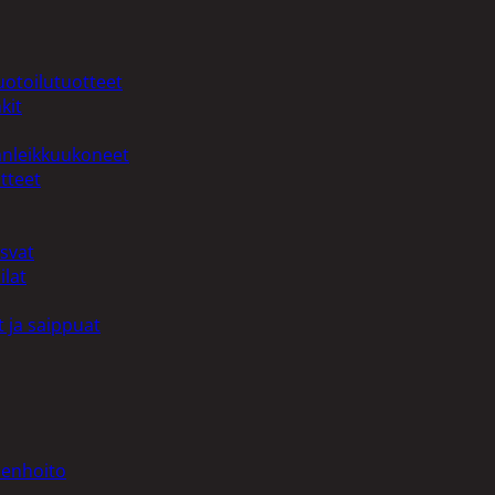
uotoilutuotteet
kit
anleikkuukoneet
tteet
asvat
ilat
 ja saippuat
denhoito