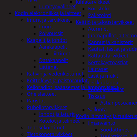
Juhlatarvikkeet
Lumityövälineet
Koristelu
Kodin elektroniikka ja laitteet
Paketointi
Imurit ja tarvikkeet
Keittiö ja taloustarvikkeet
Imurit
Aterimet
Pölypussit
Juomapullot ja termo
Kaapelit ja johdot
Kannut ja kanisterit
Äänikaapelit
Kauhat, lastat ja sudi
Liittimet
Kattaustarvikkeet
Datakaapelit
Kertakäyttöastiat
Liittimet
Lautaset
Kahvin ja vedenkeittimet
Lasit ja mukit
Keittolevyt ja paistoraudat
Leikkuulaudat
Kelloradiot, sääasemat ja lämpömittarit
Padat ja kattilat
Oheislaitteet
Tiskaus
Paristot
Astianpesuaine
Puhelintarvikkeet
Säilöntä
Johdot ja laturit
Kodin lämmitys ja tuuletu
Kotelot ja telineet
Ilmanvaihto
Tehosekoittimet
Suodattimet
Tietokonetarvikkeet
Tuulettimet ja I