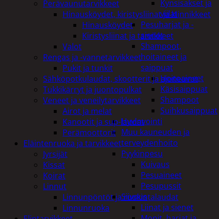
Kynsisakset ja
Perävaunutarvikkeet
viilat
Hinausköydet, kiristysliinat ja kiinnikkeet
Pesuharjat ja -
Hinausköydet
sienet
Kiristysliinat ja tarvikkeet
Shampoot,
Valot
hoitaineet ja
Rengas ja -vannetarvikkeet
saippuat
Pukit ja tunkit
Hoitoaineet
Sähköpotkulaudat, skootterit ja ajoneuvot
Käsisaippuat
Tukkikärryt ja juontopulkat
Shampoot
Veneet ja veneilytarvikkeet
Suihkusaippuat
Airot ja melat
Hyvinvointi
Kanootit ja sup-laudat
Muu kauneuden ja
Perämoottorit
terveydenhoito
Eläintenruoka ja tarvikkeet
Pyykinpesu
Jyrsijät
Kuivaus
Kissat
Pesuaineet
Koirat
Pesupussit
Linnut
Siivous
Linnunpöntöt ja ruokintalaudat
Liinat ja sienet
Linnunruoka
Mopit, harjat ja
Elintarvikkeet