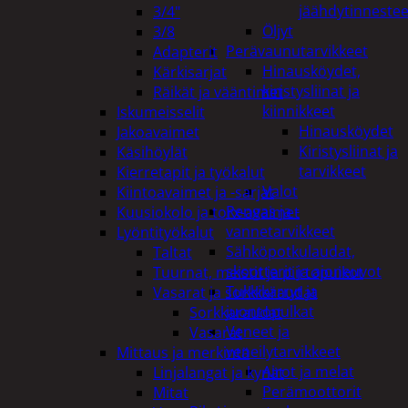
jäähdytinnestee
3/4"
Öljyt
3/8
Perävaunutarvikkeet
Adapterit
Hinausköydet,
Kärkisarjat
kiristysliinat ja
Räikät ja vääntimet
kiinnikkeet
Iskumeisselit
Hinausköydet
Jakoavaimet
Kiristysliinat ja
Käsihöylät
tarvikkeet
Kierretapit ja työkalut
Valot
Kiintoavaimet ja -sarjat
Rengas ja -
Kuusiokolo ja torx-avaimet
vannetarvikkeet
Lyöntityökalut
Sähköpotkulaudat,
Taltat
skootterit ja ajoneuvot
Tuurnat, meistit ja piirtopuikot
Tukkikärryt ja
Vasarat ja sorkkaraudat
juontopulkat
Sorkkaraudat
Veneet ja
Vasarat
veneilytarvikkeet
Mittaus ja merkintä
Airot ja melat
Linjalangat ja kynät
Perämoottorit
Mitat