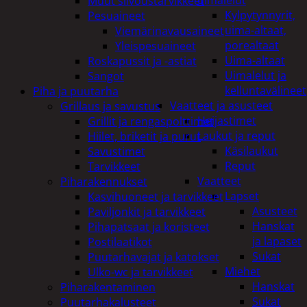
uimalelut
Muut siivoustarvikkeet
Kylpytynnyrit,
Pesuaineet
uima-altaat,
Viemärinavausaineet
porealtaat
Yleispesuaineet
Uima-altaat
Roskapussit ja -astiat
Uimalelut ja
Sangot
kelluntavälineet
Piha ja puutarha
Vaatteet ja asusteet
Grillaus ja savustus
Heijastimet
Grillit ja rengaspolttimet
Laukut ja reput
Hiilet, briketit ja purut
Käsilaukut
Savustimet
Reput
Tarvikkeet
Vaatteet
Piharakennukset
Lapset
Kasvihuoneet ja tarvikkeet
Asusteet
Paviljonkit ja tarvikkeet
Hanskat
Pihapatsaat ja koristeet
ja lapaset
Postilaatikot
Sukat
Puutarhavajat ja katokset
Miehet
Ulko-wc ja tarvikkeet
Hanskat
Piharakentaminen
Sukat
Puutarhakalusteet