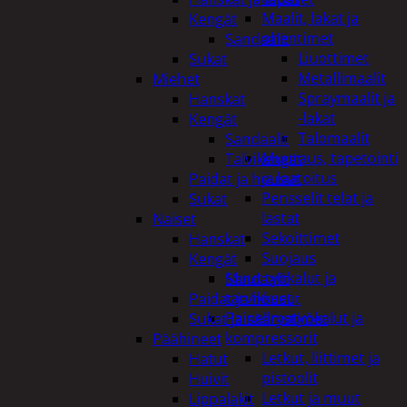
Maalit, lakat ja
Kengät
ohentimet
Sandaalit
Liuottimet
Sukat
Metallimaalit
Miehet
Spraymaalit ja
Hanskat
-lakat
Kengät
Talomaalit
Sandaalit
Muuraus, tapetointi
Talvikengät
ja laatoitus
Paidat ja housut
Pensselit telat ja
Sukat
lastat
Naiset
Sekoittimet
Hanskat
Suojaus
Kengät
Muut työkalut ja
Sandaalit
tarvikkeet
Paidat ja housut
Paineilmatyökalut ja
Sukat ja säärystimet
kompressorit
Päähineet
Letkut, liittimet ja
Hatut
pistoolit
Huivit
Letkut ja muut
Lippalakit