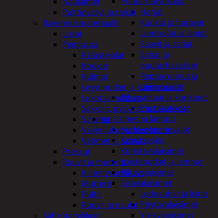
Puutarhatyökalut
Naulaimet
Harjat
Pulttipyssyt ja räikät
Kuokat ja haravat
Rakennusmateriaalit
Lumikolat ja lapiot
Listat
Saavit ja astiat
Pienrauta
Sahat ja
Kalustejalat
puutarhasakset
Koukut
Reppuruiskut ja
Kulmat
painepullot
Levyt putket ja kulmaraudat
Pihapatsaat ja koristeet
Lukot ja hakaset
Postilaatikot
Sakkelit, pylpyrät ja tarvikkeet
Valaisimet ja lamput
Saranat
Aurinkokennovalot
Vaijerilukot ja klemmarit
Koristevalot
Vetimet ja kahvat
Koristevalaisimet
Pressut
Loisteputket ja lamput
Ruuvit ja mutterit
Pihavalaisimet
Kiinnitysankkurit
Sisävalaisimet
Mutterit
Lednauhat ja listat
Pultit
Pöytävalaisimet
Ruuvit ja naulat
Yleisvalaisimet
Sähkötarvikkeet