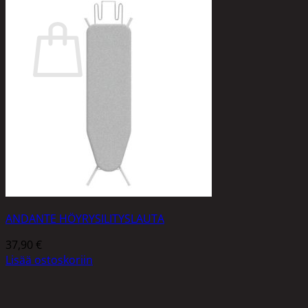
Ostoskori
Ostoskori on tyhjä.
Takaisin kauppaan
ANDANTE HÖYRYSILITYSLAUTA
37,90
€
Lisää ostoskoriin