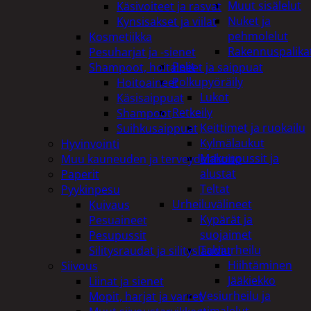
Muut sisälelut
Käsivoiteet ja rasvat
Nuket ja
Kynsisakset ja viilat
pehmolelut
Kosmetiikka
Rakennuspalika
Pesuharjat ja -sienet
Pelit
Shampoot, hoitaineet ja saippuat
Polkupyöräily
Hoitoaineet
Lukot
Käsisaippuat
Retkeily
Shampoot
Keittimet ja ruokailu
Suihkusaippuat
Kylmälaukut
Hyvinvointi
Makuupussit ja
Muu kauneuden ja terveydenhoito
alustat
Paperit
Teltat
Pyykinpesu
Urheiluvälineet
Kuivaus
Kypärät ja
Pesuaineet
suojaimet
Pesupussit
Talviurheilu
Silitysraudat ja silityslaudat
Hiihtäminen
Siivous
Jääkiekko
Liinat ja sienet
Vesiurheilu ja
Mopit, harjat ja varret