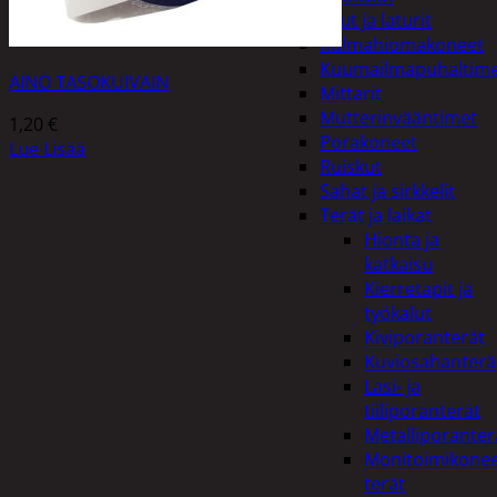
Akut ja laturit
Kulmahiomakoneet
Kuumailmapuhaltim
AINO TASOKUIVAIN
Mittarit
Mutterinvääntimet
1,20
€
Porakoneet
Lue Lisää
Ruiskut
Sahat ja sirkkelit
Terät ja laikat
Hionta ja
katkaisu
Kierretapit ja
työkalut
Kiviporanterät
Kuviosahanterä
Lasi- ja
tiiliporanterät
Metalliporanter
Monitoimikone
terät