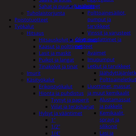
Lisälaitteet
Sahat ja puutarhasakset
Polttoainesäiliöt,
Tuholaistorjunta
pumput ja
Poistotuotteet
tarvikkeet
Työkalut
Vinssit ja varusteet
Hitsaus
Öljyt, suodattimet ja
Hitsauskolvit ja suuttimet
nesteet
Kaasut ja polttimet
Avaimet
Lasit ja maskit
Imupumput
Puikot ja langat
Letkut ja tarvikkeet
Tinakolvit ja tinat
Jäähdyttäjänlet
Imurit
Polttoaineletku
Käsityökalut
Liuottimet, massat,
Erikoistyökalut
ja muut kemikaalit
Hionta ja puhdistus
Alustamassat
Tyynyt ja paperit
ja pakkelit
Viilat ja teräsharjat
Kemikaalit,
Hylsyt ja vääntimet
sprayt ja
1"
silikonit
1/2"
Lasi ja
1/4"