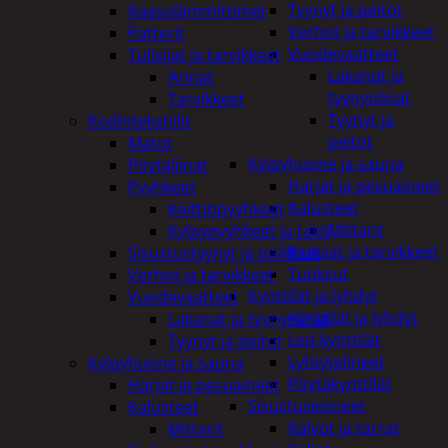
Tyynyt ja peitot
Kaasulämmittimet
Verhot ja tarvikkeet
Patterit
Vuodevaatteet
Tulisijat ja tarvikkeet
Lakanat ja
Arinat
tyynynlinat
Tarvikkeet
Tyynyt ja
Kodintekstiilit
peitot
Matot
Kylpyhuone ja sauna
Pöytäliinat
Harjat ja pesuaineet
Pyyhkeet
Kalusteet
Keittiöpyyhkeet
Mittarit
Kylpypyyhkeet ja takit
Kiukaat ja tarvikkeet
Sisustustyynyt ja päälliset
Tuoksut
Verhot ja tarvikkeet
Kynttilät ja lyhdyt
Vuodevaatteet
Kynttilät ja lyhdyt
Lakanat ja tyynynlinat
Led-kynttilät
Tyynyt ja peitot
Lyhtytelineet
Kylpyhuone ja sauna
Pöytäkynttilät
Harjat ja pesuaineet
Sisustusesineet
Kalusteet
Kalvot ja tarrat
Mittarit