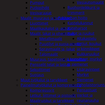
Vesiautomaatit
Pumput
Ruohonleikkurit ja
Putkipihdit
trimmerit
Vesivaraajat
Puutarhan hoito
Maalit, muuraus ja tarvikkeet
Kastelukannut
Liuottimet
Kateharsot
Maalikaukalot ja -astiat
Kukat ja ruukut
Maalit, lakat ja ohentimet
Altakastelu
Metallimaalit
Ketjut, koukut
Puuöljyt ja suoja-aineet
ja kiinnikkeet
Spraymaalit ja -lakat
Kukkaruukut
Talomaalit
Lannoitteet, myrkyt
Muuraus, tapetointi ja laatoitus
ja siemenet
Pensselit telat ja lastat
Lisäravinteet
Sekoittimet
Myrkyt
Suojaus
Siemenet
Muut työkalut ja tarvikkeet
Tuholaistorjunt
Paineilmatyökalut ja kompressorit
Pensastuet
Kompressorit
Verkot ja
Letkut, liittimet ja pistoolit
reunanauha
Maaliruiskut ja tarvikkeet