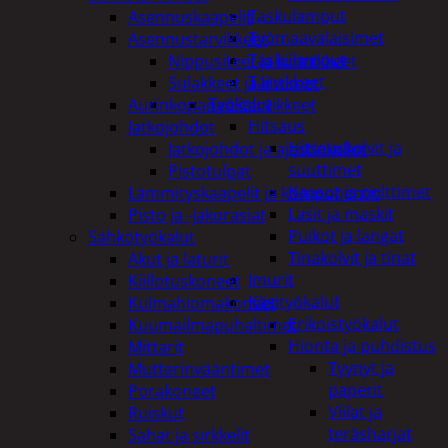
Taskulamput
Asennuskaapelit
Työmaavalaisimet
Asennustarvikkeet
Taskulamput
Nippusiteet ja kiinnikkeet
Tarvikkeet
Sulakkeet ja liittimet
Työkalut
Aurinkopaneelitarvikkeet
Hitsaus
Jatkojohdot
Hitsauskolvit ja
Jatkojohdot ja ajastinkellot
suuttimet
Pistotulpat
Kaasut ja polttimet
Lämmityskaapelit ja komponentit
Lasit ja maskit
Pisto ja -jakorasiat
Puikot ja langat
Sähkötyökalut
Tinakolvit ja tinat
Akut ja laturit
Imurit
Kiillotuskoneet
Käsityökalut
Kulmahiomakoneet
Erikoistyökalut
Kuumailmapuhaltimet
Hionta ja puhdistus
Mittarit
Tyynyt ja
Mutterinvääntimet
paperit
Porakoneet
Viilat ja
Ruiskut
teräsharjat
Sahat ja sirkkelit