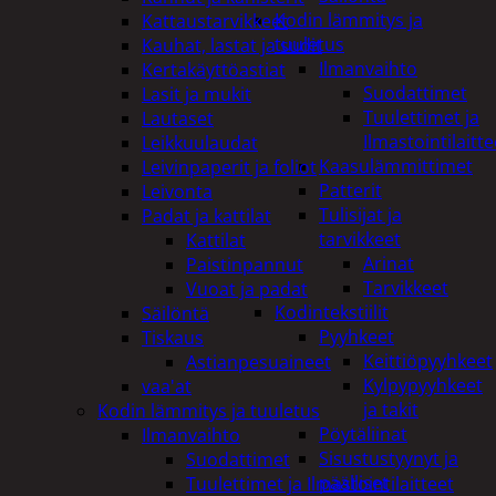
Kodin lämmitys ja
Kattaustarvikkeet
tuuletus
Kauhat, lastat ja sudit
Ilmanvaihto
Kertakäyttöastiat
Suodattimet
Lasit ja mukit
Tuulettimet ja
Lautaset
Ilmastointilaitte
Leikkuulaudat
Kaasulämmittimet
Leivinpaperit ja foliot
Patterit
Leivonta
Tulisijat ja
Padat ja kattilat
tarvikkeet
Kattilat
Arinat
Paistinpannut
Tarvikkeet
Vuoat ja padat
Kodintekstiilit
Säilöntä
Pyyhkeet
Tiskaus
Keittiöpyyhkeet
Astianpesuaineet
Kylpypyyhkeet
vaa'at
ja takit
Kodin lämmitys ja tuuletus
Pöytäliinat
Ilmanvaihto
Sisustustyynyt ja
Suodattimet
päälliset
Tuulettimet ja Ilmastointilaitteet