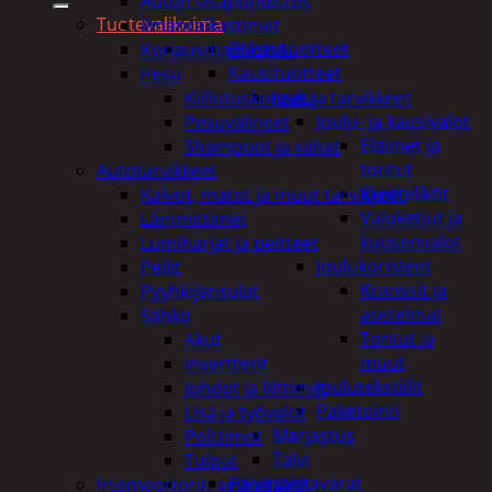
Auton sisäpuhdistus
Tuotevalikoima
ilmanraikastimet
Poistotuotteet
Korjausmaalikynät
Kausituotteet
Pesu
Joulu
Kiillotuskoneet ja tarvikkeet
Joulu- ja kausivalot
Pesuvälineet
Eläimet ja
Shampoot ja vahat
tontut
Autotarvikkeet
Kyntteliköt
Kalvot, matot ja muut tarvikkeet
Valoketjut ja
Lämmittimet
kuusenvalot
Lumiharjat ja peitteet
Joulukoristeet
Peilit
Kranssit ja
Pyyhkijänsulat
asetelmat
Sähkö
Tontut ja
Akut
muut
invertterit
Joulutekstiilit
Johdot ja liittimet
Paketointi
Lisä ja työvalot
Marjastus
Polttimot
Talvi
Tulpat
Päivittäistavarat
Irtomoottorit, aggregaatit