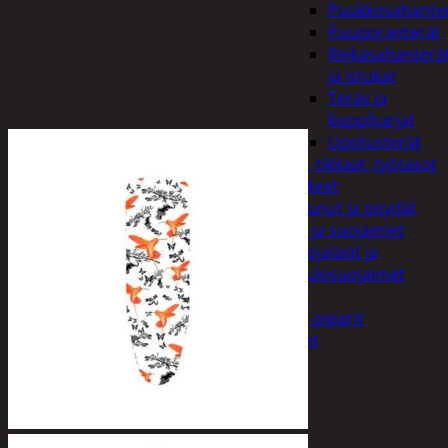
Puukkosahante
Puuporanterät
Reikäsahanterä
ja istukat
Teräs ja
kuppiharjat
Upotusterät
Telineet, tikkaat, työtasot
ja tarvikkeet
Vaunut ja pöydät
Työasut ja suojaimet
Suojalasit ja
kuulosuojaimet
Elintarvikkeet
Keksit ja piparit
Mausteet
Etsi:
Ostoskori /
0,00
€