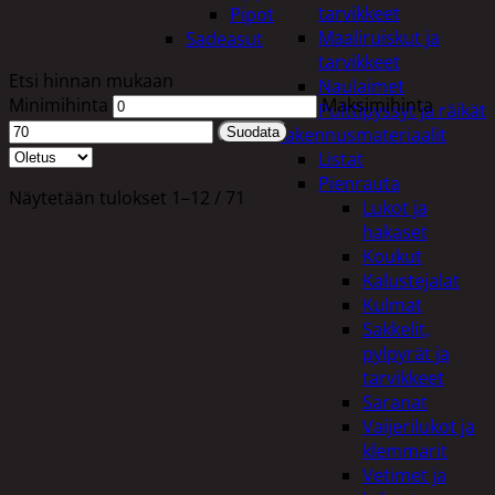
tarvikkeet
Pipot
Maaliruiskut ja
Sadeasut
tarvikkeet
Etsi hinnan mukaan
Naulaimet
Minimihinta
Maksimihinta
Pulttipyssyt ja räikät
Rakennusmateriaalit
Suodata
Listat
Pienrauta
Näytetään tulokset 1–12 / 71
Lukot ja
hakaset
Koukut
Kalustejalat
Kulmat
Sakkelit,
pylpyrät ja
tarvikkeet
Saranat
Vaijerilukot ja
klemmarit
Vetimet ja