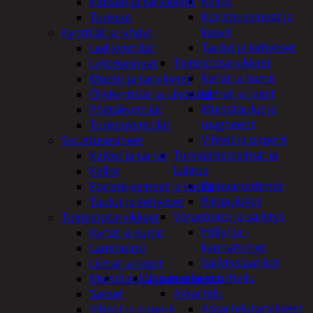
Kellot
Kiukaat ja tarvikkeet
Koriste-esineet ja
Tuoksut
kasvit
Kynttilät ja lyhdyt
Taulut ja kehykset
Led-kynttilät
Toimistotarvikkeet
Lyhtytelineet
Kynät ja kumit
Muotit ja tarvikkeet
Liimat ja teipit
Öljykynttilät ja ulkotulet
Muistitaulut ja
Pöytäkynttilät
magneetit
Tuoksukynttilät
Vihkot ja paperit
Sisustusesineet
Turvajärjestelmät ja
Kalvot ja tarrat
lukitus
Kellot
Palovaroittimet
Koriste-esineet ja kasvit
Riippulukot
Taulut ja kehykset
Varastointi ja säilytys
Toimistotarvikkeet
Hyllyt ja -
Kynät ja kumit
kannattimet
Laminointi
Säilytyslaatikot
Liimat ja teipit
Vapaa-aika ja urheilu
Muistitaulut ja magneetit
Askartelu
Sakset
Askartelutarvikkeet
Vihkot ja paperit