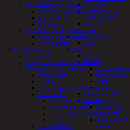
Miniatyyri
Turvajärjestelmät ja lukitus
Sakset, liimat ja
Hälyttimet ja kamerat
muut tarvikkeet
Palovaroittimet
Värikynät
Riippulukot
Harrasteet
Varastointi ja säilytys
Käsityötarvikkeet
Hyllyt ja -kannattimet
Langat
Säilytyslaatikot
Lelut
Päivittäistavarat
Ilmapallot
Apuvälineet
Pihalelut
Hengityssuojaimet ja desinfiointi
Hiekkalaatikkole
Henkilökohtainen hygienia
Muut pihalelut
Aurinkorasvat
Pallot
Deodorantit
Vesipyssyt
Hammashygienia tuotteet
Radio-ohjattavat
Hiustenhoito
Sisälelut
Hiusharjat ja muotoilutuotteet
Leikkiautot ja
Hiuspinnit ja lenkit
työkoneet
Hiusten ja parranleikkuukoneet
Muovailuvahat
Hiusvärit
ja limat
Käsi ja jalkahoito