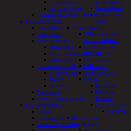
ja tarvikkeet
Uppopumput
Pesuvälineet
Vesiautomaatit
Shampoot ja
Ruohonleikkurit ja trimmerit
vahat
Puutarhan hoito
Autotarvikkeet
Kastelukannut
Kalvot, matot ja
Kateharsot
muut tarvikkeet
Kukat ja ruukut
Lumiharjat ja
Altakastelu
peitteet
Ketjut, koukut ja kiinnikkeet
Lämmittimet
Kukkaruukut
Peilit
Lannoitteet, myrkyt ja siemenet
Pyyhkijänsulat
Lisäravinteet
Sähkö
Myrkyt
Invertterit
Siemenet
Johdot ja
Pensastuet
liittimet
Verkot ja reunanauha
Lisä ja työvalot
Puutarhatyökalut
Polttimot
Harjat
Irtomoottorit,
Kuokat ja haravat
aggregaatit
Lumikolat ja lapiot
Aggregaatit
Saavit ja astiat