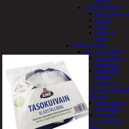
kahvat
Ruuvit ja mutterit
Kiinnitysankkuri
Mutterit
Pultit
Ruuvit ja
naulat
Sähkötarvikkeet
Asennustarvikkeet
Nippusiteet ja
kiinnikkeet
Sulakkeet ja
liittimet
Asennuskaapelit
Aurinkopaneelitarvik
Jatkojohdot
Jatkojohdot ja
ajastinkellot
Pistotulpat
Pisto ja -jakorasiat
Sähkötyökalut