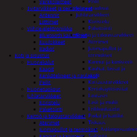
Peilit
Verkkolaitteet
Huonetuoksut
Tv-tarvikkeet ja seinätelineet
Juhlatarvikkeet
Antennit
Koristelu
Liittimet
Paketointi
Viihde-elektroniikka
Keittiö ja taloustarvikkeet
Bluetooth kaiuttimet
Aterimet
Kuulokkeet
Juomapullot ja
Radiot
termokset
Koti ja sisustus
Kannut ja kanisterit
Huonekalut
Kauhat, lastat ja
Kaapit
sudit
Kenkätelineet ja naulakot
Kattaustarvikkeet
Peilit
Kertakäyttöastiat
Huonetuoksut
Lautaset
Juhlatarvikkeet
Lasit ja mukit
Koristelu
Leikkuulaudat
Paketointi
Padat ja kattilat
Keittiö ja taloustarvikkeet
Tiskaus
Aterimet
Astianpesuaine
Juomapullot ja termokset
Säilöntä
Kannut ja kanisterit