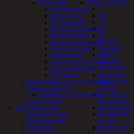
Hylsyt ja vääntimet
Terät ja laikat
1"
Hionta ja katkaisu
1/2"
Kiviporanterät
1/4"
Kuviosahanterä
3/4"
Lasi- ja tiiliporanterät
3/8
Metalliporanterät
Adapterit
Monitoimikoneen terät
Kärkisarjat
Puukkosahanterät
Räikät ja
Puuporanterät
vääntimet
Reikäsahanterät ja istukat
Iskumeisselit
Teräs ja kuppiharjat
Jakoavaimet
Upotusterät
Kiintoavaimet
Telineet, tikkaat, työtasot ja tarvikkeet
ja -sarjat
Työasut ja suojaimet
Kuusiokolo ja
Suojalasit ja kuulosuojaimet
torx-avaimet
Vaunut ja pöydät
Momenttiavaim
Valaisimet ja lamput
Ruuvimeisselit
Aurinkokennovalot
ja -sarjat
Koristevalaisimet
Nitojat ja niitit
Koristevalot