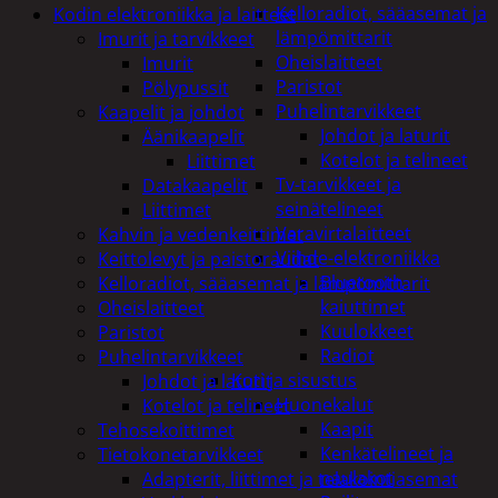
Kelloradiot, sääasemat ja
Kodin elektroniikka ja laitteet
lämpömittarit
Imurit ja tarvikkeet
Oheislaitteet
Imurit
Paristot
Pölypussit
Puhelintarvikkeet
Kaapelit ja johdot
Johdot ja laturit
Äänikaapelit
Kotelot ja telineet
Liittimet
Tv-tarvikkeet ja
Datakaapelit
seinätelineet
Liittimet
Varavirtalaitteet
Kahvin ja vedenkeittimet
Viihde-elektroniikka
Keittolevyt ja paistoraudat
Bluetooth
Kelloradiot, sääasemat ja lämpömittarit
kaiuttimet
Oheislaitteet
Kuulokkeet
Paristot
Radiot
Puhelintarvikkeet
Koti ja sisustus
Johdot ja laturit
Huonekalut
Kotelot ja telineet
Kaapit
Tehosekoittimet
Kenkätelineet ja
Tietokonetarvikkeet
naulakot
Adapterit, liittimet ja telakointiasemat