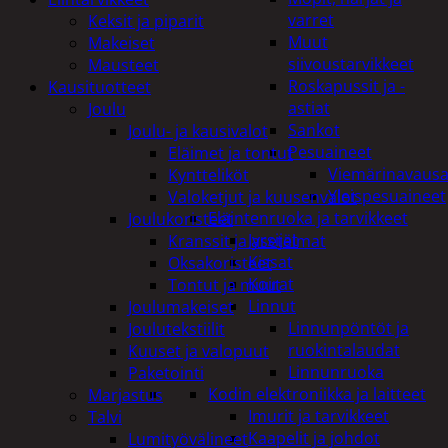
varret
Keksit ja piparit
Muut
Makeiset
siivoustarvikkeet
Mausteet
Roskapussit ja -
Kausituotteet
astiat
Joulu
Sankot
Joulu- ja kausivalot
Pesuaineet
Eläimet ja tontut
Viemärinavausa
Kyntteliköt
Yleispesuaineet
Valoketjut ja kuusenvalot
Eläintenruoka ja tarvikkeet
Joulukoristeet
Jyrsijät
Kranssit ja asetelmat
Kissat
Oksakoristeet
Koirat
Tontut ja muut
Linnut
Joulumakeiset
Linnunpöntöt ja
Joulutekstiilit
ruokintalaudat
Kuuset ja valopuut
Linnunruoka
Paketointi
Kodin elektroniikka ja laitteet
Marjastus
Imurit ja tarvikkeet
Talvi
Kaapelit ja johdot
Lumityövälineet