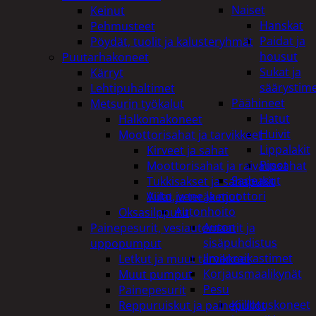
Naiset
Keinut
Hanskat
Pehmusteet
Paidat ja
Pöydät, tuolit ja kalusteryhmät
housut
Puutarhakoneet
Sukat ja
Kärryt
säärystim
Lehtipuhaltimet
Päähineet
Metsurin työkalut
Hatut
Halkomakoneet
Huivit
Moottorisahat ja tarvikkeet
Lippalakit
Kirveet ja sahat
Pipot
Moottorisahat ja raivaussahat
Sadeasut
Tukkisakset ja sahapukit
Auto, vene ja moottori
Viilat ja teräketjut
Autonhoito
Oksasilppurit
Auton
Painepesurit, vesiautomaatit ja
sisäpuhdistus
uppopumput
Ilmanraikastimet
Letkut ja muut tarvikkeet
Korjausmaalikynät
Muut pumput
Pesu
Painepesurit
Kiillotuskoneet
Reppuruiskut ja painepullot