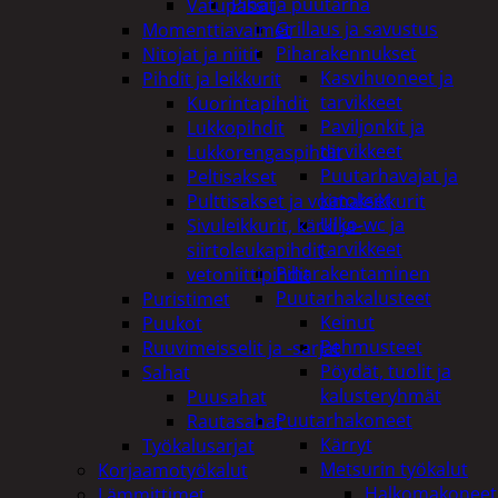
Piha ja puutarha
Vatupassit
Grillaus ja savustus
Momenttiavaimet
Piharakennukset
Nitojat ja niitit
Kasvihuoneet ja
Pihdit ja leikkurit
tarvikkeet
Kuorintapihdit
Paviljonkit ja
Lukkopihdit
tarvikkeet
Lukkorengaspihdit
Puutarhavajat ja
Peltisakset
katokset
Pulttisakset ja voimaleikkurit
Ulko-wc ja
Sivuleikkurit, kärki ja-
tarvikkeet
siirtoleukapihdit
Piharakentaminen
vetoniittipihdit
Puutarhakalusteet
Puristimet
Keinut
Puukot
Pehmusteet
Ruuvimeisselit ja -sarjat
Pöydät, tuolit ja
Sahat
kalusteryhmät
Puusahat
Puutarhakoneet
Rautasahat
Kärryt
Työkalusarjat
Metsurin työkalut
Korjaamotyökalut
Halkomakoneet
Lämmittimet