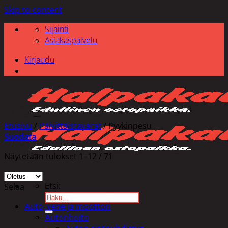
Skip to content
Sijainti
Asiakaspalvelu
Kirjaudu
Etusivu
/
Päivittäistavarat
/
Pyykinpesu
Suodata
Näytetään tulokset 1–12 / 71
Etsi:
Selaa
Auto, vene ja moottori
Autonhoito