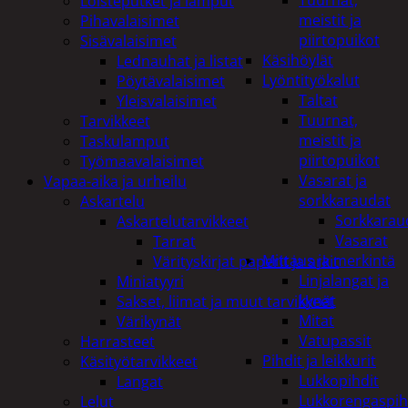
Tuurnat,
Loisteputket ja lamput
meistit ja
Pihavalaisimet
piirtopuikot
Sisävalaisimet
Käsihöylät
Lednauhat ja listat
Lyöntityökalut
Pöytävalaisimet
Taltat
Yleisvalaisimet
Tuurnat,
Tarvikkeet
meistit ja
Taskulamput
piirtopuikot
Työmaavalaisimet
Vasarat ja
Vapaa-aika ja urheilu
sorkkaraudat
Askartelu
Sorkkarau
Askartelutarvikkeet
Vasarat
Tarrat
Mittaus ja merkintä
Värityskirjat paperit ja arkit
Linjalangat ja
Miniatyyri
kynät
Sakset, liimat ja muut tarvikkeet
Mitat
Värikynät
Vatupassit
Harrasteet
Pihdit ja leikkurit
Käsityötarvikkeet
Lukkopihdit
Langat
Lukkorengaspih
Lelut