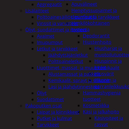
Apuvälineet
Aggregaatit
Hengityssuojaimet ja
Lisälaitteet
desinfiointi
Polttoainesäiliöt, pumput ja tarvikkeet
Henkilökohtainen
Vinssit ja varusteet
hygienia
Öljyt, suodattimet ja nesteet
Deodorantit
Avaimet
Hiustenhoito
Imupumput
Hiusharjat ja
Letkut ja tarvikkeet
muotoilutuotte
Jäähdyttäjänletkut
Hiuspinnit ja
Polttoaineletkut
lenkit
Liuottimet, massat, ja muut kemikaalit
Hiusvärit
Alustamassat ja pakkelit
Hiusten ja
Kemikaalit, sprayt ja silikonit
parranleikkuuk
Lasi ja jäähdytinnesteet
Hammashygienia
Öljyt
tuotteet
Suodattimet
Kosmetiikka
Pakoputken osat
Käsi ja jalkahoito
Laipat ja kiinnikkeet
Käsivoiteet ja
Putket ja kulmat
rasvat
Tarvikkeet