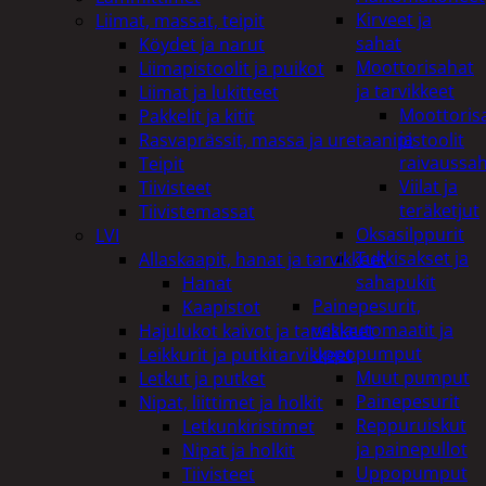
Kirveet ja
Liimat, massat, teipit
sahat
Köydet ja narut
Moottorisahat
Liimapistoolit ja puikot
ja tarvikkeet
Liimat ja lukitteet
Moottoris
Pakkelit ja kitit
ja
Rasvaprässit, massa ja uretaanipistoolit
raivaussa
Teipit
Viilat ja
Tiivisteet
teräketjut
Tiivistemassat
Oksasilppurit
LVI
Tukkisakset ja
Allaskaapit, hanat ja tarvikkeet
sahapukit
Hanat
Painepesurit,
Kaapistot
vesiautomaatit ja
Hajulukot kaivot ja tarvikkeet
uppopumput
Leikkurit ja putkitarvikkeet
Muut pumput
Letkut ja putket
Painepesurit
Nipat, liittimet ja holkit
Reppuruiskut
Letkunkiristimet
ja painepullot
Nipat ja holkit
Uppopumput
Tiivisteet