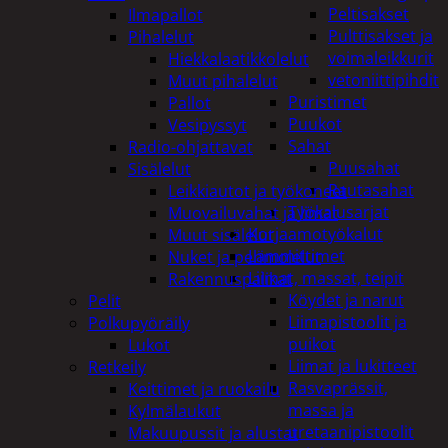
Peltisakset
Ilmapallot
Pulttisakset ja
Pihalelut
voimaleikkurit
Hiekkalaatikkolelut
vetoniittipihdit
Muut pihalelut
Puristimet
Pallot
Puukot
Vesipyssyt
Sahat
Radio-ohjattavat
Puusahat
Sisälelut
Rautasahat
Leikkiautot ja työkoneet
Työkalusarjat
Muovailuvahat ja limat
Korjaamotyökalut
Muut sisälelut
Lämmittimet
Nuket ja pehmolelut
Liimat, massat, teipit
Rakennuspalikat
Köydet ja narut
Pelit
Liimapistoolit ja
Polkupyöräily
puikot
Lukot
Liimat ja lukitteet
Retkeily
Rasvaprässit,
Keittimet ja ruokailu
massa ja
Kylmälaukut
uretaanipistoolit
Makuupussit ja alustat