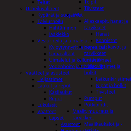
Teipit
Teltat
Tiivisteet
Urheiluvälineet
LVI
Kypärät ja suojaimet
Allaskaapit, hanat ja
Talviurheilu
tarvikkeet
Hiihtäminen
Hanat
Jääkiekko
Kaapistot
Vesiurheilu ja uimalelut
Hajulukot, kaivot ja
Kylpytynnyrit ja porealtaat
tarvikkeet
Uima-altaat
Leikkurit
Uimalelut ja kelluntavälineet
Nipat, liittimet ja
Vedenhoito ja tarvikkeet
holkit
Vaatteet ja asusteet
Letkunkiristime
Heijastimet
Nipat ja holkit
Laukut ja reput
Tiivisteet
Käsilaukut
Pumput
Reput
Putkipihdit
Lukulasit
Maalit, muuraus ja
Vaatteet
tarvikkeet
Lapset
Maalikaukalot ja -
Asusteet
astiat
Hanskat ja lapaset