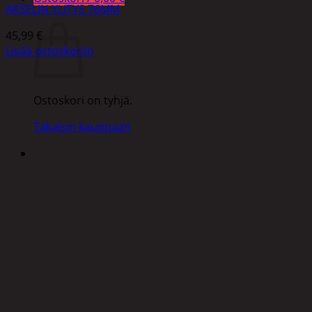
AKSELIN YLITYS 76MM
Ostoskori
45,99
€
Lisää ostoskoriin
Ostoskori on tyhjä.
Takaisin kauppaan