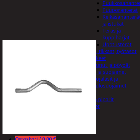
Puukkosahante
Puuporanterät
Reikäsahanterä
ja istukat
Teräs ja
kuppiharjat
Upotusterät
Telineet, tikkaat, työtasot
ja tarvikkeet
Vaunut ja pöydät
Työasut ja suojaimet
Suojalasit ja
kuulosuojaimet
Elintarvikkeet
Keksit ja piparit
Mausteet
Etsi:
Ostoskori /
0,00
€