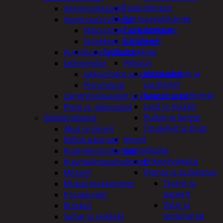
Taskulamput
Asennuskaapelit
Työmaavalaisimet
Asennustarvikkeet
Taskulamput
Nippusiteet ja kiinnikkeet
Tarvikkeet
Sulakkeet ja liittimet
Työkalut
Aurinkopaneelitarvikkeet
Hitsaus
Jatkojohdot
Hitsauskolvit ja
Jatkojohdot ja ajastinkellot
suuttimet
Pistotulpat
Kaasut ja polttimet
Lämmityskaapelit ja komponentit
Lasit ja maskit
Pisto ja -jakorasiat
Puikot ja langat
Sähkötyökalut
Tinakolvit ja tinat
Akut ja laturit
Imurit
Kiillotuskoneet
Käsityökalut
Kulmahiomakoneet
Erikoistyökalut
Kuumailmapuhaltimet
Hionta ja puhdistus
Mittarit
Tyynyt ja
Mutterinvääntimet
paperit
Porakoneet
Viilat ja
Ruiskut
teräsharjat
Sahat ja sirkkelit