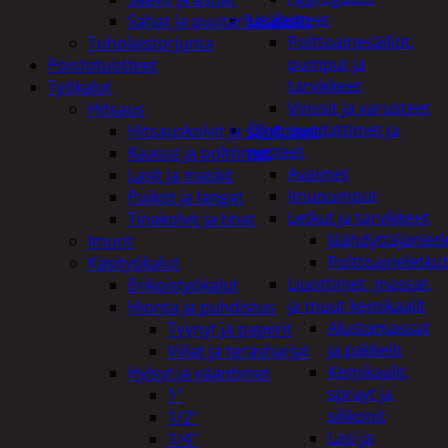
Lisälaitteet
Sahat ja puutarhasakset
Polttoainesäiliöt,
Tuholaistorjunta
pumput ja
Poistotuotteet
tarvikkeet
Työkalut
Vinssit ja varusteet
Hitsaus
Öljyt, suodattimet ja
Hitsauskolvit ja suuttimet
nesteet
Kaasut ja polttimet
Avaimet
Lasit ja maskit
Imupumput
Puikot ja langat
Letkut ja tarvikkeet
Tinakolvit ja tinat
Jäähdyttäjänlet
Imurit
Polttoaineletku
Käsityökalut
Liuottimet, massat,
Erikoistyökalut
ja muut kemikaalit
Hionta ja puhdistus
Alustamassat
Tyynyt ja paperit
ja pakkelit
Viilat ja teräsharjat
Kemikaalit,
Hylsyt ja vääntimet
sprayt ja
1"
silikonit
1/2"
Lasi ja
1/4"