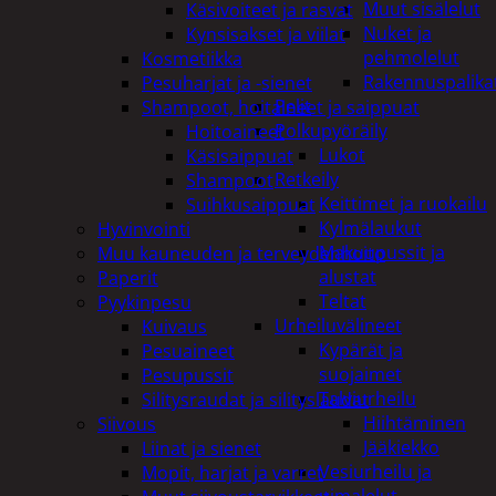
Muut sisälelut
Käsivoiteet ja rasvat
Nuket ja
Kynsisakset ja viilat
pehmolelut
Kosmetiikka
Rakennuspalika
Pesuharjat ja -sienet
Pelit
Shampoot, hoitaineet ja saippuat
Polkupyöräily
Hoitoaineet
Lukot
Käsisaippuat
Retkeily
Shampoot
Keittimet ja ruokailu
Suihkusaippuat
Kylmälaukut
Hyvinvointi
Makuupussit ja
Muu kauneuden ja terveydenhoito
alustat
Paperit
Teltat
Pyykinpesu
Urheiluvälineet
Kuivaus
Kypärät ja
Pesuaineet
suojaimet
Pesupussit
Talviurheilu
Silitysraudat ja silityslaudat
Hiihtäminen
Siivous
Jääkiekko
Liinat ja sienet
Vesiurheilu ja
Mopit, harjat ja varret