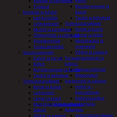
Kellot
Kiukaat ja tarvikkeet
Koriste-esineet ja
Tuoksut
kasvit
Kynttilät ja lyhdyt
Taulut ja kehykset
Led-kynttilät
Toimistotarvikkeet
Lyhtytelineet
Kynät ja kumit
Muotit ja tarvikkeet
Liimat ja teipit
Öljykynttilät ja ulkotulet
Muistitaulut ja
Pöytäkynttilät
magneetit
Tuoksukynttilät
Vihkot ja paperit
Sisustusesineet
Turvajärjestelmät ja
Kalvot ja tarrat
lukitus
Kellot
Palovaroittimet
Koriste-esineet ja kasvit
Riippulukot
Taulut ja kehykset
Varastointi ja säilytys
Toimistotarvikkeet
Hyllyt ja -
Kynät ja kumit
kannattimet
Laminointi
Säilytyslaatikot
Liimat ja teipit
Vapaa-aika ja urheilu
Muistitaulut ja magneetit
Askartelu
Sakset
Askartelutarvikkeet
Vihkot ja paperit