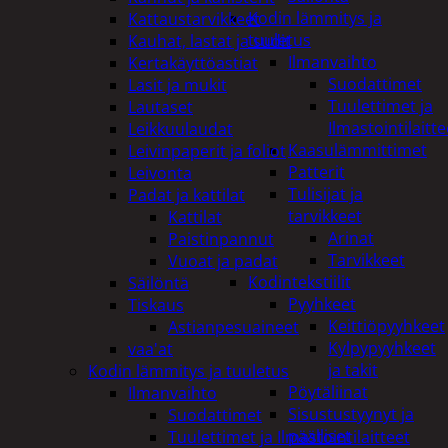
Kodin lämmitys ja
Kattaustarvikkeet
tuuletus
Kauhat, lastat ja sudit
Ilmanvaihto
Kertakäyttöastiat
Suodattimet
Lasit ja mukit
Tuulettimet ja
Lautaset
Ilmastointilaitte
Leikkuulaudat
Kaasulämmittimet
Leivinpaperit ja foliot
Patterit
Leivonta
Tulisijat ja
Padat ja kattilat
tarvikkeet
Kattilat
Arinat
Paistinpannut
Tarvikkeet
Vuoat ja padat
Kodintekstiilit
Säilöntä
Pyyhkeet
Tiskaus
Keittiöpyyhkeet
Astianpesuaineet
Kylpypyyhkeet
vaa'at
ja takit
Kodin lämmitys ja tuuletus
Pöytäliinat
Ilmanvaihto
Sisustustyynyt ja
Suodattimet
päälliset
Tuulettimet ja Ilmastointilaitteet