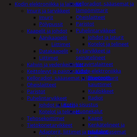
Kelloradiot, sääasemat ja
Kodin elektroniikka ja laitteet
lämpömittarit
Imurit ja tarvikkeet
Oheislaitteet
Imurit
Paristot
Pölypussit
Puhelintarvikkeet
Kaapelit ja johdot
Johdot ja laturit
Äänikaapelit
Kotelot ja telineet
Liittimet
Tv-tarvikkeet ja
Datakaapelit
seinätelineet
Liittimet
Varavirtalaitteet
Kahvin ja vedenkeittimet
Viihde-elektroniikka
Keittolevyt ja paistoraudat
Bluetooth
Kelloradiot, sääasemat ja lämpömittarit
kaiuttimet
Oheislaitteet
Kuulokkeet
Paristot
Radiot
Puhelintarvikkeet
Koti ja sisustus
Johdot ja laturit
Huonekalut
Kotelot ja telineet
Kaapit
Tehosekoittimet
Kenkätelineet ja
Tietokonetarvikkeet
naulakot
Adapterit, liittimet ja telakointiasemat