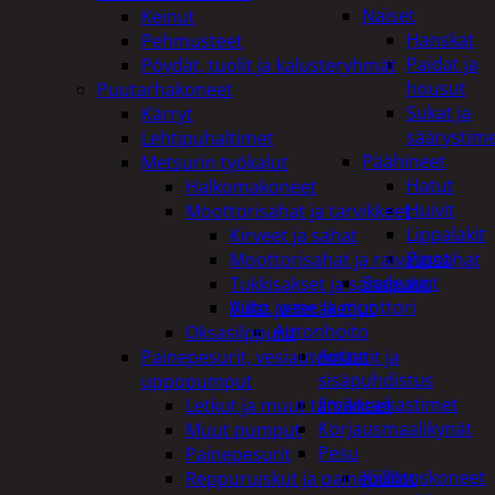
Naiset
Keinut
Hanskat
Pehmusteet
Paidat ja
Pöydät, tuolit ja kalusteryhmät
housut
Puutarhakoneet
Sukat ja
Kärryt
säärystim
Lehtipuhaltimet
Päähineet
Metsurin työkalut
Hatut
Halkomakoneet
Huivit
Moottorisahat ja tarvikkeet
Lippalakit
Kirveet ja sahat
Pipot
Moottorisahat ja raivaussahat
Sadeasut
Tukkisakset ja sahapukit
Auto, vene ja moottori
Viilat ja teräketjut
Autonhoito
Oksasilppurit
Auton
Painepesurit, vesiautomaatit ja
sisäpuhdistus
uppopumput
Ilmanraikastimet
Letkut ja muut tarvikkeet
Korjausmaalikynät
Muut pumput
Pesu
Painepesurit
Kiillotuskoneet
Reppuruiskut ja painepullot