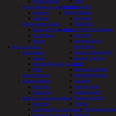
Peilit
Verkkolaitteet
Huonetuoksut
Tv-tarvikkeet ja seinätelineet
Juhlatarvikkeet
Antennit
Koristelu
Liittimet
Paketointi
Viihde-elektroniikka
Keittiö ja taloustarvikkeet
Bluetooth kaiuttimet
Aterimet
Kuulokkeet
Juomapullot ja
Radiot
termokset
Koti ja sisustus
Kannut ja kanisterit
Huonekalut
Kauhat, lastat ja
Kaapit
sudit
Kenkätelineet ja naulakot
Kattaustarvikkeet
Peilit
Kertakäyttöastiat
Huonetuoksut
Lautaset
Juhlatarvikkeet
Lasit ja mukit
Koristelu
Leikkuulaudat
Paketointi
Padat ja kattilat
Keittiö ja taloustarvikkeet
Tiskaus
Aterimet
Astianpesuaine
Juomapullot ja termokset
Säilöntä
Kannut ja kanisterit