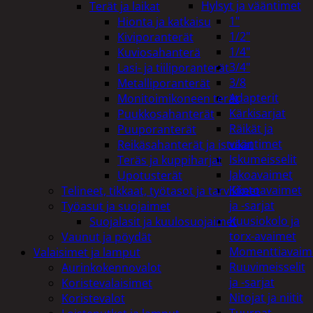
Hylsyt ja vääntimet
Terät ja laikat
1"
Hionta ja katkaisu
1/2"
Kiviporanterät
1/4"
Kuviosahanterä
3/4"
Lasi- ja tiiliporanterät
3/8
Metalliporanterät
Adapterit
Monitoimikoneen terät
Kärkisarjat
Puukkosahanterät
Räikät ja
Puuporanterät
vääntimet
Reikäsahanterät ja istukat
Iskumeisselit
Teräs ja kuppiharjat
Jakoavaimet
Upotusterät
Kiintoavaimet
Telineet, tikkaat, työtasot ja tarvikkeet
ja -sarjat
Työasut ja suojaimet
Kuusiokolo ja
Suojalasit ja kuulosuojaimet
torx-avaimet
Vaunut ja pöydät
Momenttiavaim
Valaisimet ja lamput
Ruuvimeisselit
Aurinkokennovalot
ja -sarjat
Koristevalaisimet
Nitojat ja niitit
Koristevalot