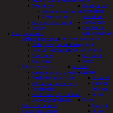
uimalelut
Muut siivoustarvikkeet
Kylpytynnyrit,
Pesuaineet
uima-altaat,
Viemärinavausaineet
porealtaat
Yleispesuaineet
Uima-altaat
Roskapussit ja -astiat
Uimalelut ja
Sangot
kelluntavälineet
Piha ja puutarha
Vaatteet ja asusteet
Grillaus ja savustus
Heijastimet
Grillit ja rengaspolttimet
Laukut ja reput
Hiilet, briketit ja purut
Käsilaukut
Savustimet
Reput
Tarvikkeet
Vaatteet
Piharakennukset
Lapset
Kasvihuoneet ja tarvikkeet
Asusteet
Paviljonkit ja tarvikkeet
Hanskat
Pihapatsaat ja koristeet
ja lapaset
Postilaatikot
Sukat
Puutarhavajat ja katokset
Miehet
Ulko-wc ja tarvikkeet
Hanskat
Piharakentaminen
Sukat
Puutarhakalusteet