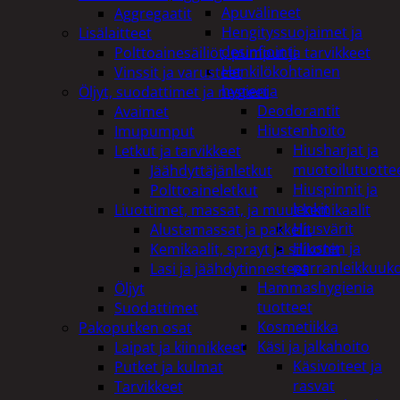
Apuvälineet
Aggregaatit
Hengityssuojaimet ja
Lisälaitteet
desinfiointi
Polttoainesäiliöt, pumput ja tarvikkeet
Henkilökohtainen
Vinssit ja varusteet
hygienia
Öljyt, suodattimet ja nesteet
Deodorantit
Avaimet
Hiustenhoito
Imupumput
Hiusharjat ja
Letkut ja tarvikkeet
muotoilutuotte
Jäähdyttäjänletkut
Hiuspinnit ja
Polttoaineletkut
lenkit
Liuottimet, massat, ja muut kemikaalit
Hiusvärit
Alustamassat ja pakkelit
Hiusten ja
Kemikaalit, sprayt ja silikonit
parranleikkuuk
Lasi ja jäähdytinnesteet
Hammashygienia
Öljyt
tuotteet
Suodattimet
Kosmetiikka
Pakoputken osat
Käsi ja jalkahoito
Laipat ja kiinnikkeet
Käsivoiteet ja
Putket ja kulmat
rasvat
Tarvikkeet