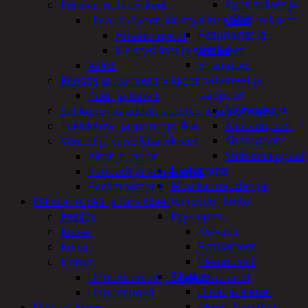
Kynsisakset ja
Perävaunutarvikkeet
viilat
Hinausköydet, kiristysliinat ja kiinnikkeet
Pesuharjat ja -
Hinausköydet
sienet
Kiristysliinat ja tarvikkeet
Shampoot,
Valot
hoitaineet ja
Rengas ja -vannetarvikkeet
saippuat
Pukit ja tunkit
Hoitoaineet
Sähköpotkulaudat, skootterit ja ajoneuvot
Käsisaippuat
Tukkikärryt ja juontopulkat
Shampoot
Veneet ja veneilytarvikkeet
Suihkusaippuat
Airot ja melat
Hyvinvointi
Kanootit ja sup-laudat
Muu kauneuden ja
Perämoottorit
terveydenhoito
Eläintenruoka ja tarvikkeet
Pyykinpesu
Jyrsijät
Kuivaus
Kissat
Pesuaineet
Koirat
Pesupussit
Linnut
Siivous
Linnunpöntöt ja ruokintalaudat
Liinat ja sienet
Linnunruoka
Mopit, harjat ja
Elintarvikkeet