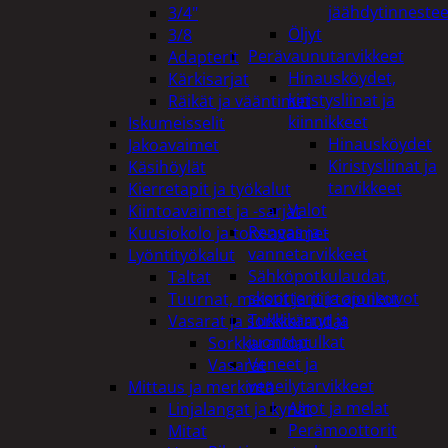
jäähdytinnestee
3/4"
Öljyt
3/8
Perävaunutarvikkeet
Adapterit
Hinausköydet,
Kärkisarjat
kiristysliinat ja
Räikät ja vääntimet
kiinnikkeet
Iskumeisselit
Hinausköydet
Jakoavaimet
Kiristysliinat ja
Käsihöylät
tarvikkeet
Kierretapit ja työkalut
Valot
Kiintoavaimet ja -sarjat
Rengas ja -
Kuusiokolo ja torx-avaimet
vannetarvikkeet
Lyöntityökalut
Sähköpotkulaudat,
Taltat
skootterit ja ajoneuvot
Tuurnat, meistit ja piirtopuikot
Tukkikärryt ja
Vasarat ja sorkkaraudat
juontopulkat
Sorkkaraudat
Veneet ja
Vasarat
veneilytarvikkeet
Mittaus ja merkintä
Airot ja melat
Linjalangat ja kynät
Perämoottorit
Mitat