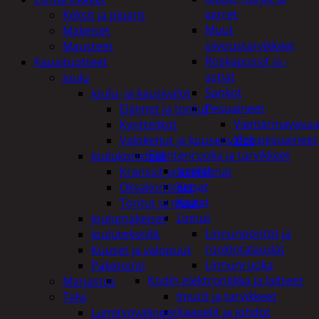
varret
Keksit ja piparit
Muut
Makeiset
siivoustarvikkeet
Mausteet
Roskapussit ja -
Kausituotteet
astiat
Joulu
Sankot
Joulu- ja kausivalot
Pesuaineet
Eläimet ja tontut
Viemärinavausa
Kyntteliköt
Yleispesuaineet
Valoketjut ja kuusenvalot
Eläintenruoka ja tarvikkeet
Joulukoristeet
Jyrsijät
Kranssit ja asetelmat
Kissat
Oksakoristeet
Koirat
Tontut ja muut
Linnut
Joulumakeiset
Linnunpöntöt ja
Joulutekstiilit
ruokintalaudat
Kuuset ja valopuut
Linnunruoka
Paketointi
Kodin elektroniikka ja laitteet
Marjastus
Imurit ja tarvikkeet
Talvi
Kaapelit ja johdot
Lumityövälineet