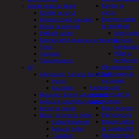
Kirveet ja
Liimat, massat, teipit
sahat
Köydet ja narut
Moottorisahat
Liimapistoolit ja puikot
ja tarvikkeet
Liimat ja lukitteet
Moottoris
Pakkelit ja kitit
ja
Rasvaprässit, massa ja uretaanipistoolit
raivaussa
Teipit
Viilat ja
Tiivisteet
teräketjut
Tiivistemassat
Oksasilppurit
LVI
Tukkisakset ja
Allaskaapit, hanat ja tarvikkeet
sahapukit
Hanat
Painepesurit,
Kaapistot
vesiautomaatit ja
Hajulukot kaivot ja tarvikkeet
uppopumput
Leikkurit ja putkitarvikkeet
Muut pumput
Letkut ja putket
Painepesurit
Nipat, liittimet ja holkit
Reppuruiskut
Letkunkiristimet
ja painepullot
Nipat ja holkit
Uppopumput
Tiivisteet