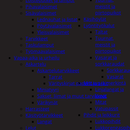
Tuurnat,
Loisteputket ja lamput
meistit ja
Pihavalaisimet
piirtopuikot
Sisävalaisimet
Käsihöylät
Lednauhat ja listat
Lyöntityökalut
Pöytävalaisimet
Taltat
Yleisvalaisimet
Tuurnat,
Tarvikkeet
meistit ja
Taskulamput
piirtopuikot
Työmaavalaisimet
Vasarat ja
Vapaa-aika ja urheilu
sorkkaraudat
Askartelu
Sorkkarau
Askartelutarvikkeet
Vasarat
Tarrat
Mittaus ja merkintä
Värityskirjat paperit ja arkit
Linjalangat ja
Miniatyyri
kynät
Sakset, liimat ja muut tarvikkeet
Mitat
Värikynät
Vatupassit
Harrasteet
Pihdit ja leikkurit
Käsityötarvikkeet
Lukkopihdit
Langat
Lukkorengaspih
Lelut