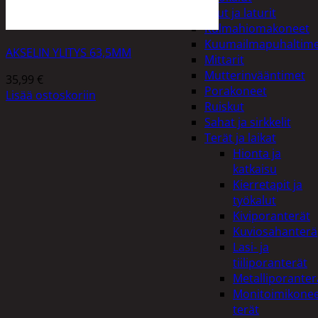
Akut ja laturit
Kulmahiomakoneet
Kuumailmapuhaltim
AKSELIN YLITYS 63,5MM
Mittarit
Mutterinvääntimet
35,99
€
Porakoneet
Lisää ostoskoriin
Ruiskut
Sahat ja sirkkelit
Terät ja laikat
Hionta ja
katkaisu
Kierretapit ja
työkalut
Kiviporanterät
Kuviosahanterä
Lasi- ja
tiiliporanterät
Metalliporanter
Monitoimikone
terät