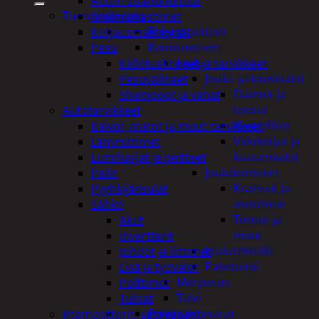
Auton sisäpuhdistus
Tuotevalikoima
ilmanraikastimet
Poistotuotteet
Korjausmaalikynät
Kausituotteet
Pesu
Joulu
Kiillotuskoneet ja tarvikkeet
Joulu- ja kausivalot
Pesuvälineet
Eläimet ja
Shampoot ja vahat
tontut
Autotarvikkeet
Kyntteliköt
Kalvot, matot ja muut tarvikkeet
Valoketjut ja
Lämmittimet
kuusenvalot
Lumiharjat ja peitteet
Joulukoristeet
Peilit
Kranssit ja
Pyyhkijänsulat
asetelmat
Sähkö
Tontut ja
Akut
muut
invertterit
Joulutekstiilit
Johdot ja liittimet
Paketointi
Lisä ja työvalot
Marjastus
Polttimot
Talvi
Tulpat
Päivittäistavarat
Irtomoottorit, aggregaatit