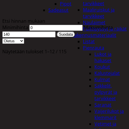
tarvikkeet
Pipot
Maaliruiskut ja
Sadeasut
tarvikkeet
Etsi hinnan mukaan
Naulaimet
Minimihinta
Maksimihinta
Pulttipyssyt ja räikät
Rakennusmateriaalit
Suodata
Listat
Pienrauta
Näytetään tulokset 1–12 / 115
Lukot ja
hakaset
Koukut
Kalustejalat
Kulmat
Sakkelit,
pylpyrät ja
tarvikkeet
Saranat
Vaijerilukot ja
klemmarit
Vetimet ja