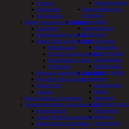
Vesiautomaatit
Pumput
Ruohonleikkurit ja
Putkipihdit
trimmerit
Vesivaraajat
Puutarhan hoito
Maalit, muuraus ja tarvikkeet
Kastelukannut
Liuottimet
Kateharsot
Maalikaukalot ja -astiat
Kukat ja ruukut
Maalit, lakat ja ohentimet
Altakastelu
Metallimaalit
Ketjut, koukut
Puuöljyt ja suoja-aineet
ja kiinnikkeet
Spraymaalit ja -lakat
Kukkaruukut
Talomaalit
Lannoitteet, myrkyt
Muuraus, tapetointi ja laatoitus
ja siemenet
Pensselit telat ja lastat
Lisäravinteet
Sekoittimet
Myrkyt
Suojaus
Siemenet
Muut työkalut ja tarvikkeet
Tuholaistorjunt
Paineilmatyökalut ja kompressorit
Pensastuet
Kompressorit
Verkot ja
Letkut, liittimet ja pistoolit
reunanauha
Maaliruiskut ja tarvikkeet