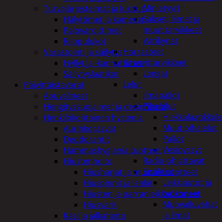
Miniatyyri
Turvajärjestelmät ja lukitus
Sakset, liimat ja
Hälyttimet ja kamerat
muut tarvikkeet
Palovaroittimet
Värikynät
Riippulukot
Harrasteet
Varastointi ja säilytys
Käsityötarvikkeet
Hyllyt ja -kannattimet
Langat
Säilytyslaatikot
Lelut
Päivittäistavarat
Ilmapallot
Apuvälineet
Pihalelut
Hengityssuojaimet ja desinfiointi
Hiekkalaatikkole
Henkilökohtainen hygienia
Muut pihalelut
Aurinkorasvat
Pallot
Deodorantit
Vesipyssyt
Hammashygienia tuotteet
Radio-ohjattavat
Hiustenhoito
Sisälelut
Hiusharjat ja muotoilutuotteet
Leikkiautot ja
Hiuspinnit ja lenkit
työkoneet
Hiusten ja parranleikkuukoneet
Muovailuvahat
Hiusvärit
ja limat
Käsi ja jalkahoito