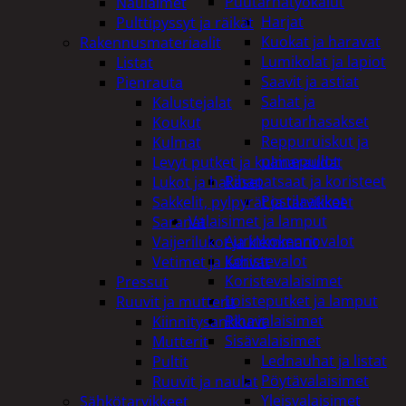
Puutarhatyökalut
Naulaimet
Harjat
Pulttipyssyt ja räikät
Kuokat ja haravat
Rakennusmateriaalit
Lumikolat ja lapiot
Listat
Saavit ja astiat
Pienrauta
Sahat ja
Kalustejalat
puutarhasakset
Koukut
Reppuruiskut ja
Kulmat
painepullot
Levyt putket ja kulmaraudat
Pihapatsaat ja koristeet
Lukot ja hakaset
Postilaatikot
Sakkelit, pylpyrät ja tarvikkeet
Valaisimet ja lamput
Saranat
Aurinkokennovalot
Vaijerilukot ja klemmarit
Koristevalot
Vetimet ja kahvat
Koristevalaisimet
Pressut
Loisteputket ja lamput
Ruuvit ja mutterit
Pihavalaisimet
Kiinnitysankkurit
Sisävalaisimet
Mutterit
Lednauhat ja listat
Pultit
Pöytävalaisimet
Ruuvit ja naulat
Yleisvalaisimet
Sähkötarvikkeet