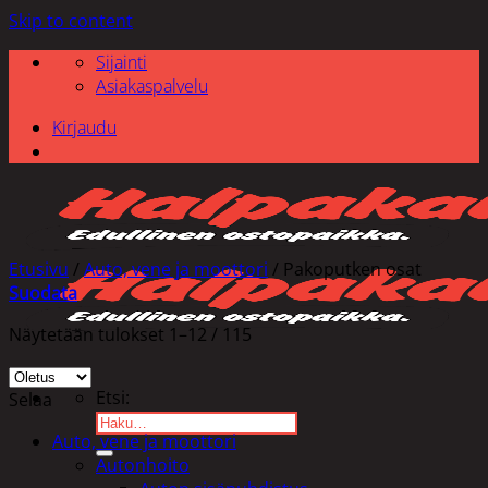
Skip to content
Sijainti
Asiakaspalvelu
Kirjaudu
Etusivu
/
Auto, vene ja moottori
/
Pakoputken osat
Suodata
Näytetään tulokset 1–12 / 115
Etsi:
Selaa
Auto, vene ja moottori
Autonhoito