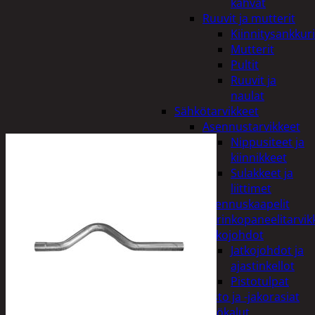
kahvat
Ruuvit ja mutterit
Kiinnitysankkuri
Mutterit
Pultit
Ruuvit ja
naulat
Sähkötarvikkeet
Asennustarvikkeet
Nippusiteet ja
kiinnikkeet
Sulakkeet ja
liittimet
Asennuskaapelit
Aurinkopaneelitarvik
Jatkojohdot
Jatkojohdot ja
ajastinkellot
Pistotulpat
Pisto ja -jakorasiat
Sähkötyökalut