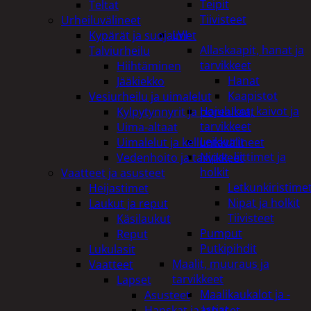
Teipit
Teltat
Tiivisteet
Urheiluvälineet
LVI
Kypärät ja suojaimet
Allaskaapit, hanat ja
Talviurheilu
tarvikkeet
Hiihtäminen
Hanat
Jääkiekko
Kaapistot
Vesiurheilu ja uimalelut
Hajulukot, kaivot ja
Kylpytynnyrit ja porealtaat
tarvikkeet
Uima-altaat
Leikkurit
Uimalelut ja kelluntavälineet
Nipat, liittimet ja
Vedenhoito ja tarvikkeet
holkit
Vaatteet ja asusteet
Letkunkiristime
Heijastimet
Nipat ja holkit
Laukut ja reput
Tiivisteet
Käsilaukut
Pumput
Reput
Putkipihdit
Lukulasit
Maalit, muuraus ja
Vaatteet
tarvikkeet
Lapset
Maalikaukalot ja -
Asusteet
astiat
Hanskat ja lapaset