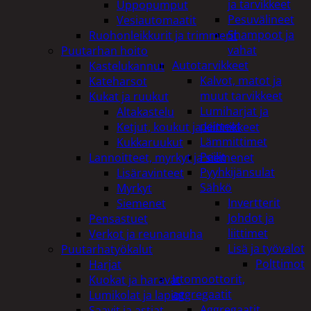
ja tarvikkeet
Uppopumput
Pesuvälineet
Vesiautomaatit
Shampoot ja
Ruohonleikkurit ja trimmerit
vahat
Puutarhan hoito
Autotarvikkeet
Kastelukannut
Kalvot, matot ja
Kateharsot
muut tarvikkeet
Kukat ja ruukut
Lumiharjat ja
Altakastelu
peitteet
Ketjut, koukut ja kiinnikkeet
Lämmittimet
Kukkaruukut
Peilit
Lannoitteet, myrkyt ja siemenet
Pyyhkijänsulat
Lisäravinteet
Sähkö
Myrkyt
Invertterit
Siemenet
Johdot ja
Pensastuet
liittimet
Verkot ja reunanauha
Lisä ja työvalot
Puutarhatyökalut
Polttimot
Harjat
Irtomoottorit,
Kuokat ja haravat
aggregaatit
Lumikolat ja lapiot
Aggregaatit
Saavit ja astiat