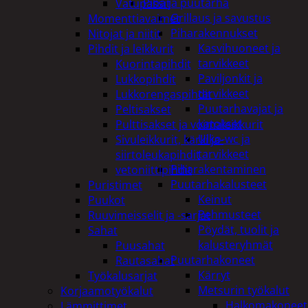
Piha ja puutarha
Vatupassit
Grillaus ja savustus
Momenttiavaimet
Piharakennukset
Nitojat ja niitit
Kasvihuoneet ja
Pihdit ja leikkurit
tarvikkeet
Kuorintapihdit
Paviljonkit ja
Lukkopihdit
tarvikkeet
Lukkorengaspihdit
Puutarhavajat ja
Peltisakset
katokset
Pulttisakset ja voimaleikkurit
Ulko-wc ja
Sivuleikkurit, kärki ja-
tarvikkeet
siirtoleukapihdit
Piharakentaminen
vetoniittipihdit
Puutarhakalusteet
Puristimet
Keinut
Puukot
Pehmusteet
Ruuvimeisselit ja -sarjat
Pöydät, tuolit ja
Sahat
kalusteryhmät
Puusahat
Puutarhakoneet
Rautasahat
Kärryt
Työkalusarjat
Metsurin työkalut
Korjaamotyökalut
Halkomakoneet
Lämmittimet