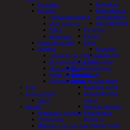
Peltisakset
Ilmapallot
Pulttisakset ja
Pihalelut
voimaleikkurit
Hiekkalaatikkolelut
vetoniittipihdit
Muut pihalelut
Puristimet
Pallot
Puukot
Vesipyssyt
Sahat
Radio-ohjattavat
Puusahat
Sisälelut
Rautasahat
Leikkiautot ja työkoneet
Työkalusarjat
Muovailuvahat ja limat
Korjaamotyökalut
Muut sisälelut
Lämmittimet
Nuket ja pehmolelut
Liimat, massat, teipit
Rakennuspalikat
Köydet ja narut
Pelit
Liimapistoolit ja
Polkupyöräily
puikot
Lukot
Liimat ja lukitteet
Retkeily
Rasvaprässit,
Keittimet ja ruokailu
massa ja
Kylmälaukut
uretaanipistoolit
Makuupussit ja alustat