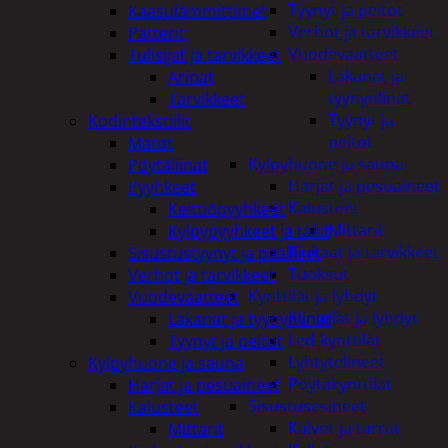
Tyynyt ja peitot
Kaasulämmittimet
Verhot ja tarvikkeet
Patterit
Vuodevaatteet
Tulisijat ja tarvikkeet
Lakanat ja
Arinat
tyynynlinat
Tarvikkeet
Tyynyt ja
Kodintekstiilit
peitot
Matot
Kylpyhuone ja sauna
Pöytäliinat
Harjat ja pesuaineet
Pyyhkeet
Kalusteet
Keittiöpyyhkeet
Mittarit
Kylpypyyhkeet ja takit
Kiukaat ja tarvikkeet
Sisustustyynyt ja päälliset
Tuoksut
Verhot ja tarvikkeet
Kynttilät ja lyhdyt
Vuodevaatteet
Kynttilät ja lyhdyt
Lakanat ja tyynynlinat
Led-kynttilät
Tyynyt ja peitot
Lyhtytelineet
Kylpyhuone ja sauna
Pöytäkynttilät
Harjat ja pesuaineet
Sisustusesineet
Kalusteet
Kalvot ja tarrat
Mittarit