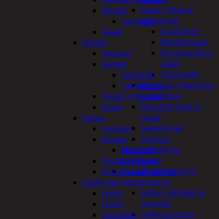
Maalit, lakat ja
Kengät
ohentimet
Sandaalit
Liuottimet
Sukat
Metallimaalit
Miehet
Spraymaalit ja
Hanskat
-lakat
Kengät
Talomaalit
Sandaalit
Muuraus, tapetointi
Talvikengät
ja laatoitus
Paidat ja housut
Pensselit telat ja
Sukat
lastat
Naiset
Sekoittimet
Hanskat
Suojaus
Kengät
Muut työkalut ja
Sandaalit
tarvikkeet
Paidat ja housut
Paineilmatyökalut ja
Sukat ja säärystimet
kompressorit
Päähineet
Letkut, liittimet ja
Hatut
pistoolit
Huivit
Letkut ja muut
Lippalakit