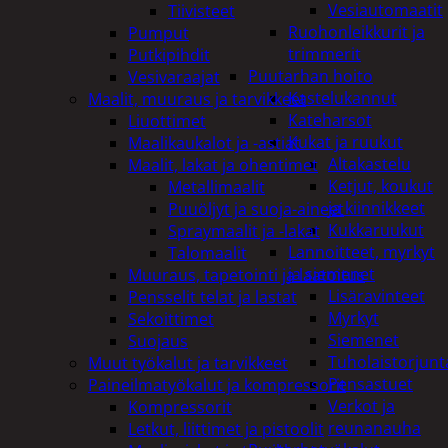
Vesiautomaatit
Tiivisteet
Ruohonleikkurit ja
Pumput
trimmerit
Putkipihdit
Puutarhan hoito
Vesivaraajat
Kastelukannut
Maalit, muuraus ja tarvikkeet
Kateharsot
Liuottimet
Kukat ja ruukut
Maalikaukalot ja -astiat
Altakastelu
Maalit, lakat ja ohentimet
Ketjut, koukut
Metallimaalit
ja kiinnikkeet
Puuöljyt ja suoja-aineet
Kukkaruukut
Spraymaalit ja -lakat
Lannoitteet, myrkyt
Talomaalit
ja siemenet
Muuraus, tapetointi ja laatoitus
Lisäravinteet
Pensselit telat ja lastat
Myrkyt
Sekoittimet
Siemenet
Suojaus
Tuholaistorjunt
Muut työkalut ja tarvikkeet
Pensastuet
Paineilmatyökalut ja kompressorit
Verkot ja
Kompressorit
reunanauha
Letkut, liittimet ja pistoolit