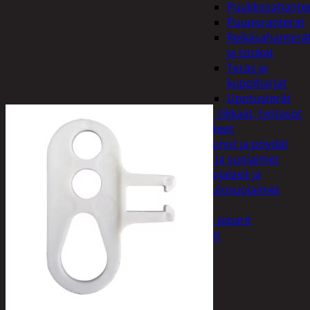
Puukkosahante
Puuporanterät
Reikäsahanterä
ja istukat
Teräs ja
kuppiharjat
Upotusterät
Telineet, tikkaat, työtasot
ja tarvikkeet
Vaunut ja pöydät
Työasut ja suojaimet
Suojalasit ja
kuulosuojaimet
Elintarvikkeet
Keksit ja piparit
Mausteet
Etsi:
Ostoskori /
0,00
€