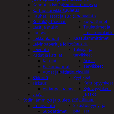
Kodin lämmitys ja
Kannut ja kanisterit
tuuletus
Kattaustarvikkeet
Ilmanvaihto
Kauhat, lastat ja sudit
Suodattimet
Kertakäyttöastiat
Tuulettimet ja
Lasit ja mukit
Ilmastointilaitte
Lautaset
Kaasulämmittimet
Leikkuulaudat
Patterit
Leivinpaperit ja foliot
Tulisijat ja
Leivonta
tarvikkeet
Padat ja kattilat
Arinat
Kattilat
Tarvikkeet
Paistinpannut
Kodintekstiilit
Vuoat ja padat
Pyyhkeet
Säilöntä
Keittiöpyyhkeet
Tiskaus
Kylpypyyhkeet
Astianpesuaineet
ja takit
vaa'at
Pöytäliinat
Kodin lämmitys ja tuuletus
Sisustustyynyt ja
Ilmanvaihto
päälliset
Suodattimet