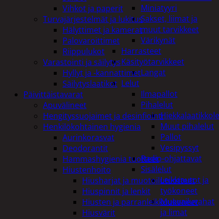
Miniatyyri
Vihkot ja paperit
Sakset, liimat ja
Turvajärjestelmät ja lukitus
muut tarvikkeet
Hälyttimet ja kamerat
Värikynät
Palovaroittimet
Harrasteet
Riippulukot
Käsityötarvikkeet
Varastointi ja säilytys
Langat
Hyllyt ja -kannattimet
Lelut
Säilytyslaatikot
Ilmapallot
Päivittäistavarat
Pihalelut
Apuvälineet
Hiekkalaatikkole
Hengityssuojaimet ja desinfiointi
Muut pihalelut
Henkilökohtainen hygienia
Pallot
Aurinkorasvat
Vesipyssyt
Deodorantit
Radio-ohjattavat
Hammashygienia tuotteet
Sisälelut
Hiustenhoito
Leikkiautot ja
Hiusharjat ja muotoilutuotteet
työkoneet
Hiuspinnit ja lenkit
Muovailuvahat
Hiusten ja parranleikkuukoneet
ja limat
Hiusvärit