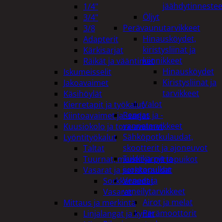
jäähdytinnestee
1/4"
Öljyt
3/4"
Perävaunutarvikkeet
3/8
Hinausköydet,
Adapterit
kiristysliinat ja
Kärkisarjat
kiinnikkeet
Räikät ja vääntimet
Hinausköydet
Iskumeisselit
Kiristysliinat ja
Jakoavaimet
tarvikkeet
Käsihöylät
Valot
Kierretapit ja työkalut
Rengas ja -
Kiintoavaimet ja -sarjat
vannetarvikkeet
Kuusiokolo ja torx-avaimet
Sähköpotkulaudat,
Lyöntityökalut
skootterit ja ajoneuvot
Taltat
Tukkikärryt ja
Tuurnat, meistit ja piirtopuikot
juontopulkat
Vasarat ja sorkkaraudat
Veneet ja
Sorkkaraudat
veneilytarvikkeet
Vasarat
Airot ja melat
Mittaus ja merkintä
Perämoottorit
Linjalangat ja kynät