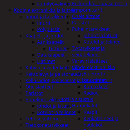
Kelloradiot, sääasemat ja
Lumityövälineet
lämpömittarit
Kodin elektroniikka ja laitteet
Oheislaitteet
Imurit ja tarvikkeet
Paristot
Imurit
Puhelintarvikkeet
Pölypussit
Johdot ja laturit
Kaapelit ja johdot
Kotelot ja telineet
Äänikaapelit
Tv-tarvikkeet ja
Liittimet
seinätelineet
Datakaapelit
Varavirtalaitteet
Liittimet
Viihde-elektroniikka
Kahvin ja vedenkeittimet
Bluetooth
Keittolevyt ja paistoraudat
kaiuttimet
Kelloradiot, sääasemat ja lämpömittarit
Kuulokkeet
Oheislaitteet
Radiot
Paristot
Koti ja sisustus
Puhelintarvikkeet
Huonekalut
Johdot ja laturit
Kaapit
Kotelot ja telineet
Kenkätelineet ja
Tehosekoittimet
naulakot
Tietokonetarvikkeet