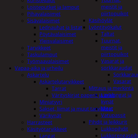
Tuurnat,
Koristevalot
meistit ja
Loisteputket ja lamput
piirtopuikot
Pihavalaisimet
Käsihöylät
Sisävalaisimet
Lyöntityökalut
Lednauhat ja listat
Taltat
Pöytävalaisimet
Tuurnat,
Yleisvalaisimet
meistit ja
Tarvikkeet
piirtopuikot
Taskulamput
Vasarat ja
Työmaavalaisimet
sorkkaraudat
Vapaa-aika ja urheilu
Sorkkarau
Askartelu
Vasarat
Askartelutarvikkeet
Mittaus ja merkintä
Tarrat
Linjalangat ja
Värityskirjat paperit ja arkit
kynät
Miniatyyri
Mitat
Sakset, liimat ja muut tarvikkeet
Vatupassit
Värikynät
Pihdit ja leikkurit
Harrasteet
Lukkopihdit
Käsityötarvikkeet
Lukkorengaspih
Langat