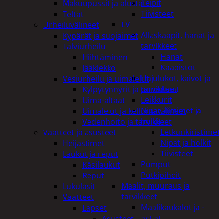
Teipit
Makuupussit ja alustat
Tiivisteet
Teltat
LVI
Urheiluvälineet
Allaskaapit, hanat ja
Kypärät ja suojaimet
tarvikkeet
Talviurheilu
Hanat
Hiihtäminen
Kaapistot
Jääkiekko
Hajulukot, kaivot ja
Vesiurheilu ja uimalelut
tarvikkeet
Kylpytynnyrit ja porealtaat
Leikkurit
Uima-altaat
Nipat, liittimet ja
Uimalelut ja kelluntavälineet
holkit
Vedenhoito ja tarvikkeet
Letkunkiristime
Vaatteet ja asusteet
Nipat ja holkit
Heijastimet
Tiivisteet
Laukut ja reput
Pumput
Käsilaukut
Putkipihdit
Reput
Maalit, muuraus ja
Lukulasit
tarvikkeet
Vaatteet
Maalikaukalot ja -
Lapset
astiat
Asusteet