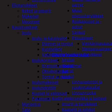
varret
Elintarvikkeet
Muut
Keksit ja piparit
siivoustarvikkeet
Makeiset
Roskapussit ja -
Mausteet
astiat
Kausituotteet
Sankot
Joulu
Pesuaineet
Joulu- ja kausivalot
Viemärinavausa
Eläimet ja tontut
Yleispesuaineet
Kyntteliköt
Eläintenruoka ja tarvikkeet
Valoketjut ja kuusenvalot
Jyrsijät
Joulukoristeet
Kissat
Kranssit ja asetelmat
Koirat
Oksakoristeet
Linnut
Tontut ja muut
Linnunpöntöt ja
Joulumakeiset
ruokintalaudat
Joulutekstiilit
Linnunruoka
Kuuset ja valopuut
Kodin elektroniikka ja laitteet
Paketointi
Imurit ja tarvikkeet
Marjastus
Kaapelit ja johdot
Talvi