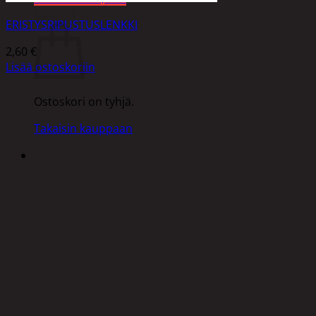
Ostoskori
ERISTYSRIPUSTUSLENKKI
2,60
€
Lisää ostoskoriin
Ostoskori on tyhjä.
Takaisin kauppaan