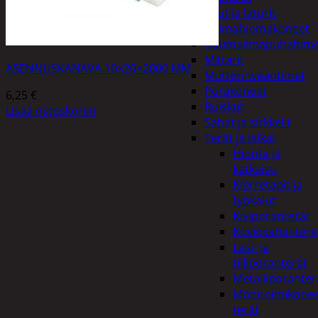
Akut ja laturit
Kulmahiomakoneet
Kuumailmapuhaltim
Mittarit
ASENNUSKANAVA 10×20×2000 MM
Mutterinvääntimet
Porakoneet
6,25
€
Ruiskut
Lisää ostoskoriin
Sahat ja sirkkelit
Terät ja laikat
Hionta ja
katkaisu
Kierretapit ja
työkalut
Kiviporanterät
Kuviosahanterä
Lasi- ja
tiiliporanterät
Metalliporanter
Monitoimikone
terät