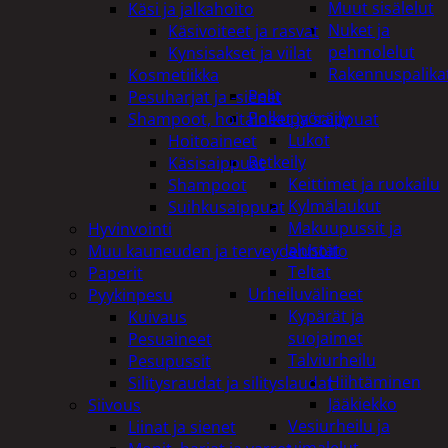
Muut sisälelut
Käsi ja jalkahoito
Nuket ja
Käsivoiteet ja rasvat
pehmolelut
Kynsisakset ja viilat
Rakennuspalika
Kosmetiikka
Pelit
Pesuharjat ja -sienet
Polkupyöräily
Shampoot, hoitaineet ja saippuat
Lukot
Hoitoaineet
Retkeily
Käsisaippuat
Keittimet ja ruokailu
Shampoot
Kylmälaukut
Suihkusaippuat
Makuupussit ja
Hyvinvointi
alustat
Muu kauneuden ja terveydenhoito
Teltat
Paperit
Urheiluvälineet
Pyykinpesu
Kypärät ja
Kuivaus
suojaimet
Pesuaineet
Talviurheilu
Pesupussit
Hiihtäminen
Silitysraudat ja silityslaudat
Jääkiekko
Siivous
Vesiurheilu ja
Liinat ja sienet