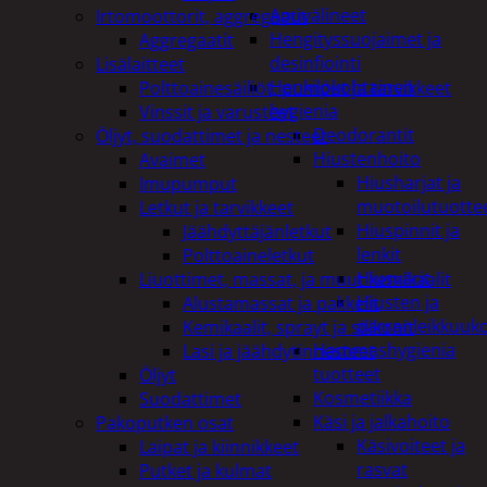
Apuvälineet
Irtomoottorit, aggregaatit
Hengityssuojaimet ja
Aggregaatit
desinfiointi
Lisälaitteet
Henkilökohtainen
Polttoainesäiliöt, pumput ja tarvikkeet
hygienia
Vinssit ja varusteet
Deodorantit
Öljyt, suodattimet ja nesteet
Hiustenhoito
Avaimet
Hiusharjat ja
Imupumput
muotoilutuotte
Letkut ja tarvikkeet
Hiuspinnit ja
Jäähdyttäjänletkut
lenkit
Polttoaineletkut
Hiusvärit
Liuottimet, massat, ja muut kemikaalit
Hiusten ja
Alustamassat ja pakkelit
parranleikkuuk
Kemikaalit, sprayt ja silikonit
Hammashygienia
Lasi ja jäähdytinnesteet
tuotteet
Öljyt
Kosmetiikka
Suodattimet
Käsi ja jalkahoito
Pakoputken osat
Käsivoiteet ja
Laipat ja kiinnikkeet
rasvat
Putket ja kulmat