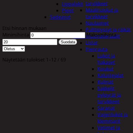
tarvikkeet
Lippalakit
Maaliruiskut ja
Pipot
tarvikkeet
Sadeasut
Naulaimet
Etsi hinnan mukaan
Pulttipyssyt ja räikät
Minimihinta
Maksimihinta
Rakennusmateriaalit
Listat
Suodata
Pienrauta
Lukot ja
Näytetään tulokset 1–12 / 69
hakaset
Koukut
Kalustejalat
Kulmat
Sakkelit,
pylpyrät ja
tarvikkeet
Saranat
Vaijerilukot ja
klemmarit
Vetimet ja