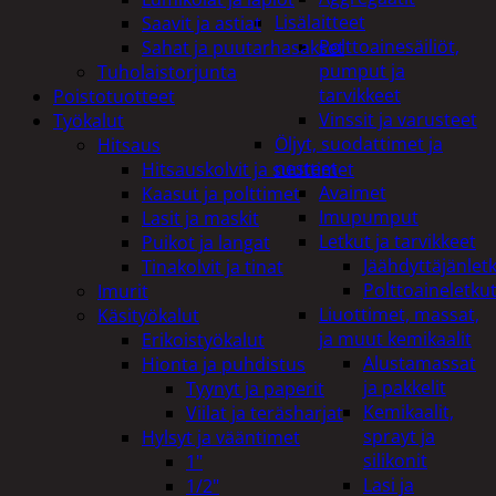
Lisälaitteet
Saavit ja astiat
Polttoainesäiliöt,
Sahat ja puutarhasakset
pumput ja
Tuholaistorjunta
tarvikkeet
Poistotuotteet
Vinssit ja varusteet
Työkalut
Öljyt, suodattimet ja
Hitsaus
nesteet
Hitsauskolvit ja suuttimet
Avaimet
Kaasut ja polttimet
Imupumput
Lasit ja maskit
Letkut ja tarvikkeet
Puikot ja langat
Jäähdyttäjänlet
Tinakolvit ja tinat
Polttoaineletku
Imurit
Liuottimet, massat,
Käsityökalut
ja muut kemikaalit
Erikoistyökalut
Alustamassat
Hionta ja puhdistus
ja pakkelit
Tyynyt ja paperit
Kemikaalit,
Viilat ja teräsharjat
sprayt ja
Hylsyt ja vääntimet
silikonit
1"
Lasi ja
1/2"