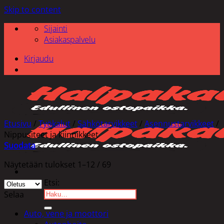
Skip to content
Sijainti
Asiakaspalvelu
Kirjaudu
Etusivu
/
Työkalut
/
Sähkötarvikkeet
/
Asennustarvikkeet
/
Nippusiteet ja kiinnikkeet
Suodata
Näytetään tulokset 1–12 / 69
Etsi:
Selaa
Auto, vene ja moottori