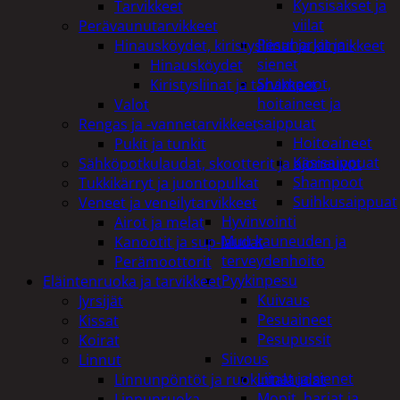
Kynsisakset ja
Tarvikkeet
viilat
Perävaunutarvikkeet
Pesuharjat ja -
Hinausköydet, kiristysliinat ja kiinnikkeet
sienet
Hinausköydet
Shampoot,
Kiristysliinat ja tarvikkeet
hoitaineet ja
Valot
saippuat
Rengas ja -vannetarvikkeet
Hoitoaineet
Pukit ja tunkit
Käsisaippuat
Sähköpotkulaudat, skootterit ja ajoneuvot
Shampoot
Tukkikärryt ja juontopulkat
Suihkusaippuat
Veneet ja veneilytarvikkeet
Hyvinvointi
Airot ja melat
Muu kauneuden ja
Kanootit ja sup-laudat
terveydenhoito
Perämoottorit
Pyykinpesu
Eläintenruoka ja tarvikkeet
Kuivaus
Jyrsijät
Pesuaineet
Kissat
Pesupussit
Koirat
Siivous
Linnut
Liinat ja sienet
Linnunpöntöt ja ruokintalaudat
Mopit, harjat ja
Linnunruoka