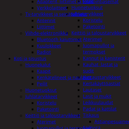
Peilit
Adapterit, liittimet ja telakointiasemat
Huonetuoksut
Verkkolaitteet
Juhlatarvikkeet
Tv-tarvikkeet ja seinätelineet
Koristelu
Antennit
Paketointi
Liittimet
Keittiö ja taloustarvikkeet
Viihde-elektroniikka
Aterimet
Bluetooth kaiuttimet
Juomapullot ja
Kuulokkeet
termokset
Radiot
Kannut ja kanisterit
Koti ja sisustus
Kauhat, lastat ja
Huonekalut
sudit
Kaapit
Kattaustarvikkeet
Kenkätelineet ja naulakot
Kertakäyttöastiat
Peilit
Lautaset
Huonetuoksut
Lasit ja mukit
Juhlatarvikkeet
Leikkuulaudat
Koristelu
Padat ja kattilat
Paketointi
Tiskaus
Keittiö ja taloustarvikkeet
Astianpesuaine
Aterimet
Säilöntä
Juomapullot ja termokset