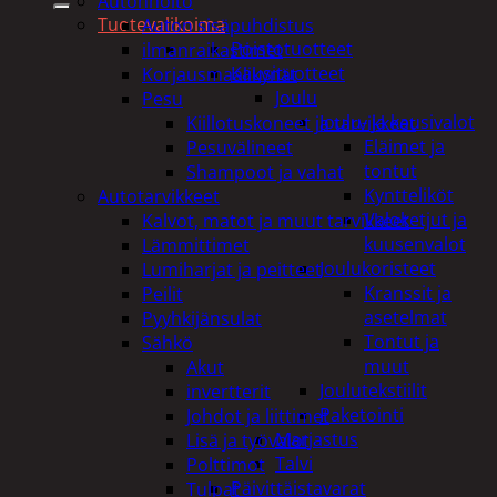
Autonhoito
Tuotevalikoima
Auton sisäpuhdistus
Poistotuotteet
ilmanraikastimet
Kausituotteet
Korjausmaalikynät
Joulu
Pesu
Joulu- ja kausivalot
Kiillotuskoneet ja tarvikkeet
Eläimet ja
Pesuvälineet
tontut
Shampoot ja vahat
Kyntteliköt
Autotarvikkeet
Valoketjut ja
Kalvot, matot ja muut tarvikkeet
kuusenvalot
Lämmittimet
Joulukoristeet
Lumiharjat ja peitteet
Kranssit ja
Peilit
asetelmat
Pyyhkijänsulat
Tontut ja
Sähkö
muut
Akut
Joulutekstiilit
invertterit
Paketointi
Johdot ja liittimet
Marjastus
Lisä ja työvalot
Talvi
Polttimot
Päivittäistavarat
Tulpat