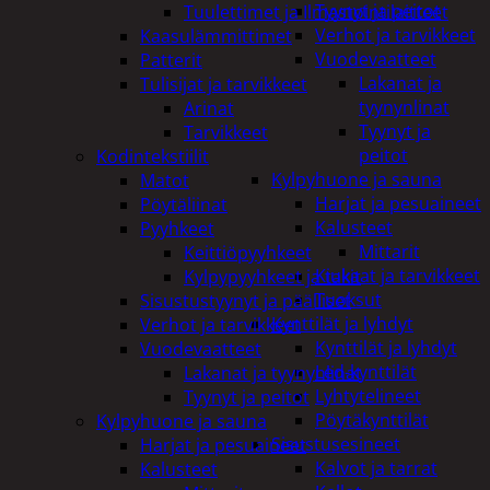
Tyynyt ja peitot
Tuulettimet ja Ilmastointilaitteet
Verhot ja tarvikkeet
Kaasulämmittimet
Vuodevaatteet
Patterit
Lakanat ja
Tulisijat ja tarvikkeet
tyynynlinat
Arinat
Tyynyt ja
Tarvikkeet
peitot
Kodintekstiilit
Kylpyhuone ja sauna
Matot
Harjat ja pesuaineet
Pöytäliinat
Kalusteet
Pyyhkeet
Mittarit
Keittiöpyyhkeet
Kiukaat ja tarvikkeet
Kylpypyyhkeet ja takit
Tuoksut
Sisustustyynyt ja päälliset
Kynttilät ja lyhdyt
Verhot ja tarvikkeet
Kynttilät ja lyhdyt
Vuodevaatteet
Led-kynttilät
Lakanat ja tyynynlinat
Lyhtytelineet
Tyynyt ja peitot
Pöytäkynttilät
Kylpyhuone ja sauna
Sisustusesineet
Harjat ja pesuaineet
Kalvot ja tarrat
Kalusteet