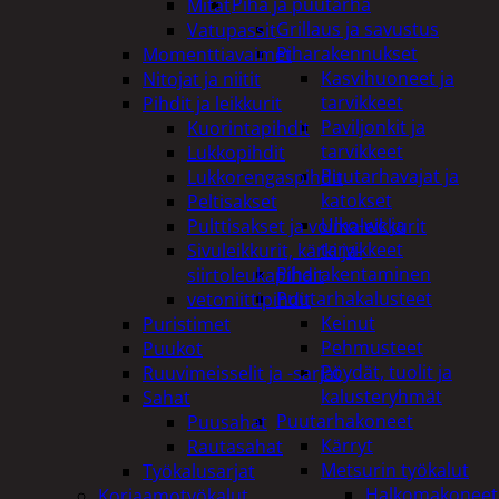
Piha ja puutarha
Mitat
Grillaus ja savustus
Vatupassit
Piharakennukset
Momenttiavaimet
Kasvihuoneet ja
Nitojat ja niitit
tarvikkeet
Pihdit ja leikkurit
Paviljonkit ja
Kuorintapihdit
tarvikkeet
Lukkopihdit
Puutarhavajat ja
Lukkorengaspihdit
katokset
Peltisakset
Ulko-wc ja
Pulttisakset ja voimaleikkurit
tarvikkeet
Sivuleikkurit, kärki ja-
Piharakentaminen
siirtoleukapihdit
Puutarhakalusteet
vetoniittipihdit
Keinut
Puristimet
Pehmusteet
Puukot
Pöydät, tuolit ja
Ruuvimeisselit ja -sarjat
kalusteryhmät
Sahat
Puutarhakoneet
Puusahat
Kärryt
Rautasahat
Metsurin työkalut
Työkalusarjat
Halkomakoneet
Korjaamotyökalut