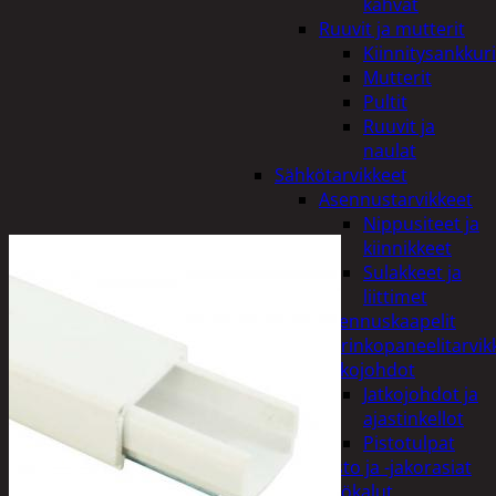
kahvat
Ruuvit ja mutterit
Kiinnitysankkuri
Mutterit
Pultit
Ruuvit ja
naulat
Sähkötarvikkeet
Asennustarvikkeet
Nippusiteet ja
kiinnikkeet
Sulakkeet ja
liittimet
Asennuskaapelit
Aurinkopaneelitarvik
Jatkojohdot
Jatkojohdot ja
ajastinkellot
Pistotulpat
Pisto ja -jakorasiat
Sähkötyökalut