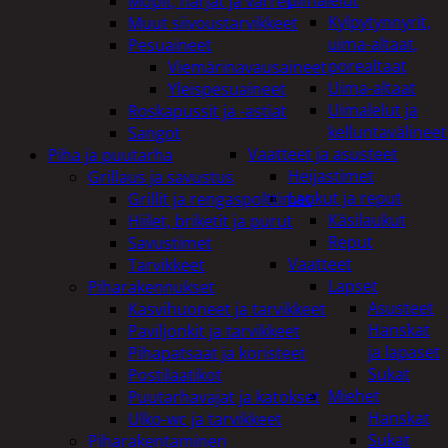
uimalelut
Mopit, harjat ja varret
Kylpytynnyrit,
Muut siivoustarvikkeet
uima-altaat,
Pesuaineet
porealtaat
Viemärinavausaineet
Uima-altaat
Yleispesuaineet
Uimalelut ja
Roskapussit ja -astiat
kelluntavälineet
Sangot
Vaatteet ja asusteet
Piha ja puutarha
Heijastimet
Grillaus ja savustus
Laukut ja reput
Grillit ja rengaspolttimet
Käsilaukut
Hiilet, briketit ja purut
Reput
Savustimet
Vaatteet
Tarvikkeet
Lapset
Piharakennukset
Asusteet
Kasvihuoneet ja tarvikkeet
Hanskat
Paviljonkit ja tarvikkeet
ja lapaset
Pihapatsaat ja koristeet
Sukat
Postilaatikot
Miehet
Puutarhavajat ja katokset
Hanskat
Ulko-wc ja tarvikkeet
Sukat
Piharakentaminen