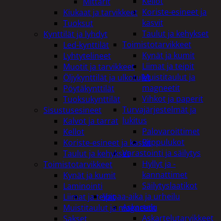
Kellot
Mittarit
Koriste-esineet ja
Kiukaat ja tarvikkeet
kasvit
Tuoksut
Taulut ja kehykset
Kynttilät ja lyhdyt
Toimistotarvikkeet
Led-kynttilät
Kynät ja kumit
Lyhtytelineet
Liimat ja teipit
Muotit ja tarvikkeet
Muistitaulut ja
Öljykynttilät ja ulkotulet
magneetit
Pöytäkynttilät
Vihkot ja paperit
Tuoksukynttilät
Turvajärjestelmät ja
Sisustusesineet
lukitus
Kalvot ja tarrat
Palovaroittimet
Kellot
Riippulukot
Koriste-esineet ja kasvit
Varastointi ja säilytys
Taulut ja kehykset
Hyllyt ja -
Toimistotarvikkeet
kannattimet
Kynät ja kumit
Säilytyslaatikot
Laminointi
Vapaa-aika ja urheilu
Liimat ja teipit
Askartelu
Muistitaulut ja magneetit
Askartelutarvikkeet
Sakset