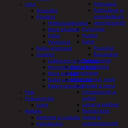
Peltisakset
Lelut
Pulttisakset ja
Ilmapallot
voimaleikkurit
Pihalelut
vetoniittipihdit
Hiekkalaatikkolelut
Puristimet
Muut pihalelut
Puukot
Pallot
Sahat
Vesipyssyt
Puusahat
Radio-ohjattavat
Rautasahat
Sisälelut
Työkalusarjat
Leikkiautot ja työkoneet
Korjaamotyökalut
Muovailuvahat ja limat
Lämmittimet
Muut sisälelut
Liimat, massat, teipit
Nuket ja pehmolelut
Köydet ja narut
Rakennuspalikat
Liimapistoolit ja
Pelit
puikot
Polkupyöräily
Liimat ja lukitteet
Lukot
Rasvaprässit,
Retkeily
massa ja
Keittimet ja ruokailu
uretaanipistoolit
Kylmälaukut