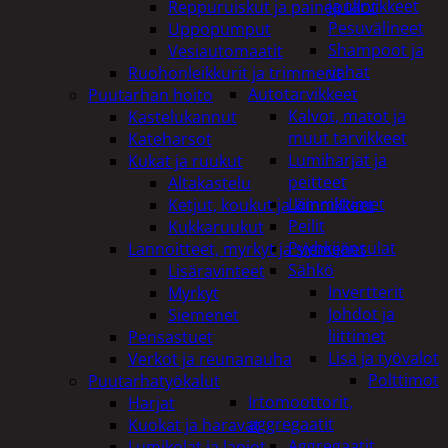
ja tarvikkeet
Reppuruiskut ja painepullot
Pesuvälineet
Uppopumput
Shampoot ja
Vesiautomaatit
vahat
Ruohonleikkurit ja trimmerit
Autotarvikkeet
Puutarhan hoito
Kalvot, matot ja
Kastelukannut
muut tarvikkeet
Kateharsot
Lumiharjat ja
Kukat ja ruukut
peitteet
Altakastelu
Lämmittimet
Ketjut, koukut ja kiinnikkeet
Peilit
Kukkaruukut
Pyyhkijänsulat
Lannoitteet, myrkyt ja siemenet
Sähkö
Lisäravinteet
Invertterit
Myrkyt
Johdot ja
Siemenet
liittimet
Pensastuet
Lisä ja työvalot
Verkot ja reunanauha
Polttimot
Puutarhatyökalut
Irtomoottorit,
Harjat
aggregaatit
Kuokat ja haravat
Aggregaatit
Lumikolat ja lapiot