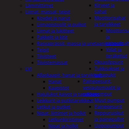
Kirveet ja
Lämmittimet
sahat
Liimat, massat, teipit
Moottorisahat
Köydet ja narut
ja tarvikkeet
Liimapistoolit ja puikot
Moottoris
Liimat ja lukitteet
ja
Pakkelit ja kitit
raivaussa
Rasvaprässit, massa ja uretaanipistoolit
Viilat ja
Teipit
teräketjut
Tiivisteet
Oksasilppurit
Tiivistemassat
Tukkisakset ja
LVI
sahapukit
Allaskaapit, hanat ja tarvikkeet
Painepesurit,
Hanat
vesiautomaatit ja
Kaapistot
uppopumput
Hajulukot kaivot ja tarvikkeet
Muut pumput
Leikkurit ja putkitarvikkeet
Painepesurit
Letkut ja putket
Reppuruiskut
Nipat, liittimet ja holkit
ja painepullot
Letkunkiristimet
Uppopumput
Nipat ja holkit