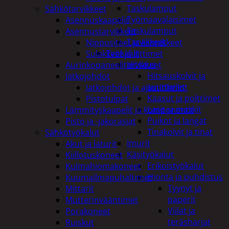
Taskulamput
Sähkötarvikkeet
Työmaavalaisimet
Asennuskaapelit
Taskulamput
Asennustarvikkeet
Tarvikkeet
Nippusiteet ja kiinnikkeet
Työkalut
Sulakkeet ja liittimet
Hitsaus
Aurinkopaneelitarvikkeet
Hitsauskolvit ja
Jatkojohdot
suuttimet
Jatkojohdot ja ajastinkellot
Kaasut ja polttimet
Pistotulpat
Lasit ja maskit
Lämmityskaapelit ja komponentit
Puikot ja langat
Pisto ja -jakorasiat
Tinakolvit ja tinat
Sähkötyökalut
Imurit
Akut ja laturit
Käsityökalut
Kiillotuskoneet
Erikoistyökalut
Kulmahiomakoneet
Hionta ja puhdistus
Kuumailmapuhaltimet
Tyynyt ja
Mittarit
paperit
Mutterinvääntimet
Viilat ja
Porakoneet
teräsharjat
Ruiskut