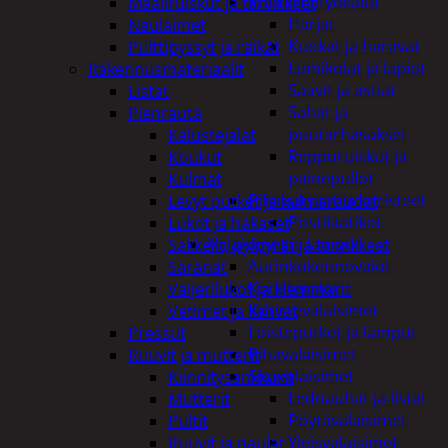
Puutarhatyökalut
Maaliruiskut ja tarvikkeet
Harjat
Naulaimet
Kuokat ja haravat
Pulttipyssyt ja räikät
Lumikolat ja lapiot
Rakennusmateriaalit
Saavit ja astiat
Listat
Sahat ja
Pienrauta
puutarhasakset
Kalustejalat
Reppuruiskut ja
Koukut
painepullot
Kulmat
Pihapatsaat ja koristeet
Levyt putket ja kulmaraudat
Postilaatikot
Lukot ja hakaset
Valaisimet ja lamput
Sakkelit, pylpyrät ja tarvikkeet
Aurinkokennovalot
Saranat
Koristevalot
Vaijerilukot ja klemmarit
Koristevalaisimet
Vetimet ja kahvat
Loisteputket ja lamput
Pressut
Pihavalaisimet
Ruuvit ja mutterit
Sisävalaisimet
Kiinnitysankkurit
Lednauhat ja listat
Mutterit
Pöytävalaisimet
Pultit
Yleisvalaisimet
Ruuvit ja naulat