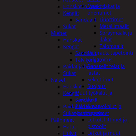
Maalit, lakat ja
Hanskat ja lapaset
ohentimet
Kengät
Liuottimet
Sandaalit
Metallimaalit
Sukat
Spraymaalit ja
Miehet
-lakat
Hanskat
Talomaalit
Kengät
Muuraus, tapetointi
Sandaalit
ja laatoitus
Talvikengät
Pensselit telat ja
Paidat ja housut
lastat
Sukat
Sekoittimet
Naiset
Suojaus
Hanskat
Muut työkalut ja
Kengät
tarvikkeet
Sandaalit
Paineilmatyökalut ja
Paidat ja housut
kompressorit
Sukat ja säärystimet
Letkut, liittimet ja
Päähineet
pistoolit
Hatut
Letkut ja muut
Huivit