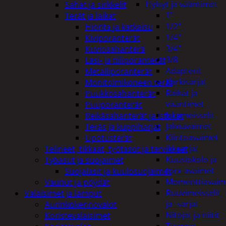
Hylsyt ja vääntimet
Sahat ja sirkkelit
1"
Terät ja laikat
1/2"
Hionta ja katkaisu
1/4"
Kiviporanterät
3/4"
Kuviosahanterä
3/8
Lasi- ja tiiliporanterät
Adapterit
Metalliporanterät
Kärkisarjat
Monitoimikoneen terät
Räikät ja
Puukkosahanterät
vääntimet
Puuporanterät
Iskumeisselit
Reikäsahanterät ja istukat
Jakoavaimet
Teräs ja kuppiharjat
Kiintoavaimet
Upotusterät
ja -sarjat
Telineet, tikkaat, työtasot ja tarvikkeet
Kuusiokolo ja
Työasut ja suojaimet
torx-avaimet
Suojalasit ja kuulosuojaimet
Momenttiavaim
Vaunut ja pöydät
Ruuvimeisselit
Valaisimet ja lamput
ja -sarjat
Aurinkokennovalot
Nitojat ja niitit
Koristevalaisimet