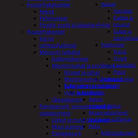
Naiset
Puutarhakalusteet
Hanskat
Keinut
Paidat ja
Pehmusteet
housut
Pöydät, tuolit ja kalusteryhmät
Sukat ja
Puutarhakoneet
säärystim
Kärryt
Päähineet
Lehtipuhaltimet
Hatut
Metsurin työkalut
Huivit
Halkomakoneet
Lippalakit
Moottorisahat ja tarvikkeet
Pipot
Kirveet ja sahat
Sadeasut
Moottorisahat ja raivaussahat
Auto, vene ja moottori
Tukkisakset ja sahapukit
Autonhoito
Viilat ja teräketjut
Auton
Oksasilppurit
sisäpuhdistus
Painepesurit, vesiautomaatit ja
Ilmanraikastimet
uppopumput
Korjausmaalikynät
Letkut ja muut tarvikkeet
Pesu
Muut pumput
Kiillotuskoneet
Painepesurit