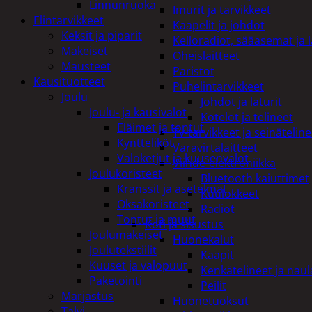
Linnunruoka
Imurit ja tarvikkeet
Elintarvikkeet
Kaapelit ja johdot
Keksit ja piparit
Kelloradiot, sääasemat ja 
Makeiset
Oheislaitteet
Mausteet
Paristot
Kausituotteet
Puhelintarvikkeet
Joulu
Johdot ja laturit
Joulu- ja kausivalot
Kotelot ja telineet
Eläimet ja tontut
Tv-tarvikkeet ja seinäteline
Kyntteliköt
Varavirtalaitteet
Valoketjut ja kuusenvalot
Viihde-elektroniikka
Joulukoristeet
Bluetooth kaiuttimet
Kranssit ja asetelmat
Kuulokkeet
Oksakoristeet
Radiot
Tontut ja muut
Koti ja sisustus
Joulumakeiset
Huonekalut
Joulutekstiilit
Kaapit
Kuuset ja valopuut
Kenkätelineet ja naul
Paketointi
Peilit
Marjastus
Huonetuoksut
Talvi