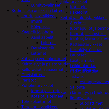
Juhlatarvikkeet
Lumityövälineet
Koristelu
Kodin elektroniikka ja laitteet
Paketointi
Imurit ja tarvikkeet
Keittiö ja taloustarvikkeet
Imurit
Aterimet
Pölypussit
Juomapullot ja termo
Kaapelit ja johdot
Kannut ja kanisterit
Äänikaapelit
Kauhat, lastat ja sudi
Liittimet
Kattaustarvikkeet
Datakaapelit
Kertakäyttöastiat
Liittimet
Lautaset
Kahvin ja vedenkeittimet
Lasit ja mukit
Keittolevyt ja paistoraudat
Leikkuulaudat
Kelloradiot, sääasemat ja lämpömittarit
Padat ja kattilat
Oheislaitteet
Tiskaus
Paristot
Astianpesuaine
Puhelintarvikkeet
Säilöntä
Johdot ja laturit
Kodin lämmitys ja tuuletu
Kotelot ja telineet
Ilmanvaihto
Tehosekoittimet
Suodattimet
Tietokonetarvikkeet
Tuulettimet ja I