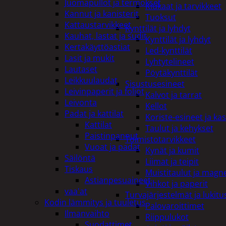
Juomapullot ja termokset
Kiukaat ja tarvikkeet
Kannut ja kanisterit
Tuoksut
Kattaustarvikkeet
Kynttilät ja lyhdyt
Kauhat, lastat ja sudit
Kynttilät ja lyhdyt
Kertakäyttöastiat
Led-kynttilät
Lasit ja mukit
Lyhtytelineet
Lautaset
Pöytäkynttilät
Leikkuulaudat
Sisustusesineet
Leivinpaperit ja foliot
Kalvot ja tarrat
Leivonta
Kellot
Padat ja kattilat
Koriste-esineet ja kas
Kattilat
Taulut ja kehykset
Paistinpannut
Toimistotarvikkeet
Vuoat ja padat
Kynät ja kumit
Säilöntä
Liimat ja teipit
Tiskaus
Muistitaulut ja magne
Astianpesuaineet
Vihkot ja paperit
vaa'at
Turvajärjestelmät ja lukitu
Kodin lämmitys ja tuuletus
Palovaroittimet
Ilmanvaihto
Riippulukot
Suodattimet