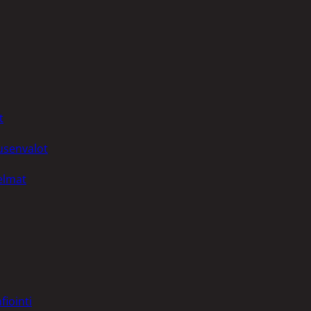
t
uusenvalot
telmat
fiointi