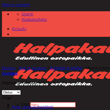
Skip to content
Sijainti
Asiakaspalvelu
Kirjaudu
Etusivu
/
Koti ja sisustus
/
Kynttilät ja lyhdyt
/
Muotit ja tar
Suodata
Näytetään tulokset 1–12 / 27
Selaa
Etsi:
Auto, vene ja moottori