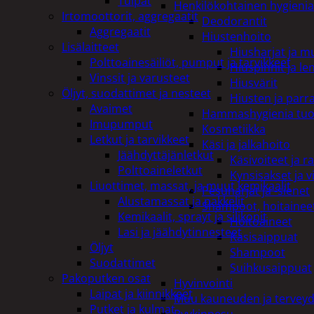
Tulpat
Henkilökohtainen hygienia
Irtomoottorit, aggregaatit
Deodorantit
Aggregaatit
Hiustenhoito
Lisälaitteet
Hiusharjat ja m
Polttoainesäiliöt, pumput ja tarvikkeet
Hiuspinnit ja len
Vinssit ja varusteet
Hiusvärit
Öljyt, suodattimet ja nesteet
Hiusten ja parr
Avaimet
Hammashygienia tuo
Imupumput
Kosmetiikka
Letkut ja tarvikkeet
Käsi ja jalkahoito
Jäähdyttäjänletkut
Käsivoiteet ja r
Polttoaineletkut
Kynsisakset ja vi
Liuottimet, massat, ja muut kemikaalit
Pesuharjat ja -sienet
Alustamassat ja pakkelit
Shampoot, hoitaineet
Kemikaalit, sprayt ja silikonit
Hoitoaineet
Lasi ja jäähdytinnesteet
Käsisaippuat
Öljyt
Shampoot
Suodattimet
Suihkusaippuat
Pakoputken osat
Hyvinvointi
Laipat ja kiinnikkeet
Muu kauneuden ja tervey
Putket ja kulmat