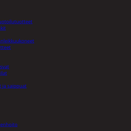
uotoilutuotteet
kit
anleikkuukoneet
tteet
asvat
ilat
 ja saippuat
denhoito