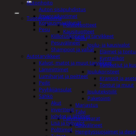
Autonhoito
Auton sisäpuhdistus
ilmanraikastimet
Tuotevalikoima
Korjausmaalikynät
Poistotuotteet
Pesu
Kausituotteet
Kiillotuskoneet ja tarvikkeet
Joulu
Pesuvälineet
Joulu- ja kausivalot
Shampoot ja vahat
Eläimet ja tontu
Autotarvikkeet
Kyntteliköt
Kalvot, matot ja muut tarvikkeet
Valoketjut ja k
Lämmittimet
Joulukoristeet
Lumiharjat ja peitteet
Kranssit ja ase
Peilit
Tontut ja muut
Pyyhkijänsulat
Joulutekstiilit
Sähkö
Paketointi
Akut
Marjastus
invertterit
Talvi
Johdot ja liittimet
Päivittäistavarat
Lisä ja työvalot
Apuvälineet
Polttimot
Hengityssuojaimet ja desin