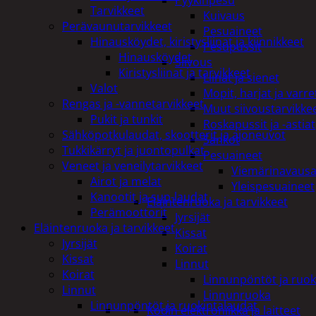
Pyykinpesu
Tarvikkeet
Kuivaus
Perävaunutarvikkeet
Pesuaineet
Hinausköydet, kiristysliinat ja kiinnikkeet
Pesupussit
Hinausköydet
Siivous
Kiristysliinat ja tarvikkeet
Liinat ja sienet
Valot
Mopit, harjat ja varre
Rengas ja -vannetarvikkeet
Muut siivoustarvikke
Pukit ja tunkit
Roskapussit ja -astiat
Sähköpotkulaudat, skootterit ja ajoneuvot
Sankot
Tukkikärryt ja juontopulkat
Pesuaineet
Veneet ja veneilytarvikkeet
Viemärinavausa
Airot ja melat
Yleispesuaineet
Kanootit ja sup-laudat
Eläintenruoka ja tarvikkeet
Perämoottorit
Jyrsijät
Eläintenruoka ja tarvikkeet
Kissat
Jyrsijät
Koirat
Kissat
Linnut
Koirat
Linnunpöntöt ja ruok
Linnut
Linnunruoka
Linnunpöntöt ja ruokintalaudat
Kodin elektroniikka ja laitteet