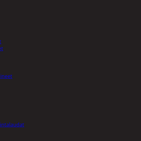
t
et
ineet
intalaudat