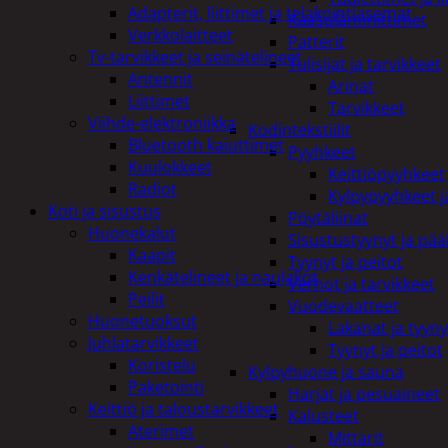
Adapterit, liittimet ja telakointiasemat
Kaasulämmittimet
Verkkolaitteet
Patterit
Tv-tarvikkeet ja seinätelineet
Tulisijat ja tarvikkeet
Antennit
Arinat
Liittimet
Tarvikkeet
Viihde-elektroniikka
Kodintekstiilit
Bluetooth kaiuttimet
Pyyhkeet
Kuulokkeet
Keittiöpyyhkeet
Radiot
Kylpypyyhkeet ja
Koti ja sisustus
Pöytäliinat
Huonekalut
Sisustustyynyt ja pääl
Kaapit
Tyynyt ja peitot
Kenkätelineet ja naulakot
Verhot ja tarvikkeet
Peilit
Vuodevaatteet
Huonetuoksut
Lakanat ja tyyny
Juhlatarvikkeet
Tyynyt ja peitot
Koristelu
Kylpyhuone ja sauna
Paketointi
Harjat ja pesuaineet
Keittiö ja taloustarvikkeet
Kalusteet
Aterimet
Mittarit