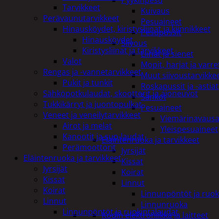
Pyykinpesu
Tarvikkeet
Kuivaus
Perävaunutarvikkeet
Pesuaineet
Hinausköydet, kiristysliinat ja kiinnikkeet
Pesupussit
Hinausköydet
Siivous
Kiristysliinat ja tarvikkeet
Liinat ja sienet
Valot
Mopit, harjat ja varre
Rengas ja -vannetarvikkeet
Muut siivoustarvikke
Pukit ja tunkit
Roskapussit ja -astiat
Sähköpotkulaudat, skootterit ja ajoneuvot
Sankot
Tukkikärryt ja juontopulkat
Pesuaineet
Veneet ja veneilytarvikkeet
Viemärinavausa
Airot ja melat
Yleispesuaineet
Kanootit ja sup-laudat
Eläintenruoka ja tarvikkeet
Perämoottorit
Jyrsijät
Eläintenruoka ja tarvikkeet
Kissat
Jyrsijät
Koirat
Kissat
Linnut
Koirat
Linnunpöntöt ja ruok
Linnut
Linnunruoka
Linnunpöntöt ja ruokintalaudat
Kodin elektroniikka ja laitteet