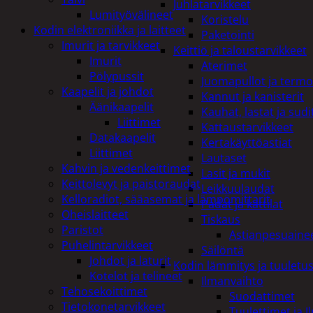
Juhlatarvikkeet
Lumityövälineet
Koristelu
Kodin elektroniikka ja laitteet
Paketointi
Imurit ja tarvikkeet
Keittiö ja taloustarvikkeet
Imurit
Aterimet
Pölypussit
Juomapullot ja termo
Kaapelit ja johdot
Kannut ja kanisterit
Äänikaapelit
Kauhat, lastat ja sudi
Liittimet
Kattaustarvikkeet
Datakaapelit
Kertakäyttöastiat
Liittimet
Lautaset
Kahvin ja vedenkeittimet
Lasit ja mukit
Keittolevyt ja paistoraudat
Leikkuulaudat
Kelloradiot, sääasemat ja lämpömittarit
Padat ja kattilat
Oheislaitteet
Tiskaus
Paristot
Astianpesuaine
Puhelintarvikkeet
Säilöntä
Johdot ja laturit
Kodin lämmitys ja tuuletu
Kotelot ja telineet
Ilmanvaihto
Tehosekoittimet
Suodattimet
Tietokonetarvikkeet
Tuulettimet ja I