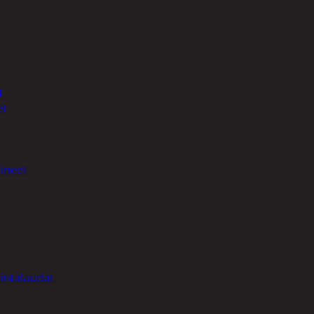
t
et
ineet
intalaudat