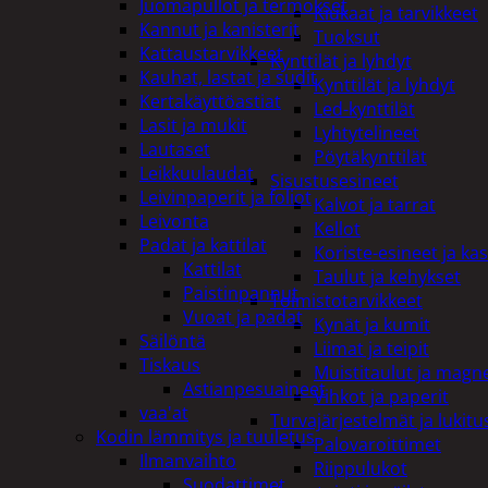
Juomapullot ja termokset
Kiukaat ja tarvikkeet
Kannut ja kanisterit
Tuoksut
Kattaustarvikkeet
Kynttilät ja lyhdyt
Kauhat, lastat ja sudit
Kynttilät ja lyhdyt
Kertakäyttöastiat
Led-kynttilät
Lasit ja mukit
Lyhtytelineet
Lautaset
Pöytäkynttilät
Leikkuulaudat
Sisustusesineet
Leivinpaperit ja foliot
Kalvot ja tarrat
Leivonta
Kellot
Padat ja kattilat
Koriste-esineet ja kas
Kattilat
Taulut ja kehykset
Paistinpannut
Toimistotarvikkeet
Vuoat ja padat
Kynät ja kumit
Säilöntä
Liimat ja teipit
Tiskaus
Muistitaulut ja magne
Astianpesuaineet
Vihkot ja paperit
vaa'at
Turvajärjestelmät ja lukitu
Kodin lämmitys ja tuuletus
Palovaroittimet
Ilmanvaihto
Riippulukot
Suodattimet