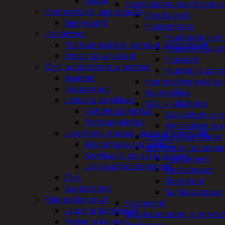
Tulpat
Henkilökohtainen hygienia
Irtomoottorit, aggregaatit
Deodorantit
Aggregaatit
Hiustenhoito
Lisälaitteet
Hiusharjat ja m
Polttoainesäiliöt, pumput ja tarvikkeet
Hiuspinnit ja len
Vinssit ja varusteet
Hiusvärit
Öljyt, suodattimet ja nesteet
Hiusten ja parr
Avaimet
Hammashygienia tuo
Imupumput
Kosmetiikka
Letkut ja tarvikkeet
Käsi ja jalkahoito
Jäähdyttäjänletkut
Käsivoiteet ja r
Polttoaineletkut
Kynsisakset ja vi
Liuottimet, massat, ja muut kemikaalit
Pesuharjat ja -sienet
Alustamassat ja pakkelit
Shampoot, hoitaineet
Kemikaalit, sprayt ja silikonit
Hoitoaineet
Lasi ja jäähdytinnesteet
Käsisaippuat
Öljyt
Shampoot
Suodattimet
Suihkusaippuat
Pakoputken osat
Hyvinvointi
Laipat ja kiinnikkeet
Muu kauneuden ja tervey
Putket ja kulmat