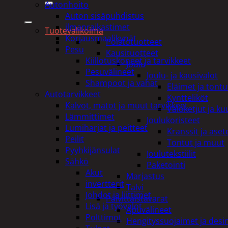
Autonhoito
Auton sisäpuhdistus
ilmanraikastimet
Tuotevalikoima
Korjausmaalikynät
Poistotuotteet
Pesu
Kausituotteet
Kiillotuskoneet ja tarvikkeet
Joulu
Pesuvälineet
Joulu- ja kausivalot
Shampoot ja vahat
Eläimet ja tontu
Autotarvikkeet
Kyntteliköt
Kalvot, matot ja muut tarvikkeet
Valoketjut ja k
Lämmittimet
Joulukoristeet
Lumiharjat ja peitteet
Kranssit ja ase
Peilit
Tontut ja muut
Pyyhkijänsulat
Joulutekstiilit
Sähkö
Paketointi
Akut
Marjastus
invertterit
Talvi
Johdot ja liittimet
Päivittäistavarat
Lisä ja työvalot
Apuvälineet
Polttimot
Hengityssuojaimet ja desin