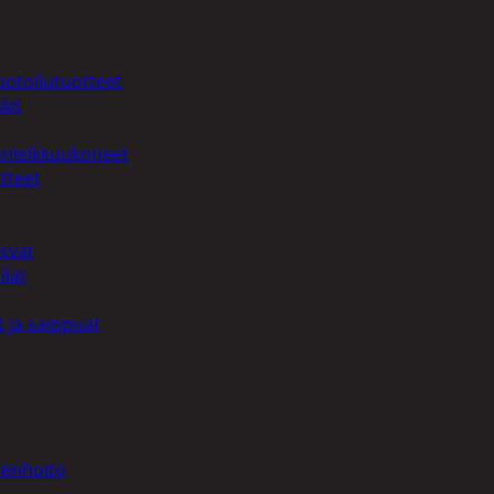
uotoilutuotteet
kit
anleikkuukoneet
tteet
asvat
ilat
 ja saippuat
denhoito