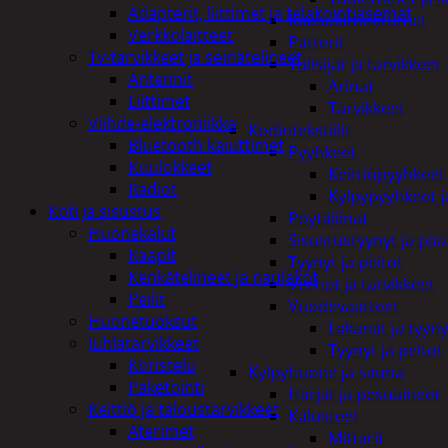
Adapterit, liittimet ja telakointiasemat
Kaasulämmittimet
Verkkolaitteet
Patterit
Tv-tarvikkeet ja seinätelineet
Tulisijat ja tarvikkeet
Antennit
Arinat
Liittimet
Tarvikkeet
Viihde-elektroniikka
Kodintekstiilit
Bluetooth kaiuttimet
Pyyhkeet
Kuulokkeet
Keittiöpyyhkeet
Radiot
Kylpypyyhkeet ja
Koti ja sisustus
Pöytäliinat
Huonekalut
Sisustustyynyt ja pääl
Kaapit
Tyynyt ja peitot
Kenkätelineet ja naulakot
Verhot ja tarvikkeet
Peilit
Vuodevaatteet
Huonetuoksut
Lakanat ja tyyny
Juhlatarvikkeet
Tyynyt ja peitot
Koristelu
Kylpyhuone ja sauna
Paketointi
Harjat ja pesuaineet
Keittiö ja taloustarvikkeet
Kalusteet
Aterimet
Mittarit