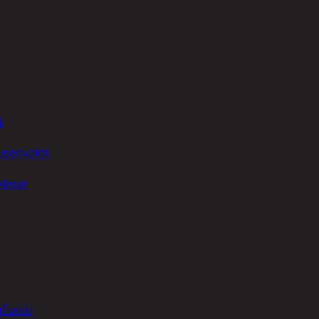
t
uusenvalot
telmat
fiointi