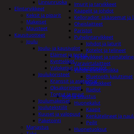
Linnunruoka
Imurit ja tarvikkeet
Elintarvikkeet
Kaapelit ja johdot
Keksit ja piparit
Kelloradiot, sääasemat ja 
Makeiset
Oheislaitteet
Mausteet
Paristot
Kausituotteet
Puhelintarvikkeet
Joulu
Johdot ja laturit
Joulu- ja kausivalot
Kotelot ja telineet
Eläimet ja tontut
Tv-tarvikkeet ja seinäteline
Kyntteliköt
Varavirtalaitteet
Valoketjut ja kuusenvalot
Viihde-elektroniikka
Joulukoristeet
Bluetooth kaiuttimet
Kranssit ja asetelmat
Kuulokkeet
Oksakoristeet
Radiot
Tontut ja muut
Koti ja sisustus
Joulumakeiset
Huonekalut
Joulutekstiilit
Kaapit
Kuuset ja valopuut
Kenkätelineet ja naul
Paketointi
Peilit
Marjastus
Huonetuoksut
Talvi