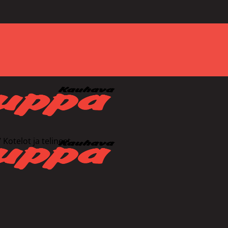
/
Kotelot ja telineet