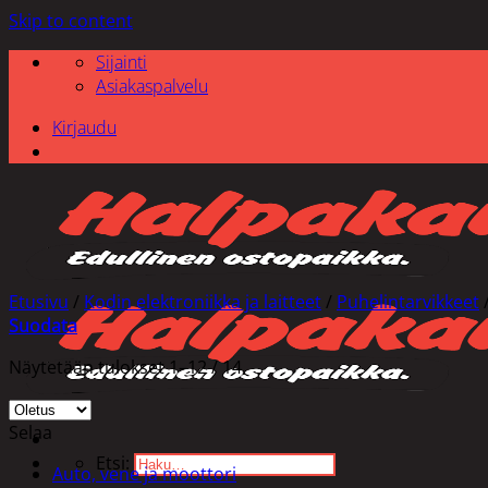
Skip to content
Sijainti
Asiakaspalvelu
Kirjaudu
Etusivu
/
Kodin elektroniikka ja laitteet
/
Puhelintarvikkeet
Suodata
Näytetään tulokset 1–12 / 14
Selaa
Etsi:
Auto, vene ja moottori