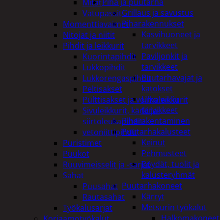
Piha ja puutarha
Mitat
Grillaus ja savustus
Vatupassit
Piharakennukset
Momenttiavaimet
Kasvihuoneet ja
Nitojat ja niitit
tarvikkeet
Pihdit ja leikkurit
Paviljonkit ja
Kuorintapihdit
tarvikkeet
Lukkopihdit
Puutarhavajat ja
Lukkorengaspihdit
katokset
Peltisakset
Ulko-wc ja
Pulttisakset ja voimaleikkurit
tarvikkeet
Sivuleikkurit, kärki ja-
Piharakentaminen
siirtoleukapihdit
Puutarhakalusteet
vetoniittipihdit
Keinut
Puristimet
Pehmusteet
Puukot
Pöydät, tuolit ja
Ruuvimeisselit ja -sarjat
kalusteryhmät
Sahat
Puutarhakoneet
Puusahat
Kärryt
Rautasahat
Metsurin työkalut
Työkalusarjat
Halkomakoneet
Korjaamotyökalut