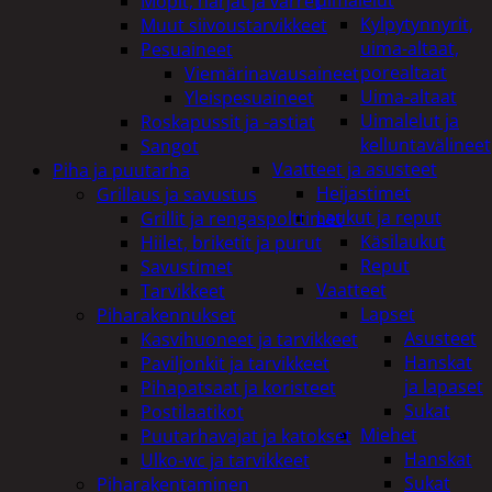
uimalelut
Mopit, harjat ja varret
Kylpytynnyrit,
Muut siivoustarvikkeet
uima-altaat,
Pesuaineet
porealtaat
Viemärinavausaineet
Uima-altaat
Yleispesuaineet
Uimalelut ja
Roskapussit ja -astiat
kelluntavälineet
Sangot
Vaatteet ja asusteet
Piha ja puutarha
Heijastimet
Grillaus ja savustus
Laukut ja reput
Grillit ja rengaspolttimet
Käsilaukut
Hiilet, briketit ja purut
Reput
Savustimet
Vaatteet
Tarvikkeet
Lapset
Piharakennukset
Asusteet
Kasvihuoneet ja tarvikkeet
Hanskat
Paviljonkit ja tarvikkeet
ja lapaset
Pihapatsaat ja koristeet
Sukat
Postilaatikot
Miehet
Puutarhavajat ja katokset
Hanskat
Ulko-wc ja tarvikkeet
Sukat
Piharakentaminen