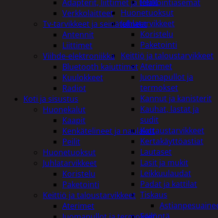
Peilit
Adapterit, liittimet ja telakointiasemat
Huonetuoksut
Verkkolaitteet
Juhlatarvikkeet
Tv-tarvikkeet ja seinätelineet
Koristelu
Antennit
Paketointi
Liittimet
Keittiö ja taloustarvikkeet
Viihde-elektroniikka
Aterimet
Bluetooth kaiuttimet
Juomapullot ja
Kuulokkeet
termokset
Radiot
Kannut ja kanisterit
Koti ja sisustus
Kauhat, lastat ja
Huonekalut
sudit
Kaapit
Kattaustarvikkeet
Kenkätelineet ja naulakot
Kertakäyttöastiat
Peilit
Lautaset
Huonetuoksut
Lasit ja mukit
Juhlatarvikkeet
Leikkuulaudat
Koristelu
Padat ja kattilat
Paketointi
Tiskaus
Keittiö ja taloustarvikkeet
Astianpesuaine
Aterimet
Säilöntä
Juomapullot ja termokset