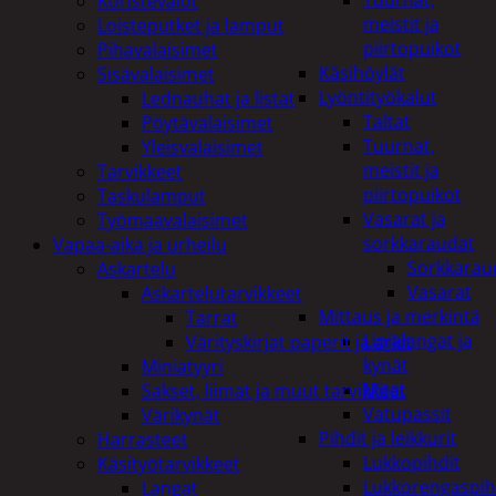
Tuurnat,
Koristevalot
meistit ja
Loisteputket ja lamput
piirtopuikot
Pihavalaisimet
Käsihöylät
Sisävalaisimet
Lyöntityökalut
Lednauhat ja listat
Taltat
Pöytävalaisimet
Tuurnat,
Yleisvalaisimet
meistit ja
Tarvikkeet
piirtopuikot
Taskulamput
Vasarat ja
Työmaavalaisimet
sorkkaraudat
Vapaa-aika ja urheilu
Sorkkarau
Askartelu
Vasarat
Askartelutarvikkeet
Mittaus ja merkintä
Tarrat
Linjalangat ja
Värityskirjat paperit ja arkit
kynät
Miniatyyri
Mitat
Sakset, liimat ja muut tarvikkeet
Vatupassit
Värikynät
Pihdit ja leikkurit
Harrasteet
Lukkopihdit
Käsityötarvikkeet
Lukkorengaspih
Langat