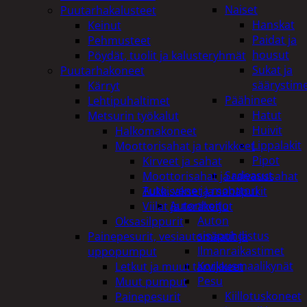
Naiset
Puutarhakalusteet
Hanskat
Keinut
Paidat ja
Pehmusteet
housut
Pöydät, tuolit ja kalusteryhmät
Sukat ja
Puutarhakoneet
säärystim
Kärryt
Päähineet
Lehtipuhaltimet
Hatut
Metsurin työkalut
Huivit
Halkomakoneet
Lippalakit
Moottorisahat ja tarvikkeet
Pipot
Kirveet ja sahat
Sadeasut
Moottorisahat ja raivaussahat
Auto, vene ja moottori
Tukkisakset ja sahapukit
Autonhoito
Viilat ja teräketjut
Auton
Oksasilppurit
sisäpuhdistus
Painepesurit, vesiautomaatit ja
Ilmanraikastimet
uppopumput
Korjausmaalikynät
Letkut ja muut tarvikkeet
Pesu
Muut pumput
Kiillotuskoneet
Painepesurit