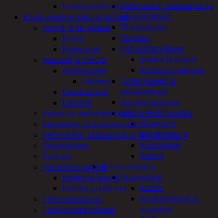
Kelloradiot, sääasemat ja
Lumityövälineet
lämpömittarit
Kodin elektroniikka ja laitteet
Oheislaitteet
Imurit ja tarvikkeet
Paristot
Imurit
Puhelintarvikkeet
Pölypussit
Johdot ja laturit
Kaapelit ja johdot
Kotelot ja telineet
Äänikaapelit
Tv-tarvikkeet ja
Liittimet
seinätelineet
Datakaapelit
Varavirtalaitteet
Liittimet
Viihde-elektroniikka
Kahvin ja vedenkeittimet
Bluetooth
Keittolevyt ja paistoraudat
kaiuttimet
Kelloradiot, sääasemat ja lämpömittarit
Kuulokkeet
Oheislaitteet
Radiot
Paristot
Koti ja sisustus
Puhelintarvikkeet
Huonekalut
Johdot ja laturit
Kaapit
Kotelot ja telineet
Kenkätelineet ja
Tehosekoittimet
naulakot
Tietokonetarvikkeet