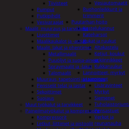
Vesiautomaatit
Tiivisteet
Ruohonleikkurit ja
Pumput
trimmerit
Putkipihdit
Puutarhan hoito
Vesivaraajat
Kastelukannut
Maalit, muuraus ja tarvikkeet
Kateharsot
Liuottimet
Kukat ja ruukut
Maalikaukalot ja -astiat
Altakastelu
Maalit, lakat ja ohentimet
Ketjut, koukut
Metallimaalit
ja kiinnikkeet
Puuöljyt ja suoja-aineet
Kukkaruukut
Spraymaalit ja -lakat
Lannoitteet, myrkyt
Talomaalit
ja siemenet
Muuraus, tapetointi ja laatoitus
Lisäravinteet
Pensselit telat ja lastat
Myrkyt
Sekoittimet
Siemenet
Suojaus
Tuholaistorjunt
Muut työkalut ja tarvikkeet
Pensastuet
Paineilmatyökalut ja kompressorit
Verkot ja
Kompressorit
reunanauha
Letkut, liittimet ja pistoolit