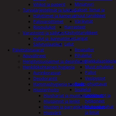
Miniatyyri
Vihkot ja paperit
Sakset, liimat ja
Turvajärjestelmät ja lukitus
muut tarvikkeet
Hälyttimet ja kamerat
Värikynät
Palovaroittimet
Harrasteet
Riippulukot
Käsityötarvikkeet
Varastointi ja säilytys
Langat
Hyllyt ja -kannattimet
Lelut
Säilytyslaatikot
Ilmapallot
Päivittäistavarat
Pihalelut
Apuvälineet
Hiekkalaatikkole
Hengityssuojaimet ja desinfiointi
Muut pihalelut
Henkilökohtainen hygienia
Pallot
Aurinkorasvat
Vesipyssyt
Deodorantit
Radio-ohjattavat
Hammashygienia tuotteet
Sisälelut
Hiustenhoito
Leikkiautot ja
Hiusharjat ja muotoilutuotteet
työkoneet
Hiuspinnit ja lenkit
Muovailuvahat
Hiusten ja parranleikkuukoneet
ja limat
Hiusvärit