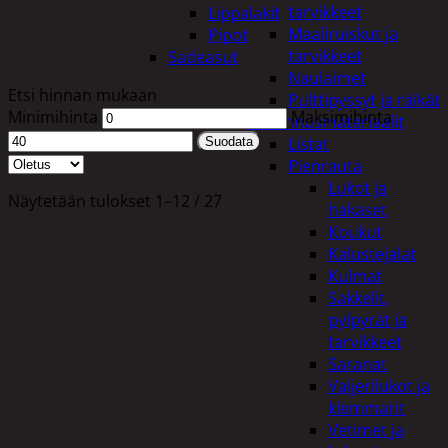
tarvikkeet
Lippalakit
Maaliruiskut ja
Pipot
tarvikkeet
Sadeasut
Naulaimet
Etsi hinnan mukaan
Pulttipyssyt ja räikät
Minimihinta
Maksimihinta
Rakennusmateriaalit
Listat
Suodata
Pienrauta
Lukot ja
Näytetään tulokset 1–12 / 27
hakaset
Koukut
Kalustejalat
Kulmat
Sakkelit,
pylpyrät ja
tarvikkeet
Saranat
Vaijerilukot ja
klemmarit
Vetimet ja