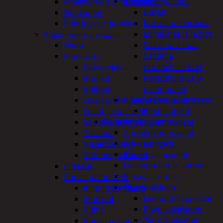
Puutarhatyökalut
Maaliruiskut ja tarvikkeet
Harjat
Naulaimet
Kuokat ja haravat
Pulttipyssyt ja räikät
Lumikolat ja lapiot
Rakennusmateriaalit
Saavit ja astiat
Listat
Sahat ja
Pienrauta
puutarhasakset
Kalustejalat
Reppuruiskut ja
Koukut
painepullot
Kulmat
Pihapatsaat ja koristeet
Levyt putket ja kulmaraudat
Postilaatikot
Lukot ja hakaset
Valaisimet ja lamput
Sakkelit, pylpyrät ja tarvikkeet
Aurinkokennovalot
Saranat
Koristevalot
Vaijerilukot ja klemmarit
Koristevalaisimet
Vetimet ja kahvat
Loisteputket ja lamput
Pressut
Pihavalaisimet
Ruuvit ja mutterit
Sisävalaisimet
Kiinnitysankkurit
Lednauhat ja listat
Mutterit
Pöytävalaisimet
Pultit
Yleisvalaisimet
Ruuvit ja naulat