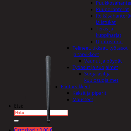
Puukkosahante
Puuporanterät
Reikäsahanterä
ja istukat
Teräs ja
kuppiharjat
Upotusterät
Telineet, tikkaat, työtasot
ja tarvikkeet
Vaunut ja pöydät
Työasut ja suojaimet
Suojalasit ja
kuulosuojaimet
Elintarvikkeet
Keksit ja piparit
Mausteet
Etsi:
Ostoskori /
0,00
€