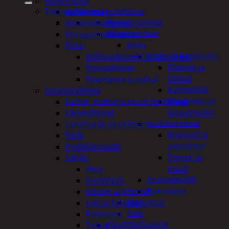
Autonhoito
Tuotevalikoima
Auton sisäpuhdistus
Poistotuotteet
ilmanraikastimet
Kausituotteet
Korjausmaalikynät
Joulu
Pesu
Joulu- ja kausivalot
Kiillotuskoneet ja tarvikkeet
Eläimet ja
Pesuvälineet
tontut
Shampoot ja vahat
Kyntteliköt
Autotarvikkeet
Valoketjut ja
Kalvot, matot ja muut tarvikkeet
kuusenvalot
Lämmittimet
Joulukoristeet
Lumiharjat ja peitteet
Kranssit ja
Peilit
asetelmat
Pyyhkijänsulat
Tontut ja
Sähkö
muut
Akut
Joulutekstiilit
invertterit
Paketointi
Johdot ja liittimet
Marjastus
Lisä ja työvalot
Talvi
Polttimot
Päivittäistavarat
Tulpat