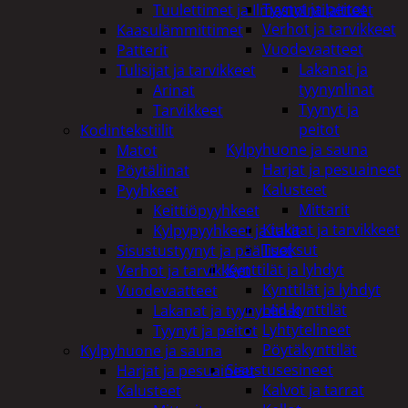
Tyynyt ja peitot
Tuulettimet ja Ilmastointilaitteet
Verhot ja tarvikkeet
Kaasulämmittimet
Vuodevaatteet
Patterit
Lakanat ja
Tulisijat ja tarvikkeet
tyynynlinat
Arinat
Tyynyt ja
Tarvikkeet
peitot
Kodintekstiilit
Kylpyhuone ja sauna
Matot
Harjat ja pesuaineet
Pöytäliinat
Kalusteet
Pyyhkeet
Mittarit
Keittiöpyyhkeet
Kiukaat ja tarvikkeet
Kylpypyyhkeet ja takit
Tuoksut
Sisustustyynyt ja päälliset
Kynttilät ja lyhdyt
Verhot ja tarvikkeet
Kynttilät ja lyhdyt
Vuodevaatteet
Led-kynttilät
Lakanat ja tyynynlinat
Lyhtytelineet
Tyynyt ja peitot
Pöytäkynttilät
Kylpyhuone ja sauna
Sisustusesineet
Harjat ja pesuaineet
Kalvot ja tarrat
Kalusteet