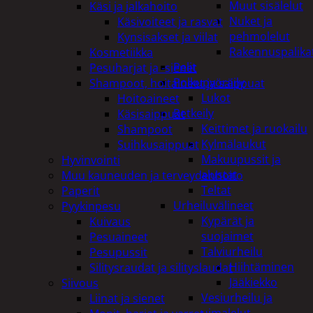
Muut sisälelut
Käsi ja jalkahoito
Nuket ja
Käsivoiteet ja rasvat
pehmolelut
Kynsisakset ja viilat
Rakennuspalika
Kosmetiikka
Pelit
Pesuharjat ja -sienet
Polkupyöräily
Shampoot, hoitaineet ja saippuat
Lukot
Hoitoaineet
Retkeily
Käsisaippuat
Keittimet ja ruokailu
Shampoot
Kylmälaukut
Suihkusaippuat
Makuupussit ja
Hyvinvointi
alustat
Muu kauneuden ja terveydenhoito
Teltat
Paperit
Urheiluvälineet
Pyykinpesu
Kypärät ja
Kuivaus
suojaimet
Pesuaineet
Talviurheilu
Pesupussit
Hiihtäminen
Silitysraudat ja silityslaudat
Jääkiekko
Siivous
Vesiurheilu ja
Liinat ja sienet