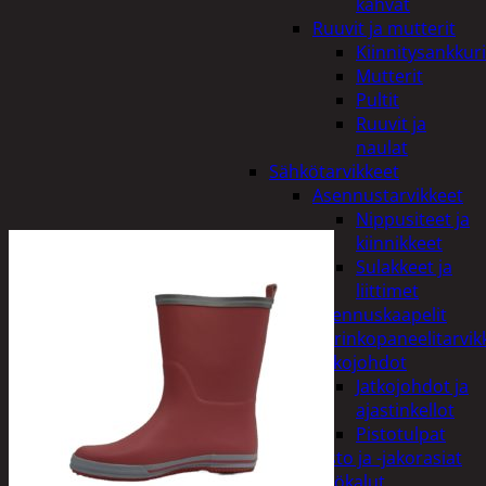
kahvat
Ruuvit ja mutterit
Kiinnitysankkuri
Mutterit
Pultit
Ruuvit ja
naulat
Sähkötarvikkeet
Asennustarvikkeet
Nippusiteet ja
kiinnikkeet
Sulakkeet ja
liittimet
Asennuskaapelit
Aurinkopaneelitarvik
Jatkojohdot
Jatkojohdot ja
ajastinkellot
Pistotulpat
Pisto ja -jakorasiat
Sähkötyökalut