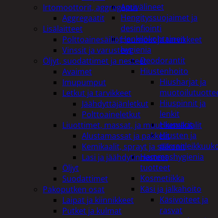
Apuvälineet
Irtomoottorit, aggregaatit
Hengityssuojaimet ja
Aggregaatit
desinfiointi
Lisälaitteet
Henkilökohtainen
Polttoainesäiliöt, pumput ja tarvikkeet
hygienia
Vinssit ja varusteet
Deodorantit
Öljyt, suodattimet ja nesteet
Hiustenhoito
Avaimet
Hiusharjat ja
Imupumput
muotoilutuotte
Letkut ja tarvikkeet
Hiuspinnit ja
Jäähdyttäjänletkut
lenkit
Polttoaineletkut
Hiusvärit
Liuottimet, massat, ja muut kemikaalit
Hiusten ja
Alustamassat ja pakkelit
parranleikkuuk
Kemikaalit, sprayt ja silikonit
Hammashygienia
Lasi ja jäähdytinnesteet
tuotteet
Öljyt
Kosmetiikka
Suodattimet
Käsi ja jalkahoito
Pakoputken osat
Käsivoiteet ja
Laipat ja kiinnikkeet
rasvat
Putket ja kulmat