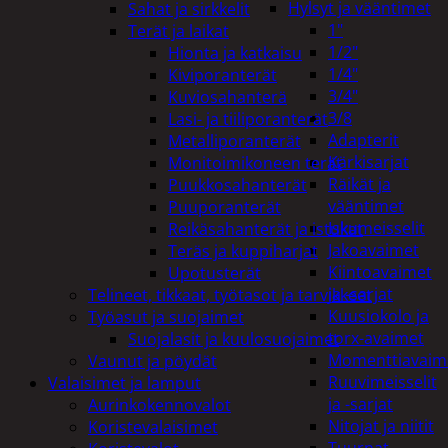
Hylsyt ja vääntimet
Sahat ja sirkkelit
1"
Terät ja laikat
1/2"
Hionta ja katkaisu
1/4"
Kiviporanterät
3/4"
Kuviosahanterä
3/8
Lasi- ja tiiliporanterät
Adapterit
Metalliporanterät
Kärkisarjat
Monitoimikoneen terät
Räikät ja
Puukkosahanterät
vääntimet
Puuporanterät
Iskumeisselit
Reikäsahanterät ja istukat
Jakoavaimet
Teräs ja kuppiharjat
Kiintoavaimet
Upotusterät
ja -sarjat
Telineet, tikkaat, työtasot ja tarvikkeet
Kuusiokolo ja
Työasut ja suojaimet
torx-avaimet
Suojalasit ja kuulosuojaimet
Momenttiavaim
Vaunut ja pöydät
Ruuvimeisselit
Valaisimet ja lamput
ja -sarjat
Aurinkokennovalot
Nitojat ja niitit
Koristevalaisimet