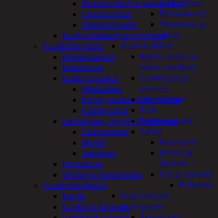
ja tarvikkeet
Reppuruiskut ja painepullot
Pesuvälineet
Uppopumput
Shampoot ja
Vesiautomaatit
vahat
Ruohonleikkurit ja trimmerit
Autotarvikkeet
Puutarhan hoito
Kalvot, matot ja
Kastelukannut
muut tarvikkeet
Kateharsot
Lumiharjat ja
Kukat ja ruukut
peitteet
Altakastelu
Lämmittimet
Ketjut, koukut ja kiinnikkeet
Peilit
Kukkaruukut
Pyyhkijänsulat
Lannoitteet, myrkyt ja siemenet
Sähkö
Lisäravinteet
Invertterit
Myrkyt
Johdot ja
Siemenet
liittimet
Pensastuet
Lisä ja työvalot
Verkot ja reunanauha
Polttimot
Puutarhatyökalut
Irtomoottorit,
Harjat
aggregaatit
Kuokat ja haravat
Aggregaatit
Lumikolat ja lapiot