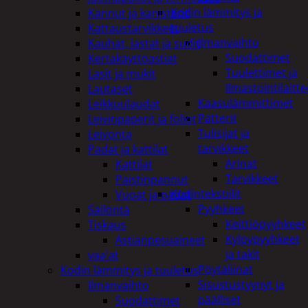
Kodin lämmitys ja
Kannut ja kanisterit
tuuletus
Kattaustarvikkeet
Ilmanvaihto
Kauhat, lastat ja sudit
Suodattimet
Kertakäyttöastiat
Tuulettimet ja
Lasit ja mukit
Ilmastointilaitte
Lautaset
Kaasulämmittimet
Leikkuulaudat
Patterit
Leivinpaperit ja foliot
Tulisijat ja
Leivonta
tarvikkeet
Padat ja kattilat
Arinat
Kattilat
Tarvikkeet
Paistinpannut
Kodintekstiilit
Vuoat ja padat
Pyyhkeet
Säilöntä
Keittiöpyyhkeet
Tiskaus
Kylpypyyhkeet
Astianpesuaineet
ja takit
vaa'at
Pöytäliinat
Kodin lämmitys ja tuuletus
Sisustustyynyt ja
Ilmanvaihto
päälliset
Suodattimet