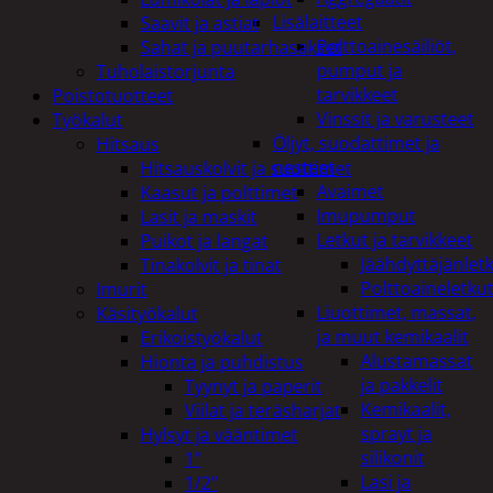
Lisälaitteet
Saavit ja astiat
Polttoainesäiliöt,
Sahat ja puutarhasakset
pumput ja
Tuholaistorjunta
tarvikkeet
Poistotuotteet
Vinssit ja varusteet
Työkalut
Öljyt, suodattimet ja
Hitsaus
nesteet
Hitsauskolvit ja suuttimet
Avaimet
Kaasut ja polttimet
Imupumput
Lasit ja maskit
Letkut ja tarvikkeet
Puikot ja langat
Jäähdyttäjänlet
Tinakolvit ja tinat
Polttoaineletku
Imurit
Liuottimet, massat,
Käsityökalut
ja muut kemikaalit
Erikoistyökalut
Alustamassat
Hionta ja puhdistus
ja pakkelit
Tyynyt ja paperit
Kemikaalit,
Viilat ja teräsharjat
sprayt ja
Hylsyt ja vääntimet
silikonit
1"
Lasi ja
1/2"