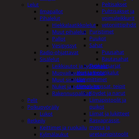
Peltisakset
Lelut
Pulttisakset ja
Ilmapallot
voimaleikkurit
Pihalelut
vetoniittipihdit
Hiekkalaatikkolelut
Puristimet
Muut pihalelut
Puukot
Pallot
Sahat
Vesipyssyt
Puusahat
Radio-ohjattavat
Rautasahat
Sisälelut
Työkalusarjat
Leikkiautot ja työkoneet
Korjaamotyökalut
Muovailuvahat ja limat
Lämmittimet
Muut sisälelut
Liimat, massat, teipit
Nuket ja pehmolelut
Köydet ja narut
Rakennuspalikat
Liimapistoolit ja
Pelit
puikot
Polkupyöräily
Liimat ja lukitteet
Lukot
Rasvaprässit,
Retkeily
massa ja
Keittimet ja ruokailu
uretaanipistoolit
Kylmälaukut