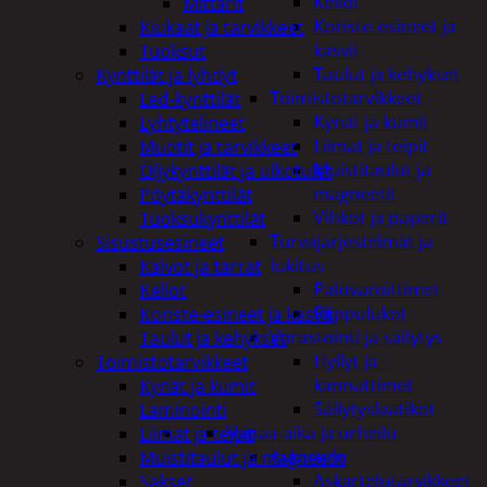
Kellot
Mittarit
Koriste-esineet ja
Kiukaat ja tarvikkeet
kasvit
Tuoksut
Taulut ja kehykset
Kynttilät ja lyhdyt
Toimistotarvikkeet
Led-kynttilät
Kynät ja kumit
Lyhtytelineet
Liimat ja teipit
Muotit ja tarvikkeet
Muistitaulut ja
Öljykynttilät ja ulkotulet
magneetit
Pöytäkynttilät
Vihkot ja paperit
Tuoksukynttilät
Turvajärjestelmät ja
Sisustusesineet
lukitus
Kalvot ja tarrat
Palovaroittimet
Kellot
Riippulukot
Koriste-esineet ja kasvit
Varastointi ja säilytys
Taulut ja kehykset
Hyllyt ja -
Toimistotarvikkeet
kannattimet
Kynät ja kumit
Säilytyslaatikot
Laminointi
Vapaa-aika ja urheilu
Liimat ja teipit
Askartelu
Muistitaulut ja magneetit
Askartelutarvikkeet
Sakset