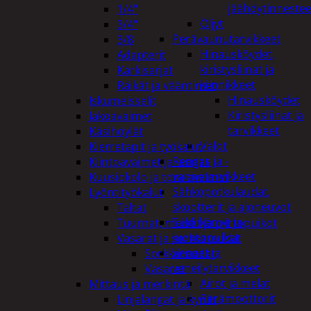
jäähdytinnestee
1/4"
Öljyt
3/4"
Perävaunutarvikkeet
3/8
Hinausköydet,
Adapterit
kiristysliinat ja
Kärkisarjat
kiinnikkeet
Räikät ja vääntimet
Hinausköydet
Iskumeisselit
Kiristysliinat ja
Jakoavaimet
tarvikkeet
Käsihöylät
Valot
Kierretapit ja työkalut
Rengas ja -
Kiintoavaimet ja -sarjat
vannetarvikkeet
Kuusiokolo ja torx-avaimet
Sähköpotkulaudat,
Lyöntityökalut
skootterit ja ajoneuvot
Taltat
Tukkikärryt ja
Tuurnat, meistit ja piirtopuikot
juontopulkat
Vasarat ja sorkkaraudat
Veneet ja
Sorkkaraudat
veneilytarvikkeet
Vasarat
Airot ja melat
Mittaus ja merkintä
Perämoottorit
Linjalangat ja kynät