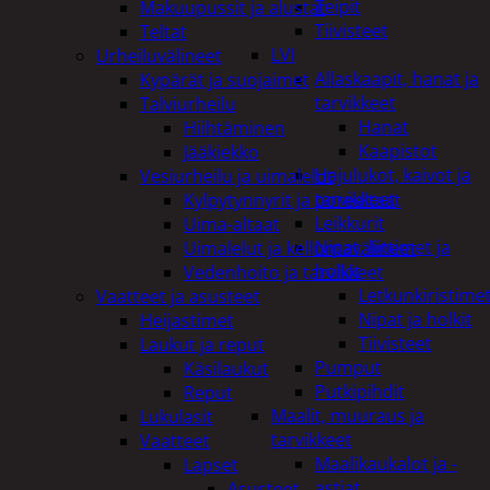
Teipit
Makuupussit ja alustat
Tiivisteet
Teltat
LVI
Urheiluvälineet
Allaskaapit, hanat ja
Kypärät ja suojaimet
tarvikkeet
Talviurheilu
Hanat
Hiihtäminen
Kaapistot
Jääkiekko
Hajulukot, kaivot ja
Vesiurheilu ja uimalelut
tarvikkeet
Kylpytynnyrit ja porealtaat
Leikkurit
Uima-altaat
Nipat, liittimet ja
Uimalelut ja kelluntavälineet
holkit
Vedenhoito ja tarvikkeet
Letkunkiristime
Vaatteet ja asusteet
Nipat ja holkit
Heijastimet
Tiivisteet
Laukut ja reput
Pumput
Käsilaukut
Putkipihdit
Reput
Maalit, muuraus ja
Lukulasit
tarvikkeet
Vaatteet
Maalikaukalot ja -
Lapset
astiat
Asusteet