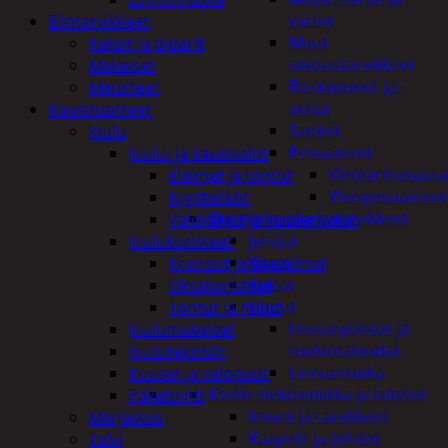
varret
Elintarvikkeet
Muut
Keksit ja piparit
siivoustarvikkeet
Makeiset
Roskapussit ja -
Mausteet
astiat
Kausituotteet
Sankot
Joulu
Pesuaineet
Joulu- ja kausivalot
Viemärinavausa
Eläimet ja tontut
Yleispesuaineet
Kyntteliköt
Eläintenruoka ja tarvikkeet
Valoketjut ja kuusenvalot
Jyrsijät
Joulukoristeet
Kissat
Kranssit ja asetelmat
Koirat
Oksakoristeet
Linnut
Tontut ja muut
Linnunpöntöt ja
Joulumakeiset
ruokintalaudat
Joulutekstiilit
Linnunruoka
Kuuset ja valopuut
Kodin elektroniikka ja laitteet
Paketointi
Imurit ja tarvikkeet
Marjastus
Kaapelit ja johdot
Talvi