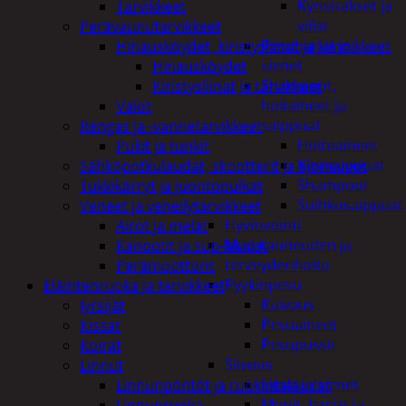
Kynsisakset ja
Tarvikkeet
viilat
Perävaunutarvikkeet
Pesuharjat ja -
Hinausköydet, kiristysliinat ja kiinnikkeet
sienet
Hinausköydet
Shampoot,
Kiristysliinat ja tarvikkeet
hoitaineet ja
Valot
saippuat
Rengas ja -vannetarvikkeet
Hoitoaineet
Pukit ja tunkit
Käsisaippuat
Sähköpotkulaudat, skootterit ja ajoneuvot
Shampoot
Tukkikärryt ja juontopulkat
Suihkusaippuat
Veneet ja veneilytarvikkeet
Hyvinvointi
Airot ja melat
Muu kauneuden ja
Kanootit ja sup-laudat
terveydenhoito
Perämoottorit
Pyykinpesu
Eläintenruoka ja tarvikkeet
Kuivaus
Jyrsijät
Pesuaineet
Kissat
Pesupussit
Koirat
Siivous
Linnut
Liinat ja sienet
Linnunpöntöt ja ruokintalaudat
Mopit, harjat ja
Linnunruoka