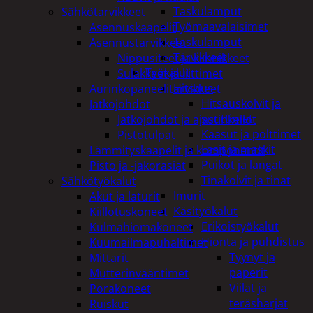
Taskulamput
Sähkötarvikkeet
Työmaavalaisimet
Asennuskaapelit
Taskulamput
Asennustarvikkeet
Tarvikkeet
Nippusiteet ja kiinnikkeet
Työkalut
Sulakkeet ja liittimet
Hitsaus
Aurinkopaneelitarvikkeet
Hitsauskolvit ja
Jatkojohdot
suuttimet
Jatkojohdot ja ajastinkellot
Kaasut ja polttimet
Pistotulpat
Lasit ja maskit
Lämmityskaapelit ja komponentit
Puikot ja langat
Pisto ja -jakorasiat
Tinakolvit ja tinat
Sähkötyökalut
Imurit
Akut ja laturit
Käsityökalut
Kiillotuskoneet
Erikoistyökalut
Kulmahiomakoneet
Hionta ja puhdistus
Kuumailmapuhaltimet
Tyynyt ja
Mittarit
paperit
Mutterinvääntimet
Viilat ja
Porakoneet
teräsharjat
Ruiskut