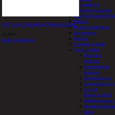
Akut ja laturit
Kulmahiomakoneet
Kuumailmapuhaltim
Mittarit
CITY DAY KUMISAAPAS VAALEA ROOSA
Mutterinvääntimet
Porakoneet
34,99
€
Ruiskut
Lisää ostoskoriin
Sahat ja sirkkelit
Terät ja laikat
Hionta ja
katkaisu
Kierretapit ja
työkalut
Kiviporanterät
Kuviosahanterä
Lasi- ja
tiiliporanterät
Metalliporanter
Monitoimikone
terät