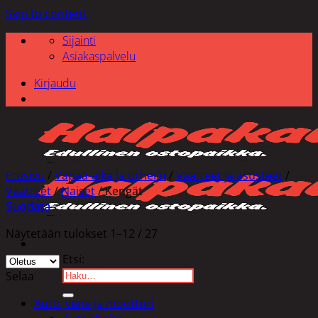
Skip to content
Sijainti
Asiakaspalvelu
Kirjaudu
Etusivu
/
Vapaa-aika ja urheilu
/
Vaatteet ja asusteet
/
Vaatteet
/
Naiset
/
Kengät
Suodata
Näytetään tulokset 1–12 / 27
Etsi:
Selaa
Auto, vene ja moottori