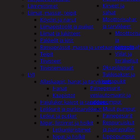
Kirveet ja
Lämmittimet
sahat
Liimat, massat, teipit
Moottorisahat
Köydet ja narut
ja tarvikkeet
Liimapistoolit ja puikot
Moottoris
Liimat ja lukitteet
ja
Pakkelit ja kitit
raivaussa
Rasvaprässit, massa ja uretaanipistoolit
Viilat ja
Teipit
teräketjut
Tiivisteet
Oksasilppurit
Tiivistemassat
Tukkisakset ja
LVI
sahapukit
Allaskaapit, hanat ja tarvikkeet
Painepesurit,
Hanat
vesiautomaatit ja
Kaapistot
uppopumput
Hajulukot kaivot ja tarvikkeet
Muut pumput
Leikkurit ja putkitarvikkeet
Painepesurit
Letkut ja putket
Reppuruiskut
Nipat, liittimet ja holkit
ja painepullot
Letkunkiristimet
Uppopumput
Nipat ja holkit