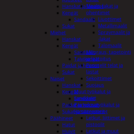
Maalit, lakat ja
Hanskat ja lapaset
ohentimet
Kengät
Liuottimet
Sandaalit
Metallimaalit
Sukat
Spraymaalit ja
Miehet
-lakat
Hanskat
Talomaalit
Kengät
Muuraus, tapetointi
Sandaalit
ja laatoitus
Talvikengät
Pensselit telat ja
Paidat ja housut
lastat
Sukat
Sekoittimet
Naiset
Suojaus
Hanskat
Muut työkalut ja
Kengät
tarvikkeet
Sandaalit
Paineilmatyökalut ja
Paidat ja housut
kompressorit
Sukat ja säärystimet
Letkut, liittimet ja
Päähineet
pistoolit
Hatut
Letkut ja muut
Huivit