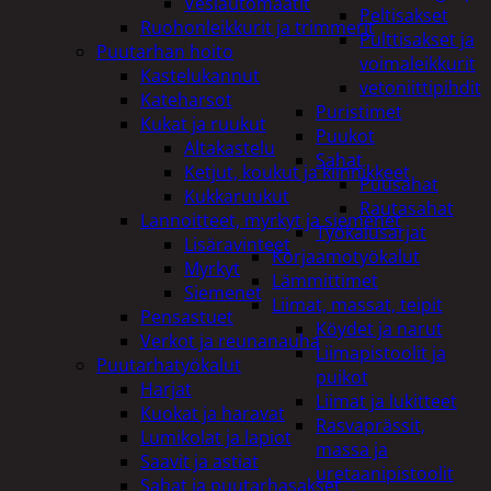
Vesiautomaatit
Peltisakset
Ruohonleikkurit ja trimmerit
Pulttisakset ja
Puutarhan hoito
voimaleikkurit
Kastelukannut
vetoniittipihdit
Kateharsot
Puristimet
Kukat ja ruukut
Puukot
Altakastelu
Sahat
Ketjut, koukut ja kiinnikkeet
Puusahat
Kukkaruukut
Rautasahat
Lannoitteet, myrkyt ja siemenet
Työkalusarjat
Lisäravinteet
Korjaamotyökalut
Myrkyt
Lämmittimet
Siemenet
Liimat, massat, teipit
Pensastuet
Köydet ja narut
Verkot ja reunanauha
Liimapistoolit ja
Puutarhatyökalut
puikot
Harjat
Liimat ja lukitteet
Kuokat ja haravat
Rasvaprässit,
Lumikolat ja lapiot
massa ja
Saavit ja astiat
uretaanipistoolit
Sahat ja puutarhasakset