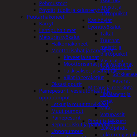
Tuurnat,
Pehmusteet
meistit ja
Pöydät, tuolit ja kalusteryhmät
piirtopuikot
Puutarhakoneet
Käsihöylät
Kärryt
Lyöntityökalut
Lehtipuhaltimet
Taltat
Metsurin työkalut
Tuurnat,
Halkomakoneet
meistit ja
Moottorisahat ja tarvikkeet
piirtopuikot
Kirveet ja sahat
Vasarat ja
Moottorisahat ja raivaussahat
sorkkaraudat
Tukkisakset ja sahapukit
Sorkkarau
Viilat ja teräketjut
Vasarat
Oksasilppurit
Mittaus ja merkintä
Painepesurit, vesiautomaatit ja
Linjalangat ja
uppopumput
kynät
Letkut ja muut tarvikkeet
Mitat
Muut pumput
Vatupassit
Painepesurit
Pihdit ja leikkurit
Reppuruiskut ja painepullot
Lukkopihdit
Uppopumput
Lukkorengaspih