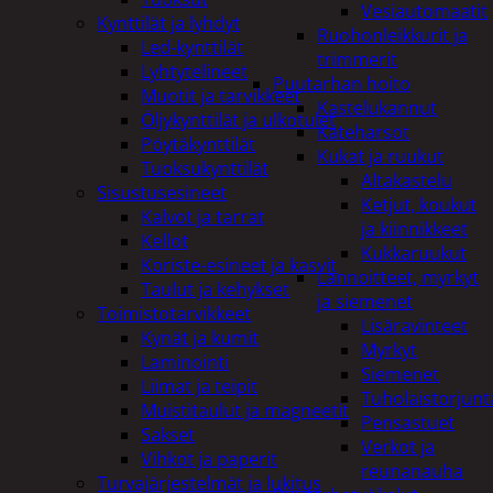
Vesiautomaatit
Kynttilät ja lyhdyt
Ruohonleikkurit ja
Led-kynttilät
trimmerit
Lyhtytelineet
Puutarhan hoito
Muotit ja tarvikkeet
Kastelukannut
Öljykynttilät ja ulkotulet
Kateharsot
Pöytäkynttilät
Kukat ja ruukut
Tuoksukynttilät
Altakastelu
Sisustusesineet
Ketjut, koukut
Kalvot ja tarrat
ja kiinnikkeet
Kellot
Kukkaruukut
Koriste-esineet ja kasvit
Lannoitteet, myrkyt
Taulut ja kehykset
ja siemenet
Toimistotarvikkeet
Lisäravinteet
Kynät ja kumit
Myrkyt
Laminointi
Siemenet
Liimat ja teipit
Tuholaistorjunt
Muistitaulut ja magneetit
Pensastuet
Sakset
Verkot ja
Vihkot ja paperit
reunanauha
Turvajärjestelmät ja lukitus