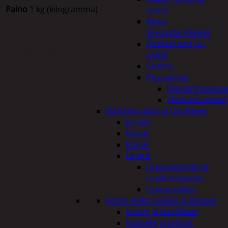
Paino
1 kg (kilogramma)
varret
Muut
siivoustarvikkeet
Roskapussit ja -
Tutustu myös
astiat
Sankot
Pesuaineet
Viemärinavausa
Yleispesuaineet
Eläintenruoka ja tarvikkeet
Jyrsijät
Kissat
Koirat
Linnut
Linnunpöntöt ja
ruokintalaudat
Linnunruoka
Kodin elektroniikka ja laitteet
Imurit ja tarvikkeet
Kaapelit ja johdot