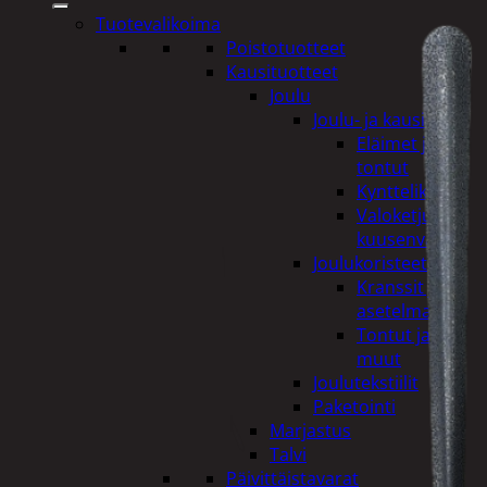
Tuotevalikoima
Poistotuotteet
Kausituotteet
Joulu
Joulu- ja kausivalot
Eläimet ja
tontut
Kyntteliköt
Valoketjut ja
kuusenvalot
Joulukoristeet
Kranssit ja
asetelmat
Tontut ja
muut
Joulutekstiilit
Paketointi
Marjastus
Talvi
Päivittäistavarat