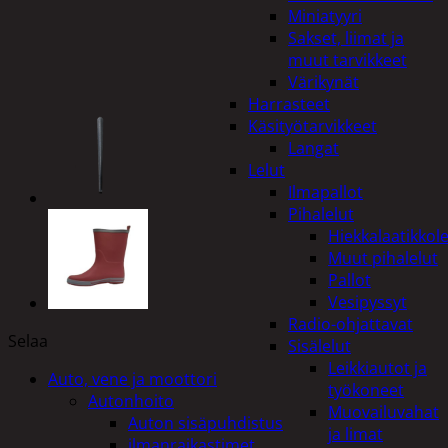
Miniatyyri
Sakset, liimat ja
muut tarvikkeet
Värikynät
Harrasteet
Käsityötarvikkeet
Langat
Lelut
Ilmapallot
Pihalelut
Hiekkalaatikkole
Muut pihalelut
Pallot
Vesipyssyt
Radio-ohjattavat
Selaa
Sisälelut
Leikkiautot ja
Auto, vene ja moottori
työkoneet
Autonhoito
Muovailuvahat
Auton sisäpuhdistus
ja limat
ilmanraikastimet