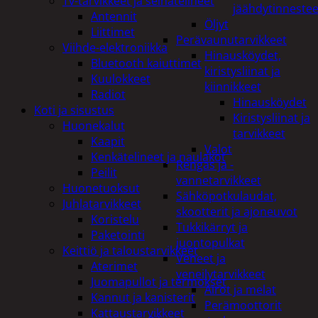
Tv-tarvikkeet ja seinätelineet
jäähdytinnestee
Antennit
Öljyt
Liittimet
Perävaunutarvikkeet
Viihde-elektroniikka
Hinausköydet,
Bluetooth kaiuttimet
kiristysliinat ja
Kuulokkeet
kiinnikkeet
Radiot
Hinausköydet
Koti ja sisustus
Kiristysliinat ja
Huonekalut
tarvikkeet
Kaapit
Valot
Kenkätelineet ja naulakot
Rengas ja -
Peilit
vannetarvikkeet
Huonetuoksut
Sähköpotkulaudat,
Juhlatarvikkeet
skootterit ja ajoneuvot
Koristelu
Tukkikärryt ja
Paketointi
juontopulkat
Keittiö ja taloustarvikkeet
Veneet ja
Aterimet
veneilytarvikkeet
Juomapullot ja termokset
Airot ja melat
Kannut ja kanisterit
Perämoottorit
Kattaustarvikkeet