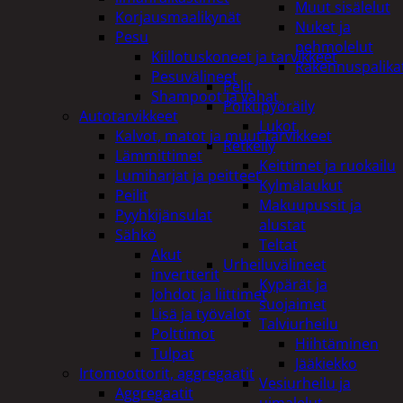
Muut sisälelut
Korjausmaalikynät
Nuket ja
Pesu
pehmolelut
Kiillotuskoneet ja tarvikkeet
Rakennuspalika
Pesuvälineet
Pelit
Shampoot ja vahat
Polkupyöräily
Autotarvikkeet
Lukot
Kalvot, matot ja muut tarvikkeet
Retkeily
Lämmittimet
Keittimet ja ruokailu
Lumiharjat ja peitteet
Kylmälaukut
Peilit
Makuupussit ja
Pyyhkijänsulat
alustat
Sähkö
Teltat
Akut
Urheiluvälineet
invertterit
Kypärät ja
Johdot ja liittimet
suojaimet
Lisä ja työvalot
Talviurheilu
Polttimot
Hiihtäminen
Tulpat
Jääkiekko
Irtomoottorit, aggregaatit
Vesiurheilu ja
Aggregaatit