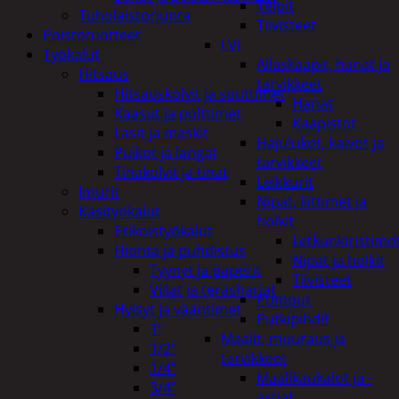
Teipit
Tuholaistorjunta
Tiivisteet
Poistotuotteet
LVI
Työkalut
Allaskaapit, hanat ja
Hitsaus
tarvikkeet
Hitsauskolvit ja suuttimet
Hanat
Kaasut ja polttimet
Kaapistot
Lasit ja maskit
Hajulukot, kaivot ja
Puikot ja langat
tarvikkeet
Tinakolvit ja tinat
Leikkurit
Imurit
Nipat, liittimet ja
Käsityökalut
holkit
Erikoistyökalut
Letkunkiristime
Hionta ja puhdistus
Nipat ja holkit
Tyynyt ja paperit
Tiivisteet
Viilat ja teräsharjat
Pumput
Hylsyt ja vääntimet
Putkipihdit
1"
Maalit, muuraus ja
1/2"
tarvikkeet
1/4"
Maalikaukalot ja -
3/4"
astiat