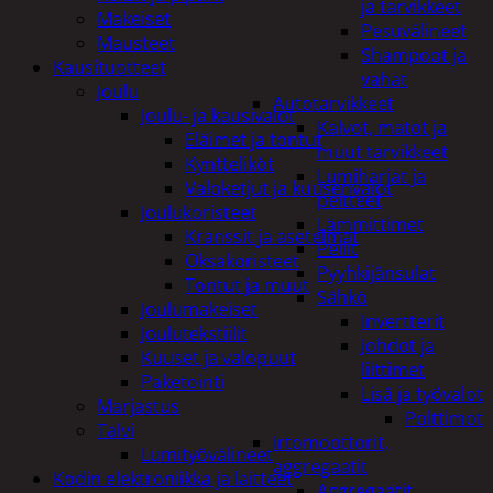
ja tarvikkeet
Makeiset
Pesuvälineet
Mausteet
Shampoot ja
Kausituotteet
vahat
Joulu
Autotarvikkeet
Joulu- ja kausivalot
Kalvot, matot ja
Eläimet ja tontut
muut tarvikkeet
Kyntteliköt
Lumiharjat ja
Valoketjut ja kuusenvalot
peitteet
Joulukoristeet
Lämmittimet
Kranssit ja asetelmat
Peilit
Oksakoristeet
Pyyhkijänsulat
Tontut ja muut
Sähkö
Joulumakeiset
Invertterit
Joulutekstiilit
Johdot ja
Kuuset ja valopuut
liittimet
Paketointi
Lisä ja työvalot
Marjastus
Polttimot
Talvi
Irtomoottorit,
Lumityövälineet
aggregaatit
Kodin elektroniikka ja laitteet
Aggregaatit