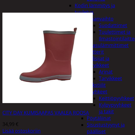
Kodin lämmitys ja
tuuletus
Ilmanvaihto
Suodattimet
Tuulettimet ja
Ilmastointilaitte
Kaasulämmittimet
Patterit
Tulisijat ja
tarvikkeet
Arinat
Tarvikkeet
Kodintekstiilit
Pyyhkeet
Keittiöpyyhkeet
Kylpypyyhkeet
ja takit
CITY DAY KUMISAAPAS VAALEA ROOSA
Pöytäliinat
34,99
€
Sisustustyynyt ja
Lisää ostoskoriin
päälliset