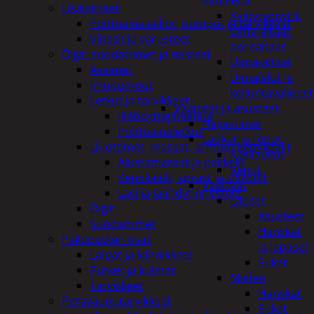
uimalelut
Lisälaitteet
Kylpytynnyrit,
Polttoainesäiliöt, pumput ja tarvikkeet
uima-altaat,
Vinssit ja varusteet
porealtaat
Öljyt, suodattimet ja nesteet
Uima-altaat
Avaimet
Uimalelut ja
Imupumput
kelluntavälineet
Letkut ja tarvikkeet
Vaatteet ja asusteet
Jäähdyttäjänletkut
Heijastimet
Polttoaineletkut
Laukut ja reput
Liuottimet, massat, ja muut kemikaalit
Käsilaukut
Alustamassat ja pakkelit
Reput
Kemikaalit, sprayt ja silikonit
Vaatteet
Lasi ja jäähdytinnesteet
Lapset
Öljyt
Asusteet
Suodattimet
Hanskat
Pakoputken osat
ja lapaset
Laipat ja kiinnikkeet
Sukat
Putket ja kulmat
Miehet
Tarvikkeet
Hanskat
Perävaunutarvikkeet
Sukat