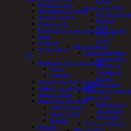
kahvat
Köydet ja narut
Ruuvit ja mutterit
Liimapistoolit ja puikot
Kiinnitysankkuri
Liimat ja lukitteet
Mutterit
Pakkelit ja kitit
Pultit
Rasvaprässit, massa ja uretaanipistoolit
Ruuvit ja
Teipit
naulat
Tiivisteet
Sähkötarvikkeet
Tiivistemassat
Asennustarvikkeet
LVI
Nippusiteet ja
Allaskaapit, hanat ja tarvikkeet
kiinnikkeet
Hanat
Sulakkeet ja
Kaapistot
liittimet
Hajulukot kaivot ja tarvikkeet
Asennuskaapelit
Leikkurit ja putkitarvikkeet
Aurinkopaneelitarvik
Letkut ja putket
Jatkojohdot
Nipat, liittimet ja holkit
Jatkojohdot ja
Letkunkiristimet
ajastinkellot
Nipat ja holkit
Pistotulpat
Tiivisteet
Pisto ja -jakorasiat
Pumput
Sähkötyökalut