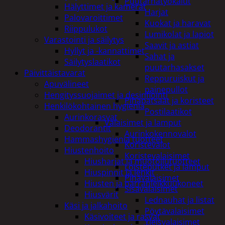
Puutarhatyökalut
Hälyttimet ja kamerat
Harjat
Palovaroittimet
Kuokat ja haravat
Riippulukot
Lumikolat ja lapiot
Varastointi ja säilytys
Saavit ja astiat
Hyllyt ja -kannattimet
Sahat ja
Säilytyslaatikot
puutarhasakset
Päivittäistavarat
Reppuruiskut ja
Apuvälineet
painepullot
Hengityssuojaimet ja desinfiointi
Pihapatsaat ja koristeet
Henkilökohtainen hygienia
Postilaatikot
Aurinkorasvat
Valaisimet ja lamput
Deodorantit
Aurinkokennovalot
Hammashygienia tuotteet
Koristevalot
Hiustenhoito
Koristevalaisimet
Hiusharjat ja muotoilutuotteet
Loisteputket ja lamput
Hiuspinnit ja lenkit
Pihavalaisimet
Hiusten ja parranleikkuukoneet
Sisävalaisimet
Hiusvärit
Lednauhat ja listat
Käsi ja jalkahoito
Pöytävalaisimet
Käsivoiteet ja rasvat
Yleisvalaisimet