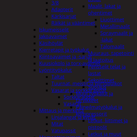
3/8
Maalit, lakat ja
Adapterit
ohentimet
Kärkisarjat
Liuottimet
Räikät ja vääntimet
Metallimaalit
Iskumeisselit
Spraymaalit ja
Jakoavaimet
-lakat
Käsihöylät
Talomaalit
Kierretapit ja työkalut
Muuraus, tapetointi
Kiintoavaimet ja -sarjat
ja laatoitus
Kuusiokolo ja torx-avaimet
Pensselit telat ja
Lyöntityökalut
lastat
Taltat
Sekoittimet
Tuurnat, meistit ja piirtopuikot
Suojaus
Vasarat ja sorkkaraudat
Muut työkalut ja
Sorkkaraudat
tarvikkeet
Vasarat
Paineilmatyökalut ja
Mittaus ja merkintä
kompressorit
Linjalangat ja kynät
Letkut, liittimet ja
Mitat
pistoolit
Vatupassit
Letkut ja muut