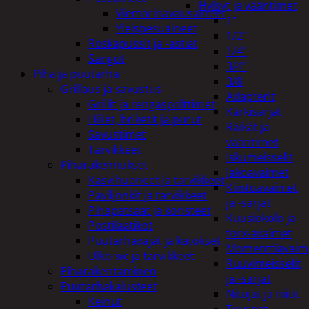
Hylsyt ja vääntimet
Viemärinavausaineet
1"
Yleispesuaineet
1/2"
Roskapussit ja -astiat
1/4"
Sangot
3/4"
Piha ja puutarha
3/8
Grillaus ja savustus
Adapterit
Grillit ja rengaspolttimet
Kärkisarjat
Hiilet, briketit ja purut
Räikät ja
Savustimet
vääntimet
Tarvikkeet
Iskumeisselit
Piharakennukset
Jakoavaimet
Kasvihuoneet ja tarvikkeet
Kiintoavaimet
Paviljonkit ja tarvikkeet
ja -sarjat
Pihapatsaat ja koristeet
Kuusiokolo ja
Postilaatikot
torx-avaimet
Puutarhavajat ja katokset
Momenttiavaim
Ulko-wc ja tarvikkeet
Ruuvimeisselit
Piharakentaminen
ja -sarjat
Puutarhakalusteet
Nitojat ja niitit
Keinut