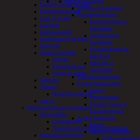
Piha ja puutarha
Kauhat, lastat ja sudit
Grillaus ja savustus
Kertakäyttöastiat
Piharakennukset
Lasit ja mukit
Kasvihuoneet ja
Lautaset
tarvikkeet
Leikkuulaudat
Paviljonkit ja
Leivinpaperit ja foliot
tarvikkeet
Leivonta
Puutarhavajat ja
Padat ja kattilat
katokset
Kattilat
Ulko-wc ja
Paistinpannut
tarvikkeet
Vuoat ja padat
Piharakentaminen
Säilöntä
Puutarhakalusteet
Tiskaus
Keinut
Astianpesuaineet
Pehmusteet
vaa'at
Pöydät, tuolit ja
Kodin lämmitys ja tuuletus
kalusteryhmät
Ilmanvaihto
Puutarhakoneet
Suodattimet
Kärryt
Tuulettimet ja Ilmastointilaitteet
Metsurin työkalut
Kaasulämmittimet
Halkomakoneet