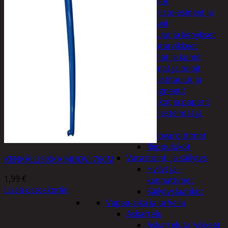
Kellot
Koriste-esineet ja
kasvit
Taulut ja kehykset
Toimistotarvikkeet
Kynät ja kumit
Liimat ja teipit
Muistitaulut ja
magneetit
Vihkot ja paperit
Turvajärjestelmät ja
lukitus
Palovaroittimet
Riippulukot
Varastointi ja säilytys
KENKÄLUSIKKA MUOVI 76CM
Hyllyt ja -
1,99
€
kannattimet
Lisää ostoskoriin
Säilytyslaatikot
Vapaa-aika ja urheilu
Askartelu
Askartelutarvikkeet