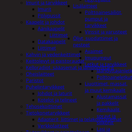
Imurit ja tarvikkeet
Lisälaitteet
Imurit
Polttoainesäiliöt,
Pölypussit
pumput ja
Kaapelit ja johdot
tarvikkeet
Äänikaapelit
Vinssit ja varusteet
Liittimet
Öljyt, suodattimet ja
Datakaapelit
nesteet
Liittimet
Avaimet
Kahvin ja vedenkeittimet
Imupumput
Keittolevyt ja paistoraudat
Letkut ja tarvikkeet
Kelloradiot, sääasemat ja lämpömittarit
Jäähdyttäjänlet
Oheislaitteet
Polttoaineletku
Paristot
Liuottimet, massat,
Puhelintarvikkeet
ja muut kemikaalit
Johdot ja laturit
Alustamassat
Kotelot ja telineet
ja pakkelit
Tehosekoittimet
Kemikaalit,
Tietokonetarvikkeet
sprayt ja
Adapterit, liittimet ja telakointiasemat
silikonit
Verkkolaitteet
Lasi ja