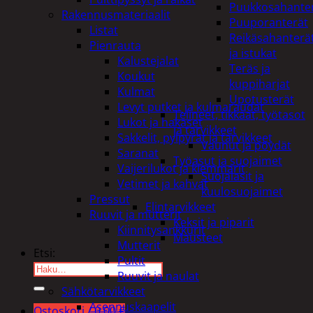
Puukkosahante
Rakennusmateriaalit
Puuporanterät
Listat
Reikäsahanterä
Pienrauta
ja istukat
Kalustejalat
Teräs ja
Koukut
kuppiharjat
Kulmat
Upotusterät
Levyt putket ja kulmaraudat
Telineet, tikkaat, työtasot
Lukot ja hakaset
ja tarvikkeet
Sakkelit, pylpyrät ja tarvikkeet
Vaunut ja pöydät
Saranat
Työasut ja suojaimet
Vaijerilukot ja klemmarit
Suojalasit ja
Vetimet ja kahvat
kuulosuojaimet
Pressut
Elintarvikkeet
Ruuvit ja mutterit
Keksit ja piparit
Kiinnitysankkurit
Mausteet
Mutterit
Etsi:
Pultit
Ruuvit ja naulat
Sähkötarvikkeet
Asennuskaapelit
Ostoskori /
0,00
€