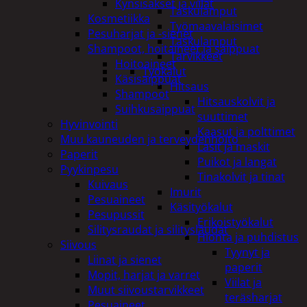
Kynsisakset ja viilat
Taskulamput
Kosmetiikka
Työmaavalaisimet
Pesuharjat ja -sienet
Taskulamput
Shampoot, hoitaineet ja saippuat
Tarvikkeet
Hoitoaineet
Työkalut
Käsisaippuat
Hitsaus
Shampoot
Hitsauskolvit ja
Suihkusaippuat
suuttimet
Hyvinvointi
Kaasut ja polttimet
Muu kauneuden ja terveydenhoito
Lasit ja maskit
Paperit
Puikot ja langat
Pyykinpesu
Tinakolvit ja tinat
Kuivaus
Imurit
Pesuaineet
Käsityökalut
Pesupussit
Erikoistyökalut
Silitysraudat ja silityslaudat
Hionta ja puhdistus
Siivous
Tyynyt ja
Liinat ja sienet
paperit
Mopit, harjat ja varret
Viilat ja
Muut siivoustarvikkeet
teräsharjat
Pesuaineet