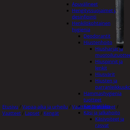
Apuvälineet
Hengityssuojaimet ja
desinfiointi
Henkilökohtainen
hygienia
Deodorantit
Hiustenhoito
Hiusharjat ja
muotoilutuotte
Hiuspinnit ja
lenkit
Hiusvärit
Hiusten ja
parranleikkuuk
Hammashygienia
tuotteet
Kosmetiikka
Etusivu
/
Vapaa-aika ja urheilu
/
Vaatteet ja asusteet
/
Käsi ja jalkahoito
Vaatteet
/
Lapset
/
Kengät
Käsivoiteet ja
rasvat