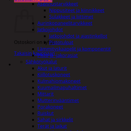
Asennustarvikkeet
Ostoskori
Nippusiteet ja kiinnikkeet
Sulakkeet ja liittimet
Aurinkopaneelitarvikkeet
Jatkojohdot
Jatkojohdot ja ajastinkellot
Ostoskori on tyhjä.
Pistotulpat
Lämmityskaapelit ja komponentit
Takaisin kauppaan
Pisto ja -jakorasiat
Sähkötyökalut
Akut ja laturit
Kiillotuskoneet
Kulmahiomakoneet
Kuumailmapuhaltimet
Mittarit
Mutterinvääntimet
Porakoneet
Ruiskut
Sahat ja sirkkelit
Terät ja laikat