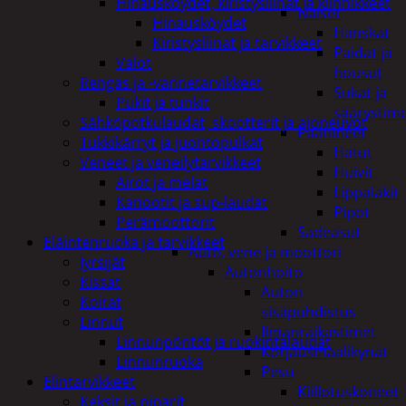
Hinausköydet, kiristysliinat ja kiinnikkeet
Naiset
Hinausköydet
Hanskat
Kiristysliinat ja tarvikkeet
Paidat ja
Valot
housut
Rengas ja -vannetarvikkeet
Sukat ja
Pukit ja tunkit
säärystim
Sähköpotkulaudat, skootterit ja ajoneuvot
Päähineet
Tukkikärryt ja juontopulkat
Hatut
Veneet ja veneilytarvikkeet
Huivit
Airot ja melat
Lippalakit
Kanootit ja sup-laudat
Pipot
Perämoottorit
Sadeasut
Eläintenruoka ja tarvikkeet
Auto, vene ja moottori
Jyrsijät
Autonhoito
Kissat
Auton
Koirat
sisäpuhdistus
Linnut
Ilmanraikastimet
Linnunpöntöt ja ruokintalaudat
Korjausmaalikynät
Linnunruoka
Pesu
Elintarvikkeet
Kiillotuskoneet
Keksit ja piparit