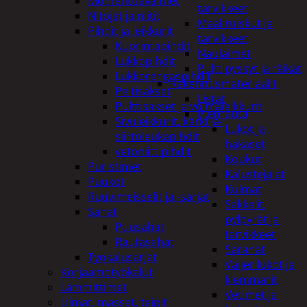
Momenttiavaimet
tarvikkeet
Nitojat ja niitit
Maaliruiskut ja
Pihdit ja leikkurit
tarvikkeet
Kuorintapihdit
Naulaimet
Lukkopihdit
Pulttipyssyt ja räikät
Lukkorengaspihdit
Rakennusmateriaalit
Peltisakset
Listat
Pulttisakset ja voimaleikkurit
Pienrauta
Sivuleikkurit, kärki ja-
Lukot ja
siirtoleukapihdit
hakaset
vetoniittipihdit
Koukut
Puristimet
Kalustejalat
Puukot
Kulmat
Ruuvimeisselit ja -sarjat
Sakkelit,
Sahat
pylpyrät ja
Puusahat
tarvikkeet
Rautasahat
Saranat
Työkalusarjat
Vaijerilukot ja
Korjaamotyökalut
klemmarit
Lämmittimet
Vetimet ja
Liimat, massat, teipit