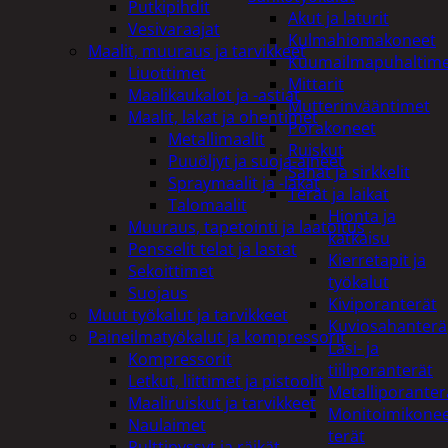
Putkipihdit
Akut ja laturit
Vesivaraajat
Kulmahiomakoneet
Maalit, muuraus ja tarvikkeet
Kuumailmapuhaltim
Liuottimet
Mittarit
Maalikaukalot ja -astiat
Mutterinvääntimet
Maalit, lakat ja ohentimet
Porakoneet
Metallimaalit
Ruiskut
Puuöljyt ja suoja-aineet
Sahat ja sirkkelit
Spraymaalit ja -lakat
Terät ja laikat
Talomaalit
Hionta ja
Muuraus, tapetointi ja laatoitus
katkaisu
Pensselit telat ja lastat
Kierretapit ja
Sekoittimet
työkalut
Suojaus
Kiviporanterät
Muut työkalut ja tarvikkeet
Kuviosahanterä
Paineilmatyökalut ja kompressorit
Lasi- ja
Kompressorit
tiiliporanterät
Letkut, liittimet ja pistoolit
Metalliporanter
Maaliruiskut ja tarvikkeet
Monitoimikone
Naulaimet
terät
Pulttipyssyt ja räikät