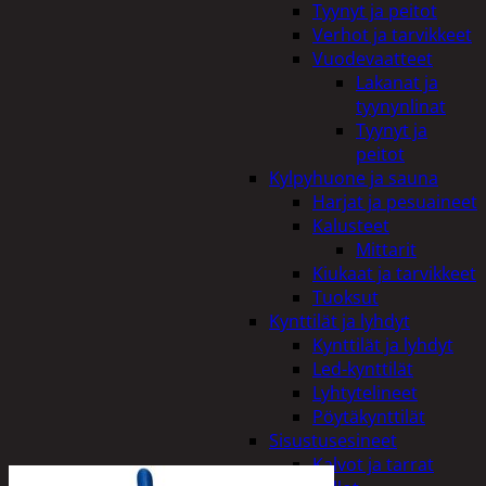
Tyynyt ja peitot
Verhot ja tarvikkeet
Vuodevaatteet
Lakanat ja
tyynynlinat
Tyynyt ja
peitot
Kylpyhuone ja sauna
Harjat ja pesuaineet
Kalusteet
Mittarit
Kiukaat ja tarvikkeet
Tuoksut
Kynttilät ja lyhdyt
Kynttilät ja lyhdyt
Led-kynttilät
Lyhtytelineet
Pöytäkynttilät
Sisustusesineet
Kalvot ja tarrat