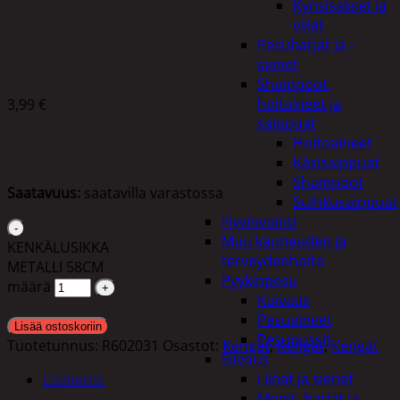
Kynsisakset ja
KENKÄLUSIKKA METALLI 58CM
viilat
Pesuharjat ja -
sienet
Shampoot,
hoitaineet ja
3,99
€
saippuat
Hoitoaineet
Käsisaippuat
Shampoot
Saatavuus:
saatavilla varastossa
Suihkusaippuat
Hyvinvointi
Muu kauneuden ja
KENKÄLUSIKKA
terveydenhoito
METALLI 58CM
Pyykinpesu
määrä
Kuivaus
Pesuaineet
Lisää ostoskoriin
Pesupussit
Tuotetunnus:
R602031
Osastot:
Kengät
,
Kengät
,
Kengät
Siivous
Liinat ja sienet
Lisätiedot
Mopit, harjat ja