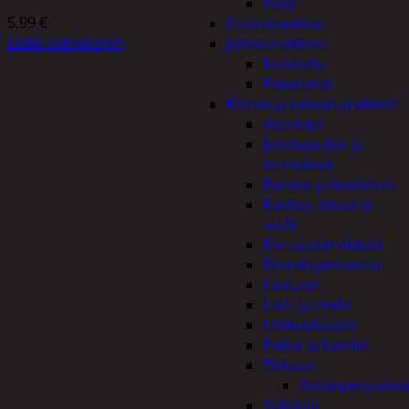
Peilit
5,99
€
Huonetuoksut
Lisää ostoskoriin
Juhlatarvikkeet
Koristelu
Paketointi
Keittiö ja taloustarvikkeet
Aterimet
Juomapullot ja
termokset
Kannut ja kanisterit
Kauhat, lastat ja
sudit
Kattaustarvikkeet
Kertakäyttöastiat
Lautaset
Lasit ja mukit
Leikkuulaudat
Padat ja kattilat
Tiskaus
Astianpesuaine
Säilöntä