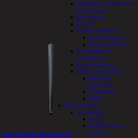
Kelloradiot, sääasemat ja
lämpömittarit
Oheislaitteet
Paristot
Puhelintarvikkeet
Johdot ja laturit
Kotelot ja telineet
Tv-tarvikkeet ja
seinätelineet
Varavirtalaitteet
Viihde-elektroniikka
Bluetooth
kaiuttimet
Kuulokkeet
Radiot
Koti ja sisustus
Huonekalut
Kaapit
Kenkätelineet ja
naulakot
KENKÄLUSIKKA METALLI 82CM