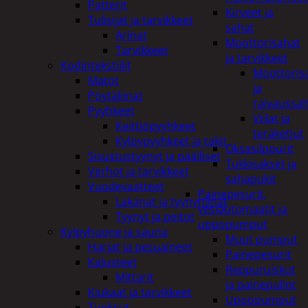
Patterit
Kirveet ja
Tulisijat ja tarvikkeet
sahat
Arinat
Moottorisahat
Tarvikkeet
ja tarvikkeet
Kodintekstiilit
Moottoris
Matot
ja
Pöytäliinat
raivaussa
Pyyhkeet
Viilat ja
Keittiöpyyhkeet
teräketjut
Kylpypyyhkeet ja takit
Oksasilppurit
Sisustustyynyt ja päälliset
Tukkisakset ja
Verhot ja tarvikkeet
sahapukit
Vuodevaatteet
Painepesurit,
Lakanat ja tyynynlinat
vesiautomaatit ja
Tyynyt ja peitot
uppopumput
Kylpyhuone ja sauna
Muut pumput
Harjat ja pesuaineet
Painepesurit
Kalusteet
Reppuruiskut
Mittarit
ja painepullot
Kiukaat ja tarvikkeet
Uppopumput
Tuoksut