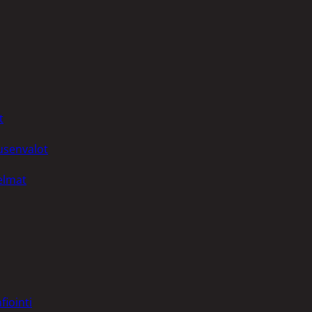
t
uusenvalot
telmat
fiointi