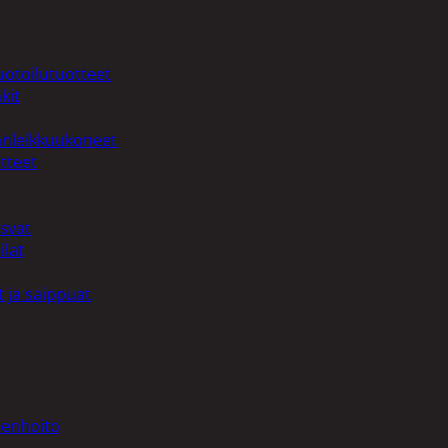
uotoilutuotteet
kit
anleikkuukoneet
tteet
asvat
ilat
 ja saippuat
denhoito