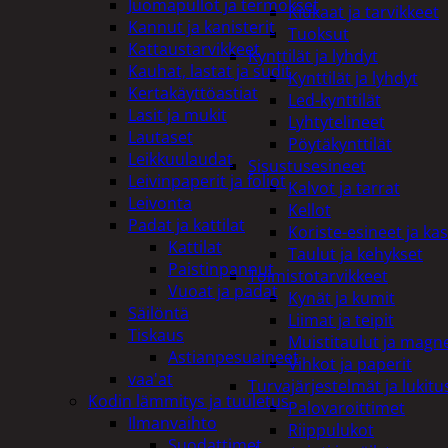
Juomapullot ja termokset
Kiukaat ja tarvikkeet
Kannut ja kanisterit
Tuoksut
Kattaustarvikkeet
Kynttilät ja lyhdyt
Kauhat, lastat ja sudit
Kynttilät ja lyhdyt
Kertakäyttöastiat
Led-kynttilät
Lasit ja mukit
Lyhtytelineet
Lautaset
Pöytäkynttilät
Leikkuulaudat
Sisustusesineet
Leivinpaperit ja foliot
Kalvot ja tarrat
Leivonta
Kellot
Padat ja kattilat
Koriste-esineet ja kas
Kattilat
Taulut ja kehykset
Paistinpannut
Toimistotarvikkeet
Vuoat ja padat
Kynät ja kumit
Säilöntä
Liimat ja teipit
Tiskaus
Muistitaulut ja magne
Astianpesuaineet
Vihkot ja paperit
vaa'at
Turvajärjestelmät ja lukitu
Kodin lämmitys ja tuuletus
Palovaroittimet
Ilmanvaihto
Riippulukot
Suodattimet