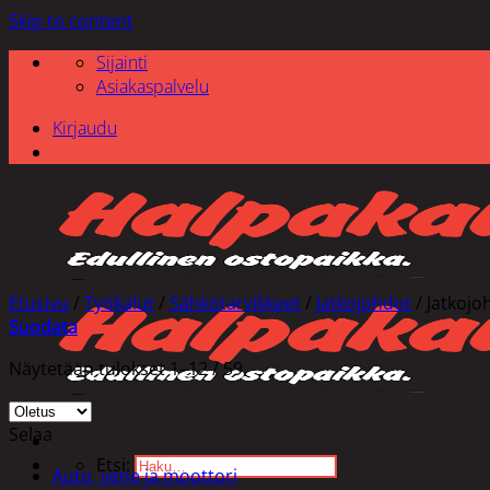
Skip to content
Sijainti
Asiakaspalvelu
Kirjaudu
Etusivu
/
Työkalut
/
Sähkötarvikkeet
/
Jatkojohdot
/
Jatkojoh
Suodata
Näytetään tulokset 1–12 / 59
Selaa
Etsi:
Auto, vene ja moottori