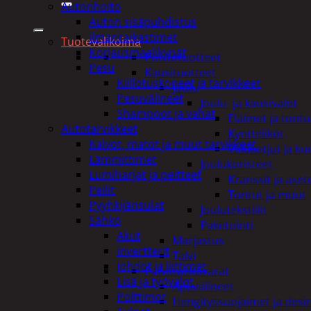
Autonhoito
Auton sisäpuhdistus
ilmanraikastimet
Tuotevalikoima
Korjausmaalikynät
Poistotuotteet
Pesu
Kausituotteet
Kiillotuskoneet ja tarvikkeet
Joulu
Pesuvälineet
Joulu- ja kausivalot
Shampoot ja vahat
Eläimet ja tontu
Autotarvikkeet
Kyntteliköt
Kalvot, matot ja muut tarvikkeet
Valoketjut ja k
Lämmittimet
Joulukoristeet
Lumiharjat ja peitteet
Kranssit ja ase
Peilit
Tontut ja muut
Pyyhkijänsulat
Joulutekstiilit
Sähkö
Paketointi
Akut
Marjastus
invertterit
Talvi
Johdot ja liittimet
Päivittäistavarat
Lisä ja työvalot
Apuvälineet
Polttimot
Hengityssuojaimet ja desin