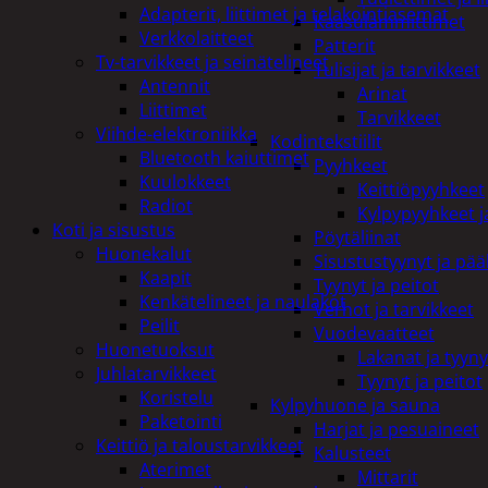
Adapterit, liittimet ja telakointiasemat
Kaasulämmittimet
Verkkolaitteet
Patterit
Tv-tarvikkeet ja seinätelineet
Tulisijat ja tarvikkeet
Antennit
Arinat
Liittimet
Tarvikkeet
Viihde-elektroniikka
Kodintekstiilit
Bluetooth kaiuttimet
Pyyhkeet
Kuulokkeet
Keittiöpyyhkeet
Radiot
Kylpypyyhkeet ja
Koti ja sisustus
Pöytäliinat
Huonekalut
Sisustustyynyt ja pääl
Kaapit
Tyynyt ja peitot
Kenkätelineet ja naulakot
Verhot ja tarvikkeet
Peilit
Vuodevaatteet
Huonetuoksut
Lakanat ja tyyny
Juhlatarvikkeet
Tyynyt ja peitot
Koristelu
Kylpyhuone ja sauna
Paketointi
Harjat ja pesuaineet
Keittiö ja taloustarvikkeet
Kalusteet
Aterimet
Mittarit