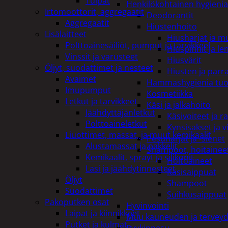
Tulpat
Henkilökohtainen hygienia
Irtomoottorit, aggregaatit
Deodorantit
Aggregaatit
Hiustenhoito
Lisälaitteet
Hiusharjat ja m
Polttoainesäiliöt, pumput ja tarvikkeet
Hiuspinnit ja len
Vinssit ja varusteet
Hiusvärit
Öljyt, suodattimet ja nesteet
Hiusten ja parr
Avaimet
Hammashygienia tuo
Imupumput
Kosmetiikka
Letkut ja tarvikkeet
Käsi ja jalkahoito
Jäähdyttäjänletkut
Käsivoiteet ja r
Polttoaineletkut
Kynsisakset ja vi
Liuottimet, massat, ja muut kemikaalit
Pesuharjat ja -sienet
Alustamassat ja pakkelit
Shampoot, hoitaineet
Kemikaalit, sprayt ja silikonit
Hoitoaineet
Lasi ja jäähdytinnesteet
Käsisaippuat
Öljyt
Shampoot
Suodattimet
Suihkusaippuat
Pakoputken osat
Hyvinvointi
Laipat ja kiinnikkeet
Muu kauneuden ja tervey
Putket ja kulmat