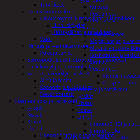
Pyykinpesu
Tarvikkeet
Kuivaus
Perävaunutarvikkeet
Pesuaineet
Hinausköydet, kiristysliinat ja kiinnikkeet
Pesupussit
Hinausköydet
Siivous
Kiristysliinat ja tarvikkeet
Liinat ja sienet
Valot
Mopit, harjat ja varre
Rengas ja -vannetarvikkeet
Muut siivoustarvikke
Pukit ja tunkit
Roskapussit ja -astiat
Sähköpotkulaudat, skootterit ja ajoneuvot
Sankot
Tukkikärryt ja juontopulkat
Pesuaineet
Veneet ja veneilytarvikkeet
Viemärinavausa
Airot ja melat
Yleispesuaineet
Kanootit ja sup-laudat
Eläintenruoka ja tarvikkeet
Perämoottorit
Jyrsijät
Eläintenruoka ja tarvikkeet
Kissat
Jyrsijät
Koirat
Kissat
Linnut
Koirat
Linnunpöntöt ja ruok
Linnut
Linnunruoka
Linnunpöntöt ja ruokintalaudat
Kodin elektroniikka ja laitteet