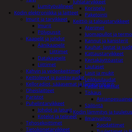
Juhlatarvikkeet
Lumityövälineet
Koristelu
Kodin elektroniikka ja laitteet
Paketointi
Imurit ja tarvikkeet
Keittiö ja taloustarvikkeet
Imurit
Aterimet
Pölypussit
Juomapullot ja termo
Kaapelit ja johdot
Kannut ja kanisterit
Äänikaapelit
Kauhat, lastat ja sudi
Liittimet
Kattaustarvikkeet
Datakaapelit
Kertakäyttöastiat
Liittimet
Lautaset
Kahvin ja vedenkeittimet
Lasit ja mukit
Keittolevyt ja paistoraudat
Leikkuulaudat
Kelloradiot, sääasemat ja lämpömittarit
Padat ja kattilat
Oheislaitteet
Tiskaus
Paristot
Astianpesuaine
Puhelintarvikkeet
Säilöntä
Johdot ja laturit
Kodin lämmitys ja tuuletu
Kotelot ja telineet
Ilmanvaihto
Tehosekoittimet
Suodattimet
Tietokonetarvikkeet
Tuulettimet ja I