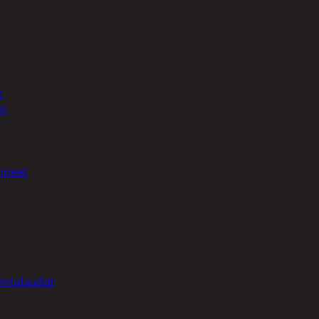
t
et
ineet
intalaudat