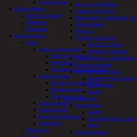
Linnunruoka
Imurit ja tarvikkeet
Elintarvikkeet
Kaapelit ja johdot
Keksit ja piparit
Kelloradiot, sääasemat ja 
Makeiset
Oheislaitteet
Mausteet
Paristot
Kausituotteet
Puhelintarvikkeet
Joulu
Johdot ja laturit
Joulu- ja kausivalot
Kotelot ja telineet
Eläimet ja tontut
Tv-tarvikkeet ja seinäteline
Kyntteliköt
Varavirtalaitteet
Valoketjut ja kuusenvalot
Viihde-elektroniikka
Joulukoristeet
Bluetooth kaiuttimet
Kranssit ja asetelmat
Kuulokkeet
Oksakoristeet
Radiot
Tontut ja muut
Koti ja sisustus
Joulumakeiset
Huonekalut
Joulutekstiilit
Kaapit
Kuuset ja valopuut
Kenkätelineet ja naul
Paketointi
Peilit
Marjastus
Huonetuoksut
Talvi