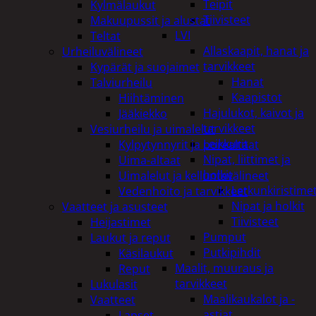
Teipit
Kylmälaukut
Tiivisteet
Makuupussit ja alustat
LVI
Teltat
Allaskaapit, hanat ja
Urheiluvälineet
tarvikkeet
Kypärät ja suojaimet
Hanat
Talviurheilu
Kaapistot
Hiihtäminen
Hajulukot, kaivot ja
Jääkiekko
tarvikkeet
Vesiurheilu ja uimalelut
Leikkurit
Kylpytynnyrit ja porealtaat
Nipat, liittimet ja
Uima-altaat
holkit
Uimalelut ja kelluntavälineet
Letkunkiristime
Vedenhoito ja tarvikkeet
Nipat ja holkit
Vaatteet ja asusteet
Tiivisteet
Heijastimet
Pumput
Laukut ja reput
Putkipihdit
Käsilaukut
Maalit, muuraus ja
Reput
tarvikkeet
Lukulasit
Maalikaukalot ja -
Vaatteet
astiat
Lapset