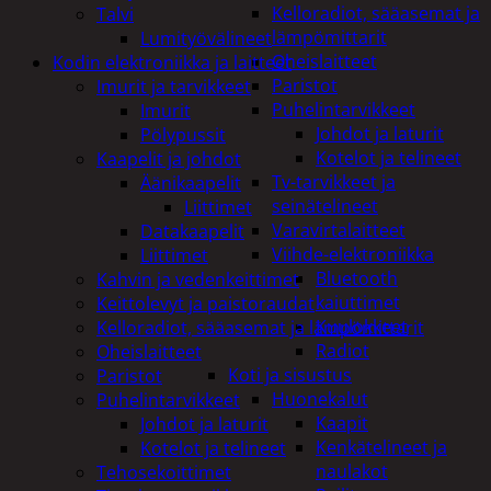
Kelloradiot, sääasemat ja
Talvi
lämpömittarit
Lumityövälineet
Oheislaitteet
Kodin elektroniikka ja laitteet
Paristot
Imurit ja tarvikkeet
Puhelintarvikkeet
Imurit
Johdot ja laturit
Pölypussit
Kotelot ja telineet
Kaapelit ja johdot
Tv-tarvikkeet ja
Äänikaapelit
seinätelineet
Liittimet
Varavirtalaitteet
Datakaapelit
Viihde-elektroniikka
Liittimet
Bluetooth
Kahvin ja vedenkeittimet
kaiuttimet
Keittolevyt ja paistoraudat
Kuulokkeet
Kelloradiot, sääasemat ja lämpömittarit
Radiot
Oheislaitteet
Koti ja sisustus
Paristot
Huonekalut
Puhelintarvikkeet
Kaapit
Johdot ja laturit
Kenkätelineet ja
Kotelot ja telineet
naulakot
Tehosekoittimet