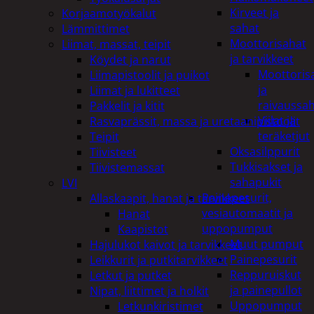
Kirveet ja
Korjaamotyökalut
sahat
Lämmittimet
Moottorisahat
Liimat, massat, teipit
ja tarvikkeet
Köydet ja narut
Moottoris
Liimapistoolit ja puikot
ja
Liimat ja lukitteet
raivaussa
Pakkelit ja kitit
Viilat ja
Rasvaprässit, massa ja uretaanipistoolit
teräketjut
Teipit
Oksasilppurit
Tiivisteet
Tukkisakset ja
Tiivistemassat
sahapukit
LVI
Painepesurit,
Allaskaapit, hanat ja tarvikkeet
vesiautomaatit ja
Hanat
uppopumput
Kaapistot
Muut pumput
Hajulukot kaivot ja tarvikkeet
Painepesurit
Leikkurit ja putkitarvikkeet
Reppuruiskut
Letkut ja putket
ja painepullot
Nipat, liittimet ja holkit
Uppopumput
Letkunkiristimet