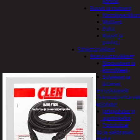
kahvat
Ruuvit ja mutterit
Kiinnitysankkuri
Mutterit
Pultit
Ruuvit ja
naulat
Sähkötarvikkeet
Asennustarvikkeet
Nippusiteet ja
kiinnikkeet
Sulakkeet ja
liittimet
Asennuskaapelit
Aurinkopaneelitarvik
Jatkojohdot
Jatkojohdot ja
ajastinkellot
Pistotulpat
Pisto ja -jakorasiat
Sähkötyökalut