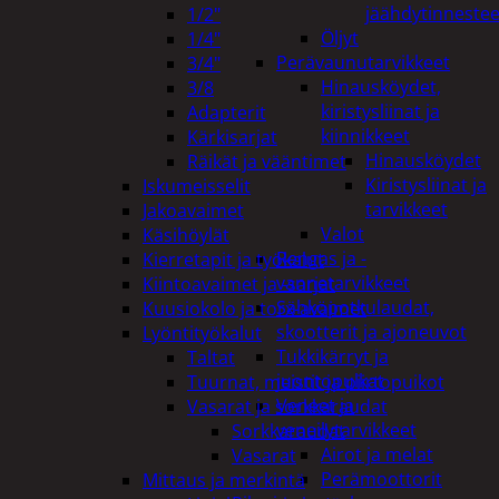
jäähdytinnestee
1/2"
Öljyt
1/4"
Perävaunutarvikkeet
3/4"
Hinausköydet,
3/8
kiristysliinat ja
Adapterit
kiinnikkeet
Kärkisarjat
Hinausköydet
Räikät ja vääntimet
Kiristysliinat ja
Iskumeisselit
tarvikkeet
Jakoavaimet
Valot
Käsihöylät
Rengas ja -
Kierretapit ja työkalut
vannetarvikkeet
Kiintoavaimet ja -sarjat
Sähköpotkulaudat,
Kuusiokolo ja torx-avaimet
skootterit ja ajoneuvot
Lyöntityökalut
Tukkikärryt ja
Taltat
juontopulkat
Tuurnat, meistit ja piirtopuikot
Veneet ja
Vasarat ja sorkkaraudat
veneilytarvikkeet
Sorkkaraudat
Airot ja melat
Vasarat
Perämoottorit
Mittaus ja merkintä