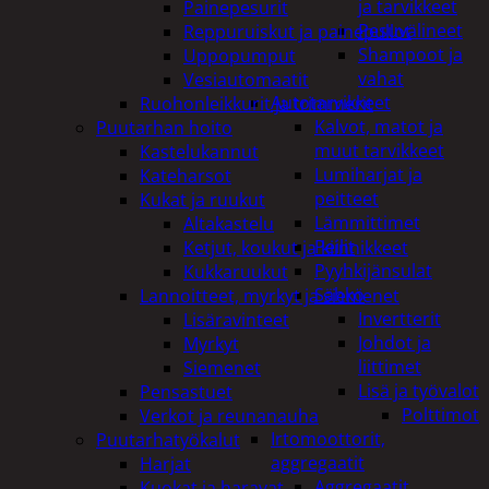
ja tarvikkeet
Painepesurit
Pesuvälineet
Reppuruiskut ja painepullot
Shampoot ja
Uppopumput
vahat
Vesiautomaatit
Autotarvikkeet
Ruohonleikkurit ja trimmerit
Kalvot, matot ja
Puutarhan hoito
muut tarvikkeet
Kastelukannut
Lumiharjat ja
Kateharsot
peitteet
Kukat ja ruukut
Lämmittimet
Altakastelu
Peilit
Ketjut, koukut ja kiinnikkeet
Pyyhkijänsulat
Kukkaruukut
Sähkö
Lannoitteet, myrkyt ja siemenet
Invertterit
Lisäravinteet
Johdot ja
Myrkyt
liittimet
Siemenet
Lisä ja työvalot
Pensastuet
Polttimot
Verkot ja reunanauha
Irtomoottorit,
Puutarhatyökalut
aggregaatit
Harjat
Aggregaatit
Kuokat ja haravat