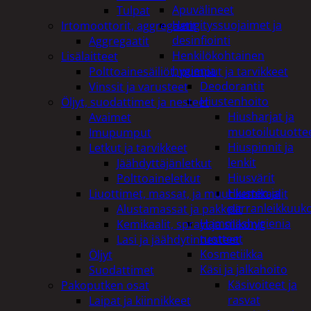
Apuvälineet
Tulpat
Hengityssuojaimet ja
Irtomoottorit, aggregaatit
desinfiointi
Aggregaatit
Henkilökohtainen
Lisälaitteet
hygienia
Polttoainesäiliöt, pumput ja tarvikkeet
Deodorantit
Vinssit ja varusteet
Hiustenhoito
Öljyt, suodattimet ja nesteet
Hiusharjat ja
Avaimet
muotoilutuotte
Imupumput
Hiuspinnit ja
Letkut ja tarvikkeet
lenkit
Jäähdyttäjänletkut
Hiusvärit
Polttoaineletkut
Hiusten ja
Liuottimet, massat, ja muut kemikaalit
parranleikkuuk
Alustamassat ja pakkelit
Hammashygienia
Kemikaalit, sprayt ja silikonit
tuotteet
Lasi ja jäähdytinnesteet
Kosmetiikka
Öljyt
Käsi ja jalkahoito
Suodattimet
Käsivoiteet ja
Pakoputken osat
rasvat
Laipat ja kiinnikkeet