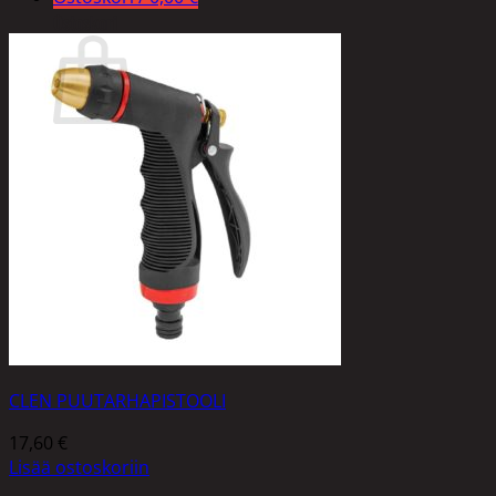
Ostoskori
Ostoskori on tyhjä.
Takaisin kauppaan
CLEN PUUTARHAPISTOOLI
17,60
€
Lisää ostoskoriin