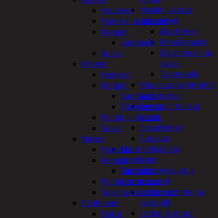
Maalit, lakat ja
Asusteet
ohentimet
Hanskat ja lapaset
Liuottimet
Kengät
Metallimaalit
Sandaalit
Spraymaalit ja
Sukat
-lakat
Miehet
Talomaalit
Hanskat
Muuraus, tapetointi
Kengät
ja laatoitus
Sandaalit
Pensselit telat ja
Talvikengät
lastat
Paidat ja housut
Sekoittimet
Sukat
Suojaus
Naiset
Muut työkalut ja
Hanskat
tarvikkeet
Kengät
Paineilmatyökalut ja
Sandaalit
kompressorit
Paidat ja housut
Letkut, liittimet ja
Sukat ja säärystimet
pistoolit
Päähineet
Letkut ja muut
Hatut