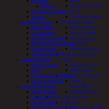
Kellot
Kalusteet
Koriste-esineet ja
Mittarit
kasvit
Kiukaat ja tarvikkeet
Taulut ja kehykset
Tuoksut
Toimistotarvikkeet
Kynttilät ja lyhdyt
Kynät ja kumit
Led-kynttilät
Liimat ja teipit
Lyhtytelineet
Muistitaulut ja
Muotit ja tarvikkeet
magneetit
Öljykynttilät ja ulkotulet
Vihkot ja paperit
Pöytäkynttilät
Turvajärjestelmät ja
Tuoksukynttilät
lukitus
Sisustusesineet
Palovaroittimet
Kalvot ja tarrat
Riippulukot
Kellot
Varastointi ja säilytys
Koriste-esineet ja kasvit
Hyllyt ja -
Taulut ja kehykset
kannattimet
Toimistotarvikkeet
Säilytyslaatikot
Kynät ja kumit
Vapaa-aika ja urheilu
Laminointi
Askartelu
Liimat ja teipit
Askartelutarvikkeet
Muistitaulut ja magneetit