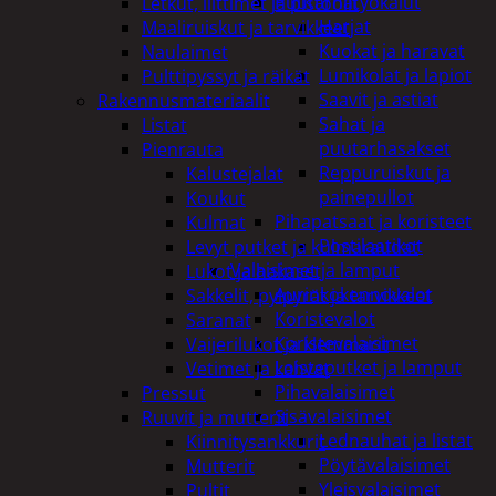
Puutarhatyökalut
Letkut, liittimet ja pistoolit
Harjat
Maaliruiskut ja tarvikkeet
Kuokat ja haravat
Naulaimet
Lumikolat ja lapiot
Pulttipyssyt ja räikät
Saavit ja astiat
Rakennusmateriaalit
Sahat ja
Listat
puutarhasakset
Pienrauta
Reppuruiskut ja
Kalustejalat
painepullot
Koukut
Pihapatsaat ja koristeet
Kulmat
Postilaatikot
Levyt putket ja kulmaraudat
Valaisimet ja lamput
Lukot ja hakaset
Aurinkokennovalot
Sakkelit, pylpyrät ja tarvikkeet
Koristevalot
Saranat
Koristevalaisimet
Vaijerilukot ja klemmarit
Loisteputket ja lamput
Vetimet ja kahvat
Pihavalaisimet
Pressut
Sisävalaisimet
Ruuvit ja mutterit
Lednauhat ja listat
Kiinnitysankkurit
Pöytävalaisimet
Mutterit
Yleisvalaisimet
Pultit