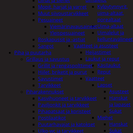
uimalelut
Liinat ja sienet
Kylpytynnyrit,
Mopit, harjat ja varret
uima-altaat,
Muut siivoustarvikkeet
porealtaat
Pesuaineet
Uima-altaat
Viemärinavausaineet
Uimalelut ja
Yleispesuaineet
kelluntavälineet
Roskapussit ja -astiat
Vaatteet ja asusteet
Sangot
Heijastimet
Piha ja puutarha
Laukut ja reput
Grillaus ja savustus
Käsilaukut
Grillit ja rengaspolttimet
Reput
Hiilet, briketit ja purut
Vaatteet
Savustimet
Lapset
Tarvikkeet
Asusteet
Piharakennukset
Hanskat
Kasvihuoneet ja tarvikkeet
ja lapaset
Paviljonkit ja tarvikkeet
Sukat
Pihapatsaat ja koristeet
Miehet
Postilaatikot
Hanskat
Puutarhavajat ja katokset
Sukat
Ulko-wc ja tarvikkeet