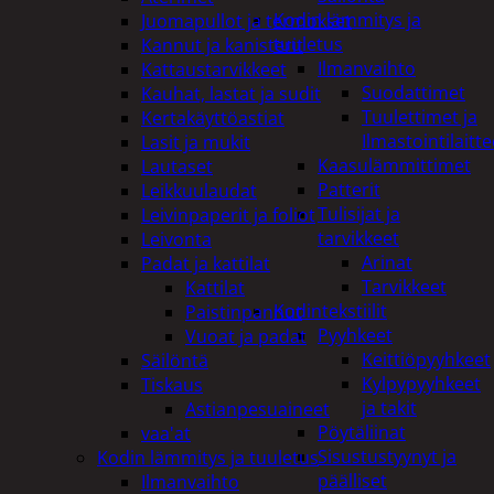
Kodin lämmitys ja
Juomapullot ja termokset
tuuletus
Kannut ja kanisterit
Ilmanvaihto
Kattaustarvikkeet
Suodattimet
Kauhat, lastat ja sudit
Tuulettimet ja
Kertakäyttöastiat
Ilmastointilaitte
Lasit ja mukit
Kaasulämmittimet
Lautaset
Patterit
Leikkuulaudat
Tulisijat ja
Leivinpaperit ja foliot
tarvikkeet
Leivonta
Arinat
Padat ja kattilat
Tarvikkeet
Kattilat
Kodintekstiilit
Paistinpannut
Pyyhkeet
Vuoat ja padat
Keittiöpyyhkeet
Säilöntä
Kylpypyyhkeet
Tiskaus
ja takit
Astianpesuaineet
Pöytäliinat
vaa'at
Sisustustyynyt ja
Kodin lämmitys ja tuuletus
päälliset
Ilmanvaihto