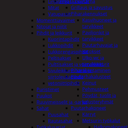
Piha ja puutarha
Linjalangat ja kynät
Grillaus ja savustus
Mitat
Piharakennukset
Vatupassit
Kasvihuoneet ja
Momenttiavaimet
tarvikkeet
Nitojat ja niitit
Paviljonkit ja
Pihdit ja leikkurit
tarvikkeet
Kuorintapihdit
Puutarhavajat ja
Lukkopihdit
katokset
Lukkorengaspihdit
Ulko-wc ja
Peltisakset
tarvikkeet
Pulttisakset ja voimaleikkurit
Piharakentaminen
Sivuleikkurit, kärki ja-
Puutarhakalusteet
siirtoleukapihdit
Keinut
vetoniittipihdit
Pehmusteet
Puristimet
Pöydät, tuolit ja
Puukot
kalusteryhmät
Ruuvimeisselit ja -sarjat
Puutarhakoneet
Sahat
Kärryt
Puusahat
Metsurin työkalut
Rautasahat
Halkomakoneet
Työkalusarjat