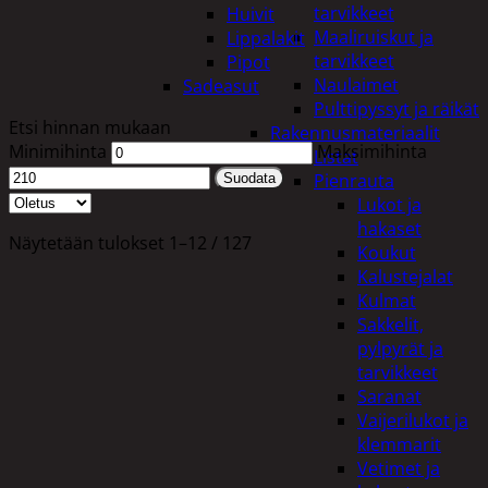
tarvikkeet
Huivit
Maaliruiskut ja
Lippalakit
tarvikkeet
Pipot
Naulaimet
Sadeasut
Pulttipyssyt ja räikät
Etsi hinnan mukaan
Rakennusmateriaalit
Minimihinta
Maksimihinta
Listat
Pienrauta
Suodata
Lukot ja
hakaset
Näytetään tulokset 1–12 / 127
Koukut
Kalustejalat
Kulmat
Sakkelit,
pylpyrät ja
tarvikkeet
Saranat
Vaijerilukot ja
klemmarit
Vetimet ja