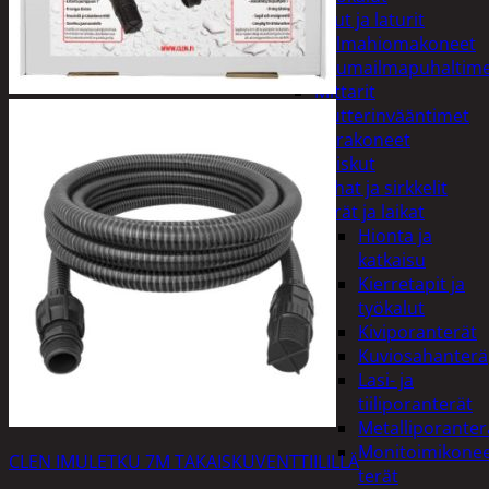
Akut ja laturit
Kulmahiomakoneet
Kuumailmapuhaltim
Mittarit
Mutterinvääntimet
Porakoneet
Ruiskut
Sahat ja sirkkelit
Terät ja laikat
Hionta ja
katkaisu
Kierretapit ja
työkalut
Kiviporanterät
Kuviosahanterä
Lasi- ja
tiiliporanterät
Metalliporanter
Monitoimikone
CLEN IMULETKU 7M TAKAISKUVENTTIILILLÄ
terät