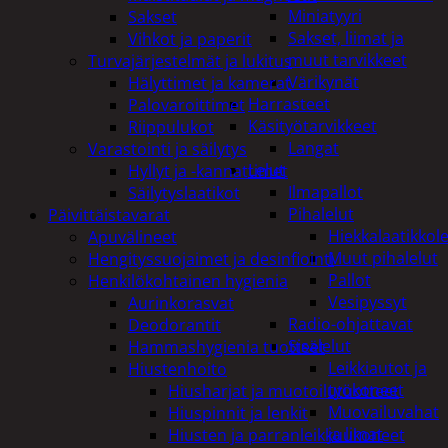
Miniatyyri
Sakset
Sakset, liimat ja
Vihkot ja paperit
muut tarvikkeet
Turvajärjestelmät ja lukitus
Värikynät
Hälyttimet ja kamerat
Harrasteet
Palovaroittimet
Käsityötarvikkeet
Riippulukot
Langat
Varastointi ja säilytys
Lelut
Hyllyt ja -kannattimet
Ilmapallot
Säilytyslaatikot
Pihalelut
Päivittäistavarat
Hiekkalaatikkole
Apuvälineet
Muut pihalelut
Hengityssuojaimet ja desinfiointi
Pallot
Henkilökohtainen hygienia
Vesipyssyt
Aurinkorasvat
Radio-ohjattavat
Deodorantit
Sisälelut
Hammashygienia tuotteet
Leikkiautot ja
Hiustenhoito
työkoneet
Hiusharjat ja muotoilutuotteet
Muovailuvahat
Hiuspinnit ja lenkit
ja limat
Hiusten ja parranleikkuukoneet