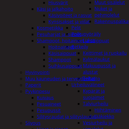
Muut sisälelut
Hiusvärit
Nuket ja
Käsi ja jalkahoito
pehmolelut
Käsivoiteet ja rasvat
Rakennuspalika
Kynsisakset ja viilat
Pelit
Kosmetiikka
Polkupyöräily
Pesuharjat ja -sienet
Lukot
Shampoot, hoitaineet ja saippuat
Retkeily
Hoitoaineet
Keittimet ja ruokailu
Käsisaippuat
Kylmälaukut
Shampoot
Makuupussit ja
Suihkusaippuat
alustat
Hyvinvointi
Teltat
Muu kauneuden ja terveydenhoito
Urheiluvälineet
Paperit
Kypärät ja
Pyykinpesu
suojaimet
Kuivaus
Talviurheilu
Pesuaineet
Hiihtäminen
Pesupussit
Jääkiekko
Silitysraudat ja silityslaudat
Vesiurheilu ja
Siivous