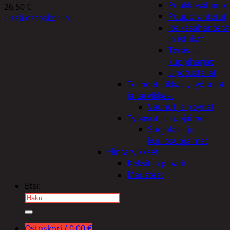
Puukkosahante
26,50
€
Puuporanterät
Lisää ostoskoriin
Reikäsahanterä
ja istukat
Teräs ja
kuppiharjat
Upotusterät
Telineet, tikkaat, työtasot
ja tarvikkeet
Vaunut ja pöydät
Työasut ja suojaimet
Suojalasit ja
kuulosuojaimet
Elintarvikkeet
Keksit ja piparit
Mausteet
Etsi:
Ostoskori /
0,00
€