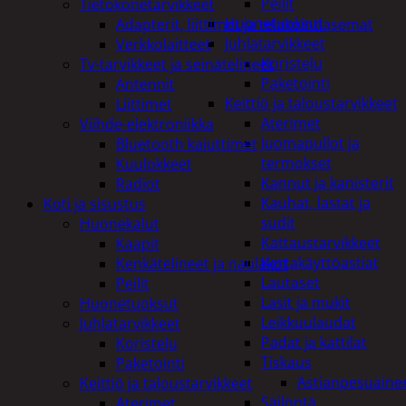
Peilit
Tietokonetarvikkeet
Huonetuoksut
Adapterit, liittimet ja telakointiasemat
Juhlatarvikkeet
Verkkolaitteet
Koristelu
Tv-tarvikkeet ja seinätelineet
Paketointi
Antennit
Keittiö ja taloustarvikkeet
Liittimet
Aterimet
Viihde-elektroniikka
Juomapullot ja
Bluetooth kaiuttimet
termokset
Kuulokkeet
Kannut ja kanisterit
Radiot
Kauhat, lastat ja
Koti ja sisustus
sudit
Huonekalut
Kattaustarvikkeet
Kaapit
Kertakäyttöastiat
Kenkätelineet ja naulakot
Lautaset
Peilit
Lasit ja mukit
Huonetuoksut
Leikkuulaudat
Juhlatarvikkeet
Padat ja kattilat
Koristelu
Tiskaus
Paketointi
Astianpesuaine
Keittiö ja taloustarvikkeet
Säilöntä
Aterimet