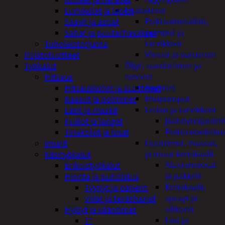
Lisälaitteet
Lumikolat ja lapiot
Polttoainesäiliöt,
Saavit ja astiat
pumput ja
Sahat ja puutarhasakset
tarvikkeet
Tuholaistorjunta
Vinssit ja varusteet
Poistotuotteet
Öljyt, suodattimet ja
Työkalut
nesteet
Hitsaus
Avaimet
Hitsauskolvit ja suuttimet
Imupumput
Kaasut ja polttimet
Letkut ja tarvikkeet
Lasit ja maskit
Jäähdyttäjänlet
Puikot ja langat
Polttoaineletku
Tinakolvit ja tinat
Liuottimet, massat,
Imurit
ja muut kemikaalit
Käsityökalut
Alustamassat
Erikoistyökalut
ja pakkelit
Hionta ja puhdistus
Kemikaalit,
Tyynyt ja paperit
sprayt ja
Viilat ja teräsharjat
silikonit
Hylsyt ja vääntimet
Lasi ja
1"