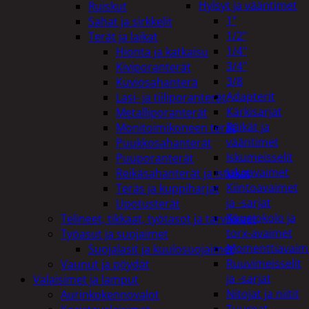
Hylsyt ja vääntimet
Ruiskut
1"
Sahat ja sirkkelit
1/2"
Terät ja laikat
1/4"
Hionta ja katkaisu
3/4"
Kiviporanterät
3/8
Kuviosahanterä
Adapterit
Lasi- ja tiiliporanterät
Kärkisarjat
Metalliporanterät
Räikät ja
Monitoimikoneen terät
vääntimet
Puukkosahanterät
Iskumeisselit
Puuporanterät
Jakoavaimet
Reikäsahanterät ja istukat
Kiintoavaimet
Teräs ja kuppiharjat
ja -sarjat
Upotusterät
Kuusiokolo ja
Telineet, tikkaat, työtasot ja tarvikkeet
torx-avaimet
Työasut ja suojaimet
Momenttiavaim
Suojalasit ja kuulosuojaimet
Ruuvimeisselit
Vaunut ja pöydät
ja -sarjat
Valaisimet ja lamput
Nitojat ja niitit
Aurinkokennovalot