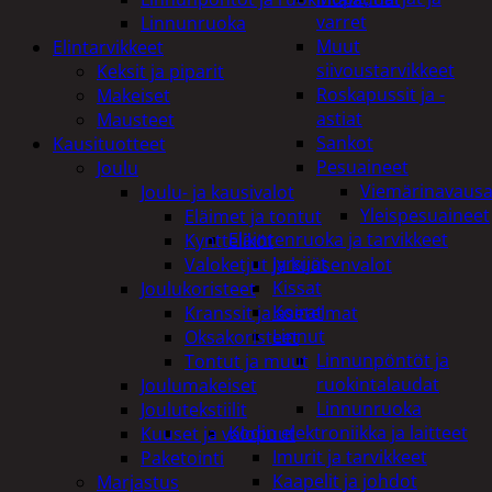
varret
Linnunruoka
Muut
Elintarvikkeet
siivoustarvikkeet
Keksit ja piparit
Roskapussit ja -
Makeiset
astiat
Mausteet
Sankot
Kausituotteet
Pesuaineet
Joulu
Viemärinavausa
Joulu- ja kausivalot
Yleispesuaineet
Eläimet ja tontut
Eläintenruoka ja tarvikkeet
Kyntteliköt
Jyrsijät
Valoketjut ja kuusenvalot
Kissat
Joulukoristeet
Koirat
Kranssit ja asetelmat
Linnut
Oksakoristeet
Linnunpöntöt ja
Tontut ja muut
ruokintalaudat
Joulumakeiset
Linnunruoka
Joulutekstiilit
Kodin elektroniikka ja laitteet
Kuuset ja valopuut
Imurit ja tarvikkeet
Paketointi
Kaapelit ja johdot
Marjastus