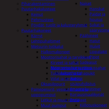
Naiset
Piharakentaminen
Hanskat
Puutarhakalusteet
Paidat ja
Keinut
housut
Pehmusteet
Sukat ja
Pöydät, tuolit ja kalusteryhmät
säärystim
Puutarhakoneet
Päähineet
Kärryt
Hatut
Lehtipuhaltimet
Huivit
Metsurin työkalut
Lippalakit
Halkomakoneet
Pipot
Moottorisahat ja tarvikkeet
Sadeasut
Kirveet ja sahat
Auto, vene ja moottori
Moottorisahat ja raivaussahat
Autonhoito
Tukkisakset ja sahapukit
Auton
Viilat ja teräketjut
sisäpuhdistus
Oksasilppurit
Ilmanraikastimet
Painepesurit, vesiautomaatit ja
Korjausmaalikynät
uppopumput
Pesu
Letkut ja muut tarvikkeet
Kiillotuskoneet
Muut pumput