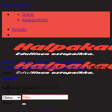
Skip to content
Sijainti
Asiakaspalvelu
Kirjaudu
Etusivu
/
Piha ja puutarha
/
Puutarhakoneet
/
Painepesurit, vesiautomaatit ja uppopumput
/
Letkut ja
muut tarvikkeet
Suodata
Näytetään tulokset 1–12 / 127
Etsi:
Selaa