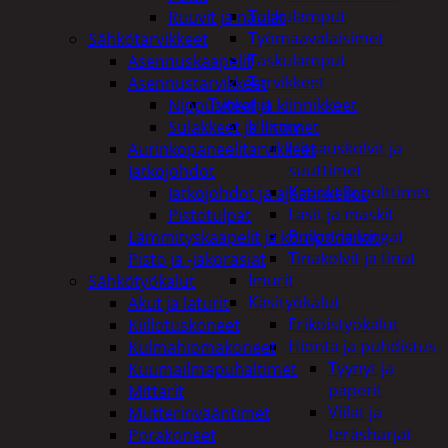
Taskulamput
Ruuvit ja naulat
Työmaavalaisimet
Sähkötarvikkeet
Taskulamput
Asennuskaapelit
Tarvikkeet
Asennustarvikkeet
Työkalut
Nippusiteet ja kiinnikkeet
Hitsaus
Sulakkeet ja liittimet
Hitsauskolvit ja
Aurinkopaneelitarvikkeet
suuttimet
Jatkojohdot
Kaasut ja polttimet
Jatkojohdot ja ajastinkellot
Lasit ja maskit
Pistotulpat
Puikot ja langat
Lämmityskaapelit ja komponentit
Tinakolvit ja tinat
Pisto ja -jakorasiat
Imurit
Sähkötyökalut
Käsityökalut
Akut ja laturit
Erikoistyökalut
Kiillotuskoneet
Hionta ja puhdistus
Kulmahiomakoneet
Tyynyt ja
Kuumailmapuhaltimet
paperit
Mittarit
Viilat ja
Mutterinvääntimet
teräsharjat
Porakoneet