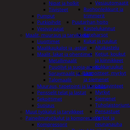
Vesiautomaatit
Nipat ja holkit
Ruohonleikkurit ja
Tiivisteet
trimmerit
Pumput
Puutarhan hoito
Putkipihdit
Kastelukannut
Vesivaraajat
Kateharsot
Maalit, muuraus ja tarvikkeet
Kukat ja ruukut
Liuottimet
Altakastelu
Maalikaukalot ja -astiat
Ketjut, koukut
Maalit, lakat ja ohentimet
ja kiinnikkeet
Metallimaalit
Kukkaruukut
Puuöljyt ja suoja-aineet
Lannoitteet, myrkyt
Spraymaalit ja -lakat
ja siemenet
Talomaalit
Lisäravinteet
Muuraus, tapetointi ja laatoitus
Myrkyt
Pensselit telat ja lastat
Siemenet
Sekoittimet
Tuholaistorjunt
Suojaus
Pensastuet
Muut työkalut ja tarvikkeet
Verkot ja
Paineilmatyökalut ja kompressorit
reunanauha
Kompressorit