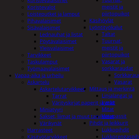
Tuurnat,
Koristevalaisimet
meistit ja
Koristevalot
piirtopuikot
Loisteputket ja lamput
Käsihöylät
Pihavalaisimet
Lyöntityökalut
Sisävalaisimet
Taltat
Lednauhat ja listat
Tuurnat,
Pöytävalaisimet
meistit ja
Yleisvalaisimet
piirtopuikot
Tarvikkeet
Vasarat ja
Taskulamput
sorkkaraudat
Työmaavalaisimet
Sorkkarau
Vapaa-aika ja urheilu
Vasarat
Askartelu
Mittaus ja merkintä
Askartelutarvikkeet
Linjalangat ja
Tarrat
kynät
Värityskirjat paperit ja arkit
Mitat
Miniatyyri
Vatupassit
Sakset, liimat ja muut tarvikkeet
Pihdit ja leikkurit
Värikynät
Lukkopihdit
Harrasteet
Lukkorengaspih
Käsityötarvikkeet