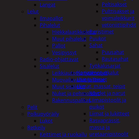
Peltisakset
Langat
Pulttisakset ja
Lelut
voimaleikkurit
Ilmapallot
vetoniittipihdit
Pihalelut
Puristimet
Hiekkalaatikkolelut
Puukot
Muut pihalelut
Sahat
Pallot
Puusahat
Vesipyssyt
Rautasahat
Radio-ohjattavat
Työkalusarjat
Sisälelut
Korjaamotyökalut
Leikkiautot ja työkoneet
Lämmittimet
Muovailuvahat ja limat
Liimat, massat, teipit
Muut sisälelut
Köydet ja narut
Nuket ja pehmolelut
Liimapistoolit ja
Rakennuspalikat
puikot
Pelit
Liimat ja lukitteet
Polkupyöräily
Rasvaprässit,
Lukot
massa ja
Retkeily
uretaanipistoolit
Keittimet ja ruokailu