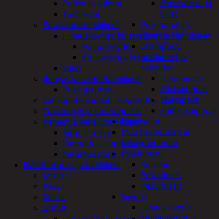
Kynsisakset ja
Putket ja kulmat
viilat
Tarvikkeet
Pesuharjat ja -
Perävaunutarvikkeet
sienet
Hinausköydet, kiristysliinat ja kiinnikkeet
Shampoot,
Hinausköydet
hoitaineet ja
Kiristysliinat ja tarvikkeet
saippuat
Valot
Hoitoaineet
Rengas ja -vannetarvikkeet
Käsisaippuat
Pukit ja tunkit
Shampoot
Sähköpotkulaudat, skootterit ja ajoneuvot
Suihkusaippuat
Tukkikärryt ja juontopulkat
Hyvinvointi
Veneet ja veneilytarvikkeet
Muu kauneuden ja
Airot ja melat
terveydenhoito
Kanootit ja sup-laudat
Pyykinpesu
Perämoottorit
Kuivaus
Eläintenruoka ja tarvikkeet
Pesuaineet
Jyrsijät
Pesupussit
Kissat
Siivous
Koirat
Liinat ja sienet
Linnut
Mopit, harjat ja
Linnunpöntöt ja ruokintalaudat