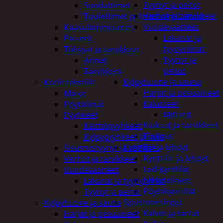
Tyynyt ja peitot
Suodattimet
Verhot ja tarvikkeet
Tuulettimet ja Ilmastointilaitteet
Vuodevaatteet
Kaasulämmittimet
Lakanat ja
Patterit
tyynynlinat
Tulisijat ja tarvikkeet
Tyynyt ja
Arinat
peitot
Tarvikkeet
Kylpyhuone ja sauna
Kodintekstiilit
Harjat ja pesuaineet
Matot
Kalusteet
Pöytäliinat
Mittarit
Pyyhkeet
Kiukaat ja tarvikkeet
Keittiöpyyhkeet
Tuoksut
Kylpypyyhkeet ja takit
Kynttilät ja lyhdyt
Sisustustyynyt ja päälliset
Kynttilät ja lyhdyt
Verhot ja tarvikkeet
Led-kynttilät
Vuodevaatteet
Lyhtytelineet
Lakanat ja tyynynlinat
Pöytäkynttilät
Tyynyt ja peitot
Sisustusesineet
Kylpyhuone ja sauna
Kalvot ja tarrat
Harjat ja pesuaineet