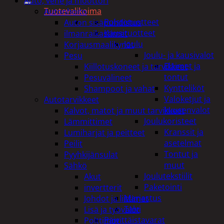
Auto, vene ja moottori
Tuotevalikoima
Autonhoito
Poistotuotteet
Auton sisäpuhdistus
Kausituotteet
ilmanraikastimet
Joulu
Korjausmaalikynät
Joulu- ja kausivalot
Pesu
Eläimet ja
Kiillotuskoneet ja tarvikkeet
tontut
Pesuvälineet
Kyntteliköt
Shampoot ja vahat
Valoketjut ja
Autotarvikkeet
kuusenvalot
Kalvot, matot ja muut tarvikkeet
Joulukoristeet
Lämmittimet
Kranssit ja
Lumiharjat ja peitteet
asetelmat
Peilit
Tontut ja
Pyyhkijänsulat
muut
Sähkö
Joulutekstiilit
Akut
Paketointi
invertterit
Marjastus
Johdot ja liittimet
Talvi
Lisä ja työvalot
Päivittäistavarat
Polttimot