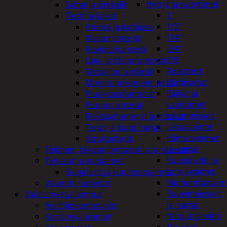
Hylsyt ja vääntimet
Sahat ja sirkkelit
1"
Terät ja laikat
1/2"
Hionta ja katkaisu
1/4"
Kiviporanterät
3/4"
Kuviosahanterä
3/8
Lasi- ja tiiliporanterät
Adapterit
Metalliporanterät
Kärkisarjat
Monitoimikoneen terät
Räikät ja
Puukkosahanterät
vääntimet
Puuporanterät
Iskumeisselit
Reikäsahanterät ja istukat
Jakoavaimet
Teräs ja kuppiharjat
Kiintoavaimet
Upotusterät
ja -sarjat
Telineet, tikkaat, työtasot ja tarvikkeet
Kuusiokolo ja
Työasut ja suojaimet
torx-avaimet
Suojalasit ja kuulosuojaimet
Momenttiavaim
Vaunut ja pöydät
Ruuvimeisselit
Valaisimet ja lamput
ja -sarjat
Aurinkokennovalot
Nitojat ja niitit
Koristevalaisimet