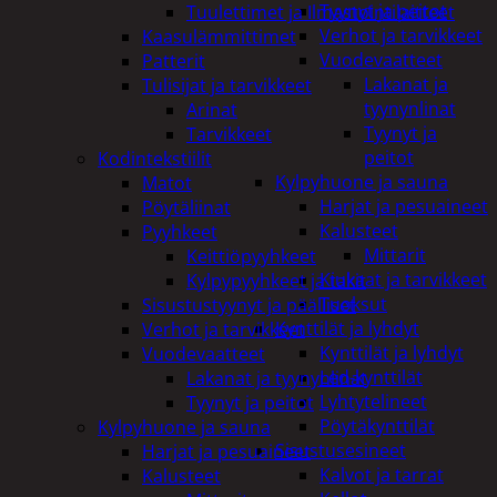
Tyynyt ja peitot
Tuulettimet ja Ilmastointilaitteet
Verhot ja tarvikkeet
Kaasulämmittimet
Vuodevaatteet
Patterit
Lakanat ja
Tulisijat ja tarvikkeet
tyynynlinat
Arinat
Tyynyt ja
Tarvikkeet
peitot
Kodintekstiilit
Kylpyhuone ja sauna
Matot
Harjat ja pesuaineet
Pöytäliinat
Kalusteet
Pyyhkeet
Mittarit
Keittiöpyyhkeet
Kiukaat ja tarvikkeet
Kylpypyyhkeet ja takit
Tuoksut
Sisustustyynyt ja päälliset
Kynttilät ja lyhdyt
Verhot ja tarvikkeet
Kynttilät ja lyhdyt
Vuodevaatteet
Led-kynttilät
Lakanat ja tyynynlinat
Lyhtytelineet
Tyynyt ja peitot
Pöytäkynttilät
Kylpyhuone ja sauna
Sisustusesineet
Harjat ja pesuaineet
Kalvot ja tarrat
Kalusteet