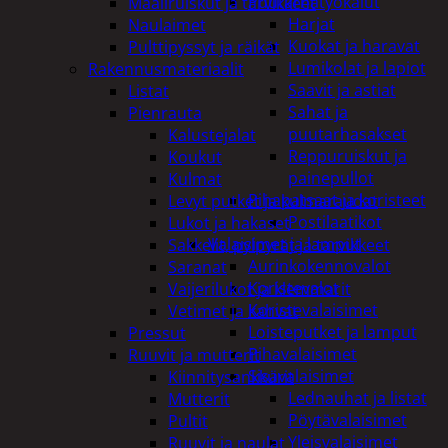
Puutarhatyökalut
Maaliruiskut ja tarvikkeet
Harjat
Naulaimet
Kuokat ja haravat
Pulttipyssyt ja räikät
Lumikolat ja lapiot
Rakennusmateriaalit
Saavit ja astiat
Listat
Sahat ja
Pienrauta
puutarhasakset
Kalustejalat
Reppuruiskut ja
Koukut
painepullot
Kulmat
Pihapatsaat ja koristeet
Levyt putket ja kulmaraudat
Postilaatikot
Lukot ja hakaset
Valaisimet ja lamput
Sakkelit, pylpyrät ja tarvikkeet
Aurinkokennovalot
Saranat
Koristevalot
Vaijerilukot ja klemmarit
Koristevalaisimet
Vetimet ja kahvat
Loisteputket ja lamput
Pressut
Pihavalaisimet
Ruuvit ja mutterit
Sisävalaisimet
Kiinnitysankkurit
Lednauhat ja listat
Mutterit
Pöytävalaisimet
Pultit
Yleisvalaisimet
Ruuvit ja naulat