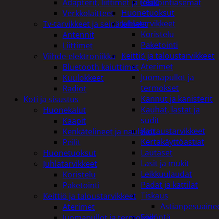
Peilit
Adapterit, liittimet ja telakointiasemat
Huonetuoksut
Verkkolaitteet
Juhlatarvikkeet
Tv-tarvikkeet ja seinätelineet
Koristelu
Antennit
Paketointi
Liittimet
Keittiö ja taloustarvikkeet
Viihde-elektroniikka
Aterimet
Bluetooth kaiuttimet
Juomapullot ja
Kuulokkeet
termokset
Radiot
Kannut ja kanisterit
Koti ja sisustus
Kauhat, lastat ja
Huonekalut
sudit
Kaapit
Kattaustarvikkeet
Kenkätelineet ja naulakot
Kertakäyttöastiat
Peilit
Lautaset
Huonetuoksut
Lasit ja mukit
Juhlatarvikkeet
Leikkuulaudat
Koristelu
Padat ja kattilat
Paketointi
Tiskaus
Keittiö ja taloustarvikkeet
Astianpesuaine
Aterimet
Säilöntä
Juomapullot ja termokset