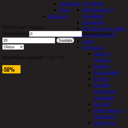
tarvikkeet
Lippalakit
Maaliruiskut ja
Pipot
tarvikkeet
Sadeasut
Naulaimet
Etsi hinnan mukaan
Pulttipyssyt ja räikät
Minimihinta
Maksimihinta
Rakennusmateriaalit
Listat
Suodata
Pienrauta
Lukot ja
Näytetään tulokset 1–12 / 19
hakaset
Koukut
-50%
Kalustejalat
Kulmat
Sakkelit,
pylpyrät ja
tarvikkeet
Saranat
Vaijerilukot ja
klemmarit
Vetimet ja