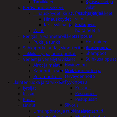
Kynsisakset ja
Tarvikkeet
viilat
Perävaunutarvikkeet
Pesuharjat ja -
Hinausköydet, kiristysliinat ja kiinnikkeet
sienet
Hinausköydet
Shampoot,
Kiristysliinat ja tarvikkeet
hoitaineet ja
Valot
saippuat
Rengas ja -vannetarvikkeet
Hoitoaineet
Pukit ja tunkit
Käsisaippuat
Sähköpotkulaudat, skootterit ja ajoneuvot
Shampoot
Tukkikärryt ja juontopulkat
Suihkusaippuat
Veneet ja veneilytarvikkeet
Hyvinvointi
Airot ja melat
Muu kauneuden ja
Kanootit ja sup-laudat
terveydenhoito
Perämoottorit
Pyykinpesu
Eläintenruoka ja tarvikkeet
Kuivaus
Jyrsijät
Pesuaineet
Kissat
Pesupussit
Koirat
Siivous
Linnut
Liinat ja sienet
Linnunpöntöt ja ruokintalaudat
Mopit, harjat ja
Linnunruoka