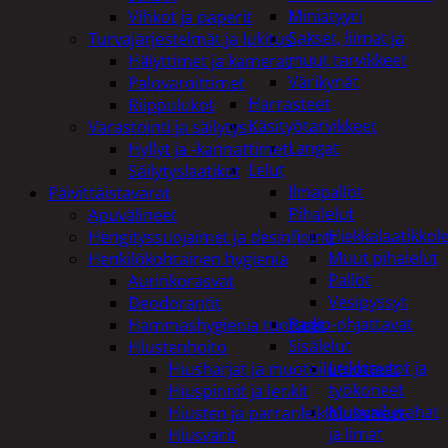
Miniatyyri
Vihkot ja paperit
Sakset, liimat ja
Turvajärjestelmät ja lukitus
muut tarvikkeet
Hälyttimet ja kamerat
Värikynät
Palovaroittimet
Harrasteet
Riippulukot
Käsityötarvikkeet
Varastointi ja säilytys
Langat
Hyllyt ja -kannattimet
Lelut
Säilytyslaatikot
Ilmapallot
Päivittäistavarat
Pihalelut
Apuvälineet
Hiekkalaatikkole
Hengityssuojaimet ja desinfiointi
Muut pihalelut
Henkilökohtainen hygienia
Pallot
Aurinkorasvat
Vesipyssyt
Deodorantit
Radio-ohjattavat
Hammashygienia tuotteet
Sisälelut
Hiustenhoito
Leikkiautot ja
Hiusharjat ja muotoilutuotteet
työkoneet
Hiuspinnit ja lenkit
Muovailuvahat
Hiusten ja parranleikkuukoneet
ja limat
Hiusvärit