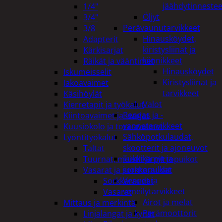
jäähdytinnestee
1/4"
Öljyt
3/4"
Perävaunutarvikkeet
3/8
Hinausköydet,
Adapterit
kiristysliinat ja
Kärkisarjat
kiinnikkeet
Räikät ja vääntimet
Hinausköydet
Iskumeisselit
Kiristysliinat ja
Jakoavaimet
tarvikkeet
Käsihöylät
Valot
Kierretapit ja työkalut
Rengas ja -
Kiintoavaimet ja -sarjat
vannetarvikkeet
Kuusiokolo ja torx-avaimet
Sähköpotkulaudat,
Lyöntityökalut
skootterit ja ajoneuvot
Taltat
Tukkikärryt ja
Tuurnat, meistit ja piirtopuikot
juontopulkat
Vasarat ja sorkkaraudat
Veneet ja
Sorkkaraudat
veneilytarvikkeet
Vasarat
Airot ja melat
Mittaus ja merkintä
Perämoottorit
Linjalangat ja kynät