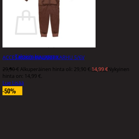
Ostoskori
Ostoskori on tyhjä.
Takaisin kauppaan
ACCES KOKOHAALARIT KARHU 5/6V
29,90
€
Alkuperäinen hinta oli: 29,90 €.
14,99
€
Nykyinen
hinta on: 14,99 €.
Lue Lisää
-50%