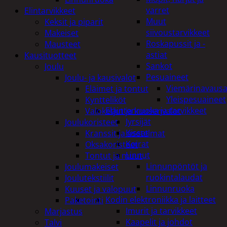
varret
Elintarvikkeet
Muut
Keksit ja piparit
siivoustarvikkeet
Makeiset
Roskapussit ja -
Mausteet
astiat
Kausituotteet
Sankot
Joulu
Pesuaineet
Joulu- ja kausivalot
Viemärinavausa
Eläimet ja tontut
Yleispesuaineet
Kyntteliköt
Eläintenruoka ja tarvikkeet
Valoketjut ja kuusenvalot
Jyrsijät
Joulukoristeet
Kissat
Kranssit ja asetelmat
Koirat
Oksakoristeet
Linnut
Tontut ja muut
Linnunpöntöt ja
Joulumakeiset
ruokintalaudat
Joulutekstiilit
Linnunruoka
Kuuset ja valopuut
Kodin elektroniikka ja laitteet
Paketointi
Imurit ja tarvikkeet
Marjastus
Kaapelit ja johdot
Talvi