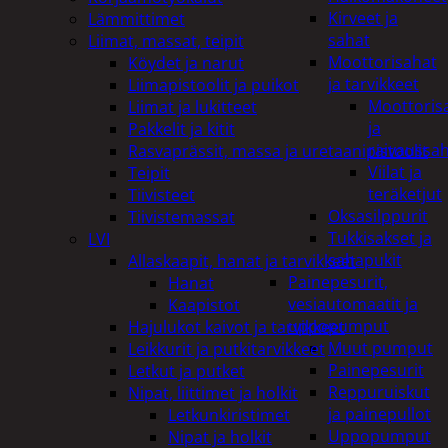
Kirveet ja
Lämmittimet
sahat
Liimat, massat, teipit
Moottorisahat
Köydet ja narut
ja tarvikkeet
Liimapistoolit ja puikot
Moottoris
Liimat ja lukitteet
ja
Pakkelit ja kitit
raivaussa
Rasvaprässit, massa ja uretaanipistoolit
Viilat ja
Teipit
teräketjut
Tiivisteet
Oksasilppurit
Tiivistemassat
Tukkisakset ja
LVI
sahapukit
Allaskaapit, hanat ja tarvikkeet
Painepesurit,
Hanat
vesiautomaatit ja
Kaapistot
uppopumput
Hajulukot kaivot ja tarvikkeet
Muut pumput
Leikkurit ja putkitarvikkeet
Painepesurit
Letkut ja putket
Reppuruiskut
Nipat, liittimet ja holkit
ja painepullot
Letkunkiristimet
Uppopumput
Nipat ja holkit