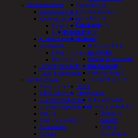
Taskulamput
Sähkötarvikkeet
Työmaavalaisimet
Asennuskaapelit
Taskulamput
Asennustarvikkeet
Tarvikkeet
Nippusiteet ja kiinnikkeet
Työkalut
Sulakkeet ja liittimet
Hitsaus
Aurinkopaneelitarvikkeet
Hitsauskolvit ja
Jatkojohdot
suuttimet
Jatkojohdot ja ajastinkellot
Kaasut ja polttimet
Pistotulpat
Lasit ja maskit
Lämmityskaapelit ja komponentit
Puikot ja langat
Pisto ja -jakorasiat
Tinakolvit ja tinat
Sähkötyökalut
Imurit
Akut ja laturit
Käsityökalut
Kiillotuskoneet
Erikoistyökalut
Kulmahiomakoneet
Hionta ja puhdistus
Kuumailmapuhaltimet
Tyynyt ja
Mittarit
paperit
Mutterinvääntimet
Viilat ja
Porakoneet
teräsharjat
Ruiskut