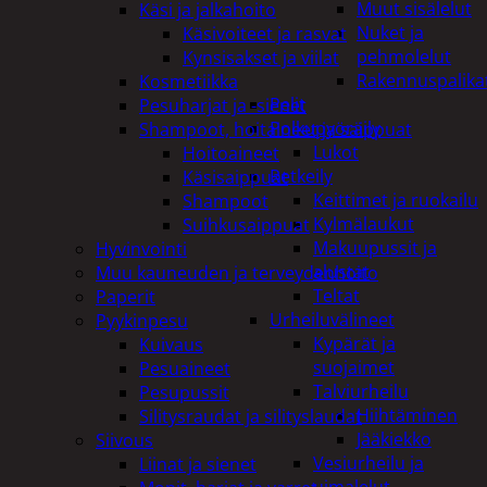
Muut sisälelut
Käsi ja jalkahoito
Nuket ja
Käsivoiteet ja rasvat
pehmolelut
Kynsisakset ja viilat
Rakennuspalika
Kosmetiikka
Pelit
Pesuharjat ja -sienet
Polkupyöräily
Shampoot, hoitaineet ja saippuat
Lukot
Hoitoaineet
Retkeily
Käsisaippuat
Keittimet ja ruokailu
Shampoot
Kylmälaukut
Suihkusaippuat
Makuupussit ja
Hyvinvointi
alustat
Muu kauneuden ja terveydenhoito
Teltat
Paperit
Urheiluvälineet
Pyykinpesu
Kypärät ja
Kuivaus
suojaimet
Pesuaineet
Talviurheilu
Pesupussit
Hiihtäminen
Silitysraudat ja silityslaudat
Jääkiekko
Siivous
Vesiurheilu ja
Liinat ja sienet