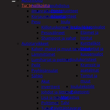
Autonhoito
Tuotevalikoima
Auton sisäpuhdistus
Poistotuotteet
ilmanraikastimet
Kausituotteet
Korjausmaalikynät
Joulu
Pesu
Joulu- ja kausivalot
Kiillotuskoneet ja tarvikkeet
Eläimet ja
Pesuvälineet
tontut
Shampoot ja vahat
Kyntteliköt
Autotarvikkeet
Valoketjut ja
Kalvot, matot ja muut tarvikkeet
kuusenvalot
Lämmittimet
Joulukoristeet
Lumiharjat ja peitteet
Kranssit ja
Peilit
asetelmat
Pyyhkijänsulat
Tontut ja
Sähkö
muut
Akut
Joulutekstiilit
invertterit
Paketointi
Johdot ja liittimet
Marjastus
Lisä ja työvalot
Talvi
Polttimot
Päivittäistavarat
Tulpat