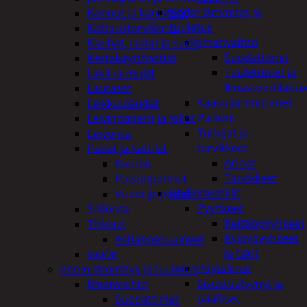
Kodin lämmitys ja
Kannut ja kanisterit
tuuletus
Kattaustarvikkeet
Ilmanvaihto
Kauhat, lastat ja sudit
Suodattimet
Kertakäyttöastiat
Tuulettimet ja
Lasit ja mukit
Ilmastointilaitte
Lautaset
Kaasulämmittimet
Leikkuulaudat
Patterit
Leivinpaperit ja foliot
Tulisijat ja
Leivonta
tarvikkeet
Padat ja kattilat
Arinat
Kattilat
Tarvikkeet
Paistinpannut
Kodintekstiilit
Vuoat ja padat
Pyyhkeet
Säilöntä
Keittiöpyyhkeet
Tiskaus
Kylpypyyhkeet
Astianpesuaineet
ja takit
vaa'at
Pöytäliinat
Kodin lämmitys ja tuuletus
Sisustustyynyt ja
Ilmanvaihto
päälliset
Suodattimet