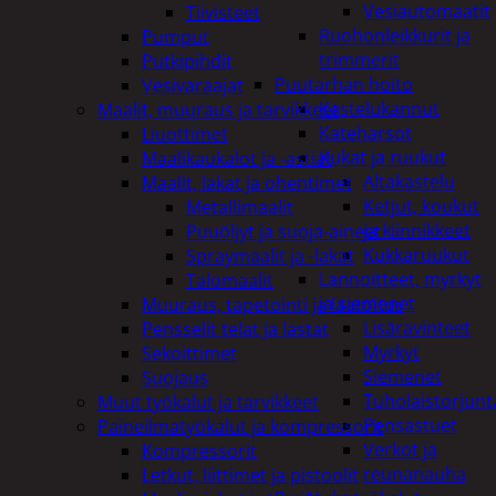
Vesiautomaatit
Tiivisteet
Ruohonleikkurit ja
Pumput
trimmerit
Putkipihdit
Puutarhan hoito
Vesivaraajat
Kastelukannut
Maalit, muuraus ja tarvikkeet
Kateharsot
Liuottimet
Kukat ja ruukut
Maalikaukalot ja -astiat
Altakastelu
Maalit, lakat ja ohentimet
Ketjut, koukut
Metallimaalit
ja kiinnikkeet
Puuöljyt ja suoja-aineet
Kukkaruukut
Spraymaalit ja -lakat
Lannoitteet, myrkyt
Talomaalit
ja siemenet
Muuraus, tapetointi ja laatoitus
Lisäravinteet
Pensselit telat ja lastat
Myrkyt
Sekoittimet
Siemenet
Suojaus
Tuholaistorjunt
Muut työkalut ja tarvikkeet
Pensastuet
Paineilmatyökalut ja kompressorit
Verkot ja
Kompressorit
reunanauha
Letkut, liittimet ja pistoolit