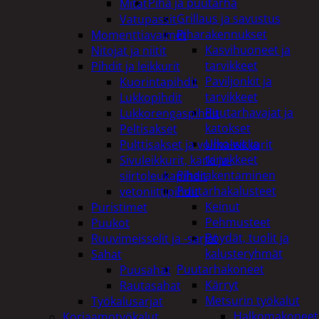
Piha ja puutarha
Mitat
Grillaus ja savustus
Vatupassit
Piharakennukset
Momenttiavaimet
Kasvihuoneet ja
Nitojat ja niitit
tarvikkeet
Pihdit ja leikkurit
Paviljonkit ja
Kuorintapihdit
tarvikkeet
Lukkopihdit
Puutarhavajat ja
Lukkorengaspihdit
katokset
Peltisakset
Ulko-wc ja
Pulttisakset ja voimaleikkurit
tarvikkeet
Sivuleikkurit, kärki ja-
Piharakentaminen
siirtoleukapihdit
Puutarhakalusteet
vetoniittipihdit
Keinut
Puristimet
Pehmusteet
Puukot
Pöydät, tuolit ja
Ruuvimeisselit ja -sarjat
kalusteryhmät
Sahat
Puutarhakoneet
Puusahat
Kärryt
Rautasahat
Metsurin työkalut
Työkalusarjat
Halkomakoneet
Korjaamotyökalut