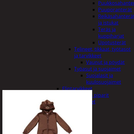
Puukkosahante
Puuporanterät
Reikäsahanterä
ja istukat
Teräs ja
kuppiharjat
Upotusterät
Telineet, tikkaat, työtasot
ja tarvikkeet
Vaunut ja pöydät
Työasut ja suojaimet
Suojalasit ja
kuulosuojaimet
Elintarvikkeet
Keksit ja piparit
Mausteet
Etsi:
Ostoskori /
0,00
€