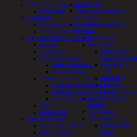
Apuvälineet
Irtomoottorit, aggregaatit
Hengityssuojaimet ja
Aggregaatit
desinfiointi
Lisälaitteet
Henkilökohtainen
Polttoainesäiliöt, pumput ja tarvikkeet
hygienia
Vinssit ja varusteet
Deodorantit
Öljyt, suodattimet ja nesteet
Hiustenhoito
Avaimet
Hiusharjat ja
Imupumput
muotoilutuotte
Letkut ja tarvikkeet
Hiuspinnit ja
Jäähdyttäjänletkut
lenkit
Polttoaineletkut
Hiusvärit
Liuottimet, massat, ja muut kemikaalit
Hiusten ja
Alustamassat ja pakkelit
parranleikkuuk
Kemikaalit, sprayt ja silikonit
Hammashygienia
Lasi ja jäähdytinnesteet
tuotteet
Öljyt
Kosmetiikka
Suodattimet
Käsi ja jalkahoito
Pakoputken osat
Käsivoiteet ja
Laipat ja kiinnikkeet
rasvat
Putket ja kulmat