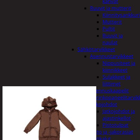
kahvat
Ruuvit ja mutterit
Kiinnitysankkuri
Mutterit
Pultit
Ruuvit ja
naulat
Sähkötarvikkeet
Asennustarvikkeet
Nippusiteet ja
kiinnikkeet
Sulakkeet ja
liittimet
Asennuskaapelit
Aurinkopaneelitarvik
Jatkojohdot
Jatkojohdot ja
ajastinkellot
Pistotulpat
Pisto ja -jakorasiat
Sähkötyökalut