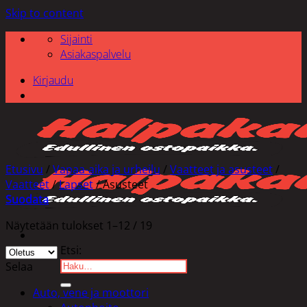
Skip to content
Sijainti
Asiakaspalvelu
Kirjaudu
Etusivu
/
Vapaa-aika ja urheilu
/
Vaatteet ja asusteet
/
Vaatteet
/
Lapset
/
Asusteet
Suodata
Näytetään tulokset 1–12 / 19
Etsi:
Selaa
Auto, vene ja moottori