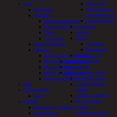
Peltisakset
Lelut
Pulttisakset ja
Ilmapallot
voimaleikkurit
Pihalelut
vetoniittipihdit
Hiekkalaatikkolelut
Puristimet
Muut pihalelut
Puukot
Pallot
Sahat
Vesipyssyt
Puusahat
Radio-ohjattavat
Rautasahat
Sisälelut
Työkalusarjat
Leikkiautot ja työkoneet
Korjaamotyökalut
Muovailuvahat ja limat
Lämmittimet
Muut sisälelut
Liimat, massat, teipit
Nuket ja pehmolelut
Köydet ja narut
Rakennuspalikat
Liimapistoolit ja
Pelit
puikot
Polkupyöräily
Liimat ja lukitteet
Lukot
Rasvaprässit,
Retkeily
massa ja
Keittimet ja ruokailu
uretaanipistoolit
Kylmälaukut