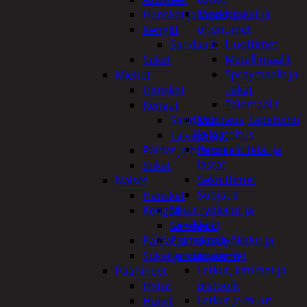
Maalit, lakat ja
Hanskat ja lapaset
ohentimet
Kengät
Liuottimet
Sandaalit
Metallimaalit
Sukat
Spraymaalit ja
Miehet
-lakat
Hanskat
Talomaalit
Kengät
Muuraus, tapetointi
Sandaalit
ja laatoitus
Talvikengät
Pensselit telat ja
Paidat ja housut
lastat
Sukat
Sekoittimet
Naiset
Suojaus
Hanskat
Muut työkalut ja
Kengät
tarvikkeet
Sandaalit
Paineilmatyökalut ja
Paidat ja housut
kompressorit
Sukat ja säärystimet
Letkut, liittimet ja
Päähineet
pistoolit
Hatut
Letkut ja muut
Huivit