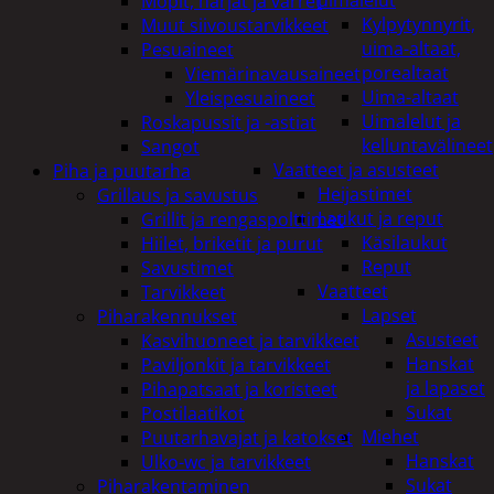
uimalelut
Mopit, harjat ja varret
Kylpytynnyrit,
Muut siivoustarvikkeet
uima-altaat,
Pesuaineet
porealtaat
Viemärinavausaineet
Uima-altaat
Yleispesuaineet
Uimalelut ja
Roskapussit ja -astiat
kelluntavälineet
Sangot
Vaatteet ja asusteet
Piha ja puutarha
Heijastimet
Grillaus ja savustus
Laukut ja reput
Grillit ja rengaspolttimet
Käsilaukut
Hiilet, briketit ja purut
Reput
Savustimet
Vaatteet
Tarvikkeet
Lapset
Piharakennukset
Asusteet
Kasvihuoneet ja tarvikkeet
Hanskat
Paviljonkit ja tarvikkeet
ja lapaset
Pihapatsaat ja koristeet
Sukat
Postilaatikot
Miehet
Puutarhavajat ja katokset
Hanskat
Ulko-wc ja tarvikkeet
Sukat
Piharakentaminen