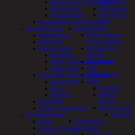
ja tarvikkeet
Reppuruiskut ja painepullot
Pesuvälineet
Uppopumput
Shampoot ja
Vesiautomaatit
vahat
Ruohonleikkurit ja trimmerit
Autotarvikkeet
Puutarhan hoito
Kalvot, matot ja
Kastelukannut
muut tarvikkeet
Kateharsot
Lumiharjat ja
Kukat ja ruukut
peitteet
Altakastelu
Lämmittimet
Ketjut, koukut ja kiinnikkeet
Peilit
Kukkaruukut
Pyyhkijänsulat
Lannoitteet, myrkyt ja siemenet
Sähkö
Lisäravinteet
Invertterit
Myrkyt
Johdot ja
Siemenet
liittimet
Pensastuet
Lisä ja työvalot
Verkot ja reunanauha
Polttimot
Puutarhatyökalut
Irtomoottorit,
Harjat
aggregaatit
Kuokat ja haravat
Aggregaatit
Lumikolat ja lapiot