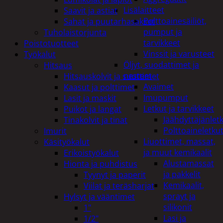
Lisälaitteet
Saavit ja astiat
Polttoainesäiliöt,
Sahat ja puutarhasakset
pumput ja
Tuholaistorjunta
tarvikkeet
Poistotuotteet
Vinssit ja varusteet
Työkalut
Öljyt, suodattimet ja
Hitsaus
nesteet
Hitsauskolvit ja suuttimet
Avaimet
Kaasut ja polttimet
Imupumput
Lasit ja maskit
Letkut ja tarvikkeet
Puikot ja langat
Jäähdyttäjänlet
Tinakolvit ja tinat
Polttoaineletku
Imurit
Liuottimet, massat,
Käsityökalut
ja muut kemikaalit
Erikoistyökalut
Alustamassat
Hionta ja puhdistus
ja pakkelit
Tyynyt ja paperit
Kemikaalit,
Viilat ja teräsharjat
sprayt ja
Hylsyt ja vääntimet
silikonit
1"
Lasi ja
1/2"