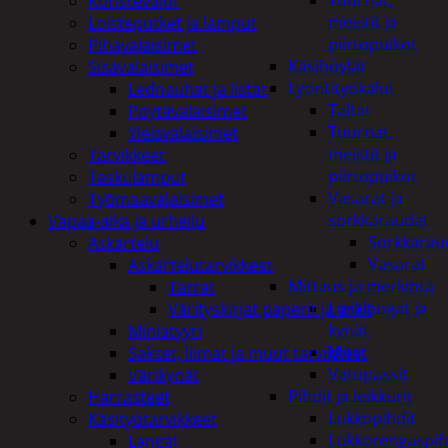
Tuurnat,
Koristevalot
meistit ja
Loisteputket ja lamput
piirtopuikot
Pihavalaisimet
Käsihöylät
Sisävalaisimet
Lyöntityökalut
Lednauhat ja listat
Taltat
Pöytävalaisimet
Tuurnat,
Yleisvalaisimet
meistit ja
Tarvikkeet
piirtopuikot
Taskulamput
Vasarat ja
Työmaavalaisimet
sorkkaraudat
Vapaa-aika ja urheilu
Sorkkarau
Askartelu
Vasarat
Askartelutarvikkeet
Mittaus ja merkintä
Tarrat
Linjalangat ja
Värityskirjat paperit ja arkit
kynät
Miniatyyri
Mitat
Sakset, liimat ja muut tarvikkeet
Vatupassit
Värikynät
Pihdit ja leikkurit
Harrasteet
Lukkopihdit
Käsityötarvikkeet
Lukkorengaspih
Langat