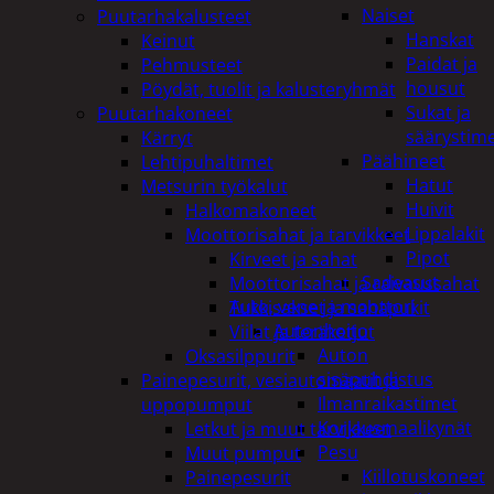
Naiset
Puutarhakalusteet
Hanskat
Keinut
Paidat ja
Pehmusteet
housut
Pöydät, tuolit ja kalusteryhmät
Sukat ja
Puutarhakoneet
säärystim
Kärryt
Päähineet
Lehtipuhaltimet
Hatut
Metsurin työkalut
Huivit
Halkomakoneet
Lippalakit
Moottorisahat ja tarvikkeet
Pipot
Kirveet ja sahat
Sadeasut
Moottorisahat ja raivaussahat
Auto, vene ja moottori
Tukkisakset ja sahapukit
Autonhoito
Viilat ja teräketjut
Auton
Oksasilppurit
sisäpuhdistus
Painepesurit, vesiautomaatit ja
Ilmanraikastimet
uppopumput
Korjausmaalikynät
Letkut ja muut tarvikkeet
Pesu
Muut pumput
Kiillotuskoneet
Painepesurit