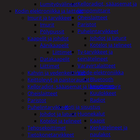
Kelloradiot, sääasemat ja
Lumityövälineet
lämpömittarit
Kodin elektroniikka ja laitteet
Oheislaitteet
Imurit ja tarvikkeet
Paristot
Imurit
Puhelintarvikkeet
Pölypussit
Johdot ja laturit
Kaapelit ja johdot
Kotelot ja telineet
Äänikaapelit
Tv-tarvikkeet ja
Liittimet
seinätelineet
Datakaapelit
Varavirtalaitteet
Liittimet
Viihde-elektroniikka
Kahvin ja vedenkeittimet
Bluetooth
Keittolevyt ja paistoraudat
kaiuttimet
Kelloradiot, sääasemat ja lämpömittarit
Kuulokkeet
Oheislaitteet
Radiot
Paristot
Koti ja sisustus
Puhelintarvikkeet
Huonekalut
Johdot ja laturit
Kaapit
Kotelot ja telineet
Kenkätelineet ja
Tehosekoittimet
naulakot
Tietokonetarvikkeet