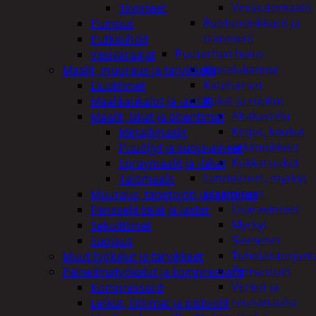
Vesiautomaatit
Tiivisteet
Ruohonleikkurit ja
Pumput
trimmerit
Putkipihdit
Puutarhan hoito
Vesivaraajat
Kastelukannut
Maalit, muuraus ja tarvikkeet
Kateharsot
Liuottimet
Kukat ja ruukut
Maalikaukalot ja -astiat
Altakastelu
Maalit, lakat ja ohentimet
Ketjut, koukut
Metallimaalit
ja kiinnikkeet
Puuöljyt ja suoja-aineet
Kukkaruukut
Spraymaalit ja -lakat
Lannoitteet, myrkyt
Talomaalit
ja siemenet
Muuraus, tapetointi ja laatoitus
Lisäravinteet
Pensselit telat ja lastat
Myrkyt
Sekoittimet
Siemenet
Suojaus
Tuholaistorjunt
Muut työkalut ja tarvikkeet
Pensastuet
Paineilmatyökalut ja kompressorit
Verkot ja
Kompressorit
reunanauha
Letkut, liittimet ja pistoolit