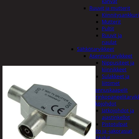
kahvat
Ruuvit ja mutterit
Kiinnitysankkuri
Mutterit
Pultit
Ruuvit ja
naulat
Sähkötarvikkeet
Asennustarvikkeet
Nippusiteet ja
kiinnikkeet
Sulakkeet ja
liittimet
Asennuskaapelit
Aurinkopaneelitarvik
Jatkojohdot
Jatkojohdot ja
ajastinkellot
Pistotulpat
Pisto ja -jakorasiat
Sähkötyökalut