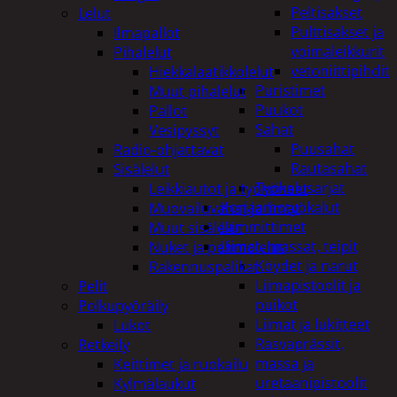
Peltisakset
Lelut
Pulttisakset ja
Ilmapallot
voimaleikkurit
Pihalelut
vetoniittipihdit
Hiekkalaatikkolelut
Puristimet
Muut pihalelut
Puukot
Pallot
Sahat
Vesipyssyt
Puusahat
Radio-ohjattavat
Rautasahat
Sisälelut
Työkalusarjat
Leikkiautot ja työkoneet
Korjaamotyökalut
Muovailuvahat ja limat
Lämmittimet
Muut sisälelut
Liimat, massat, teipit
Nuket ja pehmolelut
Köydet ja narut
Rakennuspalikat
Liimapistoolit ja
Pelit
puikot
Polkupyöräily
Liimat ja lukitteet
Lukot
Rasvaprässit,
Retkeily
massa ja
Keittimet ja ruokailu
uretaanipistoolit
Kylmälaukut