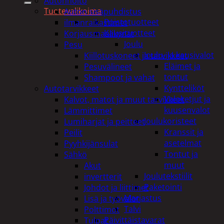
Autonhoito
Tuotevalikoima
Auton sisäpuhdistus
Poistotuotteet
ilmanraikastimet
Kausituotteet
Korjausmaalikynät
Joulu
Pesu
Joulu- ja kausivalot
Kiillotuskoneet ja tarvikkeet
Eläimet ja
Pesuvälineet
tontut
Shampoot ja vahat
Kyntteliköt
Autotarvikkeet
Valoketjut ja
Kalvot, matot ja muut tarvikkeet
kuusenvalot
Lämmittimet
Joulukoristeet
Lumiharjat ja peitteet
Kranssit ja
Peilit
asetelmat
Pyyhkijänsulat
Tontut ja
Sähkö
muut
Akut
Joulutekstiilit
invertterit
Paketointi
Johdot ja liittimet
Marjastus
Lisä ja työvalot
Talvi
Polttimot
Päivittäistavarat
Tulpat