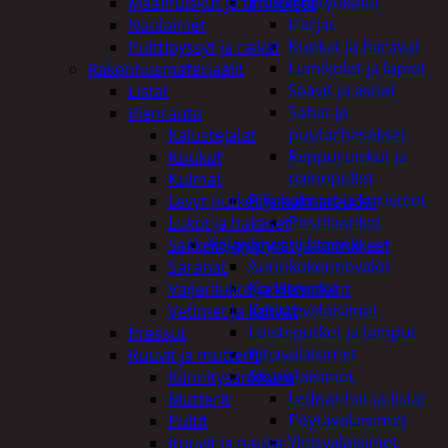
Puutarhatyökalut
Maaliruiskut ja tarvikkeet
Harjat
Naulaimet
Kuokat ja haravat
Pulttipyssyt ja räikät
Lumikolat ja lapiot
Rakennusmateriaalit
Saavit ja astiat
Listat
Sahat ja
Pienrauta
puutarhasakset
Kalustejalat
Reppuruiskut ja
Koukut
painepullot
Kulmat
Pihapatsaat ja koristeet
Levyt putket ja kulmaraudat
Postilaatikot
Lukot ja hakaset
Valaisimet ja lamput
Sakkelit, pylpyrät ja tarvikkeet
Aurinkokennovalot
Saranat
Koristevalot
Vaijerilukot ja klemmarit
Koristevalaisimet
Vetimet ja kahvat
Loisteputket ja lamput
Pressut
Pihavalaisimet
Ruuvit ja mutterit
Sisävalaisimet
Kiinnitysankkurit
Lednauhat ja listat
Mutterit
Pöytävalaisimet
Pultit
Yleisvalaisimet
Ruuvit ja naulat