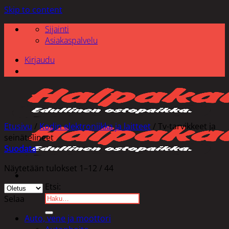
Skip to content
Sijainti
Asiakaspalvelu
Kirjaudu
Etusivu
/
Kodin elektroniikka ja laitteet
/
Tv-tarvikkeet ja
seinätelineet
Suodata
Näytetään tulokset 1–12 / 44
Etsi:
Selaa
Auto, vene ja moottori