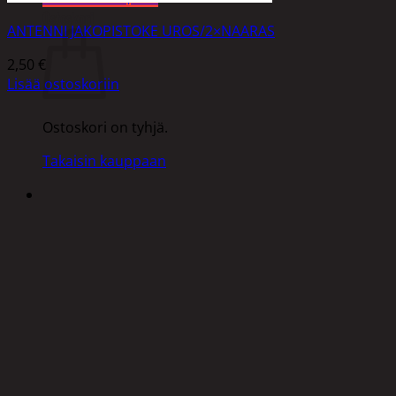
Ostoskori
ANTENNI JAKOPISTOKE UROS/2×NAARAS
2,50
€
Lisää ostoskoriin
Ostoskori on tyhjä.
Takaisin kauppaan