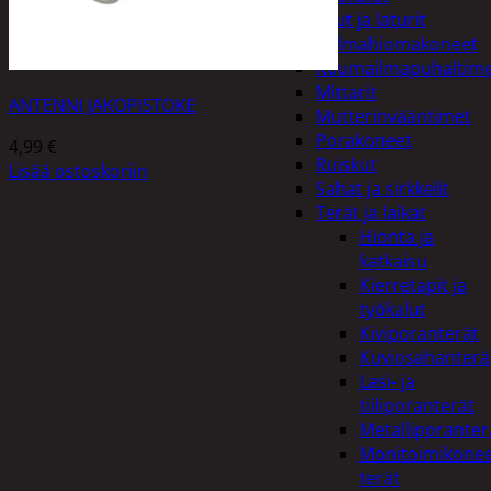
Akut ja laturit
Kulmahiomakoneet
Kuumailmapuhaltim
Mittarit
ANTENNI JAKOPISTOKE
Mutterinvääntimet
Porakoneet
4,99
€
Ruiskut
Lisää ostoskoriin
Sahat ja sirkkelit
Terät ja laikat
Hionta ja
katkaisu
Kierretapit ja
työkalut
Kiviporanterät
Kuviosahanterä
Lasi- ja
tiiliporanterät
Metalliporanter
Monitoimikone
terät