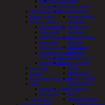
Piha ja puutarha
Mitat
Grillaus ja savustus
Vatupassit
Piharakennukset
Momenttiavaimet
Kasvihuoneet ja
Nitojat ja niitit
tarvikkeet
Pihdit ja leikkurit
Paviljonkit ja
Kuorintapihdit
tarvikkeet
Lukkopihdit
Puutarhavajat ja
Lukkorengaspihdit
katokset
Peltisakset
Ulko-wc ja
Pulttisakset ja voimaleikkurit
tarvikkeet
Sivuleikkurit, kärki ja-
Piharakentaminen
siirtoleukapihdit
Puutarhakalusteet
vetoniittipihdit
Keinut
Puristimet
Pehmusteet
Puukot
Pöydät, tuolit ja
Ruuvimeisselit ja -sarjat
kalusteryhmät
Sahat
Puutarhakoneet
Puusahat
Kärryt
Rautasahat
Metsurin työkalut
Työkalusarjat
Halkomakoneet
Korjaamotyökalut