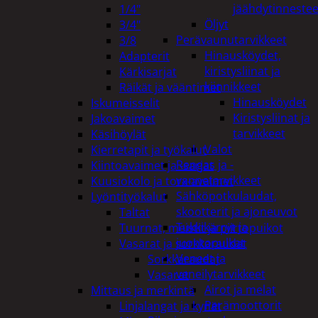
jäähdytinnestee
1/4"
Öljyt
3/4"
Perävaunutarvikkeet
3/8
Hinausköydet,
Adapterit
kiristysliinat ja
Kärkisarjat
kiinnikkeet
Räikät ja vääntimet
Hinausköydet
Iskumeisselit
Kiristysliinat ja
Jakoavaimet
tarvikkeet
Käsihöylät
Valot
Kierretapit ja työkalut
Rengas ja -
Kiintoavaimet ja -sarjat
vannetarvikkeet
Kuusiokolo ja torx-avaimet
Sähköpotkulaudat,
Lyöntityökalut
skootterit ja ajoneuvot
Taltat
Tukkikärryt ja
Tuurnat, meistit ja piirtopuikot
juontopulkat
Vasarat ja sorkkaraudat
Veneet ja
Sorkkaraudat
veneilytarvikkeet
Vasarat
Airot ja melat
Mittaus ja merkintä
Perämoottorit
Linjalangat ja kynät