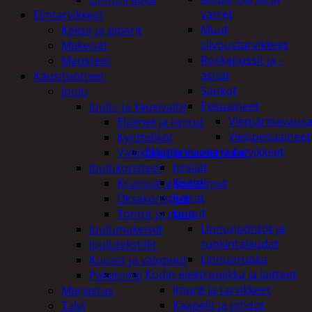
varret
Elintarvikkeet
Muut
Keksit ja piparit
siivoustarvikkeet
Makeiset
Roskapussit ja -
Mausteet
astiat
Kausituotteet
Sankot
Joulu
Pesuaineet
Joulu- ja kausivalot
Viemärinavausa
Eläimet ja tontut
Yleispesuaineet
Kyntteliköt
Eläintenruoka ja tarvikkeet
Valoketjut ja kuusenvalot
Jyrsijät
Joulukoristeet
Kissat
Kranssit ja asetelmat
Koirat
Oksakoristeet
Linnut
Tontut ja muut
Linnunpöntöt ja
Joulumakeiset
ruokintalaudat
Joulutekstiilit
Linnunruoka
Kuuset ja valopuut
Kodin elektroniikka ja laitteet
Paketointi
Imurit ja tarvikkeet
Marjastus
Kaapelit ja johdot
Talvi