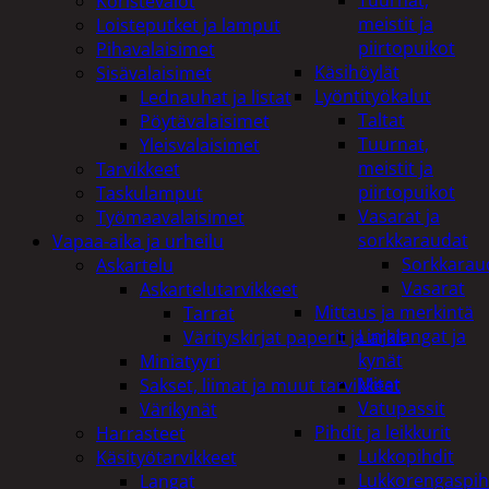
Tuurnat,
Koristevalot
meistit ja
Loisteputket ja lamput
piirtopuikot
Pihavalaisimet
Käsihöylät
Sisävalaisimet
Lyöntityökalut
Lednauhat ja listat
Taltat
Pöytävalaisimet
Tuurnat,
Yleisvalaisimet
meistit ja
Tarvikkeet
piirtopuikot
Taskulamput
Vasarat ja
Työmaavalaisimet
sorkkaraudat
Vapaa-aika ja urheilu
Sorkkarau
Askartelu
Vasarat
Askartelutarvikkeet
Mittaus ja merkintä
Tarrat
Linjalangat ja
Värityskirjat paperit ja arkit
kynät
Miniatyyri
Mitat
Sakset, liimat ja muut tarvikkeet
Vatupassit
Värikynät
Pihdit ja leikkurit
Harrasteet
Lukkopihdit
Käsityötarvikkeet
Lukkorengaspih
Langat