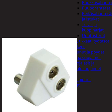
Puukkosahante
Puuporanterät
Reikäsahanterä
ja istukat
Teräs ja
kuppiharjat
Upotusterät
Telineet, tikkaat, työtasot
ja tarvikkeet
Vaunut ja pöydät
Työasut ja suojaimet
Suojalasit ja
kuulosuojaimet
Elintarvikkeet
Keksit ja piparit
Mausteet
Etsi:
Ostoskori /
0,00
€