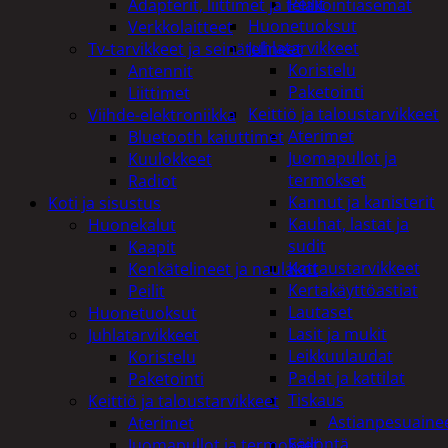
Peilit
Adapterit, liittimet ja telakointiasemat
Huonetuoksut
Verkkolaitteet
Juhlatarvikkeet
Tv-tarvikkeet ja seinätelineet
Koristelu
Antennit
Paketointi
Liittimet
Keittiö ja taloustarvikkeet
Viihde-elektroniikka
Aterimet
Bluetooth kaiuttimet
Juomapullot ja
Kuulokkeet
termokset
Radiot
Kannut ja kanisterit
Koti ja sisustus
Kauhat, lastat ja
Huonekalut
sudit
Kaapit
Kattaustarvikkeet
Kenkätelineet ja naulakot
Kertakäyttöastiat
Peilit
Lautaset
Huonetuoksut
Lasit ja mukit
Juhlatarvikkeet
Leikkuulaudat
Koristelu
Padat ja kattilat
Paketointi
Tiskaus
Keittiö ja taloustarvikkeet
Astianpesuaine
Aterimet
Säilöntä
Juomapullot ja termokset