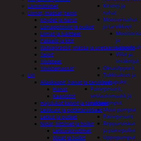
Kirveet ja
Lämmittimet
sahat
Liimat, massat, teipit
Moottorisahat
Köydet ja narut
ja tarvikkeet
Liimapistoolit ja puikot
Moottoris
Liimat ja lukitteet
ja
Pakkelit ja kitit
raivaussa
Rasvaprässit, massa ja uretaanipistoolit
Viilat ja
Teipit
teräketjut
Tiivisteet
Oksasilppurit
Tiivistemassat
Tukkisakset ja
LVI
sahapukit
Allaskaapit, hanat ja tarvikkeet
Painepesurit,
Hanat
vesiautomaatit ja
Kaapistot
uppopumput
Hajulukot kaivot ja tarvikkeet
Muut pumput
Leikkurit ja putkitarvikkeet
Painepesurit
Letkut ja putket
Reppuruiskut
Nipat, liittimet ja holkit
ja painepullot
Letkunkiristimet
Uppopumput
Nipat ja holkit