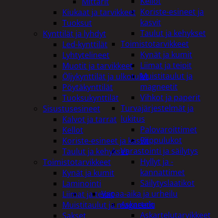
Kellot
Mittarit
Koriste-esineet ja
Kiukaat ja tarvikkeet
kasvit
Tuoksut
Taulut ja kehykset
Kynttilät ja lyhdyt
Toimistotarvikkeet
Led-kynttilät
Kynät ja kumit
Lyhtytelineet
Liimat ja teipit
Muotit ja tarvikkeet
Muistitaulut ja
Öljykynttilät ja ulkotulet
magneetit
Pöytäkynttilät
Vihkot ja paperit
Tuoksukynttilät
Turvajärjestelmät ja
Sisustusesineet
lukitus
Kalvot ja tarrat
Palovaroittimet
Kellot
Riippulukot
Koriste-esineet ja kasvit
Varastointi ja säilytys
Taulut ja kehykset
Hyllyt ja -
Toimistotarvikkeet
kannattimet
Kynät ja kumit
Säilytyslaatikot
Laminointi
Vapaa-aika ja urheilu
Liimat ja teipit
Askartelu
Muistitaulut ja magneetit
Askartelutarvikkeet
Sakset