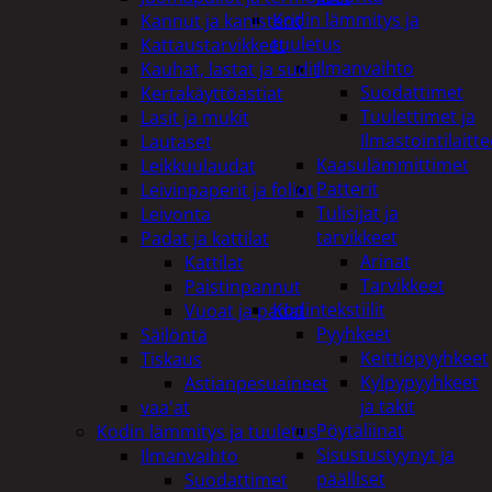
Kodin lämmitys ja
Kannut ja kanisterit
tuuletus
Kattaustarvikkeet
Ilmanvaihto
Kauhat, lastat ja sudit
Suodattimet
Kertakäyttöastiat
Tuulettimet ja
Lasit ja mukit
Ilmastointilaitte
Lautaset
Kaasulämmittimet
Leikkuulaudat
Patterit
Leivinpaperit ja foliot
Tulisijat ja
Leivonta
tarvikkeet
Padat ja kattilat
Arinat
Kattilat
Tarvikkeet
Paistinpannut
Kodintekstiilit
Vuoat ja padat
Pyyhkeet
Säilöntä
Keittiöpyyhkeet
Tiskaus
Kylpypyyhkeet
Astianpesuaineet
ja takit
vaa'at
Pöytäliinat
Kodin lämmitys ja tuuletus
Sisustustyynyt ja
Ilmanvaihto
päälliset
Suodattimet