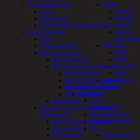
Naiset
Puutarhakalusteet
Hanskat
Keinut
Paidat ja
Pehmusteet
housut
Pöydät, tuolit ja kalusteryhmät
Sukat ja
Puutarhakoneet
säärystim
Kärryt
Päähineet
Lehtipuhaltimet
Hatut
Metsurin työkalut
Huivit
Halkomakoneet
Lippalakit
Moottorisahat ja tarvikkeet
Pipot
Kirveet ja sahat
Sadeasut
Moottorisahat ja raivaussahat
Auto, vene ja moottori
Tukkisakset ja sahapukit
Autonhoito
Viilat ja teräketjut
Auton
Oksasilppurit
sisäpuhdistus
Painepesurit, vesiautomaatit ja
Ilmanraikastimet
uppopumput
Korjausmaalikynät
Letkut ja muut tarvikkeet
Pesu
Muut pumput
Kiillotuskoneet
Painepesurit