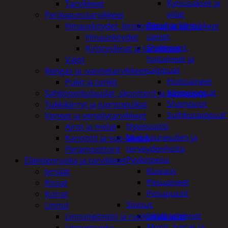
Kynsisakset ja
Tarvikkeet
viilat
Perävaunutarvikkeet
Pesuharjat ja -
Hinausköydet, kiristysliinat ja kiinnikkeet
sienet
Hinausköydet
Shampoot,
Kiristysliinat ja tarvikkeet
hoitaineet ja
Valot
saippuat
Rengas ja -vannetarvikkeet
Hoitoaineet
Pukit ja tunkit
Käsisaippuat
Sähköpotkulaudat, skootterit ja ajoneuvot
Shampoot
Tukkikärryt ja juontopulkat
Suihkusaippuat
Veneet ja veneilytarvikkeet
Hyvinvointi
Airot ja melat
Muu kauneuden ja
Kanootit ja sup-laudat
terveydenhoito
Perämoottorit
Pyykinpesu
Eläintenruoka ja tarvikkeet
Kuivaus
Jyrsijät
Pesuaineet
Kissat
Pesupussit
Koirat
Siivous
Linnut
Liinat ja sienet
Linnunpöntöt ja ruokintalaudat
Mopit, harjat ja
Linnunruoka