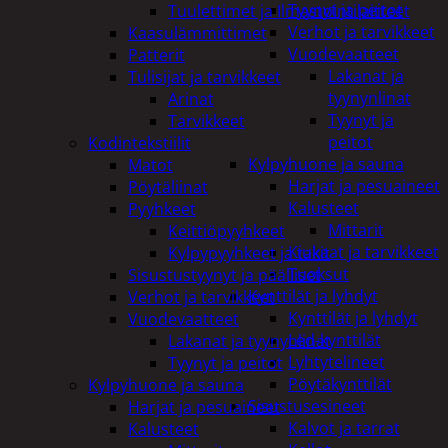
Tyynyt ja peitot
Tuulettimet ja Ilmastointilaitteet
Verhot ja tarvikkeet
Kaasulämmittimet
Vuodevaatteet
Patterit
Lakanat ja
Tulisijat ja tarvikkeet
tyynynlinat
Arinat
Tyynyt ja
Tarvikkeet
peitot
Kodintekstiilit
Kylpyhuone ja sauna
Matot
Harjat ja pesuaineet
Pöytäliinat
Kalusteet
Pyyhkeet
Mittarit
Keittiöpyyhkeet
Kiukaat ja tarvikkeet
Kylpypyyhkeet ja takit
Tuoksut
Sisustustyynyt ja päälliset
Kynttilät ja lyhdyt
Verhot ja tarvikkeet
Kynttilät ja lyhdyt
Vuodevaatteet
Led-kynttilät
Lakanat ja tyynynlinat
Lyhtytelineet
Tyynyt ja peitot
Pöytäkynttilät
Kylpyhuone ja sauna
Sisustusesineet
Harjat ja pesuaineet
Kalvot ja tarrat
Kalusteet