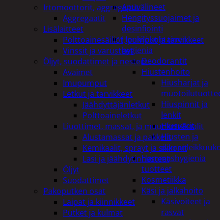
Apuvälineet
Irtomoottorit, aggregaatit
Hengityssuojaimet ja
Aggregaatit
desinfiointi
Lisälaitteet
Henkilökohtainen
Polttoainesäiliöt, pumput ja tarvikkeet
hygienia
Vinssit ja varusteet
Deodorantit
Öljyt, suodattimet ja nesteet
Hiustenhoito
Avaimet
Hiusharjat ja
Imupumput
muotoilutuotte
Letkut ja tarvikkeet
Hiuspinnit ja
Jäähdyttäjänletkut
lenkit
Polttoaineletkut
Hiusvärit
Liuottimet, massat, ja muut kemikaalit
Hiusten ja
Alustamassat ja pakkelit
parranleikkuuk
Kemikaalit, sprayt ja silikonit
Hammashygienia
Lasi ja jäähdytinnesteet
tuotteet
Öljyt
Kosmetiikka
Suodattimet
Käsi ja jalkahoito
Pakoputken osat
Käsivoiteet ja
Laipat ja kiinnikkeet
rasvat
Putket ja kulmat