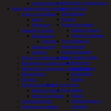
Kelloradiot, sääasemat ja
Lumityövälineet
lämpömittarit
Kodin elektroniikka ja laitteet
Oheislaitteet
Imurit ja tarvikkeet
Paristot
Imurit
Puhelintarvikkeet
Pölypussit
Johdot ja laturit
Kaapelit ja johdot
Kotelot ja telineet
Äänikaapelit
Tv-tarvikkeet ja
Liittimet
seinätelineet
Datakaapelit
Varavirtalaitteet
Liittimet
Viihde-elektroniikka
Kahvin ja vedenkeittimet
Bluetooth
Keittolevyt ja paistoraudat
kaiuttimet
Kelloradiot, sääasemat ja lämpömittarit
Kuulokkeet
Oheislaitteet
Radiot
Paristot
Koti ja sisustus
Puhelintarvikkeet
Huonekalut
Johdot ja laturit
Kaapit
Kotelot ja telineet
Kenkätelineet ja
Tehosekoittimet
naulakot
Tietokonetarvikkeet