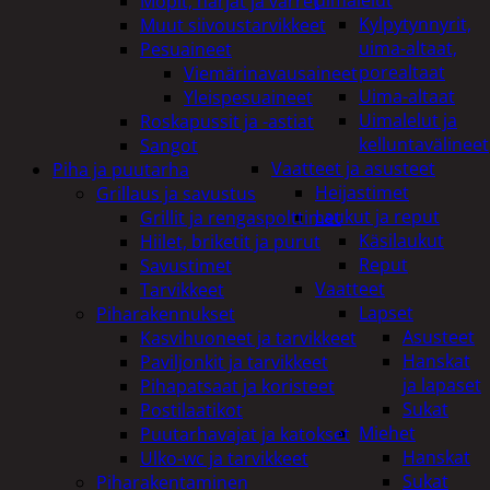
uimalelut
Mopit, harjat ja varret
Kylpytynnyrit,
Muut siivoustarvikkeet
uima-altaat,
Pesuaineet
porealtaat
Viemärinavausaineet
Uima-altaat
Yleispesuaineet
Uimalelut ja
Roskapussit ja -astiat
kelluntavälineet
Sangot
Vaatteet ja asusteet
Piha ja puutarha
Heijastimet
Grillaus ja savustus
Laukut ja reput
Grillit ja rengaspolttimet
Käsilaukut
Hiilet, briketit ja purut
Reput
Savustimet
Vaatteet
Tarvikkeet
Lapset
Piharakennukset
Asusteet
Kasvihuoneet ja tarvikkeet
Hanskat
Paviljonkit ja tarvikkeet
ja lapaset
Pihapatsaat ja koristeet
Sukat
Postilaatikot
Miehet
Puutarhavajat ja katokset
Hanskat
Ulko-wc ja tarvikkeet
Sukat
Piharakentaminen