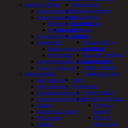
Taskulamput
Sähkötarvikkeet
Työmaavalaisimet
Asennuskaapelit
Taskulamput
Asennustarvikkeet
Tarvikkeet
Nippusiteet ja kiinnikkeet
Työkalut
Sulakkeet ja liittimet
Hitsaus
Aurinkopaneelitarvikkeet
Hitsauskolvit ja
Jatkojohdot
suuttimet
Jatkojohdot ja ajastinkellot
Kaasut ja polttimet
Pistotulpat
Lasit ja maskit
Lämmityskaapelit ja komponentit
Puikot ja langat
Pisto ja -jakorasiat
Tinakolvit ja tinat
Sähkötyökalut
Imurit
Akut ja laturit
Käsityökalut
Kiillotuskoneet
Erikoistyökalut
Kulmahiomakoneet
Hionta ja puhdistus
Kuumailmapuhaltimet
Tyynyt ja
Mittarit
paperit
Mutterinvääntimet
Viilat ja
Porakoneet
teräsharjat
Ruiskut