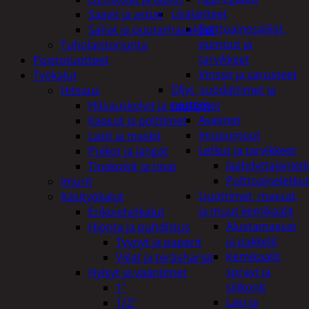
Lisälaitteet
Saavit ja astiat
Polttoainesäiliöt,
Sahat ja puutarhasakset
pumput ja
Tuholaistorjunta
tarvikkeet
Poistotuotteet
Vinssit ja varusteet
Työkalut
Öljyt, suodattimet ja
Hitsaus
nesteet
Hitsauskolvit ja suuttimet
Avaimet
Kaasut ja polttimet
Imupumput
Lasit ja maskit
Letkut ja tarvikkeet
Puikot ja langat
Jäähdyttäjänlet
Tinakolvit ja tinat
Polttoaineletku
Imurit
Liuottimet, massat,
Käsityökalut
ja muut kemikaalit
Erikoistyökalut
Alustamassat
Hionta ja puhdistus
ja pakkelit
Tyynyt ja paperit
Kemikaalit,
Viilat ja teräsharjat
sprayt ja
Hylsyt ja vääntimet
silikonit
1"
Lasi ja
1/2"