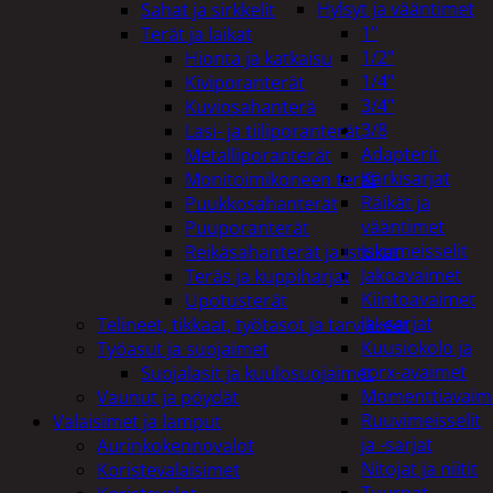
Hylsyt ja vääntimet
Sahat ja sirkkelit
1"
Terät ja laikat
1/2"
Hionta ja katkaisu
1/4"
Kiviporanterät
3/4"
Kuviosahanterä
3/8
Lasi- ja tiiliporanterät
Adapterit
Metalliporanterät
Kärkisarjat
Monitoimikoneen terät
Räikät ja
Puukkosahanterät
vääntimet
Puuporanterät
Iskumeisselit
Reikäsahanterät ja istukat
Jakoavaimet
Teräs ja kuppiharjat
Kiintoavaimet
Upotusterät
ja -sarjat
Telineet, tikkaat, työtasot ja tarvikkeet
Kuusiokolo ja
Työasut ja suojaimet
torx-avaimet
Suojalasit ja kuulosuojaimet
Momenttiavaim
Vaunut ja pöydät
Ruuvimeisselit
Valaisimet ja lamput
ja -sarjat
Aurinkokennovalot
Nitojat ja niitit
Koristevalaisimet