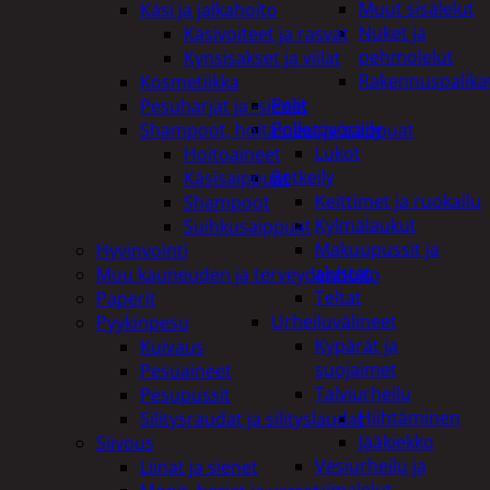
Muut sisälelut
Käsi ja jalkahoito
Nuket ja
Käsivoiteet ja rasvat
pehmolelut
Kynsisakset ja viilat
Rakennuspalika
Kosmetiikka
Pelit
Pesuharjat ja -sienet
Polkupyöräily
Shampoot, hoitaineet ja saippuat
Lukot
Hoitoaineet
Retkeily
Käsisaippuat
Keittimet ja ruokailu
Shampoot
Kylmälaukut
Suihkusaippuat
Makuupussit ja
Hyvinvointi
alustat
Muu kauneuden ja terveydenhoito
Teltat
Paperit
Urheiluvälineet
Pyykinpesu
Kypärät ja
Kuivaus
suojaimet
Pesuaineet
Talviurheilu
Pesupussit
Hiihtäminen
Silitysraudat ja silityslaudat
Jääkiekko
Siivous
Vesiurheilu ja
Liinat ja sienet