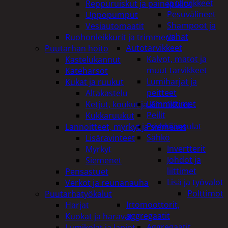
ja tarvikkeet
Reppuruiskut ja painepullot
Pesuvälineet
Uppopumput
Shampoot ja
Vesiautomaatit
vahat
Ruohonleikkurit ja trimmerit
Autotarvikkeet
Puutarhan hoito
Kalvot, matot ja
Kastelukannut
muut tarvikkeet
Kateharsot
Lumiharjat ja
Kukat ja ruukut
peitteet
Altakastelu
Lämmittimet
Ketjut, koukut ja kiinnikkeet
Peilit
Kukkaruukut
Pyyhkijänsulat
Lannoitteet, myrkyt ja siemenet
Sähkö
Lisäravinteet
Invertterit
Myrkyt
Johdot ja
Siemenet
liittimet
Pensastuet
Lisä ja työvalot
Verkot ja reunanauha
Polttimot
Puutarhatyökalut
Irtomoottorit,
Harjat
aggregaatit
Kuokat ja haravat
Aggregaatit
Lumikolat ja lapiot