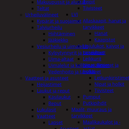
Teipit
Makuupussit ja alustat
Tiivisteet
Teltat
LVI
Urheiluvälineet
Allaskaapit, hanat ja
Kypärät ja suojaimet
tarvikkeet
Talviurheilu
Hanat
Hiihtäminen
Kaapistot
Jääkiekko
Hajulukot, kaivot ja
Vesiurheilu ja uimalelut
tarvikkeet
Kylpytynnyrit ja porealtaat
Leikkurit
Uima-altaat
Nipat, liittimet ja
Uimalelut ja kelluntavälineet
holkit
Vedenhoito ja tarvikkeet
Letkunkiristime
Vaatteet ja asusteet
Nipat ja holkit
Heijastimet
Tiivisteet
Laukut ja reput
Pumput
Käsilaukut
Putkipihdit
Reput
Maalit, muuraus ja
Lukulasit
tarvikkeet
Vaatteet
Maalikaukalot ja -
Lapset
astiat
Asusteet