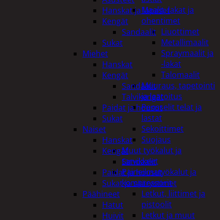
Maalit, lakat ja
Hanskat ja lapaset
ohentimet
Kengät
Liuottimet
Sandaalit
Metallimaalit
Sukat
Spraymaalit ja
Miehet
-lakat
Hanskat
Talomaalit
Kengät
Muuraus, tapetointi
Sandaalit
ja laatoitus
Talvikengät
Pensselit telat ja
Paidat ja housut
lastat
Sukat
Sekoittimet
Naiset
Suojaus
Hanskat
Muut työkalut ja
Kengät
tarvikkeet
Sandaalit
Paineilmatyökalut ja
Paidat ja housut
kompressorit
Sukat ja säärystimet
Letkut, liittimet ja
Päähineet
pistoolit
Hatut
Letkut ja muut
Huivit