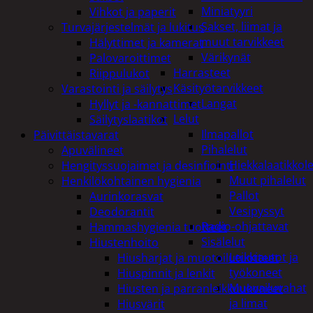
Miniatyyri
Vihkot ja paperit
Sakset, liimat ja
Turvajärjestelmät ja lukitus
muut tarvikkeet
Hälyttimet ja kamerat
Värikynät
Palovaroittimet
Harrasteet
Riippulukot
Käsityötarvikkeet
Varastointi ja säilytys
Langat
Hyllyt ja -kannattimet
Lelut
Säilytyslaatikot
Ilmapallot
Päivittäistavarat
Pihalelut
Apuvälineet
Hiekkalaatikkole
Hengityssuojaimet ja desinfiointi
Muut pihalelut
Henkilökohtainen hygienia
Pallot
Aurinkorasvat
Vesipyssyt
Deodorantit
Radio-ohjattavat
Hammashygienia tuotteet
Sisälelut
Hiustenhoito
Leikkiautot ja
Hiusharjat ja muotoilutuotteet
työkoneet
Hiuspinnit ja lenkit
Muovailuvahat
Hiusten ja parranleikkuukoneet
ja limat
Hiusvärit