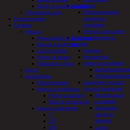
Lisälaitteet
Sahat ja puutarhasakset
Polttoainesäiliöt,
Tuholaistorjunta
pumput ja
Poistotuotteet
tarvikkeet
Työkalut
Vinssit ja varusteet
Hitsaus
Öljyt, suodattimet ja
Hitsauskolvit ja suuttimet
nesteet
Kaasut ja polttimet
Avaimet
Lasit ja maskit
Imupumput
Puikot ja langat
Letkut ja tarvikkeet
Tinakolvit ja tinat
Jäähdyttäjänlet
Imurit
Polttoaineletku
Käsityökalut
Liuottimet, massat,
Erikoistyökalut
ja muut kemikaalit
Hionta ja puhdistus
Alustamassat
Tyynyt ja paperit
ja pakkelit
Viilat ja teräsharjat
Kemikaalit,
Hylsyt ja vääntimet
sprayt ja
1"
silikonit
1/2"
Lasi ja
1/4"