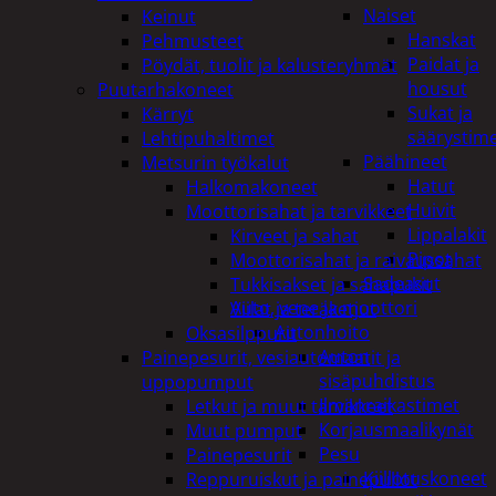
Naiset
Keinut
Hanskat
Pehmusteet
Paidat ja
Pöydät, tuolit ja kalusteryhmät
housut
Puutarhakoneet
Sukat ja
Kärryt
säärystim
Lehtipuhaltimet
Päähineet
Metsurin työkalut
Hatut
Halkomakoneet
Huivit
Moottorisahat ja tarvikkeet
Lippalakit
Kirveet ja sahat
Pipot
Moottorisahat ja raivaussahat
Sadeasut
Tukkisakset ja sahapukit
Auto, vene ja moottori
Viilat ja teräketjut
Autonhoito
Oksasilppurit
Auton
Painepesurit, vesiautomaatit ja
sisäpuhdistus
uppopumput
Ilmanraikastimet
Letkut ja muut tarvikkeet
Korjausmaalikynät
Muut pumput
Pesu
Painepesurit
Kiillotuskoneet
Reppuruiskut ja painepullot