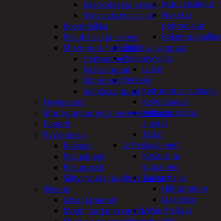
Muut sisälelut
Käsivoiteet ja rasvat
Nuket ja
Kynsisakset ja viilat
pehmolelut
Kosmetiikka
Rakennuspalika
Pesuharjat ja -sienet
Pelit
Shampoot, hoitaineet ja saippuat
Polkupyöräily
Hoitoaineet
Lukot
Käsisaippuat
Retkeily
Shampoot
Keittimet ja ruokailu
Suihkusaippuat
Kylmälaukut
Hyvinvointi
Makuupussit ja
Muu kauneuden ja terveydenhoito
alustat
Paperit
Teltat
Pyykinpesu
Urheiluvälineet
Kuivaus
Kypärät ja
Pesuaineet
suojaimet
Pesupussit
Talviurheilu
Silitysraudat ja silityslaudat
Hiihtäminen
Siivous
Jääkiekko
Liinat ja sienet
Vesiurheilu ja
Mopit, harjat ja varret