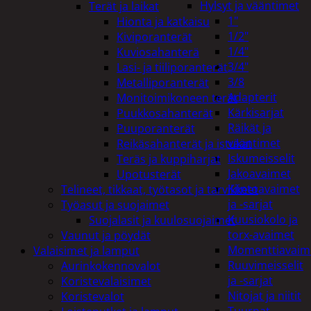
Hylsyt ja vääntimet
Terät ja laikat
1"
Hionta ja katkaisu
1/2"
Kiviporanterät
1/4"
Kuviosahanterä
3/4"
Lasi- ja tiiliporanterät
3/8
Metalliporanterät
Adapterit
Monitoimikoneen terät
Kärkisarjat
Puukkosahanterät
Räikät ja
Puuporanterät
vääntimet
Reikäsahanterät ja istukat
Iskumeisselit
Teräs ja kuppiharjat
Jakoavaimet
Upotusterät
Kiintoavaimet
Telineet, tikkaat, työtasot ja tarvikkeet
ja -sarjat
Työasut ja suojaimet
Kuusiokolo ja
Suojalasit ja kuulosuojaimet
torx-avaimet
Vaunut ja pöydät
Momenttiavaim
Valaisimet ja lamput
Ruuvimeisselit
Aurinkokennovalot
ja -sarjat
Koristevalaisimet
Nitojat ja niitit
Koristevalot