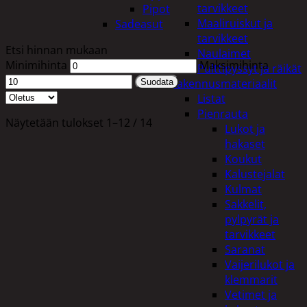
tarvikkeet
Pipot
Maaliruiskut ja
Sadeasut
tarvikkeet
Etsi hinnan mukaan
Naulaimet
Minimihinta
Maksimihinta
Pulttipyssyt ja räikät
Rakennusmateriaalit
Suodata
Listat
Pienrauta
Näytetään tulokset 1–12 / 14
Lukot ja
hakaset
Koukut
Kalustejalat
Kulmat
Sakkelit,
pylpyrät ja
tarvikkeet
Saranat
Vaijerilukot ja
klemmarit
Vetimet ja