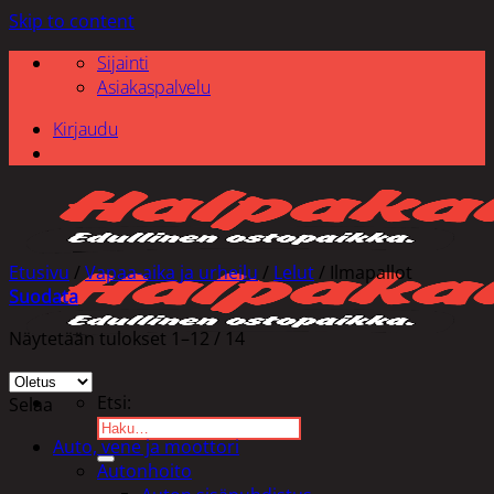
Skip to content
Sijainti
Asiakaspalvelu
Kirjaudu
Etusivu
/
Vapaa-aika ja urheilu
/
Lelut
/
Ilmapallot
Suodata
Näytetään tulokset 1–12 / 14
Etsi:
Selaa
Auto, vene ja moottori
Autonhoito