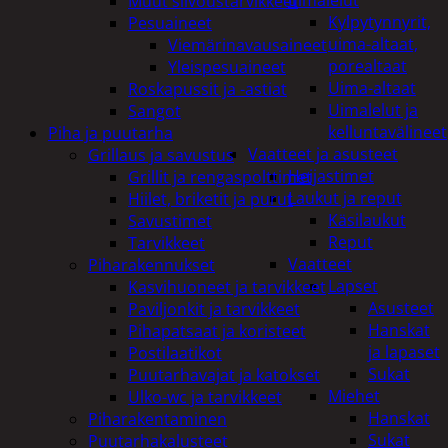
uimalelut
Muut siivoustarvikkeet
Kylpytynnyrit,
Pesuaineet
uima-altaat,
Viemärinavausaineet
porealtaat
Yleispesuaineet
Uima-altaat
Roskapussit ja -astiat
Uimalelut ja
Sangot
kelluntavälineet
Piha ja puutarha
Vaatteet ja asusteet
Grillaus ja savustus
Heijastimet
Grillit ja rengaspolttimet
Laukut ja reput
Hiilet, briketit ja purut
Käsilaukut
Savustimet
Reput
Tarvikkeet
Vaatteet
Piharakennukset
Lapset
Kasvihuoneet ja tarvikkeet
Asusteet
Paviljonkit ja tarvikkeet
Hanskat
Pihapatsaat ja koristeet
ja lapaset
Postilaatikot
Sukat
Puutarhavajat ja katokset
Miehet
Ulko-wc ja tarvikkeet
Hanskat
Piharakentaminen
Sukat
Puutarhakalusteet