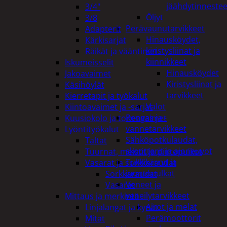
jäähdytinnestee
3/4"
Öljyt
3/8
Perävaunutarvikkeet
Adapterit
Hinausköydet,
Kärkisarjat
kiristysliinat ja
Räikät ja vääntimet
kiinnikkeet
Iskumeisselit
Hinausköydet
Jakoavaimet
Kiristysliinat ja
Käsihöylät
tarvikkeet
Kierretapit ja työkalut
Valot
Kiintoavaimet ja -sarjat
Rengas ja -
Kuusiokolo ja torx-avaimet
vannetarvikkeet
Lyöntityökalut
Sähköpotkulaudat,
Taltat
skootterit ja ajoneuvot
Tuurnat, meistit ja piirtopuikot
Tukkikärryt ja
Vasarat ja sorkkaraudat
juontopulkat
Sorkkaraudat
Veneet ja
Vasarat
veneilytarvikkeet
Mittaus ja merkintä
Airot ja melat
Linjalangat ja kynät
Perämoottorit
Mitat