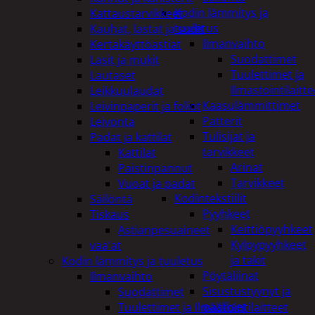
Kodin lämmitys ja
Kattaustarvikkeet
tuuletus
Kauhat, lastat ja sudit
Ilmanvaihto
Kertakäyttöastiat
Suodattimet
Lasit ja mukit
Tuulettimet ja
Lautaset
Ilmastointilaitte
Leikkuulaudat
Kaasulämmittimet
Leivinpaperit ja foliot
Patterit
Leivonta
Tulisijat ja
Padat ja kattilat
tarvikkeet
Kattilat
Arinat
Paistinpannut
Tarvikkeet
Vuoat ja padat
Kodintekstiilit
Säilöntä
Pyyhkeet
Tiskaus
Keittiöpyyhkeet
Astianpesuaineet
Kylpypyyhkeet
vaa'at
ja takit
Kodin lämmitys ja tuuletus
Pöytäliinat
Ilmanvaihto
Sisustustyynyt ja
Suodattimet
päälliset
Tuulettimet ja Ilmastointilaitteet