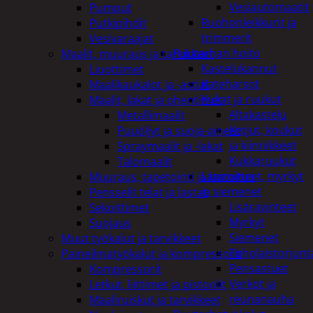
Vesiautomaatit
Pumput
Ruohonleikkurit ja
Putkipihdit
trimmerit
Vesivaraajat
Puutarhan hoito
Maalit, muuraus ja tarvikkeet
Kastelukannut
Liuottimet
Kateharsot
Maalikaukalot ja -astiat
Kukat ja ruukut
Maalit, lakat ja ohentimet
Altakastelu
Metallimaalit
Ketjut, koukut
Puuöljyt ja suoja-aineet
ja kiinnikkeet
Spraymaalit ja -lakat
Kukkaruukut
Talomaalit
Lannoitteet, myrkyt
Muuraus, tapetointi ja laatoitus
ja siemenet
Pensselit telat ja lastat
Lisäravinteet
Sekoittimet
Myrkyt
Suojaus
Siemenet
Muut työkalut ja tarvikkeet
Tuholaistorjunt
Paineilmatyökalut ja kompressorit
Pensastuet
Kompressorit
Verkot ja
Letkut, liittimet ja pistoolit
reunanauha
Maaliruiskut ja tarvikkeet