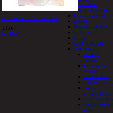
Akut ja laturit
Kulmahiomakoneet
Kuumailmapuhaltim
FESTI ILMAPALLO 22CM 50KPL
Mittarit
Mutterinvääntimet
3,10
€
Porakoneet
Lue Lisää
Ruiskut
Sahat ja sirkkelit
Terät ja laikat
Hionta ja
katkaisu
Kierretapit ja
työkalut
Kiviporanterät
Kuviosahanterä
Lasi- ja
tiiliporanterät
Metalliporanter
Monitoimikone
terät