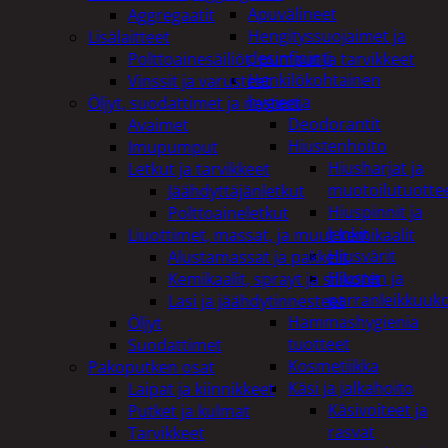
Apuvälineet
Aggregaatit
Hengityssuojaimet ja
Lisälaitteet
desinfiointi
Polttoainesäiliöt, pumput ja tarvikkeet
Henkilökohtainen
Vinssit ja varusteet
hygienia
Öljyt, suodattimet ja nesteet
Deodorantit
Avaimet
Hiustenhoito
Imupumput
Hiusharjat ja
Letkut ja tarvikkeet
muotoilutuotte
Jäähdyttäjänletkut
Hiuspinnit ja
Polttoaineletkut
lenkit
Liuottimet, massat, ja muut kemikaalit
Hiusvärit
Alustamassat ja pakkelit
Hiusten ja
Kemikaalit, sprayt ja silikonit
parranleikkuuk
Lasi ja jäähdytinnesteet
Hammashygienia
Öljyt
tuotteet
Suodattimet
Kosmetiikka
Pakoputken osat
Käsi ja jalkahoito
Laipat ja kiinnikkeet
Käsivoiteet ja
Putket ja kulmat
rasvat
Tarvikkeet