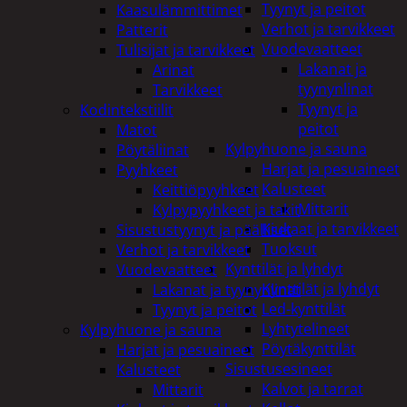
Tyynyt ja peitot
Kaasulämmittimet
Verhot ja tarvikkeet
Patterit
Vuodevaatteet
Tulisijat ja tarvikkeet
Lakanat ja
Arinat
tyynynlinat
Tarvikkeet
Tyynyt ja
Kodintekstiilit
peitot
Matot
Kylpyhuone ja sauna
Pöytäliinat
Harjat ja pesuaineet
Pyyhkeet
Kalusteet
Keittiöpyyhkeet
Mittarit
Kylpypyyhkeet ja takit
Kiukaat ja tarvikkeet
Sisustustyynyt ja päälliset
Tuoksut
Verhot ja tarvikkeet
Kynttilät ja lyhdyt
Vuodevaatteet
Kynttilät ja lyhdyt
Lakanat ja tyynynlinat
Led-kynttilät
Tyynyt ja peitot
Lyhtytelineet
Kylpyhuone ja sauna
Pöytäkynttilät
Harjat ja pesuaineet
Sisustusesineet
Kalusteet
Kalvot ja tarrat
Mittarit