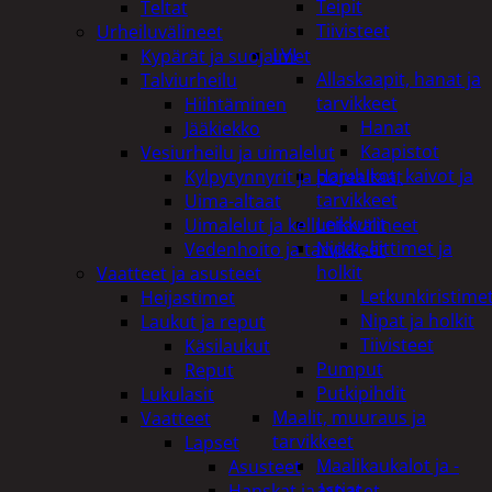
Teipit
Teltat
Tiivisteet
Urheiluvälineet
LVI
Kypärät ja suojaimet
Allaskaapit, hanat ja
Talviurheilu
tarvikkeet
Hiihtäminen
Hanat
Jääkiekko
Kaapistot
Vesiurheilu ja uimalelut
Hajulukot, kaivot ja
Kylpytynnyrit ja porealtaat
tarvikkeet
Uima-altaat
Leikkurit
Uimalelut ja kelluntavälineet
Nipat, liittimet ja
Vedenhoito ja tarvikkeet
holkit
Vaatteet ja asusteet
Letkunkiristime
Heijastimet
Nipat ja holkit
Laukut ja reput
Tiivisteet
Käsilaukut
Pumput
Reput
Putkipihdit
Lukulasit
Maalit, muuraus ja
Vaatteet
tarvikkeet
Lapset
Maalikaukalot ja -
Asusteet
astiat
Hanskat ja lapaset