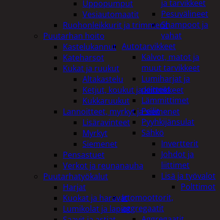
ja tarvikkeet
Uppopumput
Pesuvälineet
Vesiautomaatit
Shampoot ja
Ruohonleikkurit ja trimmerit
vahat
Puutarhan hoito
Autotarvikkeet
Kastelukannut
Kalvot, matot ja
Kateharsot
muut tarvikkeet
Kukat ja ruukut
Lumiharjat ja
Altakastelu
peitteet
Ketjut, koukut ja kiinnikkeet
Lämmittimet
Kukkaruukut
Peilit
Lannoitteet, myrkyt ja siemenet
Pyyhkijänsulat
Lisäravinteet
Sähkö
Myrkyt
Invertterit
Siemenet
Johdot ja
Pensastuet
liittimet
Verkot ja reunanauha
Lisä ja työvalot
Puutarhatyökalut
Polttimot
Harjat
Irtomoottorit,
Kuokat ja haravat
aggregaatit
Lumikolat ja lapiot
Aggregaatit
Saavit ja astiat