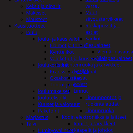
varret
Keksit ja piparit
Muut
Makeiset
siivoustarvikkeet
Mausteet
Roskapussit ja -
Kausituotteet
astiat
Joulu
Sankot
Joulu- ja kausivalot
Pesuaineet
Eläimet ja tontut
Viemärinavausa
Kyntteliköt
Yleispesuaineet
Valoketjut ja kuusenvalot
Eläintenruoka ja tarvikkeet
Joulukoristeet
Jyrsijät
Kranssit ja asetelmat
Kissat
Oksakoristeet
Koirat
Tontut ja muut
Linnut
Joulumakeiset
Linnunpöntöt ja
Joulutekstiilit
ruokintalaudat
Kuuset ja valopuut
Linnunruoka
Paketointi
Kodin elektroniikka ja laitteet
Marjastus
Imurit ja tarvikkeet
Talvi
Kaapelit ja johdot
Lumityövälineet