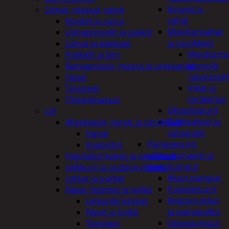
Kirveet ja
Liimat, massat, teipit
sahat
Köydet ja narut
Moottorisahat
Liimapistoolit ja puikot
ja tarvikkeet
Liimat ja lukitteet
Moottoris
Pakkelit ja kitit
ja
Rasvaprässit, massa ja uretaanipistoolit
raivaussa
Teipit
Viilat ja
Tiivisteet
teräketjut
Tiivistemassat
Oksasilppurit
LVI
Tukkisakset ja
Allaskaapit, hanat ja tarvikkeet
sahapukit
Hanat
Painepesurit,
Kaapistot
vesiautomaatit ja
Hajulukot kaivot ja tarvikkeet
uppopumput
Leikkurit ja putkitarvikkeet
Muut pumput
Letkut ja putket
Painepesurit
Nipat, liittimet ja holkit
Reppuruiskut
Letkunkiristimet
ja painepullot
Nipat ja holkit
Uppopumput
Tiivisteet