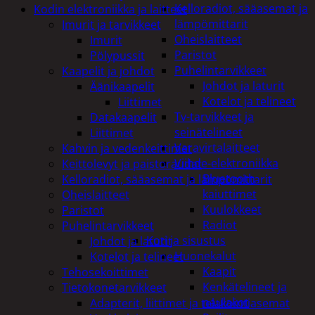
Kelloradiot, sääasemat ja
Kodin elektroniikka ja laitteet
lämpömittarit
Imurit ja tarvikkeet
Oheislaitteet
Imurit
Paristot
Pölypussit
Puhelintarvikkeet
Kaapelit ja johdot
Johdot ja laturit
Äänikaapelit
Kotelot ja telineet
Liittimet
Tv-tarvikkeet ja
Datakaapelit
seinätelineet
Liittimet
Varavirtalaitteet
Kahvin ja vedenkeittimet
Viihde-elektroniikka
Keittolevyt ja paistoraudat
Bluetooth
Kelloradiot, sääasemat ja lämpömittarit
kaiuttimet
Oheislaitteet
Kuulokkeet
Paristot
Radiot
Puhelintarvikkeet
Koti ja sisustus
Johdot ja laturit
Huonekalut
Kotelot ja telineet
Kaapit
Tehosekoittimet
Kenkätelineet ja
Tietokonetarvikkeet
naulakot
Adapterit, liittimet ja telakointiasemat