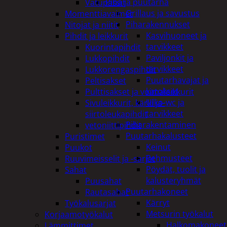
Piha ja puutarha
Vatupassit
Grillaus ja savustus
Momenttiavaimet
Piharakennukset
Nitojat ja niitit
Kasvihuoneet ja
Pihdit ja leikkurit
tarvikkeet
Kuorintapihdit
Paviljonkit ja
Lukkopihdit
tarvikkeet
Lukkorengaspihdit
Puutarhavajat ja
Peltisakset
katokset
Pulttisakset ja voimaleikkurit
Ulko-wc ja
Sivuleikkurit, kärki ja-
tarvikkeet
siirtoleukapihdit
Piharakentaminen
vetoniittipihdit
Puutarhakalusteet
Puristimet
Keinut
Puukot
Pehmusteet
Ruuvimeisselit ja -sarjat
Pöydät, tuolit ja
Sahat
kalusteryhmät
Puusahat
Puutarhakoneet
Rautasahat
Kärryt
Työkalusarjat
Metsurin työkalut
Korjaamotyökalut
Halkomakoneet
Lämmittimet