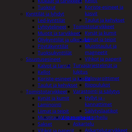
Kellot
Kiukaat ja tarvikkeet
Koriste-esineet ja
Tuoksut
kasvit
Kynttilät ja lyhdyt
Taulut ja kehykset
Led-kynttilät
Toimistotarvikkeet
Lyhtytelineet
Kynät ja kumit
Muotit ja tarvikkeet
Liimat ja teipit
Öljykynttilät ja ulkotulet
Muistitaulut ja
Pöytäkynttilät
magneetit
Tuoksukynttilät
Vihkot ja paperit
Sisustusesineet
Turvajärjestelmät ja
Kalvot ja tarrat
lukitus
Kellot
Palovaroittimet
Koriste-esineet ja kasvit
Riippulukot
Taulut ja kehykset
Varastointi ja säilytys
Toimistotarvikkeet
Hyllyt ja -
Kynät ja kumit
kannattimet
Laminointi
Säilytyslaatikot
Liimat ja teipit
Vapaa-aika ja urheilu
Muistitaulut ja magneetit
Askartelu
Sakset
Askartelutarvikkeet
Vihkot ja paperit