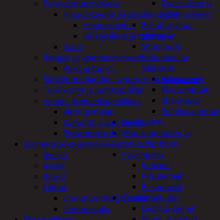
Kynsisakset ja
Perävaunutarvikkeet
viilat
Hinausköydet, kiristysliinat ja kiinnikkeet
Pesuharjat ja -
Hinausköydet
sienet
Kiristysliinat ja tarvikkeet
Shampoot,
Valot
hoitaineet ja
Rengas ja -vannetarvikkeet
saippuat
Pukit ja tunkit
Hoitoaineet
Sähköpotkulaudat, skootterit ja ajoneuvot
Käsisaippuat
Tukkikärryt ja juontopulkat
Shampoot
Veneet ja veneilytarvikkeet
Suihkusaippuat
Airot ja melat
Hyvinvointi
Kanootit ja sup-laudat
Muu kauneuden ja
Perämoottorit
terveydenhoito
Eläintenruoka ja tarvikkeet
Pyykinpesu
Jyrsijät
Kuivaus
Kissat
Pesuaineet
Koirat
Pesupussit
Linnut
Siivous
Linnunpöntöt ja ruokintalaudat
Liinat ja sienet
Linnunruoka
Mopit, harjat ja
Elintarvikkeet