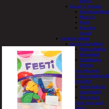
kahvat
Ruuvit ja mutterit
Kiinnitysankkuri
Mutterit
Pultit
Ruuvit ja
naulat
Sähkötarvikkeet
Asennustarvikkeet
Nippusiteet ja
kiinnikkeet
Sulakkeet ja
liittimet
Asennuskaapelit
Aurinkopaneelitarvik
Jatkojohdot
Jatkojohdot ja
ajastinkellot
Pistotulpat
Pisto ja -jakorasiat
Sähkötyökalut