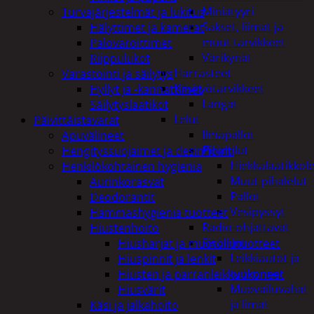
Miniatyyri
Turvajärjestelmät ja lukitus
Sakset, liimat ja
Hälyttimet ja kamerat
muut tarvikkeet
Palovaroittimet
Värikynät
Riippulukot
Harrasteet
Varastointi ja säilytys
Käsityötarvikkeet
Hyllyt ja -kannattimet
Langat
Säilytyslaatikot
Lelut
Päivittäistavarat
Ilmapallot
Apuvälineet
Pihalelut
Hengityssuojaimet ja desinfiointi
Hiekkalaatikkole
Henkilökohtainen hygienia
Muut pihalelut
Aurinkorasvat
Pallot
Deodorantit
Vesipyssyt
Hammashygienia tuotteet
Radio-ohjattavat
Hiustenhoito
Sisälelut
Hiusharjat ja muotoilutuotteet
Leikkiautot ja
Hiuspinnit ja lenkit
työkoneet
Hiusten ja parranleikkuukoneet
Muovailuvahat
Hiusvärit
ja limat
Käsi ja jalkahoito