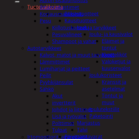
Auton sisäpuhdistus
Tuotevalikoima
ilmanraikastimet
Poistotuotteet
Korjausmaalikynät
Kausituotteet
Pesu
Joulu
Kiillotuskoneet ja tarvikkeet
Joulu- ja kausivalot
Pesuvälineet
Eläimet ja
Shampoot ja vahat
tontut
Autotarvikkeet
Kyntteliköt
Kalvot, matot ja muut tarvikkeet
Valoketjut ja
Lämmittimet
kuusenvalot
Lumiharjat ja peitteet
Joulukoristeet
Peilit
Kranssit ja
Pyyhkijänsulat
asetelmat
Sähkö
Tontut ja
Akut
muut
invertterit
Joulutekstiilit
Johdot ja liittimet
Paketointi
Lisä ja työvalot
Marjastus
Polttimot
Talvi
Tulpat
Päivittäistavarat
Irtomoottorit, aggregaatit