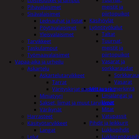
Tuurnat,
Loisteputket ja lamput
meistit ja
Pihavalaisimet
piirtopuikot
Sisävalaisimet
Käsihöylät
Lednauhat ja listat
Lyöntityökalut
Pöytävalaisimet
Taltat
Yleisvalaisimet
Tuurnat,
Tarvikkeet
meistit ja
Taskulamput
piirtopuikot
Työmaavalaisimet
Vasarat ja
Vapaa-aika ja urheilu
sorkkaraudat
Askartelu
Sorkkarau
Askartelutarvikkeet
Vasarat
Tarrat
Mittaus ja merkintä
Värityskirjat paperit ja arkit
Linjalangat ja
Miniatyyri
kynät
Sakset, liimat ja muut tarvikkeet
Mitat
Värikynät
Vatupassit
Harrasteet
Pihdit ja leikkurit
Käsityötarvikkeet
Lukkopihdit
Langat
Lukkorengaspih
Lelut