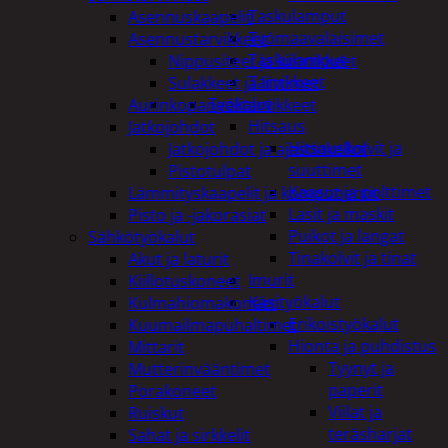
Taskulamput
Asennuskaapelit
Työmaavalaisimet
Asennustarvikkeet
Taskulamput
Nippusiteet ja kiinnikkeet
Tarvikkeet
Sulakkeet ja liittimet
Työkalut
Aurinkopaneelitarvikkeet
Hitsaus
Jatkojohdot
Hitsauskolvit ja
Jatkojohdot ja ajastinkellot
suuttimet
Pistotulpat
Kaasut ja polttimet
Lämmityskaapelit ja komponentit
Lasit ja maskit
Pisto ja -jakorasiat
Puikot ja langat
Sähkötyökalut
Tinakolvit ja tinat
Akut ja laturit
Imurit
Kiillotuskoneet
Käsityökalut
Kulmahiomakoneet
Erikoistyökalut
Kuumailmapuhaltimet
Hionta ja puhdistus
Mittarit
Tyynyt ja
Mutterinvääntimet
paperit
Porakoneet
Viilat ja
Ruiskut
teräsharjat
Sahat ja sirkkelit