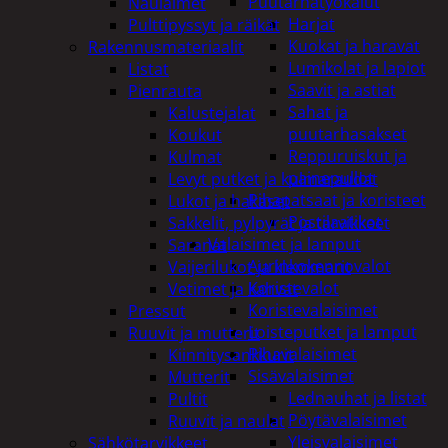
Puutarhatyökalut
Naulaimet
Harjat
Pulttipyssyt ja räikät
Kuokat ja haravat
Rakennusmateriaalit
Lumikolat ja lapiot
Listat
Saavit ja astiat
Pienrauta
Sahat ja
Kalustejalat
puutarhasakset
Koukut
Reppuruiskut ja
Kulmat
painepullot
Levyt putket ja kulmaraudat
Pihapatsaat ja koristeet
Lukot ja hakaset
Postilaatikot
Sakkelit, pylpyrät ja tarvikkeet
Valaisimet ja lamput
Saranat
Aurinkokennovalot
Vaijerilukot ja klemmarit
Koristevalot
Vetimet ja kahvat
Koristevalaisimet
Pressut
Loisteputket ja lamput
Ruuvit ja mutterit
Pihavalaisimet
Kiinnitysankkurit
Sisävalaisimet
Mutterit
Lednauhat ja listat
Pultit
Pöytävalaisimet
Ruuvit ja naulat
Yleisvalaisimet
Sähkötarvikkeet