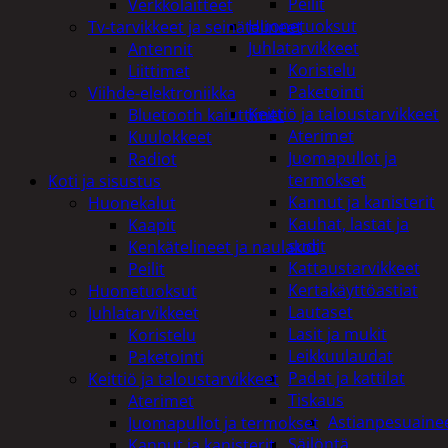
Peilit
Verkkolaitteet
Huonetuoksut
Tv-tarvikkeet ja seinätelineet
Juhlatarvikkeet
Antennit
Koristelu
Liittimet
Paketointi
Viihde-elektroniikka
Keittiö ja taloustarvikkeet
Bluetooth kaiuttimet
Aterimet
Kuulokkeet
Juomapullot ja
Radiot
termokset
Koti ja sisustus
Kannut ja kanisterit
Huonekalut
Kauhat, lastat ja
Kaapit
sudit
Kenkätelineet ja naulakot
Kattaustarvikkeet
Peilit
Kertakäyttöastiat
Huonetuoksut
Lautaset
Juhlatarvikkeet
Lasit ja mukit
Koristelu
Leikkuulaudat
Paketointi
Padat ja kattilat
Keittiö ja taloustarvikkeet
Tiskaus
Aterimet
Astianpesuaine
Juomapullot ja termokset
Säilöntä
Kannut ja kanisterit