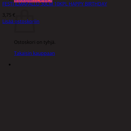
FESTI ILMAPALLO 30CM 10KPL HAPPY BIRTHDAY
Ostoskori
3,75
€
Lisää ostoskoriin
Ostoskori on tyhjä.
Takaisin kauppaan