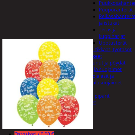
Puukkosahante
Puuporanterät
Reikäsahanterä
ja istukat
Teräs ja
kuppiharjat
Upotusterät
Telineet, tikkaat, työtasot
ja tarvikkeet
Vaunut ja pöydät
Työasut ja suojaimet
Suojalasit ja
kuulosuojaimet
Elintarvikkeet
Keksit ja piparit
Mausteet
Etsi:
Ostoskori /
0,00
€