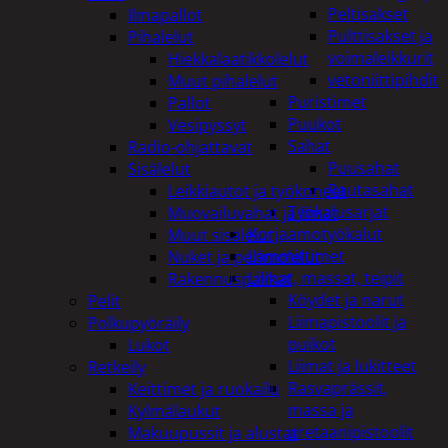
Peltisakset
Ilmapallot
Pulttisakset ja
Pihalelut
voimaleikkurit
Hiekkalaatikkolelut
vetoniittipihdit
Muut pihalelut
Puristimet
Pallot
Puukot
Vesipyssyt
Sahat
Radio-ohjattavat
Puusahat
Sisälelut
Rautasahat
Leikkiautot ja työkoneet
Työkalusarjat
Muovailuvahat ja limat
Korjaamotyökalut
Muut sisälelut
Lämmittimet
Nuket ja pehmolelut
Liimat, massat, teipit
Rakennuspalikat
Köydet ja narut
Pelit
Liimapistoolit ja
Polkupyöräily
puikot
Lukot
Liimat ja lukitteet
Retkeily
Rasvaprässit,
Keittimet ja ruokailu
massa ja
Kylmälaukut
uretaanipistoolit
Makuupussit ja alustat