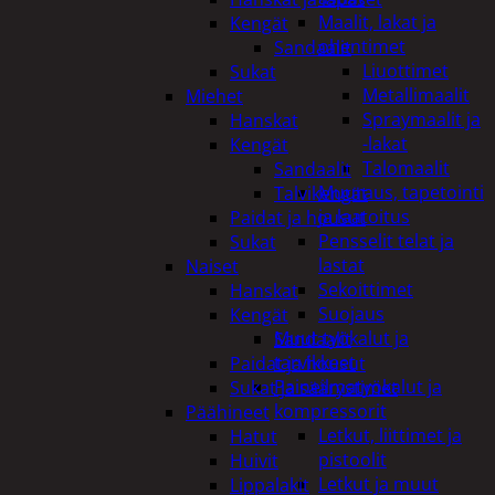
Maalit, lakat ja
Kengät
ohentimet
Sandaalit
Liuottimet
Sukat
Metallimaalit
Miehet
Spraymaalit ja
Hanskat
-lakat
Kengät
Talomaalit
Sandaalit
Muuraus, tapetointi
Talvikengät
ja laatoitus
Paidat ja housut
Pensselit telat ja
Sukat
lastat
Naiset
Sekoittimet
Hanskat
Suojaus
Kengät
Muut työkalut ja
Sandaalit
tarvikkeet
Paidat ja housut
Paineilmatyökalut ja
Sukat ja säärystimet
kompressorit
Päähineet
Letkut, liittimet ja
Hatut
pistoolit
Huivit
Letkut ja muut
Lippalakit