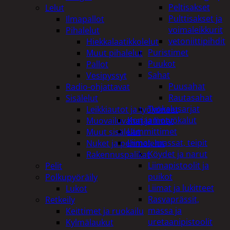
Peltisakset
Lelut
Pulttisakset ja
Ilmapallot
voimaleikkurit
Pihalelut
vetoniittipihdit
Hiekkalaatikkolelut
Puristimet
Muut pihalelut
Puukot
Pallot
Sahat
Vesipyssyt
Puusahat
Radio-ohjattavat
Rautasahat
Sisälelut
Työkalusarjat
Leikkiautot ja työkoneet
Korjaamotyökalut
Muovailuvahat ja limat
Lämmittimet
Muut sisälelut
Liimat, massat, teipit
Nuket ja pehmolelut
Köydet ja narut
Rakennuspalikat
Liimapistoolit ja
Pelit
puikot
Polkupyöräily
Liimat ja lukitteet
Lukot
Rasvaprässit,
Retkeily
massa ja
Keittimet ja ruokailu
uretaanipistoolit
Kylmälaukut