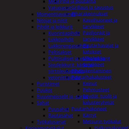
Piha ja puutarha
Mitat
Grillaus ja savustus
Vatupassit
Piharakennukset
Momenttiavaimet
Kasvihuoneet ja
Nitojat ja niitit
tarvikkeet
Pihdit ja leikkurit
Paviljonkit ja
Kuorintapihdit
tarvikkeet
Lukkopihdit
Puutarhavajat ja
Lukkorengaspihdit
katokset
Peltisakset
Ulko-wc ja
Pulttisakset ja voimaleikkurit
tarvikkeet
Sivuleikkurit, kärki ja-
Piharakentaminen
siirtoleukapihdit
Puutarhakalusteet
vetoniittipihdit
Keinut
Puristimet
Pehmusteet
Puukot
Pöydät, tuolit ja
Ruuvimeisselit ja -sarjat
kalusteryhmät
Sahat
Puutarhakoneet
Puusahat
Kärryt
Rautasahat
Metsurin työkalut
Työkalusarjat
Halkomakoneet
Korjaamotyökalut