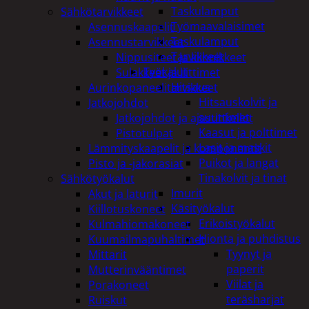
Taskulamput
Sähkötarvikkeet
Työmaavalaisimet
Asennuskaapelit
Taskulamput
Asennustarvikkeet
Tarvikkeet
Nippusiteet ja kiinnikkeet
Työkalut
Sulakkeet ja liittimet
Hitsaus
Aurinkopaneelitarvikkeet
Hitsauskolvit ja
Jatkojohdot
suuttimet
Jatkojohdot ja ajastinkellot
Kaasut ja polttimet
Pistotulpat
Lasit ja maskit
Lämmityskaapelit ja komponentit
Puikot ja langat
Pisto ja -jakorasiat
Tinakolvit ja tinat
Sähkötyökalut
Imurit
Akut ja laturit
Käsityökalut
Kiillotuskoneet
Erikoistyökalut
Kulmahiomakoneet
Hionta ja puhdistus
Kuumailmapuhaltimet
Tyynyt ja
Mittarit
paperit
Mutterinvääntimet
Viilat ja
Porakoneet
teräsharjat
Ruiskut