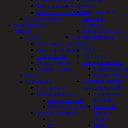
Lisälaitteet
Saavit ja astiat
Polttoainesäiliöt,
Sahat ja puutarhasakset
pumput ja
Tuholaistorjunta
tarvikkeet
Poistotuotteet
Vinssit ja varusteet
Työkalut
Öljyt, suodattimet ja
Hitsaus
nesteet
Hitsauskolvit ja suuttimet
Avaimet
Kaasut ja polttimet
Imupumput
Lasit ja maskit
Letkut ja tarvikkeet
Puikot ja langat
Jäähdyttäjänlet
Tinakolvit ja tinat
Polttoaineletku
Imurit
Liuottimet, massat,
Käsityökalut
ja muut kemikaalit
Erikoistyökalut
Alustamassat
Hionta ja puhdistus
ja pakkelit
Tyynyt ja paperit
Kemikaalit,
Viilat ja teräsharjat
sprayt ja
Hylsyt ja vääntimet
silikonit
1"
Lasi ja
1/2"