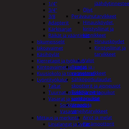
jäähdytinnestee
1/4"
Öljyt
3/4"
Perävaunutarvikkeet
3/8
Hinausköydet,
Adapterit
kiristysliinat ja
Kärkisarjat
kiinnikkeet
Räikät ja vääntimet
Hinausköydet
Iskumeisselit
Kiristysliinat ja
Jakoavaimet
tarvikkeet
Käsihöylät
Valot
Kierretapit ja työkalut
Rengas ja -
Kiintoavaimet ja -sarjat
vannetarvikkeet
Kuusiokolo ja torx-avaimet
Sähköpotkulaudat,
Lyöntityökalut
skootterit ja ajoneuvot
Taltat
Tukkikärryt ja
Tuurnat, meistit ja piirtopuikot
juontopulkat
Vasarat ja sorkkaraudat
Veneet ja
Sorkkaraudat
veneilytarvikkeet
Vasarat
Airot ja melat
Mittaus ja merkintä
Perämoottorit
Linjalangat ja kynät