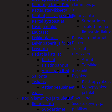
Kodin lämmitys ja
Kannut ja kanisterit
tuuletus
Kattaustarvikkeet
Ilmanvaihto
Kauhat, lastat ja sudit
Suodattimet
Kertakäyttöastiat
Tuulettimet ja
Lasit ja mukit
Ilmastointilaitte
Lautaset
Kaasulämmittimet
Leikkuulaudat
Patterit
Leivinpaperit ja foliot
Tulisijat ja
Leivonta
tarvikkeet
Padat ja kattilat
Arinat
Kattilat
Tarvikkeet
Paistinpannut
Kodintekstiilit
Vuoat ja padat
Pyyhkeet
Säilöntä
Keittiöpyyhkeet
Tiskaus
Kylpypyyhkeet
Astianpesuaineet
ja takit
vaa'at
Pöytäliinat
Kodin lämmitys ja tuuletus
Sisustustyynyt ja
Ilmanvaihto
päälliset
Suodattimet