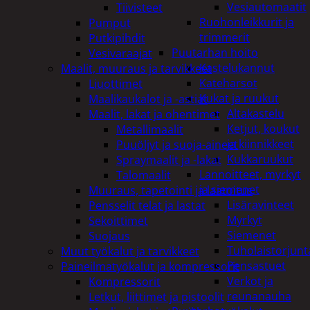
Vesiautomaatit
Tiivisteet
Ruohonleikkurit ja
Pumput
trimmerit
Putkipihdit
Puutarhan hoito
Vesivaraajat
Kastelukannut
Maalit, muuraus ja tarvikkeet
Kateharsot
Liuottimet
Kukat ja ruukut
Maalikaukalot ja -astiat
Altakastelu
Maalit, lakat ja ohentimet
Ketjut, koukut
Metallimaalit
ja kiinnikkeet
Puuöljyt ja suoja-aineet
Kukkaruukut
Spraymaalit ja -lakat
Lannoitteet, myrkyt
Talomaalit
ja siemenet
Muuraus, tapetointi ja laatoitus
Lisäravinteet
Pensselit telat ja lastat
Myrkyt
Sekoittimet
Siemenet
Suojaus
Tuholaistorjunt
Muut työkalut ja tarvikkeet
Pensastuet
Paineilmatyökalut ja kompressorit
Verkot ja
Kompressorit
reunanauha
Letkut, liittimet ja pistoolit