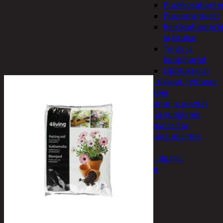
Puukkosahante
Puuporanterät
Reikäsahanterä
ja istukat
Teräs ja
kuppiharjat
Upotusterät
Telineet, tikkaat, työtasot
ja tarvikkeet
Vaunut ja pöydät
Työasut ja suojaimet
Suojalasit ja
kuulosuojaimet
Elintarvikkeet
Keksit ja piparit
Mausteet
Etsi:
Ostoskori /
0,00
€