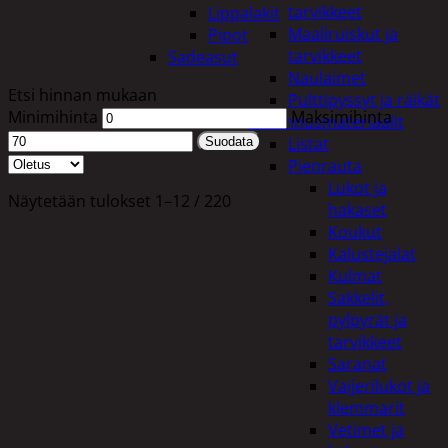
tarvikkeet
Lippalakit
Maaliruiskut ja
Pipot
tarvikkeet
Sadeasut
Naulaimet
Etsi hinnan mukaan
Pulttipyssyt ja räikät
Minimihinta
Maksimihinta
Rakennusmateriaalit
Listat
Suodata
Pienrauta
Lukot ja
Näytetään tulokset 1–12 / 220
hakaset
Koukut
Kalustejalat
Kulmat
Sakkelit,
pylpyrät ja
tarvikkeet
Saranat
Vaijerilukot ja
klemmarit
Vetimet ja