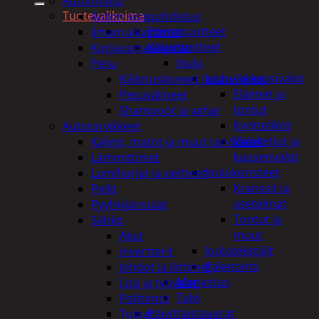
Autonhoito
Tuotevalikoima
Auton sisäpuhdistus
Poistotuotteet
ilmanraikastimet
Kausituotteet
Korjausmaalikynät
Joulu
Pesu
Joulu- ja kausivalot
Kiillotuskoneet ja tarvikkeet
Eläimet ja
Pesuvälineet
tontut
Shampoot ja vahat
Kyntteliköt
Autotarvikkeet
Valoketjut ja
Kalvot, matot ja muut tarvikkeet
kuusenvalot
Lämmittimet
Joulukoristeet
Lumiharjat ja peitteet
Kranssit ja
Peilit
asetelmat
Pyyhkijänsulat
Tontut ja
Sähkö
muut
Akut
Joulutekstiilit
invertterit
Paketointi
Johdot ja liittimet
Marjastus
Lisä ja työvalot
Talvi
Polttimot
Päivittäistavarat
Tulpat