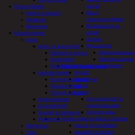
varret
Elintarvikkeet
Muut
Keksit ja piparit
siivoustarvikkeet
Makeiset
Roskapussit ja -
Mausteet
astiat
Kausituotteet
Sankot
Joulu
Pesuaineet
Joulu- ja kausivalot
Viemärinavausa
Eläimet ja tontut
Yleispesuaineet
Kyntteliköt
Eläintenruoka ja tarvikkeet
Valoketjut ja kuusenvalot
Jyrsijät
Joulukoristeet
Kissat
Kranssit ja asetelmat
Koirat
Oksakoristeet
Linnut
Tontut ja muut
Linnunpöntöt ja
Joulumakeiset
ruokintalaudat
Joulutekstiilit
Linnunruoka
Kuuset ja valopuut
Kodin elektroniikka ja laitteet
Paketointi
Imurit ja tarvikkeet
Marjastus
Kaapelit ja johdot
Talvi