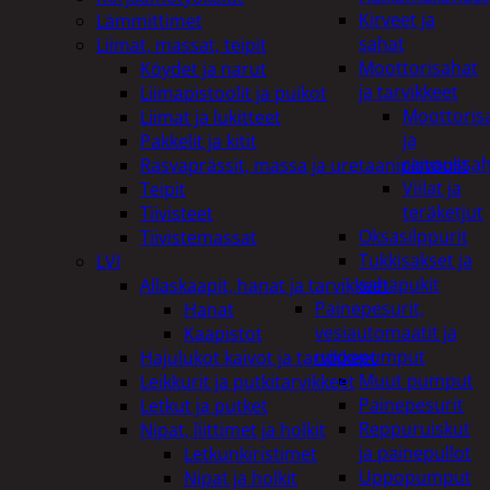
Kirveet ja
Lämmittimet
sahat
Liimat, massat, teipit
Moottorisahat
Köydet ja narut
ja tarvikkeet
Liimapistoolit ja puikot
Moottoris
Liimat ja lukitteet
ja
Pakkelit ja kitit
raivaussa
Rasvaprässit, massa ja uretaanipistoolit
Viilat ja
Teipit
teräketjut
Tiivisteet
Oksasilppurit
Tiivistemassat
Tukkisakset ja
LVI
sahapukit
Allaskaapit, hanat ja tarvikkeet
Painepesurit,
Hanat
vesiautomaatit ja
Kaapistot
uppopumput
Hajulukot kaivot ja tarvikkeet
Muut pumput
Leikkurit ja putkitarvikkeet
Painepesurit
Letkut ja putket
Reppuruiskut
Nipat, liittimet ja holkit
ja painepullot
Letkunkiristimet
Uppopumput
Nipat ja holkit