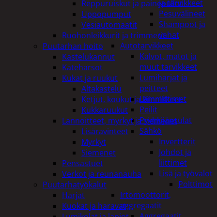
ja tarvikkeet
Reppuruiskut ja painepullot
Pesuvälineet
Uppopumput
Shampoot ja
Vesiautomaatit
vahat
Ruohonleikkurit ja trimmerit
Autotarvikkeet
Puutarhan hoito
Kalvot, matot ja
Kastelukannut
muut tarvikkeet
Kateharsot
Lumiharjat ja
Kukat ja ruukut
peitteet
Altakastelu
Lämmittimet
Ketjut, koukut ja kiinnikkeet
Peilit
Kukkaruukut
Pyyhkijänsulat
Lannoitteet, myrkyt ja siemenet
Sähkö
Lisäravinteet
Invertterit
Myrkyt
Johdot ja
Siemenet
liittimet
Pensastuet
Lisä ja työvalot
Verkot ja reunanauha
Polttimot
Puutarhatyökalut
Irtomoottorit,
Harjat
aggregaatit
Kuokat ja haravat
Aggregaatit
Lumikolat ja lapiot