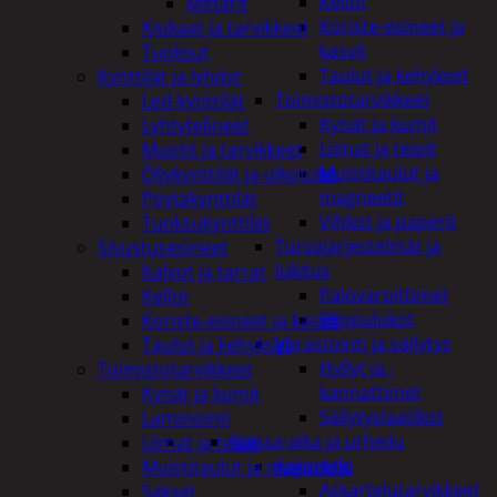
Kellot
Mittarit
Koriste-esineet ja
Kiukaat ja tarvikkeet
kasvit
Tuoksut
Taulut ja kehykset
Kynttilät ja lyhdyt
Toimistotarvikkeet
Led-kynttilät
Kynät ja kumit
Lyhtytelineet
Liimat ja teipit
Muotit ja tarvikkeet
Muistitaulut ja
Öljykynttilät ja ulkotulet
magneetit
Pöytäkynttilät
Vihkot ja paperit
Tuoksukynttilät
Turvajärjestelmät ja
Sisustusesineet
lukitus
Kalvot ja tarrat
Palovaroittimet
Kellot
Riippulukot
Koriste-esineet ja kasvit
Varastointi ja säilytys
Taulut ja kehykset
Hyllyt ja -
Toimistotarvikkeet
kannattimet
Kynät ja kumit
Säilytyslaatikot
Laminointi
Vapaa-aika ja urheilu
Liimat ja teipit
Askartelu
Muistitaulut ja magneetit
Askartelutarvikkeet
Sakset