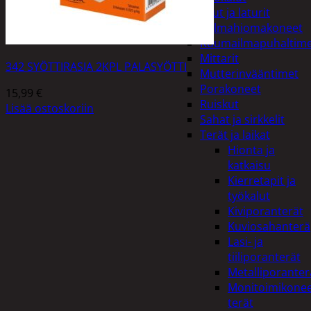
Akut ja laturit
Kulmahiomakoneet
Kuumailmapuhaltim
Mittarit
342 SYÖTTIRASIA 2KPL PALASYÖTTI
Mutterinvääntimet
Porakoneet
15,99
€
Ruiskut
Lisää ostoskoriin
Sahat ja sirkkelit
Terät ja laikat
Hionta ja
katkaisu
Kierretapit ja
työkalut
Kiviporanterät
Kuviosahanterä
Lasi- ja
tiiliporanterät
Metalliporanter
Monitoimikone
terät