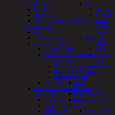
Naiset
Puutarhakalusteet
Hanskat
Keinut
Paidat ja
Pehmusteet
housut
Pöydät, tuolit ja kalusteryhmät
Sukat ja
Puutarhakoneet
säärystim
Kärryt
Päähineet
Lehtipuhaltimet
Hatut
Metsurin työkalut
Huivit
Halkomakoneet
Lippalakit
Moottorisahat ja tarvikkeet
Pipot
Kirveet ja sahat
Sadeasut
Moottorisahat ja raivaussahat
Auto, vene ja moottori
Tukkisakset ja sahapukit
Autonhoito
Viilat ja teräketjut
Auton
Oksasilppurit
sisäpuhdistus
Painepesurit, vesiautomaatit ja
Ilmanraikastimet
uppopumput
Korjausmaalikynät
Letkut ja muut tarvikkeet
Pesu
Muut pumput
Kiillotuskoneet
Painepesurit