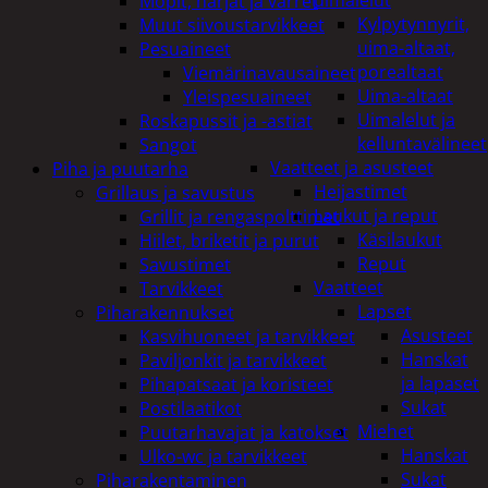
uimalelut
Mopit, harjat ja varret
Kylpytynnyrit,
Muut siivoustarvikkeet
uima-altaat,
Pesuaineet
porealtaat
Viemärinavausaineet
Uima-altaat
Yleispesuaineet
Uimalelut ja
Roskapussit ja -astiat
kelluntavälineet
Sangot
Vaatteet ja asusteet
Piha ja puutarha
Heijastimet
Grillaus ja savustus
Laukut ja reput
Grillit ja rengaspolttimet
Käsilaukut
Hiilet, briketit ja purut
Reput
Savustimet
Vaatteet
Tarvikkeet
Lapset
Piharakennukset
Asusteet
Kasvihuoneet ja tarvikkeet
Hanskat
Paviljonkit ja tarvikkeet
ja lapaset
Pihapatsaat ja koristeet
Sukat
Postilaatikot
Miehet
Puutarhavajat ja katokset
Hanskat
Ulko-wc ja tarvikkeet
Sukat
Piharakentaminen