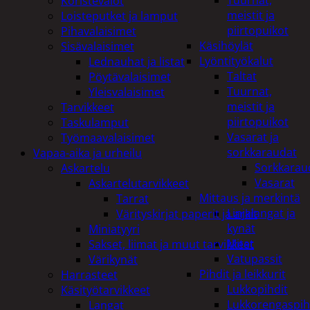
Tuurnat,
Koristevalot
meistit ja
Loisteputket ja lamput
piirtopuikot
Pihavalaisimet
Käsihöylät
Sisävalaisimet
Lyöntityökalut
Lednauhat ja listat
Taltat
Pöytävalaisimet
Tuurnat,
Yleisvalaisimet
meistit ja
Tarvikkeet
piirtopuikot
Taskulamput
Vasarat ja
Työmaavalaisimet
sorkkaraudat
Vapaa-aika ja urheilu
Sorkkarau
Askartelu
Vasarat
Askartelutarvikkeet
Mittaus ja merkintä
Tarrat
Linjalangat ja
Värityskirjat paperit ja arkit
kynät
Miniatyyri
Mitat
Sakset, liimat ja muut tarvikkeet
Vatupassit
Värikynät
Pihdit ja leikkurit
Harrasteet
Lukkopihdit
Käsityötarvikkeet
Lukkorengaspih
Langat