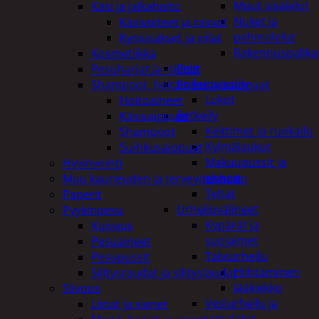
Muut sisälelut
Käsi ja jalkahoito
Nuket ja
Käsivoiteet ja rasvat
pehmolelut
Kynsisakset ja viilat
Rakennuspalika
Kosmetiikka
Pelit
Pesuharjat ja -sienet
Polkupyöräily
Shampoot, hoitaineet ja saippuat
Lukot
Hoitoaineet
Retkeily
Käsisaippuat
Keittimet ja ruokailu
Shampoot
Kylmälaukut
Suihkusaippuat
Makuupussit ja
Hyvinvointi
alustat
Muu kauneuden ja terveydenhoito
Teltat
Paperit
Urheiluvälineet
Pyykinpesu
Kypärät ja
Kuivaus
suojaimet
Pesuaineet
Talviurheilu
Pesupussit
Hiihtäminen
Silitysraudat ja silityslaudat
Jääkiekko
Siivous
Vesiurheilu ja
Liinat ja sienet