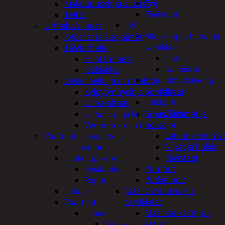
Teipit
Makuupussit ja alustat
Tiivisteet
Teltat
LVI
Urheiluvälineet
Allaskaapit, hanat ja
Kypärät ja suojaimet
tarvikkeet
Talviurheilu
Hanat
Hiihtäminen
Kaapistot
Jääkiekko
Hajulukot, kaivot ja
Vesiurheilu ja uimalelut
tarvikkeet
Kylpytynnyrit ja porealtaat
Leikkurit
Uima-altaat
Nipat, liittimet ja
Uimalelut ja kelluntavälineet
holkit
Vedenhoito ja tarvikkeet
Letkunkiristime
Vaatteet ja asusteet
Nipat ja holkit
Heijastimet
Tiivisteet
Laukut ja reput
Pumput
Käsilaukut
Putkipihdit
Reput
Maalit, muuraus ja
Lukulasit
tarvikkeet
Vaatteet
Maalikaukalot ja -
Lapset
astiat
Asusteet