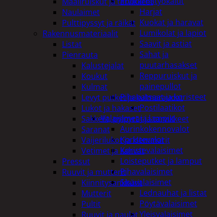
Puutarhatyökalut
Maaliruiskut ja tarvikkeet
Harjat
Naulaimet
Kuokat ja haravat
Pulttipyssyt ja räikät
Lumikolat ja lapiot
Rakennusmateriaalit
Saavit ja astiat
Listat
Sahat ja
Pienrauta
puutarhasakset
Kalustejalat
Reppuruiskut ja
Koukut
painepullot
Kulmat
Pihapatsaat ja koristeet
Levyt putket ja kulmaraudat
Postilaatikot
Lukot ja hakaset
Valaisimet ja lamput
Sakkelit, pylpyrät ja tarvikkeet
Aurinkokennovalot
Saranat
Koristevalot
Vaijerilukot ja klemmarit
Koristevalaisimet
Vetimet ja kahvat
Loisteputket ja lamput
Pressut
Pihavalaisimet
Ruuvit ja mutterit
Sisävalaisimet
Kiinnitysankkurit
Lednauhat ja listat
Mutterit
Pöytävalaisimet
Pultit
Yleisvalaisimet
Ruuvit ja naulat