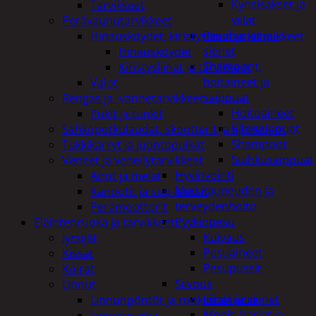
Kynsisakset ja
Tarvikkeet
viilat
Perävaunutarvikkeet
Pesuharjat ja -
Hinausköydet, kiristysliinat ja kiinnikkeet
sienet
Hinausköydet
Shampoot,
Kiristysliinat ja tarvikkeet
hoitaineet ja
Valot
saippuat
Rengas ja -vannetarvikkeet
Hoitoaineet
Pukit ja tunkit
Käsisaippuat
Sähköpotkulaudat, skootterit ja ajoneuvot
Shampoot
Tukkikärryt ja juontopulkat
Suihkusaippuat
Veneet ja veneilytarvikkeet
Hyvinvointi
Airot ja melat
Muu kauneuden ja
Kanootit ja sup-laudat
terveydenhoito
Perämoottorit
Pyykinpesu
Eläintenruoka ja tarvikkeet
Kuivaus
Jyrsijät
Pesuaineet
Kissat
Pesupussit
Koirat
Siivous
Linnut
Liinat ja sienet
Linnunpöntöt ja ruokintalaudat
Mopit, harjat ja
Linnunruoka