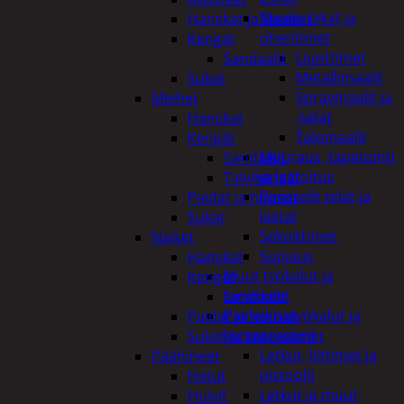
Maalit, lakat ja
Hanskat ja lapaset
ohentimet
Kengät
Liuottimet
Sandaalit
Metallimaalit
Sukat
Spraymaalit ja
Miehet
-lakat
Hanskat
Talomaalit
Kengät
Muuraus, tapetointi
Sandaalit
ja laatoitus
Talvikengät
Pensselit telat ja
Paidat ja housut
lastat
Sukat
Sekoittimet
Naiset
Suojaus
Hanskat
Muut työkalut ja
Kengät
tarvikkeet
Sandaalit
Paineilmatyökalut ja
Paidat ja housut
kompressorit
Sukat ja säärystimet
Letkut, liittimet ja
Päähineet
pistoolit
Hatut
Letkut ja muut
Huivit