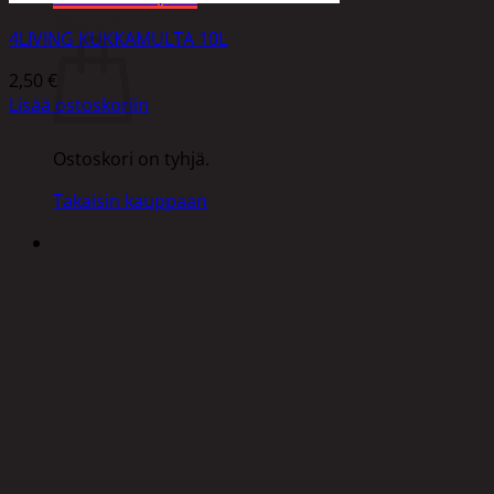
Ostoskori
4LIVING KUKKAMULTA 10L
2,50
€
Lisää ostoskoriin
Ostoskori on tyhjä.
Takaisin kauppaan