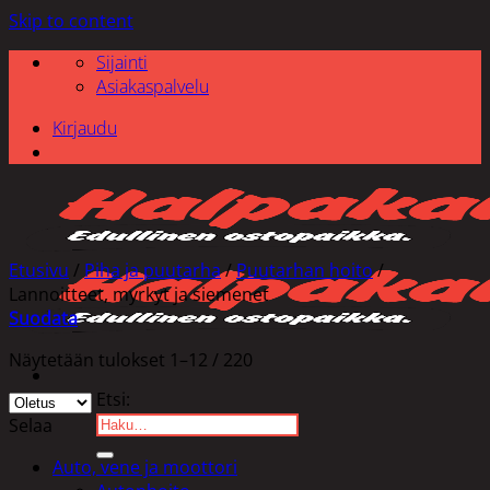
Skip to content
Sijainti
Asiakaspalvelu
Kirjaudu
Etusivu
/
Piha ja puutarha
/
Puutarhan hoito
/
Lannoitteet, myrkyt ja siemenet
Suodata
Näytetään tulokset 1–12 / 220
Etsi:
Selaa
Auto, vene ja moottori