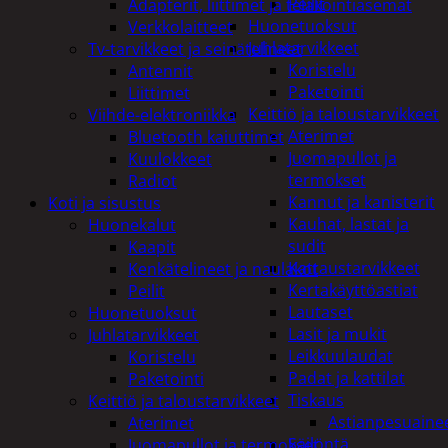
Peilit
Adapterit, liittimet ja telakointiasemat
Huonetuoksut
Verkkolaitteet
Juhlatarvikkeet
Tv-tarvikkeet ja seinätelineet
Koristelu
Antennit
Paketointi
Liittimet
Keittiö ja taloustarvikkeet
Viihde-elektroniikka
Aterimet
Bluetooth kaiuttimet
Juomapullot ja
Kuulokkeet
termokset
Radiot
Kannut ja kanisterit
Koti ja sisustus
Kauhat, lastat ja
Huonekalut
sudit
Kaapit
Kattaustarvikkeet
Kenkätelineet ja naulakot
Kertakäyttöastiat
Peilit
Lautaset
Huonetuoksut
Lasit ja mukit
Juhlatarvikkeet
Leikkuulaudat
Koristelu
Padat ja kattilat
Paketointi
Tiskaus
Keittiö ja taloustarvikkeet
Astianpesuaine
Aterimet
Säilöntä
Juomapullot ja termokset