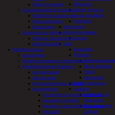
Miniatyyri
Vihkot ja paperit
Sakset, liimat ja
Turvajärjestelmät ja lukitus
muut tarvikkeet
Hälyttimet ja kamerat
Värikynät
Palovaroittimet
Harrasteet
Riippulukot
Käsityötarvikkeet
Varastointi ja säilytys
Langat
Hyllyt ja -kannattimet
Lelut
Säilytyslaatikot
Ilmapallot
Päivittäistavarat
Pihalelut
Apuvälineet
Hiekkalaatikkole
Hengityssuojaimet ja desinfiointi
Muut pihalelut
Henkilökohtainen hygienia
Pallot
Aurinkorasvat
Vesipyssyt
Deodorantit
Radio-ohjattavat
Hammashygienia tuotteet
Sisälelut
Hiustenhoito
Leikkiautot ja
Hiusharjat ja muotoilutuotteet
työkoneet
Hiuspinnit ja lenkit
Muovailuvahat
Hiusten ja parranleikkuukoneet
ja limat
Hiusvärit