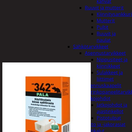
kahvat
Ruuvit ja mutterit
Kiinnitysankkuri
Mutterit
Pultit
Ruuvit ja
naulat
Sähkötarvikkeet
Asennustarvikkeet
Nippusiteet ja
kiinnikkeet
Sulakkeet ja
liittimet
Asennuskaapelit
Aurinkopaneelitarvik
Jatkojohdot
Jatkojohdot ja
ajastinkellot
Pistotulpat
Pisto ja -jakorasiat
Sähkötyökalut