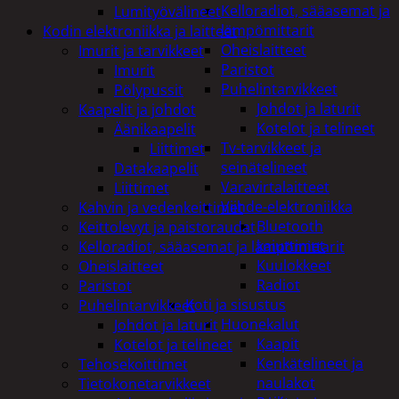
Kelloradiot, sääasemat ja
Lumityövälineet
lämpömittarit
Kodin elektroniikka ja laitteet
Oheislaitteet
Imurit ja tarvikkeet
Paristot
Imurit
Puhelintarvikkeet
Pölypussit
Johdot ja laturit
Kaapelit ja johdot
Kotelot ja telineet
Äänikaapelit
Tv-tarvikkeet ja
Liittimet
seinätelineet
Datakaapelit
Varavirtalaitteet
Liittimet
Viihde-elektroniikka
Kahvin ja vedenkeittimet
Bluetooth
Keittolevyt ja paistoraudat
kaiuttimet
Kelloradiot, sääasemat ja lämpömittarit
Kuulokkeet
Oheislaitteet
Radiot
Paristot
Koti ja sisustus
Puhelintarvikkeet
Huonekalut
Johdot ja laturit
Kaapit
Kotelot ja telineet
Kenkätelineet ja
Tehosekoittimet
naulakot
Tietokonetarvikkeet