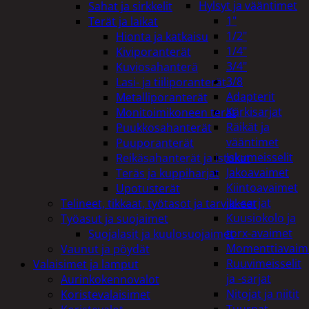
Hylsyt ja vääntimet
Sahat ja sirkkelit
1"
Terät ja laikat
1/2"
Hionta ja katkaisu
1/4"
Kiviporanterät
3/4"
Kuviosahanterä
3/8
Lasi- ja tiiliporanterät
Adapterit
Metalliporanterät
Kärkisarjat
Monitoimikoneen terät
Räikät ja
Puukkosahanterät
vääntimet
Puuporanterät
Iskumeisselit
Reikäsahanterät ja istukat
Jakoavaimet
Teräs ja kuppiharjat
Kiintoavaimet
Upotusterät
ja -sarjat
Telineet, tikkaat, työtasot ja tarvikkeet
Kuusiokolo ja
Työasut ja suojaimet
torx-avaimet
Suojalasit ja kuulosuojaimet
Momenttiavaim
Vaunut ja pöydät
Ruuvimeisselit
Valaisimet ja lamput
ja -sarjat
Aurinkokennovalot
Nitojat ja niitit
Koristevalaisimet