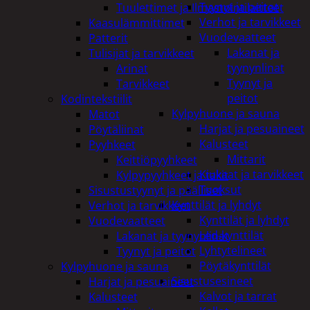
Tyynyt ja peitot
Tuulettimet ja Ilmastointilaitteet
Verhot ja tarvikkeet
Kaasulämmittimet
Vuodevaatteet
Patterit
Lakanat ja
Tulisijat ja tarvikkeet
tyynynlinat
Arinat
Tyynyt ja
Tarvikkeet
peitot
Kodintekstiilit
Kylpyhuone ja sauna
Matot
Harjat ja pesuaineet
Pöytäliinat
Kalusteet
Pyyhkeet
Mittarit
Keittiöpyyhkeet
Kiukaat ja tarvikkeet
Kylpypyyhkeet ja takit
Tuoksut
Sisustustyynyt ja päälliset
Kynttilät ja lyhdyt
Verhot ja tarvikkeet
Kynttilät ja lyhdyt
Vuodevaatteet
Led-kynttilät
Lakanat ja tyynynlinat
Lyhtytelineet
Tyynyt ja peitot
Pöytäkynttilät
Kylpyhuone ja sauna
Sisustusesineet
Harjat ja pesuaineet
Kalvot ja tarrat
Kalusteet