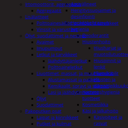
Apuvälineet
Irtomoottorit, aggregaatit
Hengityssuojaimet ja
Aggregaatit
desinfiointi
Lisälaitteet
Henkilökohtainen
Polttoainesäiliöt, pumput ja tarvikkeet
hygienia
Vinssit ja varusteet
Deodorantit
Öljyt, suodattimet ja nesteet
Hiustenhoito
Avaimet
Hiusharjat ja
Imupumput
muotoilutuotte
Letkut ja tarvikkeet
Hiuspinnit ja
Jäähdyttäjänletkut
lenkit
Polttoaineletkut
Hiusvärit
Liuottimet, massat, ja muut kemikaalit
Hiusten ja
Alustamassat ja pakkelit
parranleikkuuk
Kemikaalit, sprayt ja silikonit
Hammashygienia
Lasi ja jäähdytinnesteet
tuotteet
Öljyt
Kosmetiikka
Suodattimet
Käsi ja jalkahoito
Pakoputken osat
Käsivoiteet ja
Laipat ja kiinnikkeet
rasvat
Putket ja kulmat